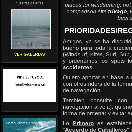
nuestras galerías
places for windsurfing, n
comparison site
trivago
, 
best 
PRIORIDADES/RE
Amigos, ya se ha discutid
bueno para toda la crecie
(Windsurf, Kites, Surf, Sup
VER GALERIAS
y ordenemos los spots l
accidentes
.
Quiero aportar en base a 
con otros riders de la form
de navegación.
Tambien consulte co
navegacion a vela), quiene
forma de ordenar y evitar a
Lo
Primero
es establece
"
Acuerdo de Caballeros
" 