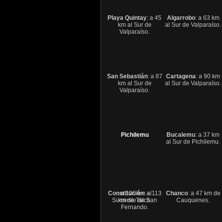
Playa Quintay
: a 45
Algarrobo
: a 63 km
km al Sur de
al Sur de Valparaíso.
Valparaíso.
San Sebastián
: a 87
Cartagena
: a 90 km
km al Sur de
al Sur de Valparaíso.
Valparaíso.
Pichilemu
Bucalemu
: a 37 km
al Sur de Pichilemu.
Constitución
: a 126 km al
: a 113
Chanco
: a 47 km de
Suroeste de San
km de Talca.
Cauquenes.
Fernando.