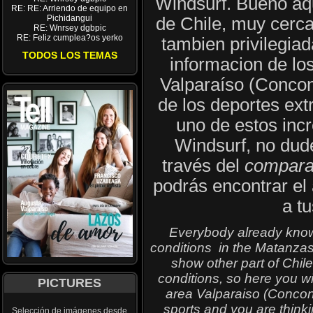
Windsurf. Bueno aq
RE: RE: Arriendo de equipo en
Pichidangui
de Chile, muy cerc
RE: Wnrsey dgbpic
RE: Feliz cumplea?os yerko
tambien privilegiad
TODOS LOS TEMAS
informacion de lo
Valparaíso (Concon
de los deportes ext
uno de estos incr
Windsurf, no du
través del
compara
podrás encontrar el
a t
Everybody already know
conditions in the Matanza
show other part of Chile
conditions, so here you wil
PICTURES
area Valparaiso (Concon-
sports and you are thinki
Selección de imágenes desde