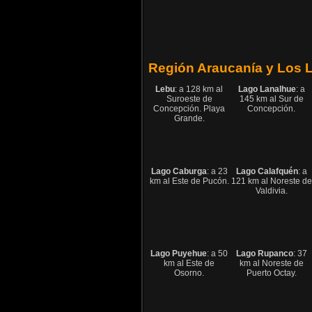
Región Araucanía y Los 
Lebu
: a 128 km al
Lago Lanalhue
: a
Suroeste de
145 km al Sur de
Concepción. Playa
Concepción.
Grande.
Lago Caburga
: a 23
Lago Calafquén
: a
km al Este de Pucón.
121 km al Noreste de
Valdivia.
Lago Puyehue
: a 50
Lago Rupanco
: 37
km al Este de
km al Noreste de
Osorno.
Puerto Octay.