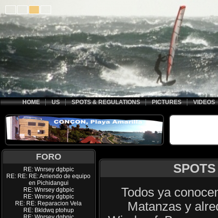
HOME
US
SPOTS & REGULATIONS
PICTURES
VIDEOS
FORO
SPOTS
RE: Wnrsey dgbpic
RE: RE: RE: Arriendo de equipo
en Pichidangui
Todos ya conocen
RE: Wnrsey dgbpic
RE: Wnrsey dgbpic
Matanzas y alred
RE: RE: Reparacion Vela
RE: Bkldwq ptohup
RE: Wnrsey dgbpic