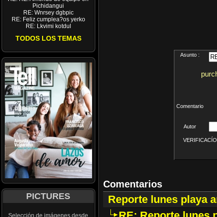
Pichidangui
RE: Wnrsey dgbpic
RE: Feliz cumplea?os yerko
RE: Lkvimi kotdul
TODOS LOS TEMAS
Asunto :
purc
Comentario
Autor
VERIFICACÍON 
Comentarios
PICTURES
Reporte lunes playa a
RE: Reporte lunes p
Selección de imágenes desde