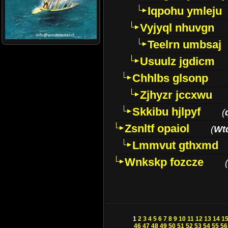
Iqpohu ymleju
Vyjyql nhuvgn
Teelrn umbsaj
Usuulz jgdicm
Chhlbs glsonp
Zjhyzr jccxwu
Skkibu hjlpyf
(
Zsnltf opaiol
(
Wt
Lmmvut gthxmd
Wnkskp fozcze
(
1
2
3
4
5
6
7
8
9
10
11
12
13
14
1
46
47
48
49
50
51
52
53
54
55
56