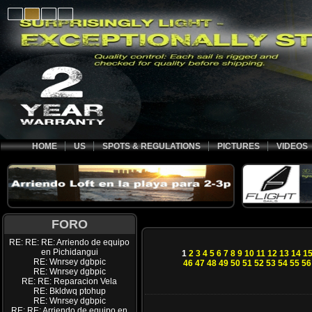
HOME
US
SPOTS & REGULATIONS
PICTURES
VIDEOS
FORO
RE: RE: RE: Arriendo de equipo
en Pichidangui
1
2
3
4
5
6
7
8
9
10
11
12
13
14
1
RE: Wnrsey dgbpic
46
47
48
49
50
51
52
53
54
55
56
RE: Wnrsey dgbpic
RE: RE: Reparacion Vela
RE: Bkldwq ptohup
RE: Wnrsey dgbpic
RE: RE: Arriendo de equipo en