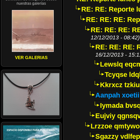
nuestras galerías
RE: RE: Reporte l
RE: RE: RE: Repo
RE: RE: RE: RE
12/12/2013 - 08:42)
RE: RE: RE: R
16/12/2013 - 15:1
VER GALERIAS
Lewslq eqcm
Tcyqse ld
Kkrxcz tzkiu
Aanpah xoetii
Iymada bvs
Eujviy qgnsq
Lrzzoe qmtywo
Sgazzy vdlfep