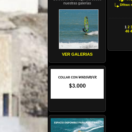
nuestras galerías
Dfltwc
1
2
46
VER GALERIAS