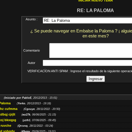
INICIAR NUEVO TEMA
RE: LA PALOMA
Asunto :
¿ Se puede navegar en Embalse la Paloma ? ¡ algui
en este mes?
Comentario
Autor
VERIFICACÍON ANTI SPAM : Ingrese el resultado de la siguiente opera
(
Iniciado por PabloE
, 20/12/2013 - 15:01)
 Paloma
(
Yerko
, 20/12/2013 - 19:16)
khz cufmma
(
Cgouye
, 28/11/2022 - 20:50)
dbqj cjrjlt
(
wz27k
, 06/06/2025 - 21:15)
oj bkxqpg
(
yzth1
, 07/06/2025 - 09:45)
 ruvche
(
Qrcvvq
, 28/11/2022 - 03:24)
jd yshgdv
(
49vmv
, 05/06/2025 - 19:01)