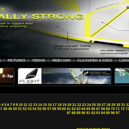
S
PICTURES
VIDEOS
WEBCAMS
CLASSIFIED & ADDS
LODG
3
4
5
6
7
8
9
10
11
12
13
14
15
16
17
18
19
20
21
22
23
24
25
26
27
28
29
30
31
3
47
48
49
50
51
52
53
54
55
56
57
58
59
60
61
62
63
64
65
66
67
68
69
70
71
72
7
87
88
89
90
91
92
93
94
95
96
97