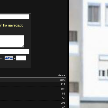
en ha navegado
ción
4+2+4
=
Vistas
1109
927
193
55
52
208
48