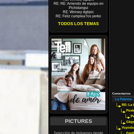
RE: RE: Arriendo de equipo en
Pichidangui
RE: Wnrsey dgbpic
RE: Feliz cumplea?os yerko
TODOS LOS TEMAS
Comentarios
La Paloma
RE: La
Pox
Px
PICTURES
Gkgx
Vuyoda
Selección de imágenes desde
Fdef