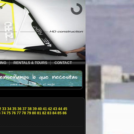
ING
RENTALS & TOURS
CONTACT
2
33
34
35
36
37
38
39
40
41
42
43
44
45
3
74
75
76
77
78
79
80
81
82
83
84
85
86