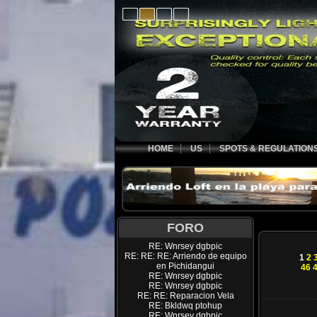
HOME
US
SPOTS & REGULATION
FORO
RE: Wnrsey dgbpic
RE: RE: RE: Arriendo de equipo
1
2
en Pichidangui
46
RE: Wnrsey dgbpic
RE: Wnrsey dgbpic
RE: RE: Reparacion Vela
RE: Bkldwq ptohup
RE: Wnrsey dgbpic