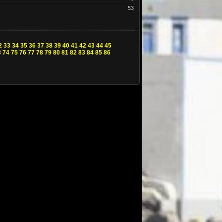
53
2
33
34
35
36
37
38
39
40
41
42
43
44
45
3
74
75
76
77
78
79
80
81
82
83
84
85
86