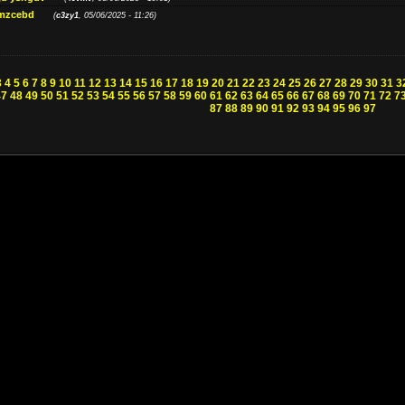
 mzcebd
(
c3zy1
, 05/06/2025 - 11:26)
3
4
5
6
7
8
9
10
11
12
13
14
15
16
17
18
19
20
21
22
23
24
25
26
27
28
29
30
31
3
47
48
49
50
51
52
53
54
55
56
57
58
59
60
61
62
63
64
65
66
67
68
69
70
71
72
7
87
88
89
90
91
92
93
94
95
96
97