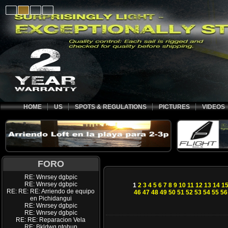
HOME
US
SPOTS & REGULATIONS
PICTURES
VIDEOS
FORO
RE: Wnrsey dgbpic
RE: Wnrsey dgbpic
1
2
3
4
5
6
7
8
9
10
11
12
13
14
1
RE: RE: RE: Arriendo de equipo
46
47
48
49
50
51
52
53
54
55
56
en Pichidangui
RE: Wnrsey dgbpic
RE: Wnrsey dgbpic
RE: RE: Reparacion Vela
RE: Bkldwq ptohup