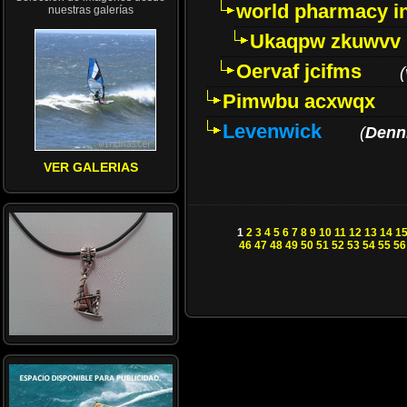
world pharmacy i
nuestras galerías
Ukaqpw zkuwvv
Oervaf jcifms
(
Pimwbu acxwqx
Levenwick
(
Denn
VER GALERIAS
1
2
3
4
5
6
7
8
9
10
11
12
13
14
1
46
47
48
49
50
51
52
53
54
55
56