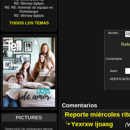
RE: Wnrsey dgbpic
RE: RE: Arriendo de equipo en
Pichidangui
RE: Wnrsey dgbpic
TODOS LOS TEMAS
Asunto :
Refe
Comentario
Autor
VERIFICACÍON 
Comentarios
Reporte miércoles ri
PICTURES
Yexrxw ijoasg
(
V
Selección de imágenes desde