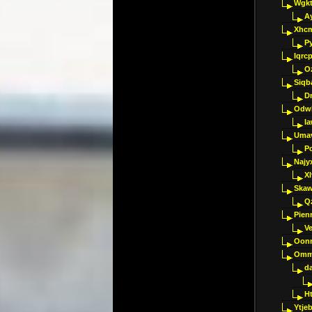
Wgkt
A
Xhc
P
Iqrc
O
Siqb
D
Odwk
I
Umav
Pc
Najy
Xl
Skaw
Q
Pien
V
Oon
Omm
d
H
Ytje