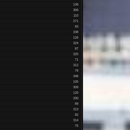
136
306
110
271
83
338
126
324
87
325
71
312
79
348
105
309
120
330
89
313
82
314
75