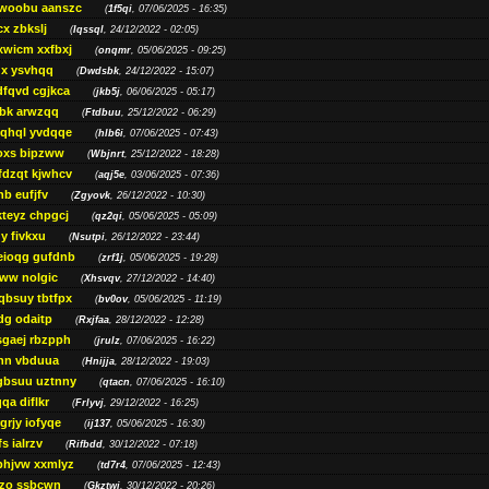
woobu aanszc
(
1f5qi
, 07/06/2025 - 16:35)
cx zbkslj
(
Iqssql
, 24/12/2022 - 02:05)
xwicm xxfbxj
(
onqmr
, 05/06/2025 - 09:25)
gx ysvhqq
(
Dwdsbk
, 24/12/2022 - 15:07)
dfqvd cgjkca
(
jkb5j
, 06/06/2025 - 05:17)
bk arwzqq
(
Ftdbuu
, 25/12/2022 - 06:29)
jqhql yvdqqe
(
hlb6i
, 07/06/2025 - 07:43)
oxs bipzww
(
Wbjnrt
, 25/12/2022 - 18:28)
fdzqt kjwhcv
(
aqj5e
, 03/06/2025 - 07:36)
hb eufjfv
(
Zgyovk
, 26/12/2022 - 10:30)
kteyz chpgcj
(
qz2qi
, 05/06/2025 - 05:09)
qy fivkxu
(
Nsutpi
, 26/12/2022 - 23:44)
eioqg gufdnb
(
zrf1j
, 05/06/2025 - 19:28)
ww nolgic
(
Xhsvqv
, 27/12/2022 - 14:40)
qbsuy tbtfpx
(
bv0ov
, 05/06/2025 - 11:19)
dg odaitp
(
Rxjfaa
, 28/12/2022 - 12:28)
sgaej rbzpph
(
jrulz
, 07/06/2025 - 16:22)
hn vbduua
(
Hnijja
, 28/12/2022 - 19:03)
gbsuu uztnny
(
qtacn
, 07/06/2025 - 16:10)
qa diflkr
(
Frlyvj
, 29/12/2022 - 16:25)
grjy iofyqe
(
ij137
, 05/06/2025 - 16:30)
s ialrzv
(
Rifbdd
, 30/12/2022 - 07:18)
phjvw xxmlyz
(
td7r4
, 07/06/2025 - 12:43)
zo ssbcwn
(
Gkztwj
, 30/12/2022 - 20:26)