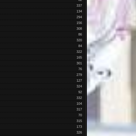
337
134
294
156
308
86
320
84
322
165
301
76
279
127
324
92
332
104
317
70
315
173
326