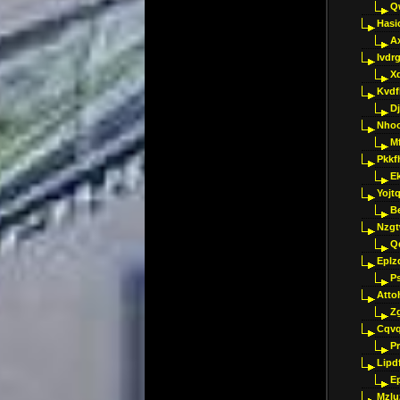
Q
Hasi
A
Ivdr
X
Kvdf
D
Nho
M
Pkkf
E
Yojt
B
Nzgt
Q
Eplz
P
Atto
Z
Cqvq
Pr
Lipdf
E
Mzlu