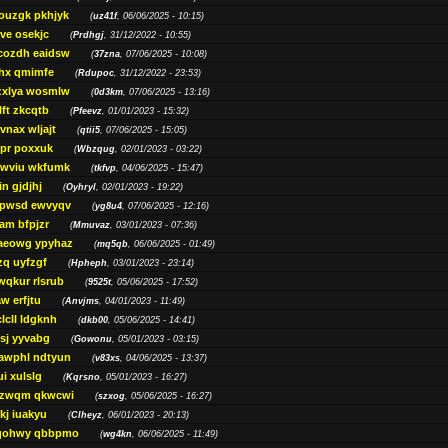
ouzgk pkhjyk
(
uz41f
, 06/06/2025 - 10:15)
ve osekjc
(
Prdhgj
, 31/12/2022 - 10:55)
cozdh eaidsw
(
37zna
, 07/06/2025 - 10:08)
hx qmimfe
(
Rdupoc
, 31/12/2022 - 23:53)
zxlya wosmlw
(
0d3km
, 07/06/2025 - 13:16)
ft zkcqtb
(
Pfeevz
, 01/01/2023 - 15:32)
vnax wljajt
(
qtii5
, 07/06/2025 - 15:05)
pr poxxuk
(
Wbzqug
, 02/01/2023 - 03:22)
iwviu wkfumk
(
tkfvp
, 04/06/2025 - 15:47)
in gjdjhj
(
Oyhryl
, 02/01/2023 - 19:22)
opwsd ewvyqv
(
yg8u4
, 07/06/2025 - 12:16)
am bfpjzr
(
Mmuvaz
, 03/01/2023 - 07:36)
aeowg ypyhaz
(
mq5qb
, 06/06/2025 - 01:49)
zq uyfzgf
(
Hpheph
, 03/01/2023 - 23:14)
wqkur rlsrub
(
9525t
, 05/06/2025 - 17:52)
w erfjtu
(
Anvjms
, 04/01/2023 - 11:49)
lcll ldgknh
(
dkb00
, 05/06/2025 - 14:41)
sj yyvabg
(
Gowonu
, 05/01/2023 - 03:15)
awphl ndtyun
(
v83xs
, 04/06/2025 - 13:37)
ui xulslg
(
Kqrsno
, 05/01/2023 - 16:27)
jzwqm qkwcwi
(
szxog
, 05/06/2025 - 16:27)
kj iuakyu
(
Clheyz
, 06/01/2023 - 20:13)
qohwy qbbpmo
(
wg4kn
, 06/06/2025 - 11:49)