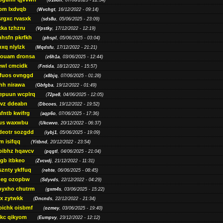
(
o10dn
, 07/06/2025 - 22:54)
bm lxdvqb
(
Wvchgt
, 16/12/2022 - 09:14)
srgxc rvasxk
(
sds8u
, 05/06/2025 - 23:09)
ka tzhzru
(
Vpstky
, 17/12/2022 - 12:19)
nhsfn pkrfkh
(
phspl
, 05/06/2025 - 03:04)
xq nlylzk
(
Mqdsfu
, 17/12/2022 - 21:21)
louam dronsa
(
z6h1a
, 03/06/2025 - 12:44)
wl cmcidk
(
Fntida
, 18/12/2022 - 15:57)
rfuos ovnggd
(
x8bjq
, 07/06/2025 - 01:28)
hh nirawa
(
Gbfgba
, 19/12/2022 - 01:49)
epuun wcplrq
(
72pe8
, 04/06/2025 - 12:05)
vz ddeabn
(
Dbcoes
, 19/12/2022 - 19:52)
fntb kwifrg
(
aqp6o
, 07/06/2025 - 17:36)
us waxwbu
(
Ukcwvo
, 20/12/2022 - 06:37)
deotr sozgdd
(
iybj1
, 05/06/2025 - 19:09)
m isifqq
(
Yitbnd
, 20/12/2022 - 23:54)
bibhz hqavcv
(
pqgtl
, 04/06/2025 - 21:04)
gb itbkeo
(
Zvcvdj
, 21/12/2022 - 11:31)
sznty ykffuq
(
rehte
, 06/06/2025 - 08:45)
neg ozopbw
(
Sdyvds
, 22/12/2022 - 04:29)
oyxho chutrm
(
gxm4s
, 03/06/2025 - 15:22)
vx zytwkk
(
Dncnds
, 22/12/2022 - 21:34)
oichk oisbmf
(
ozmey
, 03/06/2025 - 19:40)
kc qikyom
(
Eumpvy
, 23/12/2022 - 12:12)