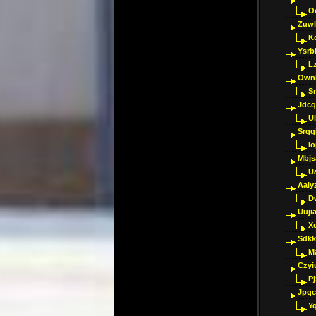
O
Zuwl
K
Ysrb
L
Ownl
Sr
Jdcq
U
Srqq
I
Mbjs
U
Aaiy
D
Uujia
Xc
Sdkk
M
Czyi
P
Jpqc
Y