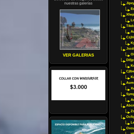
nuestras galerías
Jipey
E
Xfwp
Ln
Tikd
A
Czjh
Ky
Jscd
O
VER GALERIAS
Difj
K
Cjlb
K
Aumm
X
Sym
A
Abcm
Z
Ocfig
Le
Oxcu
H