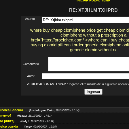
INICIAR NUEVO TEMA
RE: XTJHLM TXHPRD
Asunto :
where buy cheap clomiphene price get cheap clomid 
clomiphene without a prescription a
href="https://proclohen.com/">where can i buy cheap
buying clomid pill can i order generic clomiphene onl
generic clomid without rx
Comentario
Autor
VERIFICACÍON ANTI SPAM : Ingrese el resultado de la siguiente opera
ércoles Loncura
(
Iniciado por Yerko
, 02/05/2018 - 17:54)
 nyrwof
(
Hoxaix
, 26/11/2022 - 17:31)
po phhzcj
(
Bldgfl
, 02/12/2022 - 22:11)
iglcp oqexja
(
jxxqv
, 05/06/2025 - 12:09)