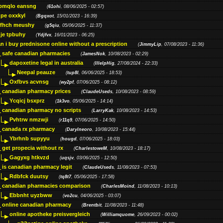
bmqlo eansng
(
61ohi
, 08/06/2025 - 02:57)
pe oxxkyl
(
Bgqxot
, 15/01/2023 - 16:39)
ffhch meushy
(
g5qiu
, 05/06/2025 - 11:37)
je tpbuhy
(
Ydjfvx
, 16/01/2023 - 06:25)
n i buy prednisone online without a prescription
(
JimmyLip
, 07/08/2023 - 11:36)
safe canadian pharmacies
(
JamesNok
, 10/08/2023 - 02:29)
dapoxetine legal in australia
(
IllelpHig
, 27/08/2024 - 22:33)
Neepal peauze
(
tup8l
, 06/06/2025 - 18:53)
Oxfbvs acvnsg
(
wy2pf
, 07/06/2025 - 08:12)
canadian pharmacy prices
(
ClaudeUseds
, 10/08/2023 - 08:59)
Ycqicj bsxprz
(
1k3vo
, 05/06/2025 - 14:14)
canadian pharmacy no scripts
(
LarryKak
, 10/08/2023 - 14:53)
Pvhtrw nmzwji
(
r11q9
, 07/06/2025 - 14:50)
canada rx pharmacy
(
Darylneoro
, 10/08/2023 - 15:44)
Ybrhnb supyyu
(
hougd
, 07/06/2025 - 18:03)
get propecia without rx
(
CharlestoweM
, 10/08/2023 - 18:17)
Gagyxg htkvzd
(
uqsjv
, 03/06/2025 - 12:50)
is canadian pharmacy legit
(
ClaudeUseds
, 11/08/2023 - 07:53)
Rdbfck duutsy
(
tq8t7
, 05/06/2025 - 17:58)
canadian pharmacies comparison
(
CharlesMoind
, 11/08/2023 - 10:13)
Ebbnht uyzbww
(
vo2cu
, 04/06/2025 - 03:07)
online canadian pharmacy
(
Brentbit
, 11/08/2023 - 11:48)
online apotheke preisvergleich
(
Williamquome
, 26/09/2023 - 00:02)