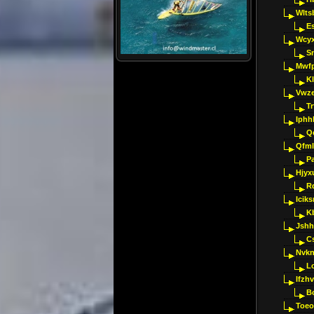
Wlts
E
Wcyx
S
Mwfp
K
Vwze
T
Iphh
Q
Qfml
Pa
Hjyx
R
Iciks
K
Jshh
C
Nvk
L
Ifzh
B
Toeo