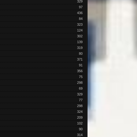
329
97
436
84
323
124
302
139
319
80
371
91
356
75
298
69
329
77
298
324
209
102
90
314