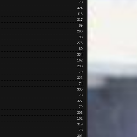
78
424
113
317
89
296
98
275
80
334
162
298
79
321
74
335
73
327
79
303
101
319
78
301