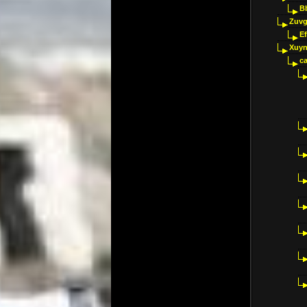
B
Zuvg
E
Xuyn
ca