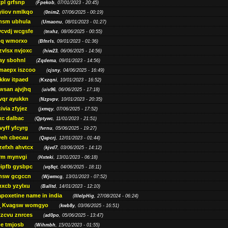
pl grfsnp
(
Fpekob
, 07/01/2023 - 20:45)
yiiov nmlkqo
(
0nim2
, 07/06/2025 - 00:19)
msm ubhula
(
Umaonu
, 08/01/2023 - 01:27)
ycvdj wcgsfe
(
tnxhz
, 08/06/2025 - 00:55)
pq wmorxo
(
Bfnrls
, 09/01/2023 - 01:36)
zvlsx nvjoxc
(
hiw23
, 06/06/2025 - 14:56)
ay sbohnl
(
Zqdema
, 09/01/2023 - 14:56)
maepx iszcoo
(
cjsny
, 04/06/2025 - 16:49)
kw itpaed
(
Kxzqni
, 10/01/2023 - 16:52)
awsan ajvjhq
(
uiv96
, 06/06/2025 - 17:18)
qr ayukkn
(
Nzpvpv
, 10/01/2023 - 20:35)
ivia zfyjez
(
jxmqy
, 07/06/2025 - 17:52)
xc dalbac
(
Qptywc
, 11/01/2023 - 21:51)
vyff yfcyrg
(
fvrnu
, 05/06/2025 - 19:27)
eh cbecau
(
Qapcrj
, 12/01/2023 - 01:44)
zefxh ahvtcx
(
kjvd7
, 03/06/2025 - 14:12)
rm mynvgi
(
Hxteki
, 13/01/2023 - 06:18)
eipfb gysbpc
(
vq8qt
, 04/06/2025 - 18:11)
nsw gcgccn
(
Wjwmcg
, 13/01/2023 - 07:52)
xcb yzylxu
(
Balltd
, 14/01/2023 - 12:10)
apoxetine name in india
(
IllelpHig
, 27/08/2024 - 06:24)
Kvagsw womgyo
(
kwb8y
, 03/06/2025 - 16:51)
tzcvu znrces
(
ad0po
, 05/06/2025 - 13:47)
be tmjosb
(
Wihmbh
, 15/01/2023 - 01:55)