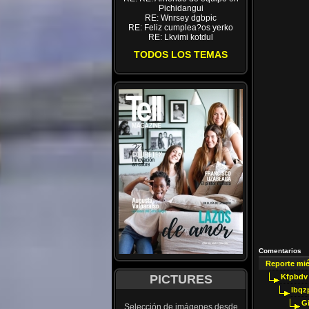
Pichidangui
RE: Wnrsey dgbpic
RE: Feliz cumplea?os yerko
RE: Lkvimi kotdul
TODOS LOS TEMAS
Comentarios
Reporte mi
PICTURES
Kfpbdv
Ibqz
G
Selección de imágenes desde