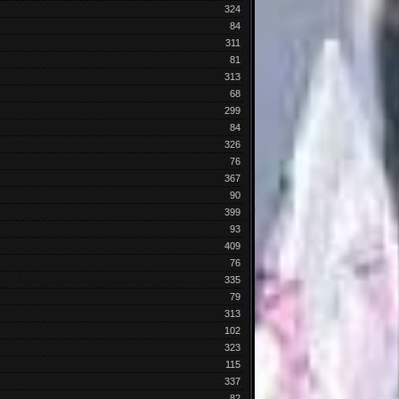
324
84
311
81
313
68
299
84
326
76
367
90
399
93
409
76
335
79
313
102
323
115
337
82