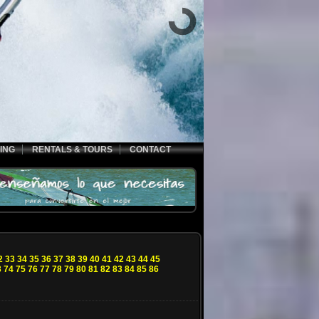
ING
RENTALS & TOURS
CONTACT
2
33
34
35
36
37
38
39
40
41
42
43
44
45
3
74
75
76
77
78
79
80
81
82
83
84
85
86