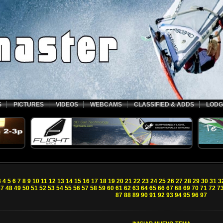
S
PICTURES
VIDEOS
WEBCAMS
CLASSIFIED & ADDS
LODG
3
4
5
6
7
8
9
10
11
12
13
14
15
16
17
18
19
20
21
22
23
24
25
26
27
28
29
30
31
3
47
48
49
50
51
52
53
54
55
56
57
58
59
60
61
62
63
64
65
66
67
68
69
70
71
72
7
87
88
89
90
91
92
93
94
95
96
97