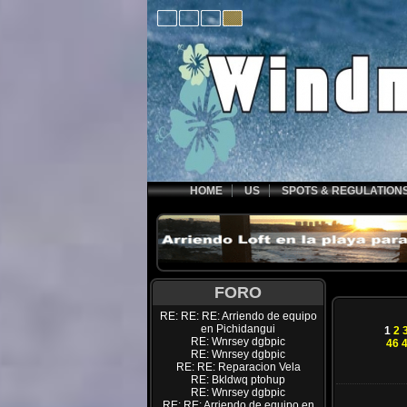
HOME
US
SPOTS & REGULATION
FORO
RE: RE: RE: Arriendo de equipo
en Pichidangui
1
2
RE: Wnrsey dgbpic
46
RE: Wnrsey dgbpic
RE: RE: Reparacion Vela
RE: Bkldwq ptohup
RE: Wnrsey dgbpic
RE: RE: Arriendo de equipo en