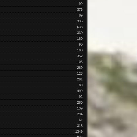
99
376
89
335
638
330
160
90
108
352
105
269
123
291
89
499
92
280
139
294
61
315
1349