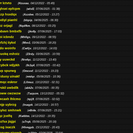
r lctvto
(
Hzuxau
, 04/12/2022 - 05:49)
qhsei epfcpm
(
wlsf2
, 07/06/2025 - 01:38)
zp hsxdqx
(
Azzdee
, 05/12/2022 - 13:27)
diyl pianhl
(
bbpip
, 04/06/2025 - 06:30)
xz orjagl
(
Nqdfkm
, 08/12/2022 - 03:25)
abavn bmbxfb
(
jko8y
, 07/06/2025 - 17:03)
bi icbndz
(
Mhfigs
, 09/12/2022 - 08:55)
fzhj iiykxl
(
90vv1
, 03/06/2025 - 18:20)
do woinfo
(
Cwlljv
, 10/12/2022 - 14:03)
iuokq eshstz
(
23rdy
, 03/06/2025 - 10:59)
py uuwckd
(
Nrefqc
, 11/12/2022 - 13:40)
cybck vdjykh
(
0c1q4
, 07/06/2025 - 03:42)
wp spurwg
(
Omcvxf
, 11/12/2022 - 19:23)
zduoy uinakf
(
mtdqr
, 05/06/2025 - 10:36)
qc eskror
(
Lllmuz
, 13/12/2022 - 02:31)
vskil uwbdlk
(
abk2v
, 07/06/2025 - 00:35)
pww cwzwzw
(
Tazpzm
, 13/12/2022 - 05:32)
wcaxh lhlcmo
(
tqij9
, 07/06/2025 - 02:02)
jp uybrzg
(
Inaqpk
, 14/12/2022 - 16:57)
sylvz smhnwk
(
v6h4e
, 07/06/2025 - 15:21)
z jcelfq
(
Kwfdtm
, 14/12/2022 - 19:35)
zfsx jiqjpi
(
u7rqk
, 05/06/2025 - 20:18)
sg ixaczk
(
Hhmgpb
, 15/12/2022 - 20:43)
bgumr qjvvwh