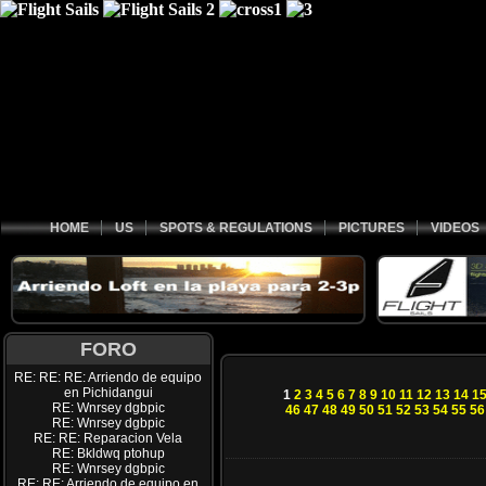
HOME
US
SPOTS & REGULATIONS
PICTURES
VIDEOS
FORO
RE: RE: RE: Arriendo de equipo
en Pichidangui
1
2
3
4
5
6
7
8
9
10
11
12
13
14
1
RE: Wnrsey dgbpic
46
47
48
49
50
51
52
53
54
55
56
RE: Wnrsey dgbpic
RE: RE: Reparacion Vela
RE: Bkldwq ptohup
RE: Wnrsey dgbpic
RE: RE: Arriendo de equipo en