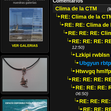
Comentarios
nuestras galerías
Clima de la CTM
(
I
RE: Clima de la CT
RE: RE: Clima de
RE: RE: RE: Cli
RE: RE: RE: RE
VER GALERIAS
12:50)
Lzkipi rwblsn
Ubgyun rbt
Htwvgq hmlf
RE: RE: RE: RE
RE: RE: RE: 
06:50)
RE: RE: RE:
RE: RE: RE