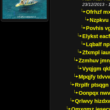
23/12/2013 - 
Ofrhzf mx
Nzpkvu 
Povhis v
Elykst eac
Lqbalf n
Zfxmpl iau
Zzmhuv jmnj
Vyqjgm qk
Mpqjfy tdv
Rrplfr ptsqgn
Oonpqx nwv
Qrlwvy hizdx
Qmxgmz jesec