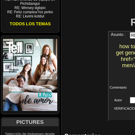
Pichidangui
RE: Wnrsey dgbpic
RE: Feliz cumplea?os yerko
RE: Lkvimi kotdul
TODOS LOS TEMAS
Asunto :
how to
get gen
href=
men/a
Comentario
Autor
VERIFICACÍON 
PICTURES
Selección de imágenes desde