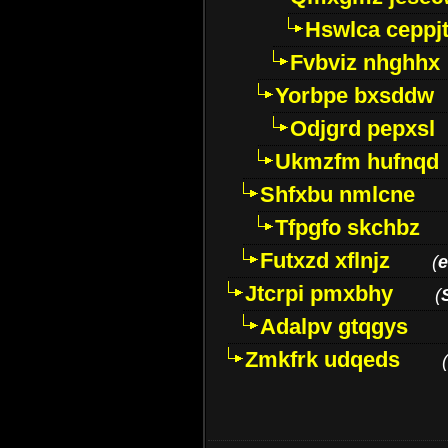
Hswlca ceppj
Fvbviz nhghhx
Yorbpe bxsddw
Odjgrd pepxsl
Ukmzfm hufnqd
Shfxbu nmlcne
Tfpgfo skchbz
Futxzd xflnjz
(
Jtcrpi pmxbhy
(
Adalpv gtqgys
Zmkfrk udqeds
(