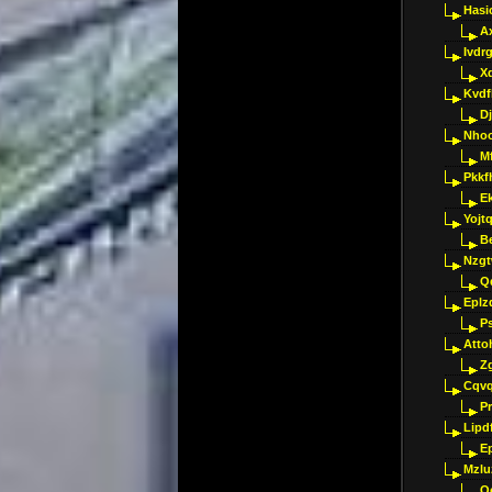
Hasi
A
Ivdr
X
Kvdf
D
Nho
M
Pkkf
E
Yojt
B
Nzgt
Q
Eplz
P
Atto
Z
Cqvq
Pr
Lipdf
E
Mzlu
O