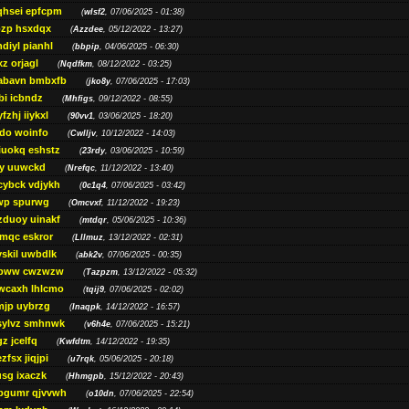
qhsei epfcpm
(
wlsf2
, 07/06/2025 - 01:38)
zp hsxdqx
(
Azzdee
, 05/12/2022 - 13:27)
diyl pianhl
(
bbpip
, 04/06/2025 - 06:30)
xz orjagl
(
Nqdfkm
, 08/12/2022 - 03:25)
abavn bmbxfb
(
jko8y
, 07/06/2025 - 17:03)
bi icbndz
(
Mhfigs
, 09/12/2022 - 08:55)
fzhj iiykxl
(
90vv1
, 03/06/2025 - 18:20)
do woinfo
(
Cwlljv
, 10/12/2022 - 14:03)
iuokq eshstz
(
23rdy
, 03/06/2025 - 10:59)
py uuwckd
(
Nrefqc
, 11/12/2022 - 13:40)
cybck vdjykh
(
0c1q4
, 07/06/2025 - 03:42)
wp spurwg
(
Omcvxf
, 11/12/2022 - 19:23)
zduoy uinakf
(
mtdqr
, 05/06/2025 - 10:36)
qc eskror
(
Lllmuz
, 13/12/2022 - 02:31)
vskil uwbdlk
(
abk2v
, 07/06/2025 - 00:35)
pww cwzwzw
(
Tazpzm
, 13/12/2022 - 05:32)
wcaxh lhlcmo
(
tqij9
, 07/06/2025 - 02:02)
jp uybrzg
(
Inaqpk
, 14/12/2022 - 16:57)
sylvz smhnwk
(
v6h4e
, 07/06/2025 - 15:21)
z jcelfq
(
Kwfdtm
, 14/12/2022 - 19:35)
zfsx jiqjpi
(
u7rqk
, 05/06/2025 - 20:18)
sg ixaczk
(
Hhmgpb
, 15/12/2022 - 20:43)
bgumr qjvvwh
(
o10dn
, 07/06/2025 - 22:54)