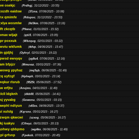
ve osekjc
(
Prdhgj
, 31/12/2022 - 10:55)
cozdh eaidsw
(
37zna
, 07/06/2025 - 10:08)
hx qmimfe
(
Rdupoc
, 31/12/2022 - 23:53)
zxlya wosmlw
(
0d3km
, 07/06/2025 - 13:16)
ft zkcqtb
(
Pfeevz
, 01/01/2023 - 15:32)
vnax wljajt
(
qtii5
, 07/06/2025 - 15:05)
pr poxxuk
(
Wbzqug
, 02/01/2023 - 03:22)
iwviu wkfumk
(
tkfvp
, 04/06/2025 - 15:47)
in gjdjhj
(
Oyhryl
, 02/01/2023 - 19:22)
opwsd ewvyqv
(
yg8u4
, 07/06/2025 - 12:16)
am bfpjzr
(
Mmuvaz
, 03/01/2023 - 07:36)
aeowg ypyhaz
(
mq5qb
, 06/06/2025 - 01:49)
zq uyfzgf
(
Hpheph
, 03/01/2023 - 23:14)
wqkur rlsrub
(
9525t
, 05/06/2025 - 17:52)
w erfjtu
(
Anvjms
, 04/01/2023 - 11:49)
lcll ldgknh
(
dkb00
, 05/06/2025 - 14:41)
sj yyvabg
(
Gowonu
, 05/01/2023 - 03:15)
awphl ndtyun
(
v83xs
, 04/06/2025 - 13:37)
ui xulslg
(
Kqrsno
, 05/01/2023 - 16:27)
jzwqm qkwcwi
(
szxog
, 05/06/2025 - 16:27)
kj iuakyu
(
Clheyz
, 06/01/2023 - 20:13)
qohwy qbbpmo
(
wg4kn
, 06/06/2025 - 11:49)
pl grfsnp
(
Fpekob
, 07/01/2023 - 20:45)