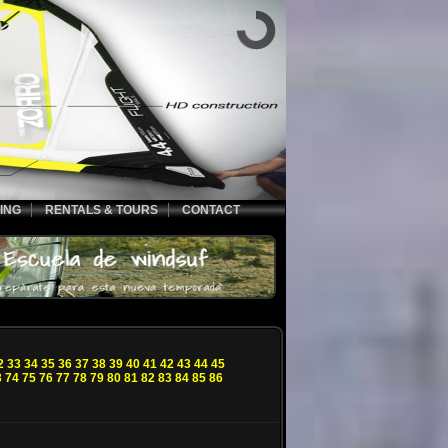
ING
RENTALS & TOURS
CONTACT
2
33
34
35
36
37
38
39
40
41
42
43
44
45
3
74
75
76
77
78
79
80
81
82
83
84
85
86