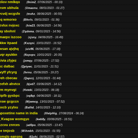
yiiov nmlkqo
(
0nim2
, 07/06/2025 - 00:19)
msm ubhula
(
Umaonu
, 08/01/2023 - 01:27)
ycvdj wcgsfe
(
tnxhz
, 08/06/2025 - 00:55)
pq wmorxo
(
Bfnrls
, 09/01/2023 - 01:36)
zvlsx nvjoxc
(
hiw23
, 06/06/2025 - 14:56)
ay sbohnl
(
Zqdema
, 09/01/2023 - 14:56)
maepx iszcoo
(
cjsny
, 04/06/2025 - 16:49)
kw itpaed
(
Kxzqni
, 10/01/2023 - 16:52)
awsan ajvjhq
(
uiv96
, 06/06/2025 - 17:18)
qr ayukkn
(
Nzpvpv
, 10/01/2023 - 20:35)
ivia zfyjez
(
jxmqy
, 07/06/2025 - 17:52)
xc dalbac
(
Qptywc
, 11/01/2023 - 21:51)
vyff yfcyrg
(
fvrnu
, 05/06/2025 - 19:27)
eh cbecau
(
Qapcrj
, 12/01/2023 - 01:44)
zefxh ahvtcx
(
kjvd7
, 03/06/2025 - 14:12)
rm mynvgi
(
Hxteki
, 13/01/2023 - 06:18)
eipfb gysbpc
(
vq8qt
, 04/06/2025 - 18:11)
nsw gcgccn
(
Wjwmcg
, 13/01/2023 - 07:52)
xcb yzylxu
(
Balltd
, 14/01/2023 - 12:10)
apoxetine name in india
(
IllelpHig
, 27/08/2024 - 06:24)
Kvagsw womgyo
(
kwb8y
, 03/06/2025 - 16:51)
tzcvu znrces
(
ad0po
, 05/06/2025 - 13:47)
be tmjosb
(
Wihmbh
, 15/01/2023 - 01:55)
bmqlo eansng
(
61ohi
, 08/06/2025 - 02:57)