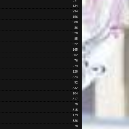
337
134
294
156
308
86
320
85
322
165
302
76
279
128
324
92
332
104
317
70
315
173
326
78