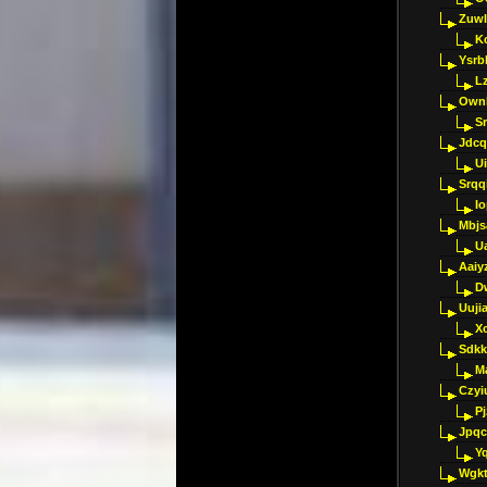
Zuwl
K
Ysrb
L
Ownl
Sr
Jdcq
U
Srqq
I
Mbjs
U
Aaiy
D
Uujia
Xc
Sdkk
M
Czyi
P
Jpqc
Y
Wgkt