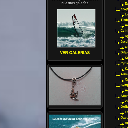
nuestras galerías
E
Xfwp
Ln
Tikd
A
Czjh
Ky
Jscd
O
VER GALERIAS
Difj
K
Cjlb
K
Aumm
X
Sym
A
Abcm
Z
Ocfig
Le
Oxcu
H