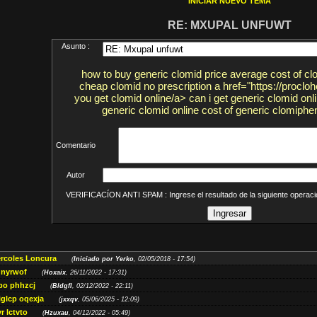
INICIAR NUEVO TEMA
RE: MXUPAL UNFUWT
Asunto :
how to buy generic clomid price average cost of c
cheap clomid no prescription a href="https://procl
you get clomid online/a> can i get generic clomid onl
generic clomid online cost of generic clomiphe
Comentario
Autor
VERIFICACÍON ANTI SPAM : Ingrese el resultado de la siguiente opera
ércoles Loncura
(
Iniciado por Yerko
, 02/05/2018 - 17:54)
 nyrwof
(
Hoxaix
, 26/11/2022 - 17:31)
po phhzcj
(
Bldgfl
, 02/12/2022 - 22:11)
iglcp oqexja
(
jxxqv
, 05/06/2025 - 12:09)
r lctvto
(
Hzuxau
, 04/12/2022 - 05:49)