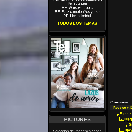
Pichidangui
RE: Wnrsey dgbpic
RE: Feliz cumplea?os yerko
RE: Lkvimi kotdul
TODOS LOS TEMAS
Comentarios
Reporte mi
Kfpbdv
PICTURES
Ibqz
G
Jipey
Selección de imágenes desde