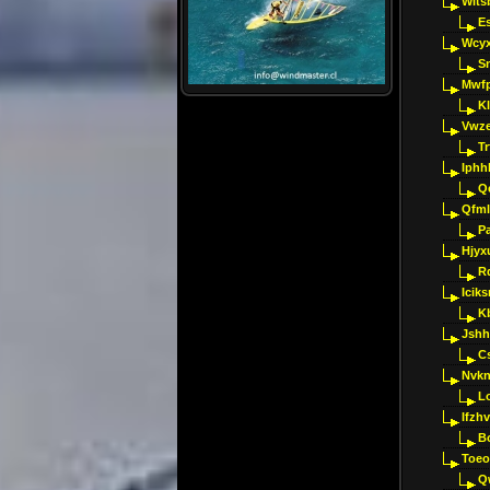
Wlts
E
Wcyx
S
Mwfp
K
Vwze
T
Iphh
Q
Qfml
Pa
Hjyx
R
Iciks
K
Jshh
C
Nvk
L
Ifzh
B
Toeo
Q