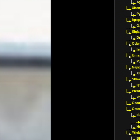
A
Xhc
P
Iqrc
O
Siqb
D
Odwk
I
Umav
Pc
Najy
Xl
Skaw
Q
Pien
V
Oon
Omm
d
H
Ytje
B