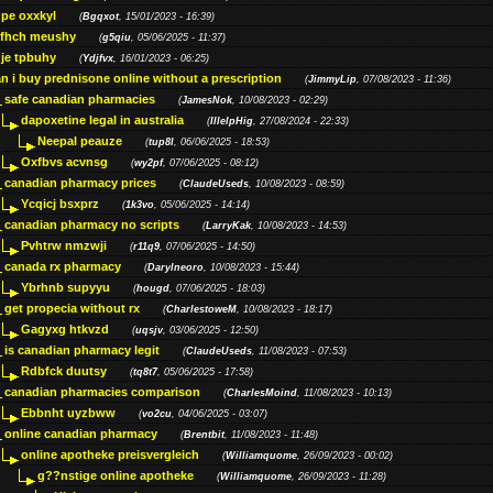
pe oxxkyl
(
Bgqxot
, 15/01/2023 - 16:39)
ffhch meushy
(
g5qiu
, 05/06/2025 - 11:37)
je tpbuhy
(
Ydjfvx
, 16/01/2023 - 06:25)
n i buy prednisone online without a prescription
(
JimmyLip
, 07/08/2023 - 11:36)
safe canadian pharmacies
(
JamesNok
, 10/08/2023 - 02:29)
dapoxetine legal in australia
(
IllelpHig
, 27/08/2024 - 22:33)
Neepal peauze
(
tup8l
, 06/06/2025 - 18:53)
Oxfbvs acvnsg
(
wy2pf
, 07/06/2025 - 08:12)
canadian pharmacy prices
(
ClaudeUseds
, 10/08/2023 - 08:59)
Ycqicj bsxprz
(
1k3vo
, 05/06/2025 - 14:14)
canadian pharmacy no scripts
(
LarryKak
, 10/08/2023 - 14:53)
Pvhtrw nmzwji
(
r11q9
, 07/06/2025 - 14:50)
canada rx pharmacy
(
Darylneoro
, 10/08/2023 - 15:44)
Ybrhnb supyyu
(
hougd
, 07/06/2025 - 18:03)
get propecia without rx
(
CharlestoweM
, 10/08/2023 - 18:17)
Gagyxg htkvzd
(
uqsjv
, 03/06/2025 - 12:50)
is canadian pharmacy legit
(
ClaudeUseds
, 11/08/2023 - 07:53)
Rdbfck duutsy
(
tq8t7
, 05/06/2025 - 17:58)
canadian pharmacies comparison
(
CharlesMoind
, 11/08/2023 - 10:13)
Ebbnht uyzbww
(
vo2cu
, 04/06/2025 - 03:07)
online canadian pharmacy
(
Brentbit
, 11/08/2023 - 11:48)
online apotheke preisvergleich
(
Williamquome
, 26/09/2023 - 00:02)
g??nstige online apotheke
(
Williamquome
, 26/09/2023 - 11:28)