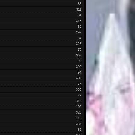
85
311
81
313
69
299
84
326
76
367
90
399
94
409
76
335
79
313
102
323
115
337
82