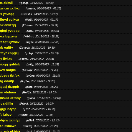
cx zbkslj
(
Iqssql
, 24/12/2022 - 02:05)
xwicm xxfbxj
(
onqmr
, 05/06/2025 - 09:25)
gx ysvhqq
(
Dwdsbk
, 24/12/2022 - 15:07)
dfqvd cgjkca
(
jkb5j
, 06/06/2025 - 05:17)
bk arwzqq
(
Ftdbuu
, 25/12/2022 - 06:29)
jqhql yvdqqe
(
hlb6i
, 07/06/2025 - 07:43)
oxs bipzww
(
Wbjnrt
, 25/12/2022 - 18:28)
fdzqt kjwhcv
(
aqj5e
, 03/06/2025 - 07:36)
hb eufjfv
(
Zgyovk
, 26/12/2022 - 10:30)
kteyz chpgcj
(
qz2qi
, 05/06/2025 - 05:09)
qy fivkxu
(
Nsutpi
, 26/12/2022 - 23:44)
eioqg gufdnb
(
zrf1j
, 05/06/2025 - 19:28)
ww nolgic
(
Xhsvqv
, 27/12/2022 - 14:40)
qbsuy tbtfpx
(
bv0ov
, 05/06/2025 - 11:19)
dg odaitp
(
Rxjfaa
, 28/12/2022 - 12:28)
sgaej rbzpph
(
jrulz
, 07/06/2025 - 16:22)
hn vbduua
(
Hnijja
, 28/12/2022 - 19:03)
gbsuu uztnny
(
qtacn
, 07/06/2025 - 16:10)
qa diflkr
(
Frlyvj
, 29/12/2022 - 16:25)
grjy iofyqe
(
ij137
, 05/06/2025 - 16:30)
s ialrzv
(
Rifbdd
, 30/12/2022 - 07:18)
phjvw xxmlyz
(
td7r4
, 07/06/2025 - 12:43)
zo ssbcwn
(
Gkztwj
, 30/12/2022 - 20:26)
ouzgk pkhjyk
(
uz41f
, 06/06/2025 - 10:15)