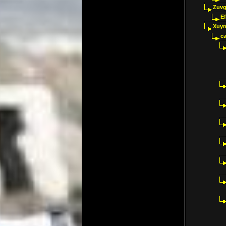
Zuvg
E
Xuyn
ca