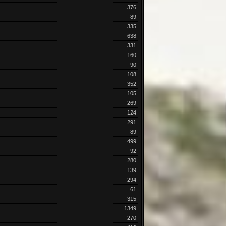
376
89
335
638
331
160
90
108
352
105
269
124
291
89
499
92
280
139
294
61
315
1349
270