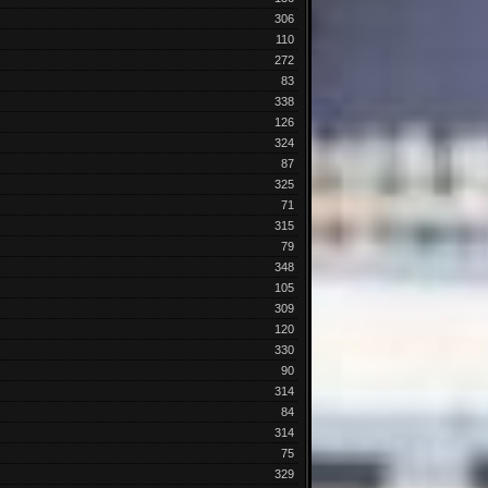
306
110
272
83
338
126
324
87
325
71
315
79
348
105
309
120
330
90
314
84
314
75
329