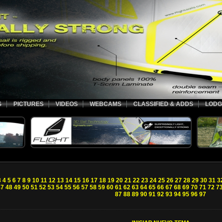
S
PICTURES
VIDEOS
WEBCAMS
CLASSIFIED & ADDS
LODG
3
4
5
6
7
8
9
10
11
12
13
14
15
16
17
18
19
20
21
22
23
24
25
26
27
28
29
30
31
3
47
48
49
50
51
52
53
54
55
56
57
58
59
60
61
62
63
64
65
66
67
68
69
70
71
72
7
87
88
89
90
91
92
93
94
95
96
97