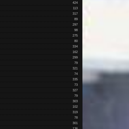
424
113
317
89
297
98
275
80
334
162
299
79
321
74
335
73
327
79
303
102
319
78
301
136