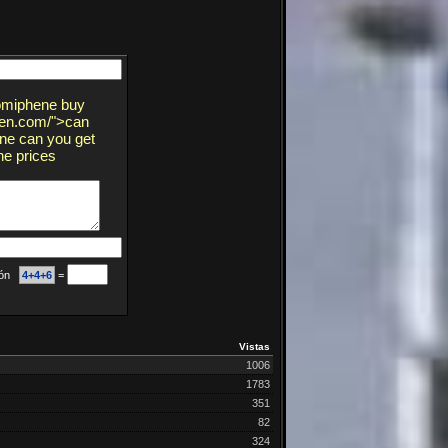
lomiphene buy
ohen.com/">can
ine can you get
ne prices
ción
4+4+6
=
Vistas
1006
1783
351
82
324