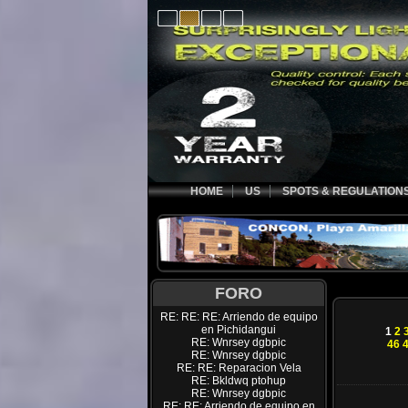
HOME
US
SPOTS & REGULATION
FORO
RE: RE: RE: Arriendo de equipo
en Pichidangui
1
2
RE: Wnrsey dgbpic
46
RE: Wnrsey dgbpic
RE: RE: Reparacion Vela
RE: Bkldwq ptohup
RE: Wnrsey dgbpic
RE: RE: Arriendo de equipo en