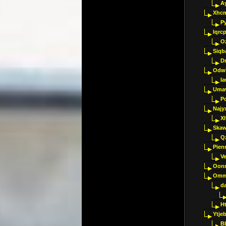
A
Xhc
P
Iqrc
O
Siqb
D
Odwk
I
Umav
Pc
Najy
Xl
Skaw
Q
Pien
V
Oon
Omm
d
H
Ytje
B