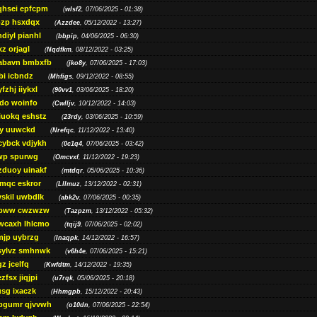
qhsei epfcpm
(
wlsf2
, 07/06/2025 - 01:38)
zp hsxdqx
(
Azzdee
, 05/12/2022 - 13:27)
diyl pianhl
(
bbpip
, 04/06/2025 - 06:30)
xz orjagl
(
Nqdfkm
, 08/12/2022 - 03:25)
abavn bmbxfb
(
jko8y
, 07/06/2025 - 17:03)
bi icbndz
(
Mhfigs
, 09/12/2022 - 08:55)
fzhj iiykxl
(
90vv1
, 03/06/2025 - 18:20)
do woinfo
(
Cwlljv
, 10/12/2022 - 14:03)
iuokq eshstz
(
23rdy
, 03/06/2025 - 10:59)
py uuwckd
(
Nrefqc
, 11/12/2022 - 13:40)
cybck vdjykh
(
0c1q4
, 07/06/2025 - 03:42)
wp spurwg
(
Omcvxf
, 11/12/2022 - 19:23)
zduoy uinakf
(
mtdqr
, 05/06/2025 - 10:36)
qc eskror
(
Lllmuz
, 13/12/2022 - 02:31)
vskil uwbdlk
(
abk2v
, 07/06/2025 - 00:35)
pww cwzwzw
(
Tazpzm
, 13/12/2022 - 05:32)
wcaxh lhlcmo
(
tqij9
, 07/06/2025 - 02:02)
jp uybrzg
(
Inaqpk
, 14/12/2022 - 16:57)
sylvz smhnwk
(
v6h4e
, 07/06/2025 - 15:21)
z jcelfq
(
Kwfdtm
, 14/12/2022 - 19:35)
zfsx jiqjpi
(
u7rqk
, 05/06/2025 - 20:18)
sg ixaczk
(
Hhmgpb
, 15/12/2022 - 20:43)
bgumr qjvvwh
(
o10dn
, 07/06/2025 - 22:54)