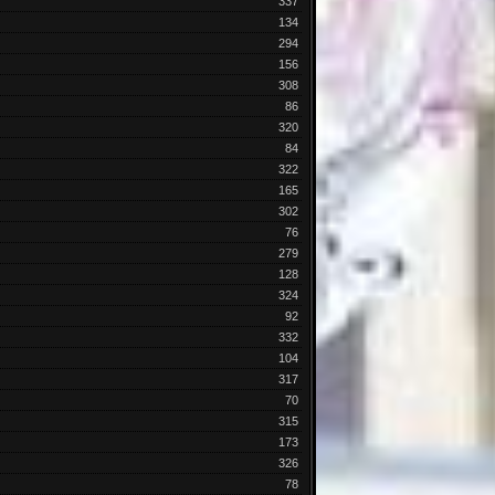
337
134
294
156
308
86
320
84
322
165
302
76
279
128
324
92
332
104
317
70
315
173
326
78