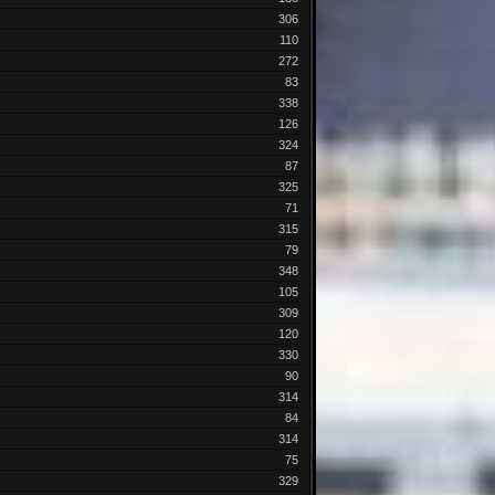
306
110
272
83
338
126
324
87
325
71
315
79
348
105
309
120
330
90
314
84
314
75
329