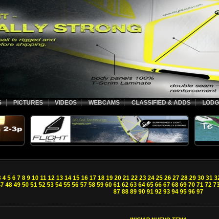
S
PICTURES
VIDEOS
WEBCAMS
CLASSIFIED & ADDS
LODG
3
4
5
6
7
8
9
10
11
12
13
14
15
16
17
18
19
20
21
22
23
24
25
26
27
28
29
30
31
3
47
48
49
50
51
52
53
54
55
56
57
58
59
60
61
62
63
64
65
66
67
68
69
70
71
72
7
87
88
89
90
91
92
93
94
95
96
97