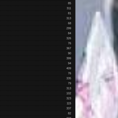
85
311
81
313
68
299
84
326
76
367
90
399
94
409
76
335
79
313
102
323
115
337
82