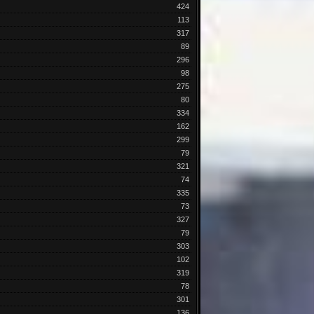
424
113
317
89
296
98
275
80
334
162
299
79
321
74
335
73
327
79
303
102
319
78
301
136