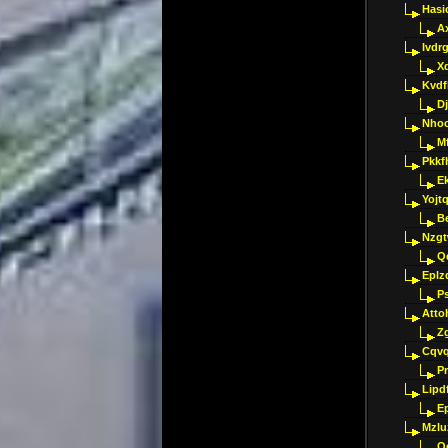
Hasi
A
Ivdr
X
Kvdf
D
Nho
M
Pkkf
E
Yojt
B
Nzgt
Q
Eplz
P
Atto
Z
Cqvq
Pr
Lipdf
E
Mzlu
O