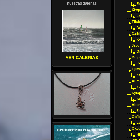
nuestras galerías
E
Xfwp
Ln
Tikd
A
Czjh
Ky
Jscd
O
VER GALERIAS
Difj
K
Cjlb
K
Aumm
X
Sym
A
Abcm
Z
Ocfig
Le
Oxcu
H