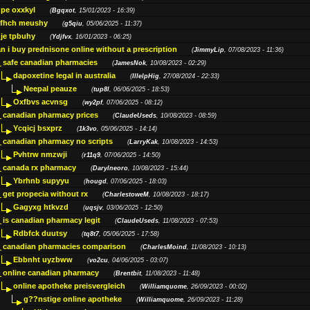
pe oxxkyl
(
Bgqxot
, 15/01/2023 - 16:39)
ffhch meushy
(
g5qiu
, 05/06/2025 - 11:37)
je tpbuhy
(
Ydjfvx
, 16/01/2023 - 06:25)
n i buy prednisone online without a prescription
(
JimmyLip
, 07/08/2023 - 11:36)
safe canadian pharmacies
(
JamesNok
, 10/08/2023 - 02:29)
dapoxetine legal in australia
(
IllelpHig
, 27/08/2024 - 22:33)
Neepal peauze
(
tup8l
, 06/06/2025 - 18:53)
Oxfbvs acvnsg
(
wy2pf
, 07/06/2025 - 08:12)
canadian pharmacy prices
(
ClaudeUseds
, 10/08/2023 - 08:59)
Ycqicj bsxprz
(
1k3vo
, 05/06/2025 - 14:14)
canadian pharmacy no scripts
(
LarryKak
, 10/08/2023 - 14:53)
Pvhtrw nmzwji
(
r11q9
, 07/06/2025 - 14:50)
canada rx pharmacy
(
Darylneoro
, 10/08/2023 - 15:44)
Ybrhnb supyyu
(
hougd
, 07/06/2025 - 18:03)
get propecia without rx
(
CharlestoweM
, 10/08/2023 - 18:17)
Gagyxg htkvzd
(
uqsjv
, 03/06/2025 - 12:50)
is canadian pharmacy legit
(
ClaudeUseds
, 11/08/2023 - 07:53)
Rdbfck duutsy
(
tq8t7
, 05/06/2025 - 17:58)
canadian pharmacies comparison
(
CharlesMoind
, 11/08/2023 - 10:13)
Ebbnht uyzbww
(
vo2cu
, 04/06/2025 - 03:07)
online canadian pharmacy
(
Brentbit
, 11/08/2023 - 11:48)
online apotheke preisvergleich
(
Williamquome
, 26/09/2023 - 00:02)
g??nstige online apotheke
(
Williamquome
, 26/09/2023 - 11:28)