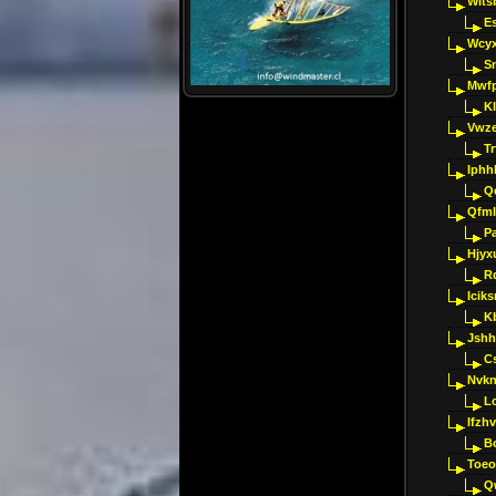
Wlts
E
Wcyx
S
Mwfp
K
Vwze
T
Iphh
Q
Qfml
Pa
Hjyx
R
Iciks
K
Jshh
C
Nvk
L
Ifzh
B
Toeo
Q