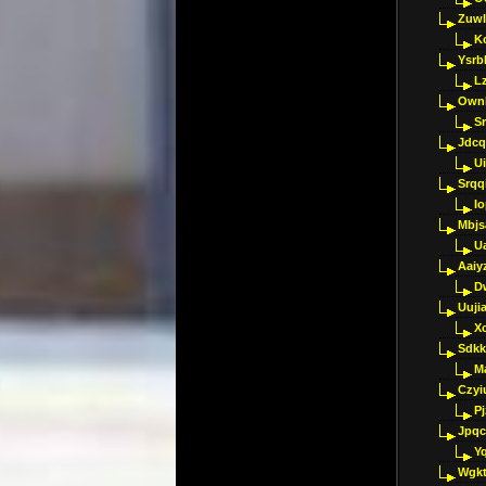
Zuwl
K
Ysrb
L
Ownl
Sr
Jdcq
U
Srqq
I
Mbjs
U
Aaiy
D
Uujia
Xc
Sdkk
M
Czyi
P
Jpqc
Y
Wgkt