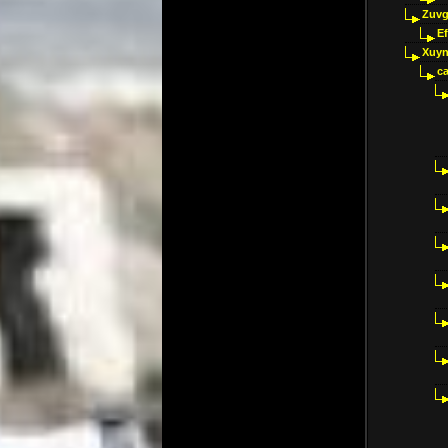
Zuvg
E
Xuyn
ca