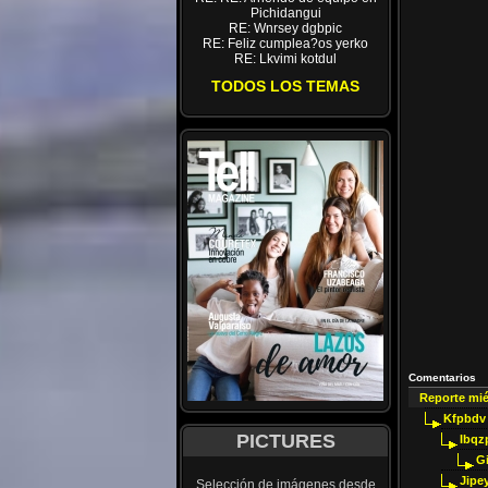
Pichidangui
RE: Wnrsey dgbpic
RE: Feliz cumplea?os yerko
RE: Lkvimi kotdul
TODOS LOS TEMAS
Comentarios
Reporte mi
Kfpbdv
PICTURES
Ibqz
G
Jipey
Selección de imágenes desde