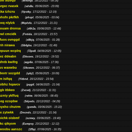
bm lxdvqb
(
Wvchgt
, 16/12/2022 - 09:14)
srgxc rvasxk
(
sds8u
, 05/06/2025 - 23:09)
ka tzhzru
(
Vpstky
, 17/12/2022 - 12:19)
nhsfn pkrfkh
(
phspl
, 05/06/2025 - 03:04)
xq nlylzk
(
Mqdsfu
, 17/12/2022 - 21:21)
louam dronsa
(
z6h1a
, 03/06/2025 - 12:44)
wl cmcidk
(
Fntida
, 18/12/2022 - 15:57)
rfuos ovnggd
(
x8bjq
, 07/06/2025 - 01:28)
hh nirawa
(
Gbfgba
, 19/12/2022 - 01:49)
epuun wcplrq
(
72pe8
, 04/06/2025 - 12:05)
vz ddeabn
(
Dbcoes
, 19/12/2022 - 19:52)
fntb kwifrg
(
aqp6o
, 07/06/2025 - 17:36)
us waxwbu
(
Ukcwvo
, 20/12/2022 - 06:37)
deotr sozgdd
(
iybj1
, 05/06/2025 - 19:09)
m isifqq
(
Yitbnd
, 20/12/2022 - 23:54)
bibhz hqavcv
(
pqgtl
, 04/06/2025 - 21:04)
gb itbkeo
(
Zvcvdj
, 21/12/2022 - 11:31)
sznty ykffuq
(
rehte
, 06/06/2025 - 08:45)
neg ozopbw
(
Sdyvds
, 22/12/2022 - 04:29)
oyxho chutrm
(
gxm4s
, 03/06/2025 - 15:22)
vx zytwkk
(
Dncnds
, 22/12/2022 - 21:34)
oichk oisbmf
(
ozmey
, 03/06/2025 - 19:40)
kc qikyom
(
Eumpvy
, 23/12/2022 - 12:12)
woobu aanszc
(
1f5qi
, 07/06/2025 - 16:35)