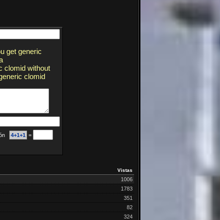
ou get generic
a
c clomid without
 generic clomid
ción
4+1+1
=
Vistas
1006
1783
351
82
324