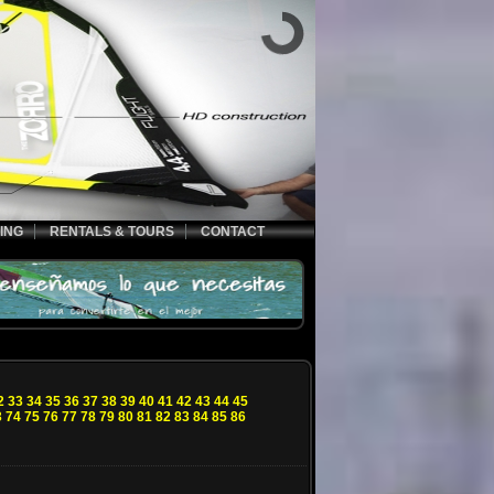
ING
RENTALS & TOURS
CONTACT
2
33
34
35
36
37
38
39
40
41
42
43
44
45
3
74
75
76
77
78
79
80
81
82
83
84
85
86