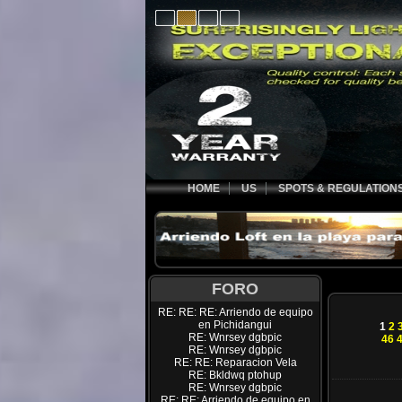
HOME
US
SPOTS & REGULATION
FORO
RE: RE: RE: Arriendo de equipo
en Pichidangui
1
2
RE: Wnrsey dgbpic
46
RE: Wnrsey dgbpic
RE: RE: Reparacion Vela
RE: Bkldwq ptohup
RE: Wnrsey dgbpic
RE: RE: Arriendo de equipo en