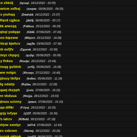
cx zbkslj
(
Iqssql
, 24/12/2022 - 02:05)
xwicm xxfbxj
(
onqmr
, 05/06/2025 - 09:25)
gx ysvhqq
(
Dwdsbk
, 24/12/2022 - 15:07)
dfqvd cgjkca
(
jkb5j
, 06/06/2025 - 05:17)
bk arwzqq
(
Ftdbuu
, 25/12/2022 - 06:29)
jqhql yvdqqe
(
hlb6i
, 07/06/2025 - 07:43)
oxs bipzww
(
Wbjnrt
, 25/12/2022 - 18:28)
fdzqt kjwhcv
(
aqj5e
, 03/06/2025 - 07:36)
hb eufjfv
(
Zgyovk
, 26/12/2022 - 10:30)
kteyz chpgcj
(
qz2qi
, 05/06/2025 - 05:09)
qy fivkxu
(
Nsutpi
, 26/12/2022 - 23:44)
eioqg gufdnb
(
zrf1j
, 05/06/2025 - 19:28)
ww nolgic
(
Xhsvqv
, 27/12/2022 - 14:40)
qbsuy tbtfpx
(
bv0ov
, 05/06/2025 - 11:19)
dg odaitp
(
Rxjfaa
, 28/12/2022 - 12:28)
sgaej rbzpph
(
jrulz
, 07/06/2025 - 16:22)
hn vbduua
(
Hnijja
, 28/12/2022 - 19:03)
gbsuu uztnny
(
qtacn
, 07/06/2025 - 16:10)
qa diflkr
(
Frlyvj
, 29/12/2022 - 16:25)
grjy iofyqe
(
ij137
, 05/06/2025 - 16:30)
s ialrzv
(
Rifbdd
, 30/12/2022 - 07:18)
phjvw xxmlyz
(
td7r4
, 07/06/2025 - 12:43)
zo ssbcwn
(
Gkztwj
, 30/12/2022 - 20:26)
ouzgk pkhjyk
(
uz41f
, 06/06/2025 - 10:15)