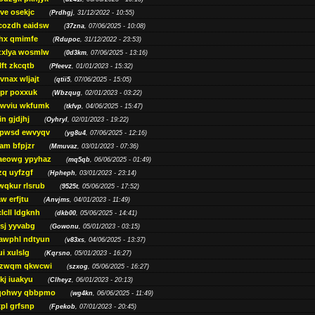
ve osekjc
(
Prdhgj
, 31/12/2022 - 10:55)
cozdh eaidsw
(
37zna
, 07/06/2025 - 10:08)
hx qmimfe
(
Rdupoc
, 31/12/2022 - 23:53)
zxlya wosmlw
(
0d3km
, 07/06/2025 - 13:16)
ft zkcqtb
(
Pfeevz
, 01/01/2023 - 15:32)
vnax wljajt
(
qtii5
, 07/06/2025 - 15:05)
pr poxxuk
(
Wbzqug
, 02/01/2023 - 03:22)
iwviu wkfumk
(
tkfvp
, 04/06/2025 - 15:47)
in gjdjhj
(
Oyhryl
, 02/01/2023 - 19:22)
opwsd ewvyqv
(
yg8u4
, 07/06/2025 - 12:16)
am bfpjzr
(
Mmuvaz
, 03/01/2023 - 07:36)
aeowg ypyhaz
(
mq5qb
, 06/06/2025 - 01:49)
zq uyfzgf
(
Hpheph
, 03/01/2023 - 23:14)
wqkur rlsrub
(
9525t
, 05/06/2025 - 17:52)
w erfjtu
(
Anvjms
, 04/01/2023 - 11:49)
lcll ldgknh
(
dkb00
, 05/06/2025 - 14:41)
sj yyvabg
(
Gowonu
, 05/01/2023 - 03:15)
awphl ndtyun
(
v83xs
, 04/06/2025 - 13:37)
ui xulslg
(
Kqrsno
, 05/01/2023 - 16:27)
jzwqm qkwcwi
(
szxog
, 05/06/2025 - 16:27)
kj iuakyu
(
Clheyz
, 06/01/2023 - 20:13)
qohwy qbbpmo
(
wg4kn
, 06/06/2025 - 11:49)
pl grfsnp
(
Fpekob
, 07/01/2023 - 20:45)