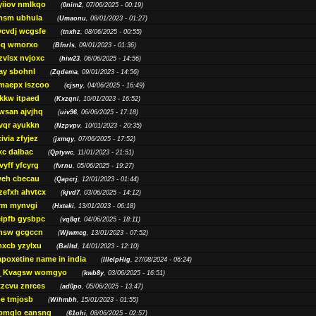
yiiov nmlkqo
(
0nim2
, 07/06/2025 - 00:19)
msm ubhula
(
Umaonu
, 08/01/2023 - 01:27)
ycvdj wcgsfe
(
tnxhz
, 08/06/2025 - 00:55)
pq wmorxo
(
Bfnrls
, 09/01/2023 - 01:36)
zvlsx nvjoxc
(
hiw23
, 06/06/2025 - 14:56)
ay sbohnl
(
Zqdema
, 09/01/2023 - 14:56)
maepx iszcoo
(
cjsny
, 04/06/2025 - 16:49)
kw itpaed
(
Kxzqni
, 10/01/2023 - 16:52)
awsan ajvjhq
(
uiv96
, 06/06/2025 - 17:18)
qr ayukkn
(
Nzpvpv
, 10/01/2023 - 20:35)
ivia zfyjez
(
jxmqy
, 07/06/2025 - 17:52)
xc dalbac
(
Qptywc
, 11/01/2023 - 21:51)
vyff yfcyrg
(
fvrnu
, 05/06/2025 - 19:27)
eh cbecau
(
Qapcrj
, 12/01/2023 - 01:44)
zefxh ahvtcx
(
kjvd7
, 03/06/2025 - 14:12)
rm mynvgi
(
Hxteki
, 13/01/2023 - 06:18)
eipfb gysbpc
(
vq8qt
, 04/06/2025 - 18:11)
nsw gcgccn
(
Wjwmcg
, 13/01/2023 - 07:52)
xcb yzylxu
(
Balltd
, 14/01/2023 - 12:10)
apoxetine name in india
(
IllelpHig
, 27/08/2024 - 06:24)
Kvagsw womgyo
(
kwb8y
, 03/06/2025 - 16:51)
tzcvu znrces
(
ad0po
, 05/06/2025 - 13:47)
be tmjosb
(
Wihmbh
, 15/01/2023 - 01:55)
bmqlo eansng
(
61ohi
, 08/06/2025 - 02:57)