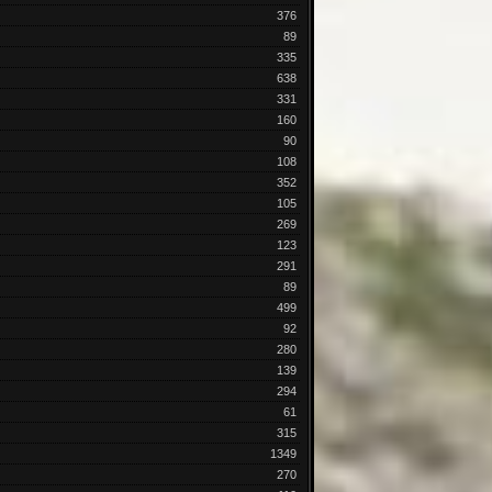
376
89
335
638
331
160
90
108
352
105
269
123
291
89
499
92
280
139
294
61
315
1349
270