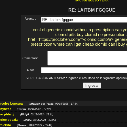
INICIAR NUEVO TEMA
RE: LAITBM FGQGUE
Asunto :
cost of generic clomid without a prescription can y
clomid pills buy clomid no prescription 
href="https://proclohen.com/">clomid costo/a> generi
prescription where can i get cheap clomid can i buy
Comentario
Autor
VERIFICACÍON ANTI SPAM : Ingrese el resultado de la siguiente opera
ércoles Loncura
(
Iniciado por Yerko
, 02/05/2018 - 17:54)
 nyrwof
(
Hoxaix
, 26/11/2022 - 17:31)
po phhzcj
(
Bldgfl
, 02/12/2022 - 22:11)
iglcp oqexja
(
jxxqv
, 05/06/2025 - 12:09)
r lctvto
(
Hzuxau
, 04/12/2022 - 05:49)