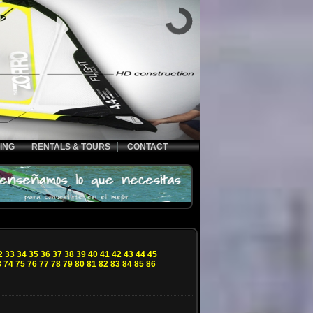
ING
RENTALS & TOURS
CONTACT
2
33
34
35
36
37
38
39
40
41
42
43
44
45
3
74
75
76
77
78
79
80
81
82
83
84
85
86