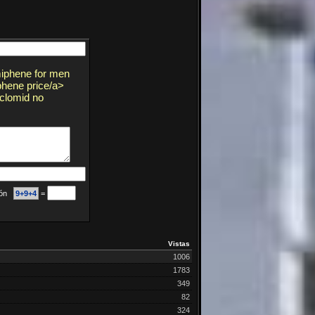
miphene for men
phene price/a>
 clomid no
ción
9+9+4
=
Vistas
1006
1783
349
82
324