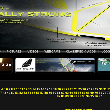
S
PICTURES
VIDEOS
WEBCAMS
CLASSIFIED & ADDS
LODG
3
4
5
6
7
8
9
10
11
12
13
14
15
16
17
18
19
20
21
22
23
24
25
26
27
28
29
30
31
3
47
48
49
50
51
52
53
54
55
56
57
58
59
60
61
62
63
64
65
66
67
68
69
70
71
72
7
87
88
89
90
91
92
93
94
95
96
97