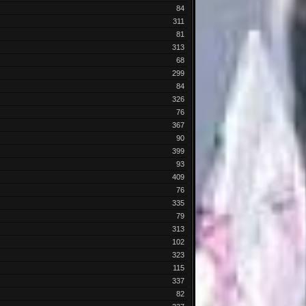
84
311
81
313
68
299
84
326
76
367
90
399
93
409
76
335
79
313
102
323
115
337
82