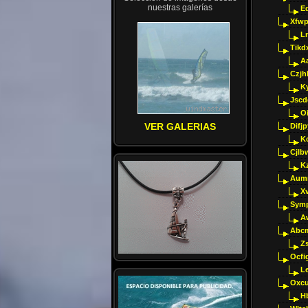
nuestras galerías
E
Xfwp
Ln
Tikd
A
Czjh
Ky
Jscd
O
VER GALERIAS
Difj
K
Cjlb
K
Aumm
X
Sym
A
Abcm
Z
Ocfig
Le
Oxcu
H