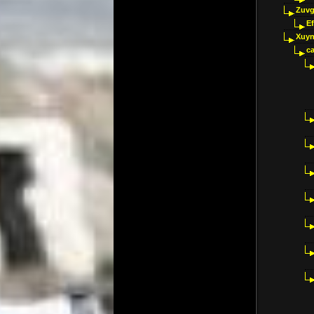
Zuvg
E
Xuyn
ca