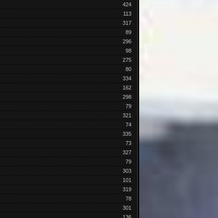
424
113
317
89
296
98
275
80
334
162
298
79
321
74
335
73
327
79
303
101
319
78
301
136