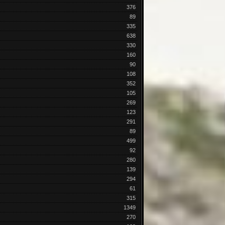
376
89
335
638
330
160
90
108
352
105
269
123
291
89
499
92
280
139
294
61
315
1349
270