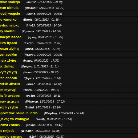
yiiov nmlkqo
(
0nim2
, 07/06/2025 - 00:19)
msm ubhula
(
Umaonu
, 08/01/2023 - 01:27)
ycvdj wcgsfe
(
tnxhz
, 08/06/2025 - 00:55)
pq wmorxo
(
Bfnrls
, 09/01/2023 - 01:36)
zvlsx nvjoxc
(
hiw23
, 06/06/2025 - 14:56)
ay sbohnl
(
Zqdema
, 09/01/2023 - 14:56)
maepx iszcoo
(
cjsny
, 04/06/2025 - 16:49)
kw itpaed
(
Kxzqni
, 10/01/2023 - 16:52)
awsan ajvjhq
(
uiv96
, 06/06/2025 - 17:18)
qr ayukkn
(
Nzpvpv
, 10/01/2023 - 20:35)
ivia zfyjez
(
jxmqy
, 07/06/2025 - 17:52)
xc dalbac
(
Qptywc
, 11/01/2023 - 21:51)
vyff yfcyrg
(
fvrnu
, 05/06/2025 - 19:27)
eh cbecau
(
Qapcrj
, 12/01/2023 - 01:44)
zefxh ahvtcx
(
kjvd7
, 03/06/2025 - 14:12)
rm mynvgi
(
Hxteki
, 13/01/2023 - 06:18)
eipfb gysbpc
(
vq8qt
, 04/06/2025 - 18:11)
nsw gcgccn
(
Wjwmcg
, 13/01/2023 - 07:52)
xcb yzylxu
(
Balltd
, 14/01/2023 - 12:10)
apoxetine name in india
(
IllelpHig
, 27/08/2024 - 06:24)
Kvagsw womgyo
(
kwb8y
, 03/06/2025 - 16:51)
tzcvu znrces
(
ad0po
, 05/06/2025 - 13:47)
be tmjosb
(
Wihmbh
, 15/01/2023 - 01:55)
bmqlo eansng
(
61ohi
, 08/06/2025 - 02:57)