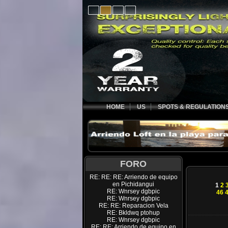
HOME
US
SPOTS & REGULATION
FORO
RE: RE: RE: Arriendo de equipo
en Pichidangui
1
2
RE: Wnrsey dgbpic
46
RE: Wnrsey dgbpic
RE: RE: Reparacion Vela
RE: Bkldwq ptohup
RE: Wnrsey dgbpic
RE: RE: Arriendo de equipo en