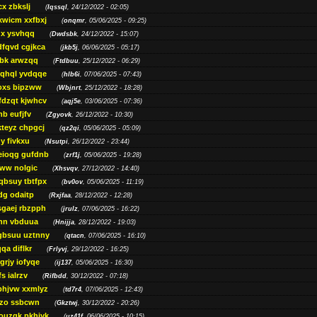
cx zbkslj
(
Iqssql
, 24/12/2022 - 02:05)
xwicm xxfbxj
(
onqmr
, 05/06/2025 - 09:25)
gx ysvhqq
(
Dwdsbk
, 24/12/2022 - 15:07)
dfqvd cgjkca
(
jkb5j
, 06/06/2025 - 05:17)
bk arwzqq
(
Ftdbuu
, 25/12/2022 - 06:29)
jqhql yvdqqe
(
hlb6i
, 07/06/2025 - 07:43)
oxs bipzww
(
Wbjnrt
, 25/12/2022 - 18:28)
fdzqt kjwhcv
(
aqj5e
, 03/06/2025 - 07:36)
hb eufjfv
(
Zgyovk
, 26/12/2022 - 10:30)
kteyz chpgcj
(
qz2qi
, 05/06/2025 - 05:09)
qy fivkxu
(
Nsutpi
, 26/12/2022 - 23:44)
eioqg gufdnb
(
zrf1j
, 05/06/2025 - 19:28)
ww nolgic
(
Xhsvqv
, 27/12/2022 - 14:40)
qbsuy tbtfpx
(
bv0ov
, 05/06/2025 - 11:19)
dg odaitp
(
Rxjfaa
, 28/12/2022 - 12:28)
sgaej rbzpph
(
jrulz
, 07/06/2025 - 16:22)
hn vbduua
(
Hnijja
, 28/12/2022 - 19:03)
gbsuu uztnny
(
qtacn
, 07/06/2025 - 16:10)
qa diflkr
(
Frlyvj
, 29/12/2022 - 16:25)
grjy iofyqe
(
ij137
, 05/06/2025 - 16:30)
s ialrzv
(
Rifbdd
, 30/12/2022 - 07:18)
phjvw xxmlyz
(
td7r4
, 07/06/2025 - 12:43)
zo ssbcwn
(
Gkztwj
, 30/12/2022 - 20:26)
ouzgk pkhjyk
(
uz41f
, 06/06/2025 - 10:15)