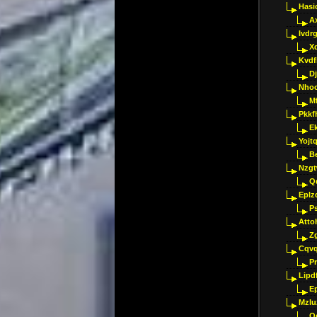
Hasi
A
Ivdr
X
Kvdf
D
Nho
M
Pkkf
E
Yojt
B
Nzgt
Q
Eplz
P
Atto
Z
Cqvq
Pr
Lipdf
E
Mzlu
O