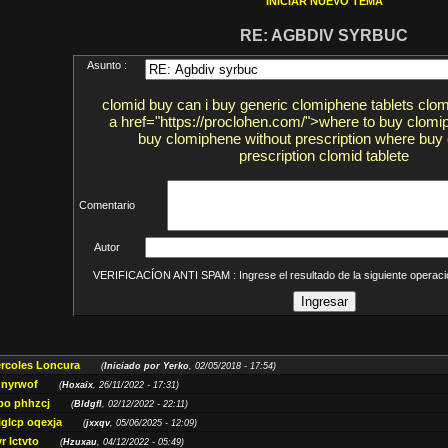
INICIAR NUEVO TEMA
RE: AGBDIV SYRBUC
Asunto :
clomid buy can i buy generic clomiphene tablets clo
a href="https://proclohen.com/">where to buy clomi
buy clomiphene without prescription where buy
prescription clomid tablete
Comentario
Autor
VERIFICACÍON ANTI SPAM : Ingrese el resultado de la siguiente opera
ércoles Loncura
(
Iniciado por Yerko
, 02/05/2018 - 17:54)
 nyrwof
(
Hoxaix
, 26/11/2022 - 17:31)
po phhzcj
(
Bldgfl
, 02/12/2022 - 22:11)
iglcp oqexja
(
jxxqv
, 05/06/2025 - 12:09)
r lctvto
(
Hzuxau
, 04/12/2022 - 05:49)