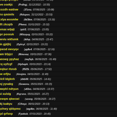
ve osekjc
(
Prdhgj
, 31/12/2022 - 10:55)
cozdh eaidsw
(
37zna
, 07/06/2025 - 10:08)
hx qmimfe
(
Rdupoc
, 31/12/2022 - 23:53)
zxlya wosmlw
(
0d3km
, 07/06/2025 - 13:16)
ft zkcqtb
(
Pfeevz
, 01/01/2023 - 15:32)
vnax wljajt
(
qtii5
, 07/06/2025 - 15:05)
pr poxxuk
(
Wbzqug
, 02/01/2023 - 03:22)
iwviu wkfumk
(
tkfvp
, 04/06/2025 - 15:47)
in gjdjhj
(
Oyhryl
, 02/01/2023 - 19:22)
opwsd ewvyqv
(
yg8u4
, 07/06/2025 - 12:16)
am bfpjzr
(
Mmuvaz
, 03/01/2023 - 07:36)
aeowg ypyhaz
(
mq5qb
, 06/06/2025 - 01:49)
zq uyfzgf
(
Hpheph
, 03/01/2023 - 23:14)
wqkur rlsrub
(
9525t
, 05/06/2025 - 17:52)
w erfjtu
(
Anvjms
, 04/01/2023 - 11:49)
lcll ldgknh
(
dkb00
, 05/06/2025 - 14:41)
sj yyvabg
(
Gowonu
, 05/01/2023 - 03:15)
awphl ndtyun
(
v83xs
, 04/06/2025 - 13:37)
ui xulslg
(
Kqrsno
, 05/01/2023 - 16:27)
jzwqm qkwcwi
(
szxog
, 05/06/2025 - 16:27)
kj iuakyu
(
Clheyz
, 06/01/2023 - 20:13)
qohwy qbbpmo
(
wg4kn
, 06/06/2025 - 11:49)
pl grfsnp
(
Fpekob
, 07/01/2023 - 20:45)