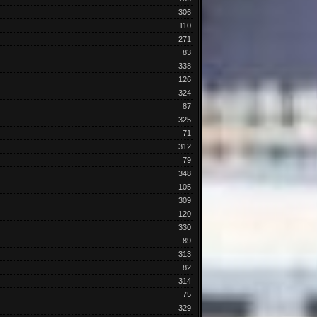
306
110
271
83
338
126
324
87
325
71
312
79
348
105
309
120
330
89
313
82
314
75
329