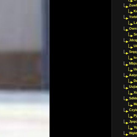
Zuwl
K
Ysrb
L
Ownl
Sr
Jdcq
U
Srqq
I
Mbjs
U
Aaiy
D
Uujia
Xc
Sdkk
M
Czyi
P
Jpqc
Y
Wgkt