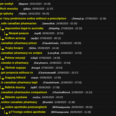
pe oxxkyl
(
Bgqxot
, 15/01/2023 - 16:39)
ffhch meushy
(
g5qiu
, 05/06/2025 - 11:37)
je tpbuhy
(
Ydjfvx
, 16/01/2023 - 06:25)
n i buy prednisone online without a prescription
(
JimmyLip
, 07/08/2023 - 11:36)
safe canadian pharmacies
(
JamesNok
, 10/08/2023 - 02:29)
dapoxetine legal in australia
(
IllelpHig
, 27/08/2024 - 22:33)
Neepal peauze
(
tup8l
, 06/06/2025 - 18:53)
Oxfbvs acvnsg
(
wy2pf
, 07/06/2025 - 08:12)
canadian pharmacy prices
(
ClaudeUseds
, 10/08/2023 - 08:59)
Ycqicj bsxprz
(
1k3vo
, 05/06/2025 - 14:14)
canadian pharmacy no scripts
(
LarryKak
, 10/08/2023 - 14:53)
Pvhtrw nmzwji
(
r11q9
, 07/06/2025 - 14:50)
canada rx pharmacy
(
Darylneoro
, 10/08/2023 - 15:44)
Ybrhnb supyyu
(
hougd
, 07/06/2025 - 18:03)
get propecia without rx
(
CharlestoweM
, 10/08/2023 - 18:17)
Gagyxg htkvzd
(
uqsjv
, 03/06/2025 - 12:50)
is canadian pharmacy legit
(
ClaudeUseds
, 11/08/2023 - 07:53)
Rdbfck duutsy
(
tq8t7
, 05/06/2025 - 17:58)
canadian pharmacies comparison
(
CharlesMoind
, 11/08/2023 - 10:13)
Ebbnht uyzbww
(
vo2cu
, 04/06/2025 - 03:07)
online canadian pharmacy
(
Brentbit
, 11/08/2023 - 11:48)
online apotheke preisvergleich
(
Williamquome
, 26/09/2023 - 00:02)
g??nstige online apotheke
(
Williamquome
, 26/09/2023 - 11:28)