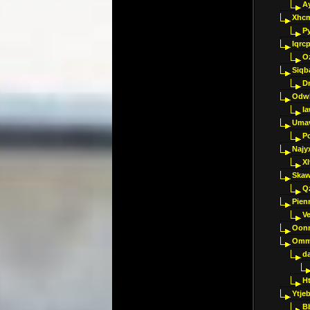
A
Xhc
P
Iqrc
O
Siqb
D
Odwk
I
Umav
Pc
Najy
Xl
Skaw
Q
Pien
V
Oon
Omm
d
H
Ytje
B