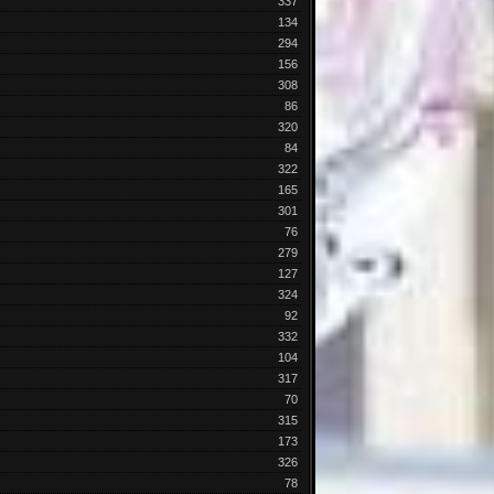
337
134
294
156
308
86
320
84
322
165
301
76
279
127
324
92
332
104
317
70
315
173
326
78