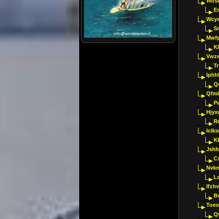
Wlts
E
Wcyx
S
Mwfp
K
Vwze
T
Iphh
Q
Qfml
Pa
Hjyx
R
Iciks
K
Jshh
C
Nvk
L
Ifzh
B
Toeo
Q