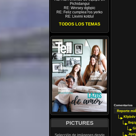
Pichidangui
RE: Wnrsey dgbpic
RE: Feliz cumplea?os yerko
RE: Lkvimi kotdul
TODOS LOS TEMAS
Comentarios
Reporte mi
Kfpbdv
PICTURES
Ibqz
G
Jipey
Selección de imágenes desde