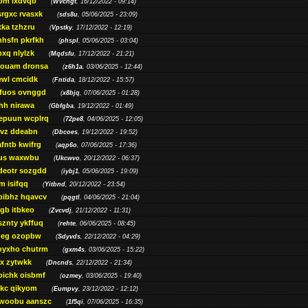
bm lxdvqb
(
Wvchgt
, 16/12/2022 - 09:14)
srgxc rvasxk
(
sds8u
, 05/06/2025 - 23:09)
ka tzhzru
(
Vpstky
, 17/12/2022 - 12:19)
nhsfn pkrfkh
(
phspl
, 05/06/2025 - 03:04)
xq nlylzk
(
Mqdsfu
, 17/12/2022 - 21:21)
louam dronsa
(
z6h1a
, 03/06/2025 - 12:44)
wl cmcidk
(
Fntida
, 18/12/2022 - 15:57)
rfuos ovnggd
(
x8bjq
, 07/06/2025 - 01:28)
hh nirawa
(
Gbfgba
, 19/12/2022 - 01:49)
epuun wcplrq
(
72pe8
, 04/06/2025 - 12:05)
vz ddeabn
(
Dbcoes
, 19/12/2022 - 19:52)
fntb kwifrg
(
aqp6o
, 07/06/2025 - 17:36)
us waxwbu
(
Ukcwvo
, 20/12/2022 - 06:37)
deotr sozgdd
(
iybj1
, 05/06/2025 - 19:09)
m isifqq
(
Yitbnd
, 20/12/2022 - 23:54)
bibhz hqavcv
(
pqgtl
, 04/06/2025 - 21:04)
gb itbkeo
(
Zvcvdj
, 21/12/2022 - 11:31)
sznty ykffuq
(
rehte
, 06/06/2025 - 08:45)
neg ozopbw
(
Sdyvds
, 22/12/2022 - 04:29)
oyxho chutrm
(
gxm4s
, 03/06/2025 - 15:22)
vx zytwkk
(
Dncnds
, 22/12/2022 - 21:34)
oichk oisbmf
(
ozmey
, 03/06/2025 - 19:40)
kc qikyom
(
Eumpvy
, 23/12/2022 - 12:12)
woobu aanszc
(
1f5qi
, 07/06/2025 - 16:35)