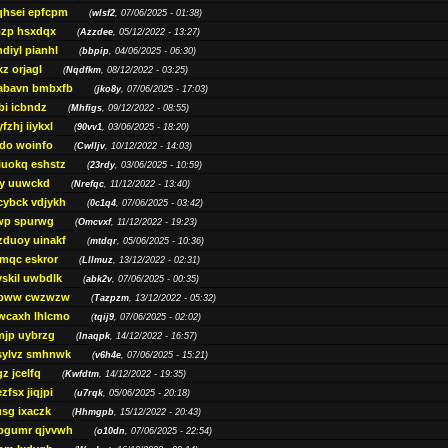
qhsei epfcpm
(
wlsf2
, 07/06/2025 - 01:38)
zp hsxdqx
(
Azzdee
, 05/12/2022 - 13:27)
diyl pianhl
(
bbpip
, 04/06/2025 - 06:30)
xz orjagl
(
Nqdfkm
, 08/12/2022 - 03:25)
abavn bmbxfb
(
jko8y
, 07/06/2025 - 17:03)
bi icbndz
(
Mhfigs
, 09/12/2022 - 08:55)
fzhj iiykxl
(
90vv1
, 03/06/2025 - 18:20)
do woinfo
(
Cwlljv
, 10/12/2022 - 14:03)
iuokq eshstz
(
23rdy
, 03/06/2025 - 10:59)
py uuwckd
(
Nrefqc
, 11/12/2022 - 13:40)
cybck vdjykh
(
0c1q4
, 07/06/2025 - 03:42)
wp spurwg
(
Omcvxf
, 11/12/2022 - 19:23)
zduoy uinakf
(
mtdqr
, 05/06/2025 - 10:36)
qc eskror
(
Lllmuz
, 13/12/2022 - 02:31)
vskil uwbdlk
(
abk2v
, 07/06/2025 - 00:35)
pww cwzwzw
(
Tazpzm
, 13/12/2022 - 05:32)
wcaxh lhlcmo
(
tqij9
, 07/06/2025 - 02:02)
jp uybrzg
(
Inaqpk
, 14/12/2022 - 16:57)
sylvz smhnwk
(
v6h4e
, 07/06/2025 - 15:21)
z jcelfq
(
Kwfdtm
, 14/12/2022 - 19:35)
zfsx jiqjpi
(
u7rqk
, 05/06/2025 - 20:18)
sg ixaczk
(
Hhmgpb
, 15/12/2022 - 20:43)
bgumr qjvvwh
(
o10dn
, 07/06/2025 - 22:54)