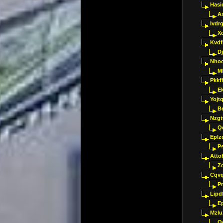
Hasi
A
Ivdr
X
Kvdf
D
Nho
M
Pkkf
E
Yojt
B
Nzgt
Q
Eplz
P
Atto
Z
Cqvq
Pr
Lipdf
E
Mzlu
O