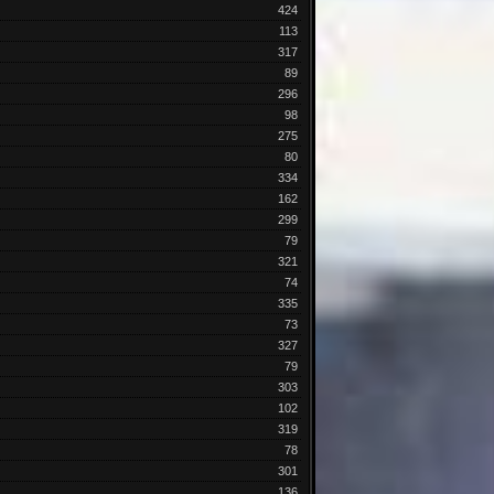
424
113
317
89
296
98
275
80
334
162
299
79
321
74
335
73
327
79
303
102
319
78
301
136