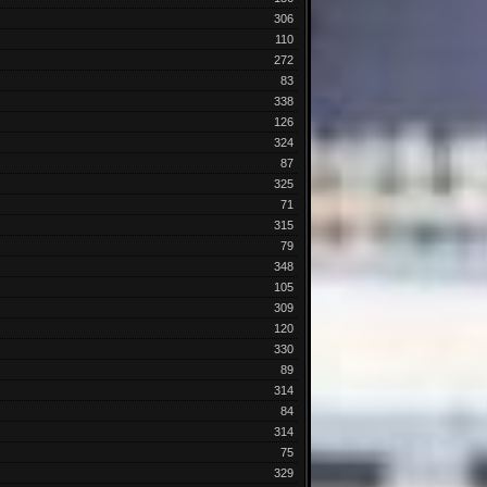
306
110
272
83
338
126
324
87
325
71
315
79
348
105
309
120
330
89
314
84
314
75
329