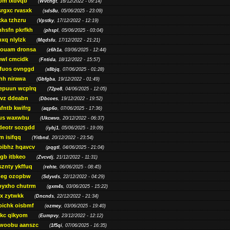
bm lxdvqb
(
Wvchgt
, 16/12/2022 - 09:14)
srgxc rvasxk
(
sds8u
, 05/06/2025 - 23:09)
ka tzhzru
(
Vpstky
, 17/12/2022 - 12:19)
nhsfn pkrfkh
(
phspl
, 05/06/2025 - 03:04)
xq nlylzk
(
Mqdsfu
, 17/12/2022 - 21:21)
louam dronsa
(
z6h1a
, 03/06/2025 - 12:44)
wl cmcidk
(
Fntida
, 18/12/2022 - 15:57)
rfuos ovnggd
(
x8bjq
, 07/06/2025 - 01:28)
hh nirawa
(
Gbfgba
, 19/12/2022 - 01:49)
epuun wcplrq
(
72pe8
, 04/06/2025 - 12:05)
vz ddeabn
(
Dbcoes
, 19/12/2022 - 19:52)
fntb kwifrg
(
aqp6o
, 07/06/2025 - 17:36)
us waxwbu
(
Ukcwvo
, 20/12/2022 - 06:37)
deotr sozgdd
(
iybj1
, 05/06/2025 - 19:09)
m isifqq
(
Yitbnd
, 20/12/2022 - 23:54)
bibhz hqavcv
(
pqgtl
, 04/06/2025 - 21:04)
gb itbkeo
(
Zvcvdj
, 21/12/2022 - 11:31)
sznty ykffuq
(
rehte
, 06/06/2025 - 08:45)
neg ozopbw
(
Sdyvds
, 22/12/2022 - 04:29)
oyxho chutrm
(
gxm4s
, 03/06/2025 - 15:22)
vx zytwkk
(
Dncnds
, 22/12/2022 - 21:34)
oichk oisbmf
(
ozmey
, 03/06/2025 - 19:40)
kc qikyom
(
Eumpvy
, 23/12/2022 - 12:12)
woobu aanszc
(
1f5qi
, 07/06/2025 - 16:35)