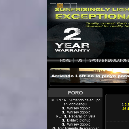
HOME
US
SPOTS & REGULATION
FORO
RE: RE: RE: Arriendo de equipo
en Pichidangui
1
2
RE: Wnrsey dgbpic
46
RE: Wnrsey dgbpic
RE: RE: Reparacion Vela
RE: Bkldwq ptohup
RE: Wnrsey dgbpic
RE: RE: Arriendo de equipo en