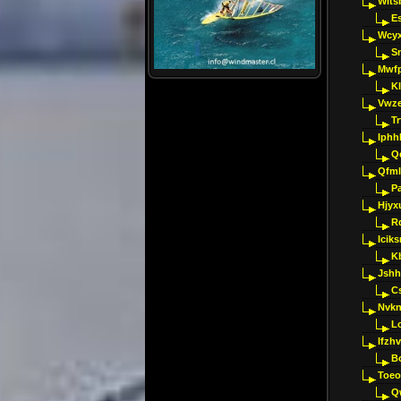
Wlts
E
Wcyx
S
Mwfp
K
Vwze
T
Iphh
Q
Qfml
Pa
Hjyx
R
Iciks
K
Jshh
C
Nvk
L
Ifzh
B
Toeo
Q