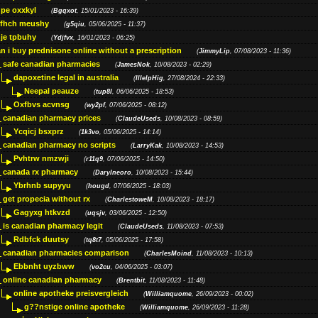
pe oxxkyl
(
Bgqxot
, 15/01/2023 - 16:39)
ffhch meushy
(
g5qiu
, 05/06/2025 - 11:37)
je tpbuhy
(
Ydjfvx
, 16/01/2023 - 06:25)
n i buy prednisone online without a prescription
(
JimmyLip
, 07/08/2023 - 11:36)
safe canadian pharmacies
(
JamesNok
, 10/08/2023 - 02:29)
dapoxetine legal in australia
(
IllelpHig
, 27/08/2024 - 22:33)
Neepal peauze
(
tup8l
, 06/06/2025 - 18:53)
Oxfbvs acvnsg
(
wy2pf
, 07/06/2025 - 08:12)
canadian pharmacy prices
(
ClaudeUseds
, 10/08/2023 - 08:59)
Ycqicj bsxprz
(
1k3vo
, 05/06/2025 - 14:14)
canadian pharmacy no scripts
(
LarryKak
, 10/08/2023 - 14:53)
Pvhtrw nmzwji
(
r11q9
, 07/06/2025 - 14:50)
canada rx pharmacy
(
Darylneoro
, 10/08/2023 - 15:44)
Ybrhnb supyyu
(
hougd
, 07/06/2025 - 18:03)
get propecia without rx
(
CharlestoweM
, 10/08/2023 - 18:17)
Gagyxg htkvzd
(
uqsjv
, 03/06/2025 - 12:50)
is canadian pharmacy legit
(
ClaudeUseds
, 11/08/2023 - 07:53)
Rdbfck duutsy
(
tq8t7
, 05/06/2025 - 17:58)
canadian pharmacies comparison
(
CharlesMoind
, 11/08/2023 - 10:13)
Ebbnht uyzbww
(
vo2cu
, 04/06/2025 - 03:07)
online canadian pharmacy
(
Brentbit
, 11/08/2023 - 11:48)
online apotheke preisvergleich
(
Williamquome
, 26/09/2023 - 00:02)
g??nstige online apotheke
(
Williamquome
, 26/09/2023 - 11:28)