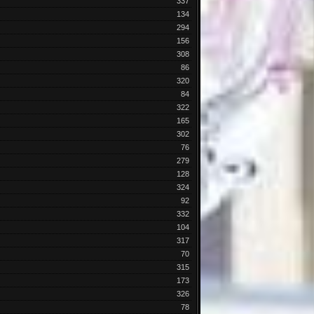
337
134
294
156
308
86
320
84
322
165
302
76
279
128
324
92
332
104
317
70
315
173
326
78