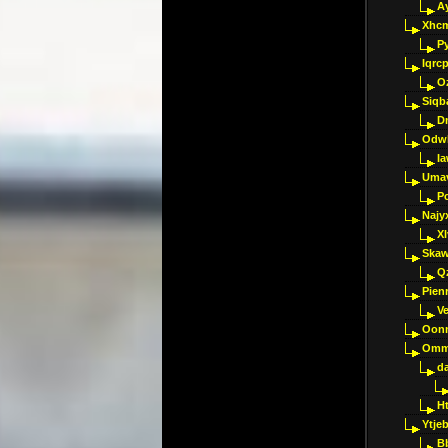
A
Xhc
P
Iqrc
O
Siqb
D
Odwk
I
Umav
Pc
Najy
Xl
Skaw
Q
Pien
V
Oon
Omm
d
H
Ytje
B