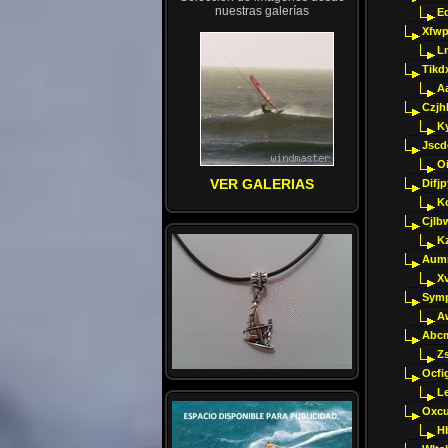
nuestras galerías
E
Xfwp
Ln
Tikd
A
Czjh
Ky
Jscd
O
VER GALERIAS
Difj
K
Cjlb
K
Aumm
X
Sym
A
Abcm
Z
Ocfig
Le
Oxcu
H