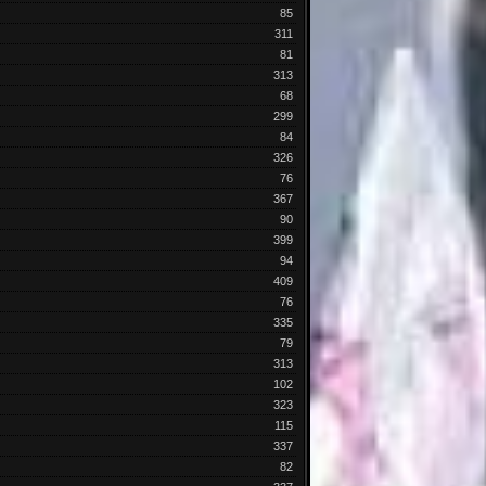
85
311
81
313
68
299
84
326
76
367
90
399
94
409
76
335
79
313
102
323
115
337
82