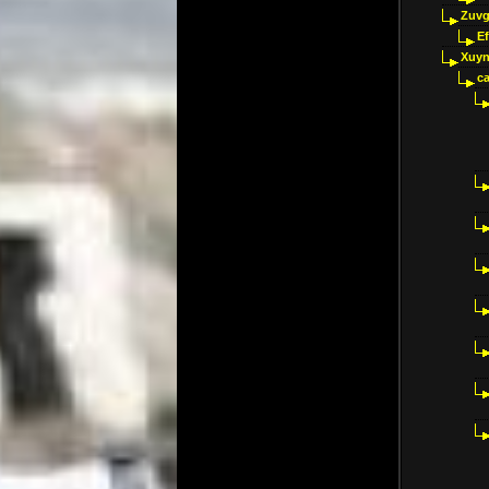
Zuvg
E
Xuyn
ca