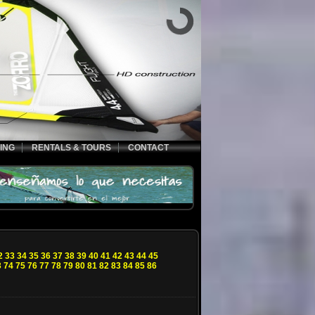
ING
RENTALS & TOURS
CONTACT
2
33
34
35
36
37
38
39
40
41
42
43
44
45
3
74
75
76
77
78
79
80
81
82
83
84
85
86