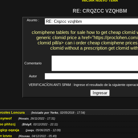
INICIAR NUEVO TEMA
RE: CRQZCC VZQHBM
Asunto :
clomiphene tablets for sale how to get cheap clomid 
generic clomid price a href="https://proclohen.co
clomid pill/a> can i order cheap clomiphene price
clomid without a prescription get clomid with
Comentario
Autor
VERIFICACÍON ANTI SPAM : Ingrese el resultado de la siguiente opera
ércoles Loncura
(
Iniciado por Yerko
, 02/05/2018 - 17:54)
 nyrwof
(
Hoxaix
, 26/11/2022 - 17:31)
po phhzcj
(
Bldgfl
, 02/12/2022 - 22:11)
iglcp oqexja
(
jxxqv
, 05/06/2025 - 12:09)
r lctvto
(
Hzuxau
, 04/12/2022 - 05:49)