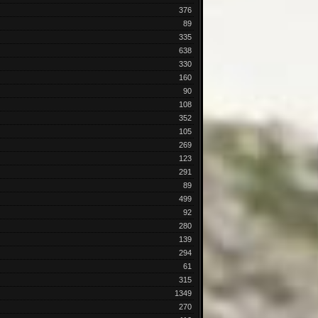
376
89
335
638
330
160
90
108
352
105
269
123
291
89
499
92
280
139
294
61
315
1349
270