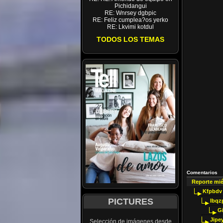
Pichidangui
RE: Wnrsey dgbpic
RE: Feliz cumplea?os yerko
RE: Lkvimi kotdul
TODOS LOS TEMAS
Comentarios
Reporte mi
Kfpbdv
PICTURES
Ibqz
G
Jipey
Selección de imágenes desde