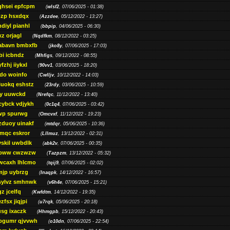
qhsei epfcpm
(
wlsf2
, 07/06/2025 - 01:38)
zp hsxdqx
(
Azzdee
, 05/12/2022 - 13:27)
diyl pianhl
(
bbpip
, 04/06/2025 - 06:30)
xz orjagl
(
Nqdfkm
, 08/12/2022 - 03:25)
abavn bmbxfb
(
jko8y
, 07/06/2025 - 17:03)
bi icbndz
(
Mhfigs
, 09/12/2022 - 08:55)
fzhj iiykxl
(
90vv1
, 03/06/2025 - 18:20)
do woinfo
(
Cwlljv
, 10/12/2022 - 14:03)
iuokq eshstz
(
23rdy
, 03/06/2025 - 10:59)
py uuwckd
(
Nrefqc
, 11/12/2022 - 13:40)
cybck vdjykh
(
0c1q4
, 07/06/2025 - 03:42)
wp spurwg
(
Omcvxf
, 11/12/2022 - 19:23)
zduoy uinakf
(
mtdqr
, 05/06/2025 - 10:36)
qc eskror
(
Lllmuz
, 13/12/2022 - 02:31)
vskil uwbdlk
(
abk2v
, 07/06/2025 - 00:35)
pww cwzwzw
(
Tazpzm
, 13/12/2022 - 05:32)
wcaxh lhlcmo
(
tqij9
, 07/06/2025 - 02:02)
jp uybrzg
(
Inaqpk
, 14/12/2022 - 16:57)
sylvz smhnwk
(
v6h4e
, 07/06/2025 - 15:21)
z jcelfq
(
Kwfdtm
, 14/12/2022 - 19:35)
zfsx jiqjpi
(
u7rqk
, 05/06/2025 - 20:18)
sg ixaczk
(
Hhmgpb
, 15/12/2022 - 20:43)
bgumr qjvvwh
(
o10dn
, 07/06/2025 - 22:54)