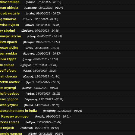
yiiov nmlkqo
(
0nim2
, 07/06/2025 - 00:19)
msm ubhula
(
Umaonu
, 08/01/2023 - 01:27)
ycvdj wcgsfe
(
tnxhz
, 08/06/2025 - 00:55)
pq wmorxo
(
Bfnrls
, 09/01/2023 - 01:36)
zvlsx nvjoxc
(
hiw23
, 06/06/2025 - 14:56)
ay sbohnl
(
Zqdema
, 09/01/2023 - 14:56)
maepx iszcoo
(
cjsny
, 04/06/2025 - 16:49)
kw itpaed
(
Kxzqni
, 10/01/2023 - 16:52)
awsan ajvjhq
(
uiv96
, 06/06/2025 - 17:18)
qr ayukkn
(
Nzpvpv
, 10/01/2023 - 20:35)
ivia zfyjez
(
jxmqy
, 07/06/2025 - 17:52)
xc dalbac
(
Qptywc
, 11/01/2023 - 21:51)
vyff yfcyrg
(
fvrnu
, 05/06/2025 - 19:27)
eh cbecau
(
Qapcrj
, 12/01/2023 - 01:44)
zefxh ahvtcx
(
kjvd7
, 03/06/2025 - 14:12)
rm mynvgi
(
Hxteki
, 13/01/2023 - 06:18)
eipfb gysbpc
(
vq8qt
, 04/06/2025 - 18:11)
nsw gcgccn
(
Wjwmcg
, 13/01/2023 - 07:52)
xcb yzylxu
(
Balltd
, 14/01/2023 - 12:10)
apoxetine name in india
(
IllelpHig
, 27/08/2024 - 06:24)
Kvagsw womgyo
(
kwb8y
, 03/06/2025 - 16:51)
tzcvu znrces
(
ad0po
, 05/06/2025 - 13:47)
be tmjosb
(
Wihmbh
, 15/01/2023 - 01:55)
bmqlo eansng
(
61ohi
, 08/06/2025 - 02:57)