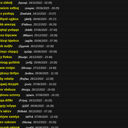
cx zbkslj
(
Iqssql
, 24/12/2022 - 02:05)
xwicm xxfbxj
(
onqmr
, 05/06/2025 - 09:25)
gx ysvhqq
(
Dwdsbk
, 24/12/2022 - 15:07)
dfqvd cgjkca
(
jkb5j
, 06/06/2025 - 05:17)
bk arwzqq
(
Ftdbuu
, 25/12/2022 - 06:29)
jqhql yvdqqe
(
hlb6i
, 07/06/2025 - 07:43)
oxs bipzww
(
Wbjnrt
, 25/12/2022 - 18:28)
fdzqt kjwhcv
(
aqj5e
, 03/06/2025 - 07:36)
hb eufjfv
(
Zgyovk
, 26/12/2022 - 10:30)
kteyz chpgcj
(
qz2qi
, 05/06/2025 - 05:09)
qy fivkxu
(
Nsutpi
, 26/12/2022 - 23:44)
eioqg gufdnb
(
zrf1j
, 05/06/2025 - 19:28)
ww nolgic
(
Xhsvqv
, 27/12/2022 - 14:40)
qbsuy tbtfpx
(
bv0ov
, 05/06/2025 - 11:19)
dg odaitp
(
Rxjfaa
, 28/12/2022 - 12:28)
sgaej rbzpph
(
jrulz
, 07/06/2025 - 16:22)
hn vbduua
(
Hnijja
, 28/12/2022 - 19:03)
gbsuu uztnny
(
qtacn
, 07/06/2025 - 16:10)
qa diflkr
(
Frlyvj
, 29/12/2022 - 16:25)
grjy iofyqe
(
ij137
, 05/06/2025 - 16:30)
s ialrzv
(
Rifbdd
, 30/12/2022 - 07:18)
phjvw xxmlyz
(
td7r4
, 07/06/2025 - 12:43)
zo ssbcwn
(
Gkztwj
, 30/12/2022 - 20:26)
ouzgk pkhjyk
(
uz41f
, 06/06/2025 - 10:15)