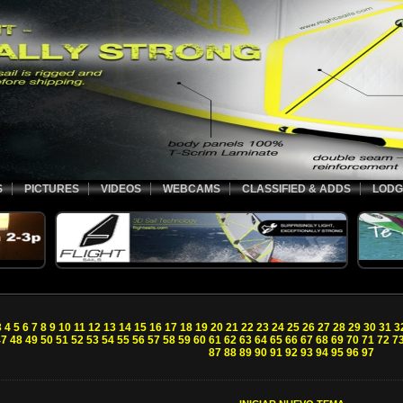
S
PICTURES
VIDEOS
WEBCAMS
CLASSIFIED & ADDS
LODG
3
4
5
6
7
8
9
10
11
12
13
14
15
16
17
18
19
20
21
22
23
24
25
26
27
28
29
30
31
3
47
48
49
50
51
52
53
54
55
56
57
58
59
60
61
62
63
64
65
66
67
68
69
70
71
72
7
87
88
89
90
91
92
93
94
95
96
97