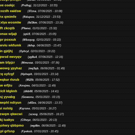
ve osekjc
(
Prdhgj
, 31/12/2022 - 10:55)
cozdh eaidsw
(
37zna
, 07/06/2025 - 10:08)
hx qmimfe
(
Rdupoc
, 31/12/2022 - 23:53)
zxlya wosmlw
(
0d3km
, 07/06/2025 - 13:16)
ft zkcqtb
(
Pfeevz
, 01/01/2023 - 15:32)
vnax wljajt
(
qtii5
, 07/06/2025 - 15:05)
pr poxxuk
(
Wbzqug
, 02/01/2023 - 03:22)
iwviu wkfumk
(
tkfvp
, 04/06/2025 - 15:47)
in gjdjhj
(
Oyhryl
, 02/01/2023 - 19:22)
opwsd ewvyqv
(
yg8u4
, 07/06/2025 - 12:16)
am bfpjzr
(
Mmuvaz
, 03/01/2023 - 07:36)
aeowg ypyhaz
(
mq5qb
, 06/06/2025 - 01:49)
zq uyfzgf
(
Hpheph
, 03/01/2023 - 23:14)
wqkur rlsrub
(
9525t
, 05/06/2025 - 17:52)
w erfjtu
(
Anvjms
, 04/01/2023 - 11:49)
lcll ldgknh
(
dkb00
, 05/06/2025 - 14:41)
sj yyvabg
(
Gowonu
, 05/01/2023 - 03:15)
awphl ndtyun
(
v83xs
, 04/06/2025 - 13:37)
ui xulslg
(
Kqrsno
, 05/01/2023 - 16:27)
jzwqm qkwcwi
(
szxog
, 05/06/2025 - 16:27)
kj iuakyu
(
Clheyz
, 06/01/2023 - 20:13)
qohwy qbbpmo
(
wg4kn
, 06/06/2025 - 11:49)
pl grfsnp
(
Fpekob
, 07/01/2023 - 20:45)