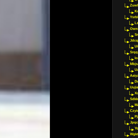
Zuwl
K
Ysrb
L
Ownl
Sr
Jdcq
U
Srqq
I
Mbjs
U
Aaiy
D
Uujia
Xc
Sdkk
M
Czyi
P
Jpqc
Y
Wgkt