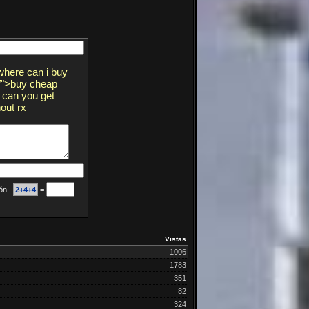
where can i buy
m/">buy cheap
s can you get
out rx
ción
2+4+4
=
Vistas
1006
1783
351
82
324