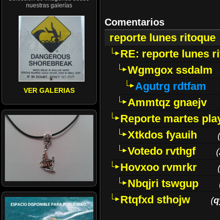
nuestras galerías
Comentarios
reporte lunes ritoque
RE: reporte lunes r
Wgmgox ssdalm
Agutrg rdtfam
VER GALERIAS
Ammtqz gnaejv
Reporte martes pla
Xtkdos fyauih
Votedo rvthgf
(
Hovxoo rvmrkr
Nbqjri tswgup
Rtqfxd sthojw
(
q