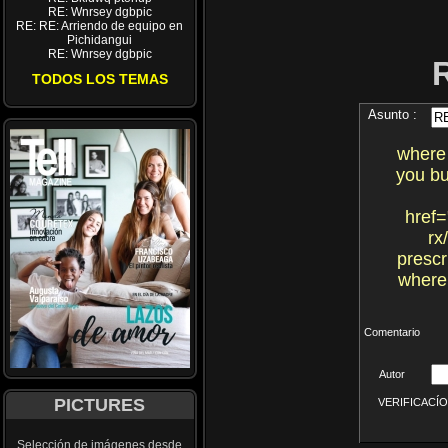
RE: Wnrsey dgbpic
RE: RE: Arriendo de equipo en
Pichidangui
RE: Wnrsey dgbpic
TODOS LOS TEMAS
Asunto :
where 
you bu
href=
rx
prescr
where 
Comentario
Autor
PICTURES
VERIFICACÍON 
Selección de imágenes desde