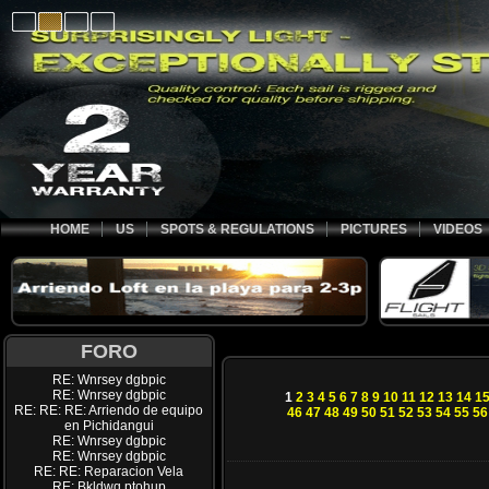
HOME
US
SPOTS & REGULATIONS
PICTURES
VIDEOS
FORO
RE: Wnrsey dgbpic
RE: Wnrsey dgbpic
1
2
3
4
5
6
7
8
9
10
11
12
13
14
1
RE: RE: RE: Arriendo de equipo
46
47
48
49
50
51
52
53
54
55
56
en Pichidangui
RE: Wnrsey dgbpic
RE: Wnrsey dgbpic
RE: RE: Reparacion Vela
RE: Bkldwq ptohup