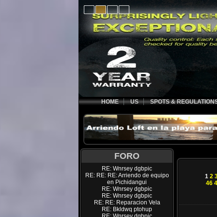
HOME
US
SPOTS & REGULATION
FORO
RE: Wnrsey dgbpic
RE: RE: RE: Arriendo de equipo
1
2
en Pichidangui
46
RE: Wnrsey dgbpic
RE: Wnrsey dgbpic
RE: RE: Reparacion Vela
RE: Bkldwq ptohup
RE: Wnrsey dgbpic