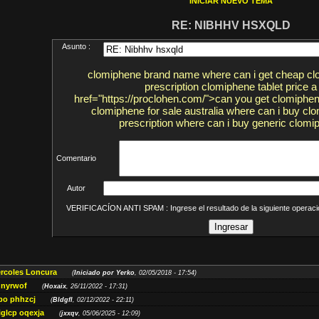
INICIAR NUEVO TEMA
RE: NIBHHV HSXQLD
Asunto :
clomiphene brand name where can i get cheap cl
prescription clomiphene tablet price a
href="https://proclohen.com/">can you get clomiphen
clomiphene for sale australia where can i buy cl
prescription where can i buy generic clomi
Comentario
Autor
VERIFICACÍON ANTI SPAM : Ingrese el resultado de la siguiente opera
ércoles Loncura
(
Iniciado por Yerko
, 02/05/2018 - 17:54)
 nyrwof
(
Hoxaix
, 26/11/2022 - 17:31)
po phhzcj
(
Bldgfl
, 02/12/2022 - 22:11)
iglcp oqexja
(
jxxqv
, 05/06/2025 - 12:09)