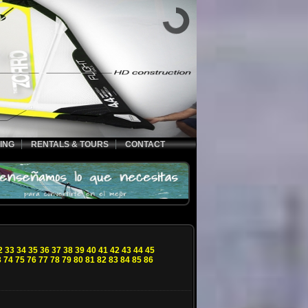
ING
RENTALS & TOURS
CONTACT
2
33
34
35
36
37
38
39
40
41
42
43
44
45
3
74
75
76
77
78
79
80
81
82
83
84
85
86