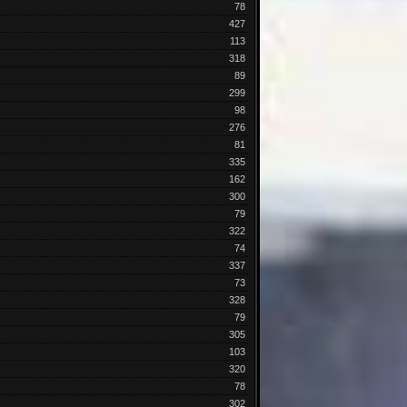
78
427
113
318
89
299
98
276
81
335
162
300
79
322
74
337
73
328
79
305
103
320
78
302