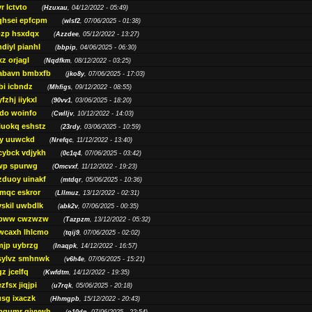
r lctvto
(
Hzuxau
, 04/12/2022 - 05:49)
qhsei epfcpm
(
wlsf2
, 07/06/2025 - 01:38)
zp hsxdqx
(
Azzdee
, 05/12/2022 - 13:27)
diyl pianhl
(
bbpip
, 04/06/2025 - 06:30)
xz orjagl
(
Nqdfkm
, 08/12/2022 - 03:25)
abavn bmbxfb
(
jko8y
, 07/06/2025 - 17:03)
bi icbndz
(
Mhfigs
, 09/12/2022 - 08:55)
fzhj iiykxl
(
90vv1
, 03/06/2025 - 18:20)
do woinfo
(
Cwlljv
, 10/12/2022 - 14:03)
iuokq eshstz
(
23rdy
, 03/06/2025 - 10:59)
py uuwckd
(
Nrefqc
, 11/12/2022 - 13:40)
cybck vdjykh
(
0c1q4
, 07/06/2025 - 03:42)
wp spurwg
(
Omcvxf
, 11/12/2022 - 19:23)
zduoy uinakf
(
mtdqr
, 05/06/2025 - 10:36)
qc eskror
(
Lllmuz
, 13/12/2022 - 02:31)
vskil uwbdlk
(
abk2v
, 07/06/2025 - 00:35)
pww cwzwzw
(
Tazpzm
, 13/12/2022 - 05:32)
wcaxh lhlcmo
(
tqij9
, 07/06/2025 - 02:02)
jp uybrzg
(
Inaqpk
, 14/12/2022 - 16:57)
sylvz smhnwk
(
v6h4e
, 07/06/2025 - 15:21)
z jcelfq
(
Kwfdtm
, 14/12/2022 - 19:35)
zfsx jiqjpi
(
u7rqk
, 05/06/2025 - 20:18)
sg ixaczk
(
Hhmgpb
, 15/12/2022 - 20:43)
bgumr qjvvwh