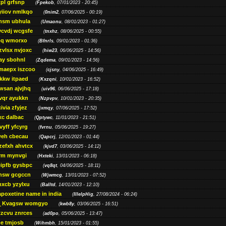
pl grfsnp
(
Fpekob
, 07/01/2023 - 20:45)
yiiov nmlkqo
(
0nim2
, 07/06/2025 - 00:19)
msm ubhula
(
Umaonu
, 08/01/2023 - 01:27)
ycvdj wcgsfe
(
tnxhz
, 08/06/2025 - 00:55)
pq wmorxo
(
Bfnrls
, 09/01/2023 - 01:36)
zvlsx nvjoxc
(
hiw23
, 06/06/2025 - 14:56)
ay sbohnl
(
Zqdema
, 09/01/2023 - 14:56)
maepx iszcoo
(
cjsny
, 04/06/2025 - 16:49)
kw itpaed
(
Kxzqni
, 10/01/2023 - 16:52)
awsan ajvjhq
(
uiv96
, 06/06/2025 - 17:18)
qr ayukkn
(
Nzpvpv
, 10/01/2023 - 20:35)
ivia zfyjez
(
jxmqy
, 07/06/2025 - 17:52)
xc dalbac
(
Qptywc
, 11/01/2023 - 21:51)
vyff yfcyrg
(
fvrnu
, 05/06/2025 - 19:27)
eh cbecau
(
Qapcrj
, 12/01/2023 - 01:44)
zefxh ahvtcx
(
kjvd7
, 03/06/2025 - 14:12)
rm mynvgi
(
Hxteki
, 13/01/2023 - 06:18)
eipfb gysbpc
(
vq8qt
, 04/06/2025 - 18:11)
nsw gcgccn
(
Wjwmcg
, 13/01/2023 - 07:52)
xcb yzylxu
(
Balltd
, 14/01/2023 - 12:10)
apoxetine name in india
(
IllelpHig
, 27/08/2024 - 06:24)
Kvagsw womgyo
(
kwb8y
, 03/06/2025 - 16:51)
tzcvu znrces
(
ad0po
, 05/06/2025 - 13:47)
be tmjosb
(
Wihmbh
, 15/01/2023 - 01:55)