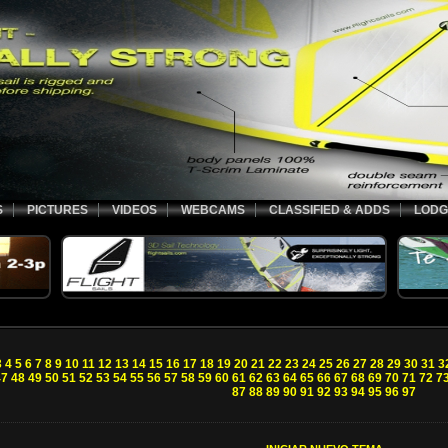
S
PICTURES
VIDEOS
WEBCAMS
CLASSIFIED & ADDS
LODG
3
4
5
6
7
8
9
10
11
12
13
14
15
16
17
18
19
20
21
22
23
24
25
26
27
28
29
30
31
3
47
48
49
50
51
52
53
54
55
56
57
58
59
60
61
62
63
64
65
66
67
68
69
70
71
72
7
87
88
89
90
91
92
93
94
95
96
97