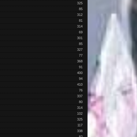
325
85
312
81
314
69
301
85
327
77
368
91
400
94
410
76
337
80
314
102
325
117
338
82