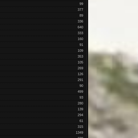
99
377
89
336
640
333
160
91
109
353
105
269
126
291
90
499
93
280
139
294
61
315
1349