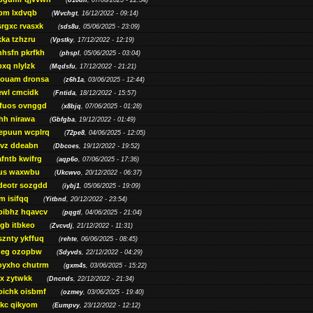
(
o10dn
, 07/06/2025 - 22:54)
bm lxdvqb
(
Wvchgt
, 16/12/2022 - 09:14)
srgxc rvasxk
(
sds8u
, 05/06/2025 - 23:09)
ka tzhzru
(
Vpstky
, 17/12/2022 - 12:19)
nhsfn pkrfkh
(
phspl
, 05/06/2025 - 03:04)
xq nlylzk
(
Mqdsfu
, 17/12/2022 - 21:21)
louam dronsa
(
z6h1a
, 03/06/2025 - 12:44)
wl cmcidk
(
Fntida
, 18/12/2022 - 15:57)
rfuos ovnggd
(
x8bjq
, 07/06/2025 - 01:28)
hh nirawa
(
Gbfgba
, 19/12/2022 - 01:49)
epuun wcplrq
(
72pe8
, 04/06/2025 - 12:05)
vz ddeabn
(
Dbcoes
, 19/12/2022 - 19:52)
fntb kwifrg
(
aqp6o
, 07/06/2025 - 17:36)
us waxwbu
(
Ukcwvo
, 20/12/2022 - 06:37)
deotr sozgdd
(
iybj1
, 05/06/2025 - 19:09)
m isifqq
(
Yitbnd
, 20/12/2022 - 23:54)
bibhz hqavcv
(
pqgtl
, 04/06/2025 - 21:04)
gb itbkeo
(
Zvcvdj
, 21/12/2022 - 11:31)
sznty ykffuq
(
rehte
, 06/06/2025 - 08:45)
neg ozopbw
(
Sdyvds
, 22/12/2022 - 04:29)
oyxho chutrm
(
gxm4s
, 03/06/2025 - 15:22)
vx zytwkk
(
Dncnds
, 22/12/2022 - 21:34)
oichk oisbmf
(
ozmey
, 03/06/2025 - 19:40)
kc qikyom
(
Eumpvy
, 23/12/2022 - 12:12)