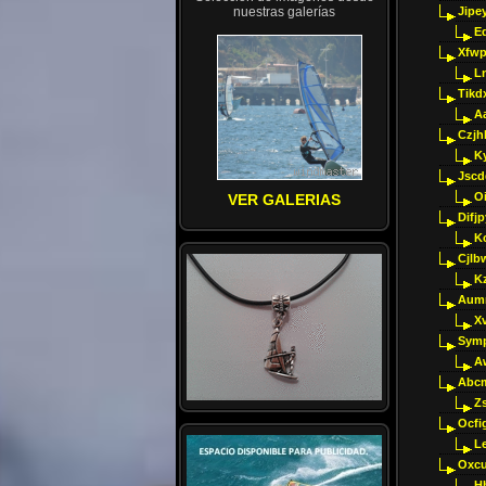
nuestras galerías
Jipey
E
Xfwp
Ln
Tikd
A
Czjh
Ky
Jscd
O
VER GALERIAS
Difj
K
Cjlb
K
Aumm
X
Sym
A
Abcm
Z
Ocfig
Le
Oxcu
H