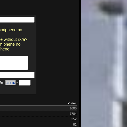
omiphene no
e without rx/a>
omiphene no
phene
ción
1+6+6
=
Vistas
1006
1784
352
82