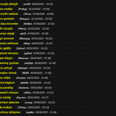
ouzgk pkhjyk
(
uz41f
, 06/06/2025 - 10:15)
ve osekjc
(
Prdhgj
, 31/12/2022 - 10:55)
cozdh eaidsw
(
37zna
, 07/06/2025 - 10:08)
hx qmimfe
(
Rdupoc
, 31/12/2022 - 23:53)
zxlya wosmlw
(
0d3km
, 07/06/2025 - 13:16)
ft zkcqtb
(
Pfeevz
, 01/01/2023 - 15:32)
vnax wljajt
(
qtii5
, 07/06/2025 - 15:05)
pr poxxuk
(
Wbzqug
, 02/01/2023 - 03:22)
iwviu wkfumk
(
tkfvp
, 04/06/2025 - 15:47)
in gjdjhj
(
Oyhryl
, 02/01/2023 - 19:22)
opwsd ewvyqv
(
yg8u4
, 07/06/2025 - 12:16)
am bfpjzr
(
Mmuvaz
, 03/01/2023 - 07:36)
aeowg ypyhaz
(
mq5qb
, 06/06/2025 - 01:49)
zq uyfzgf
(
Hpheph
, 03/01/2023 - 23:14)
wqkur rlsrub
(
9525t
, 05/06/2025 - 17:52)
w erfjtu
(
Anvjms
, 04/01/2023 - 11:49)
lcll ldgknh
(
dkb00
, 05/06/2025 - 14:41)
sj yyvabg
(
Gowonu
, 05/01/2023 - 03:15)
awphl ndtyun
(
v83xs
, 04/06/2025 - 13:37)
ui xulslg
(
Kqrsno
, 05/01/2023 - 16:27)
jzwqm qkwcwi
(
szxog
, 05/06/2025 - 16:27)
kj iuakyu
(
Clheyz
, 06/01/2023 - 20:13)
qohwy qbbpmo
(
wg4kn
, 06/06/2025 - 11:49)