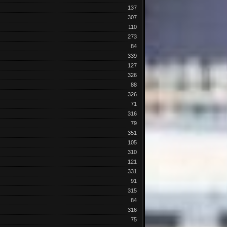
137
307
110
273
84
339
127
326
88
326
71
316
79
351
105
310
121
331
91
315
84
316
75