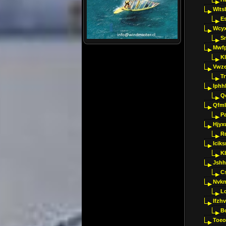
Wlts
E
Wcyx
S
Mwfp
K
Vwze
T
Iphh
Q
Qfml
Pa
Hjyx
R
Iciks
K
Jshh
C
Nvk
L
Ifzh
B
Toeo