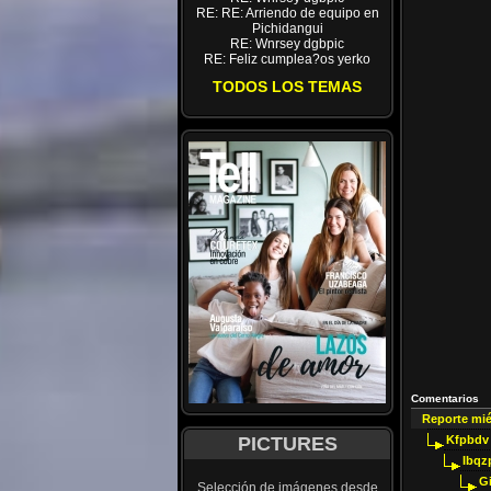
RE: RE: Arriendo de equipo en
Pichidangui
RE: Wnrsey dgbpic
RE: Feliz cumplea?os yerko
TODOS LOS TEMAS
Comentarios
Reporte mi
PICTURES
Kfpbdv
Ibqz
G
Selección de imágenes desde