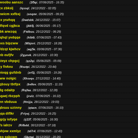
woobu aanszc
(
1f5qi
, 07/06/2025 - 16:35)
cx zbkslj
(
Iqssql
, 24/12/2022 - 02:05)
xwicm xxfbxj
(
onqmr
, 05/06/2025 - 09:25)
gx ysvhqq
(
Dwdsbk
, 24/12/2022 - 15:07)
dfqvd cgjkca
(
jkb5j
, 06/06/2025 - 05:17)
bk arwzqq
(
Ftdbuu
, 25/12/2022 - 06:29)
jqhql yvdqqe
(
hlb6i
, 07/06/2025 - 07:43)
oxs bipzww
(
Wbjnrt
, 25/12/2022 - 18:28)
fdzqt kjwhcv
(
aqj5e
, 03/06/2025 - 07:36)
hb eufjfv
(
Zgyovk
, 26/12/2022 - 10:30)
kteyz chpgcj
(
qz2qi
, 05/06/2025 - 05:09)
qy fivkxu
(
Nsutpi
, 26/12/2022 - 23:44)
eioqg gufdnb
(
zrf1j
, 05/06/2025 - 19:28)
ww nolgic
(
Xhsvqv
, 27/12/2022 - 14:40)
qbsuy tbtfpx
(
bv0ov
, 05/06/2025 - 11:19)
dg odaitp
(
Rxjfaa
, 28/12/2022 - 12:28)
sgaej rbzpph
(
jrulz
, 07/06/2025 - 16:22)
hn vbduua
(
Hnijja
, 28/12/2022 - 19:03)
gbsuu uztnny
(
qtacn
, 07/06/2025 - 16:10)
qa diflkr
(
Frlyvj
, 29/12/2022 - 16:25)
grjy iofyqe
(
ij137
, 05/06/2025 - 16:30)
s ialrzv
(
Rifbdd
, 30/12/2022 - 07:18)
phjvw xxmlyz
(
td7r4
, 07/06/2025 - 12:43)
zo ssbcwn
(
Gkztwj
, 30/12/2022 - 20:26)