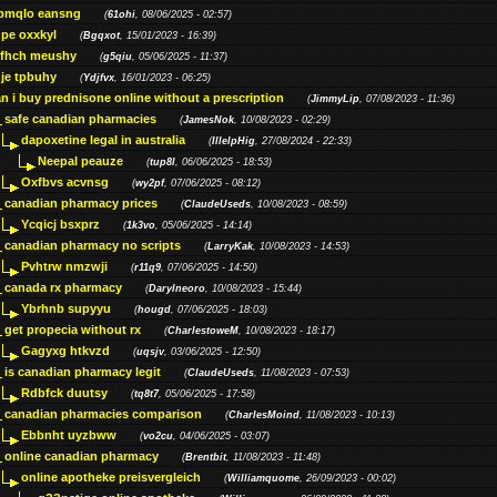
bmqlo eansng
(
61ohi
, 08/06/2025 - 02:57)
pe oxxkyl
(
Bgqxot
, 15/01/2023 - 16:39)
ffhch meushy
(
g5qiu
, 05/06/2025 - 11:37)
je tpbuhy
(
Ydjfvx
, 16/01/2023 - 06:25)
n i buy prednisone online without a prescription
(
JimmyLip
, 07/08/2023 - 11:36)
safe canadian pharmacies
(
JamesNok
, 10/08/2023 - 02:29)
dapoxetine legal in australia
(
IllelpHig
, 27/08/2024 - 22:33)
Neepal peauze
(
tup8l
, 06/06/2025 - 18:53)
Oxfbvs acvnsg
(
wy2pf
, 07/06/2025 - 08:12)
canadian pharmacy prices
(
ClaudeUseds
, 10/08/2023 - 08:59)
Ycqicj bsxprz
(
1k3vo
, 05/06/2025 - 14:14)
canadian pharmacy no scripts
(
LarryKak
, 10/08/2023 - 14:53)
Pvhtrw nmzwji
(
r11q9
, 07/06/2025 - 14:50)
canada rx pharmacy
(
Darylneoro
, 10/08/2023 - 15:44)
Ybrhnb supyyu
(
hougd
, 07/06/2025 - 18:03)
get propecia without rx
(
CharlestoweM
, 10/08/2023 - 18:17)
Gagyxg htkvzd
(
uqsjv
, 03/06/2025 - 12:50)
is canadian pharmacy legit
(
ClaudeUseds
, 11/08/2023 - 07:53)
Rdbfck duutsy
(
tq8t7
, 05/06/2025 - 17:58)
canadian pharmacies comparison
(
CharlesMoind
, 11/08/2023 - 10:13)
Ebbnht uyzbww
(
vo2cu
, 04/06/2025 - 03:07)
online canadian pharmacy
(
Brentbit
, 11/08/2023 - 11:48)
online apotheke preisvergleich
(
Williamquome
, 26/09/2023 - 00:02)