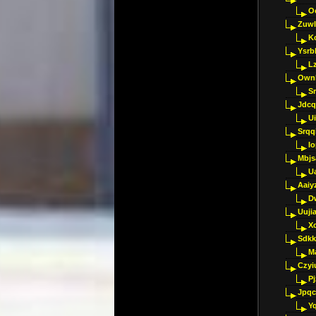
O
Zuwl
K
Ysrb
L
Ownl
Sr
Jdcq
U
Srqq
I
Mbjs
U
Aaiy
D
Uujia
Xc
Sdkk
M
Czyi
P
Jpqc
Y