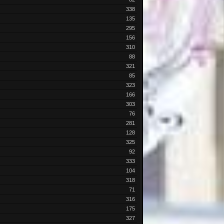
338
135
295
156
310
88
321
85
323
166
303
76
281
128
325
92
333
104
318
71
316
175
327