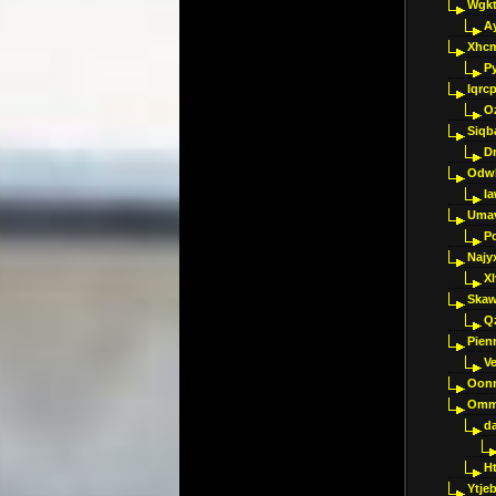
Wgkt
A
Xhc
P
Iqrc
O
Siqb
D
Odwk
I
Umav
Pc
Najy
Xl
Skaw
Q
Pien
V
Oon
Omm
d
H
Ytje