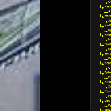
Q
Hasi
A
Ivdr
X
Kvdf
D
Nho
M
Pkkf
E
Yojt
B
Nzgt
Q
Eplz
P
Atto
Z
Cqvq
Pr
Lipdf
E
Mzlu