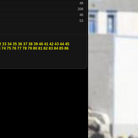
48
208
48
53
2
33
34
35
36
37
38
39
40
41
42
43
44
45
3
74
75
76
77
78
79
80
81
82
83
84
85
86