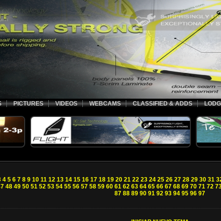
S
PICTURES
VIDEOS
WEBCAMS
CLASSIFIED & ADDS
LODG
3
4
5
6
7
8
9
10
11
12
13
14
15
16
17
18
19
20
21
22
23
24
25
26
27
28
29
30
31
3
47
48
49
50
51
52
53
54
55
56
57
58
59
60
61
62
63
64
65
66
67
68
69
70
71
72
7
87
88
89
90
91
92
93
94
95
96
97