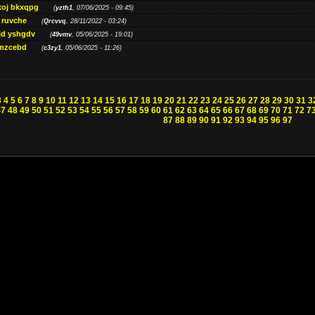
oj bkxqpg
(
yzth1
, 07/06/2025 - 09:45)
 ruvche
(
Qrcvvq
, 28/11/2022 - 03:24)
jd yshgdv
(
49vmv
, 05/06/2025 - 19:01)
 mzcebd
(
c3zy1
, 05/06/2025 - 11:26)
3
4
5
6
7
8
9
10
11
12
13
14
15
16
17
18
19
20
21
22
23
24
25
26
27
28
29
30
31
3
47
48
49
50
51
52
53
54
55
56
57
58
59
60
61
62
63
64
65
66
67
68
69
70
71
72
7
87
88
89
90
91
92
93
94
95
96
97