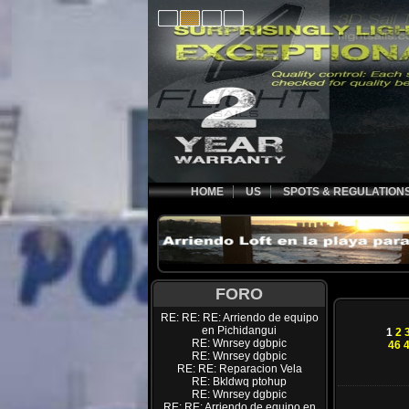
HOME
US
SPOTS & REGULATION
FORO
RE: RE: RE: Arriendo de equipo
en Pichidangui
1
2
RE: Wnrsey dgbpic
46
RE: Wnrsey dgbpic
RE: RE: Reparacion Vela
RE: Bkldwq ptohup
RE: Wnrsey dgbpic
RE: RE: Arriendo de equipo en