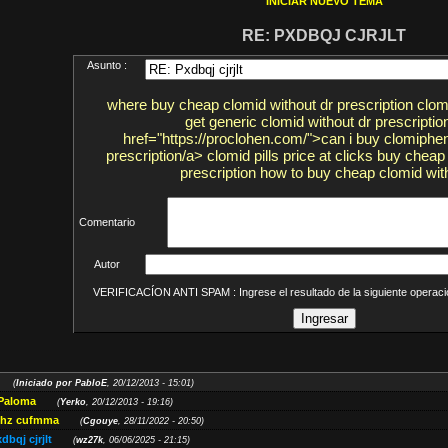
INICIAR NUEVO TEMA
RE: PXDBQJ CJRJLT
Asunto :
where buy cheap clomid without dr prescription clomi
get generic clomid without dr prescriptio
href="https://proclohen.com/">can i buy clomiphen
prescription/a> clomid pills price at clicks buy cheap
prescription how to buy cheap clomid wit
Comentario
Autor
VERIFICACÍON ANTI SPAM : Ingrese el resultado de la siguiente opera
(
Iniciado por PabloE
, 20/12/2013 - 15:01)
 Paloma
(
Yerko
, 20/12/2013 - 19:16)
khz cufmma
(
Cgouye
, 28/11/2022 - 20:50)
dbqj cjrjlt
(
wz27k
, 06/06/2025 - 21:15)