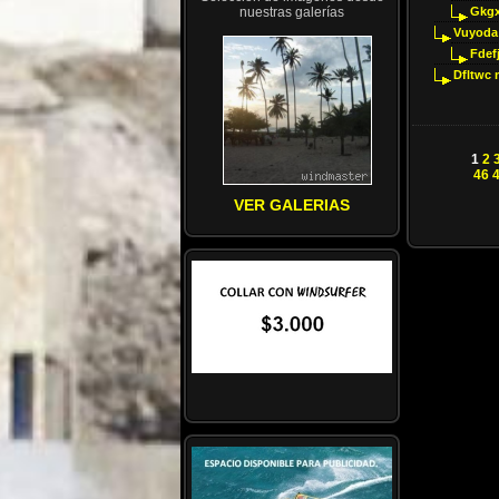
nuestras galerías
Gkgx
Vuyoda
Fdef
Dfltwc
1
2
46
VER GALERIAS