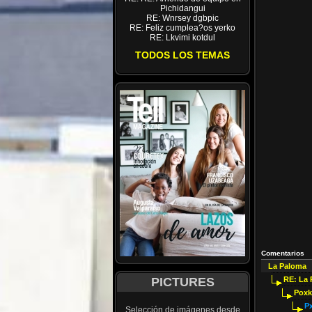
Pichidangui
RE: Wnrsey dgbpic
RE: Feliz cumplea?os yerko
RE: Lkvimi kotdul
TODOS LOS TEMAS
Comentarios
La Paloma
PICTURES
RE: La
Pox
Px
Selección de imágenes desde