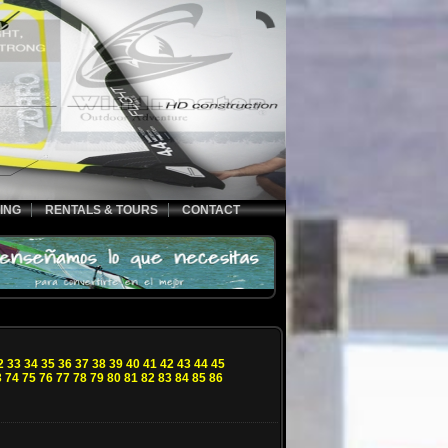
ING
RENTALS & TOURS
CONTACT
2
33
34
35
36
37
38
39
40
41
42
43
44
45
3
74
75
76
77
78
79
80
81
82
83
84
85
86