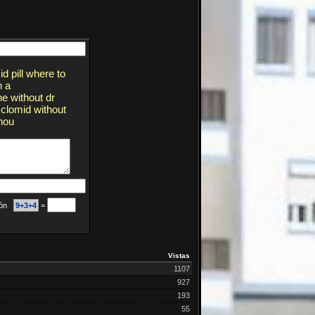
d pill where to
n a
e without dr
 clomid without
hou
ción
9+3+4
=
Vistas
1107
927
193
55