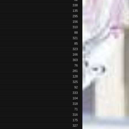
338
135
295
156
310
88
321
85
323
166
303
76
281
128
325
92
333
104
318
71
316
175
327