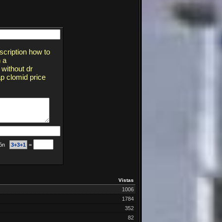
scription how to
 a
without dr
ap clomid price
ción
3+3+1
=
Vistas
1006
1784
352
82