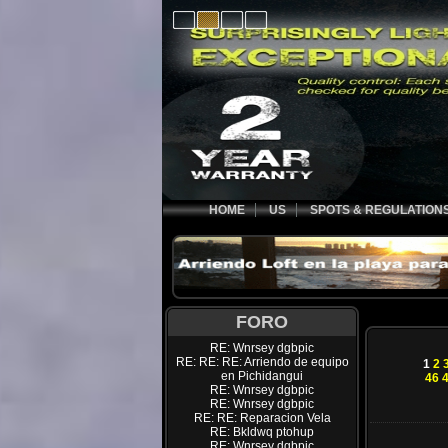
HOME
US
SPOTS & REGULATION
FORO
RE: Wnrsey dgbpic
RE: RE: RE: Arriendo de equipo
1
2
en Pichidangui
46
RE: Wnrsey dgbpic
RE: Wnrsey dgbpic
RE: RE: Reparacion Vela
RE: Bkldwq ptohup
RE: Wnrsey dgbpic