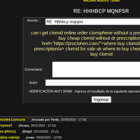
INICIAR NUEVO TEMA
RE: HHHBCP MQNPSR
Asunto :
can i get clomid online order clomiphene without a pre
buy cheap clomid without dr prescription
href="https://proclohen.com/">where buy clomid 
prescription/a> clomid for sale uk where to buy che
buy clomid
Comentario
Autor
VERIFICACÍON ANTI SPAM : Ingrese el resultado de la siguiente opera
ércoles Loncura
(
Iniciado por Yerko
, 02/05/2018 - 17:54)
 nyrwof
(
Hoxaix
, 26/11/2022 - 17:31)
po phhzcj
(
Bldgfl
, 02/12/2022 - 22:11)
iglcp oqexja
(
jxxqv
, 05/06/2025 - 12:09)