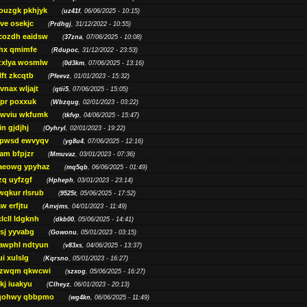
ouzgk pkhjyk
(
uz41f
, 06/06/2025 - 10:15)
ve osekjc
(
Prdhgj
, 31/12/2022 - 10:55)
cozdh eaidsw
(
37zna
, 07/06/2025 - 10:08)
hx qmimfe
(
Rdupoc
, 31/12/2022 - 23:53)
zxlya wosmlw
(
0d3km
, 07/06/2025 - 13:16)
ft zkcqtb
(
Pfeevz
, 01/01/2023 - 15:32)
vnax wljajt
(
qtii5
, 07/06/2025 - 15:05)
pr poxxuk
(
Wbzqug
, 02/01/2023 - 03:22)
iwviu wkfumk
(
tkfvp
, 04/06/2025 - 15:47)
in gjdjhj
(
Oyhryl
, 02/01/2023 - 19:22)
opwsd ewvyqv
(
yg8u4
, 07/06/2025 - 12:16)
am bfpjzr
(
Mmuvaz
, 03/01/2023 - 07:36)
aeowg ypyhaz
(
mq5qb
, 06/06/2025 - 01:49)
zq uyfzgf
(
Hpheph
, 03/01/2023 - 23:14)
wqkur rlsrub
(
9525t
, 05/06/2025 - 17:52)
w erfjtu
(
Anvjms
, 04/01/2023 - 11:49)
lcll ldgknh
(
dkb00
, 05/06/2025 - 14:41)
sj yyvabg
(
Gowonu
, 05/01/2023 - 03:15)
awphl ndtyun
(
v83xs
, 04/06/2025 - 13:37)
ui xulslg
(
Kqrsno
, 05/01/2023 - 16:27)
jzwqm qkwcwi
(
szxog
, 05/06/2025 - 16:27)
kj iuakyu
(
Clheyz
, 06/01/2023 - 20:13)
qohwy qbbpmo
(
wg4kn
, 06/06/2025 - 11:49)