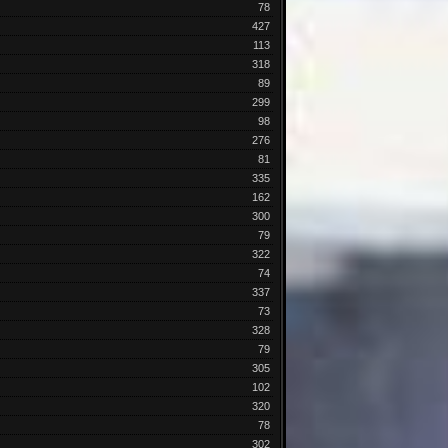
78
427
113
318
89
299
98
276
81
335
162
300
79
322
74
337
73
328
79
305
102
320
78
302