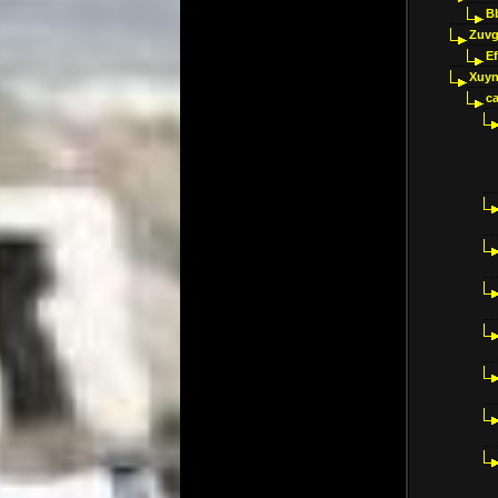
B
Zuvg
E
Xuyn
ca