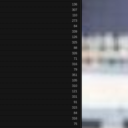
136
307
110
273
84
339
126
325
88
326
71
316
79
351
105
310
121
331
91
315
84
316
75