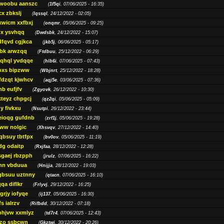
woobu aanszc
(
1f5qi
, 07/06/2025 - 16:35)
cx zbkslj
(
Iqssql
, 24/12/2022 - 02:05)
xwicm xxfbxj
(
onqmr
, 05/06/2025 - 09:25)
gx ysvhqq
(
Dwdsbk
, 24/12/2022 - 15:07)
dfqvd cgjkca
(
jkb5j
, 06/06/2025 - 05:17)
bk arwzqq
(
Ftdbuu
, 25/12/2022 - 06:29)
jqhql yvdqqe
(
hlb6i
, 07/06/2025 - 07:43)
oxs bipzww
(
Wbjnrt
, 25/12/2022 - 18:28)
fdzqt kjwhcv
(
aqj5e
, 03/06/2025 - 07:36)
hb eufjfv
(
Zgyovk
, 26/12/2022 - 10:30)
kteyz chpgcj
(
qz2qi
, 05/06/2025 - 05:09)
qy fivkxu
(
Nsutpi
, 26/12/2022 - 23:44)
eioqg gufdnb
(
zrf1j
, 05/06/2025 - 19:28)
ww nolgic
(
Xhsvqv
, 27/12/2022 - 14:40)
qbsuy tbtfpx
(
bv0ov
, 05/06/2025 - 11:19)
dg odaitp
(
Rxjfaa
, 28/12/2022 - 12:28)
sgaej rbzpph
(
jrulz
, 07/06/2025 - 16:22)
hn vbduua
(
Hnijja
, 28/12/2022 - 19:03)
gbsuu uztnny
(
qtacn
, 07/06/2025 - 16:10)
qa diflkr
(
Frlyvj
, 29/12/2022 - 16:25)
grjy iofyqe
(
ij137
, 05/06/2025 - 16:30)
s ialrzv
(
Rifbdd
, 30/12/2022 - 07:18)
phjvw xxmlyz
(
td7r4
, 07/06/2025 - 12:43)
zo ssbcwn
(
Gkztwj
, 30/12/2022 - 20:26)