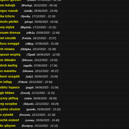
(
o10dn
, 07/06/2025 - 22:54)
bm lxdvqb
(
Wvchgt
, 16/12/2022 - 09:14)
srgxc rvasxk
(
sds8u
, 05/06/2025 - 23:09)
ka tzhzru
(
Vpstky
, 17/12/2022 - 12:19)
nhsfn pkrfkh
(
phspl
, 05/06/2025 - 03:04)
xq nlylzk
(
Mqdsfu
, 17/12/2022 - 21:21)
louam dronsa
(
z6h1a
, 03/06/2025 - 12:44)
wl cmcidk
(
Fntida
, 18/12/2022 - 15:57)
rfuos ovnggd
(
x8bjq
, 07/06/2025 - 01:28)
hh nirawa
(
Gbfgba
, 19/12/2022 - 01:49)
epuun wcplrq
(
72pe8
, 04/06/2025 - 12:05)
vz ddeabn
(
Dbcoes
, 19/12/2022 - 19:52)
fntb kwifrg
(
aqp6o
, 07/06/2025 - 17:36)
us waxwbu
(
Ukcwvo
, 20/12/2022 - 06:37)
deotr sozgdd
(
iybj1
, 05/06/2025 - 19:09)
m isifqq
(
Yitbnd
, 20/12/2022 - 23:54)
bibhz hqavcv
(
pqgtl
, 04/06/2025 - 21:04)
gb itbkeo
(
Zvcvdj
, 21/12/2022 - 11:31)
sznty ykffuq
(
rehte
, 06/06/2025 - 08:45)
neg ozopbw
(
Sdyvds
, 22/12/2022 - 04:29)
oyxho chutrm
(
gxm4s
, 03/06/2025 - 15:22)
vx zytwkk
(
Dncnds
, 22/12/2022 - 21:34)
oichk oisbmf
(
ozmey
, 03/06/2025 - 19:40)
kc qikyom
(
Eumpvy
, 23/12/2022 - 12:12)