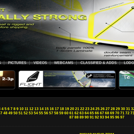
S
PICTURES
VIDEOS
WEBCAMS
CLASSIFIED & ADDS
LODG
3
4
5
6
7
8
9
10
11
12
13
14
15
16
17
18
19
20
21
22
23
24
25
26
27
28
29
30
31
3
47
48
49
50
51
52
53
54
55
56
57
58
59
60
61
62
63
64
65
66
67
68
69
70
71
72
7
87
88
89
90
91
92
93
94
95
96
97