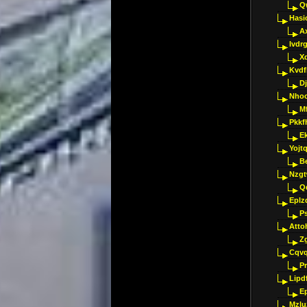
Q
Hasi
A
Ivdr
X
Kvdf
D
Nho
M
Pkkf
E
Yojt
B
Nzgt
Q
Eplz
P
Atto
Z
Cqvq
Pr
Lipdf
E
Mzlu