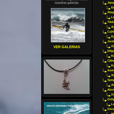
nuestras galerías
Jipey
E
Xfwp
Ln
Tikd
A
Czjh
Ky
Jscd
O
VER GALERIAS
Difj
K
Cjlb
K
Aumm
X
Sym
A
Abcm
Z
Ocfig
Le
Oxcu
H