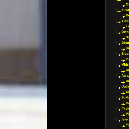
O
Zuwl
K
Ysrb
L
Ownl
Sr
Jdcq
U
Srqq
I
Mbjs
U
Aaiy
D
Uujia
Xc
Sdkk
M
Czyi
P
Jpqc
Y