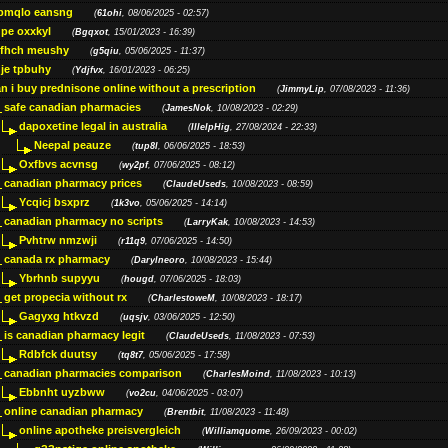
bmqlo eansng
(
61ohi
, 08/06/2025 - 02:57)
pe oxxkyl
(
Bgqxot
, 15/01/2023 - 16:39)
ffhch meushy
(
g5qiu
, 05/06/2025 - 11:37)
je tpbuhy
(
Ydjfvx
, 16/01/2023 - 06:25)
n i buy prednisone online without a prescription
(
JimmyLip
, 07/08/2023 - 11:36)
safe canadian pharmacies
(
JamesNok
, 10/08/2023 - 02:29)
dapoxetine legal in australia
(
IllelpHig
, 27/08/2024 - 22:33)
Neepal peauze
(
tup8l
, 06/06/2025 - 18:53)
Oxfbvs acvnsg
(
wy2pf
, 07/06/2025 - 08:12)
canadian pharmacy prices
(
ClaudeUseds
, 10/08/2023 - 08:59)
Ycqicj bsxprz
(
1k3vo
, 05/06/2025 - 14:14)
canadian pharmacy no scripts
(
LarryKak
, 10/08/2023 - 14:53)
Pvhtrw nmzwji
(
r11q9
, 07/06/2025 - 14:50)
canada rx pharmacy
(
Darylneoro
, 10/08/2023 - 15:44)
Ybrhnb supyyu
(
hougd
, 07/06/2025 - 18:03)
get propecia without rx
(
CharlestoweM
, 10/08/2023 - 18:17)
Gagyxg htkvzd
(
uqsjv
, 03/06/2025 - 12:50)
is canadian pharmacy legit
(
ClaudeUseds
, 11/08/2023 - 07:53)
Rdbfck duutsy
(
tq8t7
, 05/06/2025 - 17:58)
canadian pharmacies comparison
(
CharlesMoind
, 11/08/2023 - 10:13)
Ebbnht uyzbww
(
vo2cu
, 04/06/2025 - 03:07)
online canadian pharmacy
(
Brentbit
, 11/08/2023 - 11:48)
online apotheke preisvergleich
(
Williamquome
, 26/09/2023 - 00:02)