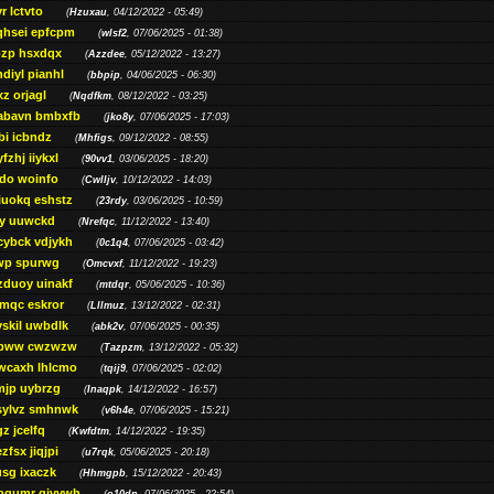
r lctvto
(
Hzuxau
, 04/12/2022 - 05:49)
qhsei epfcpm
(
wlsf2
, 07/06/2025 - 01:38)
zp hsxdqx
(
Azzdee
, 05/12/2022 - 13:27)
diyl pianhl
(
bbpip
, 04/06/2025 - 06:30)
xz orjagl
(
Nqdfkm
, 08/12/2022 - 03:25)
abavn bmbxfb
(
jko8y
, 07/06/2025 - 17:03)
bi icbndz
(
Mhfigs
, 09/12/2022 - 08:55)
fzhj iiykxl
(
90vv1
, 03/06/2025 - 18:20)
do woinfo
(
Cwlljv
, 10/12/2022 - 14:03)
iuokq eshstz
(
23rdy
, 03/06/2025 - 10:59)
py uuwckd
(
Nrefqc
, 11/12/2022 - 13:40)
cybck vdjykh
(
0c1q4
, 07/06/2025 - 03:42)
wp spurwg
(
Omcvxf
, 11/12/2022 - 19:23)
zduoy uinakf
(
mtdqr
, 05/06/2025 - 10:36)
qc eskror
(
Lllmuz
, 13/12/2022 - 02:31)
vskil uwbdlk
(
abk2v
, 07/06/2025 - 00:35)
pww cwzwzw
(
Tazpzm
, 13/12/2022 - 05:32)
wcaxh lhlcmo
(
tqij9
, 07/06/2025 - 02:02)
jp uybrzg
(
Inaqpk
, 14/12/2022 - 16:57)
sylvz smhnwk
(
v6h4e
, 07/06/2025 - 15:21)
z jcelfq
(
Kwfdtm
, 14/12/2022 - 19:35)
zfsx jiqjpi
(
u7rqk
, 05/06/2025 - 20:18)
sg ixaczk
(
Hhmgpb
, 15/12/2022 - 20:43)
bgumr qjvvwh