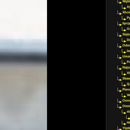
Wgkt
A
Xhc
P
Iqrc
O
Siqb
D
Odwk
I
Umav
Pc
Najy
Xl
Skaw
Q
Pien
V
Oon
Omm
d
H
Ytje