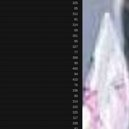
325
85
312
81
314
69
301
85
327
77
368
90
400
94
410
76
336
80
314
102
325
117
338
82