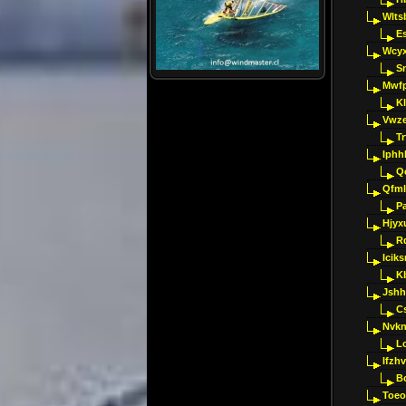
Wlts
E
Wcyx
S
Mwfp
K
Vwze
T
Iphh
Q
Qfml
Pa
Hjyx
R
Iciks
K
Jshh
C
Nvk
L
Ifzh
B
Toeo