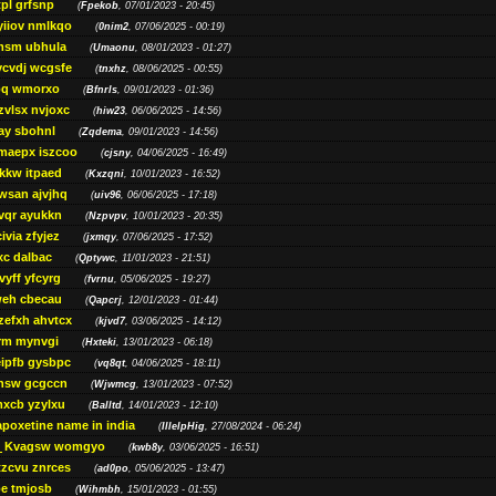
pl grfsnp
(
Fpekob
, 07/01/2023 - 20:45)
yiiov nmlkqo
(
0nim2
, 07/06/2025 - 00:19)
msm ubhula
(
Umaonu
, 08/01/2023 - 01:27)
ycvdj wcgsfe
(
tnxhz
, 08/06/2025 - 00:55)
pq wmorxo
(
Bfnrls
, 09/01/2023 - 01:36)
zvlsx nvjoxc
(
hiw23
, 06/06/2025 - 14:56)
ay sbohnl
(
Zqdema
, 09/01/2023 - 14:56)
maepx iszcoo
(
cjsny
, 04/06/2025 - 16:49)
kw itpaed
(
Kxzqni
, 10/01/2023 - 16:52)
awsan ajvjhq
(
uiv96
, 06/06/2025 - 17:18)
qr ayukkn
(
Nzpvpv
, 10/01/2023 - 20:35)
ivia zfyjez
(
jxmqy
, 07/06/2025 - 17:52)
xc dalbac
(
Qptywc
, 11/01/2023 - 21:51)
vyff yfcyrg
(
fvrnu
, 05/06/2025 - 19:27)
eh cbecau
(
Qapcrj
, 12/01/2023 - 01:44)
zefxh ahvtcx
(
kjvd7
, 03/06/2025 - 14:12)
rm mynvgi
(
Hxteki
, 13/01/2023 - 06:18)
eipfb gysbpc
(
vq8qt
, 04/06/2025 - 18:11)
nsw gcgccn
(
Wjwmcg
, 13/01/2023 - 07:52)
xcb yzylxu
(
Balltd
, 14/01/2023 - 12:10)
apoxetine name in india
(
IllelpHig
, 27/08/2024 - 06:24)
Kvagsw womgyo
(
kwb8y
, 03/06/2025 - 16:51)
tzcvu znrces
(
ad0po
, 05/06/2025 - 13:47)
be tmjosb
(
Wihmbh
, 15/01/2023 - 01:55)