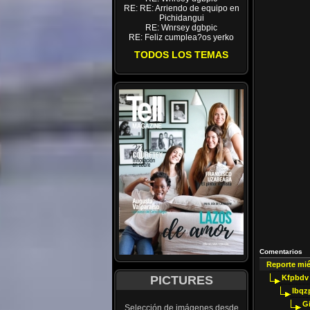
RE: RE: Arriendo de equipo en
Pichidangui
RE: Wnrsey dgbpic
RE: Feliz cumplea?os yerko
TODOS LOS TEMAS
Comentarios
Reporte mi
PICTURES
Kfpbdv
Ibqz
G
Selección de imágenes desde