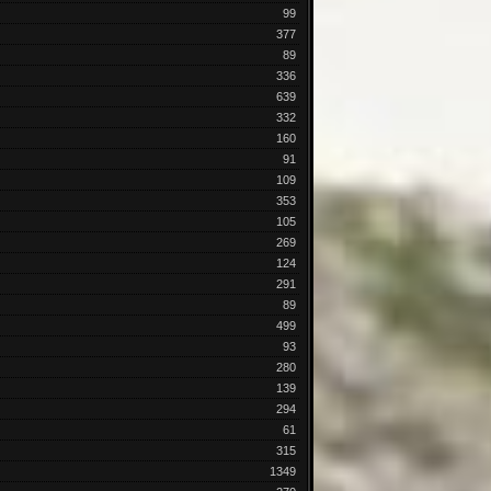
99
377
89
336
639
332
160
91
109
353
105
269
124
291
89
499
93
280
139
294
61
315
1349