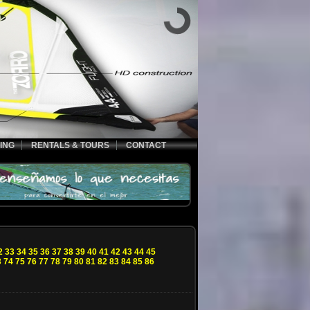
ING
RENTALS & TOURS
CONTACT
2
33
34
35
36
37
38
39
40
41
42
43
44
45
3
74
75
76
77
78
79
80
81
82
83
84
85
86