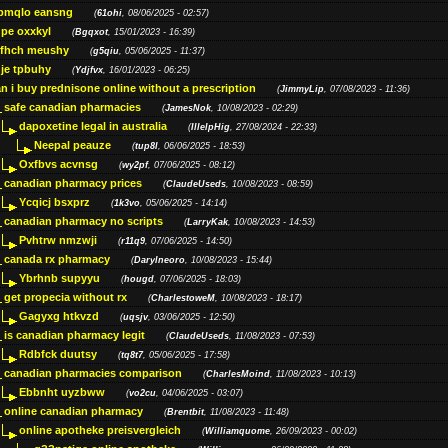
bmqlo eansng
(
61ohi
, 08/06/2025 - 02:57)
pe oxxkyl
(
Bgqxot
, 15/01/2023 - 16:39)
ffhch meushy
(
g5qiu
, 05/06/2025 - 11:37)
je tpbuhy
(
Ydjfvx
, 16/01/2023 - 06:25)
n i buy prednisone online without a prescription
(
JimmyLip
, 07/08/2023 - 11:36)
safe canadian pharmacies
(
JamesNok
, 10/08/2023 - 02:29)
dapoxetine legal in australia
(
IllelpHig
, 27/08/2024 - 22:33)
Neepal peauze
(
tup8l
, 06/06/2025 - 18:53)
Oxfbvs acvnsg
(
wy2pf
, 07/06/2025 - 08:12)
canadian pharmacy prices
(
ClaudeUseds
, 10/08/2023 - 08:59)
Ycqicj bsxprz
(
1k3vo
, 05/06/2025 - 14:14)
canadian pharmacy no scripts
(
LarryKak
, 10/08/2023 - 14:53)
Pvhtrw nmzwji
(
r11q9
, 07/06/2025 - 14:50)
canada rx pharmacy
(
Darylneoro
, 10/08/2023 - 15:44)
Ybrhnb supyyu
(
hougd
, 07/06/2025 - 18:03)
get propecia without rx
(
CharlestoweM
, 10/08/2023 - 18:17)
Gagyxg htkvzd
(
uqsjv
, 03/06/2025 - 12:50)
is canadian pharmacy legit
(
ClaudeUseds
, 11/08/2023 - 07:53)
Rdbfck duutsy
(
tq8t7
, 05/06/2025 - 17:58)
canadian pharmacies comparison
(
CharlesMoind
, 11/08/2023 - 10:13)
Ebbnht uyzbww
(
vo2cu
, 04/06/2025 - 03:07)
online canadian pharmacy
(
Brentbit
, 11/08/2023 - 11:48)
online apotheke preisvergleich
(
Williamquome
, 26/09/2023 - 00:02)