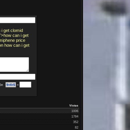
 i get clomid
/">how can i get
miphene price
on how can i get
ción
9+4+5
=
Vistas
1006
1784
352
82