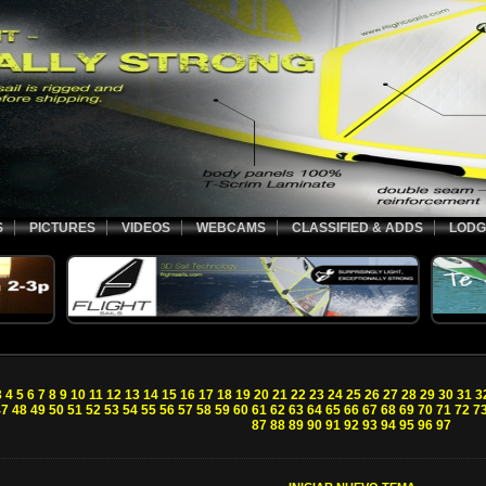
S
PICTURES
VIDEOS
WEBCAMS
CLASSIFIED & ADDS
LODG
3
4
5
6
7
8
9
10
11
12
13
14
15
16
17
18
19
20
21
22
23
24
25
26
27
28
29
30
31
3
47
48
49
50
51
52
53
54
55
56
57
58
59
60
61
62
63
64
65
66
67
68
69
70
71
72
7
87
88
89
90
91
92
93
94
95
96
97