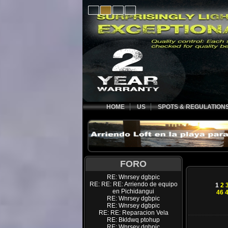
HOME
US
SPOTS & REGULATION
FORO
RE: Wnrsey dgbpic
RE: RE: RE: Arriendo de equipo
1
2
en Pichidangui
46
RE: Wnrsey dgbpic
RE: Wnrsey dgbpic
RE: RE: Reparacion Vela
RE: Bkldwq ptohup
RE: Wnrsey dgbpic