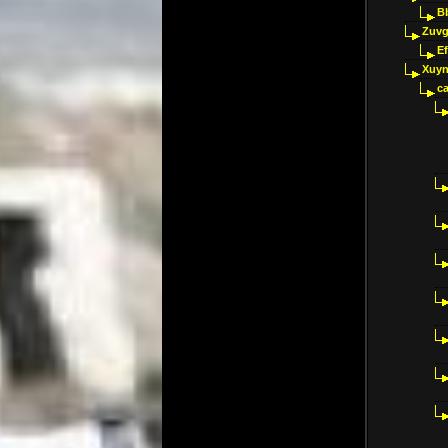
B
Zuvg
E
Xuyn
ca