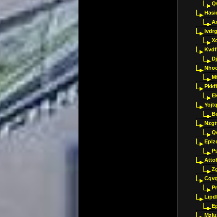
Q
Hasi
A
Ivdr
X
Kvdf
D
Nho
M
Pkkf
E
Yojt
B
Nzgt
Q
Eplz
P
Atto
Z
Cqvq
Pr
Lipdf
E
Mzlu