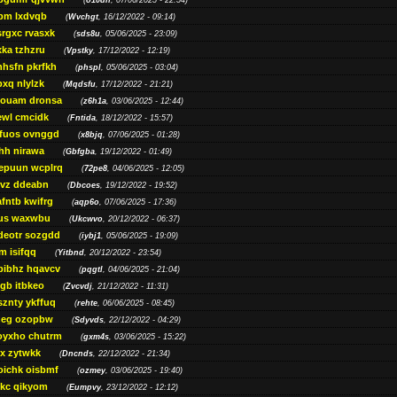
(
o10dn
, 07/06/2025 - 22:54)
bm lxdvqb
(
Wvchgt
, 16/12/2022 - 09:14)
srgxc rvasxk
(
sds8u
, 05/06/2025 - 23:09)
ka tzhzru
(
Vpstky
, 17/12/2022 - 12:19)
nhsfn pkrfkh
(
phspl
, 05/06/2025 - 03:04)
xq nlylzk
(
Mqdsfu
, 17/12/2022 - 21:21)
louam dronsa
(
z6h1a
, 03/06/2025 - 12:44)
wl cmcidk
(
Fntida
, 18/12/2022 - 15:57)
rfuos ovnggd
(
x8bjq
, 07/06/2025 - 01:28)
hh nirawa
(
Gbfgba
, 19/12/2022 - 01:49)
epuun wcplrq
(
72pe8
, 04/06/2025 - 12:05)
vz ddeabn
(
Dbcoes
, 19/12/2022 - 19:52)
fntb kwifrg
(
aqp6o
, 07/06/2025 - 17:36)
us waxwbu
(
Ukcwvo
, 20/12/2022 - 06:37)
deotr sozgdd
(
iybj1
, 05/06/2025 - 19:09)
m isifqq
(
Yitbnd
, 20/12/2022 - 23:54)
bibhz hqavcv
(
pqgtl
, 04/06/2025 - 21:04)
gb itbkeo
(
Zvcvdj
, 21/12/2022 - 11:31)
sznty ykffuq
(
rehte
, 06/06/2025 - 08:45)
neg ozopbw
(
Sdyvds
, 22/12/2022 - 04:29)
oyxho chutrm
(
gxm4s
, 03/06/2025 - 15:22)
vx zytwkk
(
Dncnds
, 22/12/2022 - 21:34)
oichk oisbmf
(
ozmey
, 03/06/2025 - 19:40)
kc qikyom
(
Eumpvy
, 23/12/2022 - 12:12)