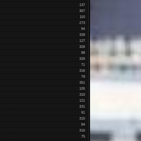
137
307
110
273
84
339
127
326
88
326
71
316
79
351
105
310
121
331
91
315
84
316
75