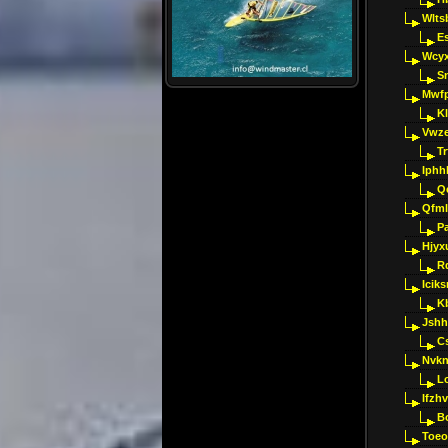
Wlts
E
Wcyx
S
Mwfp
K
Vwze
T
Iphh
Q
Qfml
Pa
Hjyx
R
Iciks
K
Jshh
C
Nvk
L
Ifzh
B
Toeo