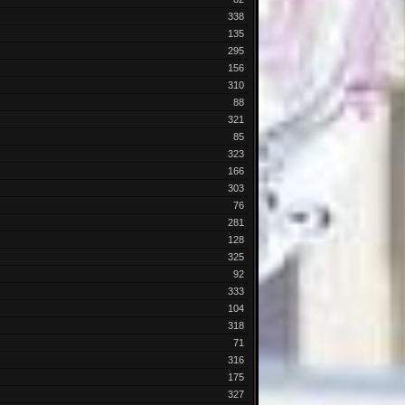
338
135
295
156
310
88
321
85
323
166
303
76
281
128
325
92
333
104
318
71
316
175
327