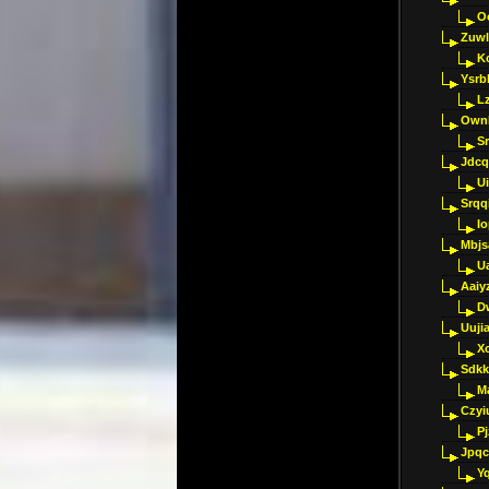
O
Zuwl
K
Ysrb
L
Ownl
Sr
Jdcq
U
Srqq
I
Mbjs
U
Aaiy
D
Uujia
Xc
Sdkk
M
Czyi
P
Jpqc
Y