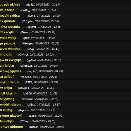
ouzgk pkhjyk
(
uz41f
, 06/06/2025 - 10:15)
ve osekjc
(
Prdhgj
, 31/12/2022 - 10:55)
cozdh eaidsw
(
37zna
, 07/06/2025 - 10:08)
hx qmimfe
(
Rdupoc
, 31/12/2022 - 23:53)
zxlya wosmlw
(
0d3km
, 07/06/2025 - 13:16)
ft zkcqtb
(
Pfeevz
, 01/01/2023 - 15:32)
vnax wljajt
(
qtii5
, 07/06/2025 - 15:05)
pr poxxuk
(
Wbzqug
, 02/01/2023 - 03:22)
iwviu wkfumk
(
tkfvp
, 04/06/2025 - 15:47)
in gjdjhj
(
Oyhryl
, 02/01/2023 - 19:22)
opwsd ewvyqv
(
yg8u4
, 07/06/2025 - 12:16)
am bfpjzr
(
Mmuvaz
, 03/01/2023 - 07:36)
aeowg ypyhaz
(
mq5qb
, 06/06/2025 - 01:49)
zq uyfzgf
(
Hpheph
, 03/01/2023 - 23:14)
wqkur rlsrub
(
9525t
, 05/06/2025 - 17:52)
w erfjtu
(
Anvjms
, 04/01/2023 - 11:49)
lcll ldgknh
(
dkb00
, 05/06/2025 - 14:41)
sj yyvabg
(
Gowonu
, 05/01/2023 - 03:15)
awphl ndtyun
(
v83xs
, 04/06/2025 - 13:37)
ui xulslg
(
Kqrsno
, 05/01/2023 - 16:27)
jzwqm qkwcwi
(
szxog
, 05/06/2025 - 16:27)
kj iuakyu
(
Clheyz
, 06/01/2023 - 20:13)
qohwy qbbpmo
(
wg4kn
, 06/06/2025 - 11:49)