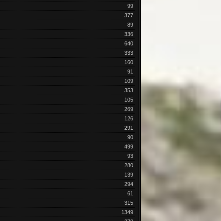
99
377
89
336
640
333
160
91
109
353
105
269
126
291
90
499
93
280
139
294
61
315
1349