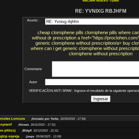
INICIAR NUEVO TEMA
RE: YVNIXG RBJHFM
Asunto :
cheap clomiphene pills clomiphene pills where can
without dr prescription a href="https://proclohen.com
generic clomiphene without prescription/a> buy clo
where can i get generic clomiphene without prescripti
clomiphene without prescription
Comentario
Autor
VERIFICACÍON ANTI SPAM : Ingrese el resultado de la siguiente opera
ércoles Loncura
(
Iniciado por Yerko
, 02/05/2018 - 17:54)
 nyrwof
(
Hoxaix
, 26/11/2022 - 17:31)
po phhzcj
(
Bldgfl
, 02/12/2022 - 22:11)
iglcp oqexja
(
jxxqv
, 05/06/2025 - 12:09)