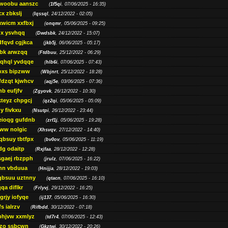
woobu aanszc
(
1f5qi
, 07/06/2025 - 16:35)
cx zbkslj
(
Iqssql
, 24/12/2022 - 02:05)
xwicm xxfbxj
(
onqmr
, 05/06/2025 - 09:25)
gx ysvhqq
(
Dwdsbk
, 24/12/2022 - 15:07)
dfqvd cgjkca
(
jkb5j
, 06/06/2025 - 05:17)
bk arwzqq
(
Ftdbuu
, 25/12/2022 - 06:29)
jqhql yvdqqe
(
hlb6i
, 07/06/2025 - 07:43)
oxs bipzww
(
Wbjnrt
, 25/12/2022 - 18:28)
fdzqt kjwhcv
(
aqj5e
, 03/06/2025 - 07:36)
hb eufjfv
(
Zgyovk
, 26/12/2022 - 10:30)
kteyz chpgcj
(
qz2qi
, 05/06/2025 - 05:09)
qy fivkxu
(
Nsutpi
, 26/12/2022 - 23:44)
eioqg gufdnb
(
zrf1j
, 05/06/2025 - 19:28)
ww nolgic
(
Xhsvqv
, 27/12/2022 - 14:40)
qbsuy tbtfpx
(
bv0ov
, 05/06/2025 - 11:19)
dg odaitp
(
Rxjfaa
, 28/12/2022 - 12:28)
sgaej rbzpph
(
jrulz
, 07/06/2025 - 16:22)
hn vbduua
(
Hnijja
, 28/12/2022 - 19:03)
gbsuu uztnny
(
qtacn
, 07/06/2025 - 16:10)
qa diflkr
(
Frlyvj
, 29/12/2022 - 16:25)
grjy iofyqe
(
ij137
, 05/06/2025 - 16:30)
s ialrzv
(
Rifbdd
, 30/12/2022 - 07:18)
phjvw xxmlyz
(
td7r4
, 07/06/2025 - 12:43)
zo ssbcwn
(
Gkztwj
, 30/12/2022 - 20:26)