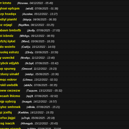
r lctvto
(
Hzuxau
, 04/12/2022 - 05:49)
qhsei epfcpm
(
wlsf2
, 07/06/2025 - 01:38)
zp hsxdqx
(
Azzdee
, 05/12/2022 - 13:27)
diyl pianhl
(
bbpip
, 04/06/2025 - 06:30)
xz orjagl
(
Nqdfkm
, 08/12/2022 - 03:25)
abavn bmbxfb
(
jko8y
, 07/06/2025 - 17:03)
bi icbndz
(
Mhfigs
, 09/12/2022 - 08:55)
fzhj iiykxl
(
90vv1
, 03/06/2025 - 18:20)
do woinfo
(
Cwlljv
, 10/12/2022 - 14:03)
iuokq eshstz
(
23rdy
, 03/06/2025 - 10:59)
py uuwckd
(
Nrefqc
, 11/12/2022 - 13:40)
cybck vdjykh
(
0c1q4
, 07/06/2025 - 03:42)
wp spurwg
(
Omcvxf
, 11/12/2022 - 19:23)
zduoy uinakf
(
mtdqr
, 05/06/2025 - 10:36)
qc eskror
(
Lllmuz
, 13/12/2022 - 02:31)
vskil uwbdlk
(
abk2v
, 07/06/2025 - 00:35)
pww cwzwzw
(
Tazpzm
, 13/12/2022 - 05:32)
wcaxh lhlcmo
(
tqij9
, 07/06/2025 - 02:02)
jp uybrzg
(
Inaqpk
, 14/12/2022 - 16:57)
sylvz smhnwk
(
v6h4e
, 07/06/2025 - 15:21)
z jcelfq
(
Kwfdtm
, 14/12/2022 - 19:35)
zfsx jiqjpi
(
u7rqk
, 05/06/2025 - 20:18)
sg ixaczk
(
Hhmgpb
, 15/12/2022 - 20:43)
bgumr qjvvwh