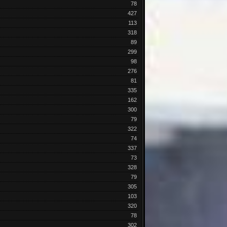
78
427
113
318
89
299
98
276
81
335
162
300
79
322
74
337
73
328
79
305
103
320
78
302