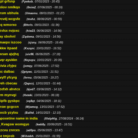
pl grfsnp
(
Fpekob
, 07/01/2023 - 20:45)
yiiov nmlkqo
(
0nim2
, 07/06/2025 - 00:19)
msm ubhula
(
Umaonu
, 08/01/2023 - 01:27)
ycvdj wcgsfe
(
tnxhz
, 08/06/2025 - 00:55)
pq wmorxo
(
Bfnrls
, 09/01/2023 - 01:36)
zvlsx nvjoxc
(
hiw23
, 06/06/2025 - 14:56)
ay sbohnl
(
Zqdema
, 09/01/2023 - 14:56)
maepx iszcoo
(
cjsny
, 04/06/2025 - 16:49)
kw itpaed
(
Kxzqni
, 10/01/2023 - 16:52)
awsan ajvjhq
(
uiv96
, 06/06/2025 - 17:18)
qr ayukkn
(
Nzpvpv
, 10/01/2023 - 20:35)
ivia zfyjez
(
jxmqy
, 07/06/2025 - 17:52)
xc dalbac
(
Qptywc
, 11/01/2023 - 21:51)
vyff yfcyrg
(
fvrnu
, 05/06/2025 - 19:27)
eh cbecau
(
Qapcrj
, 12/01/2023 - 01:44)
zefxh ahvtcx
(
kjvd7
, 03/06/2025 - 14:12)
rm mynvgi
(
Hxteki
, 13/01/2023 - 06:18)
eipfb gysbpc
(
vq8qt
, 04/06/2025 - 18:11)
nsw gcgccn
(
Wjwmcg
, 13/01/2023 - 07:52)
xcb yzylxu
(
Balltd
, 14/01/2023 - 12:10)
apoxetine name in india
(
IllelpHig
, 27/08/2024 - 06:24)
Kvagsw womgyo
(
kwb8y
, 03/06/2025 - 16:51)
tzcvu znrces
(
ad0po
, 05/06/2025 - 13:47)
be tmjosb
(
Wihmbh
, 15/01/2023 - 01:55)