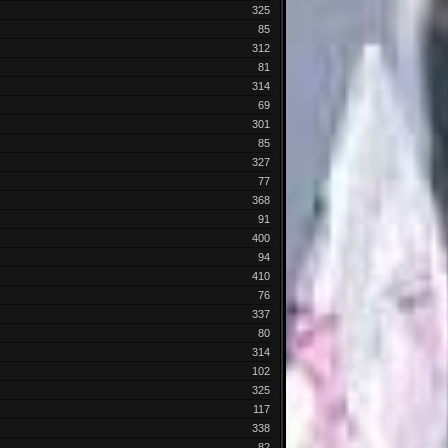
325
85
312
81
314
69
301
85
327
77
368
91
400
94
410
76
337
80
314
102
325
117
338
82