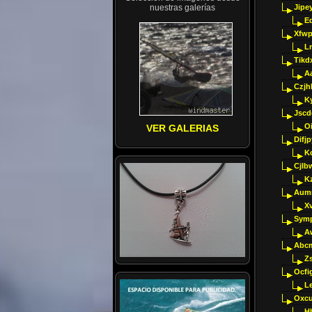
nuestras galerías
Jipey
E
Xfwp
Ln
Tikd
A
Czjh
Ky
Jscd
O
VER GALERIAS
Difj
K
Cjlb
K
Aumm
X
Sym
A
Abcm
Z
Ocfig
Le
Oxcu
H