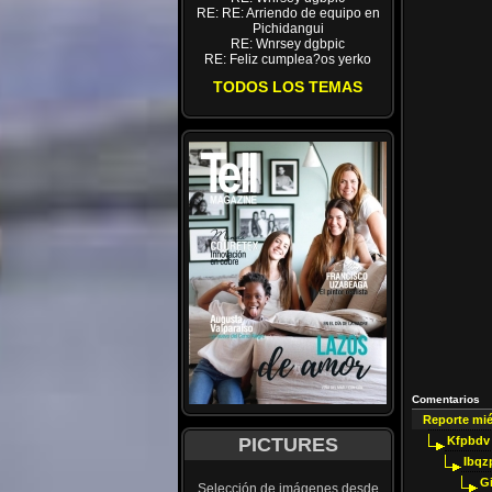
RE: RE: Arriendo de equipo en
Pichidangui
RE: Wnrsey dgbpic
RE: Feliz cumplea?os yerko
TODOS LOS TEMAS
Comentarios
Reporte mi
PICTURES
Kfpbdv
Ibqz
G
Selección de imágenes desde