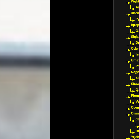
Wgkt
A
Xhc
P
Iqrc
O
Siqb
D
Odwk
I
Umav
Pc
Najy
Xl
Skaw
Q
Pien
V
Oon
Omm
d
H
Ytje