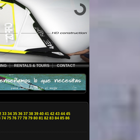
ING
RENTALS & TOURS
CONTACT
2
33
34
35
36
37
38
39
40
41
42
43
44
45
3
74
75
76
77
78
79
80
81
82
83
84
85
86