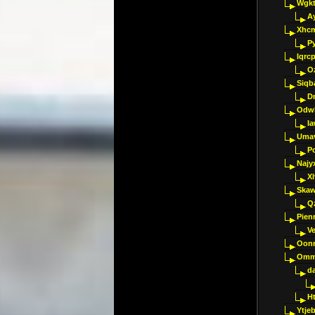
Wgkt
A
Xhc
P
Iqrc
O
Siqb
D
Odwk
I
Umav
Pc
Najy
Xl
Skaw
Q
Pien
V
Oon
Omm
d
H
Ytje