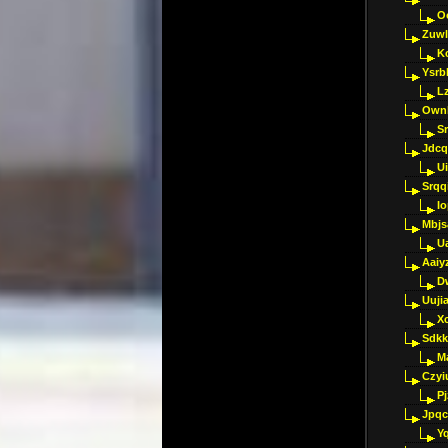
O
Zuwl
K
Ysrb
L
Ownl
Sr
Jdcq
U
Srqq
I
Mbjs
U
Aaiy
D
Uujia
Xc
Sdkk
M
Czyi
P
Jpqc
Y