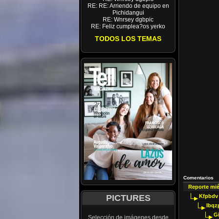
RE: RE: Arriendo de equipo en
Pichidangui
RE: Wnrsey dgbpic
RE: Feliz cumplea?os yerko
TODOS LOS TEMAS
Comentarios
Reporte mi
PICTURES
Kfpbdv
Ibqz
G
Selección de imágenes desde