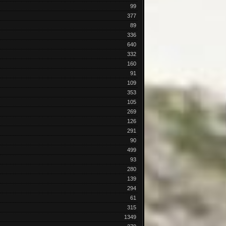
99
377
89
336
640
332
160
91
109
353
105
269
126
291
90
499
93
280
139
294
61
315
1349