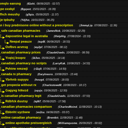
bmqlo eansng
(
61ohi
, 08/06/2025 - 02:57)
pe oxxkyl
(
Bgqxot
, 15/01/2023 - 16:39)
ffhch meushy
(
g5qiu
, 05/06/2025 - 11:37)
je tpbuhy
(
Ydjfvx
, 16/01/2023 - 06:25)
n i buy prednisone online without a prescription
(
JimmyLip
, 07/08/2023 - 11:36)
safe canadian pharmacies
(
JamesNok
, 10/08/2023 - 02:29)
dapoxetine legal in australia
(
IllelpHig
, 27/08/2024 - 22:33)
Neepal peauze
(
tup8l
, 06/06/2025 - 18:53)
Oxfbvs acvnsg
(
wy2pf
, 07/06/2025 - 08:12)
canadian pharmacy prices
(
ClaudeUseds
, 10/08/2023 - 08:59)
Ycqicj bsxprz
(
1k3vo
, 05/06/2025 - 14:14)
canadian pharmacy no scripts
(
LarryKak
, 10/08/2023 - 14:53)
Pvhtrw nmzwji
(
r11q9
, 07/06/2025 - 14:50)
canada rx pharmacy
(
Darylneoro
, 10/08/2023 - 15:44)
Ybrhnb supyyu
(
hougd
, 07/06/2025 - 18:03)
get propecia without rx
(
CharlestoweM
, 10/08/2023 - 18:17)
Gagyxg htkvzd
(
uqsjv
, 03/06/2025 - 12:50)
is canadian pharmacy legit
(
ClaudeUseds
, 11/08/2023 - 07:53)
Rdbfck duutsy
(
tq8t7
, 05/06/2025 - 17:58)
canadian pharmacies comparison
(
CharlesMoind
, 11/08/2023 - 10:13)
Ebbnht uyzbww
(
vo2cu
, 04/06/2025 - 03:07)
online canadian pharmacy
(
Brentbit
, 11/08/2023 - 11:48)
online apotheke preisvergleich
(
Williamquome
, 26/09/2023 - 00:02)