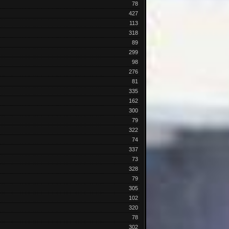
78
427
113
318
89
299
98
276
81
335
162
300
79
322
74
337
73
328
79
305
102
320
78
302