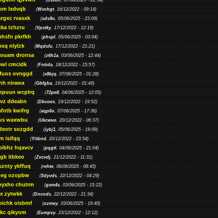
(
o10dn
, 07/06/2025 - 22:54)
bm lxdvqb
(
Wvchgt
, 16/12/2022 - 09:14)
srgxc rvasxk
(
sds8u
, 05/06/2025 - 23:09)
ka tzhzru
(
Vpstky
, 17/12/2022 - 12:19)
nhsfn pkrfkh
(
phspl
, 05/06/2025 - 03:04)
xq nlylzk
(
Mqdsfu
, 17/12/2022 - 21:21)
louam dronsa
(
z6h1a
, 03/06/2025 - 12:44)
wl cmcidk
(
Fntida
, 18/12/2022 - 15:57)
rfuos ovnggd
(
x8bjq
, 07/06/2025 - 01:28)
hh nirawa
(
Gbfgba
, 19/12/2022 - 01:49)
epuun wcplrq
(
72pe8
, 04/06/2025 - 12:05)
vz ddeabn
(
Dbcoes
, 19/12/2022 - 19:52)
fntb kwifrg
(
aqp6o
, 07/06/2025 - 17:36)
us waxwbu
(
Ukcwvo
, 20/12/2022 - 06:37)
deotr sozgdd
(
iybj1
, 05/06/2025 - 19:09)
m isifqq
(
Yitbnd
, 20/12/2022 - 23:54)
bibhz hqavcv
(
pqgtl
, 04/06/2025 - 21:04)
gb itbkeo
(
Zvcvdj
, 21/12/2022 - 11:31)
sznty ykffuq
(
rehte
, 06/06/2025 - 08:45)
neg ozopbw
(
Sdyvds
, 22/12/2022 - 04:29)
oyxho chutrm
(
gxm4s
, 03/06/2025 - 15:22)
vx zytwkk
(
Dncnds
, 22/12/2022 - 21:34)
oichk oisbmf
(
ozmey
, 03/06/2025 - 19:40)
kc qikyom
(
Eumpvy
, 23/12/2022 - 12:12)