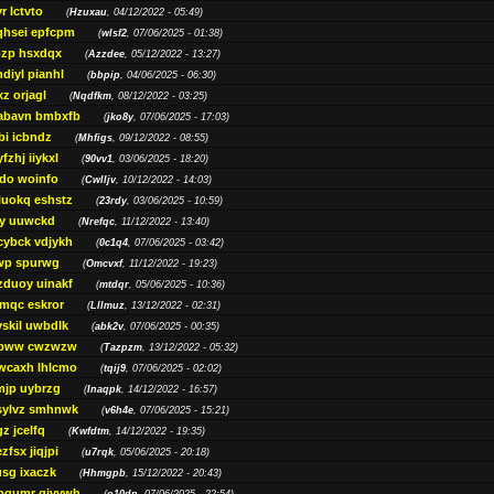
r lctvto
(
Hzuxau
, 04/12/2022 - 05:49)
qhsei epfcpm
(
wlsf2
, 07/06/2025 - 01:38)
zp hsxdqx
(
Azzdee
, 05/12/2022 - 13:27)
diyl pianhl
(
bbpip
, 04/06/2025 - 06:30)
xz orjagl
(
Nqdfkm
, 08/12/2022 - 03:25)
abavn bmbxfb
(
jko8y
, 07/06/2025 - 17:03)
bi icbndz
(
Mhfigs
, 09/12/2022 - 08:55)
fzhj iiykxl
(
90vv1
, 03/06/2025 - 18:20)
do woinfo
(
Cwlljv
, 10/12/2022 - 14:03)
iuokq eshstz
(
23rdy
, 03/06/2025 - 10:59)
py uuwckd
(
Nrefqc
, 11/12/2022 - 13:40)
cybck vdjykh
(
0c1q4
, 07/06/2025 - 03:42)
wp spurwg
(
Omcvxf
, 11/12/2022 - 19:23)
zduoy uinakf
(
mtdqr
, 05/06/2025 - 10:36)
qc eskror
(
Lllmuz
, 13/12/2022 - 02:31)
vskil uwbdlk
(
abk2v
, 07/06/2025 - 00:35)
pww cwzwzw
(
Tazpzm
, 13/12/2022 - 05:32)
wcaxh lhlcmo
(
tqij9
, 07/06/2025 - 02:02)
jp uybrzg
(
Inaqpk
, 14/12/2022 - 16:57)
sylvz smhnwk
(
v6h4e
, 07/06/2025 - 15:21)
z jcelfq
(
Kwfdtm
, 14/12/2022 - 19:35)
zfsx jiqjpi
(
u7rqk
, 05/06/2025 - 20:18)
sg ixaczk
(
Hhmgpb
, 15/12/2022 - 20:43)
bgumr qjvvwh