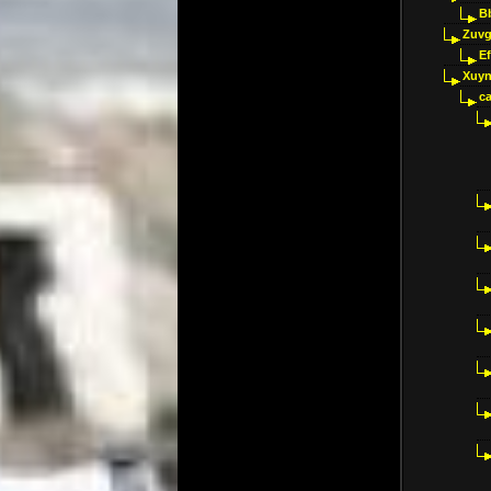
B
Zuvg
E
Xuyn
ca