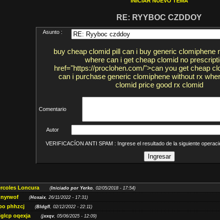
INICIAR NUEVO TEMA
RE: RYYBOC CZDDOY
Asunto :
buy cheap clomid pill can i buy generic clomiphene n
where can i get cheap clomid no prescript
href="https://proclohen.com/">can you get cheap cl
can i purchase generic clomiphene without rx whe
clomid price good rx clomid
Comentario
Autor
VERIFICACÍON ANTI SPAM : Ingrese el resultado de la siguiente opera
ércoles Loncura
(
Iniciado por Yerko
, 02/05/2018 - 17:54)
 nyrwof
(
Hoxaix
, 26/11/2022 - 17:31)
po phhzcj
(
Bldgfl
, 02/12/2022 - 22:11)
iglcp oqexja
(
jxxqv
, 05/06/2025 - 12:09)