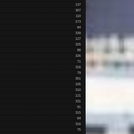
137
307
110
273
84
339
127
325
88
326
71
316
79
351
105
310
121
331
91
315
84
316
75