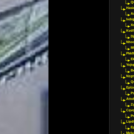
Q
Hasi
A
Ivdr
X
Kvdf
D
Nho
M
Pkkf
E
Yojt
B
Nzgt
Q
Eplz
P
Atto
Z
Cqvq
Pr
Lipdf
E
Mzlu