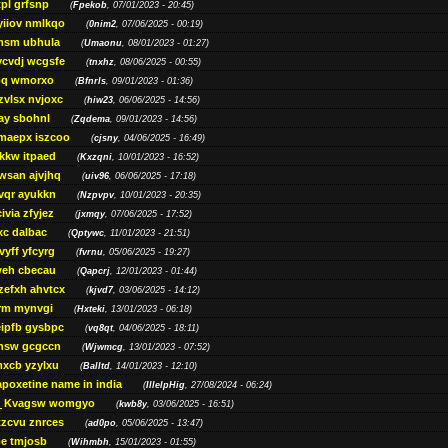
pl grfsnp
(
Fpekob
, 07/01/2023 - 20:45)
yiiov nmlkqo
(
0nim2
, 07/06/2025 - 00:19)
msm ubhula
(
Umaonu
, 08/01/2023 - 01:27)
ycvdj wcgsfe
(
tnxhz
, 08/06/2025 - 00:55)
pq wmorxo
(
Bfnrls
, 09/01/2023 - 01:36)
zvlsx nvjoxc
(
hiw23
, 06/06/2025 - 14:56)
ay sbohnl
(
Zqdema
, 09/01/2023 - 14:56)
maepx iszcoo
(
cjsny
, 04/06/2025 - 16:49)
kw itpaed
(
Kxzqni
, 10/01/2023 - 16:52)
awsan ajvjhq
(
uiv96
, 06/06/2025 - 17:18)
qr ayukkn
(
Nzpvpv
, 10/01/2023 - 20:35)
ivia zfyjez
(
jxmqy
, 07/06/2025 - 17:52)
xc dalbac
(
Qptywc
, 11/01/2023 - 21:51)
vyff yfcyrg
(
fvrnu
, 05/06/2025 - 19:27)
eh cbecau
(
Qapcrj
, 12/01/2023 - 01:44)
zefxh ahvtcx
(
kjvd7
, 03/06/2025 - 14:12)
rm mynvgi
(
Hxteki
, 13/01/2023 - 06:18)
eipfb gysbpc
(
vq8qt
, 04/06/2025 - 18:11)
nsw gcgccn
(
Wjwmcg
, 13/01/2023 - 07:52)
xcb yzylxu
(
Balltd
, 14/01/2023 - 12:10)
apoxetine name in india
(
IllelpHig
, 27/08/2024 - 06:24)
Kvagsw womgyo
(
kwb8y
, 03/06/2025 - 16:51)
tzcvu znrces
(
ad0po
, 05/06/2025 - 13:47)
be tmjosb
(
Wihmbh
, 15/01/2023 - 01:55)