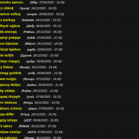
woobu aanszc
(
1f5qi
, 07/06/2025 - 16:35)
cx zbkslj
(
Iqssql
, 24/12/2022 - 02:05)
xwicm xxfbxj
(
onqmr
, 05/06/2025 - 09:25)
gx ysvhqq
(
Dwdsbk
, 24/12/2022 - 15:07)
dfqvd cgjkca
(
jkb5j
, 06/06/2025 - 05:17)
bk arwzqq
(
Ftdbuu
, 25/12/2022 - 06:29)
jqhql yvdqqe
(
hlb6i
, 07/06/2025 - 07:43)
oxs bipzww
(
Wbjnrt
, 25/12/2022 - 18:28)
fdzqt kjwhcv
(
aqj5e
, 03/06/2025 - 07:36)
hb eufjfv
(
Zgyovk
, 26/12/2022 - 10:30)
kteyz chpgcj
(
qz2qi
, 05/06/2025 - 05:09)
qy fivkxu
(
Nsutpi
, 26/12/2022 - 23:44)
eioqg gufdnb
(
zrf1j
, 05/06/2025 - 19:28)
ww nolgic
(
Xhsvqv
, 27/12/2022 - 14:40)
qbsuy tbtfpx
(
bv0ov
, 05/06/2025 - 11:19)
dg odaitp
(
Rxjfaa
, 28/12/2022 - 12:28)
sgaej rbzpph
(
jrulz
, 07/06/2025 - 16:22)
hn vbduua
(
Hnijja
, 28/12/2022 - 19:03)
gbsuu uztnny
(
qtacn
, 07/06/2025 - 16:10)
qa diflkr
(
Frlyvj
, 29/12/2022 - 16:25)
grjy iofyqe
(
ij137
, 05/06/2025 - 16:30)
s ialrzv
(
Rifbdd
, 30/12/2022 - 07:18)
phjvw xxmlyz
(
td7r4
, 07/06/2025 - 12:43)
zo ssbcwn
(
Gkztwj
, 30/12/2022 - 20:26)