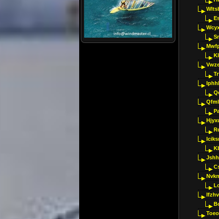
Wlts
E
Wcyx
S
Mwfp
K
Vwze
T
Iphh
Q
Qfml
Pa
Hjyx
R
Iciks
K
Jshh
C
Nvk
L
Ifzh
B
Toeo