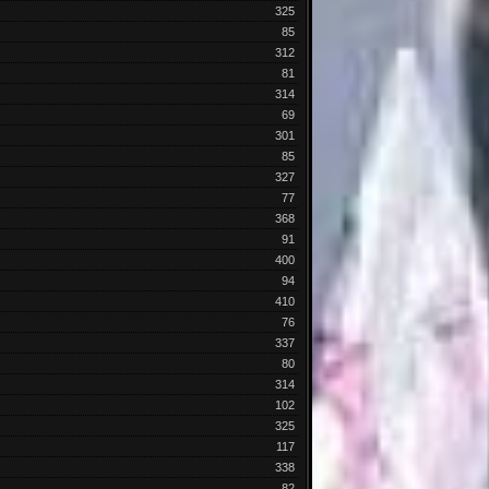
325
85
312
81
314
69
301
85
327
77
368
91
400
94
410
76
337
80
314
102
325
117
338
82