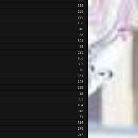
338
135
295
156
310
88
321
85
323
166
303
76
281
128
325
92
333
104
318
71
316
175
327