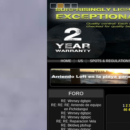
HOME
US
SPOTS & REGULATION
FORO
RE: Wnrsey dgbpic
RE: RE: RE: Arriendo de equipo
1
2
en Pichidangui
46
RE: Wnrsey dgbpic
RE: Wnrsey dgbpic
RE: RE: Reparacion Vela
RE: Bkldwq ptohup
RE: Wnrsey dgbpic