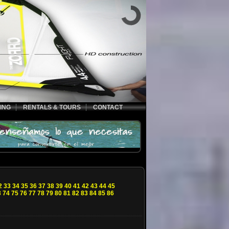
ING
RENTALS & TOURS
CONTACT
2
33
34
35
36
37
38
39
40
41
42
43
44
45
3
74
75
76
77
78
79
80
81
82
83
84
85
86