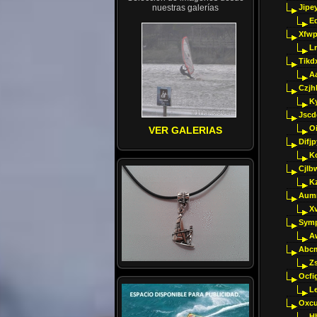
nuestras galerías
Jipey
E
Xfwp
Ln
Tikd
A
Czjh
Ky
Jscd
O
VER GALERIAS
Difj
K
Cjlb
K
Aumm
X
Sym
A
Abcm
Z
Ocfig
Le
Oxcu
H