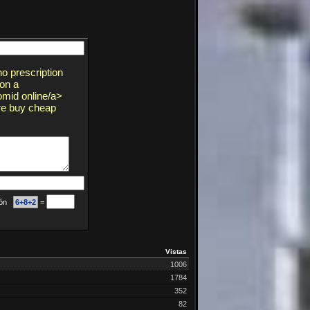
o prescription
ion a
omid online/a>
re buy cheap
ción
6+8+2
=
Vistas
1006
1784
352
82