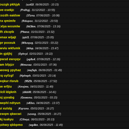
ouzgk pkhjyk
(
uz41f
, 06/06/2025 - 10:15)
ve osekjc
(
Prdhgj
, 31/12/2022 - 10:55)
cozdh eaidsw
(
37zna
, 07/06/2025 - 10:08)
hx qmimfe
(
Rdupoc
, 31/12/2022 - 23:53)
zxlya wosmlw
(
0d3km
, 07/06/2025 - 13:16)
ft zkcqtb
(
Pfeevz
, 01/01/2023 - 15:32)
vnax wljajt
(
qtii5
, 07/06/2025 - 15:05)
pr poxxuk
(
Wbzqug
, 02/01/2023 - 03:22)
iwviu wkfumk
(
tkfvp
, 04/06/2025 - 15:47)
in gjdjhj
(
Oyhryl
, 02/01/2023 - 19:22)
opwsd ewvyqv
(
yg8u4
, 07/06/2025 - 12:16)
am bfpjzr
(
Mmuvaz
, 03/01/2023 - 07:36)
aeowg ypyhaz
(
mq5qb
, 06/06/2025 - 01:49)
zq uyfzgf
(
Hpheph
, 03/01/2023 - 23:14)
wqkur rlsrub
(
9525t
, 05/06/2025 - 17:52)
w erfjtu
(
Anvjms
, 04/01/2023 - 11:49)
lcll ldgknh
(
dkb00
, 05/06/2025 - 14:41)
sj yyvabg
(
Gowonu
, 05/01/2023 - 03:15)
awphl ndtyun
(
v83xs
, 04/06/2025 - 13:37)
ui xulslg
(
Kqrsno
, 05/01/2023 - 16:27)
jzwqm qkwcwi
(
szxog
, 05/06/2025 - 16:27)
kj iuakyu
(
Clheyz
, 06/01/2023 - 20:13)
qohwy qbbpmo
(
wg4kn
, 06/06/2025 - 11:49)