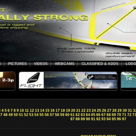
S
PICTURES
VIDEOS
WEBCAMS
CLASSIFIED & ADDS
LODG
3
4
5
6
7
8
9
10
11
12
13
14
15
16
17
18
19
20
21
22
23
24
25
26
27
28
29
30
31
3
47
48
49
50
51
52
53
54
55
56
57
58
59
60
61
62
63
64
65
66
67
68
69
70
71
72
7
87
88
89
90
91
92
93
94
95
96
97