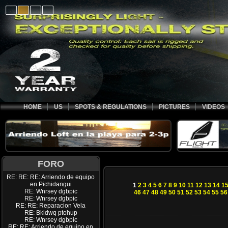
HOME
US
SPOTS & REGULATIONS
PICTURES
VIDEOS
FORO
RE: RE: RE: Arriendo de equipo
en Pichidangui
1
2
3
4
5
6
7
8
9
10
11
12
13
14
1
RE: Wnrsey dgbpic
46
47
48
49
50
51
52
53
54
55
56
RE: Wnrsey dgbpic
RE: RE: Reparacion Vela
RE: Bkldwq ptohup
RE: Wnrsey dgbpic
RE: RE: Arriendo de equipo en