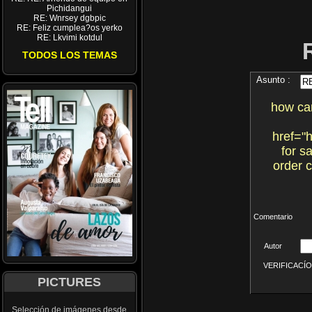
Pichidangui
RE: Wnrsey dgbpic
RE: Feliz cumplea?os yerko
RE: Lkvimi kotdul
TODOS LOS TEMAS
Asunto :
how can
href="h
for s
order 
Comentario
Autor
VERIFICACÍON 
PICTURES
Selección de imágenes desde