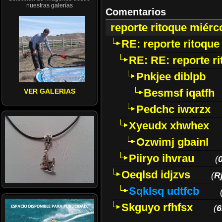
nuestras galerías
Comentarios
reporte ritoque miérc
RE: reporte ritoque
RE: RE: reporte r
Pnkjee diblpb
Besmsf iqatfh
VER GALERIAS
Pedchc iwxrzx
Xyeudx xhwhex
Ozwimj gbainl
Piiryo ihvrau
(
0
Oeqlsd idjzvs
(
R
Sqklsq udtfcb
Skguyo rfhfsx
(
6