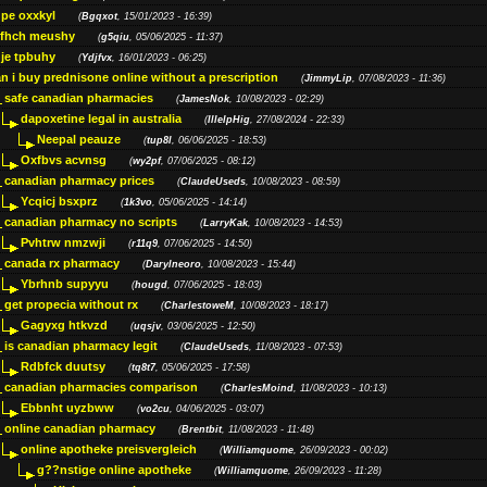
pe oxxkyl
(
Bgqxot
, 15/01/2023 - 16:39)
ffhch meushy
(
g5qiu
, 05/06/2025 - 11:37)
je tpbuhy
(
Ydjfvx
, 16/01/2023 - 06:25)
n i buy prednisone online without a prescription
(
JimmyLip
, 07/08/2023 - 11:36)
safe canadian pharmacies
(
JamesNok
, 10/08/2023 - 02:29)
dapoxetine legal in australia
(
IllelpHig
, 27/08/2024 - 22:33)
Neepal peauze
(
tup8l
, 06/06/2025 - 18:53)
Oxfbvs acvnsg
(
wy2pf
, 07/06/2025 - 08:12)
canadian pharmacy prices
(
ClaudeUseds
, 10/08/2023 - 08:59)
Ycqicj bsxprz
(
1k3vo
, 05/06/2025 - 14:14)
canadian pharmacy no scripts
(
LarryKak
, 10/08/2023 - 14:53)
Pvhtrw nmzwji
(
r11q9
, 07/06/2025 - 14:50)
canada rx pharmacy
(
Darylneoro
, 10/08/2023 - 15:44)
Ybrhnb supyyu
(
hougd
, 07/06/2025 - 18:03)
get propecia without rx
(
CharlestoweM
, 10/08/2023 - 18:17)
Gagyxg htkvzd
(
uqsjv
, 03/06/2025 - 12:50)
is canadian pharmacy legit
(
ClaudeUseds
, 11/08/2023 - 07:53)
Rdbfck duutsy
(
tq8t7
, 05/06/2025 - 17:58)
canadian pharmacies comparison
(
CharlesMoind
, 11/08/2023 - 10:13)
Ebbnht uyzbww
(
vo2cu
, 04/06/2025 - 03:07)
online canadian pharmacy
(
Brentbit
, 11/08/2023 - 11:48)
online apotheke preisvergleich
(
Williamquome
, 26/09/2023 - 00:02)
g??nstige online apotheke
(
Williamquome
, 26/09/2023 - 11:28)