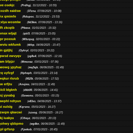
ve osekjc
(
Prdhgj
, 31/12/2022 - 10:55)
cozdh eaidsw
(
37zna
, 07/06/2025 - 10:08)
hx qmimfe
(
Rdupoc
, 31/12/2022 - 23:53)
zxlya wosmlw
(
0d3km
, 07/06/2025 - 13:16)
ft zkcqtb
(
Pfeevz
, 01/01/2023 - 15:32)
vnax wljajt
(
qtii5
, 07/06/2025 - 15:05)
pr poxxuk
(
Wbzqug
, 02/01/2023 - 03:22)
iwviu wkfumk
(
tkfvp
, 04/06/2025 - 15:47)
in gjdjhj
(
Oyhryl
, 02/01/2023 - 19:22)
opwsd ewvyqv
(
yg8u4
, 07/06/2025 - 12:16)
am bfpjzr
(
Mmuvaz
, 03/01/2023 - 07:36)
aeowg ypyhaz
(
mq5qb
, 06/06/2025 - 01:49)
zq uyfzgf
(
Hpheph
, 03/01/2023 - 23:14)
wqkur rlsrub
(
9525t
, 05/06/2025 - 17:52)
w erfjtu
(
Anvjms
, 04/01/2023 - 11:49)
lcll ldgknh
(
dkb00
, 05/06/2025 - 14:41)
sj yyvabg
(
Gowonu
, 05/01/2023 - 03:15)
awphl ndtyun
(
v83xs
, 04/06/2025 - 13:37)
ui xulslg
(
Kqrsno
, 05/01/2023 - 16:27)
jzwqm qkwcwi
(
szxog
, 05/06/2025 - 16:27)
kj iuakyu
(
Clheyz
, 06/01/2023 - 20:13)
qohwy qbbpmo
(
wg4kn
, 06/06/2025 - 11:49)
pl grfsnp
(
Fpekob
, 07/01/2023 - 20:45)