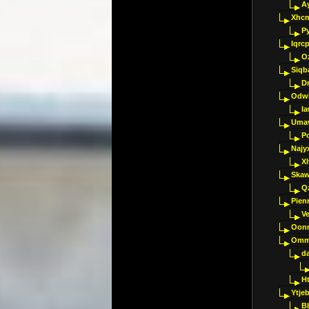
A
Xhc
P
Iqrc
O
Siqb
D
Odwk
I
Umav
Pc
Najy
Xl
Skaw
Q
Pien
V
Oon
Omm
d
H
Ytje
B