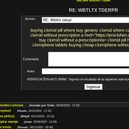
INICIAR NUEVO TEMA
RE: WBTLTX TDERPR
Asunto :
buying clomid pill where buy generic clomid where ca
clomid without prescription a href="https://proclohe
buy clomid without a prescription/a> clomid pill
clomiphene tablets buying cheap clomiphene without
Comentario
Autor
VERIFICACÍON ANTI SPAM : Ingrese el resultado de la siguiente opera
ércoles Loncura
(
Iniciado por Yerko
, 02/05/2018 - 17:54)
 nyrwof
(
Hoxaix
, 26/11/2022 - 17:31)
po phhzcj
(
Bldgfl
, 02/12/2022 - 22:11)
iglcp oqexja
(
jxxqv
, 05/06/2025 - 12:09)
r lctvto
(
Hzuxau
, 04/12/2022 - 05:49)