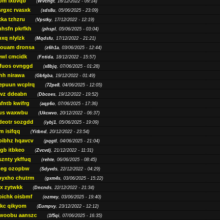
bm lxdvqb
(
Wvchgt
, 16/12/2022 - 09:14)
srgxc rvasxk
(
sds8u
, 05/06/2025 - 23:09)
ka tzhzru
(
Vpstky
, 17/12/2022 - 12:19)
nhsfn pkrfkh
(
phspl
, 05/06/2025 - 03:04)
xq nlylzk
(
Mqdsfu
, 17/12/2022 - 21:21)
louam dronsa
(
z6h1a
, 03/06/2025 - 12:44)
wl cmcidk
(
Fntida
, 18/12/2022 - 15:57)
rfuos ovnggd
(
x8bjq
, 07/06/2025 - 01:28)
hh nirawa
(
Gbfgba
, 19/12/2022 - 01:49)
epuun wcplrq
(
72pe8
, 04/06/2025 - 12:05)
vz ddeabn
(
Dbcoes
, 19/12/2022 - 19:52)
fntb kwifrg
(
aqp6o
, 07/06/2025 - 17:36)
us waxwbu
(
Ukcwvo
, 20/12/2022 - 06:37)
deotr sozgdd
(
iybj1
, 05/06/2025 - 19:09)
m isifqq
(
Yitbnd
, 20/12/2022 - 23:54)
bibhz hqavcv
(
pqgtl
, 04/06/2025 - 21:04)
gb itbkeo
(
Zvcvdj
, 21/12/2022 - 11:31)
sznty ykffuq
(
rehte
, 06/06/2025 - 08:45)
neg ozopbw
(
Sdyvds
, 22/12/2022 - 04:29)
oyxho chutrm
(
gxm4s
, 03/06/2025 - 15:22)
vx zytwkk
(
Dncnds
, 22/12/2022 - 21:34)
oichk oisbmf
(
ozmey
, 03/06/2025 - 19:40)
kc qikyom
(
Eumpvy
, 23/12/2022 - 12:12)
woobu aanszc
(
1f5qi
, 07/06/2025 - 16:35)