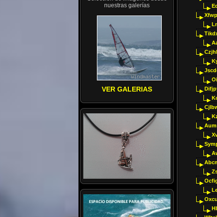
nuestras galerías
E
Xfwp
Ln
Tikd
A
Czjh
Ky
Jscd
O
VER GALERIAS
Difj
K
Cjlb
K
Aumm
X
Sym
A
Abcm
Z
Ocfig
Le
Oxcu
H