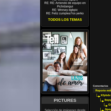
RE: RE: Arriendo de equipo en
Pichidangui
RE: Wnrsey dgbpic
RE: Feliz cumplea?os yerko
TODOS LOS TEMAS
Comentarios
Reporte mi
Kfpbdv
PICTURES
Ibqz
G
Jipey
Selección de imágenes desde