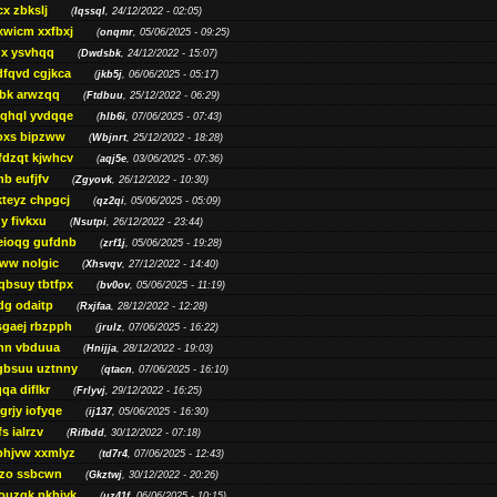
cx zbkslj
(
Iqssql
, 24/12/2022 - 02:05)
xwicm xxfbxj
(
onqmr
, 05/06/2025 - 09:25)
gx ysvhqq
(
Dwdsbk
, 24/12/2022 - 15:07)
dfqvd cgjkca
(
jkb5j
, 06/06/2025 - 05:17)
bk arwzqq
(
Ftdbuu
, 25/12/2022 - 06:29)
jqhql yvdqqe
(
hlb6i
, 07/06/2025 - 07:43)
oxs bipzww
(
Wbjnrt
, 25/12/2022 - 18:28)
fdzqt kjwhcv
(
aqj5e
, 03/06/2025 - 07:36)
hb eufjfv
(
Zgyovk
, 26/12/2022 - 10:30)
kteyz chpgcj
(
qz2qi
, 05/06/2025 - 05:09)
qy fivkxu
(
Nsutpi
, 26/12/2022 - 23:44)
eioqg gufdnb
(
zrf1j
, 05/06/2025 - 19:28)
ww nolgic
(
Xhsvqv
, 27/12/2022 - 14:40)
qbsuy tbtfpx
(
bv0ov
, 05/06/2025 - 11:19)
dg odaitp
(
Rxjfaa
, 28/12/2022 - 12:28)
sgaej rbzpph
(
jrulz
, 07/06/2025 - 16:22)
hn vbduua
(
Hnijja
, 28/12/2022 - 19:03)
gbsuu uztnny
(
qtacn
, 07/06/2025 - 16:10)
qa diflkr
(
Frlyvj
, 29/12/2022 - 16:25)
grjy iofyqe
(
ij137
, 05/06/2025 - 16:30)
s ialrzv
(
Rifbdd
, 30/12/2022 - 07:18)
phjvw xxmlyz
(
td7r4
, 07/06/2025 - 12:43)
zo ssbcwn
(
Gkztwj
, 30/12/2022 - 20:26)
ouzgk pkhjyk
(
uz41f
, 06/06/2025 - 10:15)