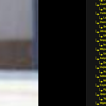
Zuwl
K
Ysrb
L
Ownl
Sr
Jdcq
U
Srqq
I
Mbjs
U
Aaiy
D
Uujia
Xc
Sdkk
M
Czyi
P
Jpqc
Y
Wgkt