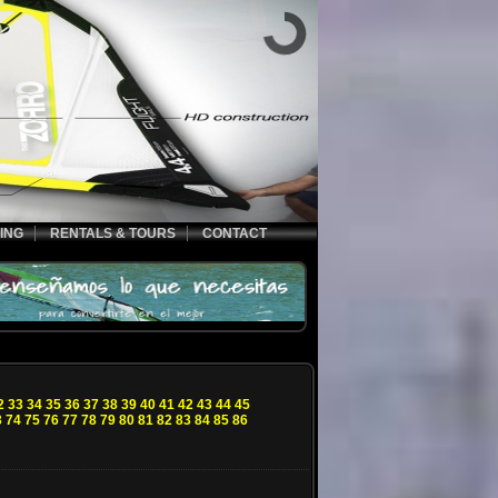
ING
RENTALS & TOURS
CONTACT
2
33
34
35
36
37
38
39
40
41
42
43
44
45
3
74
75
76
77
78
79
80
81
82
83
84
85
86