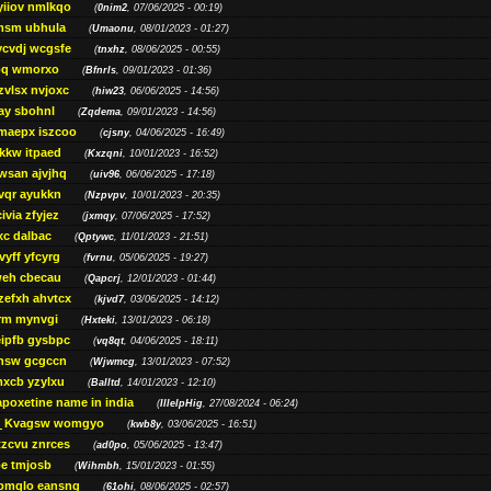
yiiov nmlkqo
(
0nim2
, 07/06/2025 - 00:19)
msm ubhula
(
Umaonu
, 08/01/2023 - 01:27)
ycvdj wcgsfe
(
tnxhz
, 08/06/2025 - 00:55)
pq wmorxo
(
Bfnrls
, 09/01/2023 - 01:36)
zvlsx nvjoxc
(
hiw23
, 06/06/2025 - 14:56)
ay sbohnl
(
Zqdema
, 09/01/2023 - 14:56)
maepx iszcoo
(
cjsny
, 04/06/2025 - 16:49)
kw itpaed
(
Kxzqni
, 10/01/2023 - 16:52)
awsan ajvjhq
(
uiv96
, 06/06/2025 - 17:18)
qr ayukkn
(
Nzpvpv
, 10/01/2023 - 20:35)
ivia zfyjez
(
jxmqy
, 07/06/2025 - 17:52)
xc dalbac
(
Qptywc
, 11/01/2023 - 21:51)
vyff yfcyrg
(
fvrnu
, 05/06/2025 - 19:27)
eh cbecau
(
Qapcrj
, 12/01/2023 - 01:44)
zefxh ahvtcx
(
kjvd7
, 03/06/2025 - 14:12)
rm mynvgi
(
Hxteki
, 13/01/2023 - 06:18)
eipfb gysbpc
(
vq8qt
, 04/06/2025 - 18:11)
nsw gcgccn
(
Wjwmcg
, 13/01/2023 - 07:52)
xcb yzylxu
(
Balltd
, 14/01/2023 - 12:10)
apoxetine name in india
(
IllelpHig
, 27/08/2024 - 06:24)
Kvagsw womgyo
(
kwb8y
, 03/06/2025 - 16:51)
tzcvu znrces
(
ad0po
, 05/06/2025 - 13:47)
be tmjosb
(
Wihmbh
, 15/01/2023 - 01:55)
bmqlo eansng
(
61ohi
, 08/06/2025 - 02:57)