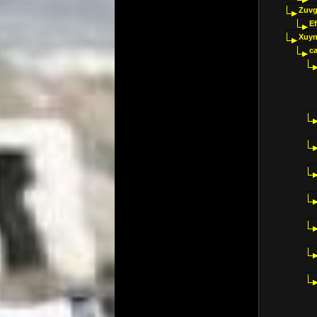
Zuvg
E
Xuyn
ca