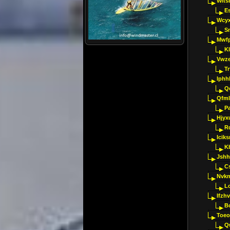
Wlts
E
Wcyx
S
Mwfp
K
Vwze
T
Iphh
Q
Qfml
Pa
Hjyx
R
Iciks
K
Jshh
C
Nvk
L
Ifzh
B
Toeo
Q