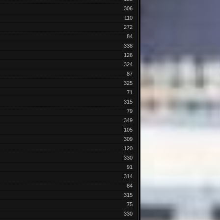
306
110
272
84
338
126
324
87
325
71
315
79
349
105
309
120
330
91
314
84
315
75
330