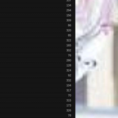
337
134
294
156
309
86
320
85
322
165
302
76
280
128
324
92
332
104
317
70
315
173
326
78