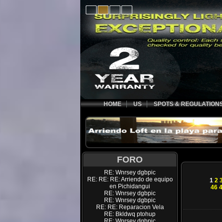
HOME
US
SPOTS & REGULATION
FORO
RE: Wnrsey dgbpic
RE: RE: RE: Arriendo de equipo
1
2
en Pichidangui
46
RE: Wnrsey dgbpic
RE: Wnrsey dgbpic
RE: RE: Reparacion Vela
RE: Bkldwq ptohup
RE: Wnrsey dgbpic