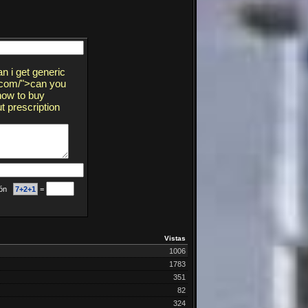
n i get generic
n.com/">can you
 how to buy
 prescription
ción
7+2+1
=
Vistas
1006
1783
351
82
324