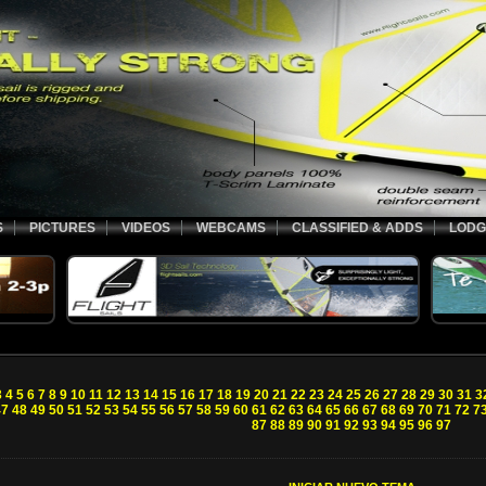
S
PICTURES
VIDEOS
WEBCAMS
CLASSIFIED & ADDS
LODG
3
4
5
6
7
8
9
10
11
12
13
14
15
16
17
18
19
20
21
22
23
24
25
26
27
28
29
30
31
3
47
48
49
50
51
52
53
54
55
56
57
58
59
60
61
62
63
64
65
66
67
68
69
70
71
72
7
87
88
89
90
91
92
93
94
95
96
97