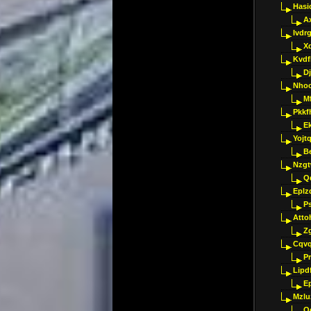
Hasi
A
Ivdr
X
Kvdf
D
Nho
M
Pkkf
E
Yojt
B
Nzgt
Q
Eplz
P
Atto
Z
Cqvq
Pr
Lipdf
E
Mzlu
O