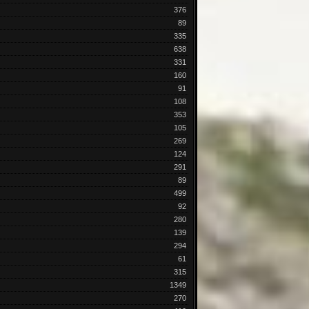
376
89
335
638
331
160
91
108
353
105
269
124
291
89
499
92
280
139
294
61
315
1349
270