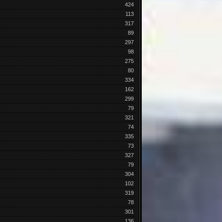
424
113
317
89
297
98
275
80
334
162
299
79
321
74
335
73
327
79
304
102
319
78
301
136