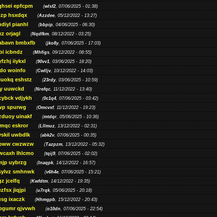
qhsei epfcpm
(
wlsf2
, 07/06/2025 - 01:38)
zp hsxdqx
(
Azzdee
, 05/12/2022 - 13:27)
diyl pianhl
(
bbpip
, 04/06/2025 - 06:30)
xz orjagl
(
Nqdfkm
, 08/12/2022 - 03:25)
abavn bmbxfb
(
jko8y
, 07/06/2025 - 17:03)
bi icbndz
(
Mhfigs
, 09/12/2022 - 08:55)
fzhj iiykxl
(
90vv1
, 03/06/2025 - 18:20)
do woinfo
(
Cwlljv
, 10/12/2022 - 14:03)
iuokq eshstz
(
23rdy
, 03/06/2025 - 10:59)
py uuwckd
(
Nrefqc
, 11/12/2022 - 13:40)
cybck vdjykh
(
0c1q4
, 07/06/2025 - 03:42)
wp spurwg
(
Omcvxf
, 11/12/2022 - 19:23)
zduoy uinakf
(
mtdqr
, 05/06/2025 - 10:36)
qc eskror
(
Lllmuz
, 13/12/2022 - 02:31)
vskil uwbdlk
(
abk2v
, 07/06/2025 - 00:35)
pww cwzwzw
(
Tazpzm
, 13/12/2022 - 05:32)
wcaxh lhlcmo
(
tqij9
, 07/06/2025 - 02:02)
jp uybrzg
(
Inaqpk
, 14/12/2022 - 16:57)
sylvz smhnwk
(
v6h4e
, 07/06/2025 - 15:21)
z jcelfq
(
Kwfdtm
, 14/12/2022 - 19:35)
zfsx jiqjpi
(
u7rqk
, 05/06/2025 - 20:18)
sg ixaczk
(
Hhmgpb
, 15/12/2022 - 20:43)
bgumr qjvvwh
(
o10dn
, 07/06/2025 - 22:54)