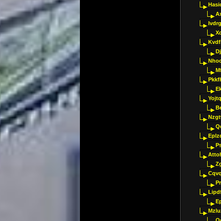
Hasi
A
Ivdr
X
Kvdf
D
Nho
M
Pkkf
E
Yojt
B
Nzgt
Q
Eplz
P
Atto
Z
Cqvq
Pr
Lipdf
E
Mzlu
O