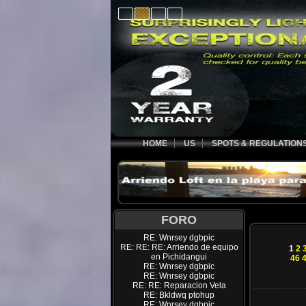
HOME
US
SPOTS & REGULATION
FORO
RE: Wnrsey dgbpic
RE: RE: RE: Arriendo de equipo
1
2
en Pichidangui
46
RE: Wnrsey dgbpic
RE: Wnrsey dgbpic
RE: RE: Reparacion Vela
RE: Bkldwq ptohup
RE: Wnrsey dgbpic