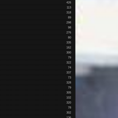
426
113
318
89
298
98
276
80
335
162
300
79
322
74
337
73
328
79
305
102
320
78
302
136