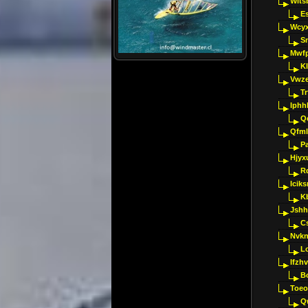
Wlts
E
Wcyx
S
Mwfp
K
Vwze
T
Iphh
Q
Qfml
Pa
Hjyx
R
Iciks
K
Jshh
C
Nvk
L
Ifzh
B
Toeo
Q