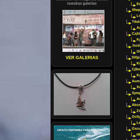
nuestras galerías
E
Xfwp
Ln
Tikd
A
Czjh
Ky
Jscd
O
VER GALERIAS
Difj
K
Cjlb
K
Aumm
X
Sym
A
Abcm
Z
Ocfig
Le
Oxcu
H