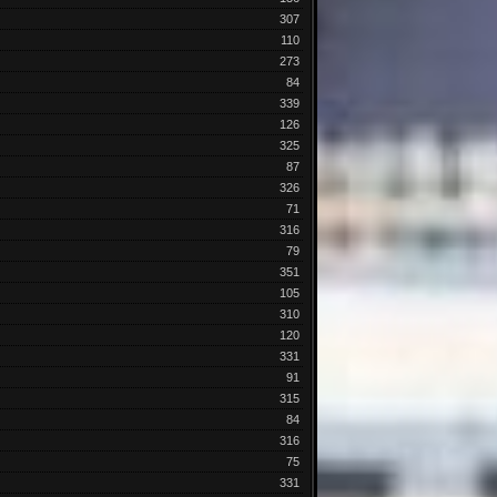
307
110
273
84
339
126
325
87
326
71
316
79
351
105
310
120
331
91
315
84
316
75
331