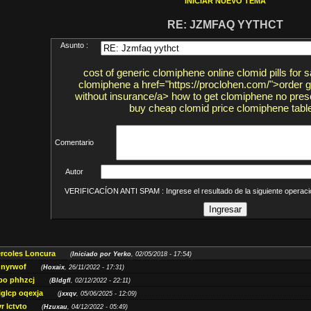
INICIAR NUEVO TEMA
RE: JZMFAQ YYTHCT
Asunto :
cost of generic clomiphene online clomid pills for s
clomiphene a href="https://proclohen.com/">order g
without insurance/a> how to get clomiphene no presc
buy cheap clomid price clomiphene tabl
Comentario
Autor
VERIFICACÍON ANTI SPAM : Ingrese el resultado de la siguiente opera
ércoles Loncura
(
Iniciado por Yerko
, 02/05/2018 - 17:54)
 nyrwof
(
Hoxaix
, 26/11/2022 - 17:31)
po phhzcj
(
Bldgfl
, 02/12/2022 - 22:11)
iglcp oqexja
(
jxxqv
, 05/06/2025 - 12:09)
r lctvto
(
Hzuxau
, 04/12/2022 - 05:49)