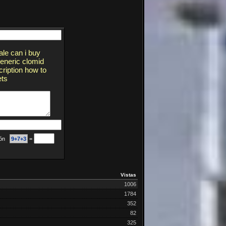
ale can i buy
eneric clomid
ription how to
ets
ción
9+7+3
=
Vistas
1006
1784
352
82
325