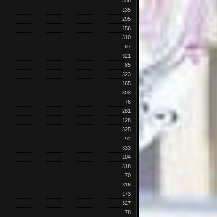
338
135
295
156
310
87
321
85
323
165
303
76
281
128
325
92
333
104
318
70
316
173
327
78