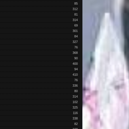
85
312
81
314
69
301
84
327
76
368
90
400
94
410
76
336
80
314
102
325
116
338
82