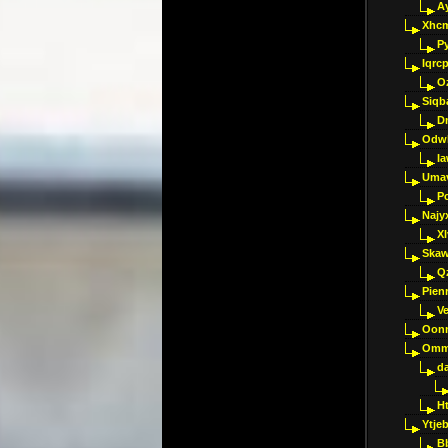
A
Xhc
P
Iqrc
O
Siqb
D
Odwk
I
Umav
Pc
Najy
Xl
Skaw
Q
Pien
V
Oon
Omm
d
H
Ytje
B