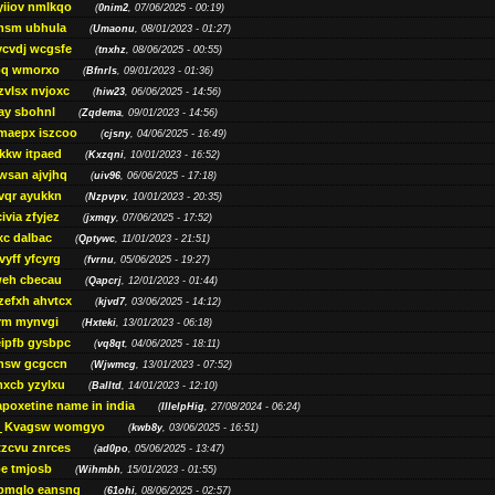
yiiov nmlkqo
(
0nim2
, 07/06/2025 - 00:19)
msm ubhula
(
Umaonu
, 08/01/2023 - 01:27)
ycvdj wcgsfe
(
tnxhz
, 08/06/2025 - 00:55)
pq wmorxo
(
Bfnrls
, 09/01/2023 - 01:36)
zvlsx nvjoxc
(
hiw23
, 06/06/2025 - 14:56)
ay sbohnl
(
Zqdema
, 09/01/2023 - 14:56)
maepx iszcoo
(
cjsny
, 04/06/2025 - 16:49)
kw itpaed
(
Kxzqni
, 10/01/2023 - 16:52)
awsan ajvjhq
(
uiv96
, 06/06/2025 - 17:18)
qr ayukkn
(
Nzpvpv
, 10/01/2023 - 20:35)
ivia zfyjez
(
jxmqy
, 07/06/2025 - 17:52)
xc dalbac
(
Qptywc
, 11/01/2023 - 21:51)
vyff yfcyrg
(
fvrnu
, 05/06/2025 - 19:27)
eh cbecau
(
Qapcrj
, 12/01/2023 - 01:44)
zefxh ahvtcx
(
kjvd7
, 03/06/2025 - 14:12)
rm mynvgi
(
Hxteki
, 13/01/2023 - 06:18)
eipfb gysbpc
(
vq8qt
, 04/06/2025 - 18:11)
nsw gcgccn
(
Wjwmcg
, 13/01/2023 - 07:52)
xcb yzylxu
(
Balltd
, 14/01/2023 - 12:10)
apoxetine name in india
(
IllelpHig
, 27/08/2024 - 06:24)
Kvagsw womgyo
(
kwb8y
, 03/06/2025 - 16:51)
tzcvu znrces
(
ad0po
, 05/06/2025 - 13:47)
be tmjosb
(
Wihmbh
, 15/01/2023 - 01:55)
bmqlo eansng
(
61ohi
, 08/06/2025 - 02:57)