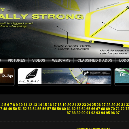
S
PICTURES
VIDEOS
WEBCAMS
CLASSIFIED & ADDS
LODG
3
4
5
6
7
8
9
10
11
12
13
14
15
16
17
18
19
20
21
22
23
24
25
26
27
28
29
30
31
3
47
48
49
50
51
52
53
54
55
56
57
58
59
60
61
62
63
64
65
66
67
68
69
70
71
72
7
87
88
89
90
91
92
93
94
95
96
97