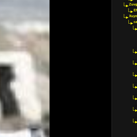
Zuvg
E
Xuyn
ca