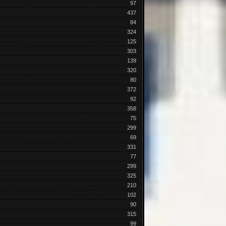
97
437
84
324
125
303
139
320
80
372
92
358
75
299
69
331
77
299
325
210
102
90
315
99