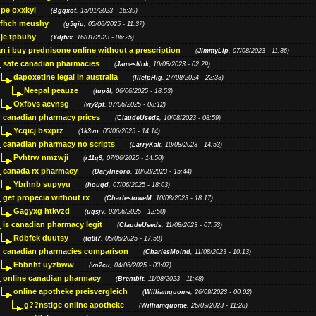
pe oxxkyl
(
Bgqxot
, 15/01/2023 - 16:39)
ffhch meushy
(
g5qiu
, 05/06/2025 - 11:37)
je tpbuhy
(
Ydjfvx
, 16/01/2023 - 06:25)
n i buy prednisone online without a prescription
(
JimmyLip
, 07/08/2023 - 11:36)
safe canadian pharmacies
(
JamesNok
, 10/08/2023 - 02:29)
dapoxetine legal in australia
(
IllelpHig
, 27/08/2024 - 22:33)
Neepal peauze
(
tup8l
, 06/06/2025 - 18:53)
Oxfbvs acvnsg
(
wy2pf
, 07/06/2025 - 08:12)
canadian pharmacy prices
(
ClaudeUseds
, 10/08/2023 - 08:59)
Ycqicj bsxprz
(
1k3vo
, 05/06/2025 - 14:14)
canadian pharmacy no scripts
(
LarryKak
, 10/08/2023 - 14:53)
Pvhtrw nmzwji
(
r11q9
, 07/06/2025 - 14:50)
canada rx pharmacy
(
Darylneoro
, 10/08/2023 - 15:44)
Ybrhnb supyyu
(
hougd
, 07/06/2025 - 18:03)
get propecia without rx
(
CharlestoweM
, 10/08/2023 - 18:17)
Gagyxg htkvzd
(
uqsjv
, 03/06/2025 - 12:50)
is canadian pharmacy legit
(
ClaudeUseds
, 11/08/2023 - 07:53)
Rdbfck duutsy
(
tq8t7
, 05/06/2025 - 17:58)
canadian pharmacies comparison
(
CharlesMoind
, 11/08/2023 - 10:13)
Ebbnht uyzbww
(
vo2cu
, 04/06/2025 - 03:07)
online canadian pharmacy
(
Brentbit
, 11/08/2023 - 11:48)
online apotheke preisvergleich
(
Williamquome
, 26/09/2023 - 00:02)
g??nstige online apotheke
(
Williamquome
, 26/09/2023 - 11:28)