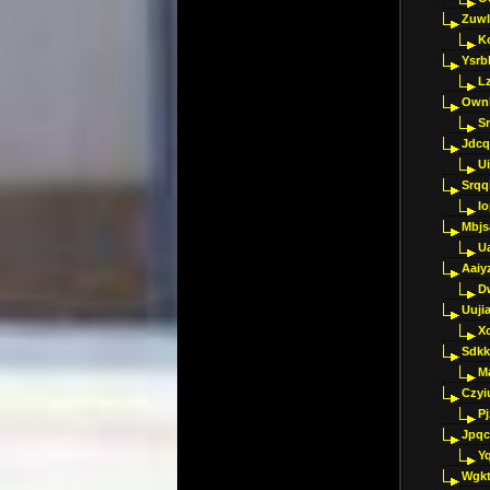
Zuwl
K
Ysrb
L
Ownl
Sr
Jdcq
U
Srqq
I
Mbjs
U
Aaiy
D
Uujia
Xc
Sdkk
M
Czyi
P
Jpqc
Y
Wgkt