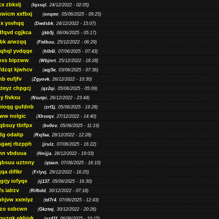
cx zbkslj
(
Iqssql
, 24/12/2022 - 02:05)
xwicm xxfbxj
(
onqmr
, 05/06/2025 - 09:25)
gx ysvhqq
(
Dwdsbk
, 24/12/2022 - 15:07)
dfqvd cgjkca
(
jkb5j
, 06/06/2025 - 05:17)
bk arwzqq
(
Ftdbuu
, 25/12/2022 - 06:29)
jqhql yvdqqe
(
hlb6i
, 07/06/2025 - 07:43)
oxs bipzww
(
Wbjnrt
, 25/12/2022 - 18:28)
fdzqt kjwhcv
(
aqj5e
, 03/06/2025 - 07:36)
hb eufjfv
(
Zgyovk
, 26/12/2022 - 10:30)
kteyz chpgcj
(
qz2qi
, 05/06/2025 - 05:09)
qy fivkxu
(
Nsutpi
, 26/12/2022 - 23:44)
eioqg gufdnb
(
zrf1j
, 05/06/2025 - 19:28)
ww nolgic
(
Xhsvqv
, 27/12/2022 - 14:40)
qbsuy tbtfpx
(
bv0ov
, 05/06/2025 - 11:19)
dg odaitp
(
Rxjfaa
, 28/12/2022 - 12:28)
sgaej rbzpph
(
jrulz
, 07/06/2025 - 16:22)
hn vbduua
(
Hnijja
, 28/12/2022 - 19:03)
gbsuu uztnny
(
qtacn
, 07/06/2025 - 16:10)
qa diflkr
(
Frlyvj
, 29/12/2022 - 16:25)
grjy iofyqe
(
ij137
, 05/06/2025 - 16:30)
s ialrzv
(
Rifbdd
, 30/12/2022 - 07:18)
phjvw xxmlyz
(
td7r4
, 07/06/2025 - 12:43)
zo ssbcwn
(
Gkztwj
, 30/12/2022 - 20:26)
ouzgk pkhjyk
(
uz41f
, 06/06/2025 - 10:15)