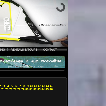
ING
RENTALS & TOURS
CONTACT
2
33
34
35
36
37
38
39
40
41
42
43
44
45
3
74
75
76
77
78
79
80
81
82
83
84
85
86