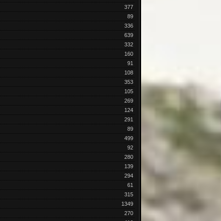
377
89
336
639
332
160
91
108
353
105
269
124
291
89
499
92
280
139
294
61
315
1349
270