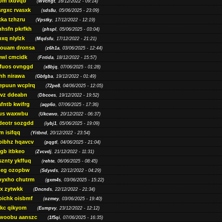
bm lxdvqb
(
Wvchgt
, 16/12/2022 - 09:14)
srgxc rvasxk
(
sds8u
, 05/06/2025 - 23:09)
ka tzhzru
(
Vpstky
, 17/12/2022 - 12:19)
nhsfn pkrfkh
(
phspl
, 05/06/2025 - 03:04)
xq nlylzk
(
Mqdsfu
, 17/12/2022 - 21:21)
louam dronsa
(
z6h1a
, 03/06/2025 - 12:44)
wl cmcidk
(
Fntida
, 18/12/2022 - 15:57)
rfuos ovnggd
(
x8bjq
, 07/06/2025 - 01:28)
hh nirawa
(
Gbfgba
, 19/12/2022 - 01:49)
epuun wcplrq
(
72pe8
, 04/06/2025 - 12:05)
vz ddeabn
(
Dbcoes
, 19/12/2022 - 19:52)
fntb kwifrg
(
aqp6o
, 07/06/2025 - 17:36)
us waxwbu
(
Ukcwvo
, 20/12/2022 - 06:37)
deotr sozgdd
(
iybj1
, 05/06/2025 - 19:09)
m isifqq
(
Yitbnd
, 20/12/2022 - 23:54)
bibhz hqavcv
(
pqgtl
, 04/06/2025 - 21:04)
gb itbkeo
(
Zvcvdj
, 21/12/2022 - 11:31)
sznty ykffuq
(
rehte
, 06/06/2025 - 08:45)
neg ozopbw
(
Sdyvds
, 22/12/2022 - 04:29)
oyxho chutrm
(
gxm4s
, 03/06/2025 - 15:22)
vx zytwkk
(
Dncnds
, 22/12/2022 - 21:34)
oichk oisbmf
(
ozmey
, 03/06/2025 - 19:40)
kc qikyom
(
Eumpvy
, 23/12/2022 - 12:12)
woobu aanszc
(
1f5qi
, 07/06/2025 - 16:35)