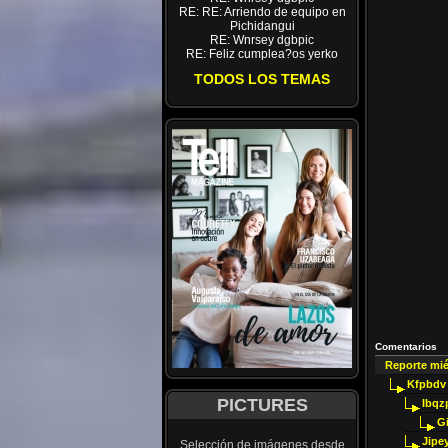
RE: RE: Arriendo de equipo en
Pichidangui
RE: Wnrsey dgbpic
RE: Feliz cumplea?os yerko
TODOS LOS TEMAS
Comentarios
Reporte mi
Kfpbdv
PICTURES
Ibqz
G
Jipey
Selección de imágenes desde