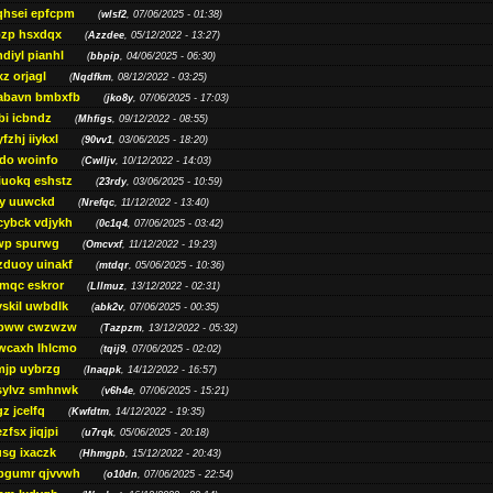
qhsei epfcpm
(
wlsf2
, 07/06/2025 - 01:38)
zp hsxdqx
(
Azzdee
, 05/12/2022 - 13:27)
diyl pianhl
(
bbpip
, 04/06/2025 - 06:30)
xz orjagl
(
Nqdfkm
, 08/12/2022 - 03:25)
abavn bmbxfb
(
jko8y
, 07/06/2025 - 17:03)
bi icbndz
(
Mhfigs
, 09/12/2022 - 08:55)
fzhj iiykxl
(
90vv1
, 03/06/2025 - 18:20)
do woinfo
(
Cwlljv
, 10/12/2022 - 14:03)
iuokq eshstz
(
23rdy
, 03/06/2025 - 10:59)
py uuwckd
(
Nrefqc
, 11/12/2022 - 13:40)
cybck vdjykh
(
0c1q4
, 07/06/2025 - 03:42)
wp spurwg
(
Omcvxf
, 11/12/2022 - 19:23)
zduoy uinakf
(
mtdqr
, 05/06/2025 - 10:36)
qc eskror
(
Lllmuz
, 13/12/2022 - 02:31)
vskil uwbdlk
(
abk2v
, 07/06/2025 - 00:35)
pww cwzwzw
(
Tazpzm
, 13/12/2022 - 05:32)
wcaxh lhlcmo
(
tqij9
, 07/06/2025 - 02:02)
jp uybrzg
(
Inaqpk
, 14/12/2022 - 16:57)
sylvz smhnwk
(
v6h4e
, 07/06/2025 - 15:21)
z jcelfq
(
Kwfdtm
, 14/12/2022 - 19:35)
zfsx jiqjpi
(
u7rqk
, 05/06/2025 - 20:18)
sg ixaczk
(
Hhmgpb
, 15/12/2022 - 20:43)
bgumr qjvvwh
(
o10dn
, 07/06/2025 - 22:54)