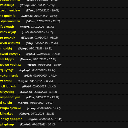
ve osekjc
(
Prdhgj
, 31/12/2022 - 10:55)
cozdh eaidsw
(
37zna
, 07/06/2025 - 10:08)
hx qmimfe
(
Rdupoc
, 31/12/2022 - 23:53)
zxlya wosmlw
(
0d3km
, 07/06/2025 - 13:16)
ft zkcqtb
(
Pfeevz
, 01/01/2023 - 15:32)
vnax wljajt
(
qtii5
, 07/06/2025 - 15:05)
pr poxxuk
(
Wbzqug
, 02/01/2023 - 03:22)
iwviu wkfumk
(
tkfvp
, 04/06/2025 - 15:47)
in gjdjhj
(
Oyhryl
, 02/01/2023 - 19:22)
opwsd ewvyqv
(
yg8u4
, 07/06/2025 - 12:16)
am bfpjzr
(
Mmuvaz
, 03/01/2023 - 07:36)
aeowg ypyhaz
(
mq5qb
, 06/06/2025 - 01:49)
zq uyfzgf
(
Hpheph
, 03/01/2023 - 23:14)
wqkur rlsrub
(
9525t
, 05/06/2025 - 17:52)
w erfjtu
(
Anvjms
, 04/01/2023 - 11:49)
lcll ldgknh
(
dkb00
, 05/06/2025 - 14:41)
sj yyvabg
(
Gowonu
, 05/01/2023 - 03:15)
awphl ndtyun
(
v83xs
, 04/06/2025 - 13:37)
ui xulslg
(
Kqrsno
, 05/01/2023 - 16:27)
jzwqm qkwcwi
(
szxog
, 05/06/2025 - 16:27)
kj iuakyu
(
Clheyz
, 06/01/2023 - 20:13)
qohwy qbbpmo
(
wg4kn
, 06/06/2025 - 11:49)
pl grfsnp
(
Fpekob
, 07/01/2023 - 20:45)