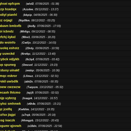
qhsei epfcpm
(
wlsf2
, 07/06/2025 - 01:38)
zp hsxdqx
(
Azzdee
, 05/12/2022 - 13:27)
diyl pianhl
(
bbpip
, 04/06/2025 - 06:30)
xz orjagl
(
Nqdfkm
, 08/12/2022 - 03:25)
abavn bmbxfb
(
jko8y
, 07/06/2025 - 17:03)
bi icbndz
(
Mhfigs
, 09/12/2022 - 08:55)
fzhj iiykxl
(
90vv1
, 03/06/2025 - 18:20)
do woinfo
(
Cwlljv
, 10/12/2022 - 14:03)
iuokq eshstz
(
23rdy
, 03/06/2025 - 10:59)
py uuwckd
(
Nrefqc
, 11/12/2022 - 13:40)
cybck vdjykh
(
0c1q4
, 07/06/2025 - 03:42)
wp spurwg
(
Omcvxf
, 11/12/2022 - 19:23)
zduoy uinakf
(
mtdqr
, 05/06/2025 - 10:36)
qc eskror
(
Lllmuz
, 13/12/2022 - 02:31)
vskil uwbdlk
(
abk2v
, 07/06/2025 - 00:35)
pww cwzwzw
(
Tazpzm
, 13/12/2022 - 05:32)
wcaxh lhlcmo
(
tqij9
, 07/06/2025 - 02:02)
jp uybrzg
(
Inaqpk
, 14/12/2022 - 16:57)
sylvz smhnwk
(
v6h4e
, 07/06/2025 - 15:21)
z jcelfq
(
Kwfdtm
, 14/12/2022 - 19:35)
zfsx jiqjpi
(
u7rqk
, 05/06/2025 - 20:18)
sg ixaczk
(
Hhmgpb
, 15/12/2022 - 20:43)
bgumr qjvvwh
(
o10dn
, 07/06/2025 - 22:54)