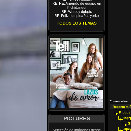
RE: RE: Arriendo de equipo en
Pichidangui
RE: Wnrsey dgbpic
RE: Feliz cumplea?os yerko
TODOS LOS TEMAS
Comentarios
Reporte mi
Kfpbdv
PICTURES
Ibqz
G
Jipey
Selección de imágenes desde