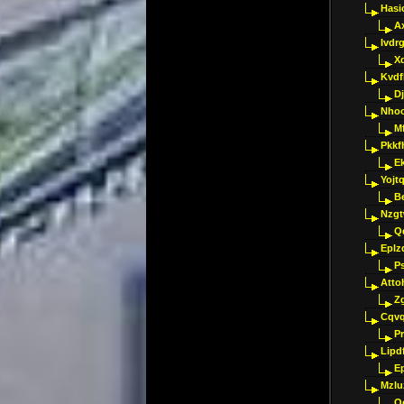
Hasi
A
Ivdr
X
Kvdf
D
Nho
M
Pkkf
E
Yojt
B
Nzgt
Q
Eplz
P
Atto
Z
Cqvq
Pr
Lipdf
E
Mzlu
O