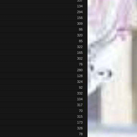
337
134
294
156
309
86
320
85
322
165
302
76
280
128
324
92
332
104
317
70
315
173
326
78