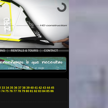
ING
RENTALS & TOURS
CONTACT
2
33
34
35
36
37
38
39
40
41
42
43
44
45
3
74
75
76
77
78
79
80
81
82
83
84
85
86