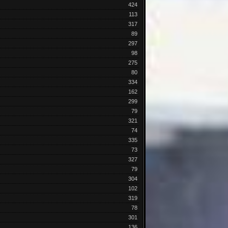
424
113
317
89
297
98
275
80
334
162
299
79
321
74
335
73
327
79
304
102
319
78
301
136