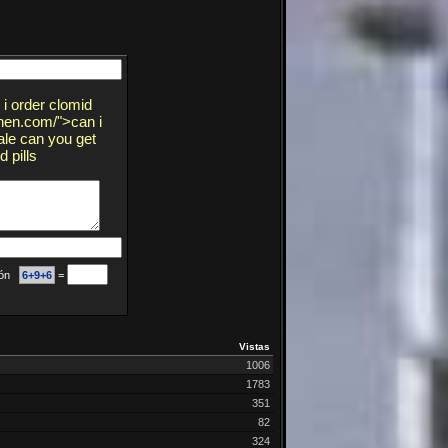
i order clomid
ohen.com/">can i
ale can you get
 pills
ción
6+9+6
=
Vistas
1006
1783
351
82
324