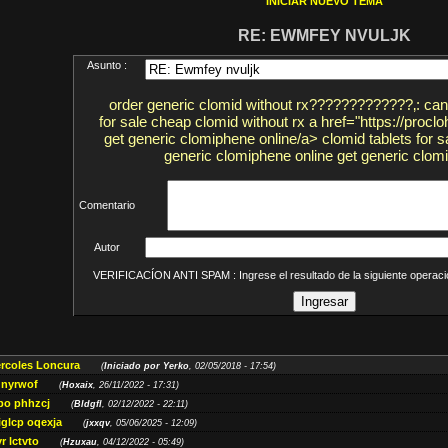
INICIAR NUEVO TEMA
RE: EWMFEY NVULJK
Asunto :
order generic clomid without rx?????????????‚: can 
for sale cheap clomid without rx a href="https://procl
get generic clomiphene online/a> clomid tablets for s
generic clomiphene online get generic clomid
Comentario
Autor
VERIFICACÍON ANTI SPAM : Ingrese el resultado de la siguiente opera
ércoles Loncura
(
Iniciado por Yerko
, 02/05/2018 - 17:54)
 nyrwof
(
Hoxaix
, 26/11/2022 - 17:31)
po phhzcj
(
Bldgfl
, 02/12/2022 - 22:11)
iglcp oqexja
(
jxxqv
, 05/06/2025 - 12:09)
r lctvto
(
Hzuxau
, 04/12/2022 - 05:49)