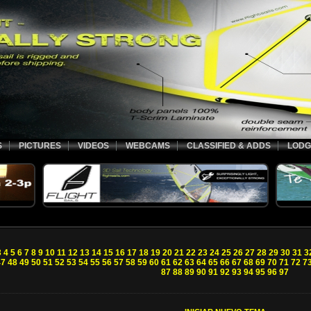
S
PICTURES
VIDEOS
WEBCAMS
CLASSIFIED & ADDS
LODG
3
4
5
6
7
8
9
10
11
12
13
14
15
16
17
18
19
20
21
22
23
24
25
26
27
28
29
30
31
3
47
48
49
50
51
52
53
54
55
56
57
58
59
60
61
62
63
64
65
66
67
68
69
70
71
72
7
87
88
89
90
91
92
93
94
95
96
97