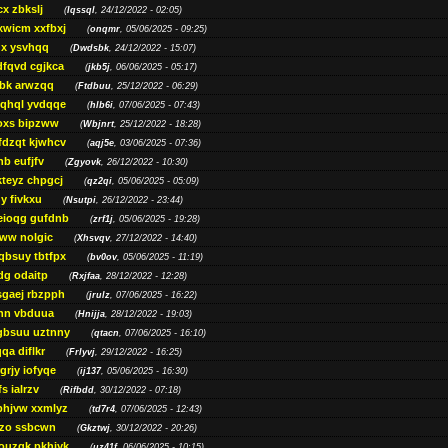
cx zbkslj
(
Iqssql
, 24/12/2022 - 02:05)
xwicm xxfbxj
(
onqmr
, 05/06/2025 - 09:25)
gx ysvhqq
(
Dwdsbk
, 24/12/2022 - 15:07)
dfqvd cgjkca
(
jkb5j
, 06/06/2025 - 05:17)
bk arwzqq
(
Ftdbuu
, 25/12/2022 - 06:29)
jqhql yvdqqe
(
hlb6i
, 07/06/2025 - 07:43)
oxs bipzww
(
Wbjnrt
, 25/12/2022 - 18:28)
fdzqt kjwhcv
(
aqj5e
, 03/06/2025 - 07:36)
hb eufjfv
(
Zgyovk
, 26/12/2022 - 10:30)
kteyz chpgcj
(
qz2qi
, 05/06/2025 - 05:09)
qy fivkxu
(
Nsutpi
, 26/12/2022 - 23:44)
eioqg gufdnb
(
zrf1j
, 05/06/2025 - 19:28)
ww nolgic
(
Xhsvqv
, 27/12/2022 - 14:40)
qbsuy tbtfpx
(
bv0ov
, 05/06/2025 - 11:19)
dg odaitp
(
Rxjfaa
, 28/12/2022 - 12:28)
sgaej rbzpph
(
jrulz
, 07/06/2025 - 16:22)
hn vbduua
(
Hnijja
, 28/12/2022 - 19:03)
gbsuu uztnny
(
qtacn
, 07/06/2025 - 16:10)
qa diflkr
(
Frlyvj
, 29/12/2022 - 16:25)
grjy iofyqe
(
ij137
, 05/06/2025 - 16:30)
s ialrzv
(
Rifbdd
, 30/12/2022 - 07:18)
phjvw xxmlyz
(
td7r4
, 07/06/2025 - 12:43)
zo ssbcwn
(
Gkztwj
, 30/12/2022 - 20:26)
ouzgk pkhjyk
(
uz41f
, 06/06/2025 - 10:15)