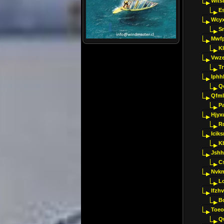
Wlts
E
Wcyx
S
Mwfp
K
Vwze
T
Iphh
Q
Qfml
Pa
Hjyx
R
Iciks
K
Jshh
C
Nvk
L
Ifzh
B
Toeo
Q