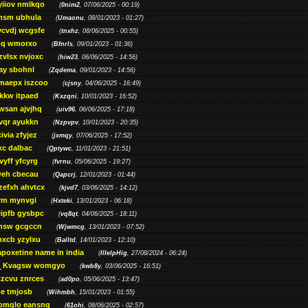
yiiov nmlkqo
(
0nim2
, 07/06/2025 - 00:19)
msm ubhula
(
Umaonu
, 08/01/2023 - 01:27)
ycvdj wcgsfe
(
tnxhz
, 08/06/2025 - 00:55)
pq wmorxo
(
Bfnrls
, 09/01/2023 - 01:36)
zvlsx nvjoxc
(
hiw23
, 06/06/2025 - 14:56)
ay sbohnl
(
Zqdema
, 09/01/2023 - 14:56)
maepx iszcoo
(
cjsny
, 04/06/2025 - 16:49)
kw itpaed
(
Kxzqni
, 10/01/2023 - 16:52)
awsan ajvjhq
(
uiv96
, 06/06/2025 - 17:18)
qr ayukkn
(
Nzpvpv
, 10/01/2023 - 20:35)
ivia zfyjez
(
jxmqy
, 07/06/2025 - 17:52)
xc dalbac
(
Qptywc
, 11/01/2023 - 21:51)
vyff yfcyrg
(
fvrnu
, 05/06/2025 - 19:27)
eh cbecau
(
Qapcrj
, 12/01/2023 - 01:44)
zefxh ahvtcx
(
kjvd7
, 03/06/2025 - 14:12)
rm mynvgi
(
Hxteki
, 13/01/2023 - 06:18)
eipfb gysbpc
(
vq8qt
, 04/06/2025 - 18:11)
nsw gcgccn
(
Wjwmcg
, 13/01/2023 - 07:52)
xcb yzylxu
(
Balltd
, 14/01/2023 - 12:10)
apoxetine name in india
(
IllelpHig
, 27/08/2024 - 06:24)
Kvagsw womgyo
(
kwb8y
, 03/06/2025 - 16:51)
tzcvu znrces
(
ad0po
, 05/06/2025 - 13:47)
be tmjosb
(
Wihmbh
, 15/01/2023 - 01:55)
bmqlo eansng
(
61ohi
, 08/06/2025 - 02:57)