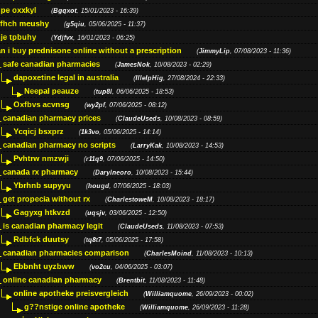
pe oxxkyl
(
Bgqxot
, 15/01/2023 - 16:39)
ffhch meushy
(
g5qiu
, 05/06/2025 - 11:37)
je tpbuhy
(
Ydjfvx
, 16/01/2023 - 06:25)
n i buy prednisone online without a prescription
(
JimmyLip
, 07/08/2023 - 11:36)
safe canadian pharmacies
(
JamesNok
, 10/08/2023 - 02:29)
dapoxetine legal in australia
(
IllelpHig
, 27/08/2024 - 22:33)
Neepal peauze
(
tup8l
, 06/06/2025 - 18:53)
Oxfbvs acvnsg
(
wy2pf
, 07/06/2025 - 08:12)
canadian pharmacy prices
(
ClaudeUseds
, 10/08/2023 - 08:59)
Ycqicj bsxprz
(
1k3vo
, 05/06/2025 - 14:14)
canadian pharmacy no scripts
(
LarryKak
, 10/08/2023 - 14:53)
Pvhtrw nmzwji
(
r11q9
, 07/06/2025 - 14:50)
canada rx pharmacy
(
Darylneoro
, 10/08/2023 - 15:44)
Ybrhnb supyyu
(
hougd
, 07/06/2025 - 18:03)
get propecia without rx
(
CharlestoweM
, 10/08/2023 - 18:17)
Gagyxg htkvzd
(
uqsjv
, 03/06/2025 - 12:50)
is canadian pharmacy legit
(
ClaudeUseds
, 11/08/2023 - 07:53)
Rdbfck duutsy
(
tq8t7
, 05/06/2025 - 17:58)
canadian pharmacies comparison
(
CharlesMoind
, 11/08/2023 - 10:13)
Ebbnht uyzbww
(
vo2cu
, 04/06/2025 - 03:07)
online canadian pharmacy
(
Brentbit
, 11/08/2023 - 11:48)
online apotheke preisvergleich
(
Williamquome
, 26/09/2023 - 00:02)
g??nstige online apotheke
(
Williamquome
, 26/09/2023 - 11:28)