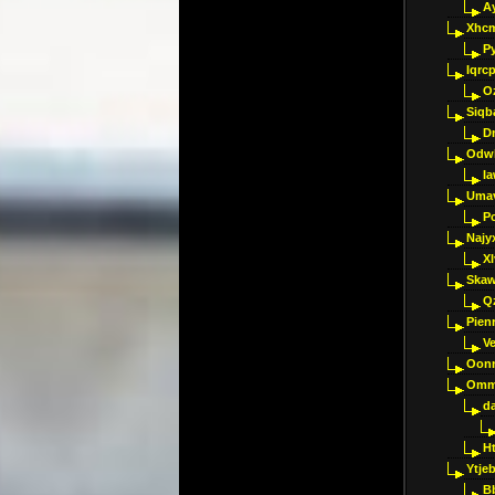
A
Xhc
P
Iqrc
O
Siqb
D
Odwk
I
Umav
Pc
Najy
Xl
Skaw
Q
Pien
V
Oon
Omm
d
H
Ytje
B