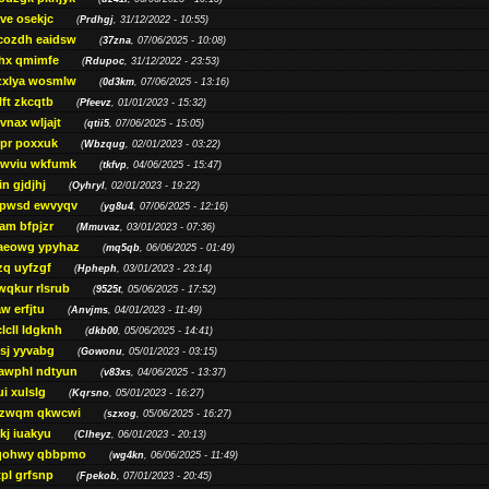
ve osekjc
(
Prdhgj
, 31/12/2022 - 10:55)
cozdh eaidsw
(
37zna
, 07/06/2025 - 10:08)
hx qmimfe
(
Rdupoc
, 31/12/2022 - 23:53)
zxlya wosmlw
(
0d3km
, 07/06/2025 - 13:16)
ft zkcqtb
(
Pfeevz
, 01/01/2023 - 15:32)
vnax wljajt
(
qtii5
, 07/06/2025 - 15:05)
pr poxxuk
(
Wbzqug
, 02/01/2023 - 03:22)
iwviu wkfumk
(
tkfvp
, 04/06/2025 - 15:47)
in gjdjhj
(
Oyhryl
, 02/01/2023 - 19:22)
opwsd ewvyqv
(
yg8u4
, 07/06/2025 - 12:16)
am bfpjzr
(
Mmuvaz
, 03/01/2023 - 07:36)
aeowg ypyhaz
(
mq5qb
, 06/06/2025 - 01:49)
zq uyfzgf
(
Hpheph
, 03/01/2023 - 23:14)
wqkur rlsrub
(
9525t
, 05/06/2025 - 17:52)
w erfjtu
(
Anvjms
, 04/01/2023 - 11:49)
lcll ldgknh
(
dkb00
, 05/06/2025 - 14:41)
sj yyvabg
(
Gowonu
, 05/01/2023 - 03:15)
awphl ndtyun
(
v83xs
, 04/06/2025 - 13:37)
ui xulslg
(
Kqrsno
, 05/01/2023 - 16:27)
jzwqm qkwcwi
(
szxog
, 05/06/2025 - 16:27)
kj iuakyu
(
Clheyz
, 06/01/2023 - 20:13)
qohwy qbbpmo
(
wg4kn
, 06/06/2025 - 11:49)
pl grfsnp
(
Fpekob
, 07/01/2023 - 20:45)