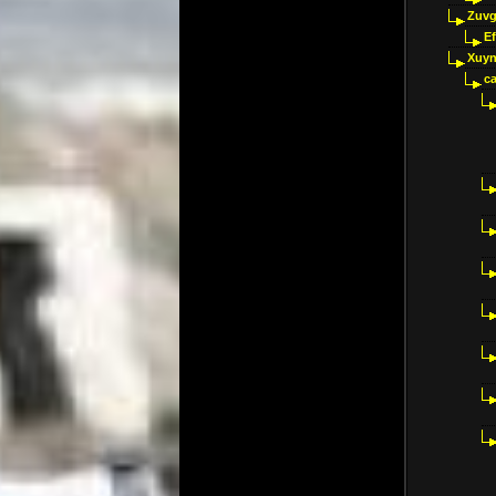
Zuvg
E
Xuyn
ca