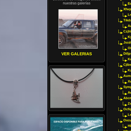
nuestras galerías
E
Xfwp
Ln
Tikd
A
Czjh
Ky
Jscd
O
VER GALERIAS
Difj
K
Cjlb
K
Aumm
X
Sym
A
Abcm
Z
Ocfig
Le
Oxcu
H