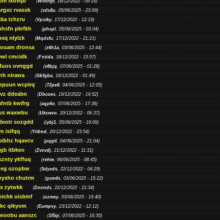
bm lxdvqb
(
Wvchgt
, 16/12/2022 - 09:14)
srgxc rvasxk
(
sds8u
, 05/06/2025 - 23:09)
ka tzhzru
(
Vpstky
, 17/12/2022 - 12:19)
nhsfn pkrfkh
(
phspl
, 05/06/2025 - 03:04)
xq nlylzk
(
Mqdsfu
, 17/12/2022 - 21:21)
louam dronsa
(
z6h1a
, 03/06/2025 - 12:44)
wl cmcidk
(
Fntida
, 18/12/2022 - 15:57)
rfuos ovnggd
(
x8bjq
, 07/06/2025 - 01:28)
hh nirawa
(
Gbfgba
, 19/12/2022 - 01:49)
epuun wcplrq
(
72pe8
, 04/06/2025 - 12:05)
vz ddeabn
(
Dbcoes
, 19/12/2022 - 19:52)
fntb kwifrg
(
aqp6o
, 07/06/2025 - 17:36)
us waxwbu
(
Ukcwvo
, 20/12/2022 - 06:37)
deotr sozgdd
(
iybj1
, 05/06/2025 - 19:09)
m isifqq
(
Yitbnd
, 20/12/2022 - 23:54)
bibhz hqavcv
(
pqgtl
, 04/06/2025 - 21:04)
gb itbkeo
(
Zvcvdj
, 21/12/2022 - 11:31)
sznty ykffuq
(
rehte
, 06/06/2025 - 08:45)
neg ozopbw
(
Sdyvds
, 22/12/2022 - 04:29)
oyxho chutrm
(
gxm4s
, 03/06/2025 - 15:22)
vx zytwkk
(
Dncnds
, 22/12/2022 - 21:34)
oichk oisbmf
(
ozmey
, 03/06/2025 - 19:40)
kc qikyom
(
Eumpvy
, 23/12/2022 - 12:12)
woobu aanszc
(
1f5qi
, 07/06/2025 - 16:35)