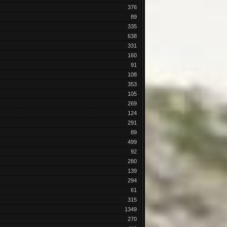
376
89
335
638
331
160
91
108
353
105
269
124
291
89
499
92
280
139
294
61
315
1349
270