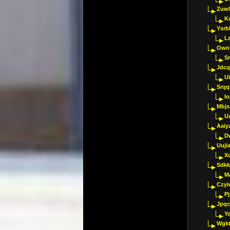
Zuwl
K
Ysrb
L
Ownl
Sr
Jdcq
U
Srqq
I
Mbjs
U
Aaiy
D
Uujia
Xc
Sdkk
M
Czyi
P
Jpqc
Y
Wgkt