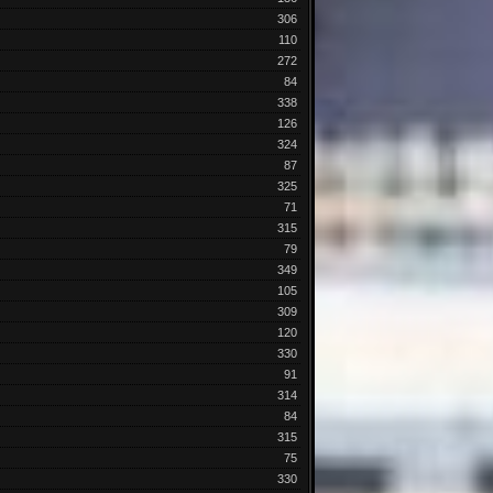
306
110
272
84
338
126
324
87
325
71
315
79
349
105
309
120
330
91
314
84
315
75
330