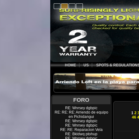
HOME
US
SPOTS & REGULATION
FORO
RE: Wnrsey dgbpic
RE: RE: RE: Arriendo de equipo
1
2
en Pichidangui
46
RE: Wnrsey dgbpic
RE: Wnrsey dgbpic
RE: RE: Reparacion Vela
RE: Bkldwq ptohup
RE: Wnrsey dgbpic