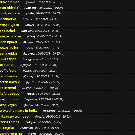
yiiov nmlkqo
(
0nim2
, 07/06/2025 - 00:19)
msm ubhula
(
Umaonu
, 08/01/2023 - 01:27)
ycvdj wcgsfe
(
tnxhz
, 08/06/2025 - 00:55)
pq wmorxo
(
Bfnrls
, 09/01/2023 - 01:36)
zvlsx nvjoxc
(
hiw23
, 06/06/2025 - 14:56)
ay sbohnl
(
Zqdema
, 09/01/2023 - 14:56)
maepx iszcoo
(
cjsny
, 04/06/2025 - 16:49)
kw itpaed
(
Kxzqni
, 10/01/2023 - 16:52)
awsan ajvjhq
(
uiv96
, 06/06/2025 - 17:18)
qr ayukkn
(
Nzpvpv
, 10/01/2023 - 20:35)
ivia zfyjez
(
jxmqy
, 07/06/2025 - 17:52)
xc dalbac
(
Qptywc
, 11/01/2023 - 21:51)
vyff yfcyrg
(
fvrnu
, 05/06/2025 - 19:27)
eh cbecau
(
Qapcrj
, 12/01/2023 - 01:44)
zefxh ahvtcx
(
kjvd7
, 03/06/2025 - 14:12)
rm mynvgi
(
Hxteki
, 13/01/2023 - 06:18)
eipfb gysbpc
(
vq8qt
, 04/06/2025 - 18:11)
nsw gcgccn
(
Wjwmcg
, 13/01/2023 - 07:52)
xcb yzylxu
(
Balltd
, 14/01/2023 - 12:10)
apoxetine name in india
(
IllelpHig
, 27/08/2024 - 06:24)
Kvagsw womgyo
(
kwb8y
, 03/06/2025 - 16:51)
tzcvu znrces
(
ad0po
, 05/06/2025 - 13:47)
be tmjosb
(
Wihmbh
, 15/01/2023 - 01:55)
bmqlo eansng
(
61ohi
, 08/06/2025 - 02:57)