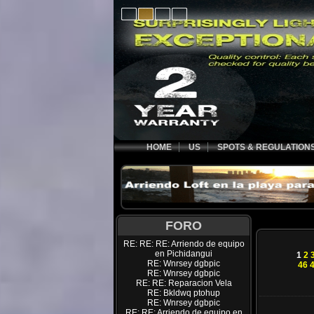
HOME
US
SPOTS & REGULATION
FORO
RE: RE: RE: Arriendo de equipo
en Pichidangui
1
2
RE: Wnrsey dgbpic
46
RE: Wnrsey dgbpic
RE: RE: Reparacion Vela
RE: Bkldwq ptohup
RE: Wnrsey dgbpic
RE: RE: Arriendo de equipo en