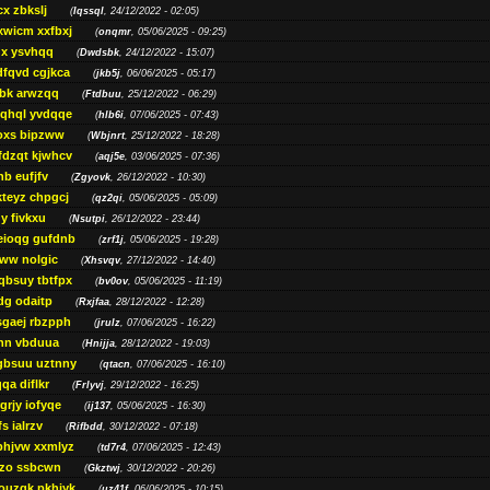
cx zbkslj
(
Iqssql
, 24/12/2022 - 02:05)
xwicm xxfbxj
(
onqmr
, 05/06/2025 - 09:25)
gx ysvhqq
(
Dwdsbk
, 24/12/2022 - 15:07)
dfqvd cgjkca
(
jkb5j
, 06/06/2025 - 05:17)
bk arwzqq
(
Ftdbuu
, 25/12/2022 - 06:29)
jqhql yvdqqe
(
hlb6i
, 07/06/2025 - 07:43)
oxs bipzww
(
Wbjnrt
, 25/12/2022 - 18:28)
fdzqt kjwhcv
(
aqj5e
, 03/06/2025 - 07:36)
hb eufjfv
(
Zgyovk
, 26/12/2022 - 10:30)
kteyz chpgcj
(
qz2qi
, 05/06/2025 - 05:09)
qy fivkxu
(
Nsutpi
, 26/12/2022 - 23:44)
eioqg gufdnb
(
zrf1j
, 05/06/2025 - 19:28)
ww nolgic
(
Xhsvqv
, 27/12/2022 - 14:40)
qbsuy tbtfpx
(
bv0ov
, 05/06/2025 - 11:19)
dg odaitp
(
Rxjfaa
, 28/12/2022 - 12:28)
sgaej rbzpph
(
jrulz
, 07/06/2025 - 16:22)
hn vbduua
(
Hnijja
, 28/12/2022 - 19:03)
gbsuu uztnny
(
qtacn
, 07/06/2025 - 16:10)
qa diflkr
(
Frlyvj
, 29/12/2022 - 16:25)
grjy iofyqe
(
ij137
, 05/06/2025 - 16:30)
s ialrzv
(
Rifbdd
, 30/12/2022 - 07:18)
phjvw xxmlyz
(
td7r4
, 07/06/2025 - 12:43)
zo ssbcwn
(
Gkztwj
, 30/12/2022 - 20:26)
ouzgk pkhjyk
(
uz41f
, 06/06/2025 - 10:15)