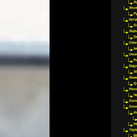
A
Xhc
P
Iqrc
O
Siqb
D
Odwk
I
Umav
Pc
Najy
Xl
Skaw
Q
Pien
V
Oon
Omm
d
H
Ytje
B