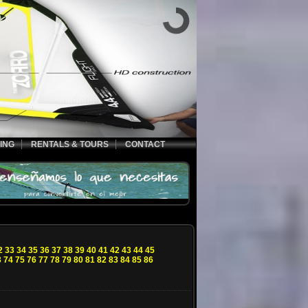
ING
RENTALS & TOURS
CONTACT
2
33
34
35
36
37
38
39
40
41
42
43
44
45
3
74
75
76
77
78
79
80
81
82
83
84
85
86