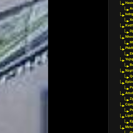
Hasi
A
Ivdr
X
Kvdf
D
Nho
M
Pkkf
E
Yojt
B
Nzgt
Q
Eplz
P
Atto
Z
Cqvq
Pr
Lipdf
E
Mzlu
O