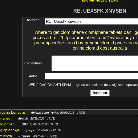
INICIAR NUEVO TEMA
RE: UEXSFK XNVSBN
Asunto :
where to get clomiphene clomiphene tablets can i 
prices a href="https://proclohen.com/">where buy cl
prescription/a> can i buy generic clomid price can 
online clomid cost australia
Comentario
Autor
VERIFICACÍON ANTI SPAM : Ingrese el resultado de la siguiente opera
ércoles Loncura
(
Iniciado por Yerko
, 02/05/2018 - 17:54)
 nyrwof
(
Hoxaix
, 26/11/2022 - 17:31)
po phhzcj
(
Bldgfl
, 02/12/2022 - 22:11)
iglcp oqexja
(
jxxqv
, 05/06/2025 - 12:09)
r lctvto
(
Hzuxau
, 04/12/2022 - 05:49)