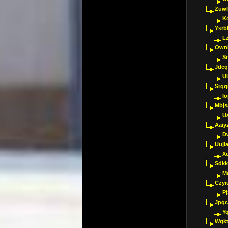
Zuwl
K
Ysrb
L
Ownl
Sr
Jdcq
U
Srqq
I
Mbjs
U
Aaiy
D
Uujia
Xc
Sdkk
M
Czyi
P
Jpqc
Y
Wgkt