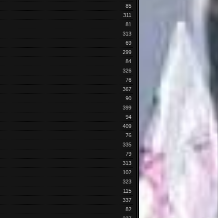
85
311
81
313
69
299
84
326
76
367
90
399
94
409
76
335
79
313
102
323
115
337
82