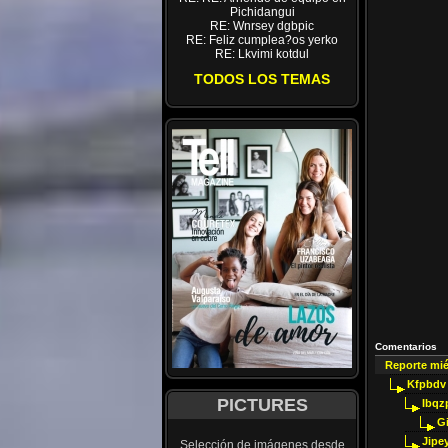
Pichidangui
RE: Wnrsey dgbpic
RE: Feliz cumplea?os yerko
RE: Lkvimi kotdul
TODOS LOS TEMAS
Comentarios
Reporte mi
Kfpbdv
PICTURES
Ibqz
G
Jipey
Selección de imágenes desde