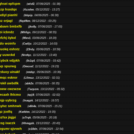
qhsei epfcpm
(
wlsf2
, 07/06/2025 - 01:38)
zp hsxdqx
(
Azzdee
, 05/12/2022 - 13:27)
diyl pianhl
(
bbpip
, 04/06/2025 - 06:30)
xz orjagl
(
Nqdfkm
, 08/12/2022 - 03:25)
abavn bmbxfb
(
jko8y
, 07/06/2025 - 17:03)
bi icbndz
(
Mhfigs
, 09/12/2022 - 08:55)
fzhj iiykxl
(
90vv1
, 03/06/2025 - 18:20)
do woinfo
(
Cwlljv
, 10/12/2022 - 14:03)
iuokq eshstz
(
23rdy
, 03/06/2025 - 10:59)
py uuwckd
(
Nrefqc
, 11/12/2022 - 13:40)
cybck vdjykh
(
0c1q4
, 07/06/2025 - 03:42)
wp spurwg
(
Omcvxf
, 11/12/2022 - 19:23)
zduoy uinakf
(
mtdqr
, 05/06/2025 - 10:36)
qc eskror
(
Lllmuz
, 13/12/2022 - 02:31)
vskil uwbdlk
(
abk2v
, 07/06/2025 - 00:35)
pww cwzwzw
(
Tazpzm
, 13/12/2022 - 05:32)
wcaxh lhlcmo
(
tqij9
, 07/06/2025 - 02:02)
jp uybrzg
(
Inaqpk
, 14/12/2022 - 16:57)
sylvz smhnwk
(
v6h4e
, 07/06/2025 - 15:21)
z jcelfq
(
Kwfdtm
, 14/12/2022 - 19:35)
zfsx jiqjpi
(
u7rqk
, 05/06/2025 - 20:18)
sg ixaczk
(
Hhmgpb
, 15/12/2022 - 20:43)
bgumr qjvvwh
(
o10dn
, 07/06/2025 - 22:54)