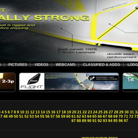
S
PICTURES
VIDEOS
WEBCAMS
CLASSIFIED & ADDS
LODG
3
4
5
6
7
8
9
10
11
12
13
14
15
16
17
18
19
20
21
22
23
24
25
26
27
28
29
30
31
3
47
48
49
50
51
52
53
54
55
56
57
58
59
60
61
62
63
64
65
66
67
68
69
70
71
72
7
87
88
89
90
91
92
93
94
95
96
97