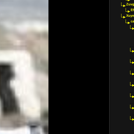
Zuvg
E
Xuyn
ca