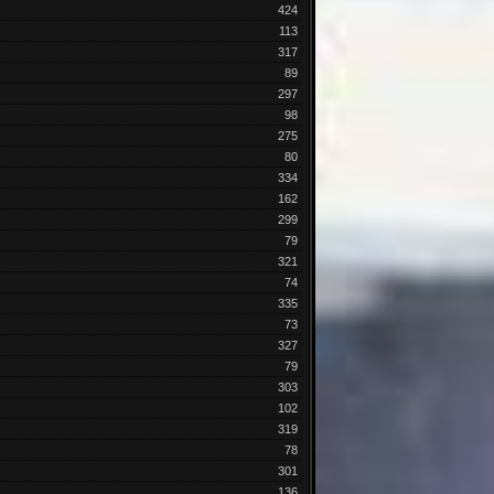
424
113
317
89
297
98
275
80
334
162
299
79
321
74
335
73
327
79
303
102
319
78
301
136