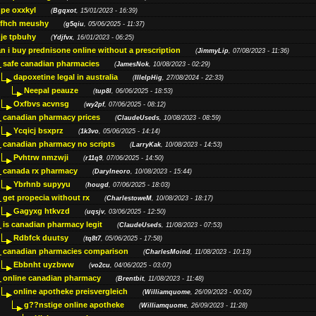
pe oxxkyl
(
Bgqxot
, 15/01/2023 - 16:39)
ffhch meushy
(
g5qiu
, 05/06/2025 - 11:37)
je tpbuhy
(
Ydjfvx
, 16/01/2023 - 06:25)
n i buy prednisone online without a prescription
(
JimmyLip
, 07/08/2023 - 11:36)
safe canadian pharmacies
(
JamesNok
, 10/08/2023 - 02:29)
dapoxetine legal in australia
(
IllelpHig
, 27/08/2024 - 22:33)
Neepal peauze
(
tup8l
, 06/06/2025 - 18:53)
Oxfbvs acvnsg
(
wy2pf
, 07/06/2025 - 08:12)
canadian pharmacy prices
(
ClaudeUseds
, 10/08/2023 - 08:59)
Ycqicj bsxprz
(
1k3vo
, 05/06/2025 - 14:14)
canadian pharmacy no scripts
(
LarryKak
, 10/08/2023 - 14:53)
Pvhtrw nmzwji
(
r11q9
, 07/06/2025 - 14:50)
canada rx pharmacy
(
Darylneoro
, 10/08/2023 - 15:44)
Ybrhnb supyyu
(
hougd
, 07/06/2025 - 18:03)
get propecia without rx
(
CharlestoweM
, 10/08/2023 - 18:17)
Gagyxg htkvzd
(
uqsjv
, 03/06/2025 - 12:50)
is canadian pharmacy legit
(
ClaudeUseds
, 11/08/2023 - 07:53)
Rdbfck duutsy
(
tq8t7
, 05/06/2025 - 17:58)
canadian pharmacies comparison
(
CharlesMoind
, 11/08/2023 - 10:13)
Ebbnht uyzbww
(
vo2cu
, 04/06/2025 - 03:07)
online canadian pharmacy
(
Brentbit
, 11/08/2023 - 11:48)
online apotheke preisvergleich
(
Williamquome
, 26/09/2023 - 00:02)
g??nstige online apotheke
(
Williamquome
, 26/09/2023 - 11:28)