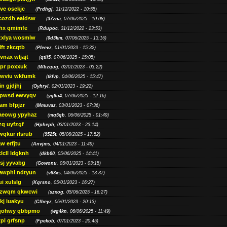
ve osekjc
(
Prdhgj
, 31/12/2022 - 10:55)
cozdh eaidsw
(
37zna
, 07/06/2025 - 10:08)
hx qmimfe
(
Rdupoc
, 31/12/2022 - 23:53)
zxlya wosmlw
(
0d3km
, 07/06/2025 - 13:16)
ft zkcqtb
(
Pfeevz
, 01/01/2023 - 15:32)
vnax wljajt
(
qtii5
, 07/06/2025 - 15:05)
pr poxxuk
(
Wbzqug
, 02/01/2023 - 03:22)
iwviu wkfumk
(
tkfvp
, 04/06/2025 - 15:47)
in gjdjhj
(
Oyhryl
, 02/01/2023 - 19:22)
opwsd ewvyqv
(
yg8u4
, 07/06/2025 - 12:16)
am bfpjzr
(
Mmuvaz
, 03/01/2023 - 07:36)
aeowg ypyhaz
(
mq5qb
, 06/06/2025 - 01:49)
zq uyfzgf
(
Hpheph
, 03/01/2023 - 23:14)
wqkur rlsrub
(
9525t
, 05/06/2025 - 17:52)
w erfjtu
(
Anvjms
, 04/01/2023 - 11:49)
lcll ldgknh
(
dkb00
, 05/06/2025 - 14:41)
sj yyvabg
(
Gowonu
, 05/01/2023 - 03:15)
awphl ndtyun
(
v83xs
, 04/06/2025 - 13:37)
ui xulslg
(
Kqrsno
, 05/01/2023 - 16:27)
jzwqm qkwcwi
(
szxog
, 05/06/2025 - 16:27)
kj iuakyu
(
Clheyz
, 06/01/2023 - 20:13)
qohwy qbbpmo
(
wg4kn
, 06/06/2025 - 11:49)
pl grfsnp
(
Fpekob
, 07/01/2023 - 20:45)