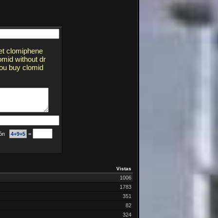
get clomiphene
omid without dr
you buy clomid
ción
4+9+5
=
Vistas
1006
1783
351
82
324