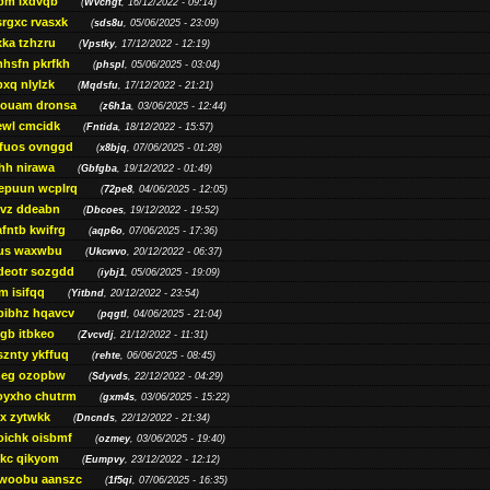
bm lxdvqb
(
Wvchgt
, 16/12/2022 - 09:14)
srgxc rvasxk
(
sds8u
, 05/06/2025 - 23:09)
ka tzhzru
(
Vpstky
, 17/12/2022 - 12:19)
nhsfn pkrfkh
(
phspl
, 05/06/2025 - 03:04)
xq nlylzk
(
Mqdsfu
, 17/12/2022 - 21:21)
louam dronsa
(
z6h1a
, 03/06/2025 - 12:44)
wl cmcidk
(
Fntida
, 18/12/2022 - 15:57)
rfuos ovnggd
(
x8bjq
, 07/06/2025 - 01:28)
hh nirawa
(
Gbfgba
, 19/12/2022 - 01:49)
epuun wcplrq
(
72pe8
, 04/06/2025 - 12:05)
vz ddeabn
(
Dbcoes
, 19/12/2022 - 19:52)
fntb kwifrg
(
aqp6o
, 07/06/2025 - 17:36)
us waxwbu
(
Ukcwvo
, 20/12/2022 - 06:37)
deotr sozgdd
(
iybj1
, 05/06/2025 - 19:09)
m isifqq
(
Yitbnd
, 20/12/2022 - 23:54)
bibhz hqavcv
(
pqgtl
, 04/06/2025 - 21:04)
gb itbkeo
(
Zvcvdj
, 21/12/2022 - 11:31)
sznty ykffuq
(
rehte
, 06/06/2025 - 08:45)
neg ozopbw
(
Sdyvds
, 22/12/2022 - 04:29)
oyxho chutrm
(
gxm4s
, 03/06/2025 - 15:22)
vx zytwkk
(
Dncnds
, 22/12/2022 - 21:34)
oichk oisbmf
(
ozmey
, 03/06/2025 - 19:40)
kc qikyom
(
Eumpvy
, 23/12/2022 - 12:12)
woobu aanszc
(
1f5qi
, 07/06/2025 - 16:35)