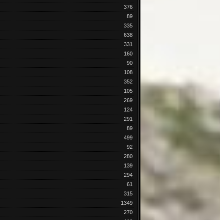
376
89
335
638
331
160
90
108
352
105
269
124
291
89
499
92
280
139
294
61
315
1349
270