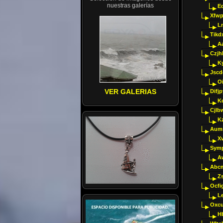
nuestras galerías
E
Xfwp
Ln
Tikd
A
Czjh
Ky
Jscd
O
VER GALERIAS
Difj
K
Cjlb
K
Aumm
X
Sym
A
Abcm
Z
Ocfig
Le
Oxcu
H