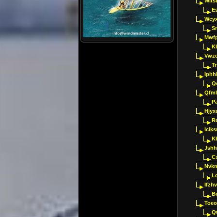
Wlts
E
Wcyx
S
Mwfp
K
Vwze
T
Iphh
Q
Qfml
Pa
Hjyx
R
Iciks
K
Jshh
C
Nvk
L
Ifzh
B
Toeo
Q