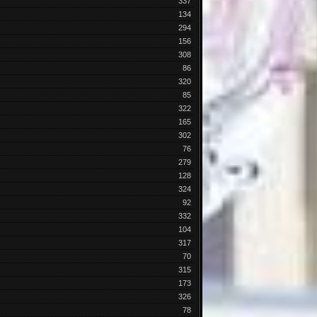
337
134
294
156
308
86
320
85
322
165
302
76
279
128
324
92
332
104
317
70
315
173
326
78