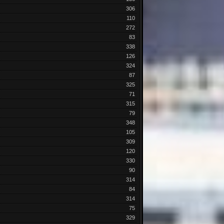
306
110
272
83
338
126
324
87
325
71
315
79
348
105
309
120
330
90
314
84
314
75
329