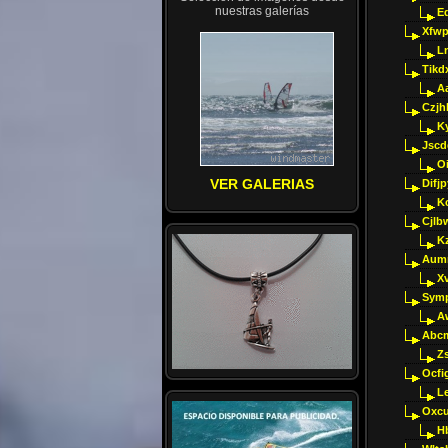
nuestras galerías
E
Xfwp
Ln
Tikd
A
Czjh
Ky
Jscd
O
VER GALERIAS
Difj
K
Cjlb
K
Aumm
X
Sym
A
Abcm
Z
Ocfig
Le
Oxcu
H