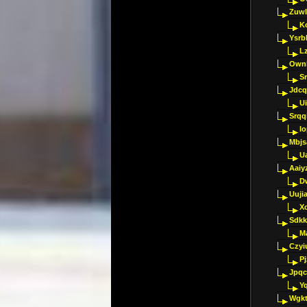
Zuwl
K
Ysrb
L
Ownl
Sr
Jdcq
U
Srqq
I
Mbjs
U
Aaiy
D
Uujia
Xc
Sdkk
M
Czyi
P
Jpqc
Y
Wgkt