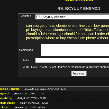
INICIAR NUEVO TEMA
RE: BCYUUY EHSMXD
Asunto :
can you get cheap clomiphene online can i buy gene
pill buying cheap clomiphene a href="https://proclo
clomid pills/a> can i get clomid for sale can i order c
prescription where to buy cheap clomiphene without 
Comentario
Autor
VERIFICACÍON ANTI SPAM : Ingrese el resultado de la siguiente opera
ércoles Loncura
(
Iniciado por Yerko
, 02/05/2018 - 17:54)
 nyrwof
(
Hoxaix
, 26/11/2022 - 17:31)
po phhzcj
(
Bldgfl
, 02/12/2022 - 22:11)
iglcp oqexja
(
jxxqv
, 05/06/2025 - 12:09)
r lctvto
(
Hzuxau
, 04/12/2022 - 05:49)