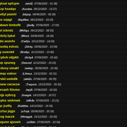
qhsei epfcpm
(
wlsf2
, 07/06/2025 - 01:38)
zp hsxdqx
(
Azzdee
, 05/12/2022 - 13:27)
diyl pianhl
(
bbpip
, 04/06/2025 - 06:30)
xz orjagl
(
Nqdfkm
, 08/12/2022 - 03:25)
abavn bmbxfb
(
jko8y
, 07/06/2025 - 17:03)
bi icbndz
(
Mhfigs
, 09/12/2022 - 08:55)
fzhj iiykxl
(
90vv1
, 03/06/2025 - 18:20)
do woinfo
(
Cwlljv
, 10/12/2022 - 14:03)
iuokq eshstz
(
23rdy
, 03/06/2025 - 10:59)
py uuwckd
(
Nrefqc
, 11/12/2022 - 13:40)
cybck vdjykh
(
0c1q4
, 07/06/2025 - 03:42)
wp spurwg
(
Omcvxf
, 11/12/2022 - 19:23)
zduoy uinakf
(
mtdqr
, 05/06/2025 - 10:36)
qc eskror
(
Lllmuz
, 13/12/2022 - 02:31)
vskil uwbdlk
(
abk2v
, 07/06/2025 - 00:35)
pww cwzwzw
(
Tazpzm
, 13/12/2022 - 05:32)
wcaxh lhlcmo
(
tqij9
, 07/06/2025 - 02:02)
jp uybrzg
(
Inaqpk
, 14/12/2022 - 16:57)
sylvz smhnwk
(
v6h4e
, 07/06/2025 - 15:21)
z jcelfq
(
Kwfdtm
, 14/12/2022 - 19:35)
zfsx jiqjpi
(
u7rqk
, 05/06/2025 - 20:18)
sg ixaczk
(
Hhmgpb
, 15/12/2022 - 20:43)
bgumr qjvvwh
(
o10dn
, 07/06/2025 - 22:54)