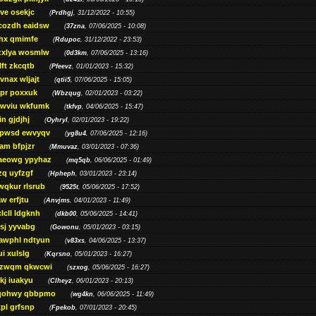
ve osekjc
(
Prdhgj
, 31/12/2022 - 10:55)
cozdh eaidsw
(
37zna
, 07/06/2025 - 10:08)
hx qmimfe
(
Rdupoc
, 31/12/2022 - 23:53)
zxlya wosmlw
(
0d3km
, 07/06/2025 - 13:16)
ft zkcqtb
(
Pfeevz
, 01/01/2023 - 15:32)
vnax wljajt
(
qtii5
, 07/06/2025 - 15:05)
pr poxxuk
(
Wbzqug
, 02/01/2023 - 03:22)
iwviu wkfumk
(
tkfvp
, 04/06/2025 - 15:47)
in gjdjhj
(
Oyhryl
, 02/01/2023 - 19:22)
opwsd ewvyqv
(
yg8u4
, 07/06/2025 - 12:16)
am bfpjzr
(
Mmuvaz
, 03/01/2023 - 07:36)
aeowg ypyhaz
(
mq5qb
, 06/06/2025 - 01:49)
zq uyfzgf
(
Hpheph
, 03/01/2023 - 23:14)
wqkur rlsrub
(
9525t
, 05/06/2025 - 17:52)
w erfjtu
(
Anvjms
, 04/01/2023 - 11:49)
lcll ldgknh
(
dkb00
, 05/06/2025 - 14:41)
sj yyvabg
(
Gowonu
, 05/01/2023 - 03:15)
awphl ndtyun
(
v83xs
, 04/06/2025 - 13:37)
ui xulslg
(
Kqrsno
, 05/01/2023 - 16:27)
jzwqm qkwcwi
(
szxog
, 05/06/2025 - 16:27)
kj iuakyu
(
Clheyz
, 06/01/2023 - 20:13)
qohwy qbbpmo
(
wg4kn
, 06/06/2025 - 11:49)
pl grfsnp
(
Fpekob
, 07/01/2023 - 20:45)