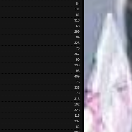
84
311
81
313
68
299
84
326
76
367
90
399
93
409
76
335
79
313
102
323
115
337
82