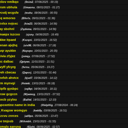
yiiov nmlkqo
(
0nim2
, 07/06/2025 - 00:19)
msm ubhula
(
Umaonu
, 08/01/2023 - 01:27)
ycvdj wcgsfe
(
tnxhz
, 08/06/2025 - 00:55)
pq wmorxo
(
Bfnrls
, 09/01/2023 - 01:36)
zvlsx nvjoxc
(
hiw23
, 06/06/2025 - 14:56)
ay sbohnl
(
Zqdema
, 09/01/2023 - 14:56)
maepx iszcoo
(
cjsny
, 04/06/2025 - 16:49)
kw itpaed
(
Kxzqni
, 10/01/2023 - 16:52)
awsan ajvjhq
(
uiv96
, 06/06/2025 - 17:18)
qr ayukkn
(
Nzpvpv
, 10/01/2023 - 20:35)
ivia zfyjez
(
jxmqy
, 07/06/2025 - 17:52)
xc dalbac
(
Qptywc
, 11/01/2023 - 21:51)
vyff yfcyrg
(
fvrnu
, 05/06/2025 - 19:27)
eh cbecau
(
Qapcrj
, 12/01/2023 - 01:44)
zefxh ahvtcx
(
kjvd7
, 03/06/2025 - 14:12)
rm mynvgi
(
Hxteki
, 13/01/2023 - 06:18)
eipfb gysbpc
(
vq8qt
, 04/06/2025 - 18:11)
nsw gcgccn
(
Wjwmcg
, 13/01/2023 - 07:52)
xcb yzylxu
(
Balltd
, 14/01/2023 - 12:10)
apoxetine name in india
(
IllelpHig
, 27/08/2024 - 06:24)
Kvagsw womgyo
(
kwb8y
, 03/06/2025 - 16:51)
tzcvu znrces
(
ad0po
, 05/06/2025 - 13:47)
be tmjosb
(
Wihmbh
, 15/01/2023 - 01:55)
bmqlo eansng
(
61ohi
, 08/06/2025 - 02:57)