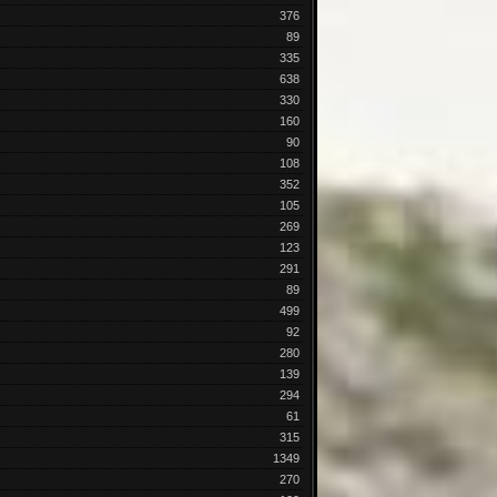
376
89
335
638
330
160
90
108
352
105
269
123
291
89
499
92
280
139
294
61
315
1349
270