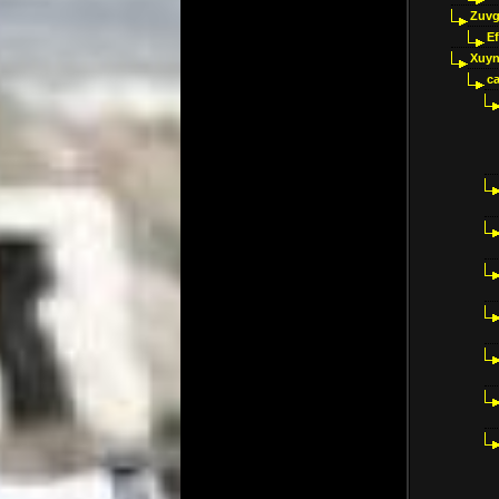
Zuvg
E
Xuyn
ca