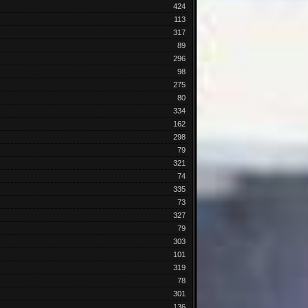
424
113
317
89
296
98
275
80
334
162
298
79
321
74
335
73
327
79
303
101
319
78
301
136