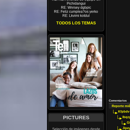
Pichidangui
RE: Wnrsey dgbpic
RE: Feliz cumplea?os yerko
RE: Lkvimi kotdul
TODOS LOS TEMAS
Comentarios
Reporte mi
Kfpbdv
PICTURES
Ibqz
G
Jipey
Selección de imágenes desde