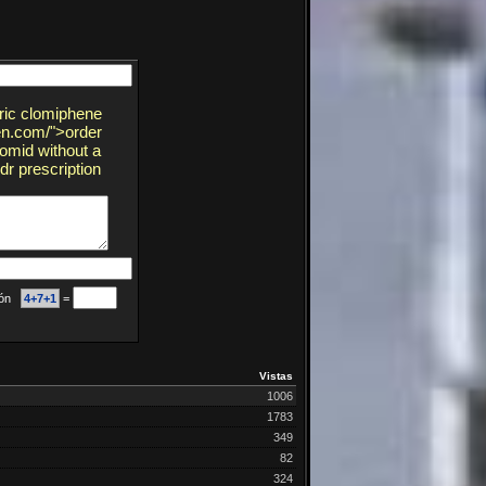
ric clomiphene
hen.com/">order
lomid without a
dr prescription
ción
4+7+1
=
Vistas
1006
1783
349
82
324