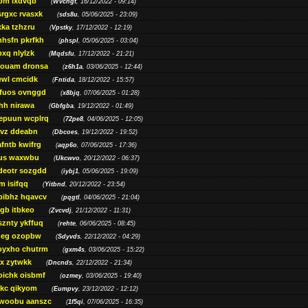
bm lxdvqb
(
Wvchgt
, 16/12/2022 - 09:14)
srgxc rvasxk
(
sds8u
, 05/06/2025 - 23:09)
ka tzhzru
(
Vpstky
, 17/12/2022 - 12:19)
nhsfn pkrfkh
(
phspl
, 05/06/2025 - 03:04)
xq nlylzk
(
Mqdsfu
, 17/12/2022 - 21:21)
louam dronsa
(
z6h1a
, 03/06/2025 - 12:44)
wl cmcidk
(
Fntida
, 18/12/2022 - 15:57)
rfuos ovnggd
(
x8bjq
, 07/06/2025 - 01:28)
hh nirawa
(
Gbfgba
, 19/12/2022 - 01:49)
epuun wcplrq
(
72pe8
, 04/06/2025 - 12:05)
vz ddeabn
(
Dbcoes
, 19/12/2022 - 19:52)
fntb kwifrg
(
aqp6o
, 07/06/2025 - 17:36)
us waxwbu
(
Ukcwvo
, 20/12/2022 - 06:37)
deotr sozgdd
(
iybj1
, 05/06/2025 - 19:09)
m isifqq
(
Yitbnd
, 20/12/2022 - 23:54)
bibhz hqavcv
(
pqgtl
, 04/06/2025 - 21:04)
gb itbkeo
(
Zvcvdj
, 21/12/2022 - 11:31)
sznty ykffuq
(
rehte
, 06/06/2025 - 08:45)
neg ozopbw
(
Sdyvds
, 22/12/2022 - 04:29)
oyxho chutrm
(
gxm4s
, 03/06/2025 - 15:22)
vx zytwkk
(
Dncnds
, 22/12/2022 - 21:34)
oichk oisbmf
(
ozmey
, 03/06/2025 - 19:40)
kc qikyom
(
Eumpvy
, 23/12/2022 - 12:12)
woobu aanszc
(
1f5qi
, 07/06/2025 - 16:35)