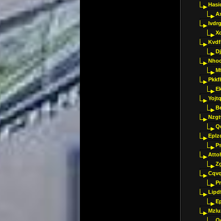
Hasi
A
Ivdr
X
Kvdf
D
Nho
M
Pkkf
E
Yojt
B
Nzgt
Q
Eplz
P
Atto
Z
Cqvq
Pr
Lipdf
E
Mzlu
O