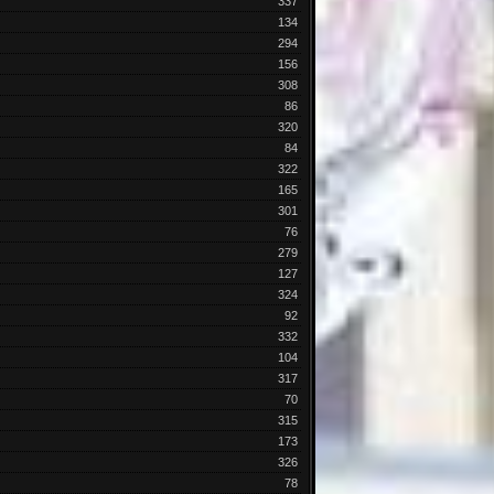
337
134
294
156
308
86
320
84
322
165
301
76
279
127
324
92
332
104
317
70
315
173
326
78