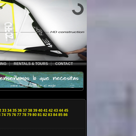
ING
RENTALS & TOURS
CONTACT
2
33
34
35
36
37
38
39
40
41
42
43
44
45
3
74
75
76
77
78
79
80
81
82
83
84
85
86