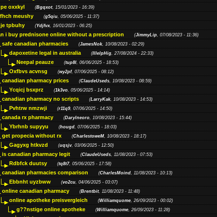
pe oxxkyl
(
Bgqxot
, 15/01/2023 - 16:39)
ffhch meushy
(
g5qiu
, 05/06/2025 - 11:37)
je tpbuhy
(
Ydjfvx
, 16/01/2023 - 06:25)
n i buy prednisone online without a prescription
(
JimmyLip
, 07/08/2023 - 11:36)
safe canadian pharmacies
(
JamesNok
, 10/08/2023 - 02:29)
dapoxetine legal in australia
(
IllelpHig
, 27/08/2024 - 22:33)
Neepal peauze
(
tup8l
, 06/06/2025 - 18:53)
Oxfbvs acvnsg
(
wy2pf
, 07/06/2025 - 08:12)
canadian pharmacy prices
(
ClaudeUseds
, 10/08/2023 - 08:59)
Ycqicj bsxprz
(
1k3vo
, 05/06/2025 - 14:14)
canadian pharmacy no scripts
(
LarryKak
, 10/08/2023 - 14:53)
Pvhtrw nmzwji
(
r11q9
, 07/06/2025 - 14:50)
canada rx pharmacy
(
Darylneoro
, 10/08/2023 - 15:44)
Ybrhnb supyyu
(
hougd
, 07/06/2025 - 18:03)
get propecia without rx
(
CharlestoweM
, 10/08/2023 - 18:17)
Gagyxg htkvzd
(
uqsjv
, 03/06/2025 - 12:50)
is canadian pharmacy legit
(
ClaudeUseds
, 11/08/2023 - 07:53)
Rdbfck duutsy
(
tq8t7
, 05/06/2025 - 17:58)
canadian pharmacies comparison
(
CharlesMoind
, 11/08/2023 - 10:13)
Ebbnht uyzbww
(
vo2cu
, 04/06/2025 - 03:07)
online canadian pharmacy
(
Brentbit
, 11/08/2023 - 11:48)
online apotheke preisvergleich
(
Williamquome
, 26/09/2023 - 00:02)
g??nstige online apotheke
(
Williamquome
, 26/09/2023 - 11:28)