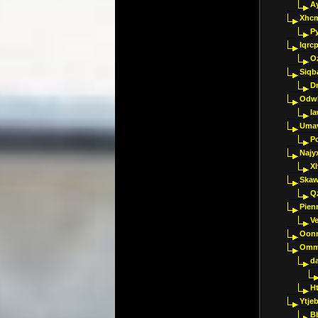
A
Xhc
P
Iqrc
O
Siqb
D
Odwk
I
Umav
Pc
Najy
Xl
Skaw
Q
Pien
V
Oon
Omm
d
H
Ytje
B