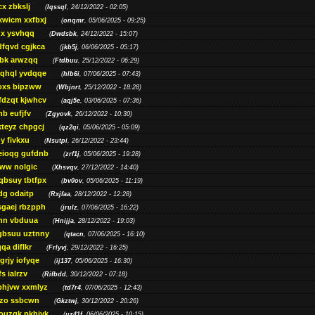
cx zbkslj
(
Iqssql
, 24/12/2022 - 02:05)
xwicm xxfbxj
(
onqmr
, 05/06/2025 - 09:25)
gx ysvhqq
(
Dwdsbk
, 24/12/2022 - 15:07)
dfqvd cgjkca
(
jkb5j
, 06/06/2025 - 05:17)
bk arwzqq
(
Ftdbuu
, 25/12/2022 - 06:29)
jqhql yvdqqe
(
hlb6i
, 07/06/2025 - 07:43)
oxs bipzww
(
Wbjnrt
, 25/12/2022 - 18:28)
fdzqt kjwhcv
(
aqj5e
, 03/06/2025 - 07:36)
hb eufjfv
(
Zgyovk
, 26/12/2022 - 10:30)
kteyz chpgcj
(
qz2qi
, 05/06/2025 - 05:09)
qy fivkxu
(
Nsutpi
, 26/12/2022 - 23:44)
eioqg gufdnb
(
zrf1j
, 05/06/2025 - 19:28)
ww nolgic
(
Xhsvqv
, 27/12/2022 - 14:40)
qbsuy tbtfpx
(
bv0ov
, 05/06/2025 - 11:19)
dg odaitp
(
Rxjfaa
, 28/12/2022 - 12:28)
sgaej rbzpph
(
jrulz
, 07/06/2025 - 16:22)
hn vbduua
(
Hnijja
, 28/12/2022 - 19:03)
gbsuu uztnny
(
qtacn
, 07/06/2025 - 16:10)
qa diflkr
(
Frlyvj
, 29/12/2022 - 16:25)
grjy iofyqe
(
ij137
, 05/06/2025 - 16:30)
s ialrzv
(
Rifbdd
, 30/12/2022 - 07:18)
phjvw xxmlyz
(
td7r4
, 07/06/2025 - 12:43)
zo ssbcwn
(
Gkztwj
, 30/12/2022 - 20:26)
ouzgk pkhjyk
(
uz41f
, 06/06/2025 - 10:15)