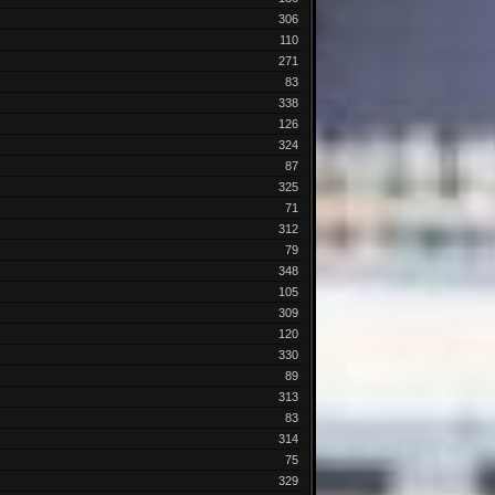
306
110
271
83
338
126
324
87
325
71
312
79
348
105
309
120
330
89
313
83
314
75
329