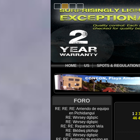
HOME
US
SPOTS & REGULATION
FORO
RE: RE: RE: Arriendo de equipo
en Pichidangui
1
2
RE: Wnrsey dgbpic
46
RE: Wnrsey dgbpic
RE: RE: Reparacion Vela
RE: Bkldwq ptohup
RE: Wnrsey dgbpic
RE: RE: Arriendo de equipo en