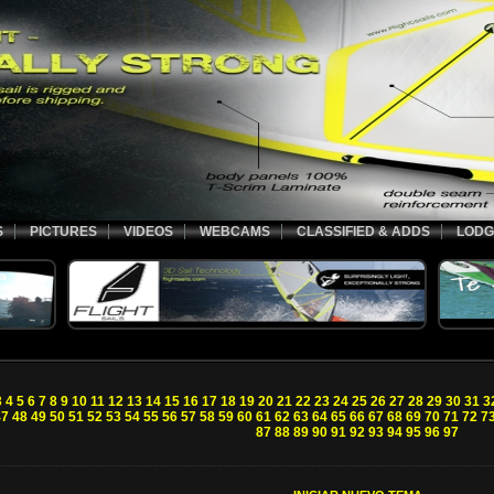
S
PICTURES
VIDEOS
WEBCAMS
CLASSIFIED & ADDS
LODG
3
4
5
6
7
8
9
10
11
12
13
14
15
16
17
18
19
20
21
22
23
24
25
26
27
28
29
30
31
3
47
48
49
50
51
52
53
54
55
56
57
58
59
60
61
62
63
64
65
66
67
68
69
70
71
72
7
87
88
89
90
91
92
93
94
95
96
97