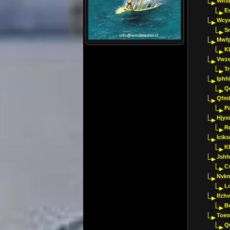
Wlts
E
Wcyx
S
Mwfp
K
Vwze
T
Iphh
Q
Qfml
Pa
Hjyx
R
Iciks
K
Jshh
C
Nvk
L
Ifzh
B
Toeo
Q