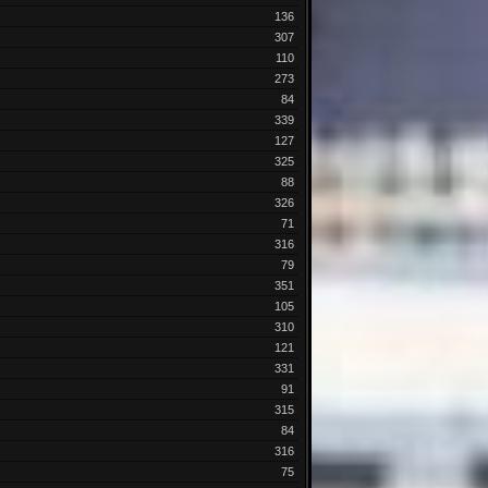
136
307
110
273
84
339
127
325
88
326
71
316
79
351
105
310
121
331
91
315
84
316
75