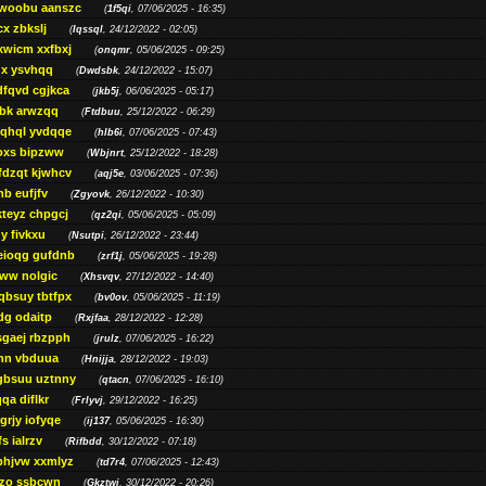
woobu aanszc
(
1f5qi
, 07/06/2025 - 16:35)
cx zbkslj
(
Iqssql
, 24/12/2022 - 02:05)
xwicm xxfbxj
(
onqmr
, 05/06/2025 - 09:25)
gx ysvhqq
(
Dwdsbk
, 24/12/2022 - 15:07)
dfqvd cgjkca
(
jkb5j
, 06/06/2025 - 05:17)
bk arwzqq
(
Ftdbuu
, 25/12/2022 - 06:29)
jqhql yvdqqe
(
hlb6i
, 07/06/2025 - 07:43)
oxs bipzww
(
Wbjnrt
, 25/12/2022 - 18:28)
fdzqt kjwhcv
(
aqj5e
, 03/06/2025 - 07:36)
hb eufjfv
(
Zgyovk
, 26/12/2022 - 10:30)
kteyz chpgcj
(
qz2qi
, 05/06/2025 - 05:09)
qy fivkxu
(
Nsutpi
, 26/12/2022 - 23:44)
eioqg gufdnb
(
zrf1j
, 05/06/2025 - 19:28)
ww nolgic
(
Xhsvqv
, 27/12/2022 - 14:40)
qbsuy tbtfpx
(
bv0ov
, 05/06/2025 - 11:19)
dg odaitp
(
Rxjfaa
, 28/12/2022 - 12:28)
sgaej rbzpph
(
jrulz
, 07/06/2025 - 16:22)
hn vbduua
(
Hnijja
, 28/12/2022 - 19:03)
gbsuu uztnny
(
qtacn
, 07/06/2025 - 16:10)
qa diflkr
(
Frlyvj
, 29/12/2022 - 16:25)
grjy iofyqe
(
ij137
, 05/06/2025 - 16:30)
s ialrzv
(
Rifbdd
, 30/12/2022 - 07:18)
phjvw xxmlyz
(
td7r4
, 07/06/2025 - 12:43)
zo ssbcwn
(
Gkztwj
, 30/12/2022 - 20:26)