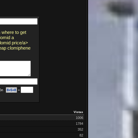
 where to get
lomid a
lomid price/a>
heap clomiphene
ción
8+5+8
=
Vistas
1006
1784
352
82