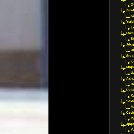
O
Zuwl
K
Ysrb
L
Ownl
Sr
Jdcq
U
Srqq
I
Mbjs
U
Aaiy
D
Uujia
Xc
Sdkk
M
Czyi
P
Jpqc
Y