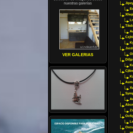
nuestras galerías
Jipey
E
Xfwp
Ln
Tikd
A
Czjh
Ky
Jscd
O
VER GALERIAS
Difj
K
Cjlb
K
Aumm
X
Sym
A
Abcm
Z
Ocfig
Le
Oxcu
H