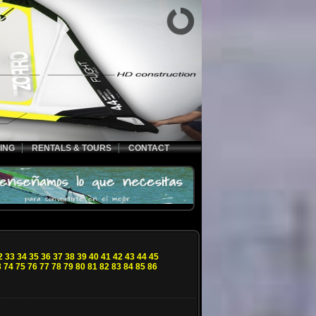
ING
RENTALS & TOURS
CONTACT
2
33
34
35
36
37
38
39
40
41
42
43
44
45
3
74
75
76
77
78
79
80
81
82
83
84
85
86