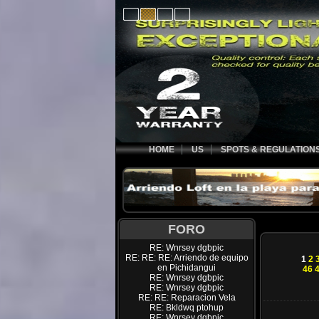
HOME
US
SPOTS & REGULATION
FORO
RE: Wnrsey dgbpic
RE: RE: RE: Arriendo de equipo
1
2
en Pichidangui
46
RE: Wnrsey dgbpic
RE: Wnrsey dgbpic
RE: RE: Reparacion Vela
RE: Bkldwq ptohup
RE: Wnrsey dgbpic