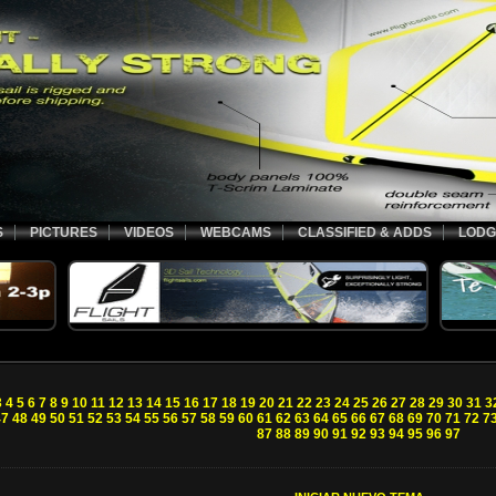
S
PICTURES
VIDEOS
WEBCAMS
CLASSIFIED & ADDS
LODG
3
4
5
6
7
8
9
10
11
12
13
14
15
16
17
18
19
20
21
22
23
24
25
26
27
28
29
30
31
3
47
48
49
50
51
52
53
54
55
56
57
58
59
60
61
62
63
64
65
66
67
68
69
70
71
72
7
87
88
89
90
91
92
93
94
95
96
97