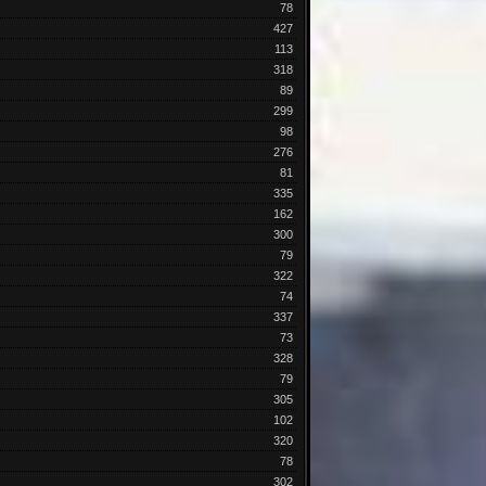
78
427
113
318
89
299
98
276
81
335
162
300
79
322
74
337
73
328
79
305
102
320
78
302