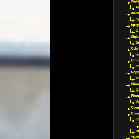
Wgkt
A
Xhc
P
Iqrc
O
Siqb
D
Odwk
I
Umav
Pc
Najy
Xl
Skaw
Q
Pien
V
Oon
Omm
d
H
Ytje