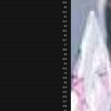
325
85
312
81
314
69
301
85
327
77
368
90
400
94
410
76
336
80
314
102
325
117
338
82