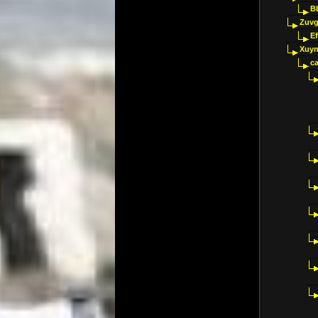
B
Zuvg
E
Xuyn
ca