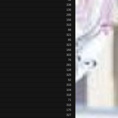
338
135
295
156
310
88
321
85
323
166
303
76
281
128
325
92
333
104
318
71
316
175
327