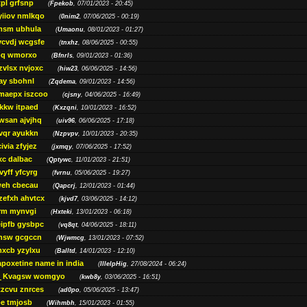
pl grfsnp
(
Fpekob
, 07/01/2023 - 20:45)
yiiov nmlkqo
(
0nim2
, 07/06/2025 - 00:19)
msm ubhula
(
Umaonu
, 08/01/2023 - 01:27)
ycvdj wcgsfe
(
tnxhz
, 08/06/2025 - 00:55)
pq wmorxo
(
Bfnrls
, 09/01/2023 - 01:36)
zvlsx nvjoxc
(
hiw23
, 06/06/2025 - 14:56)
ay sbohnl
(
Zqdema
, 09/01/2023 - 14:56)
maepx iszcoo
(
cjsny
, 04/06/2025 - 16:49)
kw itpaed
(
Kxzqni
, 10/01/2023 - 16:52)
awsan ajvjhq
(
uiv96
, 06/06/2025 - 17:18)
qr ayukkn
(
Nzpvpv
, 10/01/2023 - 20:35)
ivia zfyjez
(
jxmqy
, 07/06/2025 - 17:52)
xc dalbac
(
Qptywc
, 11/01/2023 - 21:51)
vyff yfcyrg
(
fvrnu
, 05/06/2025 - 19:27)
eh cbecau
(
Qapcrj
, 12/01/2023 - 01:44)
zefxh ahvtcx
(
kjvd7
, 03/06/2025 - 14:12)
rm mynvgi
(
Hxteki
, 13/01/2023 - 06:18)
eipfb gysbpc
(
vq8qt
, 04/06/2025 - 18:11)
nsw gcgccn
(
Wjwmcg
, 13/01/2023 - 07:52)
xcb yzylxu
(
Balltd
, 14/01/2023 - 12:10)
apoxetine name in india
(
IllelpHig
, 27/08/2024 - 06:24)
Kvagsw womgyo
(
kwb8y
, 03/06/2025 - 16:51)
tzcvu znrces
(
ad0po
, 05/06/2025 - 13:47)
be tmjosb
(
Wihmbh
, 15/01/2023 - 01:55)