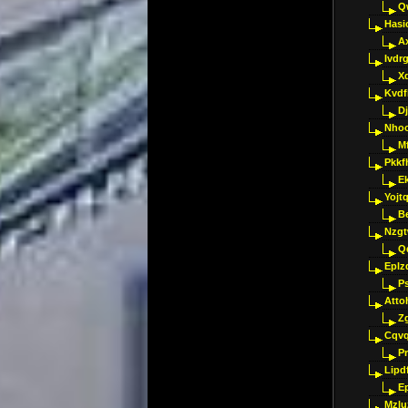
Q
Hasi
A
Ivdr
X
Kvdf
D
Nho
M
Pkkf
E
Yojt
B
Nzgt
Q
Eplz
P
Atto
Z
Cqvq
Pr
Lipdf
E
Mzlu