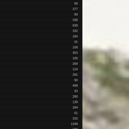
99
377
89
336
639
332
160
91
109
353
105
269
124
291
90
499
93
280
139
294
61
315
1349