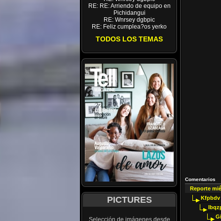
RE: RE: Arriendo de equipo en
Pichidangui
RE: Wnrsey dgbpic
RE: Feliz cumplea?os yerko
TODOS LOS TEMAS
Comentarios
Reporte mi
PICTURES
Kfpbdv
Ibqz
G
Selección de imágenes desde