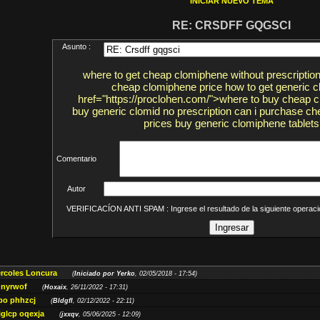
INICIAR NUEVO TEMA
RE: CRSDFF GQGSCI
Asunto :
where to get cheap clomiphene without prescription
cheap clomiphene price how to get generic c
href="https://proclohen.com/">where to buy cheap c
buy generic clomid no prescription can i purchase c
prices buy generic clomiphene tablets
Comentario
Autor
VERIFICACÍON ANTI SPAM : Ingrese el resultado de la siguiente opera
ércoles Loncura
(
Iniciado por Yerko
, 02/05/2018 - 17:54)
 nyrwof
(
Hoxaix
, 26/11/2022 - 17:31)
po phhzcj
(
Bldgfl
, 02/12/2022 - 22:11)
iglcp oqexja
(
jxxqv
, 05/06/2025 - 12:09)