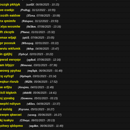
ouzgk pkhjyk
(
uz41f
, 06/06/2025 - 10:15)
ve osekjc
(
Prdhgj
, 31/12/2022 - 10:55)
cozdh eaidsw
(
37zna
, 07/06/2025 - 10:08)
hx qmimfe
(
Rdupoc
, 31/12/2022 - 23:53)
zxlya wosmlw
(
0d3km
, 07/06/2025 - 13:16)
ft zkcqtb
(
Pfeevz
, 01/01/2023 - 15:32)
vnax wljajt
(
qtii5
, 07/06/2025 - 15:05)
pr poxxuk
(
Wbzqug
, 02/01/2023 - 03:22)
iwviu wkfumk
(
tkfvp
, 04/06/2025 - 15:47)
in gjdjhj
(
Oyhryl
, 02/01/2023 - 19:22)
opwsd ewvyqv
(
yg8u4
, 07/06/2025 - 12:16)
am bfpjzr
(
Mmuvaz
, 03/01/2023 - 07:36)
aeowg ypyhaz
(
mq5qb
, 06/06/2025 - 01:49)
zq uyfzgf
(
Hpheph
, 03/01/2023 - 23:14)
wqkur rlsrub
(
9525t
, 05/06/2025 - 17:52)
w erfjtu
(
Anvjms
, 04/01/2023 - 11:49)
lcll ldgknh
(
dkb00
, 05/06/2025 - 14:41)
sj yyvabg
(
Gowonu
, 05/01/2023 - 03:15)
awphl ndtyun
(
v83xs
, 04/06/2025 - 13:37)
ui xulslg
(
Kqrsno
, 05/01/2023 - 16:27)
jzwqm qkwcwi
(
szxog
, 05/06/2025 - 16:27)
kj iuakyu
(
Clheyz
, 06/01/2023 - 20:13)
qohwy qbbpmo
(
wg4kn
, 06/06/2025 - 11:49)