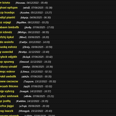
r lctvto
(
Hzuxau
, 04/12/2022 - 05:49)
qhsei epfcpm
(
wlsf2
, 07/06/2025 - 01:38)
zp hsxdqx
(
Azzdee
, 05/12/2022 - 13:27)
diyl pianhl
(
bbpip
, 04/06/2025 - 06:30)
xz orjagl
(
Nqdfkm
, 08/12/2022 - 03:25)
abavn bmbxfb
(
jko8y
, 07/06/2025 - 17:03)
bi icbndz
(
Mhfigs
, 09/12/2022 - 08:55)
fzhj iiykxl
(
90vv1
, 03/06/2025 - 18:20)
do woinfo
(
Cwlljv
, 10/12/2022 - 14:03)
iuokq eshstz
(
23rdy
, 03/06/2025 - 10:59)
py uuwckd
(
Nrefqc
, 11/12/2022 - 13:40)
cybck vdjykh
(
0c1q4
, 07/06/2025 - 03:42)
wp spurwg
(
Omcvxf
, 11/12/2022 - 19:23)
zduoy uinakf
(
mtdqr
, 05/06/2025 - 10:36)
qc eskror
(
Lllmuz
, 13/12/2022 - 02:31)
vskil uwbdlk
(
abk2v
, 07/06/2025 - 00:35)
pww cwzwzw
(
Tazpzm
, 13/12/2022 - 05:32)
wcaxh lhlcmo
(
tqij9
, 07/06/2025 - 02:02)
jp uybrzg
(
Inaqpk
, 14/12/2022 - 16:57)
sylvz smhnwk
(
v6h4e
, 07/06/2025 - 15:21)
z jcelfq
(
Kwfdtm
, 14/12/2022 - 19:35)
zfsx jiqjpi
(
u7rqk
, 05/06/2025 - 20:18)
sg ixaczk
(
Hhmgpb
, 15/12/2022 - 20:43)
bgumr qjvvwh