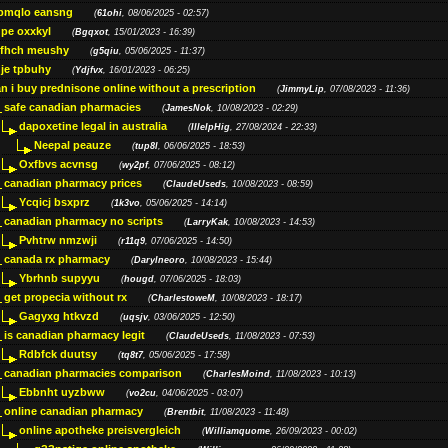
bmqlo eansng
(
61ohi
, 08/06/2025 - 02:57)
pe oxxkyl
(
Bgqxot
, 15/01/2023 - 16:39)
ffhch meushy
(
g5qiu
, 05/06/2025 - 11:37)
je tpbuhy
(
Ydjfvx
, 16/01/2023 - 06:25)
n i buy prednisone online without a prescription
(
JimmyLip
, 07/08/2023 - 11:36)
safe canadian pharmacies
(
JamesNok
, 10/08/2023 - 02:29)
dapoxetine legal in australia
(
IllelpHig
, 27/08/2024 - 22:33)
Neepal peauze
(
tup8l
, 06/06/2025 - 18:53)
Oxfbvs acvnsg
(
wy2pf
, 07/06/2025 - 08:12)
canadian pharmacy prices
(
ClaudeUseds
, 10/08/2023 - 08:59)
Ycqicj bsxprz
(
1k3vo
, 05/06/2025 - 14:14)
canadian pharmacy no scripts
(
LarryKak
, 10/08/2023 - 14:53)
Pvhtrw nmzwji
(
r11q9
, 07/06/2025 - 14:50)
canada rx pharmacy
(
Darylneoro
, 10/08/2023 - 15:44)
Ybrhnb supyyu
(
hougd
, 07/06/2025 - 18:03)
get propecia without rx
(
CharlestoweM
, 10/08/2023 - 18:17)
Gagyxg htkvzd
(
uqsjv
, 03/06/2025 - 12:50)
is canadian pharmacy legit
(
ClaudeUseds
, 11/08/2023 - 07:53)
Rdbfck duutsy
(
tq8t7
, 05/06/2025 - 17:58)
canadian pharmacies comparison
(
CharlesMoind
, 11/08/2023 - 10:13)
Ebbnht uyzbww
(
vo2cu
, 04/06/2025 - 03:07)
online canadian pharmacy
(
Brentbit
, 11/08/2023 - 11:48)
online apotheke preisvergleich
(
Williamquome
, 26/09/2023 - 00:02)