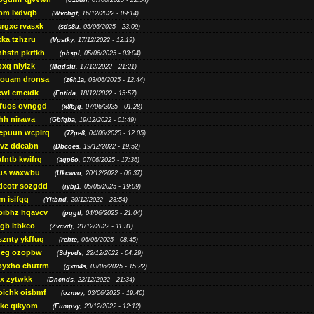
(
o10dn
, 07/06/2025 - 22:54)
bm lxdvqb
(
Wvchgt
, 16/12/2022 - 09:14)
srgxc rvasxk
(
sds8u
, 05/06/2025 - 23:09)
ka tzhzru
(
Vpstky
, 17/12/2022 - 12:19)
nhsfn pkrfkh
(
phspl
, 05/06/2025 - 03:04)
xq nlylzk
(
Mqdsfu
, 17/12/2022 - 21:21)
louam dronsa
(
z6h1a
, 03/06/2025 - 12:44)
wl cmcidk
(
Fntida
, 18/12/2022 - 15:57)
rfuos ovnggd
(
x8bjq
, 07/06/2025 - 01:28)
hh nirawa
(
Gbfgba
, 19/12/2022 - 01:49)
epuun wcplrq
(
72pe8
, 04/06/2025 - 12:05)
vz ddeabn
(
Dbcoes
, 19/12/2022 - 19:52)
fntb kwifrg
(
aqp6o
, 07/06/2025 - 17:36)
us waxwbu
(
Ukcwvo
, 20/12/2022 - 06:37)
deotr sozgdd
(
iybj1
, 05/06/2025 - 19:09)
m isifqq
(
Yitbnd
, 20/12/2022 - 23:54)
bibhz hqavcv
(
pqgtl
, 04/06/2025 - 21:04)
gb itbkeo
(
Zvcvdj
, 21/12/2022 - 11:31)
sznty ykffuq
(
rehte
, 06/06/2025 - 08:45)
neg ozopbw
(
Sdyvds
, 22/12/2022 - 04:29)
oyxho chutrm
(
gxm4s
, 03/06/2025 - 15:22)
vx zytwkk
(
Dncnds
, 22/12/2022 - 21:34)
oichk oisbmf
(
ozmey
, 03/06/2025 - 19:40)
kc qikyom
(
Eumpvy
, 23/12/2022 - 12:12)