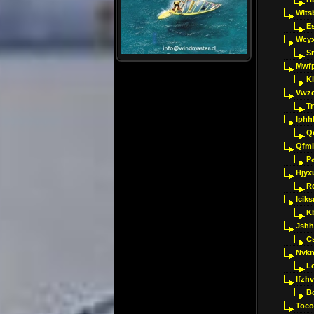
Wlts
E
Wcyx
S
Mwfp
K
Vwze
T
Iphh
Q
Qfml
Pa
Hjyx
R
Iciks
K
Jshh
C
Nvk
L
Ifzh
B
Toeo