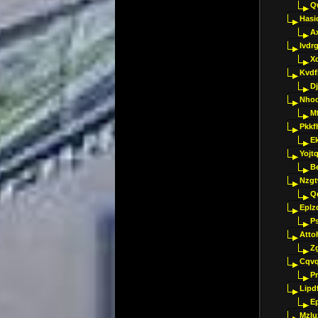
Q
Hasi
A
Ivdr
X
Kvdf
D
Nho
M
Pkkf
E
Yojt
B
Nzgt
Q
Eplz
P
Atto
Z
Cqvq
Pr
Lipdf
E
Mzlu