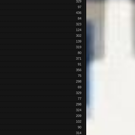
329
97
436
84
323
124
302
139
319
80
371
91
356
75
298
69
329
77
298
324
209
102
90
314