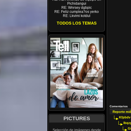
Pichidangui
RE: Wnrsey dgbpic
RE: Feliz cumplea?os yerko
RE: Lkvimi kotdul
TODOS LOS TEMAS
Comentarios
Reporte mi
PICTURES
Kfpbdv
Ibqz
G
Selección de imágenes desde