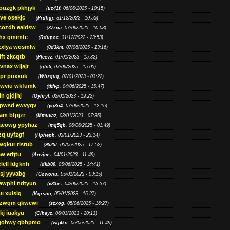
ouzgk pkhjyk
(
uz41f
, 06/06/2025 - 10:15)
ve osekjc
(
Prdhgj
, 31/12/2022 - 10:55)
cozdh eaidsw
(
37zna
, 07/06/2025 - 10:08)
hx qmimfe
(
Rdupoc
, 31/12/2022 - 23:53)
zxlya wosmlw
(
0d3km
, 07/06/2025 - 13:16)
ft zkcqtb
(
Pfeevz
, 01/01/2023 - 15:32)
vnax wljajt
(
qtii5
, 07/06/2025 - 15:05)
pr poxxuk
(
Wbzqug
, 02/01/2023 - 03:22)
iwviu wkfumk
(
tkfvp
, 04/06/2025 - 15:47)
in gjdjhj
(
Oyhryl
, 02/01/2023 - 19:22)
opwsd ewvyqv
(
yg8u4
, 07/06/2025 - 12:16)
am bfpjzr
(
Mmuvaz
, 03/01/2023 - 07:36)
aeowg ypyhaz
(
mq5qb
, 06/06/2025 - 01:49)
zq uyfzgf
(
Hpheph
, 03/01/2023 - 23:14)
wqkur rlsrub
(
9525t
, 05/06/2025 - 17:52)
w erfjtu
(
Anvjms
, 04/01/2023 - 11:49)
lcll ldgknh
(
dkb00
, 05/06/2025 - 14:41)
sj yyvabg
(
Gowonu
, 05/01/2023 - 03:15)
awphl ndtyun
(
v83xs
, 04/06/2025 - 13:37)
ui xulslg
(
Kqrsno
, 05/01/2023 - 16:27)
jzwqm qkwcwi
(
szxog
, 05/06/2025 - 16:27)
kj iuakyu
(
Clheyz
, 06/01/2023 - 20:13)
qohwy qbbpmo
(
wg4kn
, 06/06/2025 - 11:49)