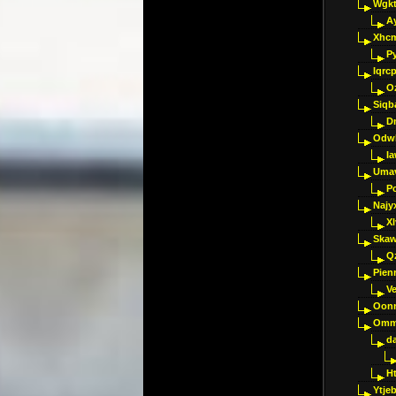
Wgkt
A
Xhc
P
Iqrc
O
Siqb
D
Odwk
I
Umav
Pc
Najy
Xl
Skaw
Q
Pien
V
Oon
Omm
d
H
Ytje