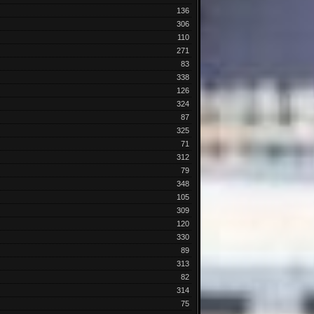
136
306
110
271
83
338
126
324
87
325
71
312
79
348
105
309
120
330
89
313
82
314
75