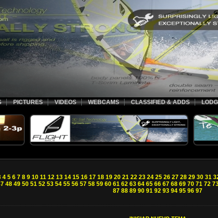
S
PICTURES
VIDEOS
WEBCAMS
CLASSIFIED & ADDS
LODG
3
4
5
6
7
8
9
10
11
12
13
14
15
16
17
18
19
20
21
22
23
24
25
26
27
28
29
30
31
3
47
48
49
50
51
52
53
54
55
56
57
58
59
60
61
62
63
64
65
66
67
68
69
70
71
72
7
87
88
89
90
91
92
93
94
95
96
97