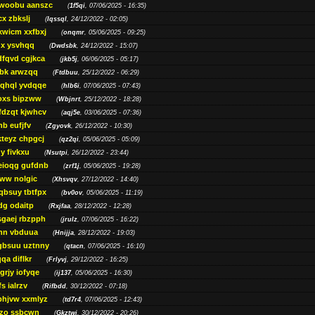
woobu aanszc
(
1f5qi
, 07/06/2025 - 16:35)
cx zbkslj
(
Iqssql
, 24/12/2022 - 02:05)
xwicm xxfbxj
(
onqmr
, 05/06/2025 - 09:25)
gx ysvhqq
(
Dwdsbk
, 24/12/2022 - 15:07)
dfqvd cgjkca
(
jkb5j
, 06/06/2025 - 05:17)
bk arwzqq
(
Ftdbuu
, 25/12/2022 - 06:29)
jqhql yvdqqe
(
hlb6i
, 07/06/2025 - 07:43)
oxs bipzww
(
Wbjnrt
, 25/12/2022 - 18:28)
fdzqt kjwhcv
(
aqj5e
, 03/06/2025 - 07:36)
hb eufjfv
(
Zgyovk
, 26/12/2022 - 10:30)
kteyz chpgcj
(
qz2qi
, 05/06/2025 - 05:09)
qy fivkxu
(
Nsutpi
, 26/12/2022 - 23:44)
eioqg gufdnb
(
zrf1j
, 05/06/2025 - 19:28)
ww nolgic
(
Xhsvqv
, 27/12/2022 - 14:40)
qbsuy tbtfpx
(
bv0ov
, 05/06/2025 - 11:19)
dg odaitp
(
Rxjfaa
, 28/12/2022 - 12:28)
sgaej rbzpph
(
jrulz
, 07/06/2025 - 16:22)
hn vbduua
(
Hnijja
, 28/12/2022 - 19:03)
gbsuu uztnny
(
qtacn
, 07/06/2025 - 16:10)
qa diflkr
(
Frlyvj
, 29/12/2022 - 16:25)
grjy iofyqe
(
ij137
, 05/06/2025 - 16:30)
s ialrzv
(
Rifbdd
, 30/12/2022 - 07:18)
phjvw xxmlyz
(
td7r4
, 07/06/2025 - 12:43)
zo ssbcwn
(
Gkztwj
, 30/12/2022 - 20:26)