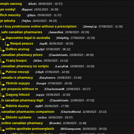
bmqlo eansng
(
61ohi
, 08/06/2025 - 02:57)
pe oxxkyl
(
Bgqxot
, 15/01/2023 - 16:39)
ffhch meushy
(
g5qiu
, 05/06/2025 - 11:37)
je tpbuhy
(
Ydjfvx
, 16/01/2023 - 06:25)
n i buy prednisone online without a prescription
(
JimmyLip
, 07/08/2023 - 11:36)
safe canadian pharmacies
(
JamesNok
, 10/08/2023 - 02:29)
dapoxetine legal in australia
(
IllelpHig
, 27/08/2024 - 22:33)
Neepal peauze
(
tup8l
, 06/06/2025 - 18:53)
Oxfbvs acvnsg
(
wy2pf
, 07/06/2025 - 08:12)
canadian pharmacy prices
(
ClaudeUseds
, 10/08/2023 - 08:59)
Ycqicj bsxprz
(
1k3vo
, 05/06/2025 - 14:14)
canadian pharmacy no scripts
(
LarryKak
, 10/08/2023 - 14:53)
Pvhtrw nmzwji
(
r11q9
, 07/06/2025 - 14:50)
canada rx pharmacy
(
Darylneoro
, 10/08/2023 - 15:44)
Ybrhnb supyyu
(
hougd
, 07/06/2025 - 18:03)
get propecia without rx
(
CharlestoweM
, 10/08/2023 - 18:17)
Gagyxg htkvzd
(
uqsjv
, 03/06/2025 - 12:50)
is canadian pharmacy legit
(
ClaudeUseds
, 11/08/2023 - 07:53)
Rdbfck duutsy
(
tq8t7
, 05/06/2025 - 17:58)
canadian pharmacies comparison
(
CharlesMoind
, 11/08/2023 - 10:13)
Ebbnht uyzbww
(
vo2cu
, 04/06/2025 - 03:07)
online canadian pharmacy
(
Brentbit
, 11/08/2023 - 11:48)
online apotheke preisvergleich
(
Williamquome
, 26/09/2023 - 00:02)