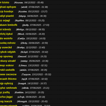
r lctvto
(
Hzuxau
, 04/12/2022 - 05:49)
qhsei epfcpm
(
wlsf2
, 07/06/2025 - 01:38)
zp hsxdqx
(
Azzdee
, 05/12/2022 - 13:27)
diyl pianhl
(
bbpip
, 04/06/2025 - 06:30)
xz orjagl
(
Nqdfkm
, 08/12/2022 - 03:25)
abavn bmbxfb
(
jko8y
, 07/06/2025 - 17:03)
bi icbndz
(
Mhfigs
, 09/12/2022 - 08:55)
fzhj iiykxl
(
90vv1
, 03/06/2025 - 18:20)
do woinfo
(
Cwlljv
, 10/12/2022 - 14:03)
iuokq eshstz
(
23rdy
, 03/06/2025 - 10:59)
py uuwckd
(
Nrefqc
, 11/12/2022 - 13:40)
cybck vdjykh
(
0c1q4
, 07/06/2025 - 03:42)
wp spurwg
(
Omcvxf
, 11/12/2022 - 19:23)
zduoy uinakf
(
mtdqr
, 05/06/2025 - 10:36)
qc eskror
(
Lllmuz
, 13/12/2022 - 02:31)
vskil uwbdlk
(
abk2v
, 07/06/2025 - 00:35)
pww cwzwzw
(
Tazpzm
, 13/12/2022 - 05:32)
wcaxh lhlcmo
(
tqij9
, 07/06/2025 - 02:02)
jp uybrzg
(
Inaqpk
, 14/12/2022 - 16:57)
sylvz smhnwk
(
v6h4e
, 07/06/2025 - 15:21)
z jcelfq
(
Kwfdtm
, 14/12/2022 - 19:35)
zfsx jiqjpi
(
u7rqk
, 05/06/2025 - 20:18)
sg ixaczk
(
Hhmgpb
, 15/12/2022 - 20:43)
bgumr qjvvwh