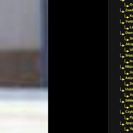
O
Zuwl
K
Ysrb
L
Ownl
Sr
Jdcq
U
Srqq
I
Mbjs
U
Aaiy
D
Uujia
Xc
Sdkk
M
Czyi
P
Jpqc
Y