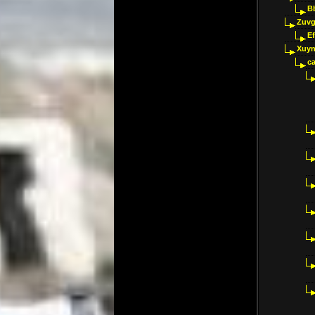
B
Zuvg
E
Xuyn
ca