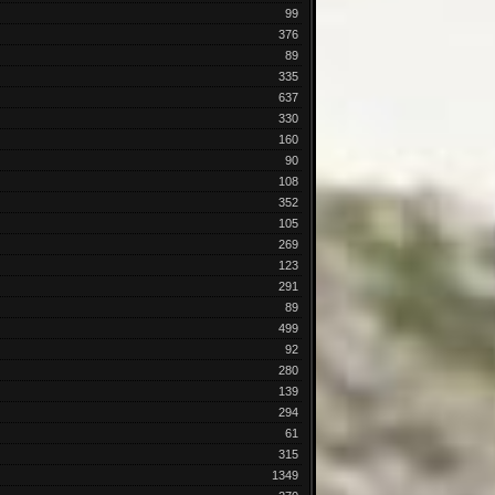
99
376
89
335
637
330
160
90
108
352
105
269
123
291
89
499
92
280
139
294
61
315
1349