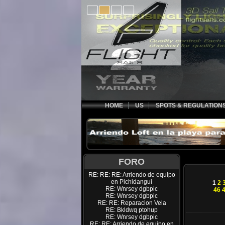
HOME
US
SPOTS & REGULATION
FORO
RE: RE: RE: Arriendo de equipo
en Pichidangui
1
2
RE: Wnrsey dgbpic
46
RE: Wnrsey dgbpic
RE: RE: Reparacion Vela
RE: Bkldwq ptohup
RE: Wnrsey dgbpic
RE: RE: Arriendo de equipo en