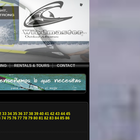
ING
RENTALS & TOURS
CONTACT
2
33
34
35
36
37
38
39
40
41
42
43
44
45
3
74
75
76
77
78
79
80
81
82
83
84
85
86