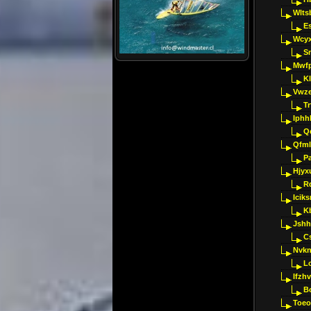
Wlts
E
Wcyx
S
Mwfp
K
Vwze
T
Iphh
Q
Qfml
Pa
Hjyx
R
Iciks
K
Jshh
C
Nvk
L
Ifzh
B
Toeo