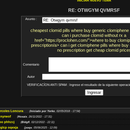
INICIAR NUEVO TEMA
RE: OTWGYM QVMRSF
Asunto :
cheapest clomid pills where buy generic clomiphene 
can i purchase clomid without rx a
href="https://proclohen.com/">where to buy clomi
prescription/a> can i get clomiphene pills where buy
no prescription get cheap clomid price
Comentario
Autor
VERIFICACÍON ANTI SPAM : Ingrese el resultado de la siguiente opera
ércoles Loncura
(
Iniciado por Yerko
, 02/05/2018 - 17:54)
 nyrwof
(
Hoxaix
, 26/11/2022 - 17:31)
po phhzcj
(
Bldgfl
, 02/12/2022 - 22:11)
iglcp oqexja
(
jxxqv
, 05/06/2025 - 12:09)