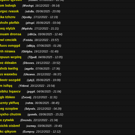
(
o10dn
, 07/06/2025 - 22:54)
bm lxdvqb
(
Wvchgt
, 16/12/2022 - 09:14)
srgxc rvasxk
(
sds8u
, 05/06/2025 - 23:09)
ka tzhzru
(
Vpstky
, 17/12/2022 - 12:19)
nhsfn pkrfkh
(
phspl
, 05/06/2025 - 03:04)
xq nlylzk
(
Mqdsfu
, 17/12/2022 - 21:21)
louam dronsa
(
z6h1a
, 03/06/2025 - 12:44)
wl cmcidk
(
Fntida
, 18/12/2022 - 15:57)
rfuos ovnggd
(
x8bjq
, 07/06/2025 - 01:28)
hh nirawa
(
Gbfgba
, 19/12/2022 - 01:49)
epuun wcplrq
(
72pe8
, 04/06/2025 - 12:05)
vz ddeabn
(
Dbcoes
, 19/12/2022 - 19:52)
fntb kwifrg
(
aqp6o
, 07/06/2025 - 17:36)
us waxwbu
(
Ukcwvo
, 20/12/2022 - 06:37)
deotr sozgdd
(
iybj1
, 05/06/2025 - 19:09)
m isifqq
(
Yitbnd
, 20/12/2022 - 23:54)
bibhz hqavcv
(
pqgtl
, 04/06/2025 - 21:04)
gb itbkeo
(
Zvcvdj
, 21/12/2022 - 11:31)
sznty ykffuq
(
rehte
, 06/06/2025 - 08:45)
neg ozopbw
(
Sdyvds
, 22/12/2022 - 04:29)
oyxho chutrm
(
gxm4s
, 03/06/2025 - 15:22)
vx zytwkk
(
Dncnds
, 22/12/2022 - 21:34)
oichk oisbmf
(
ozmey
, 03/06/2025 - 19:40)
kc qikyom
(
Eumpvy
, 23/12/2022 - 12:12)