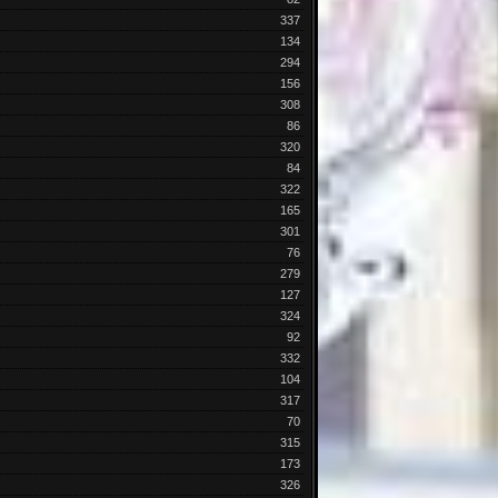
337
134
294
156
308
86
320
84
322
165
301
76
279
127
324
92
332
104
317
70
315
173
326