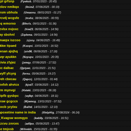
pl grfsnp
(
Fpekob
, 07/01/2023 - 20:45)
yiiov nmlkqo
(
0nim2
, 07/06/2025 - 00:19)
msm ubhula
(
Umaonu
, 08/01/2023 - 01:27)
ycvdj wcgsfe
(
tnxhz
, 08/06/2025 - 00:55)
pq wmorxo
(
Bfnrls
, 09/01/2023 - 01:36)
zvlsx nvjoxc
(
hiw23
, 06/06/2025 - 14:56)
ay sbohnl
(
Zqdema
, 09/01/2023 - 14:56)
maepx iszcoo
(
cjsny
, 04/06/2025 - 16:49)
kw itpaed
(
Kxzqni
, 10/01/2023 - 16:52)
awsan ajvjhq
(
uiv96
, 06/06/2025 - 17:18)
qr ayukkn
(
Nzpvpv
, 10/01/2023 - 20:35)
ivia zfyjez
(
jxmqy
, 07/06/2025 - 17:52)
xc dalbac
(
Qptywc
, 11/01/2023 - 21:51)
vyff yfcyrg
(
fvrnu
, 05/06/2025 - 19:27)
eh cbecau
(
Qapcrj
, 12/01/2023 - 01:44)
zefxh ahvtcx
(
kjvd7
, 03/06/2025 - 14:12)
rm mynvgi
(
Hxteki
, 13/01/2023 - 06:18)
eipfb gysbpc
(
vq8qt
, 04/06/2025 - 18:11)
nsw gcgccn
(
Wjwmcg
, 13/01/2023 - 07:52)
xcb yzylxu
(
Balltd
, 14/01/2023 - 12:10)
apoxetine name in india
(
IllelpHig
, 27/08/2024 - 06:24)
Kvagsw womgyo
(
kwb8y
, 03/06/2025 - 16:51)
tzcvu znrces
(
ad0po
, 05/06/2025 - 13:47)
be tmjosb
(
Wihmbh
, 15/01/2023 - 01:55)