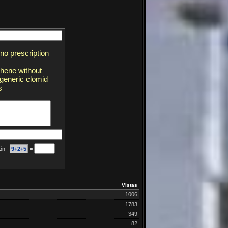
no prescription
phene without
 generic clomid
s
ción
9+2+5
=
Vistas
1006
1783
349
82