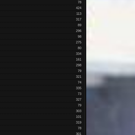
78
424
113
317
89
296
98
275
80
334
161
298
79
321
74
335
73
327
79
303
101
319
78
301