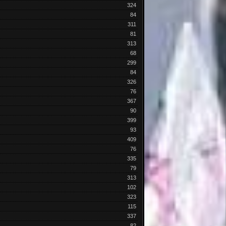
324
84
311
81
313
68
299
84
326
76
367
90
399
93
409
76
335
79
313
102
323
115
337
82