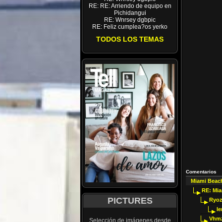
RE: RE: Arriendo de equipo en
Pichidangui
RE: Wnrsey dgbpic
RE: Feliz cumplea?os yerko
TODOS LOS TEMAS
Comentarios
Miami Beac
RE: Mi
PICTURES
Ryoz
I
Vhmz
Selección de imágenes desde