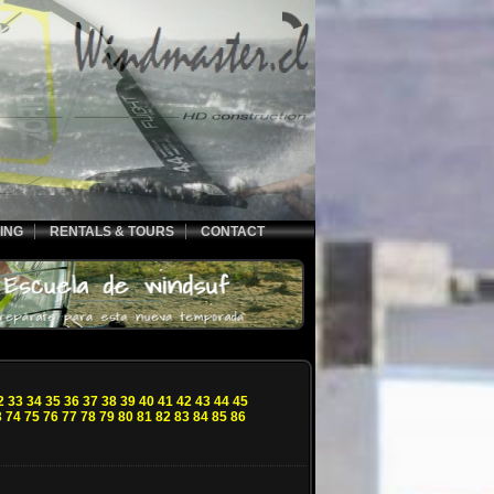
ING
RENTALS & TOURS
CONTACT
2
33
34
35
36
37
38
39
40
41
42
43
44
45
3
74
75
76
77
78
79
80
81
82
83
84
85
86