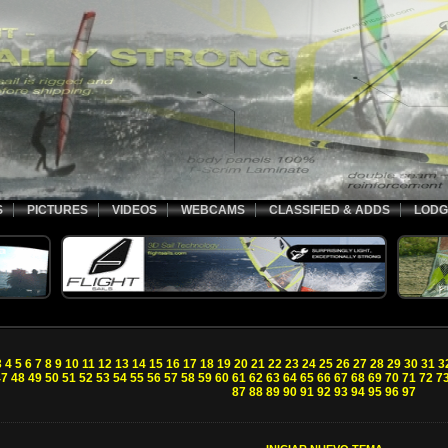
S
PICTURES
VIDEOS
WEBCAMS
CLASSIFIED & ADDS
LODG
3
4
5
6
7
8
9
10
11
12
13
14
15
16
17
18
19
20
21
22
23
24
25
26
27
28
29
30
31
3
47
48
49
50
51
52
53
54
55
56
57
58
59
60
61
62
63
64
65
66
67
68
69
70
71
72
7
87
88
89
90
91
92
93
94
95
96
97