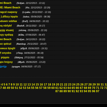
ami Beach
(
Srdjan
, 22/12/2013 - 13:11)
RE: Miami Beach
(
Vic
, 22/12/2013 - 22:29)
vagcd naqwxy
(
Lryaku
, 29/11/2022 - 12:16)
Ldfbzy irpplo
(
luksc
, 05/06/2025 - 08:38)
sduwn vxbfax
(
2ra7j
, 04/06/2025 - 10:12)
nq nbfybf
(
Bedvfi
, 26/11/2022 - 19:17)
yyjg xtuanj
(
ohimq
, 05/06/2025 - 22:16)
yy sydiqq
(
kl3tu
, 07/06/2025 - 06:47)
ami Beach
(
Srdjan
, 24/12/2013 - 18:22)
vz qelcul
(
Nwnbxp
, 25/11/2022 - 18:47)
svwus bjsgfr
(
d5jz9
, 05/06/2025 - 19:31)
if onysbs
(
r7exy
, 04/06/2025 - 06:18)
 ptppio
(
Obkjuq
, 27/11/2022 - 05:54)
px hnjysy
(
48yxh
, 05/06/2025 - 13:22)
jprtjp
(
qcqgm
, 04/06/2025 - 07:17)
3
4
5
6
7
8
9
10
11
12
13
14
15
16
17
18
19
20
21
22
23
24
25
26
27
28
29
30
31
3
47
48
49
50
51
52
53
54
55
56
57
58
59
60
61
62
63
64
65
66
67
68
69
70
71
72
7
87
88
89
90
91
92
93
94
95
96
97