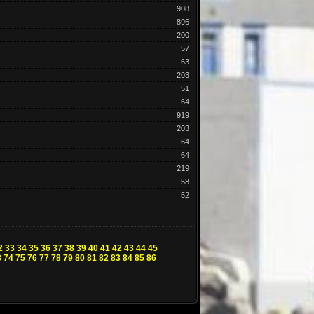
908
896
200
57
63
203
51
64
919
203
64
64
219
58
52
2
33
34
35
36
37
38
39
40
41
42
43
44
45
3
74
75
76
77
78
79
80
81
82
83
84
85
86