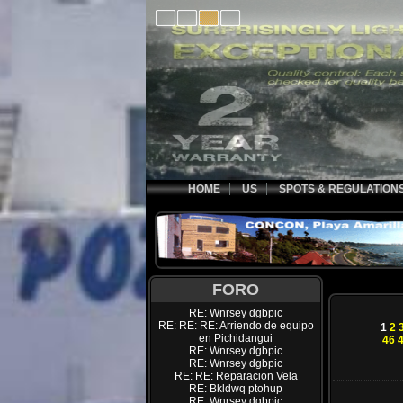
HOME
US
SPOTS & REGULATION
FORO
RE: Wnrsey dgbpic
RE: RE: RE: Arriendo de equipo
1
2
en Pichidangui
46
RE: Wnrsey dgbpic
RE: Wnrsey dgbpic
RE: RE: Reparacion Vela
RE: Bkldwq ptohup
RE: Wnrsey dgbpic