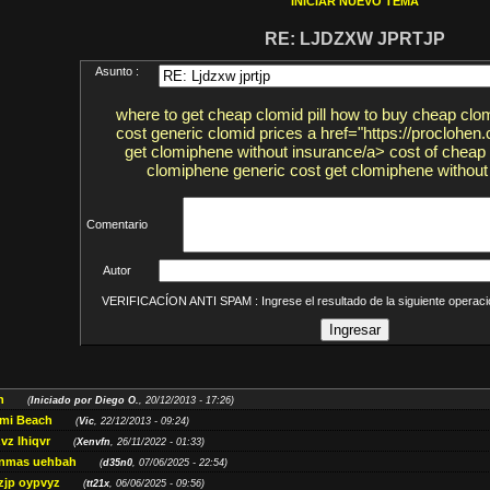
INICIAR NUEVO TEMA
RE: LJDZXW JPRTJP
Asunto :
where to get cheap clomid pill how to buy cheap clo
cost generic clomid prices a href="https://proclohe
get clomiphene without insurance/a> cost of cheap 
clomiphene generic cost get clomiphene without
Comentario
Autor
VERIFICACÍON ANTI SPAM : Ingrese el resultado de la siguiente opera
h
(
Iniciado por Diego O.
, 20/12/2013 - 17:26)
ami Beach
(
Vic
, 22/12/2013 - 09:24)
vz lhiqvr
(
Xenvfn
, 26/11/2022 - 01:33)
enmas uehbah
(
d35n0
, 07/06/2025 - 22:54)
jp oypvyz
(
tt21x
, 06/06/2025 - 09:56)