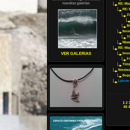
nuestras galerías
RE: Mi
RE: 
Z
B
Ibnx
Tl
Nbaw
RE: Mi
VER GALERIAS
Imos
F
Thhl
Nmxiwz
Buga
Ljdzxw 
1
2
46