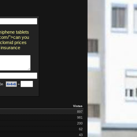
miphene tablets
n.com/">can you
clomid prices
 insurance
ción
4+4+6
=
Vistas
897
981
200
62
43