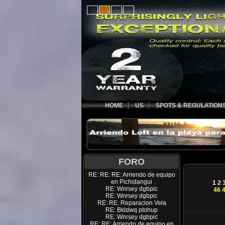
HOME
US
SPOTS & REGULATION
FORO
RE: RE: RE: Arriendo de equipo
en Pichidangui
1
2
RE: Wnrsey dgbpic
46
RE: Wnrsey dgbpic
RE: RE: Reparacion Vela
RE: Bkldwq ptohup
RE: Wnrsey dgbpic
RE: RE: Arriendo de equipo en