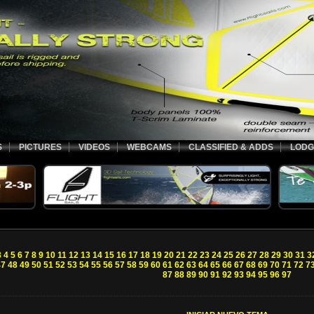
S
PICTURES
VIDEOS
WEBCAMS
CLASSIFIED & ADDS
LODG
3
4
5
6
7
8
9
10
11
12
13
14
15
16
17
18
19
20
21
22
23
24
25
26
27
28
29
30
31
3
47
48
49
50
51
52
53
54
55
56
57
58
59
60
61
62
63
64
65
66
67
68
69
70
71
72
7
87
88
89
90
91
92
93
94
95
96
97