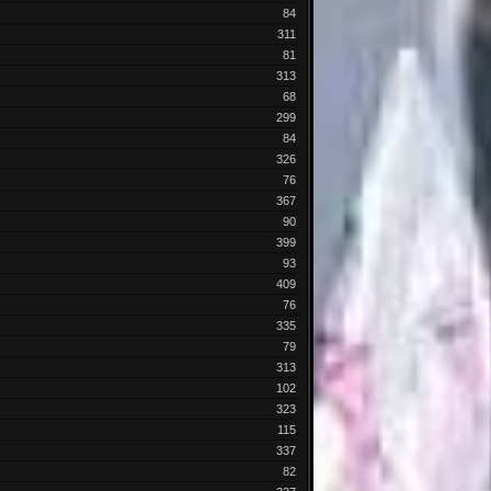
84
311
81
313
68
299
84
326
76
367
90
399
93
409
76
335
79
313
102
323
115
337
82