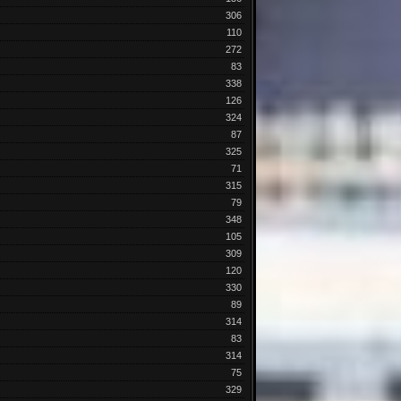
306
110
272
83
338
126
324
87
325
71
315
79
348
105
309
120
330
89
314
83
314
75
329