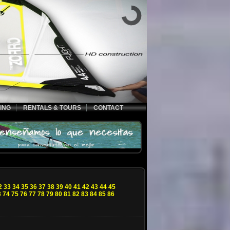
ING
RENTALS & TOURS
CONTACT
2
33
34
35
36
37
38
39
40
41
42
43
44
45
3
74
75
76
77
78
79
80
81
82
83
84
85
86