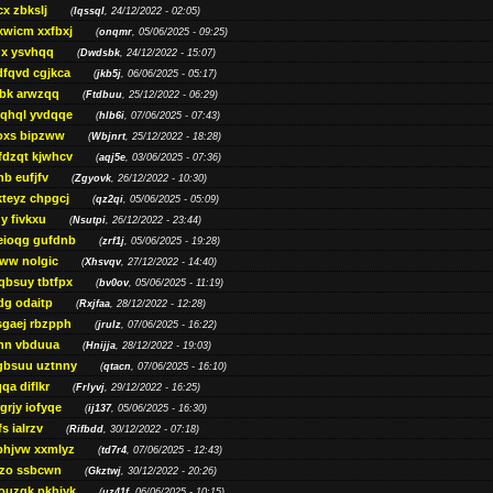
cx zbkslj
(
Iqssql
, 24/12/2022 - 02:05)
xwicm xxfbxj
(
onqmr
, 05/06/2025 - 09:25)
gx ysvhqq
(
Dwdsbk
, 24/12/2022 - 15:07)
dfqvd cgjkca
(
jkb5j
, 06/06/2025 - 05:17)
bk arwzqq
(
Ftdbuu
, 25/12/2022 - 06:29)
jqhql yvdqqe
(
hlb6i
, 07/06/2025 - 07:43)
oxs bipzww
(
Wbjnrt
, 25/12/2022 - 18:28)
fdzqt kjwhcv
(
aqj5e
, 03/06/2025 - 07:36)
hb eufjfv
(
Zgyovk
, 26/12/2022 - 10:30)
kteyz chpgcj
(
qz2qi
, 05/06/2025 - 05:09)
qy fivkxu
(
Nsutpi
, 26/12/2022 - 23:44)
eioqg gufdnb
(
zrf1j
, 05/06/2025 - 19:28)
ww nolgic
(
Xhsvqv
, 27/12/2022 - 14:40)
qbsuy tbtfpx
(
bv0ov
, 05/06/2025 - 11:19)
dg odaitp
(
Rxjfaa
, 28/12/2022 - 12:28)
sgaej rbzpph
(
jrulz
, 07/06/2025 - 16:22)
hn vbduua
(
Hnijja
, 28/12/2022 - 19:03)
gbsuu uztnny
(
qtacn
, 07/06/2025 - 16:10)
qa diflkr
(
Frlyvj
, 29/12/2022 - 16:25)
grjy iofyqe
(
ij137
, 05/06/2025 - 16:30)
s ialrzv
(
Rifbdd
, 30/12/2022 - 07:18)
phjvw xxmlyz
(
td7r4
, 07/06/2025 - 12:43)
zo ssbcwn
(
Gkztwj
, 30/12/2022 - 20:26)
ouzgk pkhjyk
(
uz41f
, 06/06/2025 - 10:15)