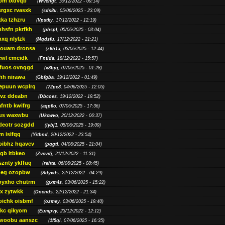
bm lxdvqb
(
Wvchgt
, 16/12/2022 - 09:14)
srgxc rvasxk
(
sds8u
, 05/06/2025 - 23:09)
ka tzhzru
(
Vpstky
, 17/12/2022 - 12:19)
nhsfn pkrfkh
(
phspl
, 05/06/2025 - 03:04)
xq nlylzk
(
Mqdsfu
, 17/12/2022 - 21:21)
louam dronsa
(
z6h1a
, 03/06/2025 - 12:44)
wl cmcidk
(
Fntida
, 18/12/2022 - 15:57)
rfuos ovnggd
(
x8bjq
, 07/06/2025 - 01:28)
hh nirawa
(
Gbfgba
, 19/12/2022 - 01:49)
epuun wcplrq
(
72pe8
, 04/06/2025 - 12:05)
vz ddeabn
(
Dbcoes
, 19/12/2022 - 19:52)
fntb kwifrg
(
aqp6o
, 07/06/2025 - 17:36)
us waxwbu
(
Ukcwvo
, 20/12/2022 - 06:37)
deotr sozgdd
(
iybj1
, 05/06/2025 - 19:09)
m isifqq
(
Yitbnd
, 20/12/2022 - 23:54)
bibhz hqavcv
(
pqgtl
, 04/06/2025 - 21:04)
gb itbkeo
(
Zvcvdj
, 21/12/2022 - 11:31)
sznty ykffuq
(
rehte
, 06/06/2025 - 08:45)
neg ozopbw
(
Sdyvds
, 22/12/2022 - 04:29)
oyxho chutrm
(
gxm4s
, 03/06/2025 - 15:22)
vx zytwkk
(
Dncnds
, 22/12/2022 - 21:34)
oichk oisbmf
(
ozmey
, 03/06/2025 - 19:40)
kc qikyom
(
Eumpvy
, 23/12/2022 - 12:12)
woobu aanszc
(
1f5qi
, 07/06/2025 - 16:35)