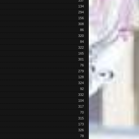
337
134
294
156
308
86
320
84
322
165
301
76
279
128
324
92
332
104
317
70
315
173
326
78