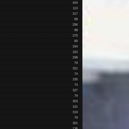
424
113
317
89
296
98
275
80
334
162
298
79
321
74
335
73
327
79
303
101
319
78
301
136