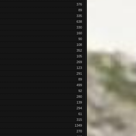
376
89
335
638
330
160
90
108
352
105
269
123
291
89
499
92
280
139
294
61
315
1349
270