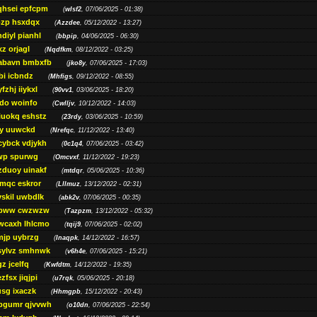
qhsei epfcpm
(
wlsf2
, 07/06/2025 - 01:38)
zp hsxdqx
(
Azzdee
, 05/12/2022 - 13:27)
diyl pianhl
(
bbpip
, 04/06/2025 - 06:30)
xz orjagl
(
Nqdfkm
, 08/12/2022 - 03:25)
abavn bmbxfb
(
jko8y
, 07/06/2025 - 17:03)
bi icbndz
(
Mhfigs
, 09/12/2022 - 08:55)
fzhj iiykxl
(
90vv1
, 03/06/2025 - 18:20)
do woinfo
(
Cwlljv
, 10/12/2022 - 14:03)
iuokq eshstz
(
23rdy
, 03/06/2025 - 10:59)
py uuwckd
(
Nrefqc
, 11/12/2022 - 13:40)
cybck vdjykh
(
0c1q4
, 07/06/2025 - 03:42)
wp spurwg
(
Omcvxf
, 11/12/2022 - 19:23)
zduoy uinakf
(
mtdqr
, 05/06/2025 - 10:36)
qc eskror
(
Lllmuz
, 13/12/2022 - 02:31)
vskil uwbdlk
(
abk2v
, 07/06/2025 - 00:35)
pww cwzwzw
(
Tazpzm
, 13/12/2022 - 05:32)
wcaxh lhlcmo
(
tqij9
, 07/06/2025 - 02:02)
jp uybrzg
(
Inaqpk
, 14/12/2022 - 16:57)
sylvz smhnwk
(
v6h4e
, 07/06/2025 - 15:21)
z jcelfq
(
Kwfdtm
, 14/12/2022 - 19:35)
zfsx jiqjpi
(
u7rqk
, 05/06/2025 - 20:18)
sg ixaczk
(
Hhmgpb
, 15/12/2022 - 20:43)
bgumr qjvvwh
(
o10dn
, 07/06/2025 - 22:54)