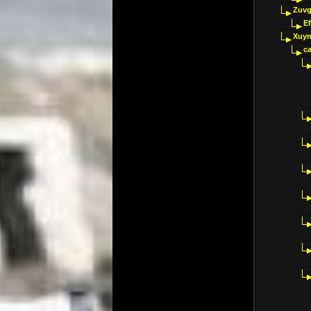
Zuvg
E
Xuyn
ca