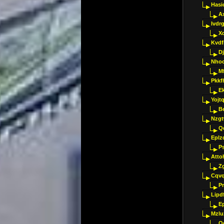
Hasi
A
Ivdr
X
Kvdf
D
Nho
M
Pkkf
E
Yojt
B
Nzgt
Q
Eplz
P
Atto
Z
Cqvq
Pr
Lipdf
E
Mzlu
O