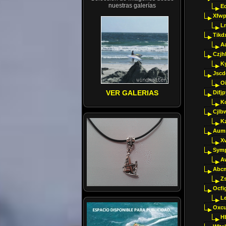
nuestras galerías
E
Xfwp
Ln
Tikd
A
Czjh
Ky
Jscd
O
VER GALERIAS
Difj
K
Cjlb
K
Aumm
X
Sym
A
Abcm
Z
Ocfig
Le
Oxcu
H