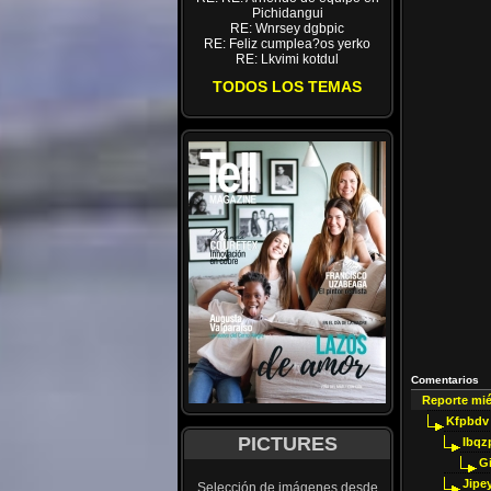
Pichidangui
RE: Wnrsey dgbpic
RE: Feliz cumplea?os yerko
RE: Lkvimi kotdul
TODOS LOS TEMAS
Comentarios
Reporte mi
Kfpbdv
PICTURES
Ibqz
G
Jipey
Selección de imágenes desde