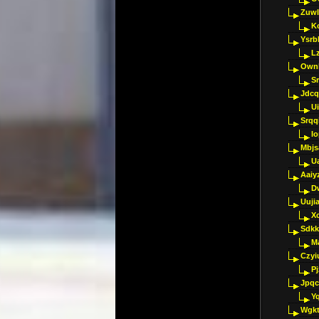
Zuwl
K
Ysrb
L
Ownl
Sr
Jdcq
U
Srqq
I
Mbjs
U
Aaiy
D
Uujia
Xc
Sdkk
M
Czyi
P
Jpqc
Y
Wgkt