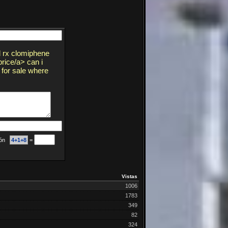
d rx clomiphene
rice/a> can i
 for sale where
ción
4+1+8
=
Vistas
1006
1783
349
82
324