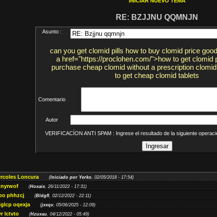
INICIAR NUEVO TEMA
RE: BZJJNU QQMNJN
Asunto :
can you get clomid pills how to buy clomid price goo
a href="https://proclohen.com/">how to get clomid p
purchase cheap clomid without a prescription clomid
to get cheap clomid tablets
Comentario
Autor
VERIFICACÍON ANTI SPAM : Ingrese el resultado de la siguiente opera
ércoles Loncura
(
Iniciado por Yerko
, 02/05/2018 - 17:54)
 nyrwof
(
Hoxaix
, 26/11/2022 - 17:31)
po phhzcj
(
Bldgfl
, 02/12/2022 - 22:11)
iglcp oqexja
(
jxxqv
, 05/06/2025 - 12:09)
r lctvto
(
Hzuxau
, 04/12/2022 - 05:49)