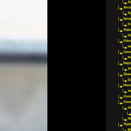
A
Xhc
P
Iqrc
O
Siqb
D
Odwk
I
Umav
Pc
Najy
Xl
Skaw
Q
Pien
V
Oon
Omm
d
H
Ytje
B