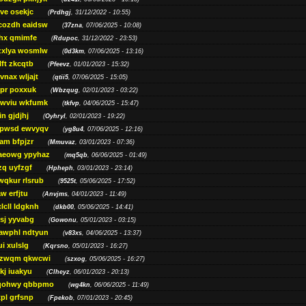
ve osekjc
(
Prdhgj
, 31/12/2022 - 10:55)
cozdh eaidsw
(
37zna
, 07/06/2025 - 10:08)
hx qmimfe
(
Rdupoc
, 31/12/2022 - 23:53)
zxlya wosmlw
(
0d3km
, 07/06/2025 - 13:16)
ft zkcqtb
(
Pfeevz
, 01/01/2023 - 15:32)
vnax wljajt
(
qtii5
, 07/06/2025 - 15:05)
pr poxxuk
(
Wbzqug
, 02/01/2023 - 03:22)
iwviu wkfumk
(
tkfvp
, 04/06/2025 - 15:47)
in gjdjhj
(
Oyhryl
, 02/01/2023 - 19:22)
opwsd ewvyqv
(
yg8u4
, 07/06/2025 - 12:16)
am bfpjzr
(
Mmuvaz
, 03/01/2023 - 07:36)
aeowg ypyhaz
(
mq5qb
, 06/06/2025 - 01:49)
zq uyfzgf
(
Hpheph
, 03/01/2023 - 23:14)
wqkur rlsrub
(
9525t
, 05/06/2025 - 17:52)
w erfjtu
(
Anvjms
, 04/01/2023 - 11:49)
lcll ldgknh
(
dkb00
, 05/06/2025 - 14:41)
sj yyvabg
(
Gowonu
, 05/01/2023 - 03:15)
awphl ndtyun
(
v83xs
, 04/06/2025 - 13:37)
ui xulslg
(
Kqrsno
, 05/01/2023 - 16:27)
jzwqm qkwcwi
(
szxog
, 05/06/2025 - 16:27)
kj iuakyu
(
Clheyz
, 06/01/2023 - 20:13)
qohwy qbbpmo
(
wg4kn
, 06/06/2025 - 11:49)
pl grfsnp
(
Fpekob
, 07/01/2023 - 20:45)