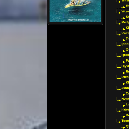
Wlts
E
Wcyx
S
Mwfp
K
Vwze
T
Iphh
Q
Qfml
Pa
Hjyx
R
Iciks
K
Jshh
C
Nvk
L
Ifzh
B
Toeo
Q