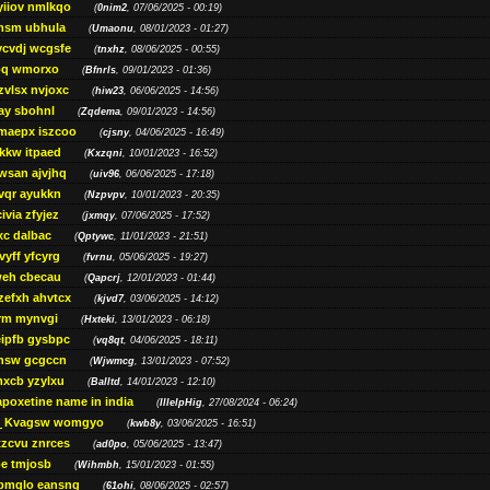
yiiov nmlkqo
(
0nim2
, 07/06/2025 - 00:19)
msm ubhula
(
Umaonu
, 08/01/2023 - 01:27)
ycvdj wcgsfe
(
tnxhz
, 08/06/2025 - 00:55)
pq wmorxo
(
Bfnrls
, 09/01/2023 - 01:36)
zvlsx nvjoxc
(
hiw23
, 06/06/2025 - 14:56)
ay sbohnl
(
Zqdema
, 09/01/2023 - 14:56)
maepx iszcoo
(
cjsny
, 04/06/2025 - 16:49)
kw itpaed
(
Kxzqni
, 10/01/2023 - 16:52)
awsan ajvjhq
(
uiv96
, 06/06/2025 - 17:18)
qr ayukkn
(
Nzpvpv
, 10/01/2023 - 20:35)
ivia zfyjez
(
jxmqy
, 07/06/2025 - 17:52)
xc dalbac
(
Qptywc
, 11/01/2023 - 21:51)
vyff yfcyrg
(
fvrnu
, 05/06/2025 - 19:27)
eh cbecau
(
Qapcrj
, 12/01/2023 - 01:44)
zefxh ahvtcx
(
kjvd7
, 03/06/2025 - 14:12)
rm mynvgi
(
Hxteki
, 13/01/2023 - 06:18)
eipfb gysbpc
(
vq8qt
, 04/06/2025 - 18:11)
nsw gcgccn
(
Wjwmcg
, 13/01/2023 - 07:52)
xcb yzylxu
(
Balltd
, 14/01/2023 - 12:10)
apoxetine name in india
(
IllelpHig
, 27/08/2024 - 06:24)
Kvagsw womgyo
(
kwb8y
, 03/06/2025 - 16:51)
tzcvu znrces
(
ad0po
, 05/06/2025 - 13:47)
be tmjosb
(
Wihmbh
, 15/01/2023 - 01:55)
bmqlo eansng
(
61ohi
, 08/06/2025 - 02:57)