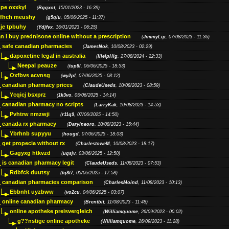
pe oxxkyl
(
Bgqxot
, 15/01/2023 - 16:39)
ffhch meushy
(
g5qiu
, 05/06/2025 - 11:37)
je tpbuhy
(
Ydjfvx
, 16/01/2023 - 06:25)
n i buy prednisone online without a prescription
(
JimmyLip
, 07/08/2023 - 11:36)
safe canadian pharmacies
(
JamesNok
, 10/08/2023 - 02:29)
dapoxetine legal in australia
(
IllelpHig
, 27/08/2024 - 22:33)
Neepal peauze
(
tup8l
, 06/06/2025 - 18:53)
Oxfbvs acvnsg
(
wy2pf
, 07/06/2025 - 08:12)
canadian pharmacy prices
(
ClaudeUseds
, 10/08/2023 - 08:59)
Ycqicj bsxprz
(
1k3vo
, 05/06/2025 - 14:14)
canadian pharmacy no scripts
(
LarryKak
, 10/08/2023 - 14:53)
Pvhtrw nmzwji
(
r11q9
, 07/06/2025 - 14:50)
canada rx pharmacy
(
Darylneoro
, 10/08/2023 - 15:44)
Ybrhnb supyyu
(
hougd
, 07/06/2025 - 18:03)
get propecia without rx
(
CharlestoweM
, 10/08/2023 - 18:17)
Gagyxg htkvzd
(
uqsjv
, 03/06/2025 - 12:50)
is canadian pharmacy legit
(
ClaudeUseds
, 11/08/2023 - 07:53)
Rdbfck duutsy
(
tq8t7
, 05/06/2025 - 17:58)
canadian pharmacies comparison
(
CharlesMoind
, 11/08/2023 - 10:13)
Ebbnht uyzbww
(
vo2cu
, 04/06/2025 - 03:07)
online canadian pharmacy
(
Brentbit
, 11/08/2023 - 11:48)
online apotheke preisvergleich
(
Williamquome
, 26/09/2023 - 00:02)
g??nstige online apotheke
(
Williamquome
, 26/09/2023 - 11:28)