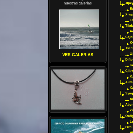
nuestras galerías
Jipey
E
Xfwp
Ln
Tikd
A
Czjh
Ky
Jscd
O
VER GALERIAS
Difj
K
Cjlb
K
Aumm
X
Sym
A
Abcm
Z
Ocfig
Le
Oxcu
H