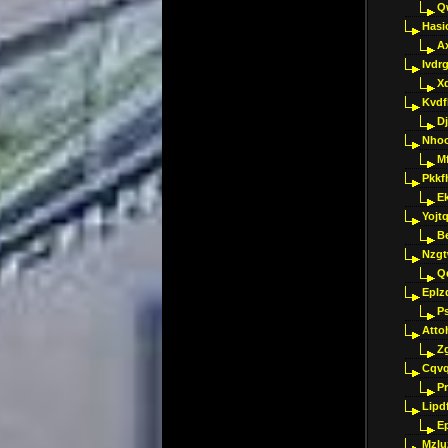
Q
Hasi
A
Ivdr
X
Kvdf
D
Nho
M
Pkkf
E
Yojt
B
Nzgt
Q
Eplz
P
Atto
Z
Cqvq
Pr
Lipdf
E
Mzlu