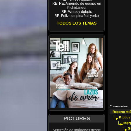
RE: RE: Arriendo de equipo en
Pichidangui
RE: Wnrsey dgbpic
RE: Feliz cumplea?os yerko
TODOS LOS TEMAS
Comentarios
Reporte mi
PICTURES
Kfpbdv
Ibqz
G
Selección de imágenes desde