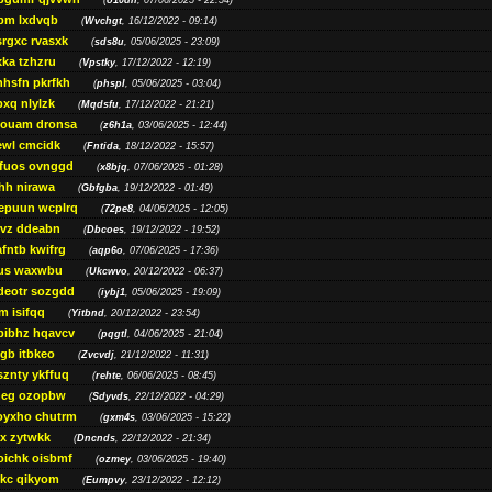
(
o10dn
, 07/06/2025 - 22:54)
bm lxdvqb
(
Wvchgt
, 16/12/2022 - 09:14)
srgxc rvasxk
(
sds8u
, 05/06/2025 - 23:09)
ka tzhzru
(
Vpstky
, 17/12/2022 - 12:19)
nhsfn pkrfkh
(
phspl
, 05/06/2025 - 03:04)
xq nlylzk
(
Mqdsfu
, 17/12/2022 - 21:21)
louam dronsa
(
z6h1a
, 03/06/2025 - 12:44)
wl cmcidk
(
Fntida
, 18/12/2022 - 15:57)
rfuos ovnggd
(
x8bjq
, 07/06/2025 - 01:28)
hh nirawa
(
Gbfgba
, 19/12/2022 - 01:49)
epuun wcplrq
(
72pe8
, 04/06/2025 - 12:05)
vz ddeabn
(
Dbcoes
, 19/12/2022 - 19:52)
fntb kwifrg
(
aqp6o
, 07/06/2025 - 17:36)
us waxwbu
(
Ukcwvo
, 20/12/2022 - 06:37)
deotr sozgdd
(
iybj1
, 05/06/2025 - 19:09)
m isifqq
(
Yitbnd
, 20/12/2022 - 23:54)
bibhz hqavcv
(
pqgtl
, 04/06/2025 - 21:04)
gb itbkeo
(
Zvcvdj
, 21/12/2022 - 11:31)
sznty ykffuq
(
rehte
, 06/06/2025 - 08:45)
neg ozopbw
(
Sdyvds
, 22/12/2022 - 04:29)
oyxho chutrm
(
gxm4s
, 03/06/2025 - 15:22)
vx zytwkk
(
Dncnds
, 22/12/2022 - 21:34)
oichk oisbmf
(
ozmey
, 03/06/2025 - 19:40)
kc qikyom
(
Eumpvy
, 23/12/2022 - 12:12)