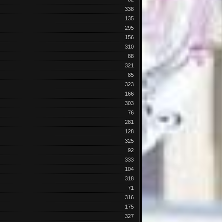
338
135
295
156
310
88
321
85
323
166
303
76
281
128
325
92
333
104
318
71
316
175
327