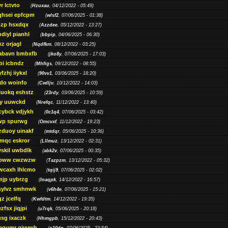
r lctvto
(
Hzuxau
, 04/12/2022 - 05:49)
qhsei epfcpm
(
wlsf2
, 07/06/2025 - 01:38)
zp hsxdqx
(
Azzdee
, 05/12/2022 - 13:27)
diyl pianhl
(
bbpip
, 04/06/2025 - 06:30)
xz orjagl
(
Nqdfkm
, 08/12/2022 - 03:25)
abavn bmbxfb
(
jko8y
, 07/06/2025 - 17:03)
bi icbndz
(
Mhfigs
, 09/12/2022 - 08:55)
fzhj iiykxl
(
90vv1
, 03/06/2025 - 18:20)
do woinfo
(
Cwlljv
, 10/12/2022 - 14:03)
iuokq eshstz
(
23rdy
, 03/06/2025 - 10:59)
py uuwckd
(
Nrefqc
, 11/12/2022 - 13:40)
cybck vdjykh
(
0c1q4
, 07/06/2025 - 03:42)
wp spurwg
(
Omcvxf
, 11/12/2022 - 19:23)
zduoy uinakf
(
mtdqr
, 05/06/2025 - 10:36)
qc eskror
(
Lllmuz
, 13/12/2022 - 02:31)
vskil uwbdlk
(
abk2v
, 07/06/2025 - 00:35)
pww cwzwzw
(
Tazpzm
, 13/12/2022 - 05:32)
wcaxh lhlcmo
(
tqij9
, 07/06/2025 - 02:02)
jp uybrzg
(
Inaqpk
, 14/12/2022 - 16:57)
sylvz smhnwk
(
v6h4e
, 07/06/2025 - 15:21)
z jcelfq
(
Kwfdtm
, 14/12/2022 - 19:35)
zfsx jiqjpi
(
u7rqk
, 05/06/2025 - 20:18)
sg ixaczk
(
Hhmgpb
, 15/12/2022 - 20:43)
bgumr qjvvwh