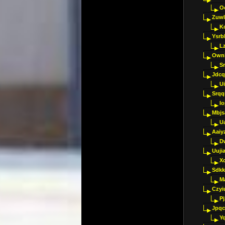
O
Zuwl
K
Ysrb
L
Ownl
Sr
Jdcq
U
Srqq
I
Mbjs
U
Aaiy
D
Uujia
Xc
Sdkk
M
Czyi
P
Jpqc
Y