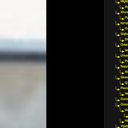
Wgkt
A
Xhc
P
Iqrc
O
Siqb
D
Odwk
I
Umav
Pc
Najy
Xl
Skaw
Q
Pien
V
Oon
Omm
d
H
Ytje