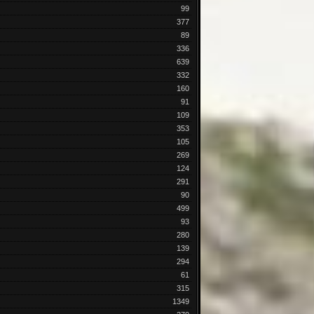
99
377
89
336
639
332
160
91
109
353
105
269
124
291
90
499
93
280
139
294
61
315
1349