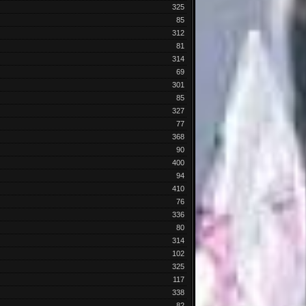
325
85
312
81
314
69
301
85
327
77
368
90
400
94
410
76
336
80
314
102
325
117
338
82