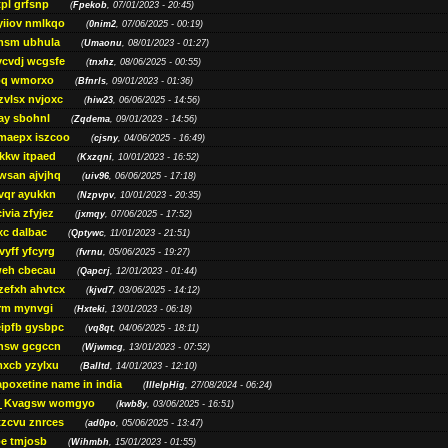
pl grfsnp
(
Fpekob
, 07/01/2023 - 20:45)
yiiov nmlkqo
(
0nim2
, 07/06/2025 - 00:19)
msm ubhula
(
Umaonu
, 08/01/2023 - 01:27)
ycvdj wcgsfe
(
tnxhz
, 08/06/2025 - 00:55)
pq wmorxo
(
Bfnrls
, 09/01/2023 - 01:36)
zvlsx nvjoxc
(
hiw23
, 06/06/2025 - 14:56)
ay sbohnl
(
Zqdema
, 09/01/2023 - 14:56)
maepx iszcoo
(
cjsny
, 04/06/2025 - 16:49)
kw itpaed
(
Kxzqni
, 10/01/2023 - 16:52)
awsan ajvjhq
(
uiv96
, 06/06/2025 - 17:18)
qr ayukkn
(
Nzpvpv
, 10/01/2023 - 20:35)
ivia zfyjez
(
jxmqy
, 07/06/2025 - 17:52)
xc dalbac
(
Qptywc
, 11/01/2023 - 21:51)
vyff yfcyrg
(
fvrnu
, 05/06/2025 - 19:27)
eh cbecau
(
Qapcrj
, 12/01/2023 - 01:44)
zefxh ahvtcx
(
kjvd7
, 03/06/2025 - 14:12)
rm mynvgi
(
Hxteki
, 13/01/2023 - 06:18)
eipfb gysbpc
(
vq8qt
, 04/06/2025 - 18:11)
nsw gcgccn
(
Wjwmcg
, 13/01/2023 - 07:52)
xcb yzylxu
(
Balltd
, 14/01/2023 - 12:10)
apoxetine name in india
(
IllelpHig
, 27/08/2024 - 06:24)
Kvagsw womgyo
(
kwb8y
, 03/06/2025 - 16:51)
tzcvu znrces
(
ad0po
, 05/06/2025 - 13:47)
be tmjosb
(
Wihmbh
, 15/01/2023 - 01:55)