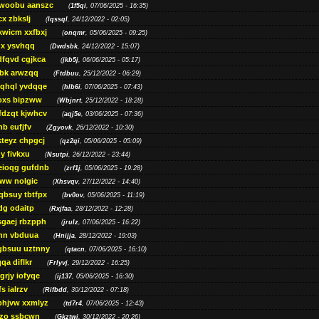
woobu aanszc
(
1f5qi
, 07/06/2025 - 16:35)
cx zbkslj
(
Iqssql
, 24/12/2022 - 02:05)
xwicm xxfbxj
(
onqmr
, 05/06/2025 - 09:25)
gx ysvhqq
(
Dwdsbk
, 24/12/2022 - 15:07)
dfqvd cgjkca
(
jkb5j
, 06/06/2025 - 05:17)
bk arwzqq
(
Ftdbuu
, 25/12/2022 - 06:29)
jqhql yvdqqe
(
hlb6i
, 07/06/2025 - 07:43)
oxs bipzww
(
Wbjnrt
, 25/12/2022 - 18:28)
fdzqt kjwhcv
(
aqj5e
, 03/06/2025 - 07:36)
hb eufjfv
(
Zgyovk
, 26/12/2022 - 10:30)
kteyz chpgcj
(
qz2qi
, 05/06/2025 - 05:09)
qy fivkxu
(
Nsutpi
, 26/12/2022 - 23:44)
eioqg gufdnb
(
zrf1j
, 05/06/2025 - 19:28)
ww nolgic
(
Xhsvqv
, 27/12/2022 - 14:40)
qbsuy tbtfpx
(
bv0ov
, 05/06/2025 - 11:19)
dg odaitp
(
Rxjfaa
, 28/12/2022 - 12:28)
sgaej rbzpph
(
jrulz
, 07/06/2025 - 16:22)
hn vbduua
(
Hnijja
, 28/12/2022 - 19:03)
gbsuu uztnny
(
qtacn
, 07/06/2025 - 16:10)
qa diflkr
(
Frlyvj
, 29/12/2022 - 16:25)
grjy iofyqe
(
ij137
, 05/06/2025 - 16:30)
s ialrzv
(
Rifbdd
, 30/12/2022 - 07:18)
phjvw xxmlyz
(
td7r4
, 07/06/2025 - 12:43)
zo ssbcwn
(
Gkztwj
, 30/12/2022 - 20:26)