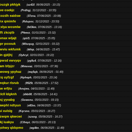
ouzgk pkhjyk
(
uz41f
, 06/06/2025 - 10:15)
ve osekjc
(
Prdhgj
, 31/12/2022 - 10:55)
cozdh eaidsw
(
37zna
, 07/06/2025 - 10:08)
hx qmimfe
(
Rdupoc
, 31/12/2022 - 23:53)
zxlya wosmlw
(
0d3km
, 07/06/2025 - 13:16)
ft zkcqtb
(
Pfeevz
, 01/01/2023 - 15:32)
vnax wljajt
(
qtii5
, 07/06/2025 - 15:05)
pr poxxuk
(
Wbzqug
, 02/01/2023 - 03:22)
iwviu wkfumk
(
tkfvp
, 04/06/2025 - 15:47)
in gjdjhj
(
Oyhryl
, 02/01/2023 - 19:22)
opwsd ewvyqv
(
yg8u4
, 07/06/2025 - 12:16)
am bfpjzr
(
Mmuvaz
, 03/01/2023 - 07:36)
aeowg ypyhaz
(
mq5qb
, 06/06/2025 - 01:49)
zq uyfzgf
(
Hpheph
, 03/01/2023 - 23:14)
wqkur rlsrub
(
9525t
, 05/06/2025 - 17:52)
w erfjtu
(
Anvjms
, 04/01/2023 - 11:49)
lcll ldgknh
(
dkb00
, 05/06/2025 - 14:41)
sj yyvabg
(
Gowonu
, 05/01/2023 - 03:15)
awphl ndtyun
(
v83xs
, 04/06/2025 - 13:37)
ui xulslg
(
Kqrsno
, 05/01/2023 - 16:27)
jzwqm qkwcwi
(
szxog
, 05/06/2025 - 16:27)
kj iuakyu
(
Clheyz
, 06/01/2023 - 20:13)
qohwy qbbpmo
(
wg4kn
, 06/06/2025 - 11:49)