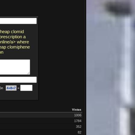
cheap clomid
prescription a
online/a> where
heap clomiphene
on
ción
4+8+7
=
Vistas
1006
1784
352
82