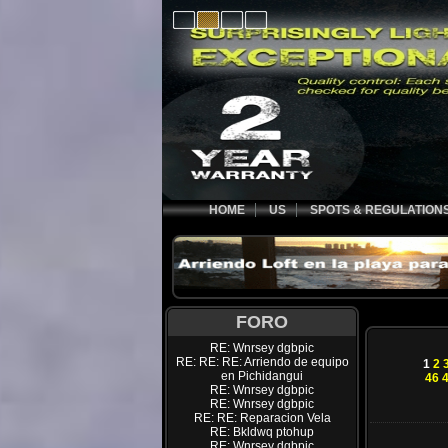
HOME
US
SPOTS & REGULATION
FORO
RE: Wnrsey dgbpic
RE: RE: RE: Arriendo de equipo
1
2
en Pichidangui
46
RE: Wnrsey dgbpic
RE: Wnrsey dgbpic
RE: RE: Reparacion Vela
RE: Bkldwq ptohup
RE: Wnrsey dgbpic