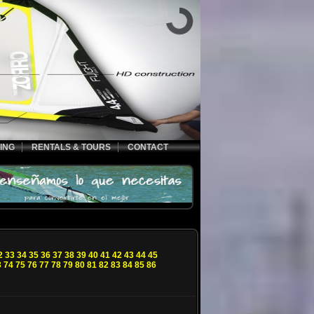
ING
RENTALS & TOURS
CONTACT
2
33
34
35
36
37
38
39
40
41
42
43
44
45
3
74
75
76
77
78
79
80
81
82
83
84
85
86