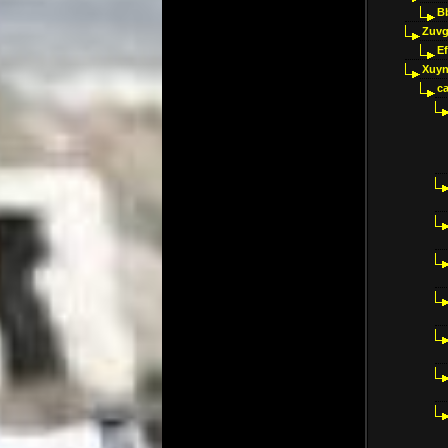
B
Zuvg
E
Xuyn
ca