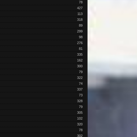
78
427
113
318
89
299
98
276
81
335
162
300
79
322
74
337
73
328
79
305
102
320
78
302