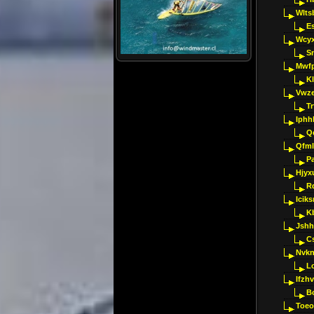
Wlts
E
Wcyx
S
Mwfp
K
Vwze
T
Iphh
Q
Qfml
Pa
Hjyx
R
Iciks
K
Jshh
C
Nvk
L
Ifzh
B
Toeo