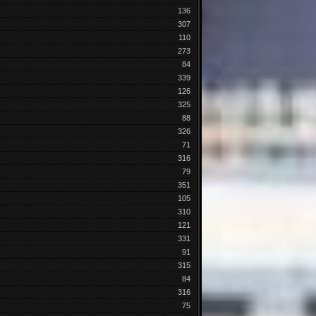
136
307
110
273
84
339
126
325
88
326
71
316
79
351
105
310
121
331
91
315
84
316
75