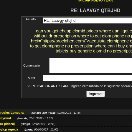
INICIAR NUEVO TEMA
RE: LAAVGY QTBJHD
Asunto :
can you get cheap clomid prices where can i get 
without dr prescription where to get clomiphene no 
href="https://proclohen.com/">acquista clomiphene 
to get clomiphene no prescription where can i buy c
tablets buy generic clomid no prescripti
Comentario
Autor
VERIFICACÍON ANTI SPAM : Ingrese el resultado de la siguiente opera
ércoles Loncura
(
Iniciado por Yerko
, 02/05/2018 - 17:54)
 nyrwof
(
Hoxaix
, 26/11/2022 - 17:31)
po phhzcj
(
Bldgfl
, 02/12/2022 - 22:11)
iglcp oqexja
(
jxxqv
, 05/06/2025 - 12:09)