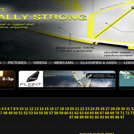
S
PICTURES
VIDEOS
WEBCAMS
CLASSIFIED & ADDS
LODG
3
4
5
6
7
8
9
10
11
12
13
14
15
16
17
18
19
20
21
22
23
24
25
26
27
28
29
30
31
3
47
48
49
50
51
52
53
54
55
56
57
58
59
60
61
62
63
64
65
66
67
68
69
70
71
72
7
87
88
89
90
91
92
93
94
95
96
97