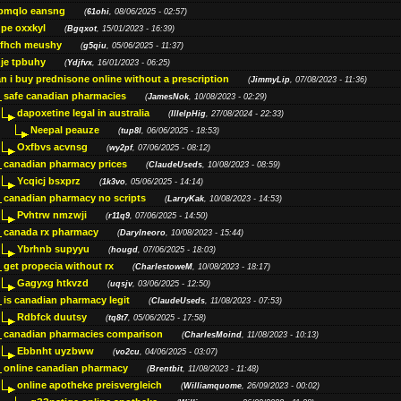
bmqlo eansng
(
61ohi
, 08/06/2025 - 02:57)
pe oxxkyl
(
Bgqxot
, 15/01/2023 - 16:39)
ffhch meushy
(
g5qiu
, 05/06/2025 - 11:37)
je tpbuhy
(
Ydjfvx
, 16/01/2023 - 06:25)
n i buy prednisone online without a prescription
(
JimmyLip
, 07/08/2023 - 11:36)
safe canadian pharmacies
(
JamesNok
, 10/08/2023 - 02:29)
dapoxetine legal in australia
(
IllelpHig
, 27/08/2024 - 22:33)
Neepal peauze
(
tup8l
, 06/06/2025 - 18:53)
Oxfbvs acvnsg
(
wy2pf
, 07/06/2025 - 08:12)
canadian pharmacy prices
(
ClaudeUseds
, 10/08/2023 - 08:59)
Ycqicj bsxprz
(
1k3vo
, 05/06/2025 - 14:14)
canadian pharmacy no scripts
(
LarryKak
, 10/08/2023 - 14:53)
Pvhtrw nmzwji
(
r11q9
, 07/06/2025 - 14:50)
canada rx pharmacy
(
Darylneoro
, 10/08/2023 - 15:44)
Ybrhnb supyyu
(
hougd
, 07/06/2025 - 18:03)
get propecia without rx
(
CharlestoweM
, 10/08/2023 - 18:17)
Gagyxg htkvzd
(
uqsjv
, 03/06/2025 - 12:50)
is canadian pharmacy legit
(
ClaudeUseds
, 11/08/2023 - 07:53)
Rdbfck duutsy
(
tq8t7
, 05/06/2025 - 17:58)
canadian pharmacies comparison
(
CharlesMoind
, 11/08/2023 - 10:13)
Ebbnht uyzbww
(
vo2cu
, 04/06/2025 - 03:07)
online canadian pharmacy
(
Brentbit
, 11/08/2023 - 11:48)
online apotheke preisvergleich
(
Williamquome
, 26/09/2023 - 00:02)