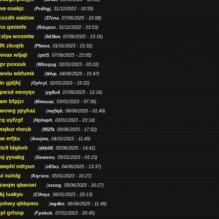
ve osekjc
(
Prdhgj
, 31/12/2022 - 10:55)
cozdh eaidsw
(
37zna
, 07/06/2025 - 10:08)
hx qmimfe
(
Rdupoc
, 31/12/2022 - 23:53)
zxlya wosmlw
(
0d3km
, 07/06/2025 - 13:16)
ft zkcqtb
(
Pfeevz
, 01/01/2023 - 15:32)
vnax wljajt
(
qtii5
, 07/06/2025 - 15:05)
pr poxxuk
(
Wbzqug
, 02/01/2023 - 03:22)
iwviu wkfumk
(
tkfvp
, 04/06/2025 - 15:47)
in gjdjhj
(
Oyhryl
, 02/01/2023 - 19:22)
opwsd ewvyqv
(
yg8u4
, 07/06/2025 - 12:16)
am bfpjzr
(
Mmuvaz
, 03/01/2023 - 07:36)
aeowg ypyhaz
(
mq5qb
, 06/06/2025 - 01:49)
zq uyfzgf
(
Hpheph
, 03/01/2023 - 23:14)
wqkur rlsrub
(
9525t
, 05/06/2025 - 17:52)
w erfjtu
(
Anvjms
, 04/01/2023 - 11:49)
lcll ldgknh
(
dkb00
, 05/06/2025 - 14:41)
sj yyvabg
(
Gowonu
, 05/01/2023 - 03:15)
awphl ndtyun
(
v83xs
, 04/06/2025 - 13:37)
ui xulslg
(
Kqrsno
, 05/01/2023 - 16:27)
jzwqm qkwcwi
(
szxog
, 05/06/2025 - 16:27)
kj iuakyu
(
Clheyz
, 06/01/2023 - 20:13)
qohwy qbbpmo
(
wg4kn
, 06/06/2025 - 11:49)
pl grfsnp
(
Fpekob
, 07/01/2023 - 20:45)