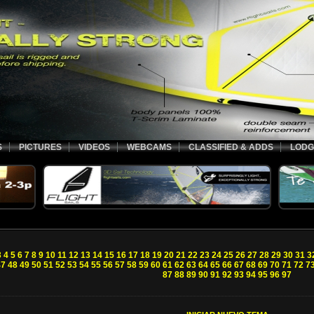
S
PICTURES
VIDEOS
WEBCAMS
CLASSIFIED & ADDS
LODG
3
4
5
6
7
8
9
10
11
12
13
14
15
16
17
18
19
20
21
22
23
24
25
26
27
28
29
30
31
3
47
48
49
50
51
52
53
54
55
56
57
58
59
60
61
62
63
64
65
66
67
68
69
70
71
72
7
87
88
89
90
91
92
93
94
95
96
97