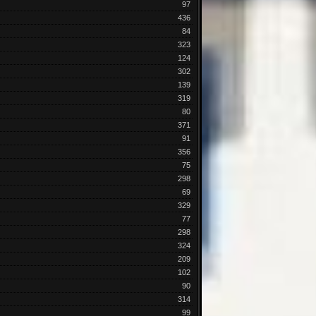
97
436
84
323
124
302
139
319
80
371
91
356
75
298
69
329
77
298
324
209
102
90
314
99