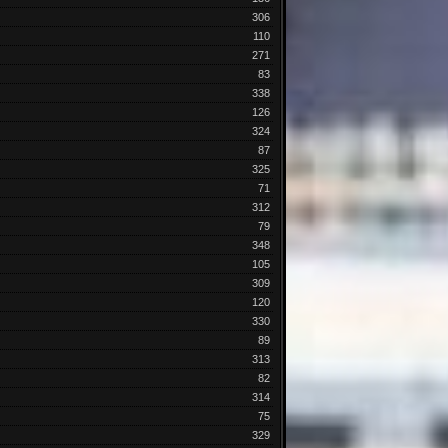
306
110
271
83
338
126
324
87
325
71
312
79
348
105
309
120
330
89
313
82
314
75
329