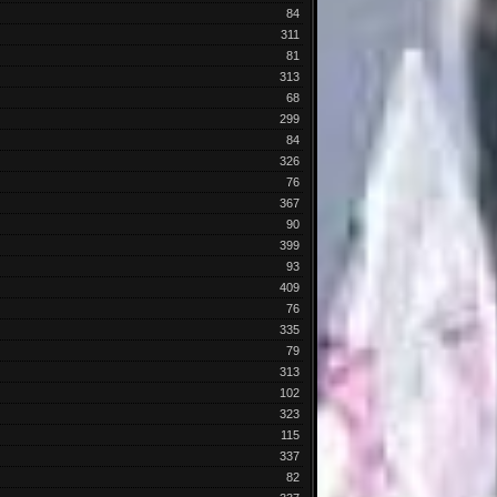
84
311
81
313
68
299
84
326
76
367
90
399
93
409
76
335
79
313
102
323
115
337
82