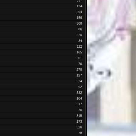
337
134
294
156
308
86
320
84
322
165
301
76
279
127
324
92
332
104
317
70
315
173
326
78