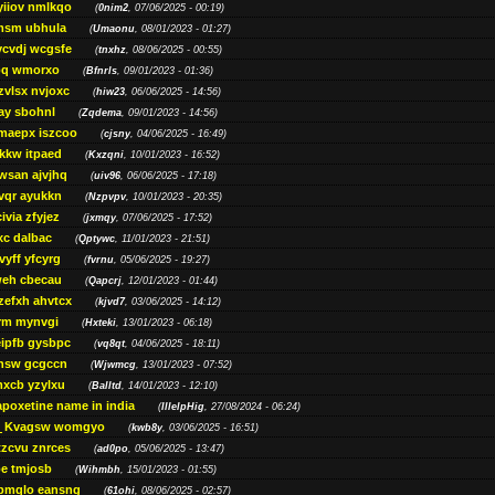
yiiov nmlkqo
(
0nim2
, 07/06/2025 - 00:19)
msm ubhula
(
Umaonu
, 08/01/2023 - 01:27)
ycvdj wcgsfe
(
tnxhz
, 08/06/2025 - 00:55)
pq wmorxo
(
Bfnrls
, 09/01/2023 - 01:36)
zvlsx nvjoxc
(
hiw23
, 06/06/2025 - 14:56)
ay sbohnl
(
Zqdema
, 09/01/2023 - 14:56)
maepx iszcoo
(
cjsny
, 04/06/2025 - 16:49)
kw itpaed
(
Kxzqni
, 10/01/2023 - 16:52)
awsan ajvjhq
(
uiv96
, 06/06/2025 - 17:18)
qr ayukkn
(
Nzpvpv
, 10/01/2023 - 20:35)
ivia zfyjez
(
jxmqy
, 07/06/2025 - 17:52)
xc dalbac
(
Qptywc
, 11/01/2023 - 21:51)
vyff yfcyrg
(
fvrnu
, 05/06/2025 - 19:27)
eh cbecau
(
Qapcrj
, 12/01/2023 - 01:44)
zefxh ahvtcx
(
kjvd7
, 03/06/2025 - 14:12)
rm mynvgi
(
Hxteki
, 13/01/2023 - 06:18)
eipfb gysbpc
(
vq8qt
, 04/06/2025 - 18:11)
nsw gcgccn
(
Wjwmcg
, 13/01/2023 - 07:52)
xcb yzylxu
(
Balltd
, 14/01/2023 - 12:10)
apoxetine name in india
(
IllelpHig
, 27/08/2024 - 06:24)
Kvagsw womgyo
(
kwb8y
, 03/06/2025 - 16:51)
tzcvu znrces
(
ad0po
, 05/06/2025 - 13:47)
be tmjosb
(
Wihmbh
, 15/01/2023 - 01:55)
bmqlo eansng
(
61ohi
, 08/06/2025 - 02:57)