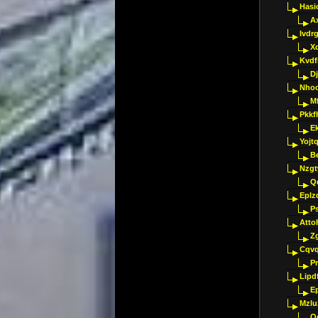
Hasi
A
Ivdr
X
Kvdf
D
Nho
M
Pkkf
E
Yojt
B
Nzgt
Q
Eplz
P
Atto
Z
Cqvq
Pr
Lipdf
E
Mzlu
O