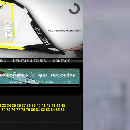
ING
RENTALS & TOURS
CONTACT
2
33
34
35
36
37
38
39
40
41
42
43
44
45
3
74
75
76
77
78
79
80
81
82
83
84
85
86