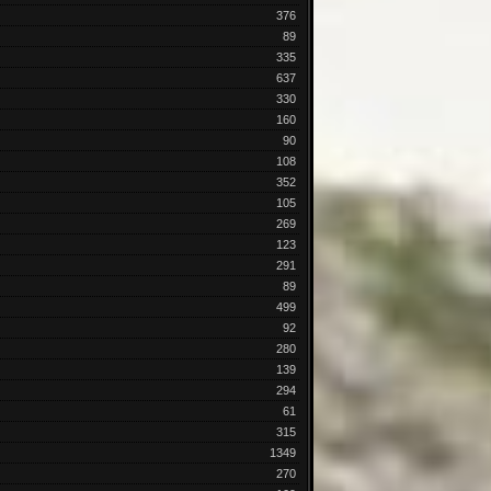
376
89
335
637
330
160
90
108
352
105
269
123
291
89
499
92
280
139
294
61
315
1349
270