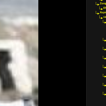
Zuvg
E
Xuyn
ca