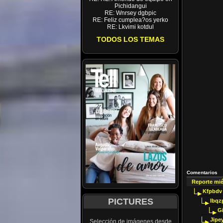
Pichidangui
RE: Wnrsey dgbpic
RE: Feliz cumplea?os yerko
RE: Lkvimi kotdul
TODOS LOS TEMAS
Comentarios
Reporte mi
Kfpbdv
PICTURES
Ibqz
G
Jipey
Selección de imágenes desde