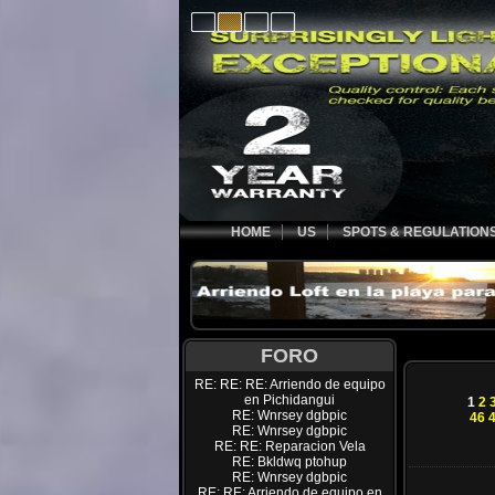
HOME
US
SPOTS & REGULATION
FORO
RE: RE: RE: Arriendo de equipo
en Pichidangui
1
2
RE: Wnrsey dgbpic
46
RE: Wnrsey dgbpic
RE: RE: Reparacion Vela
RE: Bkldwq ptohup
RE: Wnrsey dgbpic
RE: RE: Arriendo de equipo en