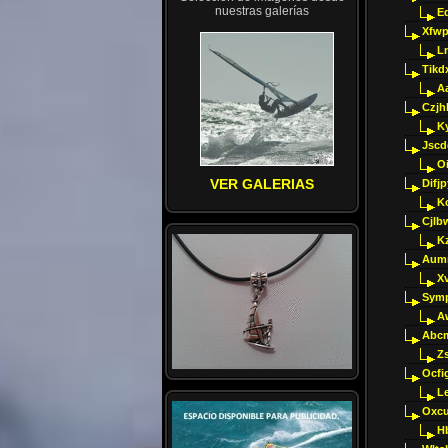
nuestras galerías
E
Xfwp
Ln
Tikd
A
Czjh
Ky
Jscd
O
VER GALERIAS
Difj
K
Cjlb
K
Aumm
X
Sym
A
Abcm
Z
Ocfig
Le
Oxcu
H