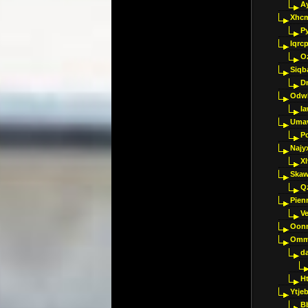
A
Xhc
P
Iqrc
O
Siqb
D
Odwk
I
Umav
Pc
Najy
Xl
Skaw
Q
Pien
V
Oon
Omm
d
H
Ytje
B