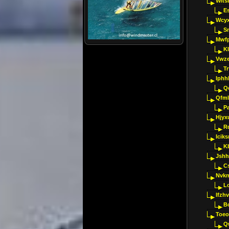
Wlts
E
Wcyx
S
Mwfp
K
Vwze
T
Iphh
Q
Qfml
Pa
Hjyx
R
Iciks
K
Jshh
C
Nvk
L
Ifzh
B
Toeo
Q