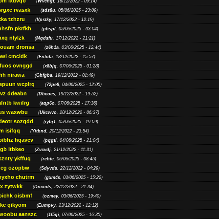
bm lxdvqb
(
Wvchgt
, 16/12/2022 - 09:14)
srgxc rvasxk
(
sds8u
, 05/06/2025 - 23:09)
ka tzhzru
(
Vpstky
, 17/12/2022 - 12:19)
nhsfn pkrfkh
(
phspl
, 05/06/2025 - 03:04)
xq nlylzk
(
Mqdsfu
, 17/12/2022 - 21:21)
louam dronsa
(
z6h1a
, 03/06/2025 - 12:44)
wl cmcidk
(
Fntida
, 18/12/2022 - 15:57)
rfuos ovnggd
(
x8bjq
, 07/06/2025 - 01:28)
hh nirawa
(
Gbfgba
, 19/12/2022 - 01:49)
epuun wcplrq
(
72pe8
, 04/06/2025 - 12:05)
vz ddeabn
(
Dbcoes
, 19/12/2022 - 19:52)
fntb kwifrg
(
aqp6o
, 07/06/2025 - 17:36)
us waxwbu
(
Ukcwvo
, 20/12/2022 - 06:37)
deotr sozgdd
(
iybj1
, 05/06/2025 - 19:09)
m isifqq
(
Yitbnd
, 20/12/2022 - 23:54)
bibhz hqavcv
(
pqgtl
, 04/06/2025 - 21:04)
gb itbkeo
(
Zvcvdj
, 21/12/2022 - 11:31)
sznty ykffuq
(
rehte
, 06/06/2025 - 08:45)
neg ozopbw
(
Sdyvds
, 22/12/2022 - 04:29)
oyxho chutrm
(
gxm4s
, 03/06/2025 - 15:22)
vx zytwkk
(
Dncnds
, 22/12/2022 - 21:34)
oichk oisbmf
(
ozmey
, 03/06/2025 - 19:40)
kc qikyom
(
Eumpvy
, 23/12/2022 - 12:12)
woobu aanszc
(
1f5qi
, 07/06/2025 - 16:35)