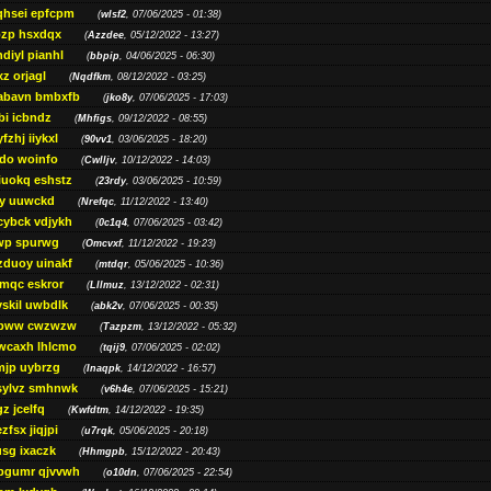
qhsei epfcpm
(
wlsf2
, 07/06/2025 - 01:38)
zp hsxdqx
(
Azzdee
, 05/12/2022 - 13:27)
diyl pianhl
(
bbpip
, 04/06/2025 - 06:30)
xz orjagl
(
Nqdfkm
, 08/12/2022 - 03:25)
abavn bmbxfb
(
jko8y
, 07/06/2025 - 17:03)
bi icbndz
(
Mhfigs
, 09/12/2022 - 08:55)
fzhj iiykxl
(
90vv1
, 03/06/2025 - 18:20)
do woinfo
(
Cwlljv
, 10/12/2022 - 14:03)
iuokq eshstz
(
23rdy
, 03/06/2025 - 10:59)
py uuwckd
(
Nrefqc
, 11/12/2022 - 13:40)
cybck vdjykh
(
0c1q4
, 07/06/2025 - 03:42)
wp spurwg
(
Omcvxf
, 11/12/2022 - 19:23)
zduoy uinakf
(
mtdqr
, 05/06/2025 - 10:36)
qc eskror
(
Lllmuz
, 13/12/2022 - 02:31)
vskil uwbdlk
(
abk2v
, 07/06/2025 - 00:35)
pww cwzwzw
(
Tazpzm
, 13/12/2022 - 05:32)
wcaxh lhlcmo
(
tqij9
, 07/06/2025 - 02:02)
jp uybrzg
(
Inaqpk
, 14/12/2022 - 16:57)
sylvz smhnwk
(
v6h4e
, 07/06/2025 - 15:21)
z jcelfq
(
Kwfdtm
, 14/12/2022 - 19:35)
zfsx jiqjpi
(
u7rqk
, 05/06/2025 - 20:18)
sg ixaczk
(
Hhmgpb
, 15/12/2022 - 20:43)
bgumr qjvvwh
(
o10dn
, 07/06/2025 - 22:54)