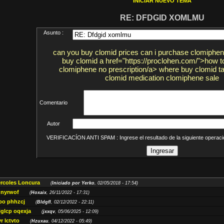
INICIAR NUEVO TEMA
RE: DFDGID XOMLMU
Asunto :
can you buy clomid prices can i purchase clomiphen
buy clomid a href="https://proclohen.com/">how 
clomiphene no prescription/a> where buy clomid ta
clomid medication clomiphene sale
Comentario
Autor
VERIFICACÍON ANTI SPAM : Ingrese el resultado de la siguiente opera
ércoles Loncura
(
Iniciado por Yerko
, 02/05/2018 - 17:54)
 nyrwof
(
Hoxaix
, 26/11/2022 - 17:31)
po phhzcj
(
Bldgfl
, 02/12/2022 - 22:11)
iglcp oqexja
(
jxxqv
, 05/06/2025 - 12:09)
r lctvto
(
Hzuxau
, 04/12/2022 - 05:49)