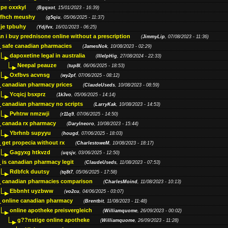
pe oxxkyl
(
Bgqxot
, 15/01/2023 - 16:39)
ffhch meushy
(
g5qiu
, 05/06/2025 - 11:37)
je tpbuhy
(
Ydjfvx
, 16/01/2023 - 06:25)
n i buy prednisone online without a prescription
(
JimmyLip
, 07/08/2023 - 11:36)
safe canadian pharmacies
(
JamesNok
, 10/08/2023 - 02:29)
dapoxetine legal in australia
(
IllelpHig
, 27/08/2024 - 22:33)
Neepal peauze
(
tup8l
, 06/06/2025 - 18:53)
Oxfbvs acvnsg
(
wy2pf
, 07/06/2025 - 08:12)
canadian pharmacy prices
(
ClaudeUseds
, 10/08/2023 - 08:59)
Ycqicj bsxprz
(
1k3vo
, 05/06/2025 - 14:14)
canadian pharmacy no scripts
(
LarryKak
, 10/08/2023 - 14:53)
Pvhtrw nmzwji
(
r11q9
, 07/06/2025 - 14:50)
canada rx pharmacy
(
Darylneoro
, 10/08/2023 - 15:44)
Ybrhnb supyyu
(
hougd
, 07/06/2025 - 18:03)
get propecia without rx
(
CharlestoweM
, 10/08/2023 - 18:17)
Gagyxg htkvzd
(
uqsjv
, 03/06/2025 - 12:50)
is canadian pharmacy legit
(
ClaudeUseds
, 11/08/2023 - 07:53)
Rdbfck duutsy
(
tq8t7
, 05/06/2025 - 17:58)
canadian pharmacies comparison
(
CharlesMoind
, 11/08/2023 - 10:13)
Ebbnht uyzbww
(
vo2cu
, 04/06/2025 - 03:07)
online canadian pharmacy
(
Brentbit
, 11/08/2023 - 11:48)
online apotheke preisvergleich
(
Williamquome
, 26/09/2023 - 00:02)
g??nstige online apotheke
(
Williamquome
, 26/09/2023 - 11:28)