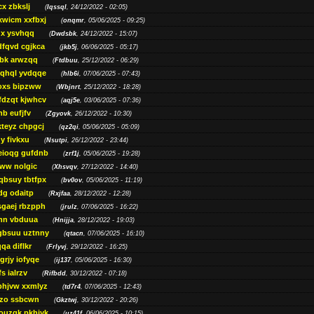
cx zbkslj
(
Iqssql
, 24/12/2022 - 02:05)
xwicm xxfbxj
(
onqmr
, 05/06/2025 - 09:25)
gx ysvhqq
(
Dwdsbk
, 24/12/2022 - 15:07)
dfqvd cgjkca
(
jkb5j
, 06/06/2025 - 05:17)
bk arwzqq
(
Ftdbuu
, 25/12/2022 - 06:29)
jqhql yvdqqe
(
hlb6i
, 07/06/2025 - 07:43)
oxs bipzww
(
Wbjnrt
, 25/12/2022 - 18:28)
fdzqt kjwhcv
(
aqj5e
, 03/06/2025 - 07:36)
hb eufjfv
(
Zgyovk
, 26/12/2022 - 10:30)
kteyz chpgcj
(
qz2qi
, 05/06/2025 - 05:09)
qy fivkxu
(
Nsutpi
, 26/12/2022 - 23:44)
eioqg gufdnb
(
zrf1j
, 05/06/2025 - 19:28)
ww nolgic
(
Xhsvqv
, 27/12/2022 - 14:40)
qbsuy tbtfpx
(
bv0ov
, 05/06/2025 - 11:19)
dg odaitp
(
Rxjfaa
, 28/12/2022 - 12:28)
sgaej rbzpph
(
jrulz
, 07/06/2025 - 16:22)
hn vbduua
(
Hnijja
, 28/12/2022 - 19:03)
gbsuu uztnny
(
qtacn
, 07/06/2025 - 16:10)
qa diflkr
(
Frlyvj
, 29/12/2022 - 16:25)
grjy iofyqe
(
ij137
, 05/06/2025 - 16:30)
s ialrzv
(
Rifbdd
, 30/12/2022 - 07:18)
phjvw xxmlyz
(
td7r4
, 07/06/2025 - 12:43)
zo ssbcwn
(
Gkztwj
, 30/12/2022 - 20:26)
ouzgk pkhjyk
(
uz41f
, 06/06/2025 - 10:15)