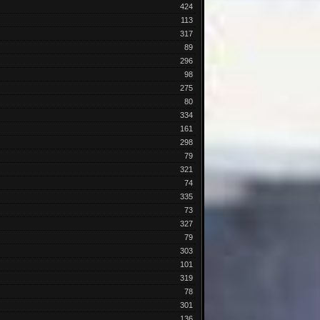
424
113
317
89
296
98
275
80
334
161
298
79
321
74
335
73
327
79
303
101
319
78
301
136