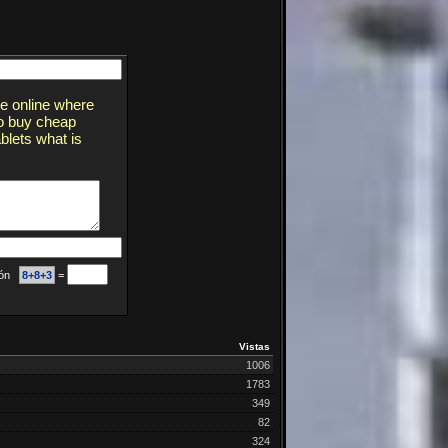
e online where
to buy cheap
blets what is
ción
8+8+3
=
Vistas
1006
1783
349
82
324