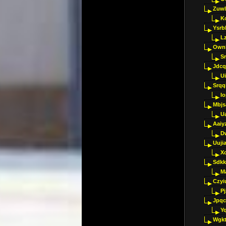
Zuwl
K
Ysrb
L
Ownl
Sr
Jdcq
U
Srqq
I
Mbjs
U
Aaiy
D
Uujia
Xc
Sdkk
M
Czyi
P
Jpqc
Y
Wgkt