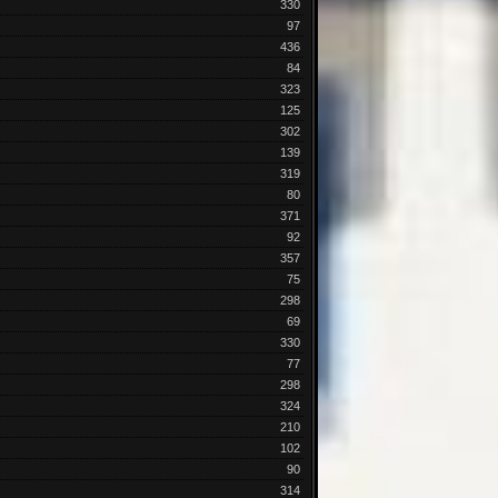
330
97
436
84
323
125
302
139
319
80
371
92
357
75
298
69
330
77
298
324
210
102
90
314