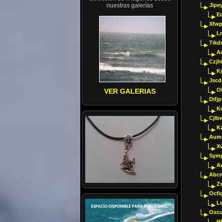
nuestras galerías
Jipey
E
Xfwp
Ln
Tikd
A
Czjh
Ky
Jscd
O
VER GALERIAS
Difj
K
Cjlb
K
Aumm
X
Sym
A
Abcm
Z
Ocfig
Le
Oxcu
H