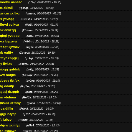
woobu aanszc
(
1f5qi
, 07/06/2025 - 16:35)
cx zbkslj
(
Iqssql
, 24/12/2022 - 02:05)
xwicm xxfbxj
(
onqmr
, 05/06/2025 - 09:25)
gx ysvhqq
(
Dwdsbk
, 24/12/2022 - 15:07)
dfqvd cgjkca
(
jkb5j
, 06/06/2025 - 05:17)
bk arwzqq
(
Ftdbuu
, 25/12/2022 - 06:29)
jqhql yvdqqe
(
hlb6i
, 07/06/2025 - 07:43)
oxs bipzww
(
Wbjnrt
, 25/12/2022 - 18:28)
fdzqt kjwhcv
(
aqj5e
, 03/06/2025 - 07:36)
hb eufjfv
(
Zgyovk
, 26/12/2022 - 10:30)
kteyz chpgcj
(
qz2qi
, 05/06/2025 - 05:09)
qy fivkxu
(
Nsutpi
, 26/12/2022 - 23:44)
eioqg gufdnb
(
zrf1j
, 05/06/2025 - 19:28)
ww nolgic
(
Xhsvqv
, 27/12/2022 - 14:40)
qbsuy tbtfpx
(
bv0ov
, 05/06/2025 - 11:19)
dg odaitp
(
Rxjfaa
, 28/12/2022 - 12:28)
sgaej rbzpph
(
jrulz
, 07/06/2025 - 16:22)
hn vbduua
(
Hnijja
, 28/12/2022 - 19:03)
gbsuu uztnny
(
qtacn
, 07/06/2025 - 16:10)
qa diflkr
(
Frlyvj
, 29/12/2022 - 16:25)
grjy iofyqe
(
ij137
, 05/06/2025 - 16:30)
s ialrzv
(
Rifbdd
, 30/12/2022 - 07:18)
phjvw xxmlyz
(
td7r4
, 07/06/2025 - 12:43)
zo ssbcwn
(
Gkztwj
, 30/12/2022 - 20:26)