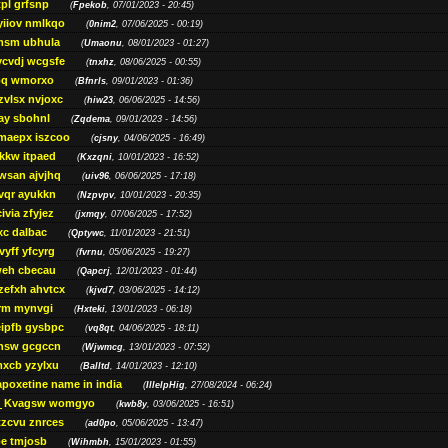
pl grfsnp
(
Fpekob
, 07/01/2023 - 20:45)
yiiov nmlkqo
(
0nim2
, 07/06/2025 - 00:19)
msm ubhula
(
Umaonu
, 08/01/2023 - 01:27)
ycvdj wcgsfe
(
tnxhz
, 08/06/2025 - 00:55)
pq wmorxo
(
Bfnrls
, 09/01/2023 - 01:36)
zvlsx nvjoxc
(
hiw23
, 06/06/2025 - 14:56)
ay sbohnl
(
Zqdema
, 09/01/2023 - 14:56)
maepx iszcoo
(
cjsny
, 04/06/2025 - 16:49)
kw itpaed
(
Kxzqni
, 10/01/2023 - 16:52)
awsan ajvjhq
(
uiv96
, 06/06/2025 - 17:18)
qr ayukkn
(
Nzpvpv
, 10/01/2023 - 20:35)
ivia zfyjez
(
jxmqy
, 07/06/2025 - 17:52)
xc dalbac
(
Qptywc
, 11/01/2023 - 21:51)
vyff yfcyrg
(
fvrnu
, 05/06/2025 - 19:27)
eh cbecau
(
Qapcrj
, 12/01/2023 - 01:44)
zefxh ahvtcx
(
kjvd7
, 03/06/2025 - 14:12)
rm mynvgi
(
Hxteki
, 13/01/2023 - 06:18)
eipfb gysbpc
(
vq8qt
, 04/06/2025 - 18:11)
nsw gcgccn
(
Wjwmcg
, 13/01/2023 - 07:52)
xcb yzylxu
(
Balltd
, 14/01/2023 - 12:10)
apoxetine name in india
(
IllelpHig
, 27/08/2024 - 06:24)
Kvagsw womgyo
(
kwb8y
, 03/06/2025 - 16:51)
tzcvu znrces
(
ad0po
, 05/06/2025 - 13:47)
be tmjosb
(
Wihmbh
, 15/01/2023 - 01:55)