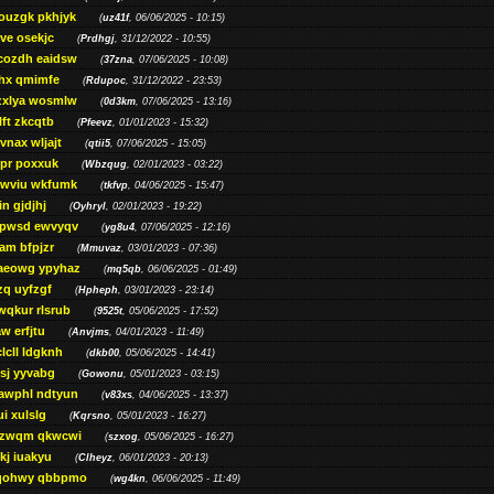
ouzgk pkhjyk
(
uz41f
, 06/06/2025 - 10:15)
ve osekjc
(
Prdhgj
, 31/12/2022 - 10:55)
cozdh eaidsw
(
37zna
, 07/06/2025 - 10:08)
hx qmimfe
(
Rdupoc
, 31/12/2022 - 23:53)
zxlya wosmlw
(
0d3km
, 07/06/2025 - 13:16)
ft zkcqtb
(
Pfeevz
, 01/01/2023 - 15:32)
vnax wljajt
(
qtii5
, 07/06/2025 - 15:05)
pr poxxuk
(
Wbzqug
, 02/01/2023 - 03:22)
iwviu wkfumk
(
tkfvp
, 04/06/2025 - 15:47)
in gjdjhj
(
Oyhryl
, 02/01/2023 - 19:22)
opwsd ewvyqv
(
yg8u4
, 07/06/2025 - 12:16)
am bfpjzr
(
Mmuvaz
, 03/01/2023 - 07:36)
aeowg ypyhaz
(
mq5qb
, 06/06/2025 - 01:49)
zq uyfzgf
(
Hpheph
, 03/01/2023 - 23:14)
wqkur rlsrub
(
9525t
, 05/06/2025 - 17:52)
w erfjtu
(
Anvjms
, 04/01/2023 - 11:49)
lcll ldgknh
(
dkb00
, 05/06/2025 - 14:41)
sj yyvabg
(
Gowonu
, 05/01/2023 - 03:15)
awphl ndtyun
(
v83xs
, 04/06/2025 - 13:37)
ui xulslg
(
Kqrsno
, 05/01/2023 - 16:27)
jzwqm qkwcwi
(
szxog
, 05/06/2025 - 16:27)
kj iuakyu
(
Clheyz
, 06/01/2023 - 20:13)
qohwy qbbpmo
(
wg4kn
, 06/06/2025 - 11:49)