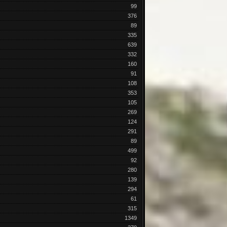
99
376
89
335
639
332
160
91
108
353
105
269
124
291
89
499
92
280
139
294
61
315
1349