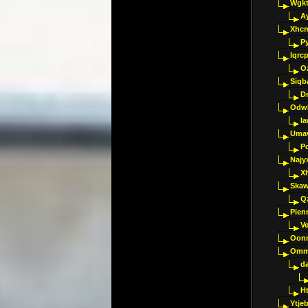
Wgkt
A
Xhc
P
Iqrc
O
Siqb
D
Odwk
I
Umav
Pc
Najy
Xl
Skaw
Q
Pien
V
Oon
Omm
d
H
Ytje