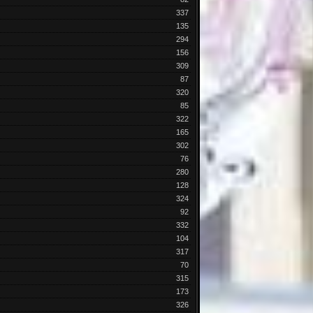
337
135
294
156
309
87
320
85
322
165
302
76
280
128
324
92
332
104
317
70
315
173
326