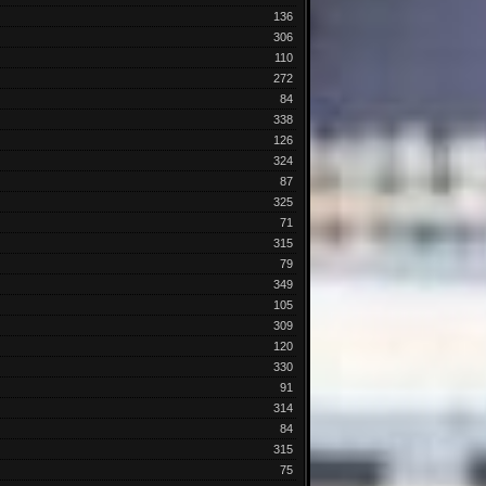
136
306
110
272
84
338
126
324
87
325
71
315
79
349
105
309
120
330
91
314
84
315
75