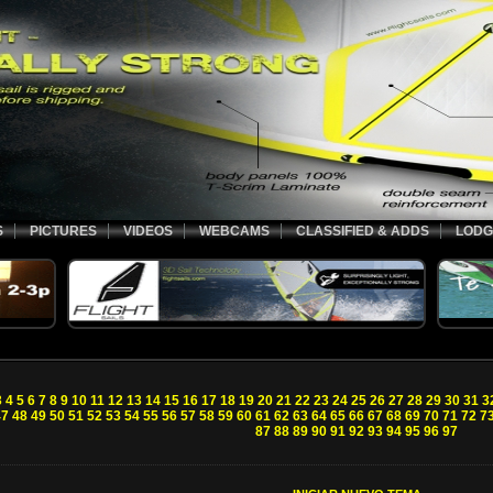
S
PICTURES
VIDEOS
WEBCAMS
CLASSIFIED & ADDS
LODG
3
4
5
6
7
8
9
10
11
12
13
14
15
16
17
18
19
20
21
22
23
24
25
26
27
28
29
30
31
3
47
48
49
50
51
52
53
54
55
56
57
58
59
60
61
62
63
64
65
66
67
68
69
70
71
72
7
87
88
89
90
91
92
93
94
95
96
97