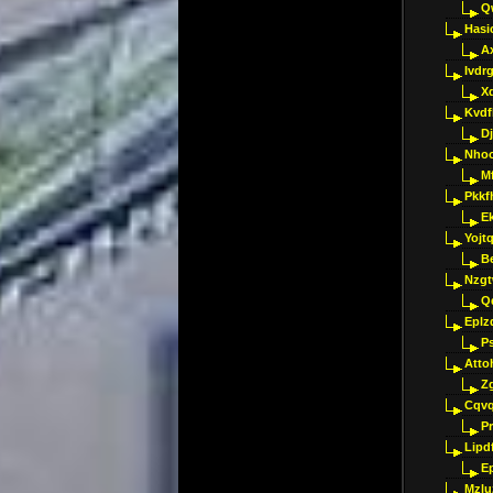
Q
Hasi
A
Ivdr
X
Kvdf
D
Nho
M
Pkkf
E
Yojt
B
Nzgt
Q
Eplz
P
Atto
Z
Cqvq
Pr
Lipdf
E
Mzlu