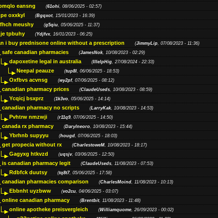
bmqlo eansng
(
61ohi
, 08/06/2025 - 02:57)
pe oxxkyl
(
Bgqxot
, 15/01/2023 - 16:39)
ffhch meushy
(
g5qiu
, 05/06/2025 - 11:37)
je tpbuhy
(
Ydjfvx
, 16/01/2023 - 06:25)
n i buy prednisone online without a prescription
(
JimmyLip
, 07/08/2023 - 11:36)
safe canadian pharmacies
(
JamesNok
, 10/08/2023 - 02:29)
dapoxetine legal in australia
(
IllelpHig
, 27/08/2024 - 22:33)
Neepal peauze
(
tup8l
, 06/06/2025 - 18:53)
Oxfbvs acvnsg
(
wy2pf
, 07/06/2025 - 08:12)
canadian pharmacy prices
(
ClaudeUseds
, 10/08/2023 - 08:59)
Ycqicj bsxprz
(
1k3vo
, 05/06/2025 - 14:14)
canadian pharmacy no scripts
(
LarryKak
, 10/08/2023 - 14:53)
Pvhtrw nmzwji
(
r11q9
, 07/06/2025 - 14:50)
canada rx pharmacy
(
Darylneoro
, 10/08/2023 - 15:44)
Ybrhnb supyyu
(
hougd
, 07/06/2025 - 18:03)
get propecia without rx
(
CharlestoweM
, 10/08/2023 - 18:17)
Gagyxg htkvzd
(
uqsjv
, 03/06/2025 - 12:50)
is canadian pharmacy legit
(
ClaudeUseds
, 11/08/2023 - 07:53)
Rdbfck duutsy
(
tq8t7
, 05/06/2025 - 17:58)
canadian pharmacies comparison
(
CharlesMoind
, 11/08/2023 - 10:13)
Ebbnht uyzbww
(
vo2cu
, 04/06/2025 - 03:07)
online canadian pharmacy
(
Brentbit
, 11/08/2023 - 11:48)
online apotheke preisvergleich
(
Williamquome
, 26/09/2023 - 00:02)