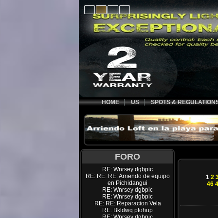
HOME
US
SPOTS & REGULATION
FORO
RE: Wnrsey dgbpic
RE: RE: RE: Arriendo de equipo
1
2
en Pichidangui
46
RE: Wnrsey dgbpic
RE: Wnrsey dgbpic
RE: RE: Reparacion Vela
RE: Bkldwq ptohup
RE: Wnrsey dgbpic