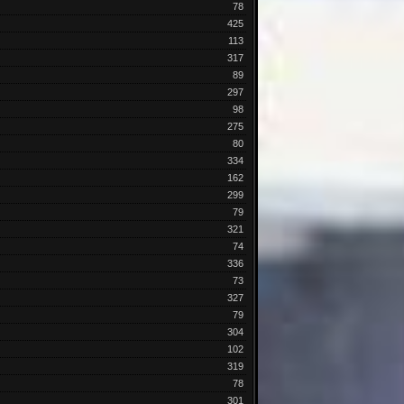
78
425
113
317
89
297
98
275
80
334
162
299
79
321
74
336
73
327
79
304
102
319
78
301