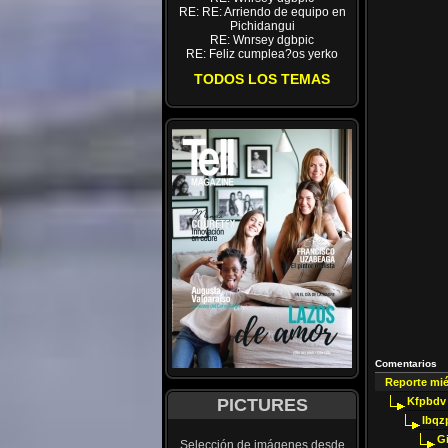
RE: RE: Arriendo de equipo en
Pichidangui
RE: Wnrsey dgbpic
RE: Feliz cumplea?os yerko
TODOS LOS TEMAS
Comentarios
Reporte mi
PICTURES
Kfpbdv
Ibqz
G
Selección de imágenes desde