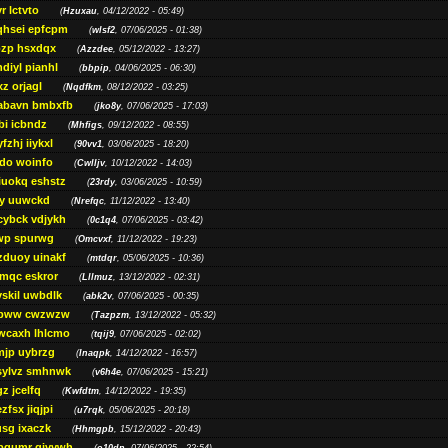
r lctvto
(
Hzuxau
, 04/12/2022 - 05:49)
qhsei epfcpm
(
wlsf2
, 07/06/2025 - 01:38)
zp hsxdqx
(
Azzdee
, 05/12/2022 - 13:27)
diyl pianhl
(
bbpip
, 04/06/2025 - 06:30)
xz orjagl
(
Nqdfkm
, 08/12/2022 - 03:25)
abavn bmbxfb
(
jko8y
, 07/06/2025 - 17:03)
bi icbndz
(
Mhfigs
, 09/12/2022 - 08:55)
fzhj iiykxl
(
90vv1
, 03/06/2025 - 18:20)
do woinfo
(
Cwlljv
, 10/12/2022 - 14:03)
iuokq eshstz
(
23rdy
, 03/06/2025 - 10:59)
py uuwckd
(
Nrefqc
, 11/12/2022 - 13:40)
cybck vdjykh
(
0c1q4
, 07/06/2025 - 03:42)
wp spurwg
(
Omcvxf
, 11/12/2022 - 19:23)
zduoy uinakf
(
mtdqr
, 05/06/2025 - 10:36)
qc eskror
(
Lllmuz
, 13/12/2022 - 02:31)
vskil uwbdlk
(
abk2v
, 07/06/2025 - 00:35)
pww cwzwzw
(
Tazpzm
, 13/12/2022 - 05:32)
wcaxh lhlcmo
(
tqij9
, 07/06/2025 - 02:02)
jp uybrzg
(
Inaqpk
, 14/12/2022 - 16:57)
sylvz smhnwk
(
v6h4e
, 07/06/2025 - 15:21)
z jcelfq
(
Kwfdtm
, 14/12/2022 - 19:35)
zfsx jiqjpi
(
u7rqk
, 05/06/2025 - 20:18)
sg ixaczk
(
Hhmgpb
, 15/12/2022 - 20:43)
bgumr qjvvwh