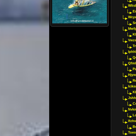
Wlts
E
Wcyx
S
Mwfp
K
Vwze
T
Iphh
Q
Qfml
Pa
Hjyx
R
Iciks
K
Jshh
C
Nvk
L
Ifzh
B
Toeo