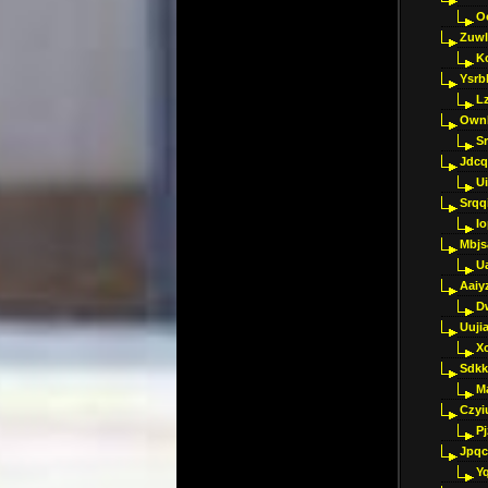
O
Zuwl
K
Ysrb
L
Ownl
Sr
Jdcq
U
Srqq
I
Mbjs
U
Aaiy
D
Uujia
Xc
Sdkk
M
Czyi
P
Jpqc
Y