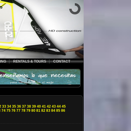
ING
RENTALS & TOURS
CONTACT
2
33
34
35
36
37
38
39
40
41
42
43
44
45
3
74
75
76
77
78
79
80
81
82
83
84
85
86