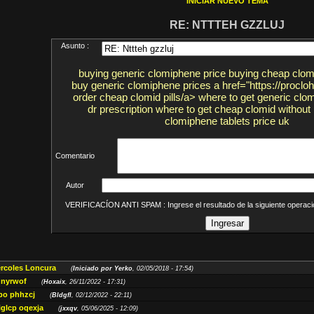
INICIAR NUEVO TEMA
RE: NTTTEH GZZLUJ
Asunto :
buying generic clomiphene price buying cheap clomi
buy generic clomiphene prices a href="https://proclo
order cheap clomid pills/a> where to get generic clo
dr prescription where to get cheap clomid without 
clomiphene tablets price uk
Comentario
Autor
VERIFICACÍON ANTI SPAM : Ingrese el resultado de la siguiente opera
ércoles Loncura
(
Iniciado por Yerko
, 02/05/2018 - 17:54)
 nyrwof
(
Hoxaix
, 26/11/2022 - 17:31)
po phhzcj
(
Bldgfl
, 02/12/2022 - 22:11)
iglcp oqexja
(
jxxqv
, 05/06/2025 - 12:09)