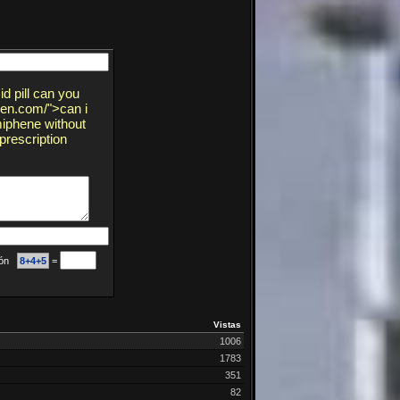
d pill can you
hen.com/">can i
miphene without
prescription
ción
8+4+5
=
Vistas
1006
1783
351
82