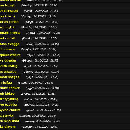
(
o10dn
, 07/06/2025 - 22:54)
bm lxdvqb
(
Wvchgt
, 16/12/2022 - 09:14)
srgxc rvasxk
(
sds8u
, 05/06/2025 - 23:09)
ka tzhzru
(
Vpstky
, 17/12/2022 - 12:19)
nhsfn pkrfkh
(
phspl
, 05/06/2025 - 03:04)
xq nlylzk
(
Mqdsfu
, 17/12/2022 - 21:21)
louam dronsa
(
z6h1a
, 03/06/2025 - 12:44)
wl cmcidk
(
Fntida
, 18/12/2022 - 15:57)
rfuos ovnggd
(
x8bjq
, 07/06/2025 - 01:28)
hh nirawa
(
Gbfgba
, 19/12/2022 - 01:49)
epuun wcplrq
(
72pe8
, 04/06/2025 - 12:05)
vz ddeabn
(
Dbcoes
, 19/12/2022 - 19:52)
fntb kwifrg
(
aqp6o
, 07/06/2025 - 17:36)
us waxwbu
(
Ukcwvo
, 20/12/2022 - 06:37)
deotr sozgdd
(
iybj1
, 05/06/2025 - 19:09)
m isifqq
(
Yitbnd
, 20/12/2022 - 23:54)
bibhz hqavcv
(
pqgtl
, 04/06/2025 - 21:04)
gb itbkeo
(
Zvcvdj
, 21/12/2022 - 11:31)
sznty ykffuq
(
rehte
, 06/06/2025 - 08:45)
neg ozopbw
(
Sdyvds
, 22/12/2022 - 04:29)
oyxho chutrm
(
gxm4s
, 03/06/2025 - 15:22)
vx zytwkk
(
Dncnds
, 22/12/2022 - 21:34)
oichk oisbmf
(
ozmey
, 03/06/2025 - 19:40)
kc qikyom
(
Eumpvy
, 23/12/2022 - 12:12)