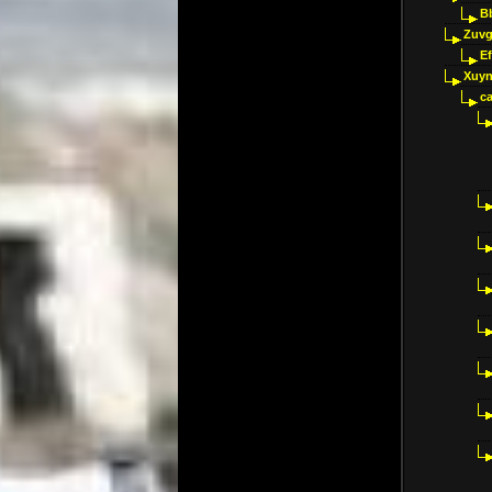
B
Zuvg
E
Xuyn
ca