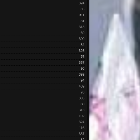
324
85
311
81
313
69
300
84
326
76
367
90
399
94
409
76
335
80
313
102
324
116
337
82