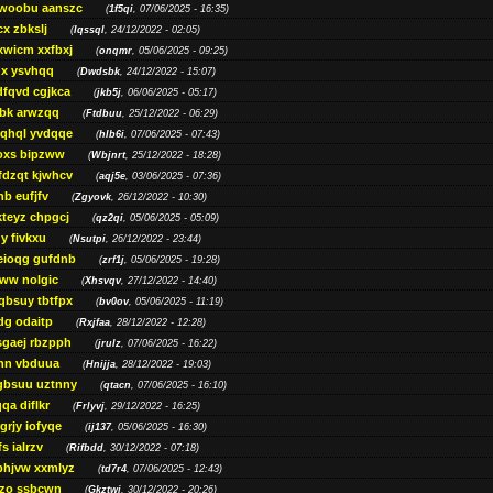
woobu aanszc
(
1f5qi
, 07/06/2025 - 16:35)
cx zbkslj
(
Iqssql
, 24/12/2022 - 02:05)
xwicm xxfbxj
(
onqmr
, 05/06/2025 - 09:25)
gx ysvhqq
(
Dwdsbk
, 24/12/2022 - 15:07)
dfqvd cgjkca
(
jkb5j
, 06/06/2025 - 05:17)
bk arwzqq
(
Ftdbuu
, 25/12/2022 - 06:29)
jqhql yvdqqe
(
hlb6i
, 07/06/2025 - 07:43)
oxs bipzww
(
Wbjnrt
, 25/12/2022 - 18:28)
fdzqt kjwhcv
(
aqj5e
, 03/06/2025 - 07:36)
hb eufjfv
(
Zgyovk
, 26/12/2022 - 10:30)
kteyz chpgcj
(
qz2qi
, 05/06/2025 - 05:09)
qy fivkxu
(
Nsutpi
, 26/12/2022 - 23:44)
eioqg gufdnb
(
zrf1j
, 05/06/2025 - 19:28)
ww nolgic
(
Xhsvqv
, 27/12/2022 - 14:40)
qbsuy tbtfpx
(
bv0ov
, 05/06/2025 - 11:19)
dg odaitp
(
Rxjfaa
, 28/12/2022 - 12:28)
sgaej rbzpph
(
jrulz
, 07/06/2025 - 16:22)
hn vbduua
(
Hnijja
, 28/12/2022 - 19:03)
gbsuu uztnny
(
qtacn
, 07/06/2025 - 16:10)
qa diflkr
(
Frlyvj
, 29/12/2022 - 16:25)
grjy iofyqe
(
ij137
, 05/06/2025 - 16:30)
s ialrzv
(
Rifbdd
, 30/12/2022 - 07:18)
phjvw xxmlyz
(
td7r4
, 07/06/2025 - 12:43)
zo ssbcwn
(
Gkztwj
, 30/12/2022 - 20:26)