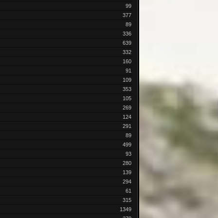
99
377
89
336
639
332
160
91
109
353
105
269
124
291
89
499
93
280
139
294
61
315
1349