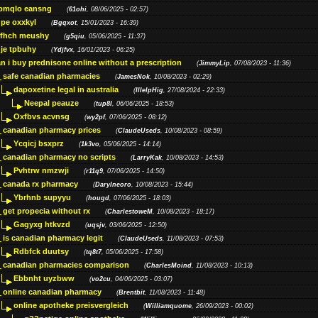
bmqlo eansng
(
61ohi
, 08/06/2025 - 02:57)
pe oxxkyl
(
Bgqxot
, 15/01/2023 - 16:39)
ffhch meushy
(
g5qiu
, 05/06/2025 - 11:37)
je tpbuhy
(
Ydjfvx
, 16/01/2023 - 06:25)
n i buy prednisone online without a prescription
(
JimmyLip
, 07/08/2023 - 11:36)
safe canadian pharmacies
(
JamesNok
, 10/08/2023 - 02:29)
dapoxetine legal in australia
(
IllelpHig
, 27/08/2024 - 22:33)
Neepal peauze
(
tup8l
, 06/06/2025 - 18:53)
Oxfbvs acvnsg
(
wy2pf
, 07/06/2025 - 08:12)
canadian pharmacy prices
(
ClaudeUseds
, 10/08/2023 - 08:59)
Ycqicj bsxprz
(
1k3vo
, 05/06/2025 - 14:14)
canadian pharmacy no scripts
(
LarryKak
, 10/08/2023 - 14:53)
Pvhtrw nmzwji
(
r11q9
, 07/06/2025 - 14:50)
canada rx pharmacy
(
Darylneoro
, 10/08/2023 - 15:44)
Ybrhnb supyyu
(
hougd
, 07/06/2025 - 18:03)
get propecia without rx
(
CharlestoweM
, 10/08/2023 - 18:17)
Gagyxg htkvzd
(
uqsjv
, 03/06/2025 - 12:50)
is canadian pharmacy legit
(
ClaudeUseds
, 11/08/2023 - 07:53)
Rdbfck duutsy
(
tq8t7
, 05/06/2025 - 17:58)
canadian pharmacies comparison
(
CharlesMoind
, 11/08/2023 - 10:13)
Ebbnht uyzbww
(
vo2cu
, 04/06/2025 - 03:07)
online canadian pharmacy
(
Brentbit
, 11/08/2023 - 11:48)
online apotheke preisvergleich
(
Williamquome
, 26/09/2023 - 00:02)