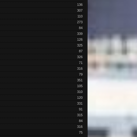
136
307
110
273
84
339
126
325
87
326
71
316
79
351
105
310
120
331
91
315
84
316
75