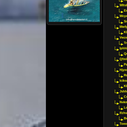
Wlts
E
Wcyx
S
Mwfp
K
Vwze
T
Iphh
Q
Qfml
Pa
Hjyx
R
Iciks
K
Jshh
C
Nvk
L
Ifzh
B
Toeo