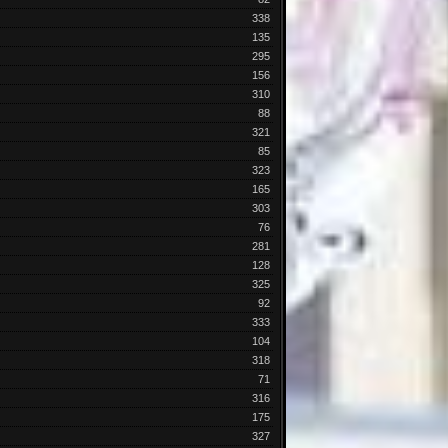
338
135
295
156
310
88
321
85
323
165
303
76
281
128
325
92
333
104
318
71
316
175
327