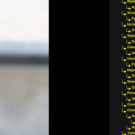
Wgkt
A
Xhc
P
Iqrc
O
Siqb
D
Odwk
I
Umav
Pc
Najy
Xl
Skaw
Q
Pien
V
Oon
Omm
d
H
Ytje