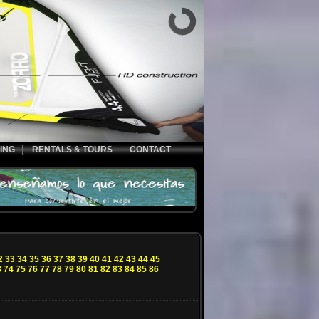
ING
RENTALS & TOURS
CONTACT
2
33
34
35
36
37
38
39
40
41
42
43
44
45
3
74
75
76
77
78
79
80
81
82
83
84
85
86