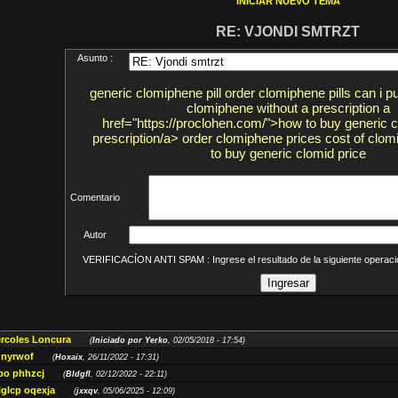
INICIAR NUEVO TEMA
RE: VJONDI SMTRZT
Asunto :
generic clomiphene pill order clomiphene pills can i 
clomiphene without a prescription a
href="https://proclohen.com/">how to buy generic c
prescription/a> order clomiphene prices cost of clom
to buy generic clomid price
Comentario
Autor
VERIFICACÍON ANTI SPAM : Ingrese el resultado de la siguiente opera
ércoles Loncura
(
Iniciado por Yerko
, 02/05/2018 - 17:54)
 nyrwof
(
Hoxaix
, 26/11/2022 - 17:31)
po phhzcj
(
Bldgfl
, 02/12/2022 - 22:11)
iglcp oqexja
(
jxxqv
, 05/06/2025 - 12:09)