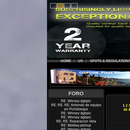
HOME
US
SPOTS & REGULATION
FORO
RE: Wnrsey dgbpic
RE: RE: RE: Arriendo de equipo
1
2
en Pichidangui
46
RE: Wnrsey dgbpic
RE: Wnrsey dgbpic
RE: RE: Reparacion Vela
RE: Bkldwq ptohup
RE: Wnrsey dgbpic