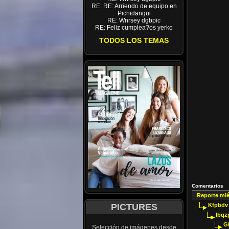
RE: RE: Arriendo de equipo en
Pichidangui
RE: Wnrsey dgbpic
RE: Feliz cumplea?os yerko
TODOS LOS TEMAS
Comentarios
Reporte mi
PICTURES
Kfpbdv
Ibqz
G
Selección de imágenes desde