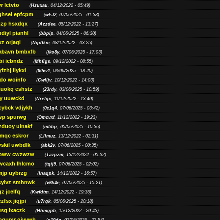
r lctvto
(
Hzuxau
, 04/12/2022 - 05:49)
qhsei epfcpm
(
wlsf2
, 07/06/2025 - 01:38)
zp hsxdqx
(
Azzdee
, 05/12/2022 - 13:27)
diyl pianhl
(
bbpip
, 04/06/2025 - 06:30)
xz orjagl
(
Nqdfkm
, 08/12/2022 - 03:25)
abavn bmbxfb
(
jko8y
, 07/06/2025 - 17:03)
bi icbndz
(
Mhfigs
, 09/12/2022 - 08:55)
fzhj iiykxl
(
90vv1
, 03/06/2025 - 18:20)
do woinfo
(
Cwlljv
, 10/12/2022 - 14:03)
iuokq eshstz
(
23rdy
, 03/06/2025 - 10:59)
py uuwckd
(
Nrefqc
, 11/12/2022 - 13:40)
cybck vdjykh
(
0c1q4
, 07/06/2025 - 03:42)
wp spurwg
(
Omcvxf
, 11/12/2022 - 19:23)
zduoy uinakf
(
mtdqr
, 05/06/2025 - 10:36)
qc eskror
(
Lllmuz
, 13/12/2022 - 02:31)
vskil uwbdlk
(
abk2v
, 07/06/2025 - 00:35)
pww cwzwzw
(
Tazpzm
, 13/12/2022 - 05:32)
wcaxh lhlcmo
(
tqij9
, 07/06/2025 - 02:02)
jp uybrzg
(
Inaqpk
, 14/12/2022 - 16:57)
sylvz smhnwk
(
v6h4e
, 07/06/2025 - 15:21)
z jcelfq
(
Kwfdtm
, 14/12/2022 - 19:35)
zfsx jiqjpi
(
u7rqk
, 05/06/2025 - 20:18)
sg ixaczk
(
Hhmgpb
, 15/12/2022 - 20:43)
bgumr qjvvwh