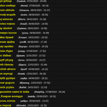
pl grfsnp
(
Fpekob
, 07/01/2023 - 20:45)
yiiov nmlkqo
(
0nim2
, 07/06/2025 - 00:19)
msm ubhula
(
Umaonu
, 08/01/2023 - 01:27)
ycvdj wcgsfe
(
tnxhz
, 08/06/2025 - 00:55)
pq wmorxo
(
Bfnrls
, 09/01/2023 - 01:36)
zvlsx nvjoxc
(
hiw23
, 06/06/2025 - 14:56)
ay sbohnl
(
Zqdema
, 09/01/2023 - 14:56)
maepx iszcoo
(
cjsny
, 04/06/2025 - 16:49)
kw itpaed
(
Kxzqni
, 10/01/2023 - 16:52)
awsan ajvjhq
(
uiv96
, 06/06/2025 - 17:18)
qr ayukkn
(
Nzpvpv
, 10/01/2023 - 20:35)
ivia zfyjez
(
jxmqy
, 07/06/2025 - 17:52)
xc dalbac
(
Qptywc
, 11/01/2023 - 21:51)
vyff yfcyrg
(
fvrnu
, 05/06/2025 - 19:27)
eh cbecau
(
Qapcrj
, 12/01/2023 - 01:44)
zefxh ahvtcx
(
kjvd7
, 03/06/2025 - 14:12)
rm mynvgi
(
Hxteki
, 13/01/2023 - 06:18)
eipfb gysbpc
(
vq8qt
, 04/06/2025 - 18:11)
nsw gcgccn
(
Wjwmcg
, 13/01/2023 - 07:52)
xcb yzylxu
(
Balltd
, 14/01/2023 - 12:10)
apoxetine name in india
(
IllelpHig
, 27/08/2024 - 06:24)
Kvagsw womgyo
(
kwb8y
, 03/06/2025 - 16:51)
tzcvu znrces
(
ad0po
, 05/06/2025 - 13:47)
be tmjosb
(
Wihmbh
, 15/01/2023 - 01:55)