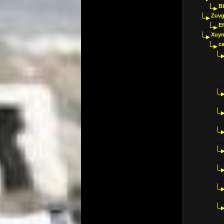
B
Zuvg
E
Xuyn
ca