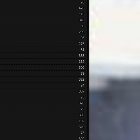
78
426
113
318
89
299
98
276
81
335
162
300
79
322
74
337
73
328
79
305
102
320
78
302