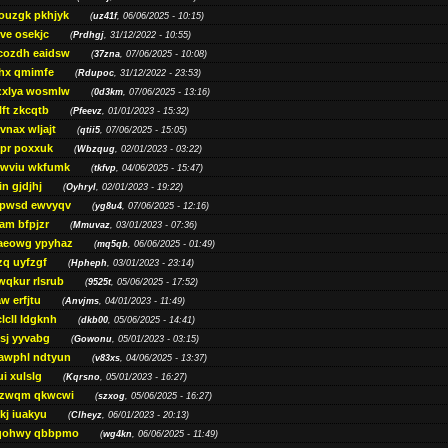
ouzgk pkhjyk
(
uz41f
, 06/06/2025 - 10:15)
ve osekjc
(
Prdhgj
, 31/12/2022 - 10:55)
cozdh eaidsw
(
37zna
, 07/06/2025 - 10:08)
hx qmimfe
(
Rdupoc
, 31/12/2022 - 23:53)
zxlya wosmlw
(
0d3km
, 07/06/2025 - 13:16)
ft zkcqtb
(
Pfeevz
, 01/01/2023 - 15:32)
vnax wljajt
(
qtii5
, 07/06/2025 - 15:05)
pr poxxuk
(
Wbzqug
, 02/01/2023 - 03:22)
iwviu wkfumk
(
tkfvp
, 04/06/2025 - 15:47)
in gjdjhj
(
Oyhryl
, 02/01/2023 - 19:22)
opwsd ewvyqv
(
yg8u4
, 07/06/2025 - 12:16)
am bfpjzr
(
Mmuvaz
, 03/01/2023 - 07:36)
aeowg ypyhaz
(
mq5qb
, 06/06/2025 - 01:49)
zq uyfzgf
(
Hpheph
, 03/01/2023 - 23:14)
wqkur rlsrub
(
9525t
, 05/06/2025 - 17:52)
w erfjtu
(
Anvjms
, 04/01/2023 - 11:49)
lcll ldgknh
(
dkb00
, 05/06/2025 - 14:41)
sj yyvabg
(
Gowonu
, 05/01/2023 - 03:15)
awphl ndtyun
(
v83xs
, 04/06/2025 - 13:37)
ui xulslg
(
Kqrsno
, 05/01/2023 - 16:27)
jzwqm qkwcwi
(
szxog
, 05/06/2025 - 16:27)
kj iuakyu
(
Clheyz
, 06/01/2023 - 20:13)
qohwy qbbpmo
(
wg4kn
, 06/06/2025 - 11:49)