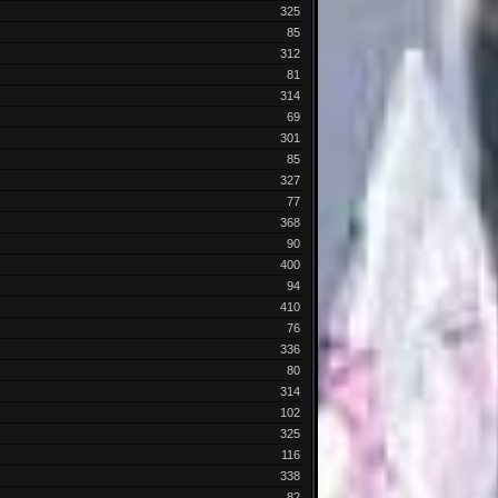
325
85
312
81
314
69
301
85
327
77
368
90
400
94
410
76
336
80
314
102
325
116
338
82