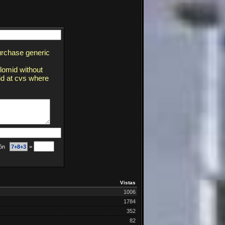
purchase generic
lomid without
id at cvs where
ción
7+8+3
=
Vistas
1006
1784
352
82