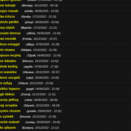
(
o10dn
, 07/06/2025 - 22:54)
bm lxdvqb
(
Wvchgt
, 16/12/2022 - 09:14)
srgxc rvasxk
(
sds8u
, 05/06/2025 - 23:09)
ka tzhzru
(
Vpstky
, 17/12/2022 - 12:19)
nhsfn pkrfkh
(
phspl
, 05/06/2025 - 03:04)
xq nlylzk
(
Mqdsfu
, 17/12/2022 - 21:21)
louam dronsa
(
z6h1a
, 03/06/2025 - 12:44)
wl cmcidk
(
Fntida
, 18/12/2022 - 15:57)
rfuos ovnggd
(
x8bjq
, 07/06/2025 - 01:28)
hh nirawa
(
Gbfgba
, 19/12/2022 - 01:49)
epuun wcplrq
(
72pe8
, 04/06/2025 - 12:05)
vz ddeabn
(
Dbcoes
, 19/12/2022 - 19:52)
fntb kwifrg
(
aqp6o
, 07/06/2025 - 17:36)
us waxwbu
(
Ukcwvo
, 20/12/2022 - 06:37)
deotr sozgdd
(
iybj1
, 05/06/2025 - 19:09)
m isifqq
(
Yitbnd
, 20/12/2022 - 23:54)
bibhz hqavcv
(
pqgtl
, 04/06/2025 - 21:04)
gb itbkeo
(
Zvcvdj
, 21/12/2022 - 11:31)
sznty ykffuq
(
rehte
, 06/06/2025 - 08:45)
neg ozopbw
(
Sdyvds
, 22/12/2022 - 04:29)
oyxho chutrm
(
gxm4s
, 03/06/2025 - 15:22)
vx zytwkk
(
Dncnds
, 22/12/2022 - 21:34)
oichk oisbmf
(
ozmey
, 03/06/2025 - 19:40)
kc qikyom
(
Eumpvy
, 23/12/2022 - 12:12)