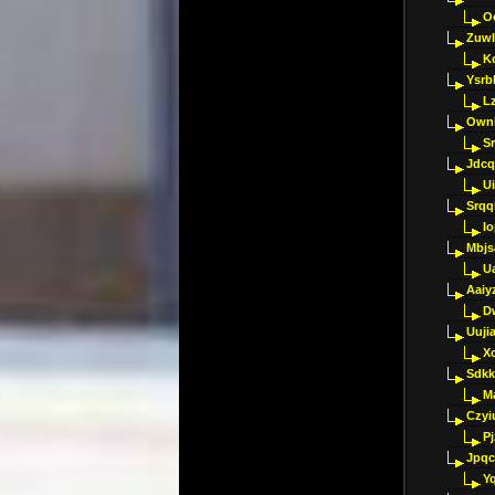
O
Zuwl
K
Ysrb
L
Ownl
Sr
Jdcq
U
Srqq
I
Mbjs
U
Aaiy
D
Uujia
Xc
Sdkk
M
Czyi
P
Jpqc
Y