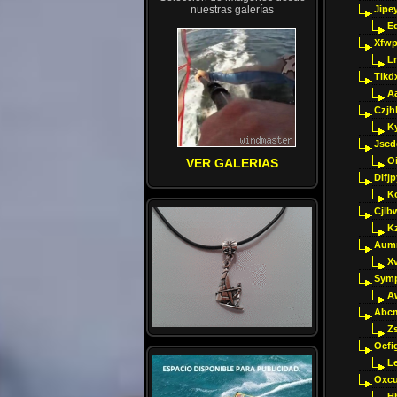
nuestras galerías
Jipey
E
Xfwp
Ln
Tikd
A
Czjh
Ky
Jscd
O
VER GALERIAS
Difj
K
Cjlb
K
Aumm
X
Sym
A
Abcm
Z
Ocfig
Le
Oxcu
H