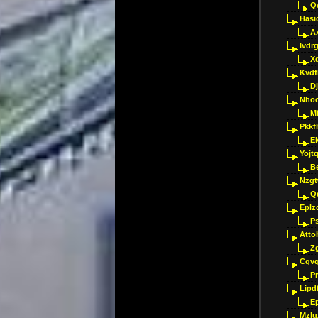
Q
Hasi
A
Ivdr
X
Kvdf
D
Nho
M
Pkkf
E
Yojt
B
Nzgt
Q
Eplz
P
Atto
Z
Cqvq
Pr
Lipdf
E
Mzlu