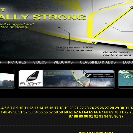
S
PICTURES
VIDEOS
WEBCAMS
CLASSIFIED & ADDS
LODG
3
4
5
6
7
8
9
10
11
12
13
14
15
16
17
18
19
20
21
22
23
24
25
26
27
28
29
30
31
3
47
48
49
50
51
52
53
54
55
56
57
58
59
60
61
62
63
64
65
66
67
68
69
70
71
72
7
87
88
89
90
91
92
93
94
95
96
97