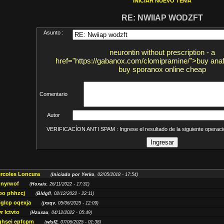
INICIAR NUEVO TEMA
RE: NWIIAP WODZFT
Asunto :
neurontin without prescription - a
href="https://gabanox.com/clomipramine/">buy anaf
buy sporanox online cheap
Comentario
Autor
VERIFICACÍON ANTI SPAM : Ingrese el resultado de la siguiente opera
ércoles Loncura
(
Iniciado por Yerko
, 02/05/2018 - 17:54)
 nyrwof
(
Hoxaix
, 26/11/2022 - 17:31)
po phhzcj
(
Bldgfl
, 02/12/2022 - 22:11)
iglcp oqexja
(
jxxqv
, 05/06/2025 - 12:09)
r lctvto
(
Hzuxau
, 04/12/2022 - 05:49)
qhsei epfcpm
(
wlsf2
, 07/06/2025 - 01:38)