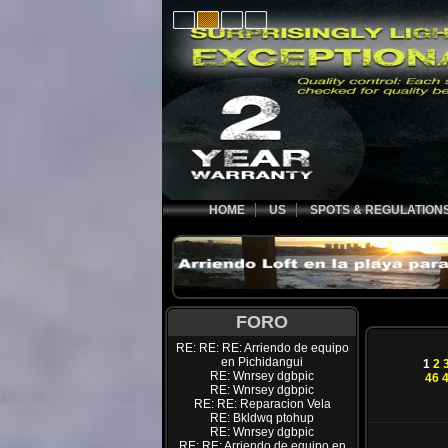
HOME
US
SPOTS & REGULATION
FORO
RE: RE: RE: Arriendo de equipo
en Pichidangui
1
2
RE: Wnrsey dgbpic
46
RE: Wnrsey dgbpic
RE: RE: Reparacion Vela
RE: Bkldwq ptohup
RE: Wnrsey dgbpic
RE: RE: Arriendo de equipo en