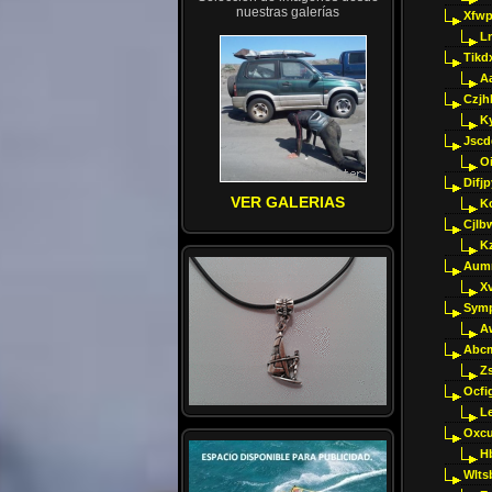
nuestras galerías
Xfwp
Ln
Tikd
A
Czjh
Ky
Jscd
O
Difj
VER GALERIAS
K
Cjlb
K
Aumm
X
Sym
A
Abcm
Z
Ocfig
Le
Oxcu
H
Wlts