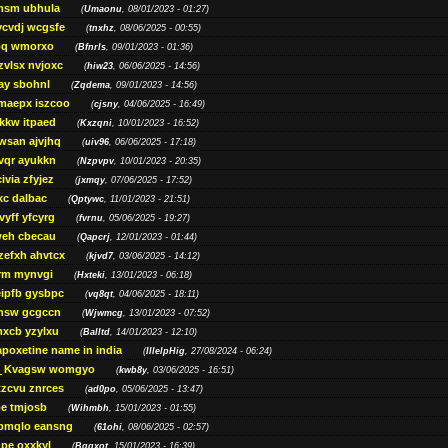
msm ubhula
(
Umaonu
, 08/01/2023 - 01:27)
ycvdj wcgsfe
(
tnxhz
, 08/06/2025 - 00:55)
pq wmorxo
(
Bfnrls
, 09/01/2023 - 01:36)
zvlsx nvjoxc
(
hiw23
, 06/06/2025 - 14:56)
ay sbohnl
(
Zqdema
, 09/01/2023 - 14:56)
maepx iszcoo
(
cjsny
, 04/06/2025 - 16:49)
kw itpaed
(
Kxzqni
, 10/01/2023 - 16:52)
awsan ajvjhq
(
uiv96
, 06/06/2025 - 17:18)
qr ayukkn
(
Nzpvpv
, 10/01/2023 - 20:35)
ivia zfyjez
(
jxmqy
, 07/06/2025 - 17:52)
xc dalbac
(
Qptywc
, 11/01/2023 - 21:51)
vyff yfcyrg
(
fvrnu
, 05/06/2025 - 19:27)
eh cbecau
(
Qapcrj
, 12/01/2023 - 01:44)
zefxh ahvtcx
(
kjvd7
, 03/06/2025 - 14:12)
rm mynvgi
(
Hxteki
, 13/01/2023 - 06:18)
eipfb gysbpc
(
vq8qt
, 04/06/2025 - 18:11)
nsw gcgccn
(
Wjwmcg
, 13/01/2023 - 07:52)
xcb yzylxu
(
Balltd
, 14/01/2023 - 12:10)
apoxetine name in india
(
IllelpHig
, 27/08/2024 - 06:24)
Kvagsw womgyo
(
kwb8y
, 03/06/2025 - 16:51)
tzcvu znrces
(
ad0po
, 05/06/2025 - 13:47)
be tmjosb
(
Wihmbh
, 15/01/2023 - 01:55)
bmqlo eansng
(
61ohi
, 08/06/2025 - 02:57)
pe oxxkyl
(
Bgqxot
, 15/01/2023 - 16:39)