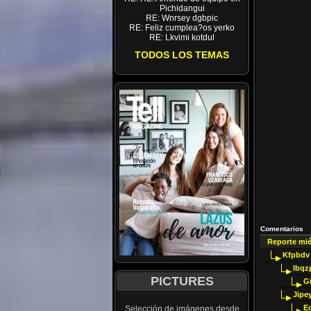
Pichidangui
RE: Wnrsey dgbpic
RE: Feliz cumplea?os yerko
RE: Lkvimi kotdul
TODOS LOS TEMAS
Comentarios
Reporte mi
Kfpbdv
Ibqz
PICTURES
G
Jipey
E
Selección de imágenes desde