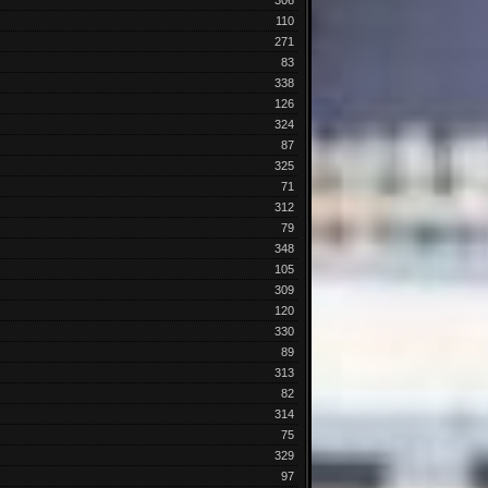
306
110
271
83
338
126
324
87
325
71
312
79
348
105
309
120
330
89
313
82
314
75
329
97