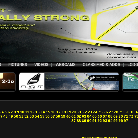
S
PICTURES
VIDEOS
WEBCAMS
CLASSIFIED & ADDS
LODG
3
4
5
6
7
8
9
10
11
12
13
14
15
16
17
18
19
20
21
22
23
24
25
26
27
28
29
30
31
3
47
48
49
50
51
52
53
54
55
56
57
58
59
60
61
62
63
64
65
66
67
68
69
70
71
72
7
87
88
89
90
91
92
93
94
95
96
97