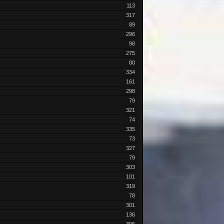
113
317
89
296
98
275
80
334
161
298
79
321
74
335
73
327
79
303
101
319
78
301
136