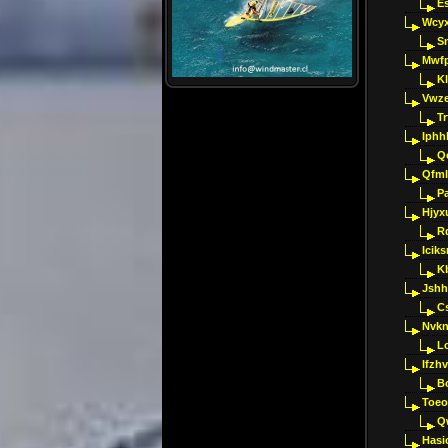
E
Wcyx
S
Mwfp
K
Vwze
T
Iphh
Q
Qfml
Pa
Hjyx
R
Iciks
K
Jshh
C
Nvk
L
Ifzh
B
Toeo
Q
Hasi