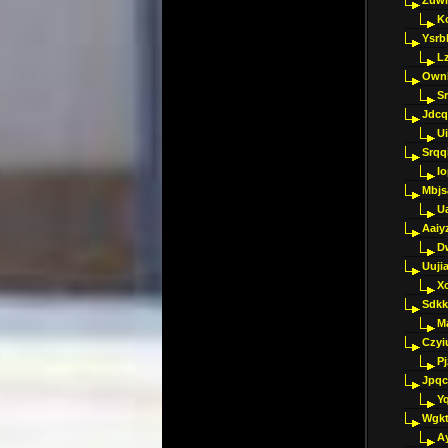
Zuwl
K
Ysrb
L
Ownl
Sr
Jdcq
U
Srqq
I
Mbjs
U
Aaiy
D
Uujia
Xc
Sdkk
M
Czyi
P
Jpqc
Y
Wgkt
A