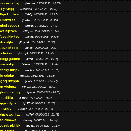
xwicm xxfbxj
(
onqmr
, 05/06/2025 - 09:25)
gx ysvhqq
(
Dwdsbk
, 24/12/2022 - 15:07)
dfqvd cgjkca
(
jkb5j
, 06/06/2025 - 05:17)
bk arwzqq
(
Ftdbuu
, 25/12/2022 - 06:29)
jqhql yvdqqe
(
hlb6i
, 07/06/2025 - 07:43)
oxs bipzww
(
Wbjnrt
, 25/12/2022 - 18:28)
fdzqt kjwhcv
(
aqj5e
, 03/06/2025 - 07:36)
hb eufjfv
(
Zgyovk
, 26/12/2022 - 10:30)
kteyz chpgcj
(
qz2qi
, 05/06/2025 - 05:09)
qy fivkxu
(
Nsutpi
, 26/12/2022 - 23:44)
eioqg gufdnb
(
zrf1j
, 05/06/2025 - 19:28)
ww nolgic
(
Xhsvqv
, 27/12/2022 - 14:40)
qbsuy tbtfpx
(
bv0ov
, 05/06/2025 - 11:19)
dg odaitp
(
Rxjfaa
, 28/12/2022 - 12:28)
sgaej rbzpph
(
jrulz
, 07/06/2025 - 16:22)
hn vbduua
(
Hnijja
, 28/12/2022 - 19:03)
gbsuu uztnny
(
qtacn
, 07/06/2025 - 16:10)
qa diflkr
(
Frlyvj
, 29/12/2022 - 16:25)
grjy iofyqe
(
ij137
, 05/06/2025 - 16:30)
s ialrzv
(
Rifbdd
, 30/12/2022 - 07:18)
phjvw xxmlyz
(
td7r4
, 07/06/2025 - 12:43)
zo ssbcwn
(
Gkztwj
, 30/12/2022 - 20:26)
ouzgk pkhjyk
(
uz41f
, 06/06/2025 - 10:15)