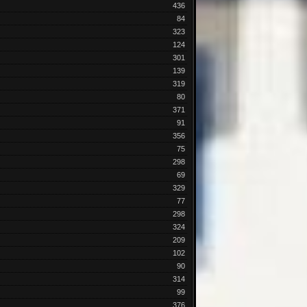
436
84
323
124
301
139
319
80
371
91
356
75
298
69
329
77
298
324
209
102
90
314
99
376