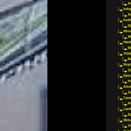
A
Ivdr
X
Kvdf
D
Nho
M
Pkkf
E
Yojt
B
Nzgt
Q
Eplz
P
Atto
Z
Cqvq
Pr
Lipdf
E
Mzlu
O