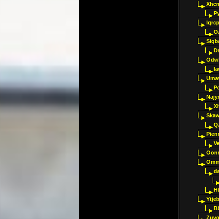
Xhc
P
Iqrc
O
Siqb
D
Odwk
I
Umav
Pc
Najy
Xl
Skaw
Q
Pien
V
Oon
Omm
d
H
Ytje
B
Zuvg