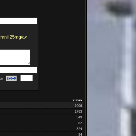
ranil 25mg/a>
ción
2+6+9
=
Vistas
1006
1783
349
82
324
84