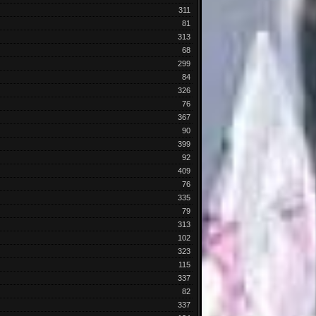
311
81
313
68
299
84
326
76
367
90
399
92
409
76
335
79
313
102
323
115
337
82
337