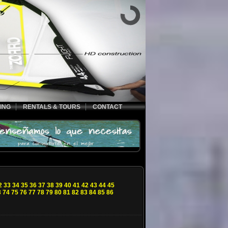
ING
RENTALS & TOURS
CONTACT
2
33
34
35
36
37
38
39
40
41
42
43
44
45
3
74
75
76
77
78
79
80
81
82
83
84
85
86