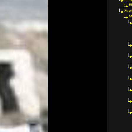
E
Xuyn
ca