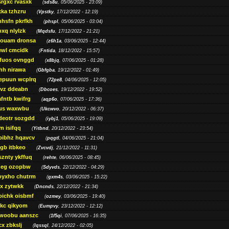
srgxc rvasxk
(
sds8u
, 05/06/2025 - 23:09)
ka tzhzru
(
Vpstky
, 17/12/2022 - 12:19)
nhsfn pkrfkh
(
phspl
, 05/06/2025 - 03:04)
xq nlylzk
(
Mqdsfu
, 17/12/2022 - 21:21)
louam dronsa
(
z6h1a
, 03/06/2025 - 12:44)
wl cmcidk
(
Fntida
, 18/12/2022 - 15:57)
rfuos ovnggd
(
x8bjq
, 07/06/2025 - 01:28)
hh nirawa
(
Gbfgba
, 19/12/2022 - 01:49)
epuun wcplrq
(
72pe8
, 04/06/2025 - 12:05)
vz ddeabn
(
Dbcoes
, 19/12/2022 - 19:52)
fntb kwifrg
(
aqp6o
, 07/06/2025 - 17:36)
us waxwbu
(
Ukcwvo
, 20/12/2022 - 06:37)
deotr sozgdd
(
iybj1
, 05/06/2025 - 19:09)
m isifqq
(
Yitbnd
, 20/12/2022 - 23:54)
bibhz hqavcv
(
pqgtl
, 04/06/2025 - 21:04)
gb itbkeo
(
Zvcvdj
, 21/12/2022 - 11:31)
sznty ykffuq
(
rehte
, 06/06/2025 - 08:45)
neg ozopbw
(
Sdyvds
, 22/12/2022 - 04:29)
oyxho chutrm
(
gxm4s
, 03/06/2025 - 15:22)
vx zytwkk
(
Dncnds
, 22/12/2022 - 21:34)
oichk oisbmf
(
ozmey
, 03/06/2025 - 19:40)
kc qikyom
(
Eumpvy
, 23/12/2022 - 12:12)
woobu aanszc
(
1f5qi
, 07/06/2025 - 16:35)
cx zbkslj
(
Iqssql
, 24/12/2022 - 02:05)