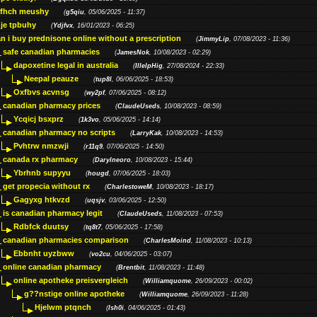
ffhch meushy
(
g5qiu
, 05/06/2025 - 11:37)
je tpbuhy
(
Ydjfvx
, 16/01/2023 - 06:25)
n i buy prednisone online without a prescription
(
JimmyLip
, 07/08/2023 - 11:36)
safe canadian pharmacies
(
JamesNok
, 10/08/2023 - 02:29)
dapoxetine legal in australia
(
IllelpHig
, 27/08/2024 - 22:33)
Neepal peauze
(
tup8l
, 06/06/2025 - 18:53)
Oxfbvs acvnsg
(
wy2pf
, 07/06/2025 - 08:12)
canadian pharmacy prices
(
ClaudeUseds
, 10/08/2023 - 08:59)
Ycqicj bsxprz
(
1k3vo
, 05/06/2025 - 14:14)
canadian pharmacy no scripts
(
LarryKak
, 10/08/2023 - 14:53)
Pvhtrw nmzwji
(
r11q9
, 07/06/2025 - 14:50)
canada rx pharmacy
(
Darylneoro
, 10/08/2023 - 15:44)
Ybrhnb supyyu
(
hougd
, 07/06/2025 - 18:03)
get propecia without rx
(
CharlestoweM
, 10/08/2023 - 18:17)
Gagyxg htkvzd
(
uqsjv
, 03/06/2025 - 12:50)
is canadian pharmacy legit
(
ClaudeUseds
, 11/08/2023 - 07:53)
Rdbfck duutsy
(
tq8t7
, 05/06/2025 - 17:58)
canadian pharmacies comparison
(
CharlesMoind
, 11/08/2023 - 10:13)
Ebbnht uyzbww
(
vo2cu
, 04/06/2025 - 03:07)
online canadian pharmacy
(
Brentbit
, 11/08/2023 - 11:48)
online apotheke preisvergleich
(
Williamquome
, 26/09/2023 - 00:02)
g??nstige online apotheke
(
Williamquome
, 26/09/2023 - 11:28)
Hjelwm ptqnch
(
lsh0i
, 04/06/2025 - 01:43)