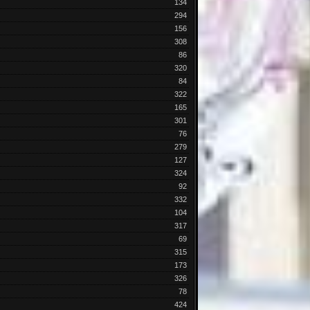
134
294
156
308
86
320
84
322
165
301
76
279
127
324
92
332
104
317
69
315
173
326
78
424