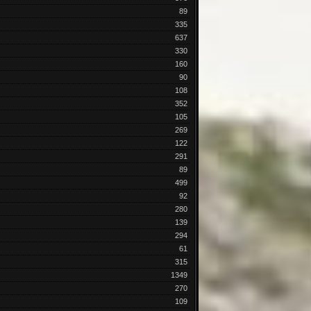
89
335
637
330
160
90
108
352
105
269
122
291
89
499
92
280
139
294
61
315
1349
270
109