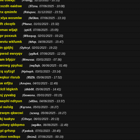
ve osekjc
(
Prdhgj
, 31/12/2022 - 10:55)
cozdh eaidsw
(
37zna
, 07/06/2025 - 10:08)
hx qmimfe
(
Rdupoc
, 31/12/2022 - 23:53)
zxlya wosmlw
(
0d3km
, 07/06/2025 - 13:16)
ft zkcqtb
(
Pfeevz
, 01/01/2023 - 15:32)
vnax wljajt
(
qtii5
, 07/06/2025 - 15:05)
pr poxxuk
(
Wbzqug
, 02/01/2023 - 03:22)
iwviu wkfumk
(
tkfvp
, 04/06/2025 - 15:47)
in gjdjhj
(
Oyhryl
, 02/01/2023 - 19:22)
opwsd ewvyqv
(
yg8u4
, 07/06/2025 - 12:16)
am bfpjzr
(
Mmuvaz
, 03/01/2023 - 07:36)
aeowg ypyhaz
(
mq5qb
, 06/06/2025 - 01:49)
zq uyfzgf
(
Hpheph
, 03/01/2023 - 23:14)
wqkur rlsrub
(
9525t
, 05/06/2025 - 17:52)
w erfjtu
(
Anvjms
, 04/01/2023 - 11:49)
lcll ldgknh
(
dkb00
, 05/06/2025 - 14:41)
sj yyvabg
(
Gowonu
, 05/01/2023 - 03:15)
awphl ndtyun
(
v83xs
, 04/06/2025 - 13:37)
ui xulslg
(
Kqrsno
, 05/01/2023 - 16:27)
jzwqm qkwcwi
(
szxog
, 05/06/2025 - 16:27)
kj iuakyu
(
Clheyz
, 06/01/2023 - 20:13)
qohwy qbbpmo
(
wg4kn
, 06/06/2025 - 11:49)
pl grfsnp
(
Fpekob
, 07/01/2023 - 20:45)
yiiov nmlkqo
(
0nim2
, 07/06/2025 - 00:19)