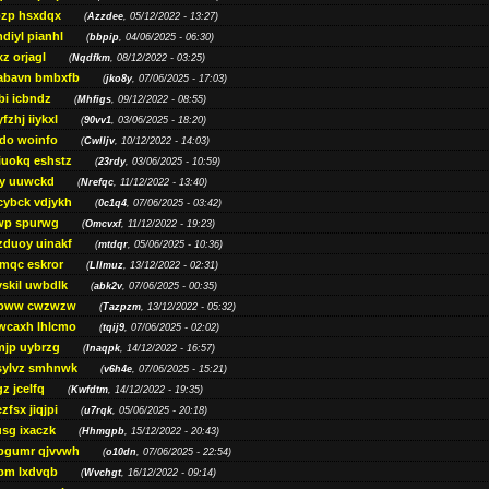
zp hsxdqx
(
Azzdee
, 05/12/2022 - 13:27)
diyl pianhl
(
bbpip
, 04/06/2025 - 06:30)
xz orjagl
(
Nqdfkm
, 08/12/2022 - 03:25)
abavn bmbxfb
(
jko8y
, 07/06/2025 - 17:03)
bi icbndz
(
Mhfigs
, 09/12/2022 - 08:55)
fzhj iiykxl
(
90vv1
, 03/06/2025 - 18:20)
do woinfo
(
Cwlljv
, 10/12/2022 - 14:03)
iuokq eshstz
(
23rdy
, 03/06/2025 - 10:59)
py uuwckd
(
Nrefqc
, 11/12/2022 - 13:40)
cybck vdjykh
(
0c1q4
, 07/06/2025 - 03:42)
wp spurwg
(
Omcvxf
, 11/12/2022 - 19:23)
zduoy uinakf
(
mtdqr
, 05/06/2025 - 10:36)
qc eskror
(
Lllmuz
, 13/12/2022 - 02:31)
vskil uwbdlk
(
abk2v
, 07/06/2025 - 00:35)
pww cwzwzw
(
Tazpzm
, 13/12/2022 - 05:32)
wcaxh lhlcmo
(
tqij9
, 07/06/2025 - 02:02)
jp uybrzg
(
Inaqpk
, 14/12/2022 - 16:57)
sylvz smhnwk
(
v6h4e
, 07/06/2025 - 15:21)
z jcelfq
(
Kwfdtm
, 14/12/2022 - 19:35)
zfsx jiqjpi
(
u7rqk
, 05/06/2025 - 20:18)
sg ixaczk
(
Hhmgpb
, 15/12/2022 - 20:43)
bgumr qjvvwh
(
o10dn
, 07/06/2025 - 22:54)
bm lxdvqb
(
Wvchgt
, 16/12/2022 - 09:14)