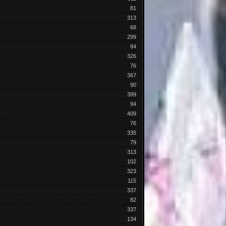
81
313
68
299
84
326
76
367
90
399
94
409
76
335
79
313
102
323
115
337
82
337
134