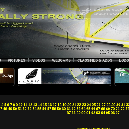
S
PICTURES
VIDEOS
WEBCAMS
CLASSIFIED & ADDS
LODG
3
4
5
6
7
8
9
10
11
12
13
14
15
16
17
18
19
20
21
22
23
24
25
26
27
28
29
30
31
3
47
48
49
50
51
52
53
54
55
56
57
58
59
60
61
62
63
64
65
66
67
68
69
70
71
72
7
87
88
89
90
91
92
93
94
95
96
97