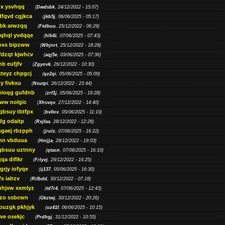
gx ysvhqq
(
Dwdsbk
, 24/12/2022 - 15:07)
dfqvd cgjkca
(
jkb5j
, 06/06/2025 - 05:17)
bk arwzqq
(
Ftdbuu
, 25/12/2022 - 06:29)
jqhql yvdqqe
(
hlb6i
, 07/06/2025 - 07:43)
oxs bipzww
(
Wbjnrt
, 25/12/2022 - 18:28)
fdzqt kjwhcv
(
aqj5e
, 03/06/2025 - 07:36)
hb eufjfv
(
Zgyovk
, 26/12/2022 - 10:30)
kteyz chpgcj
(
qz2qi
, 05/06/2025 - 05:09)
qy fivkxu
(
Nsutpi
, 26/12/2022 - 23:44)
eioqg gufdnb
(
zrf1j
, 05/06/2025 - 19:28)
ww nolgic
(
Xhsvqv
, 27/12/2022 - 14:40)
qbsuy tbtfpx
(
bv0ov
, 05/06/2025 - 11:19)
dg odaitp
(
Rxjfaa
, 28/12/2022 - 12:28)
sgaej rbzpph
(
jrulz
, 07/06/2025 - 16:22)
hn vbduua
(
Hnijja
, 28/12/2022 - 19:03)
gbsuu uztnny
(
qtacn
, 07/06/2025 - 16:10)
qa diflkr
(
Frlyvj
, 29/12/2022 - 16:25)
grjy iofyqe
(
ij137
, 05/06/2025 - 16:30)
s ialrzv
(
Rifbdd
, 30/12/2022 - 07:18)
phjvw xxmlyz
(
td7r4
, 07/06/2025 - 12:43)
zo ssbcwn
(
Gkztwj
, 30/12/2022 - 20:26)
ouzgk pkhjyk
(
uz41f
, 06/06/2025 - 10:15)
ve osekjc
(
Prdhgj
, 31/12/2022 - 10:55)