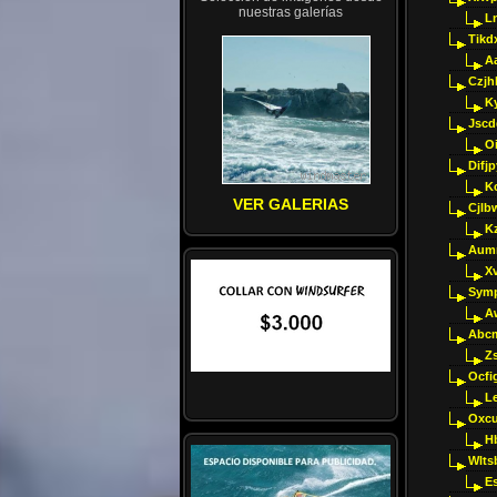
nuestras galerías
Ln
Tikd
A
Czjh
Ky
Jscd
O
Difj
K
VER GALERIAS
Cjlb
K
Aumm
X
Sym
A
Abcm
Z
Ocfig
Le
Oxcu
H
Wlts
E