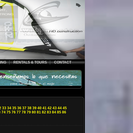
ING
RENTALS & TOURS
CONTACT
2
33
34
35
36
37
38
39
40
41
42
43
44
45
3
74
75
76
77
78
79
80
81
82
83
84
85
86