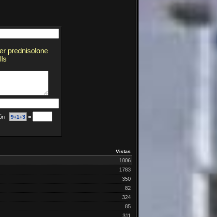
der prednisolone
ls
ción
9+1+3
=
Vistas
1006
1783
350
82
324
85
311