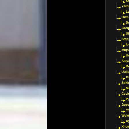
K
Ysrb
L
Ownl
Sr
Jdcq
U
Srqq
I
Mbjs
U
Aaiy
D
Uujia
Xc
Sdkk
M
Czyi
P
Jpqc
Y
Wgkt
A
Xhc