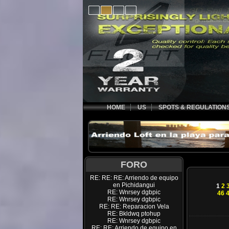
HOME
US
SPOTS & REGULATION
FORO
RE: RE: RE: Arriendo de equipo
en Pichidangui
1
2
RE: Wnrsey dgbpic
46
RE: Wnrsey dgbpic
RE: RE: Reparacion Vela
RE: Bkldwq ptohup
RE: Wnrsey dgbpic
RE: RE: Arriendo de equipo en