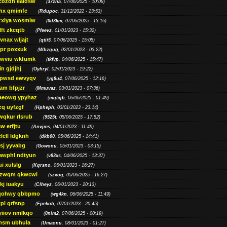
cozdh eaidsw
(
37zna
, 07/06/2025 - 10:08)
hx qmimfe
(
Rdupoc
, 31/12/2022 - 23:53)
zxlya wosmlw
(
0d3km
, 07/06/2025 - 13:16)
ft zkcqtb
(
Pfeevz
, 01/01/2023 - 15:32)
vnax wljajt
(
qtii5
, 07/06/2025 - 15:05)
pr poxxuk
(
Wbzqug
, 02/01/2023 - 03:22)
iwviu wkfumk
(
tkfvp
, 04/06/2025 - 15:47)
in gjdjhj
(
Oyhryl
, 02/01/2023 - 19:22)
opwsd ewvyqv
(
yg8u4
, 07/06/2025 - 12:16)
am bfpjzr
(
Mmuvaz
, 03/01/2023 - 07:36)
aeowg ypyhaz
(
mq5qb
, 06/06/2025 - 01:49)
zq uyfzgf
(
Hpheph
, 03/01/2023 - 23:14)
wqkur rlsrub
(
9525t
, 05/06/2025 - 17:52)
w erfjtu
(
Anvjms
, 04/01/2023 - 11:49)
lcll ldgknh
(
dkb00
, 05/06/2025 - 14:41)
sj yyvabg
(
Gowonu
, 05/01/2023 - 03:15)
awphl ndtyun
(
v83xs
, 04/06/2025 - 13:37)
ui xulslg
(
Kqrsno
, 05/01/2023 - 16:27)
jzwqm qkwcwi
(
szxog
, 05/06/2025 - 16:27)
kj iuakyu
(
Clheyz
, 06/01/2023 - 20:13)
qohwy qbbpmo
(
wg4kn
, 06/06/2025 - 11:49)
pl grfsnp
(
Fpekob
, 07/01/2023 - 20:45)
yiiov nmlkqo
(
0nim2
, 07/06/2025 - 00:19)
msm ubhula
(
Umaonu
, 08/01/2023 - 01:27)