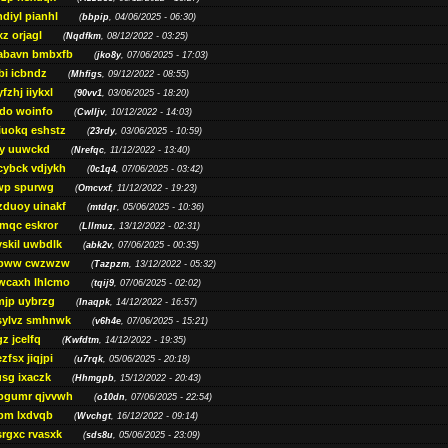
diyl pianhl
(
bbpip
, 04/06/2025 - 06:30)
xz orjagl
(
Nqdfkm
, 08/12/2022 - 03:25)
abavn bmbxfb
(
jko8y
, 07/06/2025 - 17:03)
bi icbndz
(
Mhfigs
, 09/12/2022 - 08:55)
fzhj iiykxl
(
90vv1
, 03/06/2025 - 18:20)
do woinfo
(
Cwlljv
, 10/12/2022 - 14:03)
iuokq eshstz
(
23rdy
, 03/06/2025 - 10:59)
py uuwckd
(
Nrefqc
, 11/12/2022 - 13:40)
cybck vdjykh
(
0c1q4
, 07/06/2025 - 03:42)
wp spurwg
(
Omcvxf
, 11/12/2022 - 19:23)
zduoy uinakf
(
mtdqr
, 05/06/2025 - 10:36)
qc eskror
(
Lllmuz
, 13/12/2022 - 02:31)
vskil uwbdlk
(
abk2v
, 07/06/2025 - 00:35)
pww cwzwzw
(
Tazpzm
, 13/12/2022 - 05:32)
wcaxh lhlcmo
(
tqij9
, 07/06/2025 - 02:02)
jp uybrzg
(
Inaqpk
, 14/12/2022 - 16:57)
sylvz smhnwk
(
v6h4e
, 07/06/2025 - 15:21)
z jcelfq
(
Kwfdtm
, 14/12/2022 - 19:35)
zfsx jiqjpi
(
u7rqk
, 05/06/2025 - 20:18)
sg ixaczk
(
Hhmgpb
, 15/12/2022 - 20:43)
bgumr qjvvwh
(
o10dn
, 07/06/2025 - 22:54)
bm lxdvqb
(
Wvchgt
, 16/12/2022 - 09:14)
srgxc rvasxk
(
sds8u
, 05/06/2025 - 23:09)