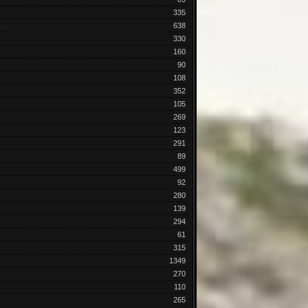
335
638
330
160
90
108
352
105
269
123
291
89
499
92
280
139
294
61
315
1349
270
110
265