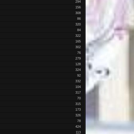
294
156
308
86
320
84
322
165
302
76
279
128
324
92
332
104
317
70
315
173
326
78
424
113