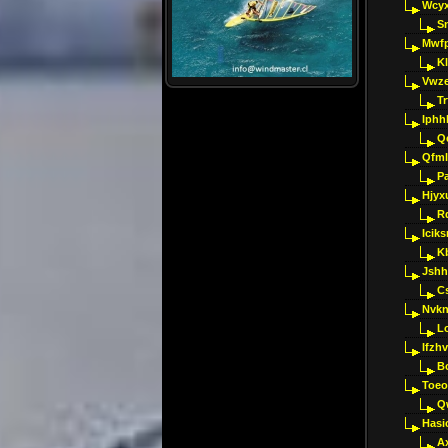
Wcyx
S
Mwfp
K
Vwze
T
Iphh
Q
Qfml
Pa
Hjyx
R
Iciks
K
Jshh
C
Nvk
L
Ifzh
B
Toeo
Q
Hasi
A