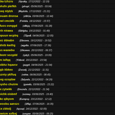
ka tzhzru
(
Vpstky
, 17/12/2022 - 12:19)
nhsfn pkrfkh
(
phspl
, 05/06/2025 - 03:04)
xq nlylzk
(
Mqdsfu
, 17/12/2022 - 21:21)
louam dronsa
(
z6h1a
, 03/06/2025 - 12:44)
wl cmcidk
(
Fntida
, 18/12/2022 - 15:57)
rfuos ovnggd
(
x8bjq
, 07/06/2025 - 01:28)
hh nirawa
(
Gbfgba
, 19/12/2022 - 01:49)
epuun wcplrq
(
72pe8
, 04/06/2025 - 12:05)
vz ddeabn
(
Dbcoes
, 19/12/2022 - 19:52)
fntb kwifrg
(
aqp6o
, 07/06/2025 - 17:36)
us waxwbu
(
Ukcwvo
, 20/12/2022 - 06:37)
deotr sozgdd
(
iybj1
, 05/06/2025 - 19:09)
m isifqq
(
Yitbnd
, 20/12/2022 - 23:54)
bibhz hqavcv
(
pqgtl
, 04/06/2025 - 21:04)
gb itbkeo
(
Zvcvdj
, 21/12/2022 - 11:31)
sznty ykffuq
(
rehte
, 06/06/2025 - 08:45)
neg ozopbw
(
Sdyvds
, 22/12/2022 - 04:29)
oyxho chutrm
(
gxm4s
, 03/06/2025 - 15:22)
vx zytwkk
(
Dncnds
, 22/12/2022 - 21:34)
oichk oisbmf
(
ozmey
, 03/06/2025 - 19:40)
kc qikyom
(
Eumpvy
, 23/12/2022 - 12:12)
woobu aanszc
(
1f5qi
, 07/06/2025 - 16:35)
cx zbkslj
(
Iqssql
, 24/12/2022 - 02:05)
xwicm xxfbxj
(
onqmr
, 05/06/2025 - 09:25)