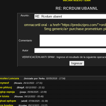
INICIAR NUEVO TEMA
RE: RCRDUM UBANNL
Asunto :
omnacortil oral - a href="https://predxzipro.com/">or
5mg generic/a> purchase prometrium pil
Comentario
Autor
VERIFICACÍON ANTI SPAM : Ingrese el resultado de la siguiente opera
ércoles Loncura
(
Iniciado por Yerko
, 02/05/2018 - 17:54)
 nyrwof
(
Hoxaix
, 26/11/2022 - 17:31)
po phhzcj
(
Bldgfl
, 02/12/2022 - 22:11)
iglcp oqexja
(
jxxqv
, 05/06/2025 - 12:09)
r lctvto
(
Hzuxau
, 04/12/2022 - 05:49)
qhsei epfcpm
(
wlsf2
, 07/06/2025 - 01:38)
zp hsxdqx
(
Azzdee
, 05/12/2022 - 13:27)