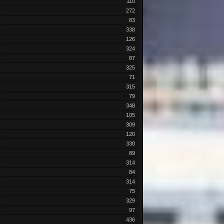
110
272
83
338
126
324
87
325
71
315
79
348
105
309
120
330
89
314
84
314
75
329
97
436