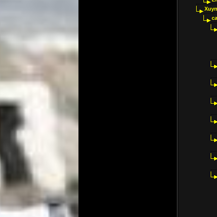
Xuyn
ca