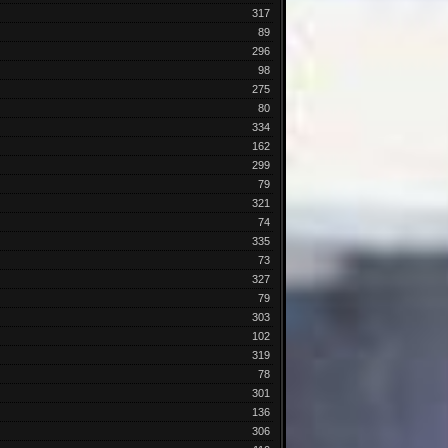
317
89
296
98
275
80
334
162
299
79
321
74
335
73
327
79
303
102
319
78
301
136
306