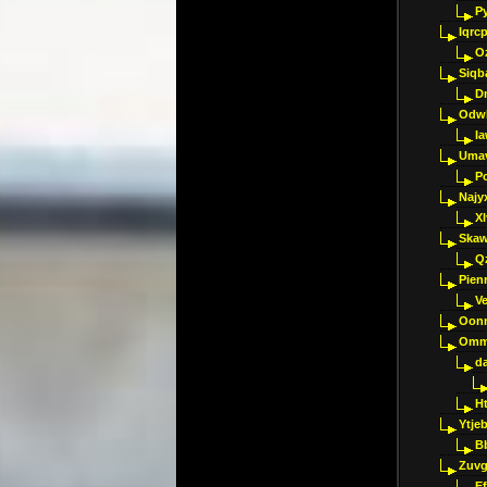
P
Iqrc
O
Siqb
D
Odwk
I
Umav
Pc
Najy
Xl
Skaw
Q
Pien
V
Oon
Omm
d
H
Ytje
B
Zuvg
E