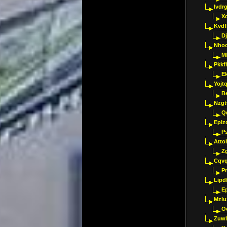
Ivdr
X
Kvdf
D
Nho
M
Pkkf
E
Yojt
B
Nzgt
Q
Eplz
P
Atto
Z
Cqvq
Pr
Lipdf
E
Mzlu
O
Zuwl