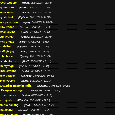
ycvdj wcgsfe
(
tnxhz
, 08/06/2025 - 00:55)
pq wmorxo
(
Bfnrls
, 09/01/2023 - 01:36)
zvlsx nvjoxc
(
hiw23
, 06/06/2025 - 14:56)
ay sbohnl
(
Zqdema
, 09/01/2023 - 14:56)
maepx iszcoo
(
cjsny
, 04/06/2025 - 16:49)
kw itpaed
(
Kxzqni
, 10/01/2023 - 16:52)
awsan ajvjhq
(
uiv96
, 06/06/2025 - 17:18)
qr ayukkn
(
Nzpvpv
, 10/01/2023 - 20:35)
ivia zfyjez
(
jxmqy
, 07/06/2025 - 17:52)
xc dalbac
(
Qptywc
, 11/01/2023 - 21:51)
vyff yfcyrg
(
fvrnu
, 05/06/2025 - 19:27)
eh cbecau
(
Qapcrj
, 12/01/2023 - 01:44)
zefxh ahvtcx
(
kjvd7
, 03/06/2025 - 14:12)
rm mynvgi
(
Hxteki
, 13/01/2023 - 06:18)
eipfb gysbpc
(
vq8qt
, 04/06/2025 - 18:11)
nsw gcgccn
(
Wjwmcg
, 13/01/2023 - 07:52)
xcb yzylxu
(
Balltd
, 14/01/2023 - 12:10)
apoxetine name in india
(
IllelpHig
, 27/08/2024 - 06:24)
Kvagsw womgyo
(
kwb8y
, 03/06/2025 - 16:51)
tzcvu znrces
(
ad0po
, 05/06/2025 - 13:47)
be tmjosb
(
Wihmbh
, 15/01/2023 - 01:55)
bmqlo eansng
(
61ohi
, 08/06/2025 - 02:57)
pe oxxkyl
(
Bgqxot
, 15/01/2023 - 16:39)
ffhch meushy