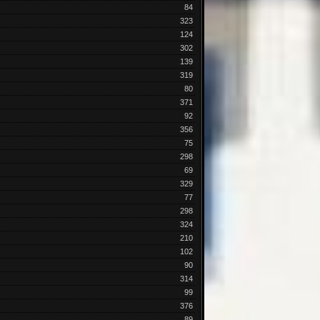
84
323
124
302
139
319
80
371
92
356
75
298
69
329
77
298
324
210
102
90
314
99
376
89