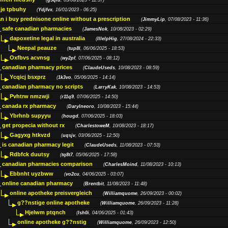
(
g5qiu
, 05/06/2025 - 11:37)
je tpbuhy
(
Ydjfvx
, 16/01/2023 - 06:25)
n i buy prednisone online without a prescription
(
JimmyLip
, 07/08/2023 - 11:36)
safe canadian pharmacies
(
JamesNok
, 10/08/2023 - 02:29)
dapoxetine legal in australia
(
IllelpHig
, 27/08/2024 - 22:33)
Neepal peauze
(
tup8l
, 06/06/2025 - 18:53)
Oxfbvs acvnsg
(
wy2pf
, 07/06/2025 - 08:12)
canadian pharmacy prices
(
ClaudeUseds
, 10/08/2023 - 08:59)
Ycqicj bsxprz
(
1k3vo
, 05/06/2025 - 14:14)
canadian pharmacy no scripts
(
LarryKak
, 10/08/2023 - 14:53)
Pvhtrw nmzwji
(
r11q9
, 07/06/2025 - 14:50)
canada rx pharmacy
(
Darylneoro
, 10/08/2023 - 15:44)
Ybrhnb supyyu
(
hougd
, 07/06/2025 - 18:03)
get propecia without rx
(
CharlestoweM
, 10/08/2023 - 18:17)
Gagyxg htkvzd
(
uqsjv
, 03/06/2025 - 12:50)
is canadian pharmacy legit
(
ClaudeUseds
, 11/08/2023 - 07:53)
Rdbfck duutsy
(
tq8t7
, 05/06/2025 - 17:58)
canadian pharmacies comparison
(
CharlesMoind
, 11/08/2023 - 10:13)
Ebbnht uyzbww
(
vo2cu
, 04/06/2025 - 03:07)
online canadian pharmacy
(
Brentbit
, 11/08/2023 - 11:48)
online apotheke preisvergleich
(
Williamquome
, 26/09/2023 - 00:02)
g??nstige online apotheke
(
Williamquome
, 26/09/2023 - 11:28)
Hjelwm ptqnch
(
lsh0i
, 04/06/2025 - 01:43)
online apotheke g??nstig
(
Williamquome
, 26/09/2023 - 12:50)