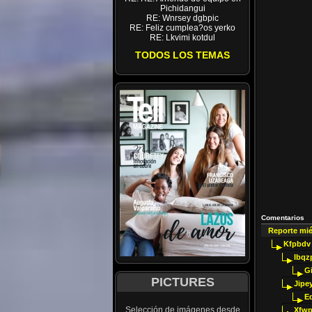
Pichidangui
RE: Wnrsey dgbpic
RE: Feliz cumplea?os yerko
RE: Lkvimi kotdul
TODOS LOS TEMAS
Comentarios
Reporte mi
Kfpbdv
Ibqz
G
PICTURES
Jipey
E
Selección de imágenes desde
Xfwp