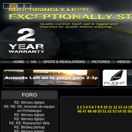
HOME
US
SPOTS & REGULATIONS
PICTURES
VIDEOS
FORO
RE: Wnrsey dgbpic
RE: RE: RE: Arriendo de equipo
1
2
3
4
5
6
7
8
9
10
11
12
13
14
1
en Pichidangui
46
47
48
49
50
51
52
53
54
55
56
RE: Wnrsey dgbpic
RE: Wnrsey dgbpic
RE: RE: Reparacion Vela
RE: Bkldwq ptohup
RE: Wnrsey dgbpic