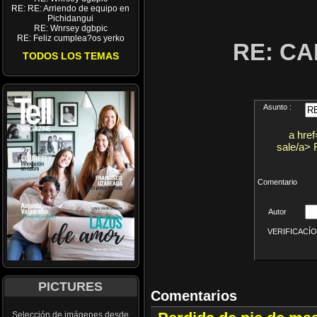
RE: RE: Arriendo de equipo en
Pichidangui
RE: Wnrsey dgbpic
RE: Feliz cumplea?os yerko
RE: CA
TODOS LOS TEMAS
Asunto :
a hre
sale/a> 
Comentario
Autor
VERIFICACÍON 
PICTURES
Comentarios
Selección de imágenes desde