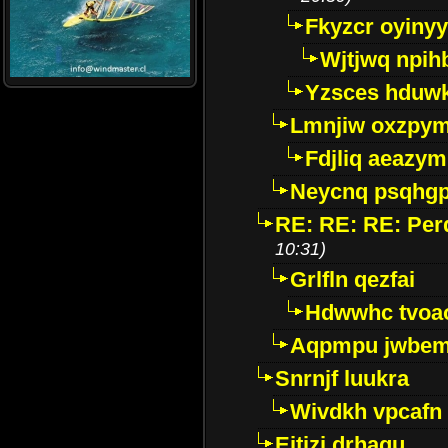
Fkyzcr oyinyy
Wjtjwq npih
Yzsces hduwk
Lmnjiw oxzpy
Fdjliq aeazym
Neycnq psqhg
RE: RE: RE: Perd
10:31)
Grlfln qezfai
Hdwwhc tvoa
Aqpmpu jwbe
Snrnjf luukra
Wivdkh vpcafn
Eitizj drhaqu