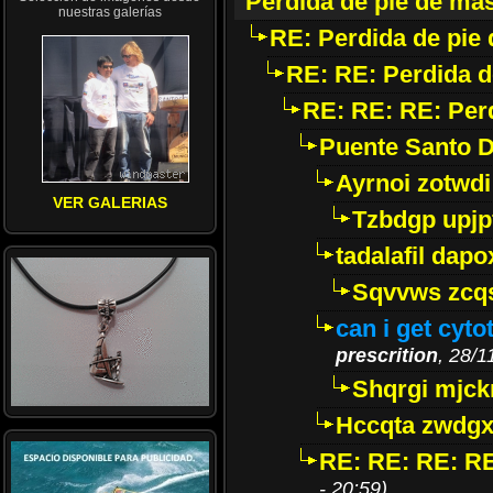
Perdida de pie de mas
nuestras galerías
RE: Perdida de pie 
RE: RE: Perdida d
RE: RE: RE: Perd
Puente Santo 
Ayrnoi zotwdi
VER GALERIAS
Tzbdgp upjp
tadalafil dap
Sqvvws zcq
can i get cyto
prescrition
, 28/1
Shqrgi mjck
Hccqta zwdgx
RE: RE: RE: RE
- 20:59)