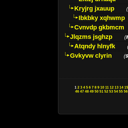
Kryjrg jxauup
(
Ibkbky xqhwmp
Cvnvdp gkbmcm
Jlqzms jsghzp
(
Atqndy hlnyfk
Gvkyvw clyrin
(
1
2
3
4
5
6
7
8
9
10
11
12
13
14
1
46
47
48
49
50
51
52
53
54
55
56