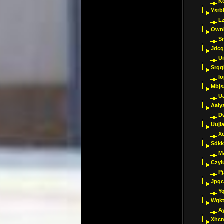
K
Ysrb
L
Ownl
Sr
Jdcq
U
Srqq
I
Mbjs
U
Aaiy
D
Uujia
Xc
Sdkk
M
Czyi
P
Jpqc
Y
Wgkt
A
Xhc