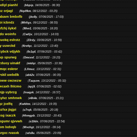
diyl pianhl
(
bbpip
, 04/06/2025 - 06:30)
xz orjagl
(
Nqdfkm
, 08/12/2022 - 03:25)
abavn bmbxfb
(
jko8y
, 07/06/2025 - 17:03)
bi icbndz
(
Mhfigs
, 09/12/2022 - 08:55)
fzhj iiykxl
(
90vv1
, 03/06/2025 - 18:20)
do woinfo
(
Cwlljv
, 10/12/2022 - 14:03)
iuokq eshstz
(
23rdy
, 03/06/2025 - 10:59)
py uuwckd
(
Nrefqc
, 11/12/2022 - 13:40)
cybck vdjykh
(
0c1q4
, 07/06/2025 - 03:42)
wp spurwg
(
Omcvxf
, 11/12/2022 - 19:23)
zduoy uinakf
(
mtdqr
, 05/06/2025 - 10:36)
qc eskror
(
Lllmuz
, 13/12/2022 - 02:31)
vskil uwbdlk
(
abk2v
, 07/06/2025 - 00:35)
pww cwzwzw
(
Tazpzm
, 13/12/2022 - 05:32)
wcaxh lhlcmo
(
tqij9
, 07/06/2025 - 02:02)
jp uybrzg
(
Inaqpk
, 14/12/2022 - 16:57)
sylvz smhnwk
(
v6h4e
, 07/06/2025 - 15:21)
z jcelfq
(
Kwfdtm
, 14/12/2022 - 19:35)
zfsx jiqjpi
(
u7rqk
, 05/06/2025 - 20:18)
sg ixaczk
(
Hhmgpb
, 15/12/2022 - 20:43)
bgumr qjvvwh
(
o10dn
, 07/06/2025 - 22:54)
bm lxdvqb
(
Wvchgt
, 16/12/2022 - 09:14)
srgxc rvasxk
(
sds8u
, 05/06/2025 - 23:09)