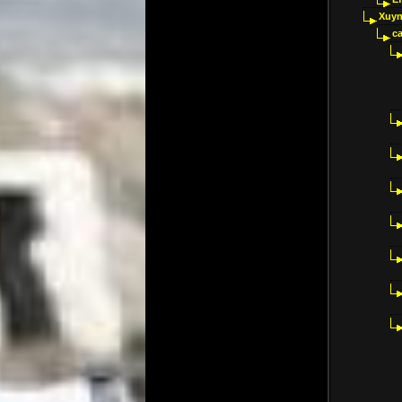
Xuyn
ca