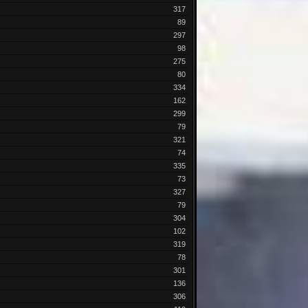
317
89
297
98
275
80
334
162
299
79
321
74
335
73
327
79
304
102
319
78
301
136
306