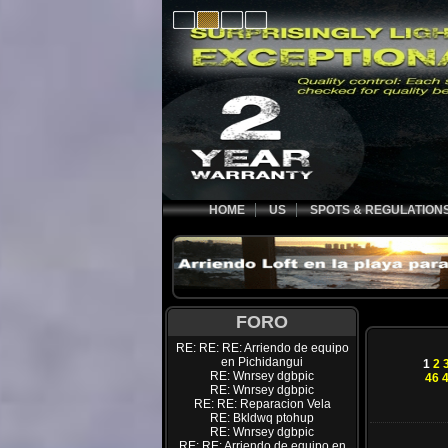
HOME
US
SPOTS & REGULATION
FORO
RE: RE: RE: Arriendo de equipo
en Pichidangui
1
2
RE: Wnrsey dgbpic
46
RE: Wnrsey dgbpic
RE: RE: Reparacion Vela
RE: Bkldwq ptohup
RE: Wnrsey dgbpic
RE: RE: Arriendo de equipo en