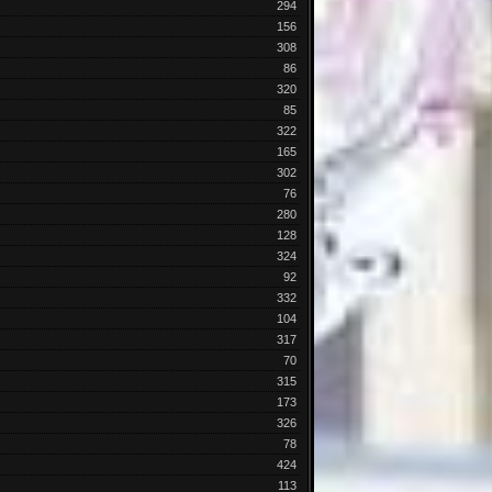
294
156
308
86
320
85
322
165
302
76
280
128
324
92
332
104
317
70
315
173
326
78
424
113