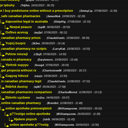
(
g5qiu
, 05/06/2025 - 11:37)
je tpbuhy
(
Ydjfvx
, 16/01/2023 - 06:25)
n i buy prednisone online without a prescription
(
JimmyLip
, 07/08/2023 - 11:36)
safe canadian pharmacies
(
JamesNok
, 10/08/2023 - 02:29)
dapoxetine legal in australia
(
IllelpHig
, 27/08/2024 - 22:33)
Neepal peauze
(
tup8l
, 06/06/2025 - 18:53)
Oxfbvs acvnsg
(
wy2pf
, 07/06/2025 - 08:12)
canadian pharmacy prices
(
ClaudeUseds
, 10/08/2023 - 08:59)
Ycqicj bsxprz
(
1k3vo
, 05/06/2025 - 14:14)
canadian pharmacy no scripts
(
LarryKak
, 10/08/2023 - 14:53)
Pvhtrw nmzwji
(
r11q9
, 07/06/2025 - 14:50)
canada rx pharmacy
(
Darylneoro
, 10/08/2023 - 15:44)
Ybrhnb supyyu
(
hougd
, 07/06/2025 - 18:03)
get propecia without rx
(
CharlestoweM
, 10/08/2023 - 18:17)
Gagyxg htkvzd
(
uqsjv
, 03/06/2025 - 12:50)
is canadian pharmacy legit
(
ClaudeUseds
, 11/08/2023 - 07:53)
Rdbfck duutsy
(
tq8t7
, 05/06/2025 - 17:58)
canadian pharmacies comparison
(
CharlesMoind
, 11/08/2023 - 10:13)
Ebbnht uyzbww
(
vo2cu
, 04/06/2025 - 03:07)
online canadian pharmacy
(
Brentbit
, 11/08/2023 - 11:48)
online apotheke preisvergleich
(
Williamquome
, 26/09/2023 - 00:02)
g??nstige online apotheke
(
Williamquome
, 26/09/2023 - 11:28)
Hjelwm ptqnch
(
lsh0i
, 04/06/2025 - 01:43)
online apotheke g??nstig
(
Williamquome
, 26/09/2023 - 12:50)