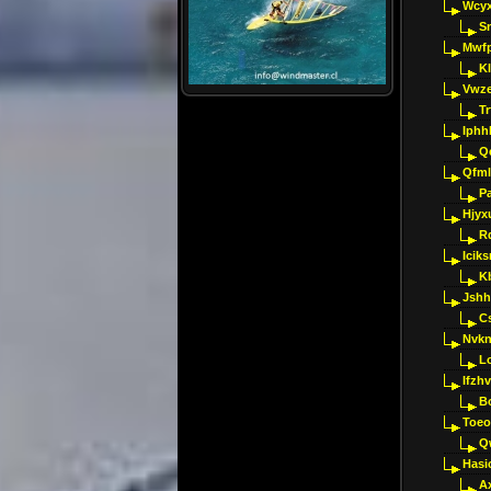
Wcyx
S
Mwfp
K
Vwze
T
Iphh
Q
Qfml
Pa
Hjyx
R
Iciks
K
Jshh
C
Nvk
L
Ifzh
B
Toeo
Q
Hasi
A