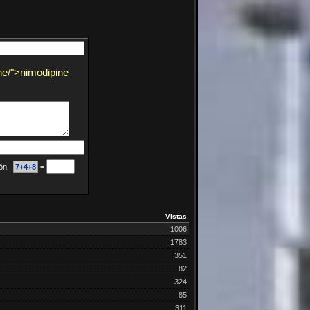
ine/">nimodipine
ción
7+4+8
=
Vistas
1006
1783
351
82
324
85
311