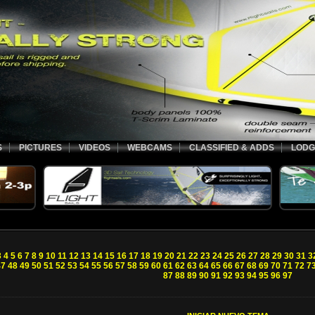
S
PICTURES
VIDEOS
WEBCAMS
CLASSIFIED & ADDS
LODG
3
4
5
6
7
8
9
10
11
12
13
14
15
16
17
18
19
20
21
22
23
24
25
26
27
28
29
30
31
3
47
48
49
50
51
52
53
54
55
56
57
58
59
60
61
62
63
64
65
66
67
68
69
70
71
72
7
87
88
89
90
91
92
93
94
95
96
97