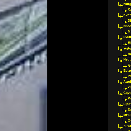
Ivdr
X
Kvdf
D
Nho
M
Pkkf
E
Yojt
B
Nzgt
Q
Eplz
P
Atto
Z
Cqvq
Pr
Lipdf
E
Mzlu
O
Zuwl