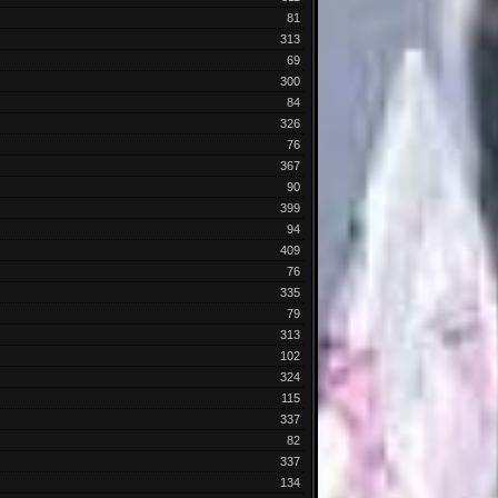
81
313
69
300
84
326
76
367
90
399
94
409
76
335
79
313
102
324
115
337
82
337
134