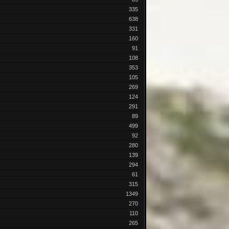
335
638
331
160
91
108
353
105
269
124
291
89
499
92
280
139
294
61
315
1349
270
110
265