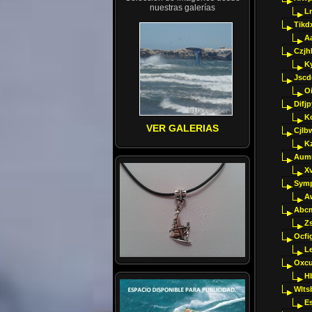
nuestras galerías
Ln
Tikd
A
Czjh
Ky
Jscd
O
Difj
K
VER GALERIAS
Cjlb
K
Aumm
X
Sym
A
Abcm
Z
Ocfig
Le
Oxcu
H
Wlts
E