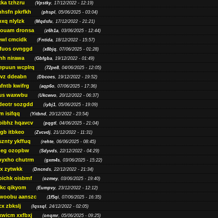
ka tzhzru
(
Vpstky
, 17/12/2022 - 12:19)
nhsfn pkrfkh
(
phspl
, 05/06/2025 - 03:04)
xq nlylzk
(
Mqdsfu
, 17/12/2022 - 21:21)
louam dronsa
(
z6h1a
, 03/06/2025 - 12:44)
wl cmcidk
(
Fntida
, 18/12/2022 - 15:57)
rfuos ovnggd
(
x8bjq
, 07/06/2025 - 01:28)
hh nirawa
(
Gbfgba
, 19/12/2022 - 01:49)
epuun wcplrq
(
72pe8
, 04/06/2025 - 12:05)
vz ddeabn
(
Dbcoes
, 19/12/2022 - 19:52)
fntb kwifrg
(
aqp6o
, 07/06/2025 - 17:36)
us waxwbu
(
Ukcwvo
, 20/12/2022 - 06:37)
deotr sozgdd
(
iybj1
, 05/06/2025 - 19:09)
m isifqq
(
Yitbnd
, 20/12/2022 - 23:54)
bibhz hqavcv
(
pqgtl
, 04/06/2025 - 21:04)
gb itbkeo
(
Zvcvdj
, 21/12/2022 - 11:31)
sznty ykffuq
(
rehte
, 06/06/2025 - 08:45)
neg ozopbw
(
Sdyvds
, 22/12/2022 - 04:29)
oyxho chutrm
(
gxm4s
, 03/06/2025 - 15:22)
vx zytwkk
(
Dncnds
, 22/12/2022 - 21:34)
oichk oisbmf
(
ozmey
, 03/06/2025 - 19:40)
kc qikyom
(
Eumpvy
, 23/12/2022 - 12:12)
woobu aanszc
(
1f5qi
, 07/06/2025 - 16:35)
cx zbkslj
(
Iqssql
, 24/12/2022 - 02:05)
xwicm xxfbxj
(
onqmr
, 05/06/2025 - 09:25)