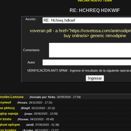
INICIAR NUEVO TEMA
RE: HCHREQ HDKWIF
Asunto :
voveran pill - a href="https://vovetosa.com/animodip
buy online/a> generic nimodipine
Comentario
Autor
VERIFICACÍON ANTI SPAM : Ingrese el resultado de la siguiente opera
ércoles Loncura
(
Iniciado por Yerko
, 02/05/2018 - 17:54)
 nyrwof
(
Hoxaix
, 26/11/2022 - 17:31)
po phhzcj
(
Bldgfl
, 02/12/2022 - 22:11)
iglcp oqexja
(
jxxqv
, 05/06/2025 - 12:09)
r lctvto
(
Hzuxau
, 04/12/2022 - 05:49)
qhsei epfcpm
(
wlsf2
, 07/06/2025 - 01:38)
zp hsxdqx
(
Azzdee
, 05/12/2022 - 13:27)