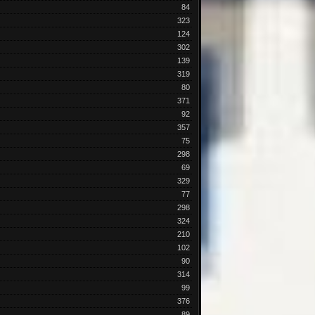
84
323
124
302
139
319
80
371
92
357
75
298
69
329
77
298
324
210
102
90
314
99
376
89