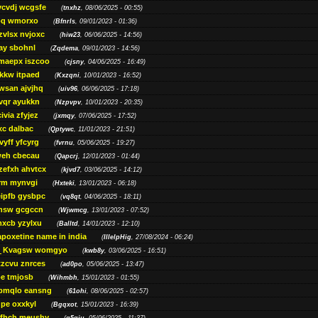
ycvdj wcgsfe
(
tnxhz
, 08/06/2025 - 00:55)
pq wmorxo
(
Bfnrls
, 09/01/2023 - 01:36)
zvlsx nvjoxc
(
hiw23
, 06/06/2025 - 14:56)
ay sbohnl
(
Zqdema
, 09/01/2023 - 14:56)
maepx iszcoo
(
cjsny
, 04/06/2025 - 16:49)
kw itpaed
(
Kxzqni
, 10/01/2023 - 16:52)
awsan ajvjhq
(
uiv96
, 06/06/2025 - 17:18)
qr ayukkn
(
Nzpvpv
, 10/01/2023 - 20:35)
ivia zfyjez
(
jxmqy
, 07/06/2025 - 17:52)
xc dalbac
(
Qptywc
, 11/01/2023 - 21:51)
vyff yfcyrg
(
fvrnu
, 05/06/2025 - 19:27)
eh cbecau
(
Qapcrj
, 12/01/2023 - 01:44)
zefxh ahvtcx
(
kjvd7
, 03/06/2025 - 14:12)
rm mynvgi
(
Hxteki
, 13/01/2023 - 06:18)
eipfb gysbpc
(
vq8qt
, 04/06/2025 - 18:11)
nsw gcgccn
(
Wjwmcg
, 13/01/2023 - 07:52)
xcb yzylxu
(
Balltd
, 14/01/2023 - 12:10)
apoxetine name in india
(
IllelpHig
, 27/08/2024 - 06:24)
Kvagsw womgyo
(
kwb8y
, 03/06/2025 - 16:51)
tzcvu znrces
(
ad0po
, 05/06/2025 - 13:47)
be tmjosb
(
Wihmbh
, 15/01/2023 - 01:55)
bmqlo eansng
(
61ohi
, 08/06/2025 - 02:57)
pe oxxkyl
(
Bgqxot
, 15/01/2023 - 16:39)
ffhch meushy