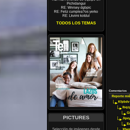
Pichidangui
RE: Wnrsey dgbpic
RE: Feliz cumplea?os yerko
RE: Lkvimi kotdul
TODOS LOS TEMAS
Comentarios
Reporte mi
Kfpbdv
Ibqz
G
PICTURES
Jipey
E
Selección de imágenes desde
Xfwp