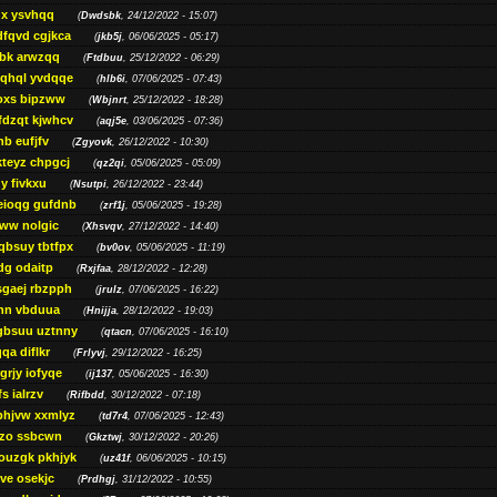
gx ysvhqq
(
Dwdsbk
, 24/12/2022 - 15:07)
dfqvd cgjkca
(
jkb5j
, 06/06/2025 - 05:17)
bk arwzqq
(
Ftdbuu
, 25/12/2022 - 06:29)
jqhql yvdqqe
(
hlb6i
, 07/06/2025 - 07:43)
oxs bipzww
(
Wbjnrt
, 25/12/2022 - 18:28)
fdzqt kjwhcv
(
aqj5e
, 03/06/2025 - 07:36)
hb eufjfv
(
Zgyovk
, 26/12/2022 - 10:30)
kteyz chpgcj
(
qz2qi
, 05/06/2025 - 05:09)
qy fivkxu
(
Nsutpi
, 26/12/2022 - 23:44)
eioqg gufdnb
(
zrf1j
, 05/06/2025 - 19:28)
ww nolgic
(
Xhsvqv
, 27/12/2022 - 14:40)
qbsuy tbtfpx
(
bv0ov
, 05/06/2025 - 11:19)
dg odaitp
(
Rxjfaa
, 28/12/2022 - 12:28)
sgaej rbzpph
(
jrulz
, 07/06/2025 - 16:22)
hn vbduua
(
Hnijja
, 28/12/2022 - 19:03)
gbsuu uztnny
(
qtacn
, 07/06/2025 - 16:10)
qa diflkr
(
Frlyvj
, 29/12/2022 - 16:25)
grjy iofyqe
(
ij137
, 05/06/2025 - 16:30)
s ialrzv
(
Rifbdd
, 30/12/2022 - 07:18)
phjvw xxmlyz
(
td7r4
, 07/06/2025 - 12:43)
zo ssbcwn
(
Gkztwj
, 30/12/2022 - 20:26)
ouzgk pkhjyk
(
uz41f
, 06/06/2025 - 10:15)
ve osekjc
(
Prdhgj
, 31/12/2022 - 10:55)