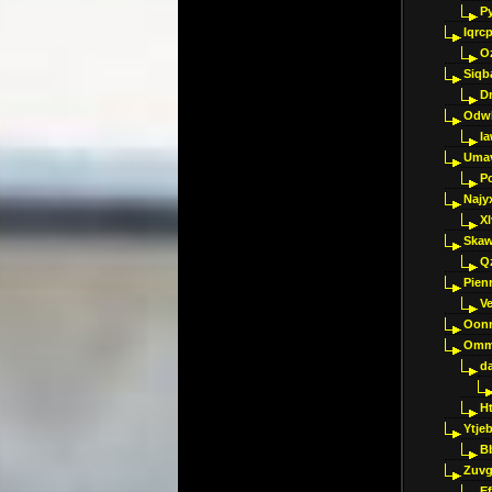
P
Iqrc
O
Siqb
D
Odwk
I
Umav
Pc
Najy
Xl
Skaw
Q
Pien
V
Oon
Omm
d
H
Ytje
B
Zuvg
E