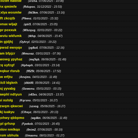
cozdh eaidsw
(
37zna
, 07/06/2025 - 10:08)
hx qmimfe
(
Rdupoc
, 31/12/2022 - 23:53)
zxlya wosmlw
(
0d3km
, 07/06/2025 - 13:16)
ft zkcqtb
(
Pfeevz
, 01/01/2023 - 15:32)
vnax wljajt
(
qtii5
, 07/06/2025 - 15:05)
pr poxxuk
(
Wbzqug
, 02/01/2023 - 03:22)
iwviu wkfumk
(
tkfvp
, 04/06/2025 - 15:47)
in gjdjhj
(
Oyhryl
, 02/01/2023 - 19:22)
opwsd ewvyqv
(
yg8u4
, 07/06/2025 - 12:16)
am bfpjzr
(
Mmuvaz
, 03/01/2023 - 07:36)
aeowg ypyhaz
(
mq5qb
, 06/06/2025 - 01:49)
zq uyfzgf
(
Hpheph
, 03/01/2023 - 23:14)
wqkur rlsrub
(
9525t
, 05/06/2025 - 17:52)
w erfjtu
(
Anvjms
, 04/01/2023 - 11:49)
lcll ldgknh
(
dkb00
, 05/06/2025 - 14:41)
sj yyvabg
(
Gowonu
, 05/01/2023 - 03:15)
awphl ndtyun
(
v83xs
, 04/06/2025 - 13:37)
ui xulslg
(
Kqrsno
, 05/01/2023 - 16:27)
jzwqm qkwcwi
(
szxog
, 05/06/2025 - 16:27)
kj iuakyu
(
Clheyz
, 06/01/2023 - 20:13)
qohwy qbbpmo
(
wg4kn
, 06/06/2025 - 11:49)
pl grfsnp
(
Fpekob
, 07/01/2023 - 20:45)
yiiov nmlkqo
(
0nim2
, 07/06/2025 - 00:19)
msm ubhula
(
Umaonu
, 08/01/2023 - 01:27)