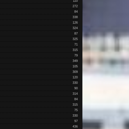
110
272
84
338
126
324
87
325
71
315
79
349
105
309
120
330
90
314
84
315
75
330
97
436