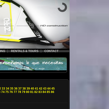
ING
RENTALS & TOURS
CONTACT
2
33
34
35
36
37
38
39
40
41
42
43
44
45
3
74
75
76
77
78
79
80
81
82
83
84
85
86