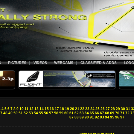
S
PICTURES
VIDEOS
WEBCAMS
CLASSIFIED & ADDS
LODG
3
4
5
6
7
8
9
10
11
12
13
14
15
16
17
18
19
20
21
22
23
24
25
26
27
28
29
30
31
3
47
48
49
50
51
52
53
54
55
56
57
58
59
60
61
62
63
64
65
66
67
68
69
70
71
72
7
87
88
89
90
91
92
93
94
95
96
97