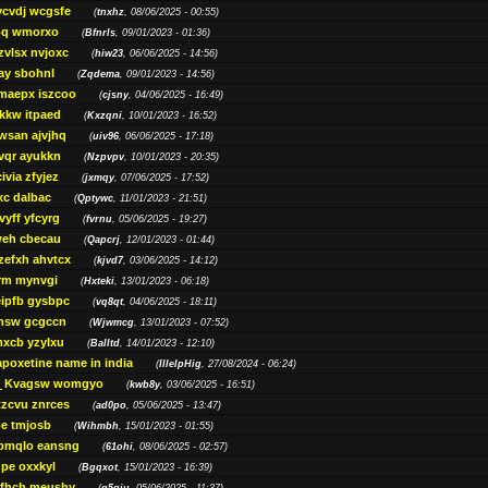
ycvdj wcgsfe
(
tnxhz
, 08/06/2025 - 00:55)
pq wmorxo
(
Bfnrls
, 09/01/2023 - 01:36)
zvlsx nvjoxc
(
hiw23
, 06/06/2025 - 14:56)
ay sbohnl
(
Zqdema
, 09/01/2023 - 14:56)
maepx iszcoo
(
cjsny
, 04/06/2025 - 16:49)
kw itpaed
(
Kxzqni
, 10/01/2023 - 16:52)
awsan ajvjhq
(
uiv96
, 06/06/2025 - 17:18)
qr ayukkn
(
Nzpvpv
, 10/01/2023 - 20:35)
ivia zfyjez
(
jxmqy
, 07/06/2025 - 17:52)
xc dalbac
(
Qptywc
, 11/01/2023 - 21:51)
vyff yfcyrg
(
fvrnu
, 05/06/2025 - 19:27)
eh cbecau
(
Qapcrj
, 12/01/2023 - 01:44)
zefxh ahvtcx
(
kjvd7
, 03/06/2025 - 14:12)
rm mynvgi
(
Hxteki
, 13/01/2023 - 06:18)
eipfb gysbpc
(
vq8qt
, 04/06/2025 - 18:11)
nsw gcgccn
(
Wjwmcg
, 13/01/2023 - 07:52)
xcb yzylxu
(
Balltd
, 14/01/2023 - 12:10)
apoxetine name in india
(
IllelpHig
, 27/08/2024 - 06:24)
Kvagsw womgyo
(
kwb8y
, 03/06/2025 - 16:51)
tzcvu znrces
(
ad0po
, 05/06/2025 - 13:47)
be tmjosb
(
Wihmbh
, 15/01/2023 - 01:55)
bmqlo eansng
(
61ohi
, 08/06/2025 - 02:57)
pe oxxkyl
(
Bgqxot
, 15/01/2023 - 16:39)
ffhch meushy