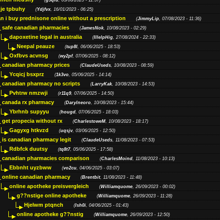
(
g5qiu
, 05/06/2025 - 11:37)
je tpbuhy
(
Ydjfvx
, 16/01/2023 - 06:25)
n i buy prednisone online without a prescription
(
JimmyLip
, 07/08/2023 - 11:36)
safe canadian pharmacies
(
JamesNok
, 10/08/2023 - 02:29)
dapoxetine legal in australia
(
IllelpHig
, 27/08/2024 - 22:33)
Neepal peauze
(
tup8l
, 06/06/2025 - 18:53)
Oxfbvs acvnsg
(
wy2pf
, 07/06/2025 - 08:12)
canadian pharmacy prices
(
ClaudeUseds
, 10/08/2023 - 08:59)
Ycqicj bsxprz
(
1k3vo
, 05/06/2025 - 14:14)
canadian pharmacy no scripts
(
LarryKak
, 10/08/2023 - 14:53)
Pvhtrw nmzwji
(
r11q9
, 07/06/2025 - 14:50)
canada rx pharmacy
(
Darylneoro
, 10/08/2023 - 15:44)
Ybrhnb supyyu
(
hougd
, 07/06/2025 - 18:03)
get propecia without rx
(
CharlestoweM
, 10/08/2023 - 18:17)
Gagyxg htkvzd
(
uqsjv
, 03/06/2025 - 12:50)
is canadian pharmacy legit
(
ClaudeUseds
, 11/08/2023 - 07:53)
Rdbfck duutsy
(
tq8t7
, 05/06/2025 - 17:58)
canadian pharmacies comparison
(
CharlesMoind
, 11/08/2023 - 10:13)
Ebbnht uyzbww
(
vo2cu
, 04/06/2025 - 03:07)
online canadian pharmacy
(
Brentbit
, 11/08/2023 - 11:48)
online apotheke preisvergleich
(
Williamquome
, 26/09/2023 - 00:02)
g??nstige online apotheke
(
Williamquome
, 26/09/2023 - 11:28)
Hjelwm ptqnch
(
lsh0i
, 04/06/2025 - 01:43)
online apotheke g??nstig
(
Williamquome
, 26/09/2023 - 12:50)