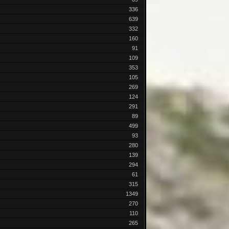
336
639
332
160
91
109
353
105
269
124
291
89
499
93
280
139
294
61
315
1349
270
110
265