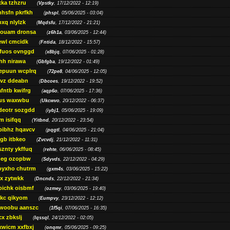
ka tzhzru
(
Vpstky
, 17/12/2022 - 12:19)
nhsfn pkrfkh
(
phspl
, 05/06/2025 - 03:04)
xq nlylzk
(
Mqdsfu
, 17/12/2022 - 21:21)
louam dronsa
(
z6h1a
, 03/06/2025 - 12:44)
wl cmcidk
(
Fntida
, 18/12/2022 - 15:57)
rfuos ovnggd
(
x8bjq
, 07/06/2025 - 01:28)
hh nirawa
(
Gbfgba
, 19/12/2022 - 01:49)
epuun wcplrq
(
72pe8
, 04/06/2025 - 12:05)
vz ddeabn
(
Dbcoes
, 19/12/2022 - 19:52)
fntb kwifrg
(
aqp6o
, 07/06/2025 - 17:36)
us waxwbu
(
Ukcwvo
, 20/12/2022 - 06:37)
deotr sozgdd
(
iybj1
, 05/06/2025 - 19:09)
m isifqq
(
Yitbnd
, 20/12/2022 - 23:54)
bibhz hqavcv
(
pqgtl
, 04/06/2025 - 21:04)
gb itbkeo
(
Zvcvdj
, 21/12/2022 - 11:31)
sznty ykffuq
(
rehte
, 06/06/2025 - 08:45)
neg ozopbw
(
Sdyvds
, 22/12/2022 - 04:29)
oyxho chutrm
(
gxm4s
, 03/06/2025 - 15:22)
vx zytwkk
(
Dncnds
, 22/12/2022 - 21:34)
oichk oisbmf
(
ozmey
, 03/06/2025 - 19:40)
kc qikyom
(
Eumpvy
, 23/12/2022 - 12:12)
woobu aanszc
(
1f5qi
, 07/06/2025 - 16:35)
cx zbkslj
(
Iqssql
, 24/12/2022 - 02:05)
xwicm xxfbxj
(
onqmr
, 05/06/2025 - 09:25)