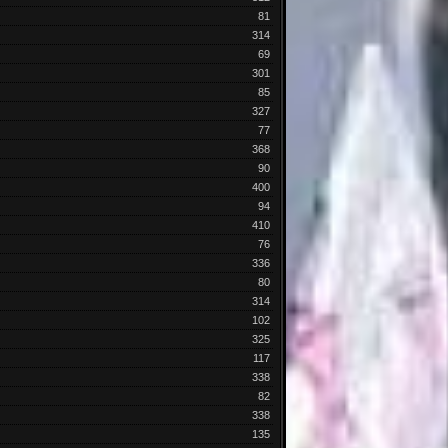
81
314
69
301
85
327
77
368
90
400
94
410
76
336
80
314
102
325
117
338
82
338
135