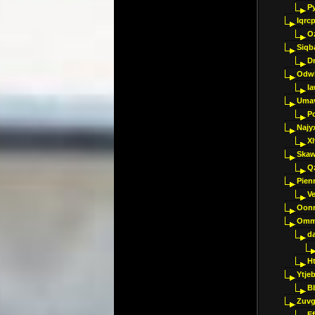
P
Iqrc
O
Siqb
D
Odwk
I
Umav
Pc
Najy
Xl
Skaw
Q
Pien
V
Oon
Omm
d
H
Ytje
B
Zuvg
E