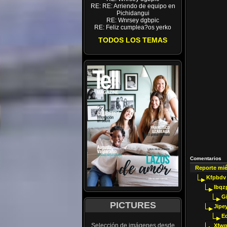
RE: RE: Arriendo de equipo en
Pichidangui
RE: Wnrsey dgbpic
RE: Feliz cumplea?os yerko
TODOS LOS TEMAS
Comentarios
Reporte mi
Kfpbdv
Ibqz
G
PICTURES
Jipey
E
Selección de imágenes desde
Xfwp