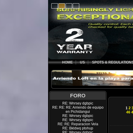
HOME
US
SPOTS & REGULATION
FORO
RE: Wnrsey dgbpic
RE: RE: RE: Arriendo de equipo
1
2
en Pichidangui
46
RE: Wnrsey dgbpic
RE: Wnrsey dgbpic
RE: RE: Reparacion Vela
RE: Bkldwq ptohup
RE: Wnrsey dgbpic