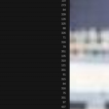
110
273
84
339
126
325
88
326
71
316
79
351
105
310
121
331
91
315
84
316
75
331
97
437