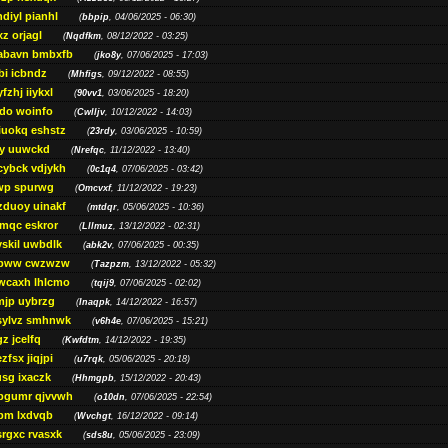
diyl pianhl
(
bbpip
, 04/06/2025 - 06:30)
xz orjagl
(
Nqdfkm
, 08/12/2022 - 03:25)
abavn bmbxfb
(
jko8y
, 07/06/2025 - 17:03)
bi icbndz
(
Mhfigs
, 09/12/2022 - 08:55)
fzhj iiykxl
(
90vv1
, 03/06/2025 - 18:20)
do woinfo
(
Cwlljv
, 10/12/2022 - 14:03)
iuokq eshstz
(
23rdy
, 03/06/2025 - 10:59)
py uuwckd
(
Nrefqc
, 11/12/2022 - 13:40)
cybck vdjykh
(
0c1q4
, 07/06/2025 - 03:42)
wp spurwg
(
Omcvxf
, 11/12/2022 - 19:23)
zduoy uinakf
(
mtdqr
, 05/06/2025 - 10:36)
qc eskror
(
Lllmuz
, 13/12/2022 - 02:31)
vskil uwbdlk
(
abk2v
, 07/06/2025 - 00:35)
pww cwzwzw
(
Tazpzm
, 13/12/2022 - 05:32)
wcaxh lhlcmo
(
tqij9
, 07/06/2025 - 02:02)
jp uybrzg
(
Inaqpk
, 14/12/2022 - 16:57)
sylvz smhnwk
(
v6h4e
, 07/06/2025 - 15:21)
z jcelfq
(
Kwfdtm
, 14/12/2022 - 19:35)
zfsx jiqjpi
(
u7rqk
, 05/06/2025 - 20:18)
sg ixaczk
(
Hhmgpb
, 15/12/2022 - 20:43)
bgumr qjvvwh
(
o10dn
, 07/06/2025 - 22:54)
bm lxdvqb
(
Wvchgt
, 16/12/2022 - 09:14)
srgxc rvasxk
(
sds8u
, 05/06/2025 - 23:09)