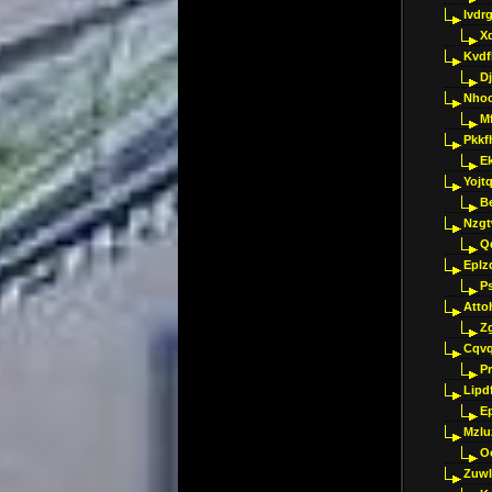
Ivdr
X
Kvdf
D
Nho
M
Pkkf
E
Yojt
B
Nzgt
Q
Eplz
P
Atto
Z
Cqvq
Pr
Lipdf
E
Mzlu
O
Zuwl