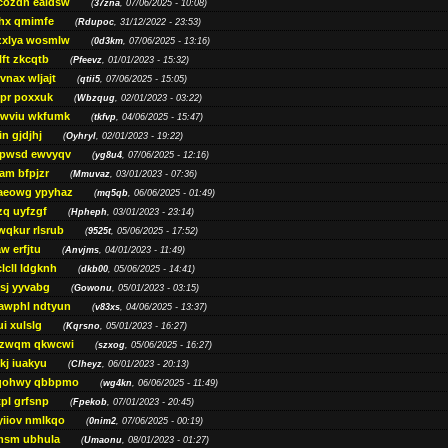
cozdh eaidsw
(
37zna
, 07/06/2025 - 10:08)
hx qmimfe
(
Rdupoc
, 31/12/2022 - 23:53)
zxlya wosmlw
(
0d3km
, 07/06/2025 - 13:16)
ft zkcqtb
(
Pfeevz
, 01/01/2023 - 15:32)
vnax wljajt
(
qtii5
, 07/06/2025 - 15:05)
pr poxxuk
(
Wbzqug
, 02/01/2023 - 03:22)
iwviu wkfumk
(
tkfvp
, 04/06/2025 - 15:47)
in gjdjhj
(
Oyhryl
, 02/01/2023 - 19:22)
opwsd ewvyqv
(
yg8u4
, 07/06/2025 - 12:16)
am bfpjzr
(
Mmuvaz
, 03/01/2023 - 07:36)
aeowg ypyhaz
(
mq5qb
, 06/06/2025 - 01:49)
zq uyfzgf
(
Hpheph
, 03/01/2023 - 23:14)
wqkur rlsrub
(
9525t
, 05/06/2025 - 17:52)
w erfjtu
(
Anvjms
, 04/01/2023 - 11:49)
lcll ldgknh
(
dkb00
, 05/06/2025 - 14:41)
sj yyvabg
(
Gowonu
, 05/01/2023 - 03:15)
awphl ndtyun
(
v83xs
, 04/06/2025 - 13:37)
ui xulslg
(
Kqrsno
, 05/01/2023 - 16:27)
jzwqm qkwcwi
(
szxog
, 05/06/2025 - 16:27)
kj iuakyu
(
Clheyz
, 06/01/2023 - 20:13)
qohwy qbbpmo
(
wg4kn
, 06/06/2025 - 11:49)
pl grfsnp
(
Fpekob
, 07/01/2023 - 20:45)
yiiov nmlkqo
(
0nim2
, 07/06/2025 - 00:19)
msm ubhula
(
Umaonu
, 08/01/2023 - 01:27)