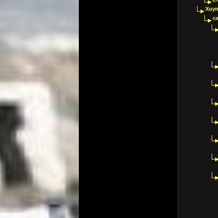
Xuyn
ca