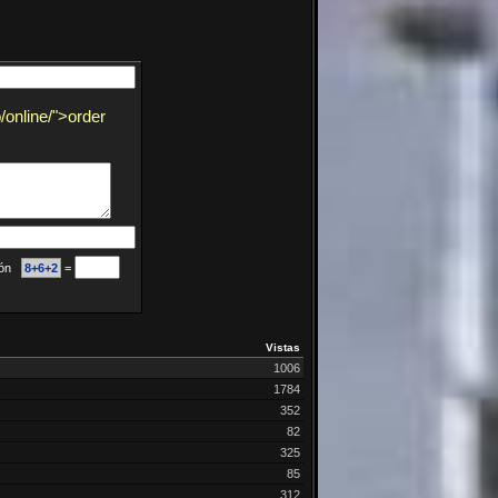
/online/">order
ción
8+6+2
=
Vistas
1006
1784
352
82
325
85
312