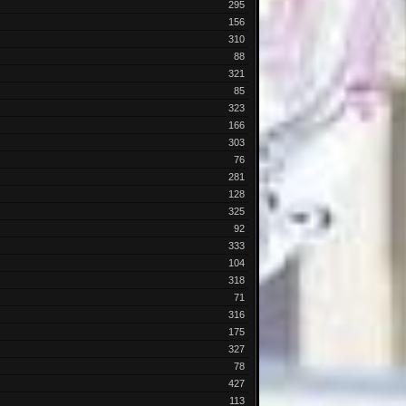
295
156
310
88
321
85
323
166
303
76
281
128
325
92
333
104
318
71
316
175
327
78
427
113