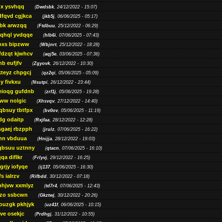
gx ysvhqq
(
Dwdsbk
, 24/12/2022 - 15:07)
dfqvd cgjkca
(
jkb5j
, 06/06/2025 - 05:17)
bk arwzqq
(
Ftdbuu
, 25/12/2022 - 06:29)
jqhql yvdqqe
(
hlb6i
, 07/06/2025 - 07:43)
oxs bipzww
(
Wbjnrt
, 25/12/2022 - 18:28)
fdzqt kjwhcv
(
aqj5e
, 03/06/2025 - 07:36)
hb eufjfv
(
Zgyovk
, 26/12/2022 - 10:30)
kteyz chpgcj
(
qz2qi
, 05/06/2025 - 05:09)
qy fivkxu
(
Nsutpi
, 26/12/2022 - 23:44)
eioqg gufdnb
(
zrf1j
, 05/06/2025 - 19:28)
ww nolgic
(
Xhsvqv
, 27/12/2022 - 14:40)
qbsuy tbtfpx
(
bv0ov
, 05/06/2025 - 11:19)
dg odaitp
(
Rxjfaa
, 28/12/2022 - 12:28)
sgaej rbzpph
(
jrulz
, 07/06/2025 - 16:22)
hn vbduua
(
Hnijja
, 28/12/2022 - 19:03)
gbsuu uztnny
(
qtacn
, 07/06/2025 - 16:10)
qa diflkr
(
Frlyvj
, 29/12/2022 - 16:25)
grjy iofyqe
(
ij137
, 05/06/2025 - 16:30)
s ialrzv
(
Rifbdd
, 30/12/2022 - 07:18)
phjvw xxmlyz
(
td7r4
, 07/06/2025 - 12:43)
zo ssbcwn
(
Gkztwj
, 30/12/2022 - 20:26)
ouzgk pkhjyk
(
uz41f
, 06/06/2025 - 10:15)
ve osekjc
(
Prdhgj
, 31/12/2022 - 10:55)