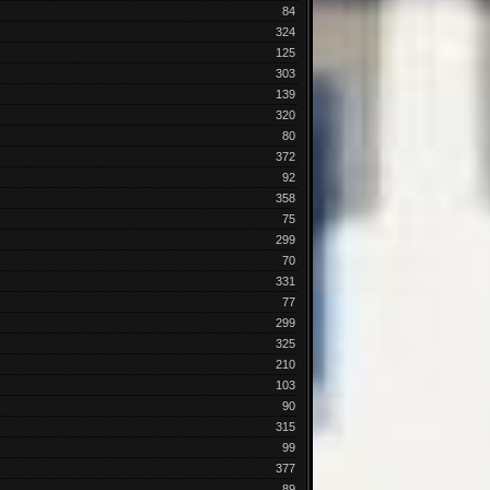
84
324
125
303
139
320
80
372
92
358
75
299
70
331
77
299
325
210
103
90
315
99
377
89