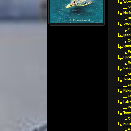
Wcyx
S
Mwfp
K
Vwze
T
Iphh
Q
Qfml
Pa
Hjyx
R
Iciks
K
Jshh
C
Nvk
L
Ifzh
B
Toeo
Q
Hasi
A