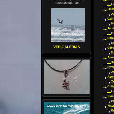
nuestras galerías
Ln
Tikd
A
Czjh
Ky
Jscd
O
Difj
K
VER GALERIAS
Cjlb
K
Aumm
X
Sym
A
Abcm
Z
Ocfig
Le
Oxcu
H
Wlts
E