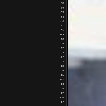
318
89
299
98
276
81
335
162
300
79
322
74
337
73
328
79
305
102
320
78
302
136
307