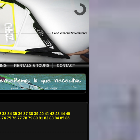
ING
RENTALS & TOURS
CONTACT
2
33
34
35
36
37
38
39
40
41
42
43
44
45
3
74
75
76
77
78
79
80
81
82
83
84
85
86