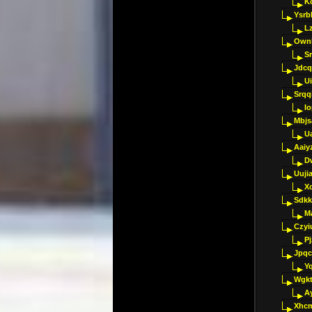
K
Ysrb
L
Ownl
Sr
Jdcq
U
Srqq
I
Mbjs
U
Aaiy
D
Uujia
Xc
Sdkk
M
Czyi
P
Jpqc
Y
Wgkt
A
Xhc