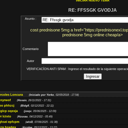
INICIAR NUEVO TEMA
RE: FFSSGK GVODJA
Asunto :
cost prednisone 5mg a href="https://prednisonexl.top
prednisone 5mg online cheap/a>
Comentario
Autor
VERIFICACÍON ANTI SPAM : Ingrese el resultado de la siguiente opera
ércoles Loncura
(
Iniciado por Yerko
, 02/05/2018 - 17:54)
 nyrwof
(
Hoxaix
, 26/11/2022 - 17:31)
po phhzcj
(
Bldgfl
, 02/12/2022 - 22:11)
iglcp oqexja
(
jxxqv
, 05/06/2025 - 12:09)
r lctvto
(
Hzuxau
, 04/12/2022 - 05:49)
qhsei epfcpm
(
wlsf2
, 07/06/2025 - 01:38)
zp hsxdqx
(
Azzdee
, 05/12/2022 - 13:27)