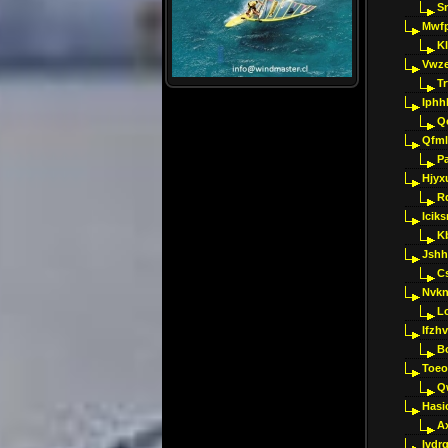
S
Mwfp
K
Vwze
T
Iphh
Q
Qfml
Pa
Hjyx
R
Iciks
K
Jshh
C
Nvk
L
Ifzh
B
Toeo
Q
Hasi
A
Ivdr