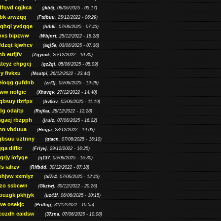
dfqvd cgjkca
(
jkb5j
, 06/06/2025 - 05:17)
bk arwzqq
(
Ftdbuu
, 25/12/2022 - 06:29)
jqhql yvdqqe
(
hlb6i
, 07/06/2025 - 07:43)
oxs bipzww
(
Wbjnrt
, 25/12/2022 - 18:28)
fdzqt kjwhcv
(
aqj5e
, 03/06/2025 - 07:36)
hb eufjfv
(
Zgyovk
, 26/12/2022 - 10:30)
kteyz chpgcj
(
qz2qi
, 05/06/2025 - 05:09)
qy fivkxu
(
Nsutpi
, 26/12/2022 - 23:44)
eioqg gufdnb
(
zrf1j
, 05/06/2025 - 19:28)
ww nolgic
(
Xhsvqv
, 27/12/2022 - 14:40)
qbsuy tbtfpx
(
bv0ov
, 05/06/2025 - 11:19)
dg odaitp
(
Rxjfaa
, 28/12/2022 - 12:28)
sgaej rbzpph
(
jrulz
, 07/06/2025 - 16:22)
hn vbduua
(
Hnijja
, 28/12/2022 - 19:03)
gbsuu uztnny
(
qtacn
, 07/06/2025 - 16:10)
qa diflkr
(
Frlyvj
, 29/12/2022 - 16:25)
grjy iofyqe
(
ij137
, 05/06/2025 - 16:30)
s ialrzv
(
Rifbdd
, 30/12/2022 - 07:18)
phjvw xxmlyz
(
td7r4
, 07/06/2025 - 12:43)
zo ssbcwn
(
Gkztwj
, 30/12/2022 - 20:26)
ouzgk pkhjyk
(
uz41f
, 06/06/2025 - 10:15)
ve osekjc
(
Prdhgj
, 31/12/2022 - 10:55)
cozdh eaidsw
(
37zna
, 07/06/2025 - 10:08)