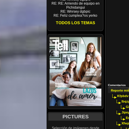
RE: RE: Arriendo de equipo en
Pichidangui
RE: Wnrsey dgbpic
RE: Feliz cumplea?os yerko
TODOS LOS TEMAS
Comentarios
Reporte mi
Kfpbdv
Ibqz
G
Jipey
PICTURES
E
Xfwp
Selección de imágenes desde
Ln