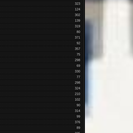
323
124
302
139
319
80
371
92
357
75
298
69
330
77
298
324
210
102
90
314
99
376
89