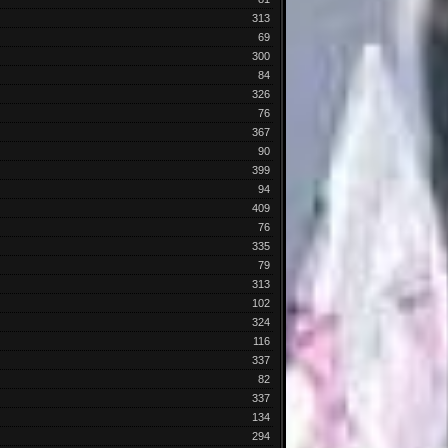
313
69
300
84
326
76
367
90
399
94
409
76
335
79
313
102
324
116
337
82
337
134
294