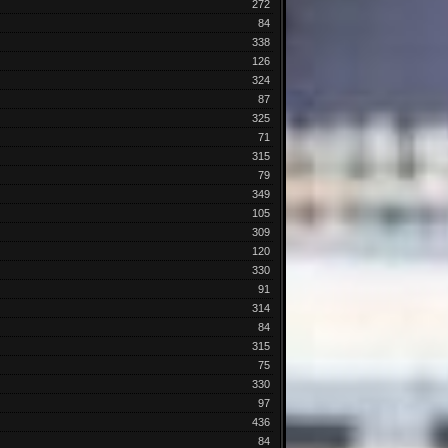
272
84
338
126
324
87
325
71
315
79
349
105
309
120
330
91
314
84
315
75
330
97
436
84