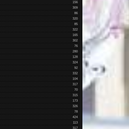
156
309
86
320
85
322
165
302
76
280
128
324
92
332
104
317
70
315
173
326
78
424
113
317