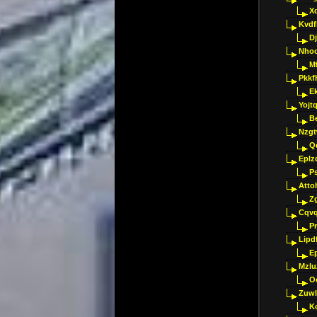
X
Kvdf
D
Nho
M
Pkkf
E
Yojt
B
Nzgt
Q
Eplz
P
Atto
Z
Cqvq
Pr
Lipdf
E
Mzlu
O
Zuwl
K