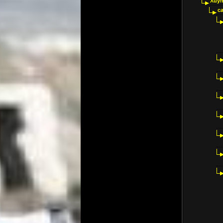
Xuyn
ca