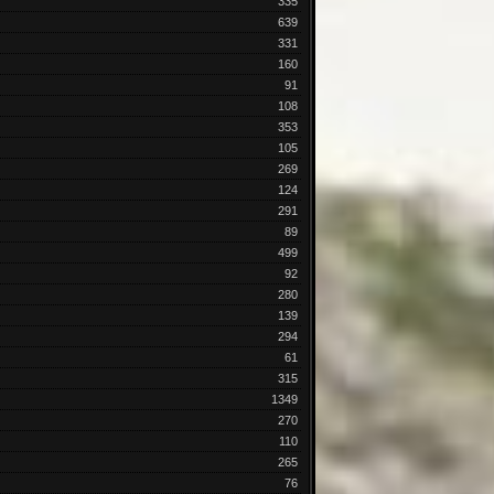
335
639
331
160
91
108
353
105
269
124
291
89
499
92
280
139
294
61
315
1349
270
110
265
76