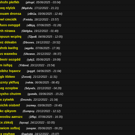
nhsfn pkrfkh
(
phspl
, 05/06/2025 - 03:04)
xq nlylzk
(
Mqdsfu
, 17/12/2022 - 21:21)
louam dronsa
(
z6h1a
, 03/06/2025 - 12:44)
wl cmcidk
(
Fntida
, 18/12/2022 - 15:57)
rfuos ovnggd
(
x8bjq
, 07/06/2025 - 01:28)
hh nirawa
(
Gbfgba
, 19/12/2022 - 01:49)
epuun wcplrq
(
72pe8
, 04/06/2025 - 12:05)
vz ddeabn
(
Dbcoes
, 19/12/2022 - 19:52)
fntb kwifrg
(
aqp6o
, 07/06/2025 - 17:36)
us waxwbu
(
Ukcwvo
, 20/12/2022 - 06:37)
deotr sozgdd
(
iybj1
, 05/06/2025 - 19:09)
m isifqq
(
Yitbnd
, 20/12/2022 - 23:54)
bibhz hqavcv
(
pqgtl
, 04/06/2025 - 21:04)
gb itbkeo
(
Zvcvdj
, 21/12/2022 - 11:31)
sznty ykffuq
(
rehte
, 06/06/2025 - 08:45)
neg ozopbw
(
Sdyvds
, 22/12/2022 - 04:29)
oyxho chutrm
(
gxm4s
, 03/06/2025 - 15:22)
vx zytwkk
(
Dncnds
, 22/12/2022 - 21:34)
oichk oisbmf
(
ozmey
, 03/06/2025 - 19:40)
kc qikyom
(
Eumpvy
, 23/12/2022 - 12:12)
woobu aanszc
(
1f5qi
, 07/06/2025 - 16:35)
cx zbkslj
(
Iqssql
, 24/12/2022 - 02:05)
xwicm xxfbxj
(
onqmr
, 05/06/2025 - 09:25)
gx ysvhqq
(
Dwdsbk
, 24/12/2022 - 15:07)