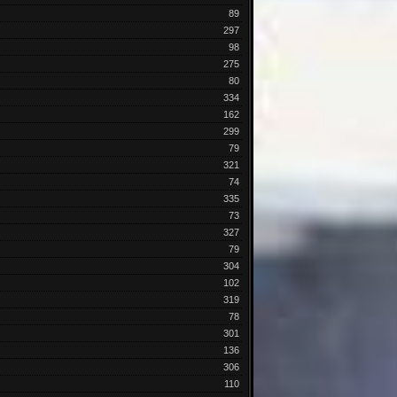
89
297
98
275
80
334
162
299
79
321
74
335
73
327
79
304
102
319
78
301
136
306
110