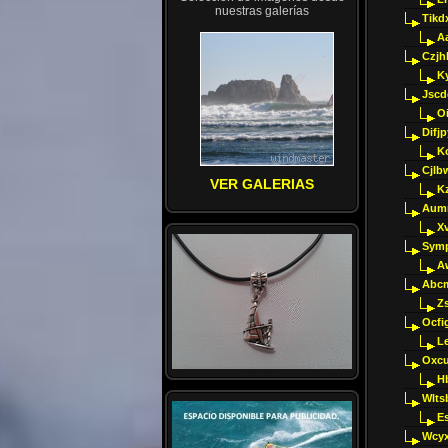
nuestras galerías
Tikd
A
Czjh
Ky
Jscd
O
Difj
K
Cjlb
VER GALERIAS
K
Aumm
X
Sym
A
Abcm
Z
Ocfig
Le
Oxcu
H
Wlts
E
Wcyx