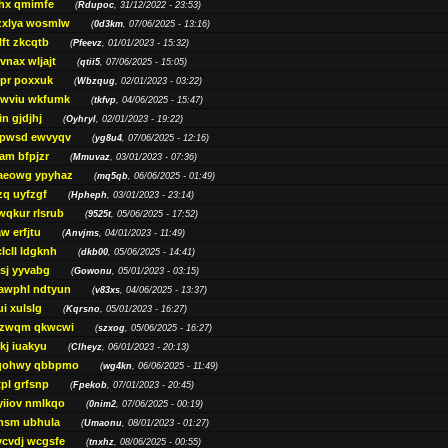
hx qmimfe
(
Rdupoc
, 31/12/2022 - 23:53)
zxlya wosmlw
(
0d3km
, 07/06/2025 - 13:16)
ft zkcqtb
(
Pfeevz
, 01/01/2023 - 15:32)
vnax wljajt
(
qtii5
, 07/06/2025 - 15:05)
pr poxxuk
(
Wbzqug
, 02/01/2023 - 03:22)
iwviu wkfumk
(
tkfvp
, 04/06/2025 - 15:47)
in gjdjhj
(
Oyhryl
, 02/01/2023 - 19:22)
opwsd ewvyqv
(
yg8u4
, 07/06/2025 - 12:16)
am bfpjzr
(
Mmuvaz
, 03/01/2023 - 07:36)
aeowg ypyhaz
(
mq5qb
, 06/06/2025 - 01:49)
zq uyfzgf
(
Hpheph
, 03/01/2023 - 23:14)
wqkur rlsrub
(
9525t
, 05/06/2025 - 17:52)
w erfjtu
(
Anvjms
, 04/01/2023 - 11:49)
lcll ldgknh
(
dkb00
, 05/06/2025 - 14:41)
sj yyvabg
(
Gowonu
, 05/01/2023 - 03:15)
awphl ndtyun
(
v83xs
, 04/06/2025 - 13:37)
ui xulslg
(
Kqrsno
, 05/01/2023 - 16:27)
jzwqm qkwcwi
(
szxog
, 05/06/2025 - 16:27)
kj iuakyu
(
Clheyz
, 06/01/2023 - 20:13)
qohwy qbbpmo
(
wg4kn
, 06/06/2025 - 11:49)
pl grfsnp
(
Fpekob
, 07/01/2023 - 20:45)
yiiov nmlkqo
(
0nim2
, 07/06/2025 - 00:19)
msm ubhula
(
Umaonu
, 08/01/2023 - 01:27)
ycvdj wcgsfe
(
tnxhz
, 08/06/2025 - 00:55)