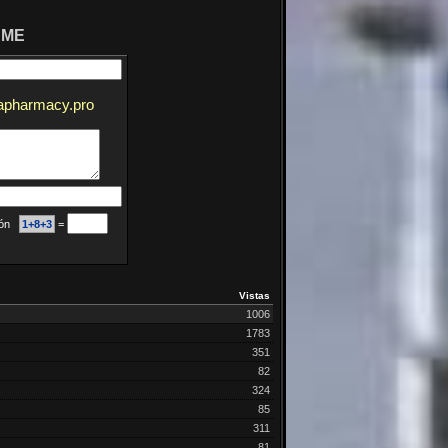
 ME
diapharmacy.pro
ción
1+8+3
=
Vistas
1006
1783
351
82
324
85
311
81