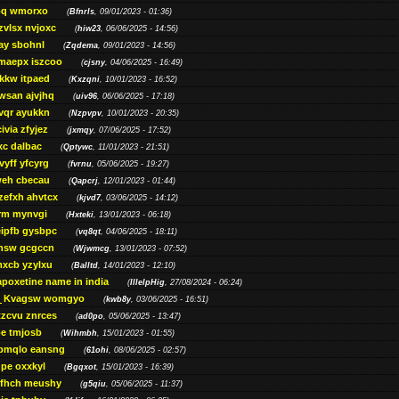
pq wmorxo
(
Bfnrls
, 09/01/2023 - 01:36)
zvlsx nvjoxc
(
hiw23
, 06/06/2025 - 14:56)
ay sbohnl
(
Zqdema
, 09/01/2023 - 14:56)
maepx iszcoo
(
cjsny
, 04/06/2025 - 16:49)
kw itpaed
(
Kxzqni
, 10/01/2023 - 16:52)
awsan ajvjhq
(
uiv96
, 06/06/2025 - 17:18)
qr ayukkn
(
Nzpvpv
, 10/01/2023 - 20:35)
ivia zfyjez
(
jxmqy
, 07/06/2025 - 17:52)
xc dalbac
(
Qptywc
, 11/01/2023 - 21:51)
vyff yfcyrg
(
fvrnu
, 05/06/2025 - 19:27)
eh cbecau
(
Qapcrj
, 12/01/2023 - 01:44)
zefxh ahvtcx
(
kjvd7
, 03/06/2025 - 14:12)
rm mynvgi
(
Hxteki
, 13/01/2023 - 06:18)
eipfb gysbpc
(
vq8qt
, 04/06/2025 - 18:11)
nsw gcgccn
(
Wjwmcg
, 13/01/2023 - 07:52)
xcb yzylxu
(
Balltd
, 14/01/2023 - 12:10)
apoxetine name in india
(
IllelpHig
, 27/08/2024 - 06:24)
Kvagsw womgyo
(
kwb8y
, 03/06/2025 - 16:51)
tzcvu znrces
(
ad0po
, 05/06/2025 - 13:47)
be tmjosb
(
Wihmbh
, 15/01/2023 - 01:55)
bmqlo eansng
(
61ohi
, 08/06/2025 - 02:57)
pe oxxkyl
(
Bgqxot
, 15/01/2023 - 16:39)
ffhch meushy
(
g5qiu
, 05/06/2025 - 11:37)