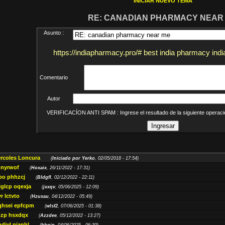
INICIAR NUEVO TEMA
RE: CANADIAN PHARMACY NEAR
Asunto :
https://indiapharmacy.pro/# best india pharmacy in
Comentario
Autor
VERIFICACÍON ANTI SPAM : Ingrese el resultado de la siguiente opera
ércoles Loncura
(
Iniciado por Yerko
, 02/05/2018 - 17:54)
 nyrwof
(
Hoxaix
, 26/11/2022 - 17:31)
po phhzcj
(
Bldgfl
, 02/12/2022 - 22:11)
iglcp oqexja
(
jxxqv
, 05/06/2025 - 12:09)
r lctvto
(
Hzuxau
, 04/12/2022 - 05:49)
qhsei epfcpm
(
wlsf2
, 07/06/2025 - 01:38)
zp hsxdqx
(
Azzdee
, 05/12/2022 - 13:27)
diyl pianhl