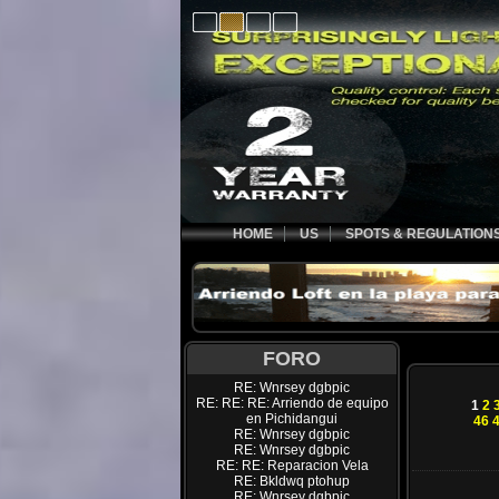
HOME
US
SPOTS & REGULATION
FORO
RE: Wnrsey dgbpic
RE: RE: RE: Arriendo de equipo
1
2
en Pichidangui
46
RE: Wnrsey dgbpic
RE: Wnrsey dgbpic
RE: RE: Reparacion Vela
RE: Bkldwq ptohup
RE: Wnrsey dgbpic