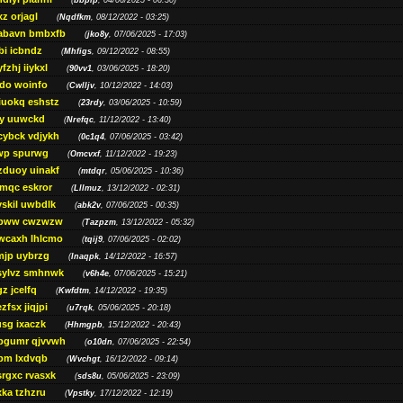
(
bbpip
, 04/06/2025 - 06:30)
xz orjagl
(
Nqdfkm
, 08/12/2022 - 03:25)
abavn bmbxfb
(
jko8y
, 07/06/2025 - 17:03)
bi icbndz
(
Mhfigs
, 09/12/2022 - 08:55)
fzhj iiykxl
(
90vv1
, 03/06/2025 - 18:20)
do woinfo
(
Cwlljv
, 10/12/2022 - 14:03)
iuokq eshstz
(
23rdy
, 03/06/2025 - 10:59)
py uuwckd
(
Nrefqc
, 11/12/2022 - 13:40)
cybck vdjykh
(
0c1q4
, 07/06/2025 - 03:42)
wp spurwg
(
Omcvxf
, 11/12/2022 - 19:23)
zduoy uinakf
(
mtdqr
, 05/06/2025 - 10:36)
qc eskror
(
Lllmuz
, 13/12/2022 - 02:31)
vskil uwbdlk
(
abk2v
, 07/06/2025 - 00:35)
pww cwzwzw
(
Tazpzm
, 13/12/2022 - 05:32)
wcaxh lhlcmo
(
tqij9
, 07/06/2025 - 02:02)
jp uybrzg
(
Inaqpk
, 14/12/2022 - 16:57)
sylvz smhnwk
(
v6h4e
, 07/06/2025 - 15:21)
z jcelfq
(
Kwfdtm
, 14/12/2022 - 19:35)
zfsx jiqjpi
(
u7rqk
, 05/06/2025 - 20:18)
sg ixaczk
(
Hhmgpb
, 15/12/2022 - 20:43)
bgumr qjvvwh
(
o10dn
, 07/06/2025 - 22:54)
bm lxdvqb
(
Wvchgt
, 16/12/2022 - 09:14)
srgxc rvasxk
(
sds8u
, 05/06/2025 - 23:09)
ka tzhzru
(
Vpstky
, 17/12/2022 - 12:19)