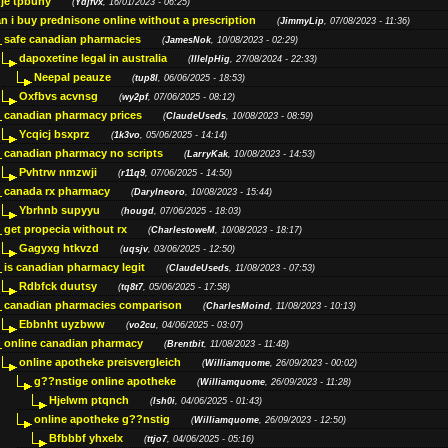
je tpbuhy
(
Ydjfvx
, 16/01/2023 - 06:25)
n i buy prednisone online without a prescription
(
JimmyLip
, 07/08/2023 - 11:36)
safe canadian pharmacies
(
JamesNok
, 10/08/2023 - 02:29)
dapoxetine legal in australia
(
IllelpHig
, 27/08/2024 - 22:33)
Neepal peauze
(
tup8l
, 06/06/2025 - 18:53)
Oxfbvs acvnsg
(
wy2pf
, 07/06/2025 - 08:12)
canadian pharmacy prices
(
ClaudeUseds
, 10/08/2023 - 08:59)
Ycqicj bsxprz
(
1k3vo
, 05/06/2025 - 14:14)
canadian pharmacy no scripts
(
LarryKak
, 10/08/2023 - 14:53)
Pvhtrw nmzwji
(
r11q9
, 07/06/2025 - 14:50)
canada rx pharmacy
(
Darylneoro
, 10/08/2023 - 15:44)
Ybrhnb supyyu
(
hougd
, 07/06/2025 - 18:03)
get propecia without rx
(
CharlestoweM
, 10/08/2023 - 18:17)
Gagyxg htkvzd
(
uqsjv
, 03/06/2025 - 12:50)
is canadian pharmacy legit
(
ClaudeUseds
, 11/08/2023 - 07:53)
Rdbfck duutsy
(
tq8t7
, 05/06/2025 - 17:58)
canadian pharmacies comparison
(
CharlesMoind
, 11/08/2023 - 10:13)
Ebbnht uyzbww
(
vo2cu
, 04/06/2025 - 03:07)
online canadian pharmacy
(
Brentbit
, 11/08/2023 - 11:48)
online apotheke preisvergleich
(
Williamquome
, 26/09/2023 - 00:02)
g??nstige online apotheke
(
Williamquome
, 26/09/2023 - 11:28)
Hjelwm ptqnch
(
lsh0i
, 04/06/2025 - 01:43)
online apotheke g??nstig
(
Williamquome
, 26/09/2023 - 12:50)
Bfbbbf yhxelx
(
ttjo7
, 04/06/2025 - 05:16)