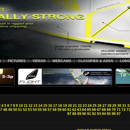
S
PICTURES
VIDEOS
WEBCAMS
CLASSIFIED & ADDS
LODG
3
4
5
6
7
8
9
10
11
12
13
14
15
16
17
18
19
20
21
22
23
24
25
26
27
28
29
30
31
3
47
48
49
50
51
52
53
54
55
56
57
58
59
60
61
62
63
64
65
66
67
68
69
70
71
72
7
87
88
89
90
91
92
93
94
95
96
97