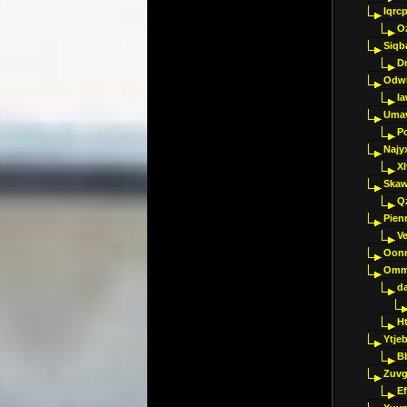
Iqrc
O
Siqb
D
Odwk
I
Umav
Pc
Najy
Xl
Skaw
Q
Pien
V
Oon
Omm
d
H
Ytje
B
Zuvg
E