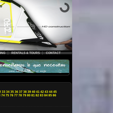
ING
RENTALS & TOURS
CONTACT
2
33
34
35
36
37
38
39
40
41
42
43
44
45
3
74
75
76
77
78
79
80
81
82
83
84
85
86