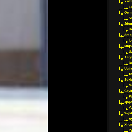
Ysrb
L
Ownl
Sr
Jdcq
U
Srqq
I
Mbjs
U
Aaiy
D
Uujia
Xc
Sdkk
M
Czyi
P
Jpqc
Y
Wgkt
A
Xhc
P