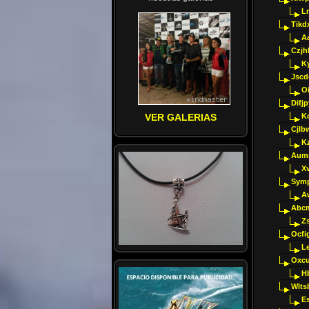
Ln
Tikd
A
Czjh
Ky
Jscd
O
Difj
VER GALERIAS
K
Cjlb
K
Aumm
X
Sym
A
Abcm
Z
Ocfig
Le
Oxcu
H
Wlts
E