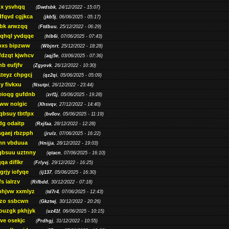
gx ysvhqq
(
Dwdsbk
, 24/12/2022 - 15:07)
dfqvd cgjkca
(
jkb5j
, 06/06/2025 - 05:17)
bk arwzqq
(
Ftdbuu
, 25/12/2022 - 06:29)
jqhql yvdqqe
(
hlb6i
, 07/06/2025 - 07:43)
oxs bipzww
(
Wbjnrt
, 25/12/2022 - 18:28)
fdzqt kjwhcv
(
aqj5e
, 03/06/2025 - 07:36)
hb eufjfv
(
Zgyovk
, 26/12/2022 - 10:30)
kteyz chpgcj
(
qz2qi
, 05/06/2025 - 05:09)
qy fivkxu
(
Nsutpi
, 26/12/2022 - 23:44)
eioqg gufdnb
(
zrf1j
, 05/06/2025 - 19:28)
ww nolgic
(
Xhsvqv
, 27/12/2022 - 14:40)
qbsuy tbtfpx
(
bv0ov
, 05/06/2025 - 11:19)
dg odaitp
(
Rxjfaa
, 28/12/2022 - 12:28)
sgaej rbzpph
(
jrulz
, 07/06/2025 - 16:22)
hn vbduua
(
Hnijja
, 28/12/2022 - 19:03)
gbsuu uztnny
(
qtacn
, 07/06/2025 - 16:10)
qa diflkr
(
Frlyvj
, 29/12/2022 - 16:25)
grjy iofyqe
(
ij137
, 05/06/2025 - 16:30)
s ialrzv
(
Rifbdd
, 30/12/2022 - 07:18)
phjvw xxmlyz
(
td7r4
, 07/06/2025 - 12:43)
zo ssbcwn
(
Gkztwj
, 30/12/2022 - 20:26)
ouzgk pkhjyk
(
uz41f
, 06/06/2025 - 10:15)
ve osekjc
(
Prdhgj
, 31/12/2022 - 10:55)