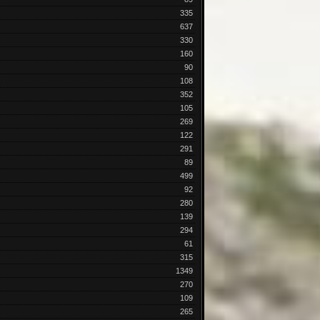
335
637
330
160
90
108
352
105
269
122
291
89
499
92
280
139
294
61
315
1349
270
109
265