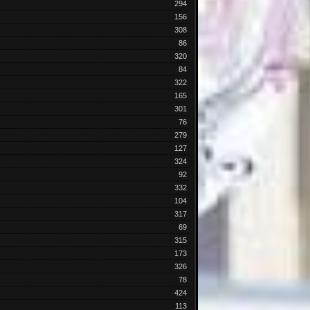
294
156
308
86
320
84
322
165
301
76
279
127
324
92
332
104
317
69
315
173
326
78
424
113