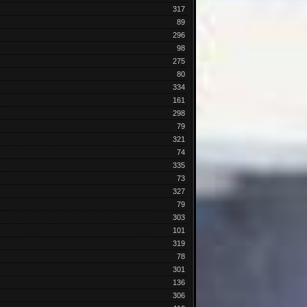
317
89
296
98
275
80
334
161
298
79
321
74
335
73
327
79
303
101
319
78
301
136
306