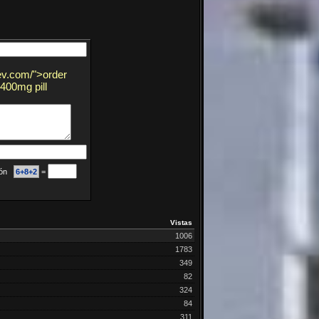
lev.com/">order
400mg pill
ción
6+8+2
=
Vistas
1006
1783
349
82
324
84
311