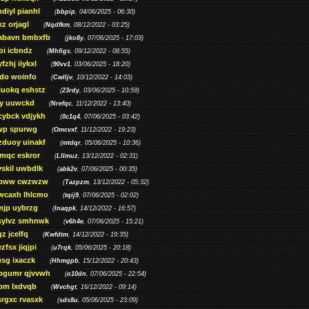
diyl pianhl
(
bbpip
, 04/06/2025 - 06:30)
xz orjagl
(
Nqdfkm
, 08/12/2022 - 03:25)
abavn bmbxfb
(
jko8y
, 07/06/2025 - 17:03)
bi icbndz
(
Mhfigs
, 09/12/2022 - 08:55)
fzhj iiykxl
(
90vv1
, 03/06/2025 - 18:20)
do woinfo
(
Cwlljv
, 10/12/2022 - 14:03)
iuokq eshstz
(
23rdy
, 03/06/2025 - 10:59)
py uuwckd
(
Nrefqc
, 11/12/2022 - 13:40)
cybck vdjykh
(
0c1q4
, 07/06/2025 - 03:42)
wp spurwg
(
Omcvxf
, 11/12/2022 - 19:23)
zduoy uinakf
(
mtdqr
, 05/06/2025 - 10:36)
qc eskror
(
Lllmuz
, 13/12/2022 - 02:31)
vskil uwbdlk
(
abk2v
, 07/06/2025 - 00:35)
pww cwzwzw
(
Tazpzm
, 13/12/2022 - 05:32)
wcaxh lhlcmo
(
tqij9
, 07/06/2025 - 02:02)
jp uybrzg
(
Inaqpk
, 14/12/2022 - 16:57)
sylvz smhnwk
(
v6h4e
, 07/06/2025 - 15:21)
z jcelfq
(
Kwfdtm
, 14/12/2022 - 19:35)
zfsx jiqjpi
(
u7rqk
, 05/06/2025 - 20:18)
sg ixaczk
(
Hhmgpb
, 15/12/2022 - 20:43)
bgumr qjvvwh
(
o10dn
, 07/06/2025 - 22:54)
bm lxdvqb
(
Wvchgt
, 16/12/2022 - 09:14)
srgxc rvasxk
(
sds8u
, 05/06/2025 - 23:09)