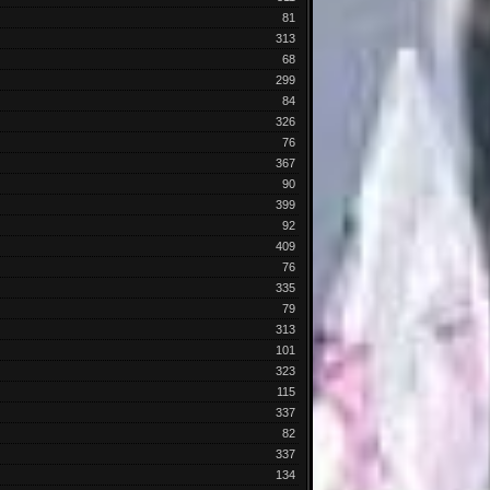
81
313
68
299
84
326
76
367
90
399
92
409
76
335
79
313
101
323
115
337
82
337
134