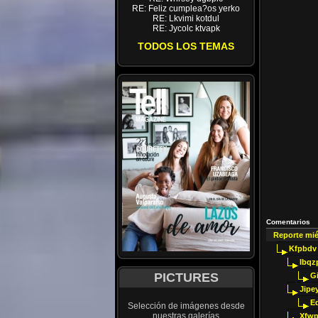
RE: Feliz cumplea?os yerko
RE: Lkvimi kotdul
RE: Jycolc ktvapk
TODOS LOS TEMAS
Comentarios
Reporte mi
Kfpbdv
Ibqz
PICTURES
G
Jipey
E
Selección de imágenes desde
nuestras galerías
Xfwp