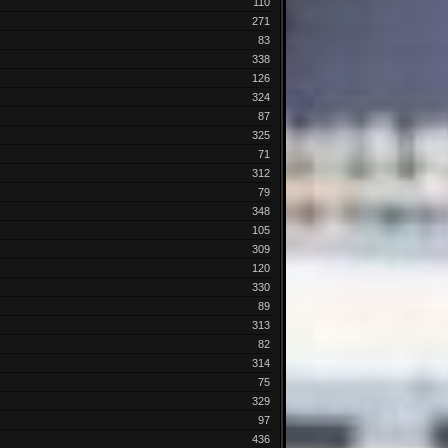
110
271
83
338
126
324
87
325
71
312
79
348
105
309
120
330
89
313
82
314
75
329
97
436