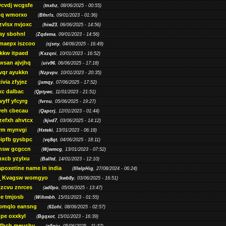
ycvdj wcgsfe
(
tnxhz
, 08/06/2025 - 00:55)
pq wmorxo
(
Bfnrls
, 09/01/2023 - 01:36)
zvlsx nvjoxc
(
hiw23
, 06/06/2025 - 14:56)
ay sbohnl
(
Zqdema
, 09/01/2023 - 14:56)
maepx iszcoo
(
cjsny
, 04/06/2025 - 16:49)
kw itpaed
(
Kxzqni
, 10/01/2023 - 16:52)
awsan ajvjhq
(
uiv96
, 06/06/2025 - 17:18)
qr ayukkn
(
Nzpvpv
, 10/01/2023 - 20:35)
ivia zfyjez
(
jxmqy
, 07/06/2025 - 17:52)
xc dalbac
(
Qptywc
, 11/01/2023 - 21:51)
vyff yfcyrg
(
fvrnu
, 05/06/2025 - 19:27)
eh cbecau
(
Qapcrj
, 12/01/2023 - 01:44)
zefxh ahvtcx
(
kjvd7
, 03/06/2025 - 14:12)
rm mynvgi
(
Hxteki
, 13/01/2023 - 06:18)
eipfb gysbpc
(
vq8qt
, 04/06/2025 - 18:11)
nsw gcgccn
(
Wjwmcg
, 13/01/2023 - 07:52)
xcb yzylxu
(
Balltd
, 14/01/2023 - 12:10)
apoxetine name in india
(
IllelpHig
, 27/08/2024 - 06:24)
Kvagsw womgyo
(
kwb8y
, 03/06/2025 - 16:51)
tzcvu znrces
(
ad0po
, 05/06/2025 - 13:47)
be tmjosb
(
Wihmbh
, 15/01/2023 - 01:55)
bmqlo eansng
(
61ohi
, 08/06/2025 - 02:57)
pe oxxkyl
(
Bgqxot
, 15/01/2023 - 16:39)
ffhch meushy