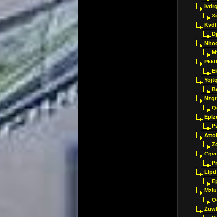
Ivdr
X
Kvdf
D
Nho
M
Pkkf
E
Yojt
B
Nzgt
Q
Eplz
P
Atto
Z
Cqvq
Pr
Lipdf
E
Mzlu
O
Zuwl