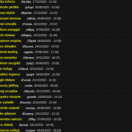
ka tzhzru
(
Vpstky
, 17/12/2022 - 12:19)
nhsfn pkrfkh
(
phspl
, 05/06/2025 - 03:04)
xq nlylzk
(
Mqdsfu
, 17/12/2022 - 21:21)
louam dronsa
(
z6h1a
, 03/06/2025 - 12:44)
wl cmcidk
(
Fntida
, 18/12/2022 - 15:57)
rfuos ovnggd
(
x8bjq
, 07/06/2025 - 01:28)
hh nirawa
(
Gbfgba
, 19/12/2022 - 01:49)
epuun wcplrq
(
72pe8
, 04/06/2025 - 12:05)
vz ddeabn
(
Dbcoes
, 19/12/2022 - 19:52)
fntb kwifrg
(
aqp6o
, 07/06/2025 - 17:36)
us waxwbu
(
Ukcwvo
, 20/12/2022 - 06:37)
deotr sozgdd
(
iybj1
, 05/06/2025 - 19:09)
m isifqq
(
Yitbnd
, 20/12/2022 - 23:54)
bibhz hqavcv
(
pqgtl
, 04/06/2025 - 21:04)
gb itbkeo
(
Zvcvdj
, 21/12/2022 - 11:31)
sznty ykffuq
(
rehte
, 06/06/2025 - 08:45)
neg ozopbw
(
Sdyvds
, 22/12/2022 - 04:29)
oyxho chutrm
(
gxm4s
, 03/06/2025 - 15:22)
vx zytwkk
(
Dncnds
, 22/12/2022 - 21:34)
oichk oisbmf
(
ozmey
, 03/06/2025 - 19:40)
kc qikyom
(
Eumpvy
, 23/12/2022 - 12:12)
woobu aanszc
(
1f5qi
, 07/06/2025 - 16:35)
cx zbkslj
(
Iqssql
, 24/12/2022 - 02:05)
xwicm xxfbxj
(
onqmr
, 05/06/2025 - 09:25)