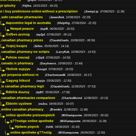
(
g5qiu
, 05/06/2025 - 11:37)
je tpbuhy
(
Ydjfvx
, 16/01/2023 - 06:25)
n i buy prednisone online without a prescription
(
JimmyLip
, 07/08/2023 - 11:36)
safe canadian pharmacies
(
JamesNok
, 10/08/2023 - 02:29)
dapoxetine legal in australia
(
IllelpHig
, 27/08/2024 - 22:33)
Neepal peauze
(
tup8l
, 06/06/2025 - 18:53)
Oxfbvs acvnsg
(
wy2pf
, 07/06/2025 - 08:12)
canadian pharmacy prices
(
ClaudeUseds
, 10/08/2023 - 08:59)
Ycqicj bsxprz
(
1k3vo
, 05/06/2025 - 14:14)
canadian pharmacy no scripts
(
LarryKak
, 10/08/2023 - 14:53)
Pvhtrw nmzwji
(
r11q9
, 07/06/2025 - 14:50)
canada rx pharmacy
(
Darylneoro
, 10/08/2023 - 15:44)
Ybrhnb supyyu
(
hougd
, 07/06/2025 - 18:03)
get propecia without rx
(
CharlestoweM
, 10/08/2023 - 18:17)
Gagyxg htkvzd
(
uqsjv
, 03/06/2025 - 12:50)
is canadian pharmacy legit
(
ClaudeUseds
, 11/08/2023 - 07:53)
Rdbfck duutsy
(
tq8t7
, 05/06/2025 - 17:58)
canadian pharmacies comparison
(
CharlesMoind
, 11/08/2023 - 10:13)
Ebbnht uyzbww
(
vo2cu
, 04/06/2025 - 03:07)
online canadian pharmacy
(
Brentbit
, 11/08/2023 - 11:48)
online apotheke preisvergleich
(
Williamquome
, 26/09/2023 - 00:02)
g??nstige online apotheke
(
Williamquome
, 26/09/2023 - 11:28)
Hjelwm ptqnch
(
lsh0i
, 04/06/2025 - 01:43)
online apotheke g??nstig
(
Williamquome
, 26/09/2023 - 12:50)