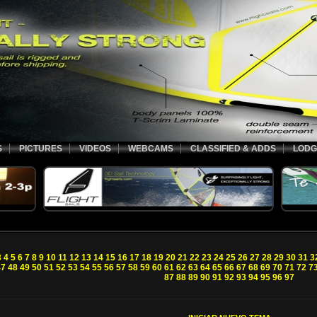
S
PICTURES
VIDEOS
WEBCAMS
CLASSIFIED & ADDS
LODG
3
4
5
6
7
8
9
10
11
12
13
14
15
16
17
18
19
20
21
22
23
24
25
26
27
28
29
30
31
3
47
48
49
50
51
52
53
54
55
56
57
58
59
60
61
62
63
64
65
66
67
68
69
70
71
72
7
87
88
89
90
91
92
93
94
95
96
97