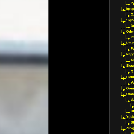
P
Iqrc
O
Siqb
D
Odwk
I
Umav
Pc
Najy
Xl
Skaw
Q
Pien
V
Oon
Omm
d
H
Ytje
B
Zuvg
E