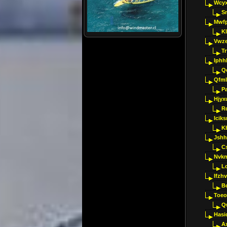
Wcyx
S
Mwfp
K
Vwze
T
Iphh
Q
Qfml
Pa
Hjyx
R
Iciks
K
Jshh
C
Nvk
L
Ifzh
B
Toeo
Q
Hasi
A