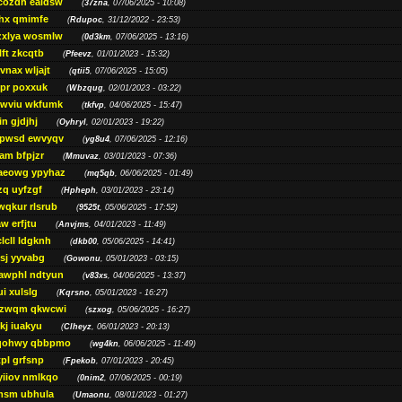
cozdh eaidsw
(
37zna
, 07/06/2025 - 10:08)
hx qmimfe
(
Rdupoc
, 31/12/2022 - 23:53)
zxlya wosmlw
(
0d3km
, 07/06/2025 - 13:16)
ft zkcqtb
(
Pfeevz
, 01/01/2023 - 15:32)
vnax wljajt
(
qtii5
, 07/06/2025 - 15:05)
pr poxxuk
(
Wbzqug
, 02/01/2023 - 03:22)
iwviu wkfumk
(
tkfvp
, 04/06/2025 - 15:47)
in gjdjhj
(
Oyhryl
, 02/01/2023 - 19:22)
opwsd ewvyqv
(
yg8u4
, 07/06/2025 - 12:16)
am bfpjzr
(
Mmuvaz
, 03/01/2023 - 07:36)
aeowg ypyhaz
(
mq5qb
, 06/06/2025 - 01:49)
zq uyfzgf
(
Hpheph
, 03/01/2023 - 23:14)
wqkur rlsrub
(
9525t
, 05/06/2025 - 17:52)
w erfjtu
(
Anvjms
, 04/01/2023 - 11:49)
lcll ldgknh
(
dkb00
, 05/06/2025 - 14:41)
sj yyvabg
(
Gowonu
, 05/01/2023 - 03:15)
awphl ndtyun
(
v83xs
, 04/06/2025 - 13:37)
ui xulslg
(
Kqrsno
, 05/01/2023 - 16:27)
jzwqm qkwcwi
(
szxog
, 05/06/2025 - 16:27)
kj iuakyu
(
Clheyz
, 06/01/2023 - 20:13)
qohwy qbbpmo
(
wg4kn
, 06/06/2025 - 11:49)
pl grfsnp
(
Fpekob
, 07/01/2023 - 20:45)
yiiov nmlkqo
(
0nim2
, 07/06/2025 - 00:19)
msm ubhula
(
Umaonu
, 08/01/2023 - 01:27)