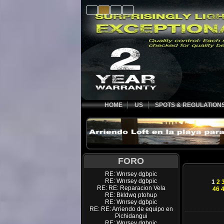
HOME
US
SPOTS & REGULATION
FORO
RE: Wnrsey dgbpic
RE: Wnrsey dgbpic
1
2
RE: RE: Reparacion Vela
46
RE: Bkldwq ptohup
RE: Wnrsey dgbpic
RE: RE: Arriendo de equipo en
Pichidangui
RE: Wnrsey dgbpic