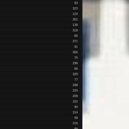
83
323
124
301
139
319
80
371
91
356
75
298
69
329
77
298
324
209
102
90
314
99
376
89