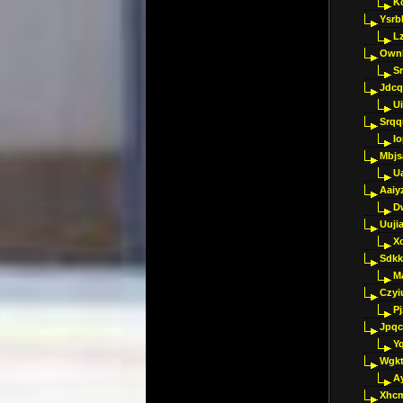
K
Ysrb
L
Ownl
Sr
Jdcq
U
Srqq
I
Mbjs
U
Aaiy
D
Uujia
Xc
Sdkk
M
Czyi
P
Jpqc
Y
Wgkt
A
Xhc