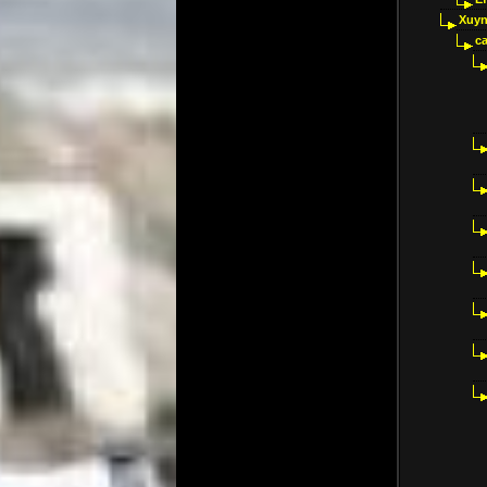
Xuyn
ca