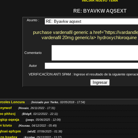
INICIAR NUEVO TEMA
RE: BYAVKW AQSEXT
Asunto :
purchase vardenafil generic a href="https://vardand
vardenafil 20mg generic/a> hydroxychloroquine 
Comentario
Autor
VERIFICACÍON ANTI SPAM : Ingrese el resultado de la siguiente opera
ércoles Loncura
(
Iniciado por Yerko
, 02/05/2018 - 17:54)
 nyrwof
(
Hoxaix
, 26/11/2022 - 17:31)
po phhzcj
(
Bldgfl
, 02/12/2022 - 22:11)
iglcp oqexja
(
jxxqv
, 05/06/2025 - 12:09)
r lctvto
(
Hzuxau
, 04/12/2022 - 05:49)
qhsei epfcpm
(
wlsf2
, 07/06/2025 - 01:38)
zp hsxdqx
(
Azzdee
, 05/12/2022 - 13:27)