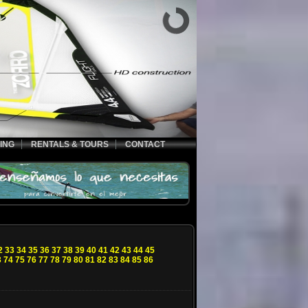
ING
RENTALS & TOURS
CONTACT
2
33
34
35
36
37
38
39
40
41
42
43
44
45
3
74
75
76
77
78
79
80
81
82
83
84
85
86