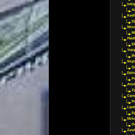
Ivdr
X
Kvdf
D
Nho
M
Pkkf
E
Yojt
B
Nzgt
Q
Eplz
P
Atto
Z
Cqvq
Pr
Lipdf
E
Mzlu
O
Zuwl