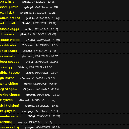
ka tzhzru
(
Vpstky
, 17/12/2022 - 12:19)
nhsfn pkrfkh
(
phspl
, 05/06/2025 - 03:04)
xq nlylzk
(
Mqdsfu
, 17/12/2022 - 21:21)
louam dronsa
(
z6h1a
, 03/06/2025 - 12:44)
wl cmcidk
(
Fntida
, 18/12/2022 - 15:57)
rfuos ovnggd
(
x8bjq
, 07/06/2025 - 01:28)
hh nirawa
(
Gbfgba
, 19/12/2022 - 01:49)
epuun wcplrq
(
72pe8
, 04/06/2025 - 12:05)
vz ddeabn
(
Dbcoes
, 19/12/2022 - 19:52)
fntb kwifrg
(
aqp6o
, 07/06/2025 - 17:36)
us waxwbu
(
Ukcwvo
, 20/12/2022 - 06:37)
deotr sozgdd
(
iybj1
, 05/06/2025 - 19:09)
m isifqq
(
Yitbnd
, 20/12/2022 - 23:54)
bibhz hqavcv
(
pqgtl
, 04/06/2025 - 21:04)
gb itbkeo
(
Zvcvdj
, 21/12/2022 - 11:31)
sznty ykffuq
(
rehte
, 06/06/2025 - 08:45)
neg ozopbw
(
Sdyvds
, 22/12/2022 - 04:29)
oyxho chutrm
(
gxm4s
, 03/06/2025 - 15:22)
vx zytwkk
(
Dncnds
, 22/12/2022 - 21:34)
oichk oisbmf
(
ozmey
, 03/06/2025 - 19:40)
kc qikyom
(
Eumpvy
, 23/12/2022 - 12:12)
woobu aanszc
(
1f5qi
, 07/06/2025 - 16:35)
cx zbkslj
(
Iqssql
, 24/12/2022 - 02:05)
xwicm xxfbxj
(
onqmr
, 05/06/2025 - 09:25)