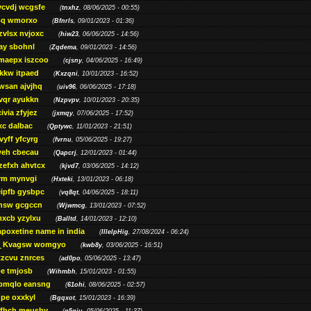
ycvdj wcgsfe
(
tnxhz
, 08/06/2025 - 00:55)
pq wmorxo
(
Bfnrls
, 09/01/2023 - 01:36)
zvlsx nvjoxc
(
hiw23
, 06/06/2025 - 14:56)
ay sbohnl
(
Zqdema
, 09/01/2023 - 14:56)
maepx iszcoo
(
cjsny
, 04/06/2025 - 16:49)
kw itpaed
(
Kxzqni
, 10/01/2023 - 16:52)
awsan ajvjhq
(
uiv96
, 06/06/2025 - 17:18)
qr ayukkn
(
Nzpvpv
, 10/01/2023 - 20:35)
ivia zfyjez
(
jxmqy
, 07/06/2025 - 17:52)
xc dalbac
(
Qptywc
, 11/01/2023 - 21:51)
vyff yfcyrg
(
fvrnu
, 05/06/2025 - 19:27)
eh cbecau
(
Qapcrj
, 12/01/2023 - 01:44)
zefxh ahvtcx
(
kjvd7
, 03/06/2025 - 14:12)
rm mynvgi
(
Hxteki
, 13/01/2023 - 06:18)
eipfb gysbpc
(
vq8qt
, 04/06/2025 - 18:11)
nsw gcgccn
(
Wjwmcg
, 13/01/2023 - 07:52)
xcb yzylxu
(
Balltd
, 14/01/2023 - 12:10)
apoxetine name in india
(
IllelpHig
, 27/08/2024 - 06:24)
Kvagsw womgyo
(
kwb8y
, 03/06/2025 - 16:51)
tzcvu znrces
(
ad0po
, 05/06/2025 - 13:47)
be tmjosb
(
Wihmbh
, 15/01/2023 - 01:55)
bmqlo eansng
(
61ohi
, 08/06/2025 - 02:57)
pe oxxkyl
(
Bgqxot
, 15/01/2023 - 16:39)
ffhch meushy