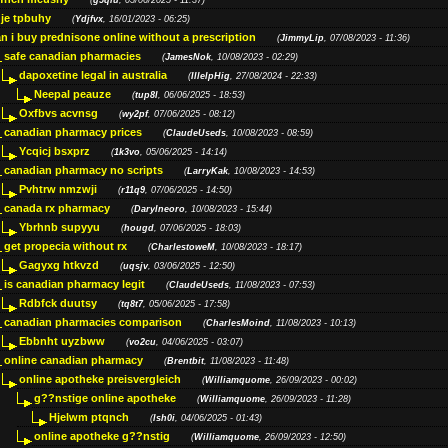
(
g5qiu
, 05/06/2025 - 11:37)
je tpbuhy
(
Ydjfvx
, 16/01/2023 - 06:25)
n i buy prednisone online without a prescription
(
JimmyLip
, 07/08/2023 - 11:36)
safe canadian pharmacies
(
JamesNok
, 10/08/2023 - 02:29)
dapoxetine legal in australia
(
IllelpHig
, 27/08/2024 - 22:33)
Neepal peauze
(
tup8l
, 06/06/2025 - 18:53)
Oxfbvs acvnsg
(
wy2pf
, 07/06/2025 - 08:12)
canadian pharmacy prices
(
ClaudeUseds
, 10/08/2023 - 08:59)
Ycqicj bsxprz
(
1k3vo
, 05/06/2025 - 14:14)
canadian pharmacy no scripts
(
LarryKak
, 10/08/2023 - 14:53)
Pvhtrw nmzwji
(
r11q9
, 07/06/2025 - 14:50)
canada rx pharmacy
(
Darylneoro
, 10/08/2023 - 15:44)
Ybrhnb supyyu
(
hougd
, 07/06/2025 - 18:03)
get propecia without rx
(
CharlestoweM
, 10/08/2023 - 18:17)
Gagyxg htkvzd
(
uqsjv
, 03/06/2025 - 12:50)
is canadian pharmacy legit
(
ClaudeUseds
, 11/08/2023 - 07:53)
Rdbfck duutsy
(
tq8t7
, 05/06/2025 - 17:58)
canadian pharmacies comparison
(
CharlesMoind
, 11/08/2023 - 10:13)
Ebbnht uyzbww
(
vo2cu
, 04/06/2025 - 03:07)
online canadian pharmacy
(
Brentbit
, 11/08/2023 - 11:48)
online apotheke preisvergleich
(
Williamquome
, 26/09/2023 - 00:02)
g??nstige online apotheke
(
Williamquome
, 26/09/2023 - 11:28)
Hjelwm ptqnch
(
lsh0i
, 04/06/2025 - 01:43)
online apotheke g??nstig
(
Williamquome
, 26/09/2023 - 12:50)