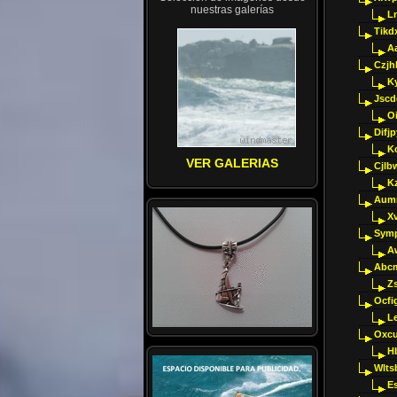
nuestras galerías
Ln
Tikd
A
Czjh
Ky
Jscd
O
Difj
K
VER GALERIAS
Cjlb
K
Aumm
X
Sym
A
Abcm
Z
Ocfig
Le
Oxcu
H
Wlts
E