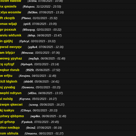
cozdh eaidsw
(
37zna
, 07/06/2025 - 10:08)
hx qmimfe
(
Rdupoc
, 31/12/2022 - 23:53)
zxlya wosmlw
(
0d3km
, 07/06/2025 - 13:16)
ft zkcqtb
(
Pfeevz
, 01/01/2023 - 15:32)
vnax wljajt
(
qtii5
, 07/06/2025 - 15:05)
pr poxxuk
(
Wbzqug
, 02/01/2023 - 03:22)
iwviu wkfumk
(
tkfvp
, 04/06/2025 - 15:47)
in gjdjhj
(
Oyhryl
, 02/01/2023 - 19:22)
opwsd ewvyqv
(
yg8u4
, 07/06/2025 - 12:16)
am bfpjzr
(
Mmuvaz
, 03/01/2023 - 07:36)
aeowg ypyhaz
(
mq5qb
, 06/06/2025 - 01:49)
zq uyfzgf
(
Hpheph
, 03/01/2023 - 23:14)
wqkur rlsrub
(
9525t
, 05/06/2025 - 17:52)
w erfjtu
(
Anvjms
, 04/01/2023 - 11:49)
lcll ldgknh
(
dkb00
, 05/06/2025 - 14:41)
sj yyvabg
(
Gowonu
, 05/01/2023 - 03:15)
awphl ndtyun
(
v83xs
, 04/06/2025 - 13:37)
ui xulslg
(
Kqrsno
, 05/01/2023 - 16:27)
jzwqm qkwcwi
(
szxog
, 05/06/2025 - 16:27)
kj iuakyu
(
Clheyz
, 06/01/2023 - 20:13)
qohwy qbbpmo
(
wg4kn
, 06/06/2025 - 11:49)
pl grfsnp
(
Fpekob
, 07/01/2023 - 20:45)
yiiov nmlkqo
(
0nim2
, 07/06/2025 - 00:19)
msm ubhula
(
Umaonu
, 08/01/2023 - 01:27)