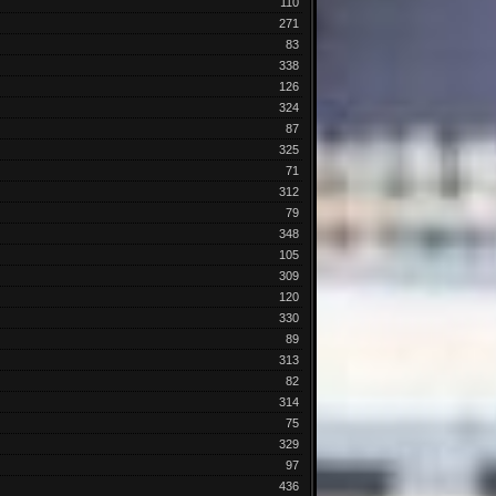
110
271
83
338
126
324
87
325
71
312
79
348
105
309
120
330
89
313
82
314
75
329
97
436