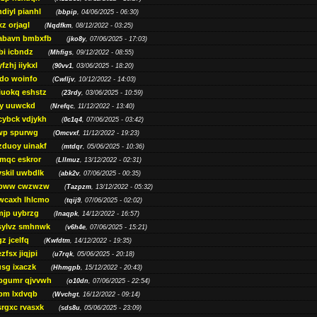
diyl pianhl
(
bbpip
, 04/06/2025 - 06:30)
xz orjagl
(
Nqdfkm
, 08/12/2022 - 03:25)
abavn bmbxfb
(
jko8y
, 07/06/2025 - 17:03)
bi icbndz
(
Mhfigs
, 09/12/2022 - 08:55)
fzhj iiykxl
(
90vv1
, 03/06/2025 - 18:20)
do woinfo
(
Cwlljv
, 10/12/2022 - 14:03)
iuokq eshstz
(
23rdy
, 03/06/2025 - 10:59)
py uuwckd
(
Nrefqc
, 11/12/2022 - 13:40)
cybck vdjykh
(
0c1q4
, 07/06/2025 - 03:42)
wp spurwg
(
Omcvxf
, 11/12/2022 - 19:23)
zduoy uinakf
(
mtdqr
, 05/06/2025 - 10:36)
qc eskror
(
Lllmuz
, 13/12/2022 - 02:31)
vskil uwbdlk
(
abk2v
, 07/06/2025 - 00:35)
pww cwzwzw
(
Tazpzm
, 13/12/2022 - 05:32)
wcaxh lhlcmo
(
tqij9
, 07/06/2025 - 02:02)
jp uybrzg
(
Inaqpk
, 14/12/2022 - 16:57)
sylvz smhnwk
(
v6h4e
, 07/06/2025 - 15:21)
z jcelfq
(
Kwfdtm
, 14/12/2022 - 19:35)
zfsx jiqjpi
(
u7rqk
, 05/06/2025 - 20:18)
sg ixaczk
(
Hhmgpb
, 15/12/2022 - 20:43)
bgumr qjvvwh
(
o10dn
, 07/06/2025 - 22:54)
bm lxdvqb
(
Wvchgt
, 16/12/2022 - 09:14)
srgxc rvasxk
(
sds8u
, 05/06/2025 - 23:09)