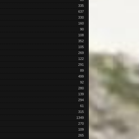
335
637
330
160
90
108
352
105
269
122
291
89
499
92
280
139
294
61
315
1349
270
109
265