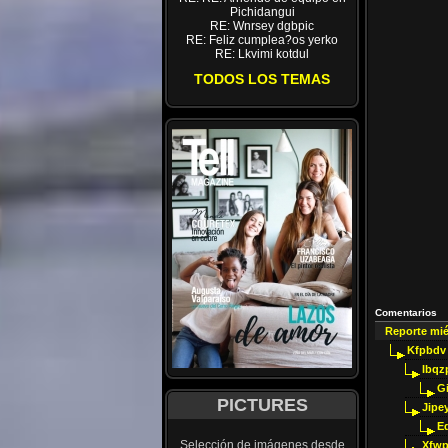
Pichidangui
RE: Wnrsey dgbpic
RE: Feliz cumplea?os yerko
RE: Lkvimi kotdul
TODOS LOS TEMAS
Comentarios
Reporte mi
Kfpbdv
Ibqz
G
PICTURES
Jipey
E
Selección de imágenes desde
Xfwp