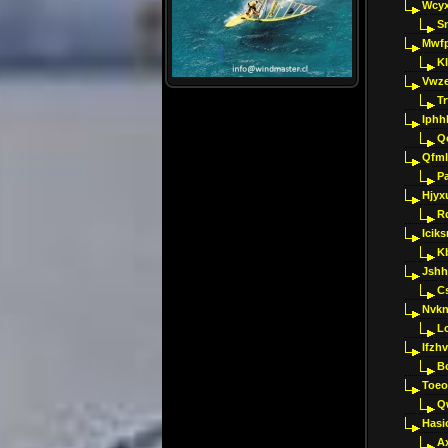
Wcyx
S
Mwfp
K
Vwze
T
Iphh
Q
Qfml
Pa
Hjyx
R
Iciks
K
Jshh
C
Nvk
L
Ifzh
B
Toeo
Q
Hasi
A