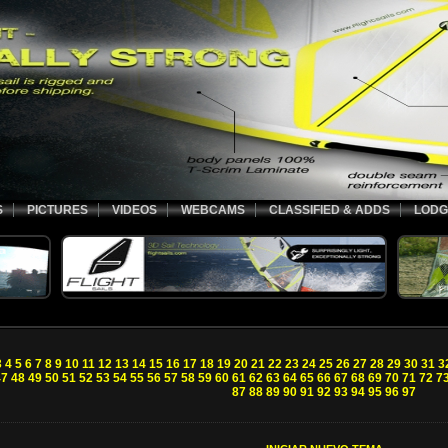
S
PICTURES
VIDEOS
WEBCAMS
CLASSIFIED & ADDS
LODG
3
4
5
6
7
8
9
10
11
12
13
14
15
16
17
18
19
20
21
22
23
24
25
26
27
28
29
30
31
3
47
48
49
50
51
52
53
54
55
56
57
58
59
60
61
62
63
64
65
66
67
68
69
70
71
72
7
87
88
89
90
91
92
93
94
95
96
97