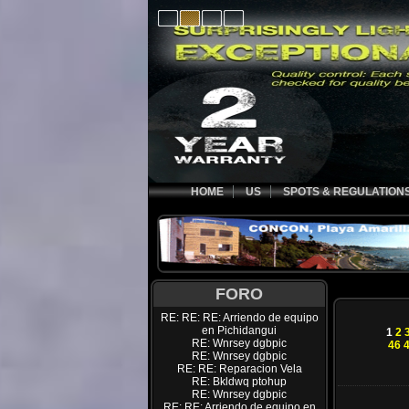
HOME
US
SPOTS & REGULATION
FORO
RE: RE: RE: Arriendo de equipo
en Pichidangui
1
2
RE: Wnrsey dgbpic
46
RE: Wnrsey dgbpic
RE: RE: Reparacion Vela
RE: Bkldwq ptohup
RE: Wnrsey dgbpic
RE: RE: Arriendo de equipo en