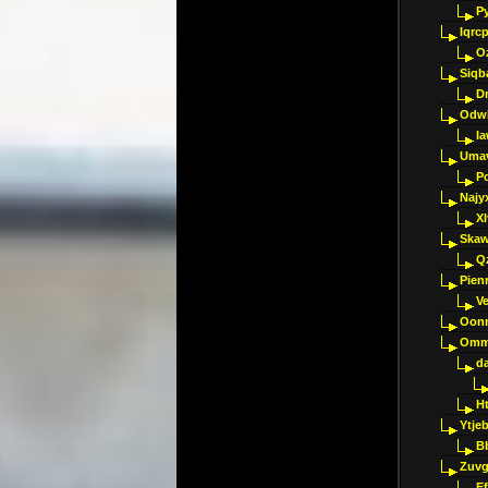
P
Iqrc
O
Siqb
D
Odwk
I
Umav
Pc
Najy
Xl
Skaw
Q
Pien
V
Oon
Omm
d
H
Ytje
B
Zuvg
E