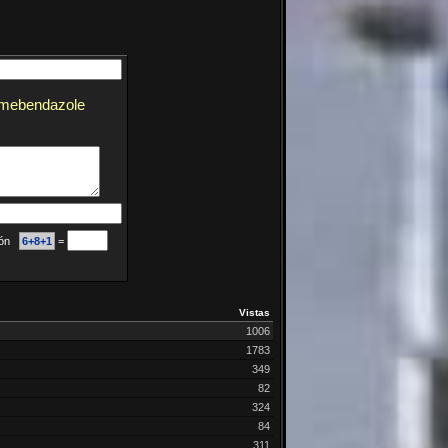
">mebendazole
ción
6+8+1
=
Vistas
1006
1783
349
82
324
84
311