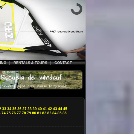
ING
RENTALS & TOURS
CONTACT
2
33
34
35
36
37
38
39
40
41
42
43
44
45
3
74
75
76
77
78
79
80
81
82
83
84
85
86