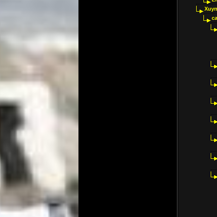
Xuyn
ca