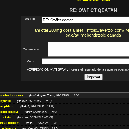
INICIAR NUEVO TEMA
RE: OWFICT QEATAN
Asunto :
lamictal 200mg cost a href="https://averzol.com/
sale/a> mebendazole canada
Comentario
Autor
VERIFICACÍON ANTI SPAM : Ingrese el resultado de la siguiente opera
ércoles Loncura
(
Iniciado por Yerko
, 02/05/2018 - 17:54)
 nyrwof
(
Hoxaix
, 26/11/2022 - 17:31)
po phhzcj
(
Bldgfl
, 02/12/2022 - 22:11)
iglcp oqexja
(
jxxqv
, 05/06/2025 - 12:09)
r lctvto
(
Hzuxau
, 04/12/2022 - 05:49)
qhsei epfcpm
(
wlsf2
, 07/06/2025 - 01:38)
zp hsxdqx
(
Azzdee
, 05/12/2022 - 13:27)