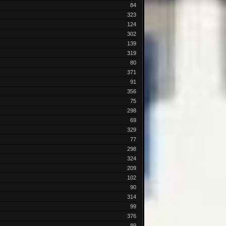
84
323
124
302
139
319
80
371
91
356
75
298
69
329
77
298
324
209
102
90
314
99
376
89