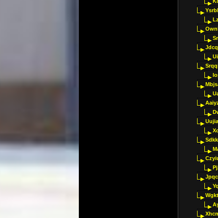
K
Ysrb
L
Ownl
Sr
Jdcq
U
Srqq
I
Mbjs
U
Aaiy
D
Uujia
Xc
Sdkk
M
Czyi
P
Jpqc
Y
Wgkt
A
Xhc