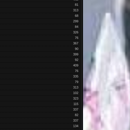
81
313
68
299
84
326
76
367
90
399
92
409
76
335
79
313
102
323
115
337
82
337
134