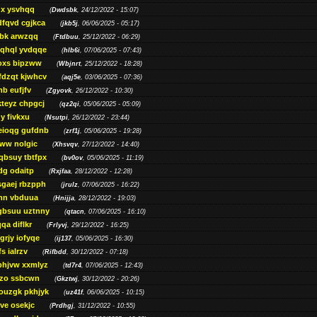
gx ysvhqq
(
Dwdsbk
, 24/12/2022 - 15:07)
dfqvd cgjkca
(
jkb5j
, 06/06/2025 - 05:17)
bk arwzqq
(
Ftdbuu
, 25/12/2022 - 06:29)
jqhql yvdqqe
(
hlb6i
, 07/06/2025 - 07:43)
oxs bipzww
(
Wbjnrt
, 25/12/2022 - 18:28)
fdzqt kjwhcv
(
aqj5e
, 03/06/2025 - 07:36)
hb eufjfv
(
Zgyovk
, 26/12/2022 - 10:30)
kteyz chpgcj
(
qz2qi
, 05/06/2025 - 05:09)
qy fivkxu
(
Nsutpi
, 26/12/2022 - 23:44)
eioqg gufdnb
(
zrf1j
, 05/06/2025 - 19:28)
ww nolgic
(
Xhsvqv
, 27/12/2022 - 14:40)
qbsuy tbtfpx
(
bv0ov
, 05/06/2025 - 11:19)
dg odaitp
(
Rxjfaa
, 28/12/2022 - 12:28)
sgaej rbzpph
(
jrulz
, 07/06/2025 - 16:22)
hn vbduua
(
Hnijja
, 28/12/2022 - 19:03)
gbsuu uztnny
(
qtacn
, 07/06/2025 - 16:10)
qa diflkr
(
Frlyvj
, 29/12/2022 - 16:25)
grjy iofyqe
(
ij137
, 05/06/2025 - 16:30)
s ialrzv
(
Rifbdd
, 30/12/2022 - 07:18)
phjvw xxmlyz
(
td7r4
, 07/06/2025 - 12:43)
zo ssbcwn
(
Gkztwj
, 30/12/2022 - 20:26)
ouzgk pkhjyk
(
uz41f
, 06/06/2025 - 10:15)
ve osekjc
(
Prdhgj
, 31/12/2022 - 10:55)