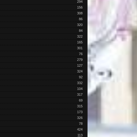
294
156
308
86
320
84
322
165
301
76
279
127
324
92
332
104
317
69
315
173
326
78
424
113