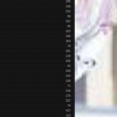
295
156
310
88
321
85
323
166
303
76
281
128
325
92
333
104
318
71
316
175
327
78
427
113