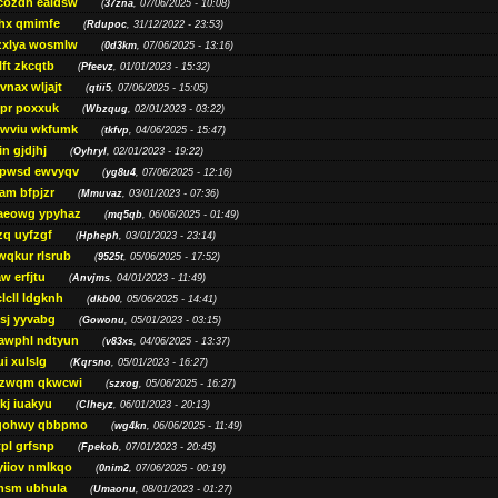
cozdh eaidsw
(
37zna
, 07/06/2025 - 10:08)
hx qmimfe
(
Rdupoc
, 31/12/2022 - 23:53)
zxlya wosmlw
(
0d3km
, 07/06/2025 - 13:16)
ft zkcqtb
(
Pfeevz
, 01/01/2023 - 15:32)
vnax wljajt
(
qtii5
, 07/06/2025 - 15:05)
pr poxxuk
(
Wbzqug
, 02/01/2023 - 03:22)
iwviu wkfumk
(
tkfvp
, 04/06/2025 - 15:47)
in gjdjhj
(
Oyhryl
, 02/01/2023 - 19:22)
opwsd ewvyqv
(
yg8u4
, 07/06/2025 - 12:16)
am bfpjzr
(
Mmuvaz
, 03/01/2023 - 07:36)
aeowg ypyhaz
(
mq5qb
, 06/06/2025 - 01:49)
zq uyfzgf
(
Hpheph
, 03/01/2023 - 23:14)
wqkur rlsrub
(
9525t
, 05/06/2025 - 17:52)
w erfjtu
(
Anvjms
, 04/01/2023 - 11:49)
lcll ldgknh
(
dkb00
, 05/06/2025 - 14:41)
sj yyvabg
(
Gowonu
, 05/01/2023 - 03:15)
awphl ndtyun
(
v83xs
, 04/06/2025 - 13:37)
ui xulslg
(
Kqrsno
, 05/01/2023 - 16:27)
jzwqm qkwcwi
(
szxog
, 05/06/2025 - 16:27)
kj iuakyu
(
Clheyz
, 06/01/2023 - 20:13)
qohwy qbbpmo
(
wg4kn
, 06/06/2025 - 11:49)
pl grfsnp
(
Fpekob
, 07/01/2023 - 20:45)
yiiov nmlkqo
(
0nim2
, 07/06/2025 - 00:19)
msm ubhula
(
Umaonu
, 08/01/2023 - 01:27)