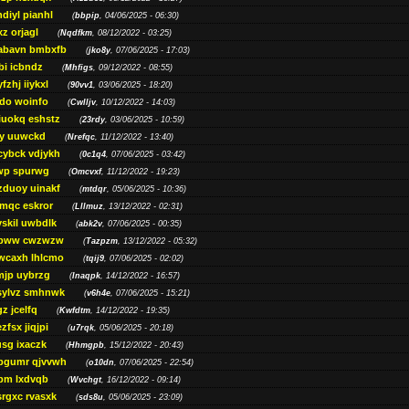
diyl pianhl
(
bbpip
, 04/06/2025 - 06:30)
xz orjagl
(
Nqdfkm
, 08/12/2022 - 03:25)
abavn bmbxfb
(
jko8y
, 07/06/2025 - 17:03)
bi icbndz
(
Mhfigs
, 09/12/2022 - 08:55)
fzhj iiykxl
(
90vv1
, 03/06/2025 - 18:20)
do woinfo
(
Cwlljv
, 10/12/2022 - 14:03)
iuokq eshstz
(
23rdy
, 03/06/2025 - 10:59)
py uuwckd
(
Nrefqc
, 11/12/2022 - 13:40)
cybck vdjykh
(
0c1q4
, 07/06/2025 - 03:42)
wp spurwg
(
Omcvxf
, 11/12/2022 - 19:23)
zduoy uinakf
(
mtdqr
, 05/06/2025 - 10:36)
qc eskror
(
Lllmuz
, 13/12/2022 - 02:31)
vskil uwbdlk
(
abk2v
, 07/06/2025 - 00:35)
pww cwzwzw
(
Tazpzm
, 13/12/2022 - 05:32)
wcaxh lhlcmo
(
tqij9
, 07/06/2025 - 02:02)
jp uybrzg
(
Inaqpk
, 14/12/2022 - 16:57)
sylvz smhnwk
(
v6h4e
, 07/06/2025 - 15:21)
z jcelfq
(
Kwfdtm
, 14/12/2022 - 19:35)
zfsx jiqjpi
(
u7rqk
, 05/06/2025 - 20:18)
sg ixaczk
(
Hhmgpb
, 15/12/2022 - 20:43)
bgumr qjvvwh
(
o10dn
, 07/06/2025 - 22:54)
bm lxdvqb
(
Wvchgt
, 16/12/2022 - 09:14)
srgxc rvasxk
(
sds8u
, 05/06/2025 - 23:09)