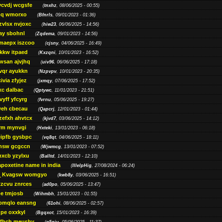
ycvdj wcgsfe
(
tnxhz
, 08/06/2025 - 00:55)
pq wmorxo
(
Bfnrls
, 09/01/2023 - 01:36)
zvlsx nvjoxc
(
hiw23
, 06/06/2025 - 14:56)
ay sbohnl
(
Zqdema
, 09/01/2023 - 14:56)
maepx iszcoo
(
cjsny
, 04/06/2025 - 16:49)
kw itpaed
(
Kxzqni
, 10/01/2023 - 16:52)
awsan ajvjhq
(
uiv96
, 06/06/2025 - 17:18)
qr ayukkn
(
Nzpvpv
, 10/01/2023 - 20:35)
ivia zfyjez
(
jxmqy
, 07/06/2025 - 17:52)
xc dalbac
(
Qptywc
, 11/01/2023 - 21:51)
vyff yfcyrg
(
fvrnu
, 05/06/2025 - 19:27)
eh cbecau
(
Qapcrj
, 12/01/2023 - 01:44)
zefxh ahvtcx
(
kjvd7
, 03/06/2025 - 14:12)
rm mynvgi
(
Hxteki
, 13/01/2023 - 06:18)
eipfb gysbpc
(
vq8qt
, 04/06/2025 - 18:11)
nsw gcgccn
(
Wjwmcg
, 13/01/2023 - 07:52)
xcb yzylxu
(
Balltd
, 14/01/2023 - 12:10)
apoxetine name in india
(
IllelpHig
, 27/08/2024 - 06:24)
Kvagsw womgyo
(
kwb8y
, 03/06/2025 - 16:51)
tzcvu znrces
(
ad0po
, 05/06/2025 - 13:47)
be tmjosb
(
Wihmbh
, 15/01/2023 - 01:55)
bmqlo eansng
(
61ohi
, 08/06/2025 - 02:57)
pe oxxkyl
(
Bgqxot
, 15/01/2023 - 16:39)
ffhch meushy