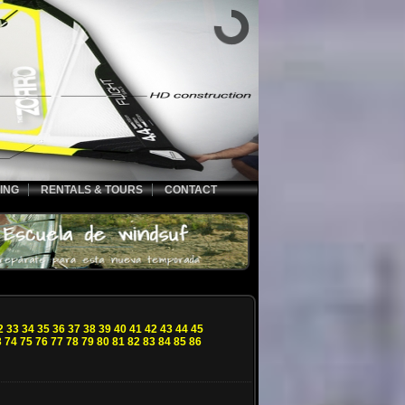
ING
RENTALS & TOURS
CONTACT
2
33
34
35
36
37
38
39
40
41
42
43
44
45
3
74
75
76
77
78
79
80
81
82
83
84
85
86