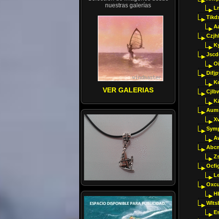
nuestras galerías
Ln
Tikd
A
Czjh
Ky
Jscd
O
Difj
K
VER GALERIAS
Cjlb
K
Aumm
X
Sym
A
Abcm
Z
Ocfig
Le
Oxcu
H
Wlts
E