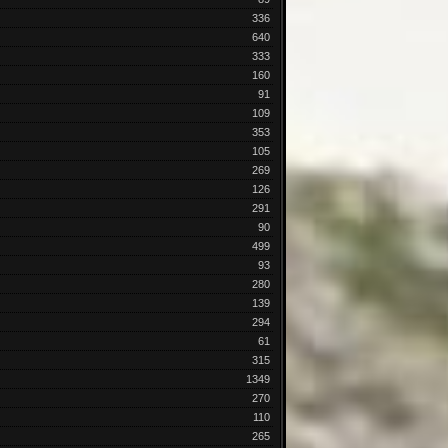
336
640
333
160
91
109
353
105
269
126
291
90
499
93
280
139
294
61
315
1349
270
110
265