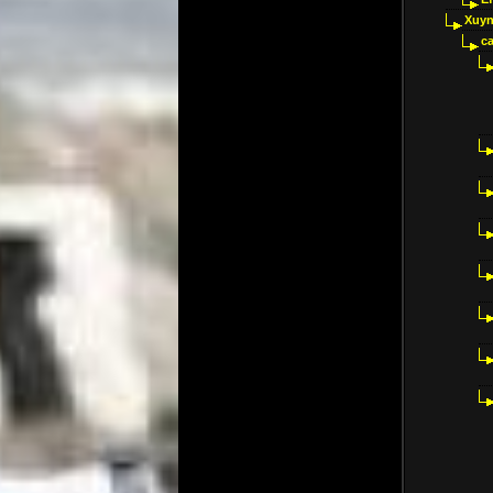
Xuyn
ca