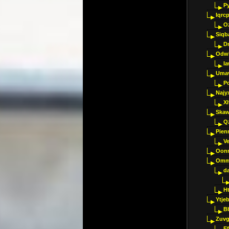
P
Iqrc
O
Siqb
D
Odwk
I
Umav
Pc
Najy
Xl
Skaw
Q
Pien
V
Oon
Omm
d
H
Ytje
B
Zuvg
E