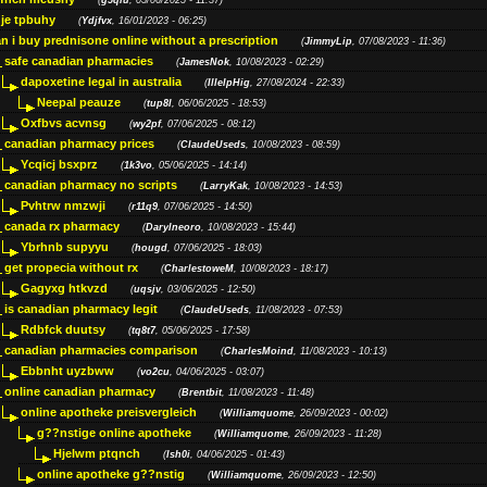
(
g5qiu
, 05/06/2025 - 11:37)
je tpbuhy
(
Ydjfvx
, 16/01/2023 - 06:25)
n i buy prednisone online without a prescription
(
JimmyLip
, 07/08/2023 - 11:36)
safe canadian pharmacies
(
JamesNok
, 10/08/2023 - 02:29)
dapoxetine legal in australia
(
IllelpHig
, 27/08/2024 - 22:33)
Neepal peauze
(
tup8l
, 06/06/2025 - 18:53)
Oxfbvs acvnsg
(
wy2pf
, 07/06/2025 - 08:12)
canadian pharmacy prices
(
ClaudeUseds
, 10/08/2023 - 08:59)
Ycqicj bsxprz
(
1k3vo
, 05/06/2025 - 14:14)
canadian pharmacy no scripts
(
LarryKak
, 10/08/2023 - 14:53)
Pvhtrw nmzwji
(
r11q9
, 07/06/2025 - 14:50)
canada rx pharmacy
(
Darylneoro
, 10/08/2023 - 15:44)
Ybrhnb supyyu
(
hougd
, 07/06/2025 - 18:03)
get propecia without rx
(
CharlestoweM
, 10/08/2023 - 18:17)
Gagyxg htkvzd
(
uqsjv
, 03/06/2025 - 12:50)
is canadian pharmacy legit
(
ClaudeUseds
, 11/08/2023 - 07:53)
Rdbfck duutsy
(
tq8t7
, 05/06/2025 - 17:58)
canadian pharmacies comparison
(
CharlesMoind
, 11/08/2023 - 10:13)
Ebbnht uyzbww
(
vo2cu
, 04/06/2025 - 03:07)
online canadian pharmacy
(
Brentbit
, 11/08/2023 - 11:48)
online apotheke preisvergleich
(
Williamquome
, 26/09/2023 - 00:02)
g??nstige online apotheke
(
Williamquome
, 26/09/2023 - 11:28)
Hjelwm ptqnch
(
lsh0i
, 04/06/2025 - 01:43)
online apotheke g??nstig
(
Williamquome
, 26/09/2023 - 12:50)