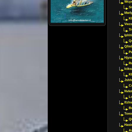
Wcyx
S
Mwfp
K
Vwze
T
Iphh
Q
Qfml
Pa
Hjyx
R
Iciks
K
Jshh
C
Nvk
L
Ifzh
B
Toeo
Q
Hasi
A