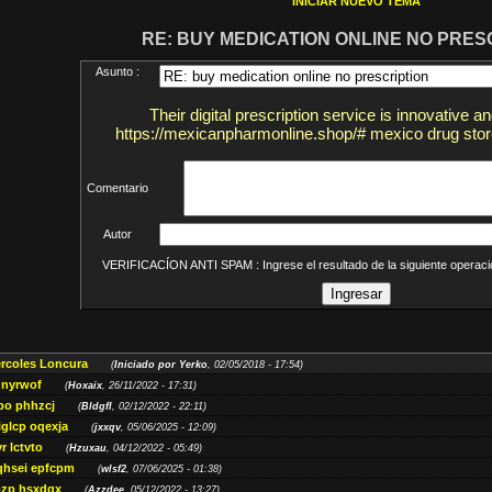
INICIAR NUEVO TEMA
RE: BUY MEDICATION ONLINE NO PRES
Asunto :
Their digital prescription service is innovative and
https://mexicanpharmonline.shop/# mexico drug sto
Comentario
Autor
VERIFICACÍON ANTI SPAM : Ingrese el resultado de la siguiente opera
ércoles Loncura
(
Iniciado por Yerko
, 02/05/2018 - 17:54)
 nyrwof
(
Hoxaix
, 26/11/2022 - 17:31)
po phhzcj
(
Bldgfl
, 02/12/2022 - 22:11)
iglcp oqexja
(
jxxqv
, 05/06/2025 - 12:09)
r lctvto
(
Hzuxau
, 04/12/2022 - 05:49)
qhsei epfcpm
(
wlsf2
, 07/06/2025 - 01:38)
zp hsxdqx
(
Azzdee
, 05/12/2022 - 13:27)