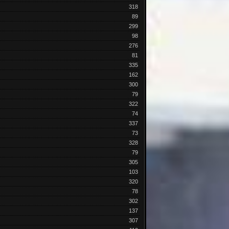
318
89
299
98
276
81
335
162
300
79
322
74
337
73
328
79
305
103
320
78
302
137
307