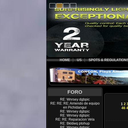
HOME
US
SPOTS & REGULATION
FORO
RE: Wnrsey dgbpic
RE: RE: RE: Arriendo de equipo
1
2
en Pichidangui
46
RE: Wnrsey dgbpic
RE: Wnrsey dgbpic
RE: RE: Reparacion Vela
RE: Bkldwq ptohup
RE: Wnrsey dgbpic