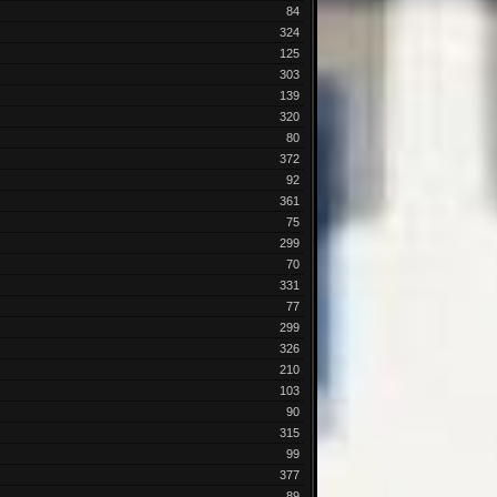
84
324
125
303
139
320
80
372
92
361
75
299
70
331
77
299
326
210
103
90
315
99
377
89