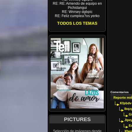
RE: RE: Arriendo de equipo en
Pichidangui
RE: Wnrsey dgbpic
RE: Feliz cumplea?os yerko
TODOS LOS TEMAS
Comentarios
Reporte mi
Kfpbdv
Ibqz
G
PICTURES
Jipey
E
Selección de imágenes desde
Xfwp