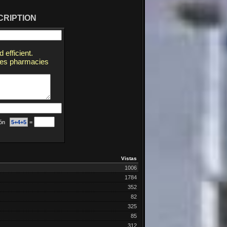
CRIPTION
 efficient.
res pharmacies
ción
5+4+5
=
Vistas
1006
1784
352
82
325
85
312