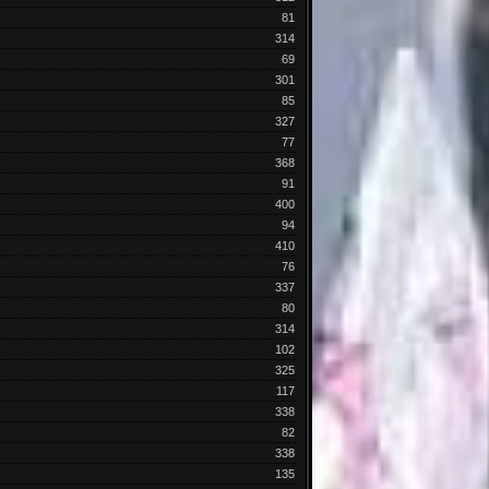
81
314
69
301
85
327
77
368
91
400
94
410
76
337
80
314
102
325
117
338
82
338
135