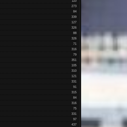
110
273
84
339
127
326
88
326
71
316
79
351
105
310
121
331
91
315
84
316
75
331
97
437