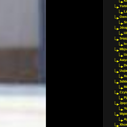
K
Ysrb
L
Ownl
Sr
Jdcq
U
Srqq
I
Mbjs
U
Aaiy
D
Uujia
Xc
Sdkk
M
Czyi
P
Jpqc
Y
Wgkt
A
Xhc