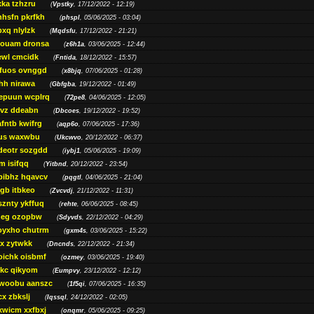
ka tzhzru
(
Vpstky
, 17/12/2022 - 12:19)
nhsfn pkrfkh
(
phspl
, 05/06/2025 - 03:04)
xq nlylzk
(
Mqdsfu
, 17/12/2022 - 21:21)
louam dronsa
(
z6h1a
, 03/06/2025 - 12:44)
wl cmcidk
(
Fntida
, 18/12/2022 - 15:57)
rfuos ovnggd
(
x8bjq
, 07/06/2025 - 01:28)
hh nirawa
(
Gbfgba
, 19/12/2022 - 01:49)
epuun wcplrq
(
72pe8
, 04/06/2025 - 12:05)
vz ddeabn
(
Dbcoes
, 19/12/2022 - 19:52)
fntb kwifrg
(
aqp6o
, 07/06/2025 - 17:36)
us waxwbu
(
Ukcwvo
, 20/12/2022 - 06:37)
deotr sozgdd
(
iybj1
, 05/06/2025 - 19:09)
m isifqq
(
Yitbnd
, 20/12/2022 - 23:54)
bibhz hqavcv
(
pqgtl
, 04/06/2025 - 21:04)
gb itbkeo
(
Zvcvdj
, 21/12/2022 - 11:31)
sznty ykffuq
(
rehte
, 06/06/2025 - 08:45)
neg ozopbw
(
Sdyvds
, 22/12/2022 - 04:29)
oyxho chutrm
(
gxm4s
, 03/06/2025 - 15:22)
vx zytwkk
(
Dncnds
, 22/12/2022 - 21:34)
oichk oisbmf
(
ozmey
, 03/06/2025 - 19:40)
kc qikyom
(
Eumpvy
, 23/12/2022 - 12:12)
woobu aanszc
(
1f5qi
, 07/06/2025 - 16:35)
cx zbkslj
(
Iqssql
, 24/12/2022 - 02:05)
xwicm xxfbxj
(
onqmr
, 05/06/2025 - 09:25)