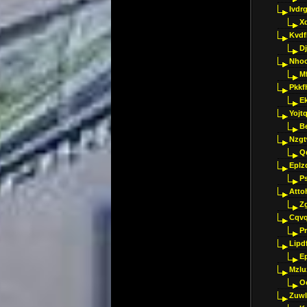
Ivdr
X
Kvdf
D
Nho
M
Pkkf
E
Yojt
B
Nzgt
Q
Eplz
P
Atto
Z
Cqvq
Pr
Lipdf
E
Mzlu
O
Zuwl