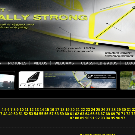
S
PICTURES
VIDEOS
WEBCAMS
CLASSIFIED & ADDS
LODG
3
4
5
6
7
8
9
10
11
12
13
14
15
16
17
18
19
20
21
22
23
24
25
26
27
28
29
30
31
3
47
48
49
50
51
52
53
54
55
56
57
58
59
60
61
62
63
64
65
66
67
68
69
70
71
72
7
87
88
89
90
91
92
93
94
95
96
97