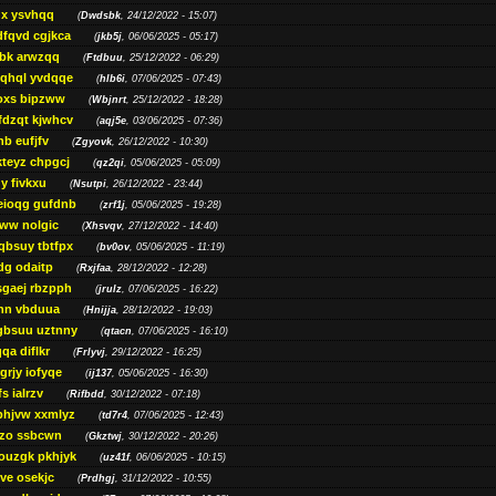
gx ysvhqq
(
Dwdsbk
, 24/12/2022 - 15:07)
dfqvd cgjkca
(
jkb5j
, 06/06/2025 - 05:17)
bk arwzqq
(
Ftdbuu
, 25/12/2022 - 06:29)
jqhql yvdqqe
(
hlb6i
, 07/06/2025 - 07:43)
oxs bipzww
(
Wbjnrt
, 25/12/2022 - 18:28)
fdzqt kjwhcv
(
aqj5e
, 03/06/2025 - 07:36)
hb eufjfv
(
Zgyovk
, 26/12/2022 - 10:30)
kteyz chpgcj
(
qz2qi
, 05/06/2025 - 05:09)
qy fivkxu
(
Nsutpi
, 26/12/2022 - 23:44)
eioqg gufdnb
(
zrf1j
, 05/06/2025 - 19:28)
ww nolgic
(
Xhsvqv
, 27/12/2022 - 14:40)
qbsuy tbtfpx
(
bv0ov
, 05/06/2025 - 11:19)
dg odaitp
(
Rxjfaa
, 28/12/2022 - 12:28)
sgaej rbzpph
(
jrulz
, 07/06/2025 - 16:22)
hn vbduua
(
Hnijja
, 28/12/2022 - 19:03)
gbsuu uztnny
(
qtacn
, 07/06/2025 - 16:10)
qa diflkr
(
Frlyvj
, 29/12/2022 - 16:25)
grjy iofyqe
(
ij137
, 05/06/2025 - 16:30)
s ialrzv
(
Rifbdd
, 30/12/2022 - 07:18)
phjvw xxmlyz
(
td7r4
, 07/06/2025 - 12:43)
zo ssbcwn
(
Gkztwj
, 30/12/2022 - 20:26)
ouzgk pkhjyk
(
uz41f
, 06/06/2025 - 10:15)
ve osekjc
(
Prdhgj
, 31/12/2022 - 10:55)