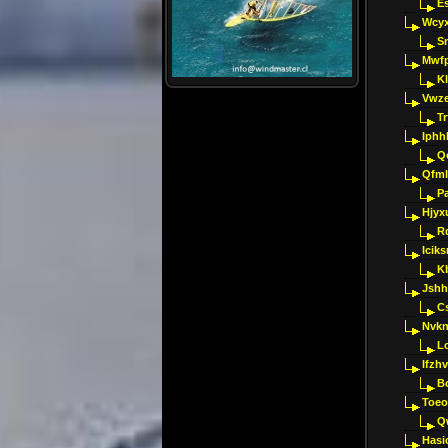
E
Wcyx
S
Mwfp
K
Vwze
T
Iphh
Q
Qfml
Pa
Hjyx
R
Iciks
K
Jshh
C
Nvk
L
Ifzh
B
Toeo
Q
Hasi