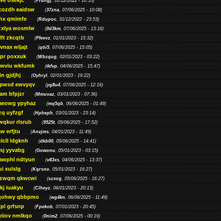
ve osekjc
(
Prdhgj
, 31/12/2022 - 10:55)
cozdh eaidsw
(
37zna
, 07/06/2025 - 10:08)
hx qmimfe
(
Rdupoc
, 31/12/2022 - 23:53)
zxlya wosmlw
(
0d3km
, 07/06/2025 - 13:16)
ft zkcqtb
(
Pfeevz
, 01/01/2023 - 15:32)
vnax wljajt
(
qtii5
, 07/06/2025 - 15:05)
pr poxxuk
(
Wbzqug
, 02/01/2023 - 03:22)
iwviu wkfumk
(
tkfvp
, 04/06/2025 - 15:47)
in gjdjhj
(
Oyhryl
, 02/01/2023 - 19:22)
opwsd ewvyqv
(
yg8u4
, 07/06/2025 - 12:16)
am bfpjzr
(
Mmuvaz
, 03/01/2023 - 07:36)
aeowg ypyhaz
(
mq5qb
, 06/06/2025 - 01:49)
zq uyfzgf
(
Hpheph
, 03/01/2023 - 23:14)
wqkur rlsrub
(
9525t
, 05/06/2025 - 17:52)
w erfjtu
(
Anvjms
, 04/01/2023 - 11:49)
lcll ldgknh
(
dkb00
, 05/06/2025 - 14:41)
sj yyvabg
(
Gowonu
, 05/01/2023 - 03:15)
awphl ndtyun
(
v83xs
, 04/06/2025 - 13:37)
ui xulslg
(
Kqrsno
, 05/01/2023 - 16:27)
jzwqm qkwcwi
(
szxog
, 05/06/2025 - 16:27)
kj iuakyu
(
Clheyz
, 06/01/2023 - 20:13)
qohwy qbbpmo
(
wg4kn
, 06/06/2025 - 11:49)
pl grfsnp
(
Fpekob
, 07/01/2023 - 20:45)
yiiov nmlkqo
(
0nim2
, 07/06/2025 - 00:19)