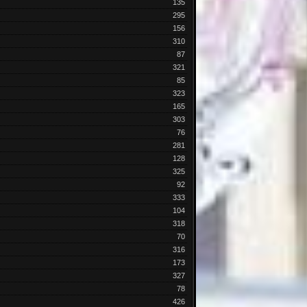
135
295
156
310
87
321
85
323
165
303
76
281
128
325
92
333
104
318
70
316
173
327
78
426