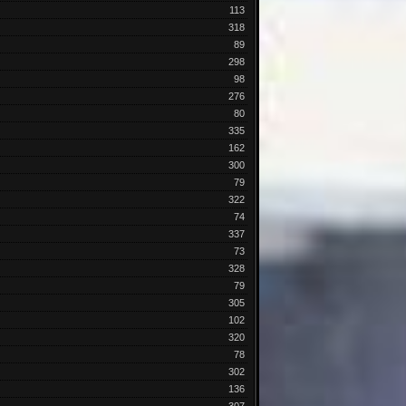
113
318
89
298
98
276
80
335
162
300
79
322
74
337
73
328
79
305
102
320
78
302
136