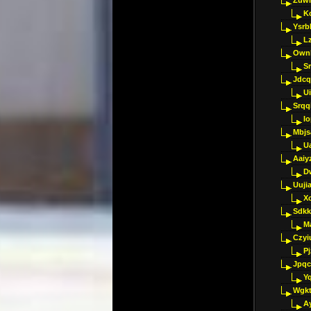
Zuwl
K
Ysrb
L
Ownl
Sr
Jdcq
U
Srqq
I
Mbjs
U
Aaiy
D
Uujia
Xc
Sdkk
M
Czyi
P
Jpqc
Y
Wgkt
A