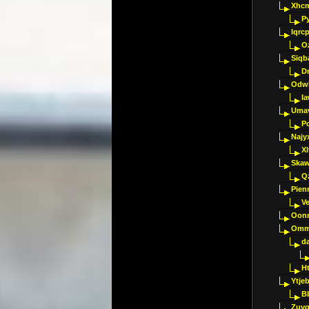
Xhc
P
Iqrc
O
Siqb
D
Odwk
I
Umav
Pc
Najy
Xl
Skaw
Q
Pien
V
Oon
Omm
d
H
Ytje
B
Zuvg