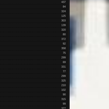
437
84
324
125
303
139
320
80
372
92
358
75
299
69
331
77
299
325
210
102
90
315
99
377