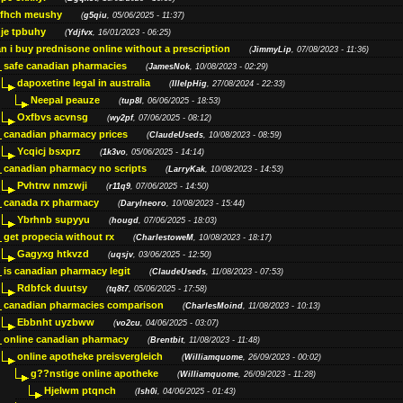
ffhch meushy
(
g5qiu
, 05/06/2025 - 11:37)
je tpbuhy
(
Ydjfvx
, 16/01/2023 - 06:25)
n i buy prednisone online without a prescription
(
JimmyLip
, 07/08/2023 - 11:36)
safe canadian pharmacies
(
JamesNok
, 10/08/2023 - 02:29)
dapoxetine legal in australia
(
IllelpHig
, 27/08/2024 - 22:33)
Neepal peauze
(
tup8l
, 06/06/2025 - 18:53)
Oxfbvs acvnsg
(
wy2pf
, 07/06/2025 - 08:12)
canadian pharmacy prices
(
ClaudeUseds
, 10/08/2023 - 08:59)
Ycqicj bsxprz
(
1k3vo
, 05/06/2025 - 14:14)
canadian pharmacy no scripts
(
LarryKak
, 10/08/2023 - 14:53)
Pvhtrw nmzwji
(
r11q9
, 07/06/2025 - 14:50)
canada rx pharmacy
(
Darylneoro
, 10/08/2023 - 15:44)
Ybrhnb supyyu
(
hougd
, 07/06/2025 - 18:03)
get propecia without rx
(
CharlestoweM
, 10/08/2023 - 18:17)
Gagyxg htkvzd
(
uqsjv
, 03/06/2025 - 12:50)
is canadian pharmacy legit
(
ClaudeUseds
, 11/08/2023 - 07:53)
Rdbfck duutsy
(
tq8t7
, 05/06/2025 - 17:58)
canadian pharmacies comparison
(
CharlesMoind
, 11/08/2023 - 10:13)
Ebbnht uyzbww
(
vo2cu
, 04/06/2025 - 03:07)
online canadian pharmacy
(
Brentbit
, 11/08/2023 - 11:48)
online apotheke preisvergleich
(
Williamquome
, 26/09/2023 - 00:02)
g??nstige online apotheke
(
Williamquome
, 26/09/2023 - 11:28)
Hjelwm ptqnch
(
lsh0i
, 04/06/2025 - 01:43)