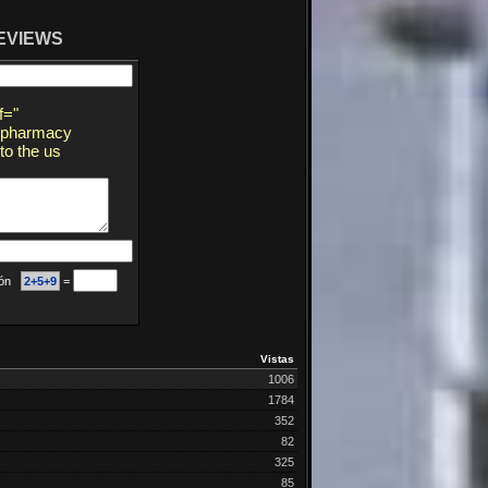
EVIEWS
f="
n pharmacy
to the us
ción
2+5+9
=
Vistas
1006
1784
352
82
325
85