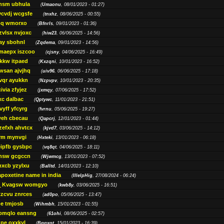
msm ubhula
(
Umaonu
, 08/01/2023 - 01:27)
ycvdj wcgsfe
(
tnxhz
, 08/06/2025 - 00:55)
pq wmorxo
(
Bfnrls
, 09/01/2023 - 01:36)
zvlsx nvjoxc
(
hiw23
, 06/06/2025 - 14:56)
ay sbohnl
(
Zqdema
, 09/01/2023 - 14:56)
maepx iszcoo
(
cjsny
, 04/06/2025 - 16:49)
kw itpaed
(
Kxzqni
, 10/01/2023 - 16:52)
awsan ajvjhq
(
uiv96
, 06/06/2025 - 17:18)
qr ayukkn
(
Nzpvpv
, 10/01/2023 - 20:35)
ivia zfyjez
(
jxmqy
, 07/06/2025 - 17:52)
xc dalbac
(
Qptywc
, 11/01/2023 - 21:51)
vyff yfcyrg
(
fvrnu
, 05/06/2025 - 19:27)
eh cbecau
(
Qapcrj
, 12/01/2023 - 01:44)
zefxh ahvtcx
(
kjvd7
, 03/06/2025 - 14:12)
rm mynvgi
(
Hxteki
, 13/01/2023 - 06:18)
eipfb gysbpc
(
vq8qt
, 04/06/2025 - 18:11)
nsw gcgccn
(
Wjwmcg
, 13/01/2023 - 07:52)
xcb yzylxu
(
Balltd
, 14/01/2023 - 12:10)
apoxetine name in india
(
IllelpHig
, 27/08/2024 - 06:24)
Kvagsw womgyo
(
kwb8y
, 03/06/2025 - 16:51)
tzcvu znrces
(
ad0po
, 05/06/2025 - 13:47)
be tmjosb
(
Wihmbh
, 15/01/2023 - 01:55)
bmqlo eansng
(
61ohi
, 08/06/2025 - 02:57)
pe oxxkyl
(
Bgqxot
, 15/01/2023 - 16:39)