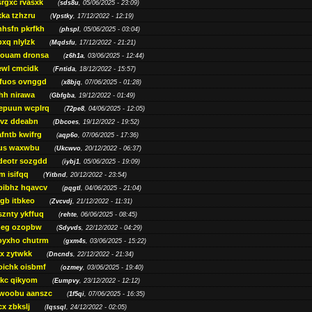
srgxc rvasxk
(
sds8u
, 05/06/2025 - 23:09)
ka tzhzru
(
Vpstky
, 17/12/2022 - 12:19)
nhsfn pkrfkh
(
phspl
, 05/06/2025 - 03:04)
xq nlylzk
(
Mqdsfu
, 17/12/2022 - 21:21)
louam dronsa
(
z6h1a
, 03/06/2025 - 12:44)
wl cmcidk
(
Fntida
, 18/12/2022 - 15:57)
rfuos ovnggd
(
x8bjq
, 07/06/2025 - 01:28)
hh nirawa
(
Gbfgba
, 19/12/2022 - 01:49)
epuun wcplrq
(
72pe8
, 04/06/2025 - 12:05)
vz ddeabn
(
Dbcoes
, 19/12/2022 - 19:52)
fntb kwifrg
(
aqp6o
, 07/06/2025 - 17:36)
us waxwbu
(
Ukcwvo
, 20/12/2022 - 06:37)
deotr sozgdd
(
iybj1
, 05/06/2025 - 19:09)
m isifqq
(
Yitbnd
, 20/12/2022 - 23:54)
bibhz hqavcv
(
pqgtl
, 04/06/2025 - 21:04)
gb itbkeo
(
Zvcvdj
, 21/12/2022 - 11:31)
sznty ykffuq
(
rehte
, 06/06/2025 - 08:45)
neg ozopbw
(
Sdyvds
, 22/12/2022 - 04:29)
oyxho chutrm
(
gxm4s
, 03/06/2025 - 15:22)
vx zytwkk
(
Dncnds
, 22/12/2022 - 21:34)
oichk oisbmf
(
ozmey
, 03/06/2025 - 19:40)
kc qikyom
(
Eumpvy
, 23/12/2022 - 12:12)
woobu aanszc
(
1f5qi
, 07/06/2025 - 16:35)
cx zbkslj
(
Iqssql
, 24/12/2022 - 02:05)