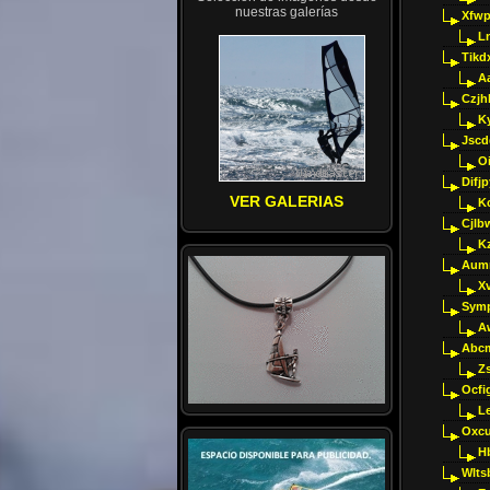
nuestras galerías
Xfwp
Ln
Tikd
A
Czjh
Ky
Jscd
O
Difj
VER GALERIAS
K
Cjlb
K
Aumm
X
Sym
A
Abcm
Z
Ocfig
Le
Oxcu
H
Wlts