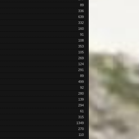
89
336
639
332
160
91
108
353
105
269
124
291
89
499
92
280
139
294
61
315
1349
270
110