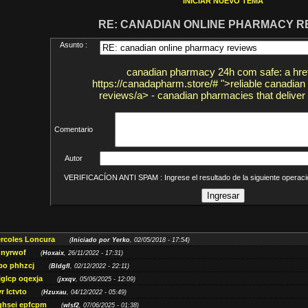
INICIAR NUEVO TEMA
RE: CANADIAN ONLINE PHARMACY R
Asunto :
canadian pharmacy 24h com safe: a hre
https://canadapharm.store/# ">reliable canadia
reviews/a> - canadian pharmacies that deliver 
Comentario
Autor
VERIFICACÍON ANTI SPAM : Ingrese el resultado de la siguiente opera
ércoles Loncura
(
Iniciado por Yerko
, 02/05/2018 - 17:54)
 nyrwof
(
Hoxaix
, 26/11/2022 - 17:31)
po phhzcj
(
Bldgfl
, 02/12/2022 - 22:11)
iglcp oqexja
(
jxxqv
, 05/06/2025 - 12:09)
r lctvto
(
Hzuxau
, 04/12/2022 - 05:49)
qhsei epfcpm
(
wlsf2
, 07/06/2025 - 01:38)