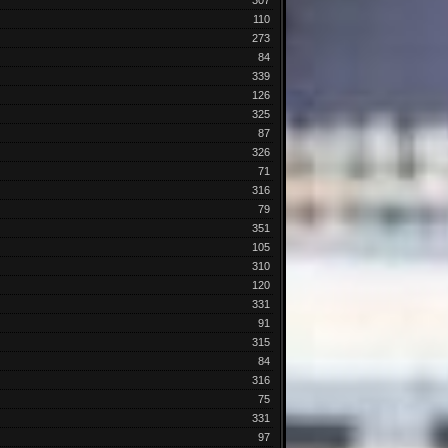
307
110
273
84
339
126
325
87
326
71
316
79
351
105
310
120
331
91
315
84
316
75
331
97