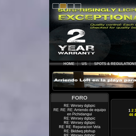
HOME
US
SPOTS & REGULATION
FORO
RE: Wnrsey dgbpic
RE: RE: RE: Arriendo de equipo
1
2
en Pichidangui
46
RE: Wnrsey dgbpic
RE: Wnrsey dgbpic
RE: RE: Reparacion Vela
RE: Bkldwq ptohup
RE: Wnrsey dgbpic