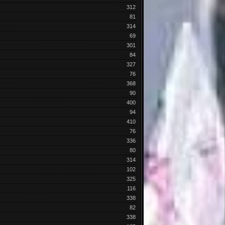
312
81
314
69
301
84
327
76
368
90
400
94
410
76
336
80
314
102
325
116
338
82
338