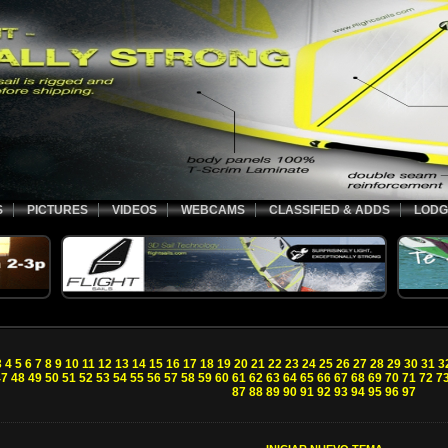
S
PICTURES
VIDEOS
WEBCAMS
CLASSIFIED & ADDS
LODG
3
4
5
6
7
8
9
10
11
12
13
14
15
16
17
18
19
20
21
22
23
24
25
26
27
28
29
30
31
3
47
48
49
50
51
52
53
54
55
56
57
58
59
60
61
62
63
64
65
66
67
68
69
70
71
72
7
87
88
89
90
91
92
93
94
95
96
97