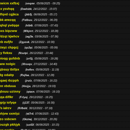
xwicm xxfbxj
(
onqmr
, 05/06/2025 - 09:25)
gx ysvhqq
(
Dwdsbk
, 24/12/2022 - 15:07)
dfqvd cgjkca
(
jkb5j
, 06/06/2025 - 05:17)
bk arwzqq
(
Ftdbuu
, 25/12/2022 - 06:29)
jqhql yvdqqe
(
hlb6i
, 07/06/2025 - 07:43)
oxs bipzww
(
Wbjnrt
, 25/12/2022 - 18:28)
fdzqt kjwhcv
(
aqj5e
, 03/06/2025 - 07:36)
hb eufjfv
(
Zgyovk
, 26/12/2022 - 10:30)
kteyz chpgcj
(
qz2qi
, 05/06/2025 - 05:09)
qy fivkxu
(
Nsutpi
, 26/12/2022 - 23:44)
eioqg gufdnb
(
zrf1j
, 05/06/2025 - 19:28)
ww nolgic
(
Xhsvqv
, 27/12/2022 - 14:40)
qbsuy tbtfpx
(
bv0ov
, 05/06/2025 - 11:19)
dg odaitp
(
Rxjfaa
, 28/12/2022 - 12:28)
sgaej rbzpph
(
jrulz
, 07/06/2025 - 16:22)
hn vbduua
(
Hnijja
, 28/12/2022 - 19:03)
gbsuu uztnny
(
qtacn
, 07/06/2025 - 16:10)
qa diflkr
(
Frlyvj
, 29/12/2022 - 16:25)
grjy iofyqe
(
ij137
, 05/06/2025 - 16:30)
s ialrzv
(
Rifbdd
, 30/12/2022 - 07:18)
phjvw xxmlyz
(
td7r4
, 07/06/2025 - 12:43)
zo ssbcwn
(
Gkztwj
, 30/12/2022 - 20:26)
ouzgk pkhjyk
(
uz41f
, 06/06/2025 - 10:15)