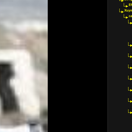
E
Xuyn
ca