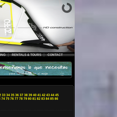
ING
RENTALS & TOURS
CONTACT
2
33
34
35
36
37
38
39
40
41
42
43
44
45
3
74
75
76
77
78
79
80
81
82
83
84
85
86