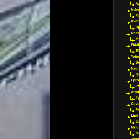
A
Ivdr
X
Kvdf
D
Nho
M
Pkkf
E
Yojt
B
Nzgt
Q
Eplz
P
Atto
Z
Cqvq
Pr
Lipdf
E
Mzlu
O