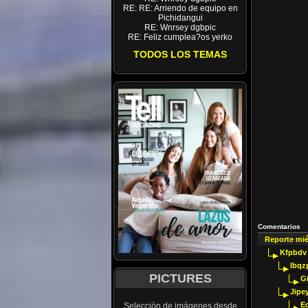
RE: RE: Arriendo de equipo en
Pichidangui
RE: Wnrsey dgbpic
RE: Feliz cumplea?os yerko
TODOS LOS TEMAS
Comentarios
Reporte mi
Kfpbdv
Ibqz
PICTURES
G
Jipey
E
Selección de imágenes desde