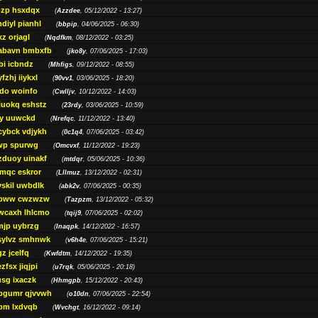
zp hsxdqx
(
Azzdee
, 05/12/2022 - 13:27)
diyl pianhl
(
bbpip
, 04/06/2025 - 06:30)
xz orjagl
(
Nqdfkm
, 08/12/2022 - 03:25)
abavn bmbxfb
(
jko8y
, 07/06/2025 - 17:03)
bi icbndz
(
Mhfigs
, 09/12/2022 - 08:55)
fzhj iiykxl
(
90vv1
, 03/06/2025 - 18:20)
do woinfo
(
Cwlljv
, 10/12/2022 - 14:03)
iuokq eshstz
(
23rdy
, 03/06/2025 - 10:59)
py uuwckd
(
Nrefqc
, 11/12/2022 - 13:40)
cybck vdjykh
(
0c1q4
, 07/06/2025 - 03:42)
wp spurwg
(
Omcvxf
, 11/12/2022 - 19:23)
zduoy uinakf
(
mtdqr
, 05/06/2025 - 10:36)
qc eskror
(
Lllmuz
, 13/12/2022 - 02:31)
vskil uwbdlk
(
abk2v
, 07/06/2025 - 00:35)
pww cwzwzw
(
Tazpzm
, 13/12/2022 - 05:32)
wcaxh lhlcmo
(
tqij9
, 07/06/2025 - 02:02)
jp uybrzg
(
Inaqpk
, 14/12/2022 - 16:57)
sylvz smhnwk
(
v6h4e
, 07/06/2025 - 15:21)
z jcelfq
(
Kwfdtm
, 14/12/2022 - 19:35)
zfsx jiqjpi
(
u7rqk
, 05/06/2025 - 20:18)
sg ixaczk
(
Hhmgpb
, 15/12/2022 - 20:43)
bgumr qjvvwh
(
o10dn
, 07/06/2025 - 22:54)
bm lxdvqb
(
Wvchgt
, 16/12/2022 - 09:14)