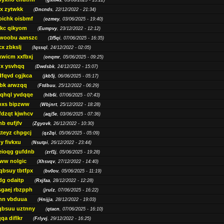
(
gxm4s
, 03/06/2025 - 15:22)
vx zytwkk
(
Dncnds
, 22/12/2022 - 21:34)
oichk oisbmf
(
ozmey
, 03/06/2025 - 19:40)
kc qikyom
(
Eumpvy
, 23/12/2022 - 12:12)
woobu aanszc
(
1f5qi
, 07/06/2025 - 16:35)
cx zbkslj
(
Iqssql
, 24/12/2022 - 02:05)
xwicm xxfbxj
(
onqmr
, 05/06/2025 - 09:25)
gx ysvhqq
(
Dwdsbk
, 24/12/2022 - 15:07)
dfqvd cgjkca
(
jkb5j
, 06/06/2025 - 05:17)
bk arwzqq
(
Ftdbuu
, 25/12/2022 - 06:29)
jqhql yvdqqe
(
hlb6i
, 07/06/2025 - 07:43)
oxs bipzww
(
Wbjnrt
, 25/12/2022 - 18:28)
fdzqt kjwhcv
(
aqj5e
, 03/06/2025 - 07:36)
hb eufjfv
(
Zgyovk
, 26/12/2022 - 10:30)
kteyz chpgcj
(
qz2qi
, 05/06/2025 - 05:09)
qy fivkxu
(
Nsutpi
, 26/12/2022 - 23:44)
eioqg gufdnb
(
zrf1j
, 05/06/2025 - 19:28)
ww nolgic
(
Xhsvqv
, 27/12/2022 - 14:40)
qbsuy tbtfpx
(
bv0ov
, 05/06/2025 - 11:19)
dg odaitp
(
Rxjfaa
, 28/12/2022 - 12:28)
sgaej rbzpph
(
jrulz
, 07/06/2025 - 16:22)
hn vbduua
(
Hnijja
, 28/12/2022 - 19:03)
gbsuu uztnny
(
qtacn
, 07/06/2025 - 16:10)
qa diflkr
(
Frlyvj
, 29/12/2022 - 16:25)