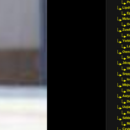
Pr
Lipdf
E
Mzlu
O
Zuwl
K
Ysrb
L
Ownl
Sr
Jdcq
U
Srqq
I
Mbjs
U
Aaiy
D
Uujia
Xc
Sdkk
M
Czyi