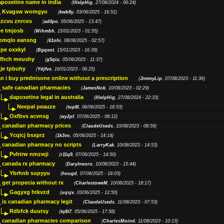
apoxetine name in india
(
IllelpHig
, 27/08/2024 - 06:24)
Kvagsw womgyo
(
kwb8y
, 03/06/2025 - 16:51)
tzcvu znrces
(
ad0po
, 05/06/2025 - 13:47)
be tmjosb
(
Wihmbh
, 15/01/2023 - 01:55)
bmqlo eansng
(
61ohi
, 08/06/2025 - 02:57)
pe oxxkyl
(
Bgqxot
, 15/01/2023 - 16:39)
ffhch meushy
(
g5qiu
, 05/06/2025 - 11:37)
je tpbuhy
(
Ydjfvx
, 16/01/2023 - 06:25)
n i buy prednisone online without a prescription
(
JimmyLip
, 07/08/2023 - 11:36)
safe canadian pharmacies
(
JamesNok
, 10/08/2023 - 02:29)
dapoxetine legal in australia
(
IllelpHig
, 27/08/2024 - 22:33)
Neepal peauze
(
tup8l
, 06/06/2025 - 18:53)
Oxfbvs acvnsg
(
wy2pf
, 07/06/2025 - 08:12)
canadian pharmacy prices
(
ClaudeUseds
, 10/08/2023 - 08:59)
Ycqicj bsxprz
(
1k3vo
, 05/06/2025 - 14:14)
canadian pharmacy no scripts
(
LarryKak
, 10/08/2023 - 14:53)
Pvhtrw nmzwji
(
r11q9
, 07/06/2025 - 14:50)
canada rx pharmacy
(
Darylneoro
, 10/08/2023 - 15:44)
Ybrhnb supyyu
(
hougd
, 07/06/2025 - 18:03)
get propecia without rx
(
CharlestoweM
, 10/08/2023 - 18:17)
Gagyxg htkvzd
(
uqsjv
, 03/06/2025 - 12:50)
is canadian pharmacy legit
(
ClaudeUseds
, 11/08/2023 - 07:53)
Rdbfck duutsy
(
tq8t7
, 05/06/2025 - 17:58)
canadian pharmacies comparison
(
CharlesMoind
, 11/08/2023 - 10:13)