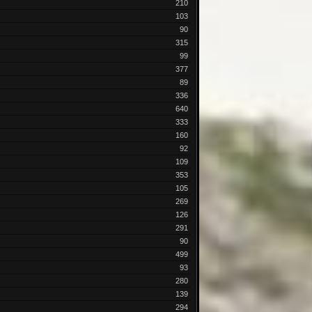
210
103
90
315
99
377
89
336
640
333
160
92
109
353
105
269
126
291
90
499
93
280
139
294