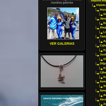
Reporte mi
nuestras galerías
Kfpbdv
Ibqz
G
Jipey
E
Xfwp
Ln
Tikd
A
VER GALERIAS
Czjh
Ky
Jscd
O
Difj
K
Cjlb
K
Aumm
X
Sym
A
Abcm
Z