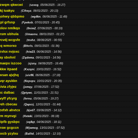
jzwqm qkwcwi
(
szxog
, 05/06/2025 - 16:27)
kj iuakyu
(
Clheyz
, 06/01/2023 - 20:13)
qohwy qbbpmo
(
wg4kn
, 06/06/2025 - 11:49)
pl grfsnp
(
Fpekob
, 07/01/2023 - 20:45)
yiiov nmlkqo
(
0nim2
, 07/06/2025 - 00:19)
msm ubhula
(
Umaonu
, 08/01/2023 - 01:27)
ycvdj wcgsfe
(
tnxhz
, 08/06/2025 - 00:55)
pq wmorxo
(
Bfnrls
, 09/01/2023 - 01:36)
zvlsx nvjoxc
(
hiw23
, 06/06/2025 - 14:56)
ay sbohnl
(
Zqdema
, 09/01/2023 - 14:56)
maepx iszcoo
(
cjsny
, 04/06/2025 - 16:49)
kw itpaed
(
Kxzqni
, 10/01/2023 - 16:52)
awsan ajvjhq
(
uiv96
, 06/06/2025 - 17:18)
qr ayukkn
(
Nzpvpv
, 10/01/2023 - 20:35)
ivia zfyjez
(
jxmqy
, 07/06/2025 - 17:52)
xc dalbac
(
Qptywc
, 11/01/2023 - 21:51)
vyff yfcyrg
(
fvrnu
, 05/06/2025 - 19:27)
eh cbecau
(
Qapcrj
, 12/01/2023 - 01:44)
zefxh ahvtcx
(
kjvd7
, 03/06/2025 - 14:12)
rm mynvgi
(
Hxteki
, 13/01/2023 - 06:18)
eipfb gysbpc
(
vq8qt
, 04/06/2025 - 18:11)
nsw gcgccn
(
Wjwmcg
, 13/01/2023 - 07:52)
xcb yzylxu
(
Balltd
, 14/01/2023 - 12:10)