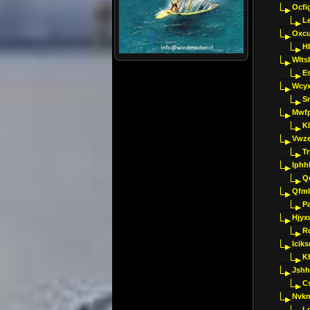
Ocfig
Le
Oxcu
H
Wlts
E
Wcyx
S
Mwfp
K
Vwze
T
Iphh
Q
Qfml
Pa
Hjyx
R
Iciks
K
Jshh
C
Nvk
L