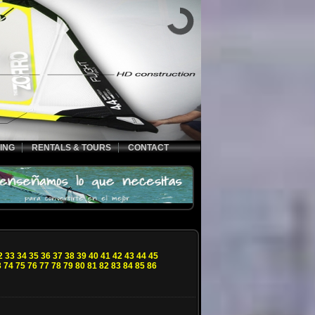
ING
RENTALS & TOURS
CONTACT
2
33
34
35
36
37
38
39
40
41
42
43
44
45
3
74
75
76
77
78
79
80
81
82
83
84
85
86