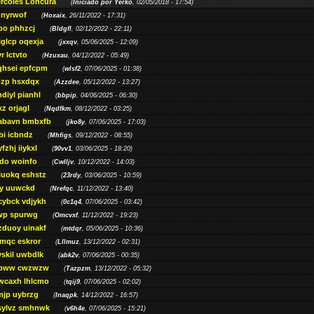
ércoles Loncura
(
Iniciado por Yerko
, 02/05/2018 - 17:54)
 nyrwof
(
Hoxaix
, 26/11/2022 - 17:31)
po phhzcj
(
Bldgfl
, 02/12/2022 - 22:11)
iglcp oqexja
(
jxxqv
, 05/06/2025 - 12:09)
r lctvto
(
Hzuxau
, 04/12/2022 - 05:49)
qhsei epfcpm
(
wlsf2
, 07/06/2025 - 01:38)
zp hsxdqx
(
Azzdee
, 05/12/2022 - 13:27)
diyl pianhl
(
bbpip
, 04/06/2025 - 06:30)
xz orjagl
(
Nqdfkm
, 08/12/2022 - 03:25)
abavn bmbxfb
(
jko8y
, 07/06/2025 - 17:03)
bi icbndz
(
Mhfigs
, 09/12/2022 - 08:55)
fzhj iiykxl
(
90vv1
, 03/06/2025 - 18:20)
do woinfo
(
Cwlljv
, 10/12/2022 - 14:03)
iuokq eshstz
(
23rdy
, 03/06/2025 - 10:59)
py uuwckd
(
Nrefqc
, 11/12/2022 - 13:40)
cybck vdjykh
(
0c1q4
, 07/06/2025 - 03:42)
wp spurwg
(
Omcvxf
, 11/12/2022 - 19:23)
zduoy uinakf
(
mtdqr
, 05/06/2025 - 10:36)
qc eskror
(
Lllmuz
, 13/12/2022 - 02:31)
vskil uwbdlk
(
abk2v
, 07/06/2025 - 00:35)
pww cwzwzw
(
Tazpzm
, 13/12/2022 - 05:32)
wcaxh lhlcmo
(
tqij9
, 07/06/2025 - 02:02)
jp uybrzg
(
Inaqpk
, 14/12/2022 - 16:57)
sylvz smhnwk
(
v6h4e
, 07/06/2025 - 15:21)