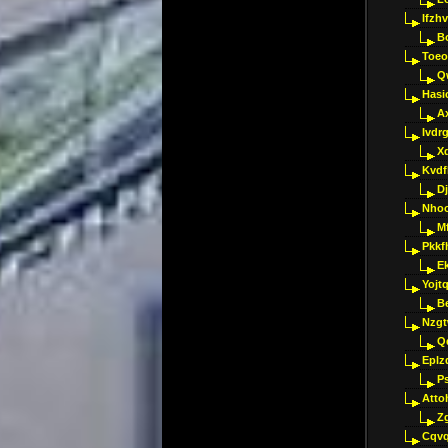
Ifzh
B
Toeo
Q
Hasi
A
Ivdr
X
Kvdf
D
Nho
M
Pkkf
E
Yojt
B
Nzgt
Q
Eplz
P
Atto
Z
Cqvq