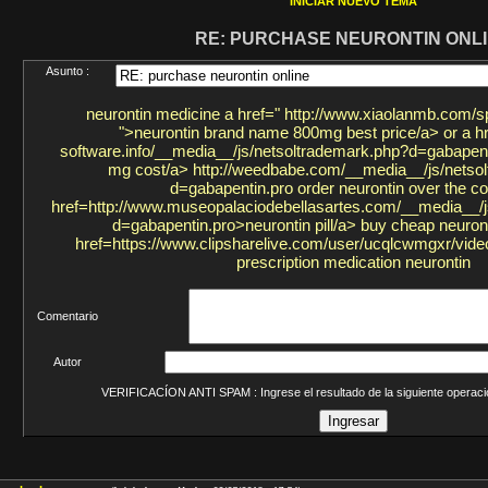
INICIAR NUEVO TEMA
RE: PURCHASE NEURONTIN ONL
Asunto :
neurontin medicine a href=" http://www.xiaolanmb.com/s
">neurontin brand name 800mg best price/a> or a href
software.info/__media__/js/netsoltrademark.php?d=gabapent
mg cost/a> http://weedbabe.com/__media__/js/netso
d=gabapentin.pro order neurontin over the co
href=http://www.museopalaciodebellasartes.com/__media__/j
d=gabapentin.pro>neurontin pill/a> buy cheap neuront
href=https://www.clipsharelive.com/user/ucqlcwmgxr/vide
prescription medication neurontin
Comentario
Autor
VERIFICACÍON ANTI SPAM : Ingrese el resultado de la siguiente opera