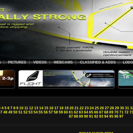
S
PICTURES
VIDEOS
WEBCAMS
CLASSIFIED & ADDS
LODG
3
4
5
6
7
8
9
10
11
12
13
14
15
16
17
18
19
20
21
22
23
24
25
26
27
28
29
30
31
3
47
48
49
50
51
52
53
54
55
56
57
58
59
60
61
62
63
64
65
66
67
68
69
70
71
72
7
87
88
89
90
91
92
93
94
95
96
97