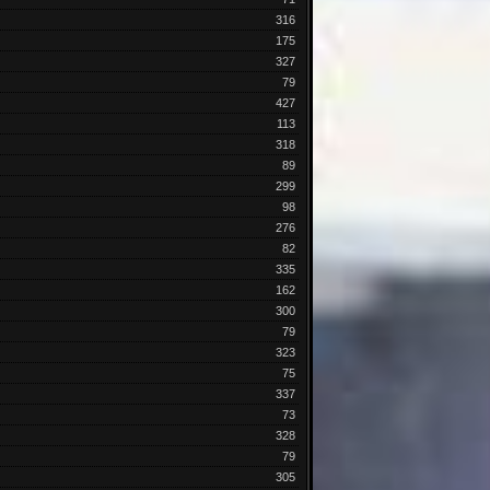
316
175
327
79
427
113
318
89
299
98
276
82
335
162
300
79
323
75
337
73
328
79
305