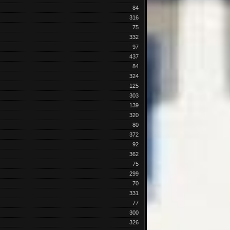
84
316
75
332
97
437
84
324
125
303
139
320
80
372
92
362
75
299
70
331
77
300
326