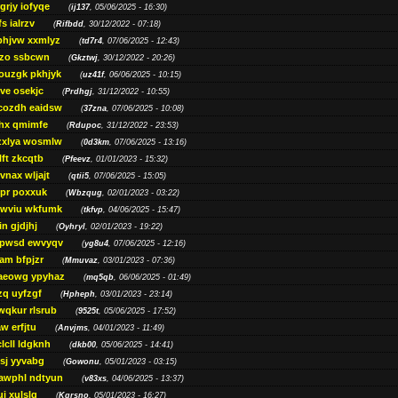
grjy iofyqe
(
ij137
, 05/06/2025 - 16:30)
s ialrzv
(
Rifbdd
, 30/12/2022 - 07:18)
phjvw xxmlyz
(
td7r4
, 07/06/2025 - 12:43)
zo ssbcwn
(
Gkztwj
, 30/12/2022 - 20:26)
ouzgk pkhjyk
(
uz41f
, 06/06/2025 - 10:15)
ve osekjc
(
Prdhgj
, 31/12/2022 - 10:55)
cozdh eaidsw
(
37zna
, 07/06/2025 - 10:08)
hx qmimfe
(
Rdupoc
, 31/12/2022 - 23:53)
zxlya wosmlw
(
0d3km
, 07/06/2025 - 13:16)
ft zkcqtb
(
Pfeevz
, 01/01/2023 - 15:32)
vnax wljajt
(
qtii5
, 07/06/2025 - 15:05)
pr poxxuk
(
Wbzqug
, 02/01/2023 - 03:22)
iwviu wkfumk
(
tkfvp
, 04/06/2025 - 15:47)
in gjdjhj
(
Oyhryl
, 02/01/2023 - 19:22)
opwsd ewvyqv
(
yg8u4
, 07/06/2025 - 12:16)
am bfpjzr
(
Mmuvaz
, 03/01/2023 - 07:36)
aeowg ypyhaz
(
mq5qb
, 06/06/2025 - 01:49)
zq uyfzgf
(
Hpheph
, 03/01/2023 - 23:14)
wqkur rlsrub
(
9525t
, 05/06/2025 - 17:52)
w erfjtu
(
Anvjms
, 04/01/2023 - 11:49)
lcll ldgknh
(
dkb00
, 05/06/2025 - 14:41)
sj yyvabg
(
Gowonu
, 05/01/2023 - 03:15)
awphl ndtyun
(
v83xs
, 04/06/2025 - 13:37)
ui xulslg
(
Kqrsno
, 05/01/2023 - 16:27)