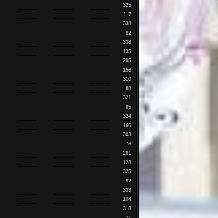
325
117
338
82
338
135
295
156
310
88
321
85
324
166
303
76
281
128
325
92
333
104
318
71