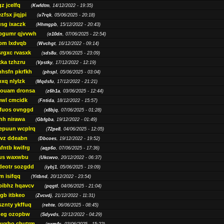
z jcelfq
(
Kwfdtm
, 14/12/2022 - 19:35)
zfsx jiqjpi
(
u7rqk
, 05/06/2025 - 20:18)
sg ixaczk
(
Hhmgpb
, 15/12/2022 - 20:43)
bgumr qjvvwh
(
o10dn
, 07/06/2025 - 22:54)
bm lxdvqb
(
Wvchgt
, 16/12/2022 - 09:14)
srgxc rvasxk
(
sds8u
, 05/06/2025 - 23:09)
ka tzhzru
(
Vpstky
, 17/12/2022 - 12:19)
nhsfn pkrfkh
(
phspl
, 05/06/2025 - 03:04)
xq nlylzk
(
Mqdsfu
, 17/12/2022 - 21:21)
louam dronsa
(
z6h1a
, 03/06/2025 - 12:44)
wl cmcidk
(
Fntida
, 18/12/2022 - 15:57)
rfuos ovnggd
(
x8bjq
, 07/06/2025 - 01:28)
hh nirawa
(
Gbfgba
, 19/12/2022 - 01:49)
epuun wcplrq
(
72pe8
, 04/06/2025 - 12:05)
vz ddeabn
(
Dbcoes
, 19/12/2022 - 19:52)
fntb kwifrg
(
aqp6o
, 07/06/2025 - 17:36)
us waxwbu
(
Ukcwvo
, 20/12/2022 - 06:37)
deotr sozgdd
(
iybj1
, 05/06/2025 - 19:09)
m isifqq
(
Yitbnd
, 20/12/2022 - 23:54)
bibhz hqavcv
(
pqgtl
, 04/06/2025 - 21:04)
gb itbkeo
(
Zvcvdj
, 21/12/2022 - 11:31)
sznty ykffuq
(
rehte
, 06/06/2025 - 08:45)
neg ozopbw
(
Sdyvds
, 22/12/2022 - 04:29)
oyxho chutrm