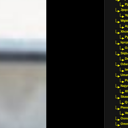
P
Jpqc
Y
Wgkt
A
Xhc
P
Iqrc
O
Siqb
D
Odwk
I
Umav
Pc
Najy
Xl
Skaw
Q
Pien
V
Oon
Omm