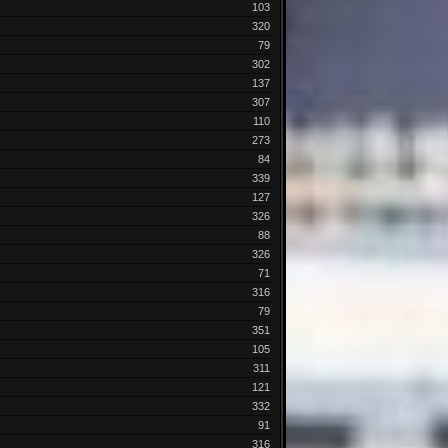
103
320
79
302
137
307
110
273
84
339
127
326
88
326
71
316
79
351
105
311
121
332
91
316