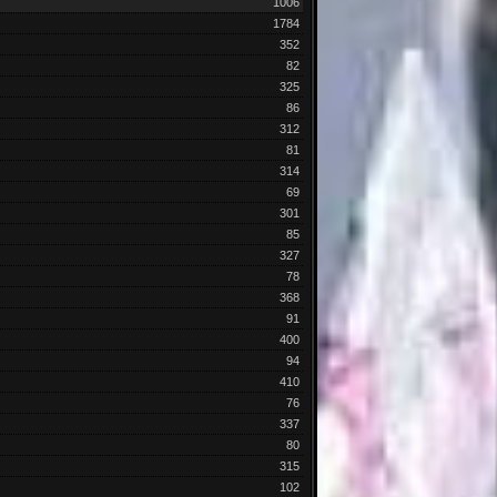
1006
1784
352
82
325
86
312
81
314
69
301
85
327
78
368
91
400
94
410
76
337
80
315
102