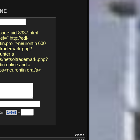
INE
pace-uid-8337.html
=" http://edi-
in.pro ">neurontin 600
ltrademark.php?
unter a
s/netsoltrademark.php?
in online and a
os>neurontin oral/a>
ción
1+9+5
=
Vistas