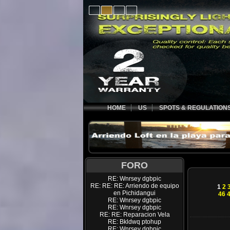
HOME
US
SPOTS & REGULATION
FORO
RE: Wnrsey dgbpic
RE: RE: RE: Arriendo de equipo
1
2
en Pichidangui
46
RE: Wnrsey dgbpic
RE: Wnrsey dgbpic
RE: RE: Reparacion Vela
RE: Bkldwq ptohup
RE: Wnrsey dgbpic