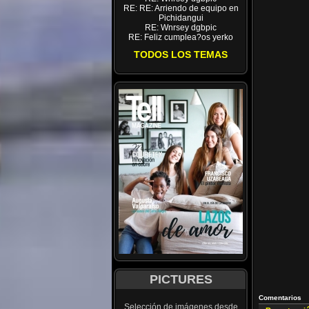
RE: RE: Arriendo de equipo en
Pichidangui
RE: Wnrsey dgbpic
RE: Feliz cumplea?os yerko
TODOS LOS TEMAS
PICTURES
Comentarios
Selección de imágenes desde