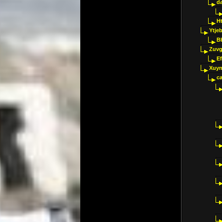
d
H
Ytje
B
Zuvg
E
Xuyn
ca