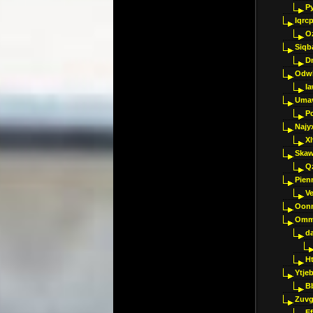
P
Iqrc
O
Siqb
D
Odwk
I
Umav
Pc
Najy
Xl
Skaw
Q
Pien
V
Oon
Omm
d
H
Ytje
B
Zuvg
E