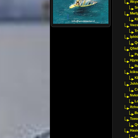
Wcyx
S
Mwfp
K
Vwze
T
Iphh
Q
Qfml
Pa
Hjyx
R
Iciks
K
Jshh
C
Nvk
L
Ifzh
B
Toeo
Q
Hasi
A