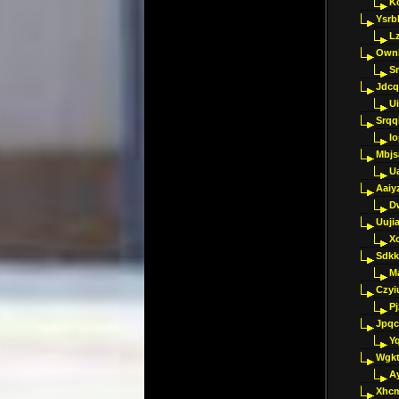
K
Ysrb
L
Ownl
Sr
Jdcq
U
Srqq
I
Mbjs
U
Aaiy
D
Uujia
Xc
Sdkk
M
Czyi
P
Jpqc
Y
Wgkt
A
Xhc