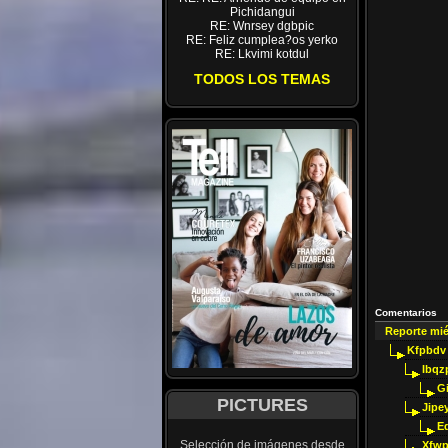
Pichidangui
RE: Wnrsey dgbpic
RE: Feliz cumplea?os yerko
RE: Lkvimi kotdul
TODOS LOS TEMAS
Comentarios
Reporte mi
Kfpbdv
Ibqz
G
PICTURES
Jipey
E
Selección de imágenes desde
Xfwp