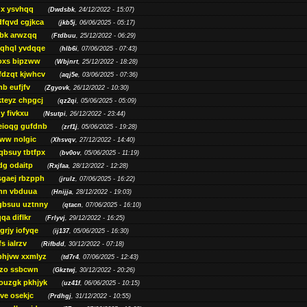
gx ysvhqq
(
Dwdsbk
, 24/12/2022 - 15:07)
dfqvd cgjkca
(
jkb5j
, 06/06/2025 - 05:17)
bk arwzqq
(
Ftdbuu
, 25/12/2022 - 06:29)
jqhql yvdqqe
(
hlb6i
, 07/06/2025 - 07:43)
oxs bipzww
(
Wbjnrt
, 25/12/2022 - 18:28)
fdzqt kjwhcv
(
aqj5e
, 03/06/2025 - 07:36)
hb eufjfv
(
Zgyovk
, 26/12/2022 - 10:30)
kteyz chpgcj
(
qz2qi
, 05/06/2025 - 05:09)
qy fivkxu
(
Nsutpi
, 26/12/2022 - 23:44)
eioqg gufdnb
(
zrf1j
, 05/06/2025 - 19:28)
ww nolgic
(
Xhsvqv
, 27/12/2022 - 14:40)
qbsuy tbtfpx
(
bv0ov
, 05/06/2025 - 11:19)
dg odaitp
(
Rxjfaa
, 28/12/2022 - 12:28)
sgaej rbzpph
(
jrulz
, 07/06/2025 - 16:22)
hn vbduua
(
Hnijja
, 28/12/2022 - 19:03)
gbsuu uztnny
(
qtacn
, 07/06/2025 - 16:10)
qa diflkr
(
Frlyvj
, 29/12/2022 - 16:25)
grjy iofyqe
(
ij137
, 05/06/2025 - 16:30)
s ialrzv
(
Rifbdd
, 30/12/2022 - 07:18)
phjvw xxmlyz
(
td7r4
, 07/06/2025 - 12:43)
zo ssbcwn
(
Gkztwj
, 30/12/2022 - 20:26)
ouzgk pkhjyk
(
uz41f
, 06/06/2025 - 10:15)
ve osekjc
(
Prdhgj
, 31/12/2022 - 10:55)