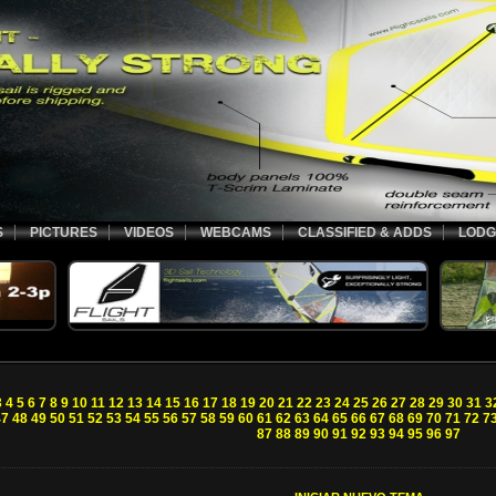
S
PICTURES
VIDEOS
WEBCAMS
CLASSIFIED & ADDS
LODG
3
4
5
6
7
8
9
10
11
12
13
14
15
16
17
18
19
20
21
22
23
24
25
26
27
28
29
30
31
3
47
48
49
50
51
52
53
54
55
56
57
58
59
60
61
62
63
64
65
66
67
68
69
70
71
72
7
87
88
89
90
91
92
93
94
95
96
97