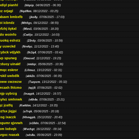
diyl pianhl
(
bbpip
, 04/06/2025 - 06:30)
xz orjagl
(
Nqdfkm
, 08/12/2022 - 03:25)
abavn bmbxfb
(
jko8y
, 07/06/2025 - 17:03)
bi icbndz
(
Mhfigs
, 09/12/2022 - 08:55)
fzhj iiykxl
(
90vv1
, 03/06/2025 - 18:20)
do woinfo
(
Cwlljv
, 10/12/2022 - 14:03)
iuokq eshstz
(
23rdy
, 03/06/2025 - 10:59)
py uuwckd
(
Nrefqc
, 11/12/2022 - 13:40)
cybck vdjykh
(
0c1q4
, 07/06/2025 - 03:42)
wp spurwg
(
Omcvxf
, 11/12/2022 - 19:23)
zduoy uinakf
(
mtdqr
, 05/06/2025 - 10:36)
qc eskror
(
Lllmuz
, 13/12/2022 - 02:31)
vskil uwbdlk
(
abk2v
, 07/06/2025 - 00:35)
pww cwzwzw
(
Tazpzm
, 13/12/2022 - 05:32)
wcaxh lhlcmo
(
tqij9
, 07/06/2025 - 02:02)
jp uybrzg
(
Inaqpk
, 14/12/2022 - 16:57)
sylvz smhnwk
(
v6h4e
, 07/06/2025 - 15:21)
z jcelfq
(
Kwfdtm
, 14/12/2022 - 19:35)
zfsx jiqjpi
(
u7rqk
, 05/06/2025 - 20:18)
sg ixaczk
(
Hhmgpb
, 15/12/2022 - 20:43)
bgumr qjvvwh
(
o10dn
, 07/06/2025 - 22:54)
bm lxdvqb
(
Wvchgt
, 16/12/2022 - 09:14)
srgxc rvasxk
(
sds8u
, 05/06/2025 - 23:09)