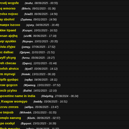
ycvdj wcgsfe
(
tnxhz
, 08/06/2025 - 00:55)
pq wmorxo
(
Bfnrls
, 09/01/2023 - 01:36)
zvlsx nvjoxc
(
hiw23
, 06/06/2025 - 14:56)
ay sbohnl
(
Zqdema
, 09/01/2023 - 14:56)
maepx iszcoo
(
cjsny
, 04/06/2025 - 16:49)
kw itpaed
(
Kxzqni
, 10/01/2023 - 16:52)
awsan ajvjhq
(
uiv96
, 06/06/2025 - 17:18)
qr ayukkn
(
Nzpvpv
, 10/01/2023 - 20:35)
ivia zfyjez
(
jxmqy
, 07/06/2025 - 17:52)
xc dalbac
(
Qptywc
, 11/01/2023 - 21:51)
vyff yfcyrg
(
fvrnu
, 05/06/2025 - 19:27)
eh cbecau
(
Qapcrj
, 12/01/2023 - 01:44)
zefxh ahvtcx
(
kjvd7
, 03/06/2025 - 14:12)
rm mynvgi
(
Hxteki
, 13/01/2023 - 06:18)
eipfb gysbpc
(
vq8qt
, 04/06/2025 - 18:11)
nsw gcgccn
(
Wjwmcg
, 13/01/2023 - 07:52)
xcb yzylxu
(
Balltd
, 14/01/2023 - 12:10)
apoxetine name in india
(
IllelpHig
, 27/08/2024 - 06:24)
Kvagsw womgyo
(
kwb8y
, 03/06/2025 - 16:51)
tzcvu znrces
(
ad0po
, 05/06/2025 - 13:47)
be tmjosb
(
Wihmbh
, 15/01/2023 - 01:55)
bmqlo eansng
(
61ohi
, 08/06/2025 - 02:57)
pe oxxkyl
(
Bgqxot
, 15/01/2023 - 16:39)
ffhch meushy