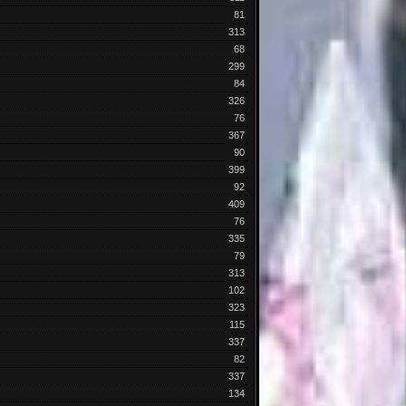
81
313
68
299
84
326
76
367
90
399
92
409
76
335
79
313
102
323
115
337
82
337
134