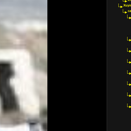
Xuyn
ca