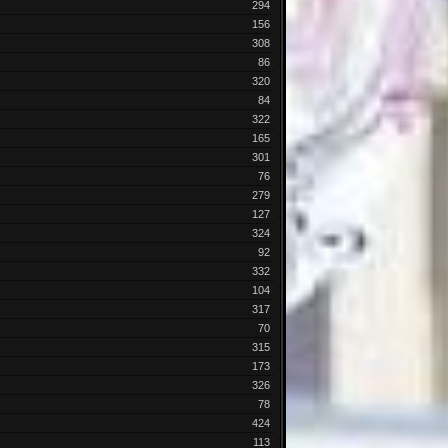
294
156
308
86
320
84
322
165
301
76
279
127
324
92
332
104
317
70
315
173
326
78
424
113