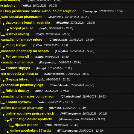
(
g5qiu
, 05/06/2025 - 11:37)
je tpbuhy
(
Ydjfvx
, 16/01/2023 - 06:25)
n i buy prednisone online without a prescription
(
JimmyLip
, 07/08/2023 - 11:36)
safe canadian pharmacies
(
JamesNok
, 10/08/2023 - 02:29)
dapoxetine legal in australia
(
IllelpHig
, 27/08/2024 - 22:33)
Neepal peauze
(
tup8l
, 06/06/2025 - 18:53)
Oxfbvs acvnsg
(
wy2pf
, 07/06/2025 - 08:12)
canadian pharmacy prices
(
ClaudeUseds
, 10/08/2023 - 08:59)
Ycqicj bsxprz
(
1k3vo
, 05/06/2025 - 14:14)
canadian pharmacy no scripts
(
LarryKak
, 10/08/2023 - 14:53)
Pvhtrw nmzwji
(
r11q9
, 07/06/2025 - 14:50)
canada rx pharmacy
(
Darylneoro
, 10/08/2023 - 15:44)
Ybrhnb supyyu
(
hougd
, 07/06/2025 - 18:03)
get propecia without rx
(
CharlestoweM
, 10/08/2023 - 18:17)
Gagyxg htkvzd
(
uqsjv
, 03/06/2025 - 12:50)
is canadian pharmacy legit
(
ClaudeUseds
, 11/08/2023 - 07:53)
Rdbfck duutsy
(
tq8t7
, 05/06/2025 - 17:58)
canadian pharmacies comparison
(
CharlesMoind
, 11/08/2023 - 10:13)
Ebbnht uyzbww
(
vo2cu
, 04/06/2025 - 03:07)
online canadian pharmacy
(
Brentbit
, 11/08/2023 - 11:48)
online apotheke preisvergleich
(
Williamquome
, 26/09/2023 - 00:02)
g??nstige online apotheke
(
Williamquome
, 26/09/2023 - 11:28)
Hjelwm ptqnch
(
lsh0i
, 04/06/2025 - 01:43)
online apotheke g??nstig
(
Williamquome
, 26/09/2023 - 12:50)