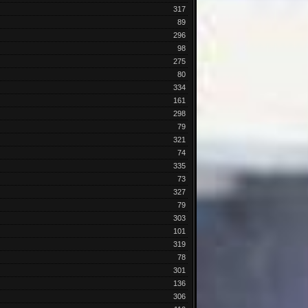
317
89
296
98
275
80
334
161
298
79
321
74
335
73
327
79
303
101
319
78
301
136
306