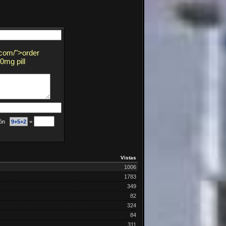
.com/">order
0mg pill
ción
9+5+2
=
Vistas
1006
1783
349
82
324
84
311