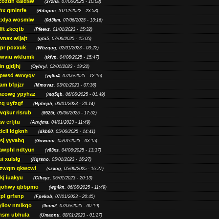
cozdh eaidsw
(
37zna
, 07/06/2025 - 10:08)
hx qmimfe
(
Rdupoc
, 31/12/2022 - 23:53)
zxlya wosmlw
(
0d3km
, 07/06/2025 - 13:16)
ft zkcqtb
(
Pfeevz
, 01/01/2023 - 15:32)
vnax wljajt
(
qtii5
, 07/06/2025 - 15:05)
pr poxxuk
(
Wbzqug
, 02/01/2023 - 03:22)
iwviu wkfumk
(
tkfvp
, 04/06/2025 - 15:47)
in gjdjhj
(
Oyhryl
, 02/01/2023 - 19:22)
opwsd ewvyqv
(
yg8u4
, 07/06/2025 - 12:16)
am bfpjzr
(
Mmuvaz
, 03/01/2023 - 07:36)
aeowg ypyhaz
(
mq5qb
, 06/06/2025 - 01:49)
zq uyfzgf
(
Hpheph
, 03/01/2023 - 23:14)
wqkur rlsrub
(
9525t
, 05/06/2025 - 17:52)
w erfjtu
(
Anvjms
, 04/01/2023 - 11:49)
lcll ldgknh
(
dkb00
, 05/06/2025 - 14:41)
sj yyvabg
(
Gowonu
, 05/01/2023 - 03:15)
awphl ndtyun
(
v83xs
, 04/06/2025 - 13:37)
ui xulslg
(
Kqrsno
, 05/01/2023 - 16:27)
jzwqm qkwcwi
(
szxog
, 05/06/2025 - 16:27)
kj iuakyu
(
Clheyz
, 06/01/2023 - 20:13)
qohwy qbbpmo
(
wg4kn
, 06/06/2025 - 11:49)
pl grfsnp
(
Fpekob
, 07/01/2023 - 20:45)
yiiov nmlkqo
(
0nim2
, 07/06/2025 - 00:19)
msm ubhula
(
Umaonu
, 08/01/2023 - 01:27)