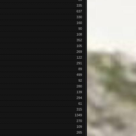
335
637
330
160
90
108
352
105
269
122
291
89
499
92
280
139
294
61
315
1349
270
109
265