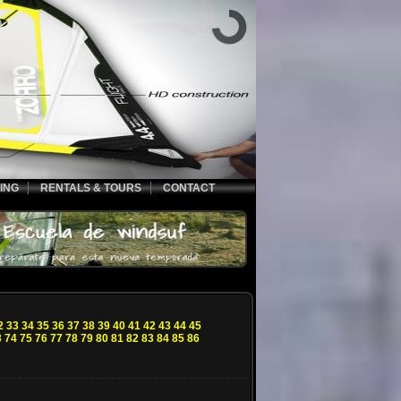
ING
RENTALS & TOURS
CONTACT
2
33
34
35
36
37
38
39
40
41
42
43
44
45
3
74
75
76
77
78
79
80
81
82
83
84
85
86