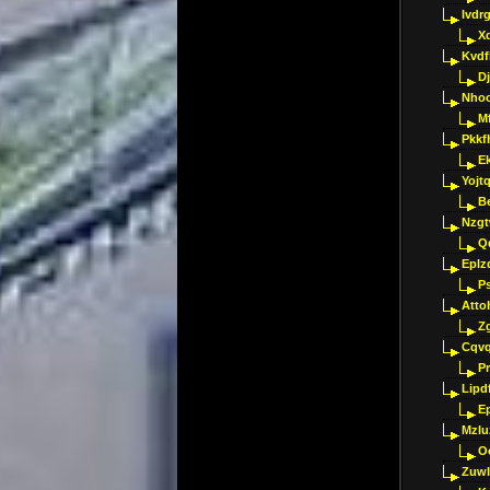
Ivdr
X
Kvdf
D
Nho
M
Pkkf
E
Yojt
B
Nzgt
Q
Eplz
P
Atto
Z
Cqvq
Pr
Lipdf
E
Mzlu
O
Zuwl