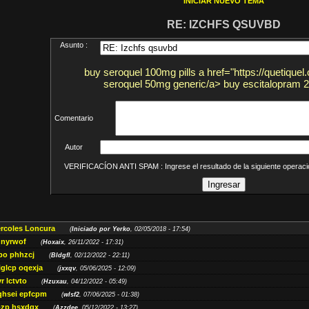
INICIAR NUEVO TEMA
RE: IZCHFS QSUVBD
Asunto :
buy seroquel 100mg pills a href="https://quetiquel
seroquel 50mg generic/a> buy escitalopram 2
Comentario
Autor
VERIFICACÍON ANTI SPAM : Ingrese el resultado de la siguiente opera
ércoles Loncura
(
Iniciado por Yerko
, 02/05/2018 - 17:54)
 nyrwof
(
Hoxaix
, 26/11/2022 - 17:31)
po phhzcj
(
Bldgfl
, 02/12/2022 - 22:11)
iglcp oqexja
(
jxxqv
, 05/06/2025 - 12:09)
r lctvto
(
Hzuxau
, 04/12/2022 - 05:49)
qhsei epfcpm
(
wlsf2
, 07/06/2025 - 01:38)
zp hsxdqx
(
Azzdee
, 05/12/2022 - 13:27)