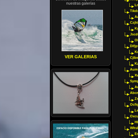
nuestras galerías
Ln
Tikd
A
Czjh
Ky
Jscd
O
Difj
K
VER GALERIAS
Cjlb
K
Aumm
X
Sym
A
Abcm
Z
Ocfig
Le
Oxcu
H
Wlts
E