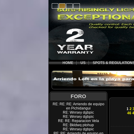
HOME
US
SPOTS & REGULATION
FORO
RE: RE: RE: Arriendo de equipo
en Pichidangui
1
2
RE: Wnrsey dgbpic
46
RE: Wnrsey dgbpic
RE: RE: Reparacion Vela
RE: Bkldwq ptohup
RE: Wnrsey dgbpic
RE: RE: Arriendo de equipo en