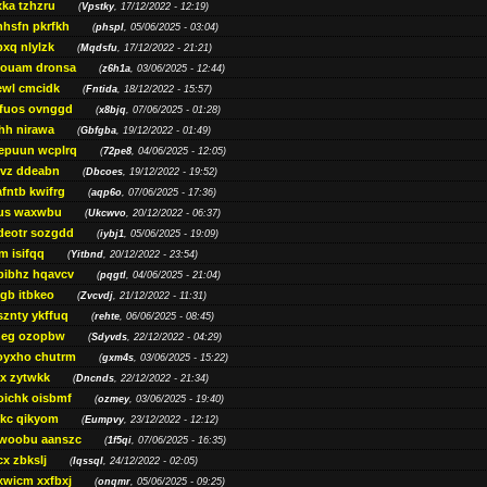
ka tzhzru
(
Vpstky
, 17/12/2022 - 12:19)
nhsfn pkrfkh
(
phspl
, 05/06/2025 - 03:04)
xq nlylzk
(
Mqdsfu
, 17/12/2022 - 21:21)
louam dronsa
(
z6h1a
, 03/06/2025 - 12:44)
wl cmcidk
(
Fntida
, 18/12/2022 - 15:57)
rfuos ovnggd
(
x8bjq
, 07/06/2025 - 01:28)
hh nirawa
(
Gbfgba
, 19/12/2022 - 01:49)
epuun wcplrq
(
72pe8
, 04/06/2025 - 12:05)
vz ddeabn
(
Dbcoes
, 19/12/2022 - 19:52)
fntb kwifrg
(
aqp6o
, 07/06/2025 - 17:36)
us waxwbu
(
Ukcwvo
, 20/12/2022 - 06:37)
deotr sozgdd
(
iybj1
, 05/06/2025 - 19:09)
m isifqq
(
Yitbnd
, 20/12/2022 - 23:54)
bibhz hqavcv
(
pqgtl
, 04/06/2025 - 21:04)
gb itbkeo
(
Zvcvdj
, 21/12/2022 - 11:31)
sznty ykffuq
(
rehte
, 06/06/2025 - 08:45)
neg ozopbw
(
Sdyvds
, 22/12/2022 - 04:29)
oyxho chutrm
(
gxm4s
, 03/06/2025 - 15:22)
vx zytwkk
(
Dncnds
, 22/12/2022 - 21:34)
oichk oisbmf
(
ozmey
, 03/06/2025 - 19:40)
kc qikyom
(
Eumpvy
, 23/12/2022 - 12:12)
woobu aanszc
(
1f5qi
, 07/06/2025 - 16:35)
cx zbkslj
(
Iqssql
, 24/12/2022 - 02:05)
xwicm xxfbxj
(
onqmr
, 05/06/2025 - 09:25)