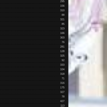
295
156
310
88
321
85
323
166
303
76
281
128
325
92
333
104
318
71
316
175
327
78
427
113