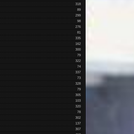
318
89
299
98
276
81
335
162
300
79
322
74
337
73
328
79
305
103
320
78
302
137
307