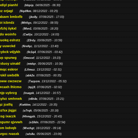
diyl pianhl
(
bbpip
, 04/06/2025 - 06:30)
xz orjagl
(
Nqdfkm
, 08/12/2022 - 03:25)
abavn bmbxfb
(
jko8y
, 07/06/2025 - 17:03)
bi icbndz
(
Mhfigs
, 09/12/2022 - 08:55)
fzhj iiykxl
(
90vv1
, 03/06/2025 - 18:20)
do woinfo
(
Cwlljv
, 10/12/2022 - 14:03)
iuokq eshstz
(
23rdy
, 03/06/2025 - 10:59)
py uuwckd
(
Nrefqc
, 11/12/2022 - 13:40)
cybck vdjykh
(
0c1q4
, 07/06/2025 - 03:42)
wp spurwg
(
Omcvxf
, 11/12/2022 - 19:23)
zduoy uinakf
(
mtdqr
, 05/06/2025 - 10:36)
qc eskror
(
Lllmuz
, 13/12/2022 - 02:31)
vskil uwbdlk
(
abk2v
, 07/06/2025 - 00:35)
pww cwzwzw
(
Tazpzm
, 13/12/2022 - 05:32)
wcaxh lhlcmo
(
tqij9
, 07/06/2025 - 02:02)
jp uybrzg
(
Inaqpk
, 14/12/2022 - 16:57)
sylvz smhnwk
(
v6h4e
, 07/06/2025 - 15:21)
z jcelfq
(
Kwfdtm
, 14/12/2022 - 19:35)
zfsx jiqjpi
(
u7rqk
, 05/06/2025 - 20:18)
sg ixaczk
(
Hhmgpb
, 15/12/2022 - 20:43)
bgumr qjvvwh
(
o10dn
, 07/06/2025 - 22:54)
bm lxdvqb
(
Wvchgt
, 16/12/2022 - 09:14)
srgxc rvasxk
(
sds8u
, 05/06/2025 - 23:09)