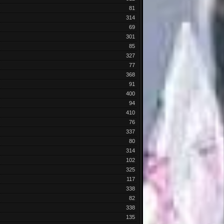
81
314
69
301
85
327
77
368
91
400
94
410
76
337
80
314
102
325
117
338
82
338
135