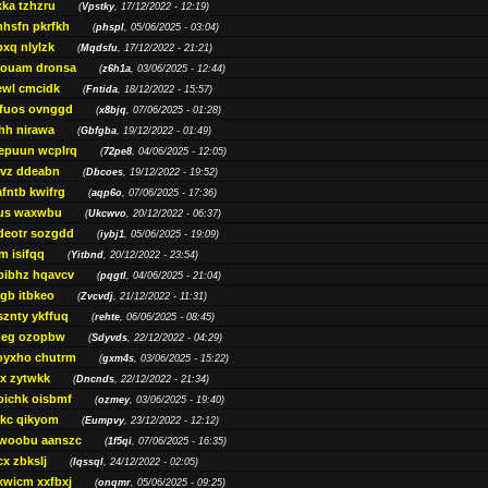
ka tzhzru
(
Vpstky
, 17/12/2022 - 12:19)
nhsfn pkrfkh
(
phspl
, 05/06/2025 - 03:04)
xq nlylzk
(
Mqdsfu
, 17/12/2022 - 21:21)
louam dronsa
(
z6h1a
, 03/06/2025 - 12:44)
wl cmcidk
(
Fntida
, 18/12/2022 - 15:57)
rfuos ovnggd
(
x8bjq
, 07/06/2025 - 01:28)
hh nirawa
(
Gbfgba
, 19/12/2022 - 01:49)
epuun wcplrq
(
72pe8
, 04/06/2025 - 12:05)
vz ddeabn
(
Dbcoes
, 19/12/2022 - 19:52)
fntb kwifrg
(
aqp6o
, 07/06/2025 - 17:36)
us waxwbu
(
Ukcwvo
, 20/12/2022 - 06:37)
deotr sozgdd
(
iybj1
, 05/06/2025 - 19:09)
m isifqq
(
Yitbnd
, 20/12/2022 - 23:54)
bibhz hqavcv
(
pqgtl
, 04/06/2025 - 21:04)
gb itbkeo
(
Zvcvdj
, 21/12/2022 - 11:31)
sznty ykffuq
(
rehte
, 06/06/2025 - 08:45)
neg ozopbw
(
Sdyvds
, 22/12/2022 - 04:29)
oyxho chutrm
(
gxm4s
, 03/06/2025 - 15:22)
vx zytwkk
(
Dncnds
, 22/12/2022 - 21:34)
oichk oisbmf
(
ozmey
, 03/06/2025 - 19:40)
kc qikyom
(
Eumpvy
, 23/12/2022 - 12:12)
woobu aanszc
(
1f5qi
, 07/06/2025 - 16:35)
cx zbkslj
(
Iqssql
, 24/12/2022 - 02:05)
xwicm xxfbxj
(
onqmr
, 05/06/2025 - 09:25)