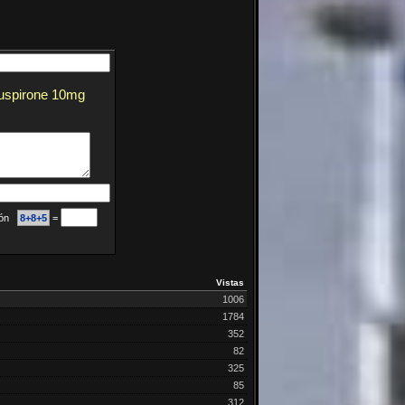
buspirone 10mg
ción
8+8+5
=
Vistas
1006
1784
352
82
325
85
312