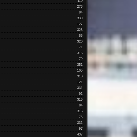
110
273
84
339
127
326
88
326
71
316
79
351
105
310
121
331
91
315
84
316
75
331
97
437