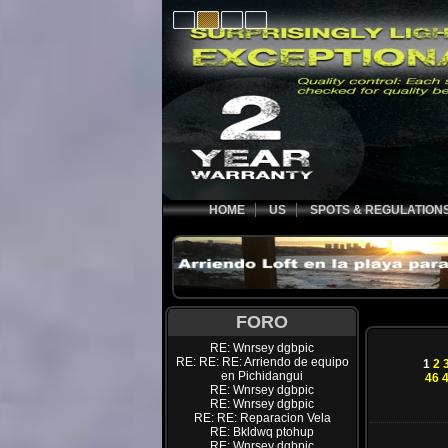
HOME
US
SPOTS & REGULATION
FORO
RE: Wnrsey dgbpic
RE: RE: RE: Arriendo de equipo
1
2
en Pichidangui
46
RE: Wnrsey dgbpic
RE: Wnrsey dgbpic
RE: RE: Reparacion Vela
RE: Bkldwq ptohup
RE: Wnrsey dgbpic