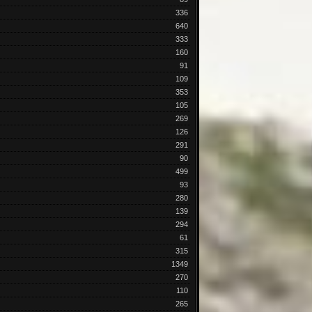
336
640
333
160
91
109
353
105
269
126
291
90
499
93
280
139
294
61
315
1349
270
110
265