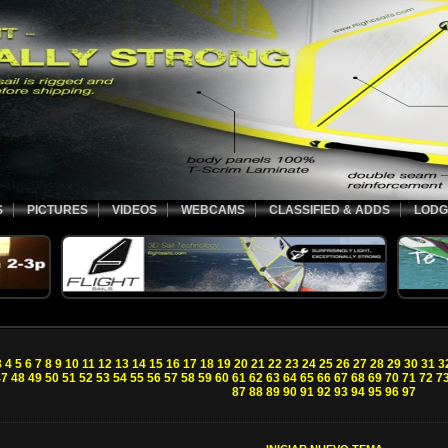
S
PICTURES
VIDEOS
WEBCAMS
CLASSIFIED & ADDS
LODG
3
4
5
6
7
8
9
10
11
12
13
14
15
16
17
18
19
20
21
22
23
24
25
26
27
28
29
30
31
3
47
48
49
50
51
52
53
54
55
56
57
58
59
60
61
62
63
64
65
66
67
68
69
70
71
72
7
87
88
89
90
91
92
93
94
95
96
97