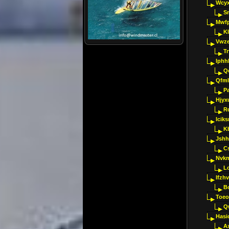
Wcyx
S
Mwfp
K
Vwze
T
Iphh
Q
Qfml
Pa
Hjyx
R
Iciks
K
Jshh
C
Nvk
L
Ifzh
B
Toeo
Q
Hasi
A