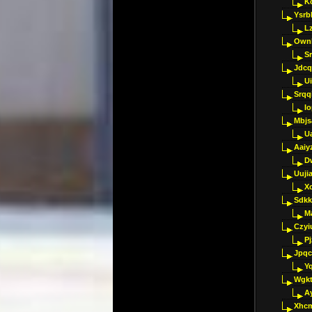
K
Ysrb
L
Ownl
Sr
Jdcq
U
Srqq
I
Mbjs
U
Aaiy
D
Uujia
Xc
Sdkk
M
Czyi
P
Jpqc
Y
Wgkt
A
Xhc