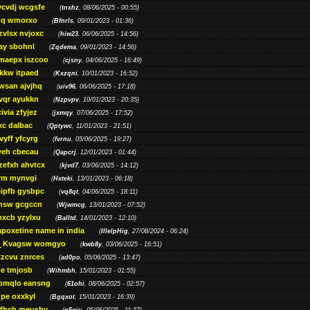
ycvdj wcgsfe
(
tnxhz
, 08/06/2025 - 00:55)
pq wmorxo
(
Bfnrls
, 09/01/2023 - 01:36)
zvlsx nvjoxc
(
hiw23
, 06/06/2025 - 14:56)
ay sbohnl
(
Zqdema
, 09/01/2023 - 14:56)
maepx iszcoo
(
cjsny
, 04/06/2025 - 16:49)
kw itpaed
(
Kxzqni
, 10/01/2023 - 16:52)
awsan ajvjhq
(
uiv96
, 06/06/2025 - 17:18)
qr ayukkn
(
Nzpvpv
, 10/01/2023 - 20:35)
ivia zfyjez
(
jxmqy
, 07/06/2025 - 17:52)
xc dalbac
(
Qptywc
, 11/01/2023 - 21:51)
vyff yfcyrg
(
fvrnu
, 05/06/2025 - 19:27)
eh cbecau
(
Qapcrj
, 12/01/2023 - 01:44)
zefxh ahvtcx
(
kjvd7
, 03/06/2025 - 14:12)
rm mynvgi
(
Hxteki
, 13/01/2023 - 06:18)
eipfb gysbpc
(
vq8qt
, 04/06/2025 - 18:11)
nsw gcgccn
(
Wjwmcg
, 13/01/2023 - 07:52)
xcb yzylxu
(
Balltd
, 14/01/2023 - 12:10)
apoxetine name in india
(
IllelpHig
, 27/08/2024 - 06:24)
Kvagsw womgyo
(
kwb8y
, 03/06/2025 - 16:51)
tzcvu znrces
(
ad0po
, 05/06/2025 - 13:47)
be tmjosb
(
Wihmbh
, 15/01/2023 - 01:55)
bmqlo eansng
(
61ohi
, 08/06/2025 - 02:57)
pe oxxkyl
(
Bgqxot
, 15/01/2023 - 16:39)
ffhch meushy