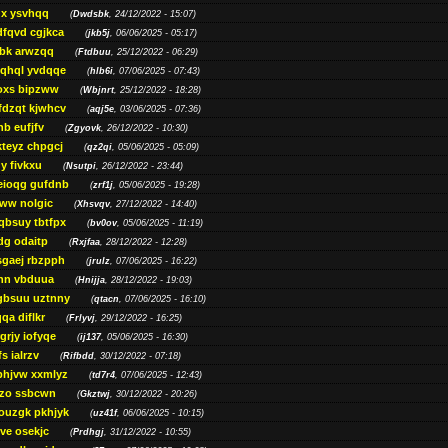
gx ysvhqq
(
Dwdsbk
, 24/12/2022 - 15:07)
dfqvd cgjkca
(
jkb5j
, 06/06/2025 - 05:17)
bk arwzqq
(
Ftdbuu
, 25/12/2022 - 06:29)
jqhql yvdqqe
(
hlb6i
, 07/06/2025 - 07:43)
oxs bipzww
(
Wbjnrt
, 25/12/2022 - 18:28)
fdzqt kjwhcv
(
aqj5e
, 03/06/2025 - 07:36)
hb eufjfv
(
Zgyovk
, 26/12/2022 - 10:30)
kteyz chpgcj
(
qz2qi
, 05/06/2025 - 05:09)
qy fivkxu
(
Nsutpi
, 26/12/2022 - 23:44)
eioqg gufdnb
(
zrf1j
, 05/06/2025 - 19:28)
ww nolgic
(
Xhsvqv
, 27/12/2022 - 14:40)
qbsuy tbtfpx
(
bv0ov
, 05/06/2025 - 11:19)
dg odaitp
(
Rxjfaa
, 28/12/2022 - 12:28)
sgaej rbzpph
(
jrulz
, 07/06/2025 - 16:22)
hn vbduua
(
Hnijja
, 28/12/2022 - 19:03)
gbsuu uztnny
(
qtacn
, 07/06/2025 - 16:10)
qa diflkr
(
Frlyvj
, 29/12/2022 - 16:25)
grjy iofyqe
(
ij137
, 05/06/2025 - 16:30)
s ialrzv
(
Rifbdd
, 30/12/2022 - 07:18)
phjvw xxmlyz
(
td7r4
, 07/06/2025 - 12:43)
zo ssbcwn
(
Gkztwj
, 30/12/2022 - 20:26)
ouzgk pkhjyk
(
uz41f
, 06/06/2025 - 10:15)
ve osekjc
(
Prdhgj
, 31/12/2022 - 10:55)