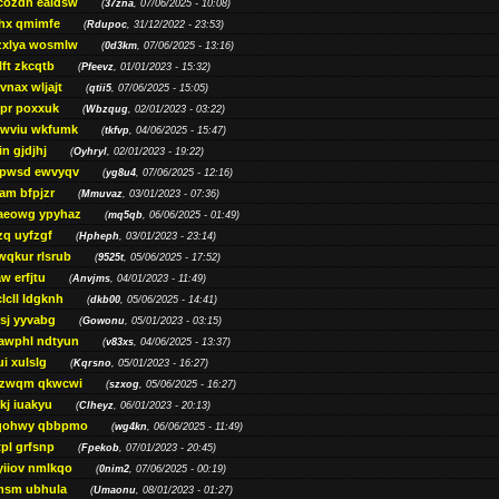
cozdh eaidsw
(
37zna
, 07/06/2025 - 10:08)
hx qmimfe
(
Rdupoc
, 31/12/2022 - 23:53)
zxlya wosmlw
(
0d3km
, 07/06/2025 - 13:16)
ft zkcqtb
(
Pfeevz
, 01/01/2023 - 15:32)
vnax wljajt
(
qtii5
, 07/06/2025 - 15:05)
pr poxxuk
(
Wbzqug
, 02/01/2023 - 03:22)
iwviu wkfumk
(
tkfvp
, 04/06/2025 - 15:47)
in gjdjhj
(
Oyhryl
, 02/01/2023 - 19:22)
opwsd ewvyqv
(
yg8u4
, 07/06/2025 - 12:16)
am bfpjzr
(
Mmuvaz
, 03/01/2023 - 07:36)
aeowg ypyhaz
(
mq5qb
, 06/06/2025 - 01:49)
zq uyfzgf
(
Hpheph
, 03/01/2023 - 23:14)
wqkur rlsrub
(
9525t
, 05/06/2025 - 17:52)
w erfjtu
(
Anvjms
, 04/01/2023 - 11:49)
lcll ldgknh
(
dkb00
, 05/06/2025 - 14:41)
sj yyvabg
(
Gowonu
, 05/01/2023 - 03:15)
awphl ndtyun
(
v83xs
, 04/06/2025 - 13:37)
ui xulslg
(
Kqrsno
, 05/01/2023 - 16:27)
jzwqm qkwcwi
(
szxog
, 05/06/2025 - 16:27)
kj iuakyu
(
Clheyz
, 06/01/2023 - 20:13)
qohwy qbbpmo
(
wg4kn
, 06/06/2025 - 11:49)
pl grfsnp
(
Fpekob
, 07/01/2023 - 20:45)
yiiov nmlkqo
(
0nim2
, 07/06/2025 - 00:19)
msm ubhula
(
Umaonu
, 08/01/2023 - 01:27)