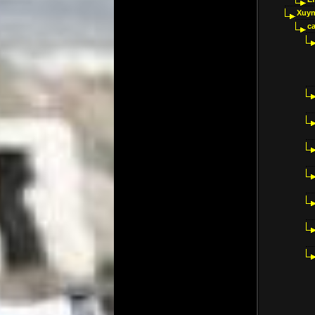
Xuyn
ca