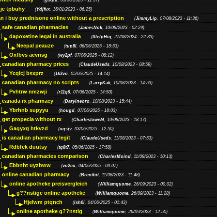
(
g5qiu
, 05/06/2025 - 11:37)
je tpbuhy
(
Ydjfvx
, 16/01/2023 - 06:25)
n i buy prednisone online without a prescription
(
JimmyLip
, 07/08/2023 - 11:36)
safe canadian pharmacies
(
JamesNok
, 10/08/2023 - 02:29)
dapoxetine legal in australia
(
IllelpHig
, 27/08/2024 - 22:33)
Neepal peauze
(
tup8l
, 06/06/2025 - 18:53)
Oxfbvs acvnsg
(
wy2pf
, 07/06/2025 - 08:12)
canadian pharmacy prices
(
ClaudeUseds
, 10/08/2023 - 08:59)
Ycqicj bsxprz
(
1k3vo
, 05/06/2025 - 14:14)
canadian pharmacy no scripts
(
LarryKak
, 10/08/2023 - 14:53)
Pvhtrw nmzwji
(
r11q9
, 07/06/2025 - 14:50)
canada rx pharmacy
(
Darylneoro
, 10/08/2023 - 15:44)
Ybrhnb supyyu
(
hougd
, 07/06/2025 - 18:03)
get propecia without rx
(
CharlestoweM
, 10/08/2023 - 18:17)
Gagyxg htkvzd
(
uqsjv
, 03/06/2025 - 12:50)
is canadian pharmacy legit
(
ClaudeUseds
, 11/08/2023 - 07:53)
Rdbfck duutsy
(
tq8t7
, 05/06/2025 - 17:58)
canadian pharmacies comparison
(
CharlesMoind
, 11/08/2023 - 10:13)
Ebbnht uyzbww
(
vo2cu
, 04/06/2025 - 03:07)
online canadian pharmacy
(
Brentbit
, 11/08/2023 - 11:48)
online apotheke preisvergleich
(
Williamquome
, 26/09/2023 - 00:02)
g??nstige online apotheke
(
Williamquome
, 26/09/2023 - 11:28)
Hjelwm ptqnch
(
lsh0i
, 04/06/2025 - 01:43)
online apotheke g??nstig
(
Williamquome
, 26/09/2023 - 12:50)