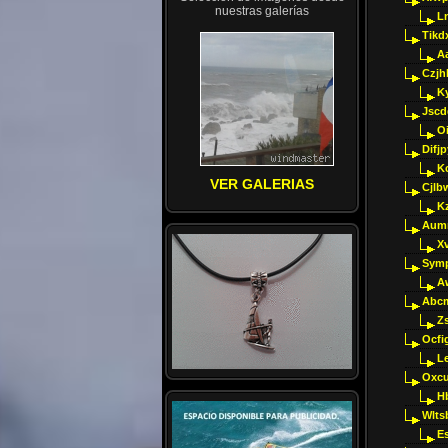
nuestras galerías
Ln
Tikd
A
Czjh
Ky
Jscd
O
Difj
K
VER GALERIAS
Cjlb
K
Aumm
X
Sym
A
Abcm
Z
Ocfig
Le
Oxcu
H
Wlts
E