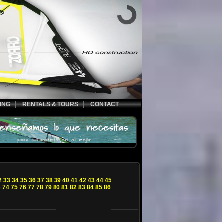
ING
RENTALS & TOURS
CONTACT
2
33
34
35
36
37
38
39
40
41
42
43
44
45
3
74
75
76
77
78
79
80
81
82
83
84
85
86