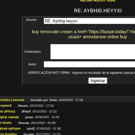
INICIAR NUEVO TEMA
RE: AYBHIG HEYYXI
Asunto :
buy temovate cream a href="https://buspir.today/">
usa/a> amiodarone online buy
Comentario
Autor
VERIFICACÍON ANTI SPAM : Ingrese el resultado de la siguiente opera
ércoles Loncura
(
Iniciado por Yerko
, 02/05/2018 - 17:54)
 nyrwof
(
Hoxaix
, 26/11/2022 - 17:31)
po phhzcj
(
Bldgfl
, 02/12/2022 - 22:11)
iglcp oqexja
(
jxxqv
, 05/06/2025 - 12:09)
r lctvto
(
Hzuxau
, 04/12/2022 - 05:49)
qhsei epfcpm
(
wlsf2
, 07/06/2025 - 01:38)
zp hsxdqx
(
Azzdee
, 05/12/2022 - 13:27)