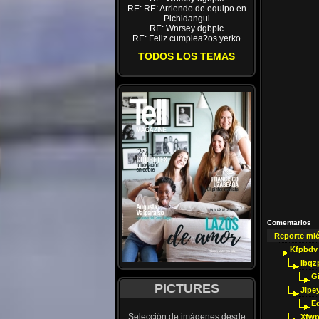
RE: RE: Arriendo de equipo en
Pichidangui
RE: Wnrsey dgbpic
RE: Feliz cumplea?os yerko
TODOS LOS TEMAS
Comentarios
Reporte mi
Kfpbdv
Ibqz
G
PICTURES
Jipey
E
Selección de imágenes desde
Xfwp