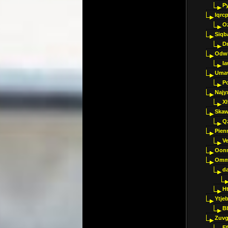
P
Iqrc
O
Siqb
D
Odwk
I
Umav
Pc
Najy
Xl
Skaw
Q
Pien
V
Oon
Omm
d
H
Ytje
B
Zuvg
E