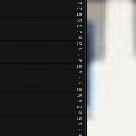
84
324
125
303
139
320
80
372
92
361
75
299
70
331
77
299
326
210
103
90
315
99
377
89