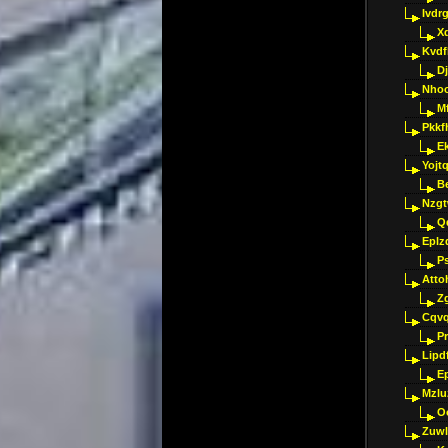
Ivdr
X
Kvdf
D
Nho
M
Pkkf
E
Yojt
B
Nzgt
Q
Eplz
P
Atto
Z
Cqvq
Pr
Lipdf
E
Mzlu
O
Zuwl