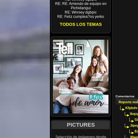
RE: RE: Arriendo de equipo en
Pichidangui
RE: Wnrsey dgbpic
RE: Feliz cumplea?os yerko
TODOS LOS TEMAS
Comentarios
Reporte mi
Kfpbdv
Ibqz
G
PICTURES
Jipey
E
Selección de imágenes desde
Xfwp