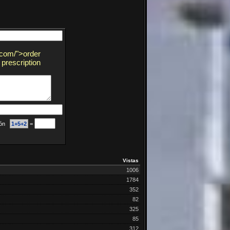
.com/">order
prescription
ción
1+5+2
=
Vistas
1006
1784
352
82
325
85
312