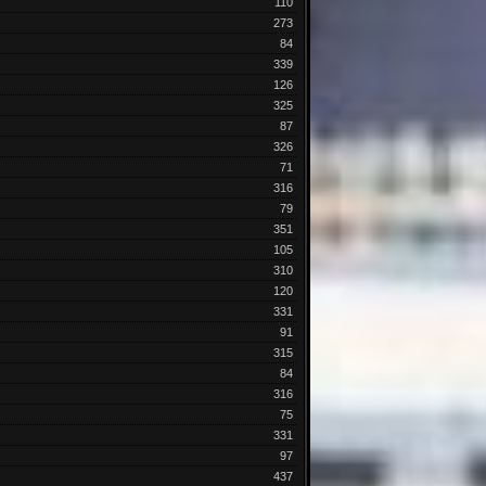
110
273
84
339
126
325
87
326
71
316
79
351
105
310
120
331
91
315
84
316
75
331
97
437