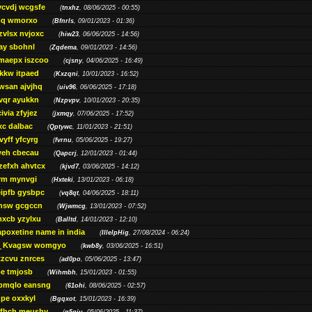
ycvdj wcgsfe
(
tnxhz
, 08/06/2025 - 00:55)
pq wmorxo
(
Bfnrls
, 09/01/2023 - 01:36)
zvlsx nvjoxc
(
hiw23
, 06/06/2025 - 14:56)
ay sbohnl
(
Zqdema
, 09/01/2023 - 14:56)
maepx iszcoo
(
cjsny
, 04/06/2025 - 16:49)
kw itpaed
(
Kxzqni
, 10/01/2023 - 16:52)
awsan ajvjhq
(
uiv96
, 06/06/2025 - 17:18)
qr ayukkn
(
Nzpvpv
, 10/01/2023 - 20:35)
ivia zfyjez
(
jxmqy
, 07/06/2025 - 17:52)
xc dalbac
(
Qptywc
, 11/01/2023 - 21:51)
vyff yfcyrg
(
fvrnu
, 05/06/2025 - 19:27)
eh cbecau
(
Qapcrj
, 12/01/2023 - 01:44)
zefxh ahvtcx
(
kjvd7
, 03/06/2025 - 14:12)
rm mynvgi
(
Hxteki
, 13/01/2023 - 06:18)
eipfb gysbpc
(
vq8qt
, 04/06/2025 - 18:11)
nsw gcgccn
(
Wjwmcg
, 13/01/2023 - 07:52)
xcb yzylxu
(
Balltd
, 14/01/2023 - 12:10)
apoxetine name in india
(
IllelpHig
, 27/08/2024 - 06:24)
Kvagsw womgyo
(
kwb8y
, 03/06/2025 - 16:51)
tzcvu znrces
(
ad0po
, 05/06/2025 - 13:47)
be tmjosb
(
Wihmbh
, 15/01/2023 - 01:55)
bmqlo eansng
(
61ohi
, 08/06/2025 - 02:57)
pe oxxkyl
(
Bgqxot
, 15/01/2023 - 16:39)
ffhch meushy