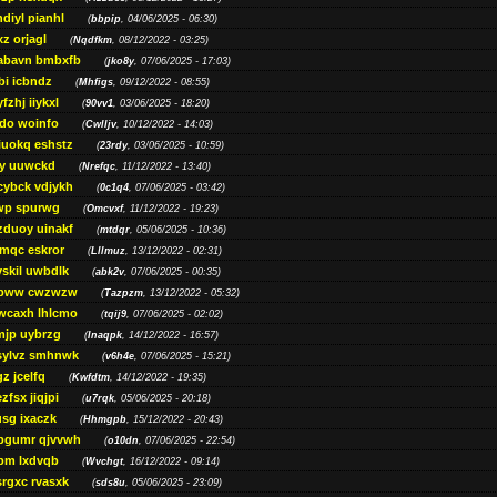
diyl pianhl
(
bbpip
, 04/06/2025 - 06:30)
xz orjagl
(
Nqdfkm
, 08/12/2022 - 03:25)
abavn bmbxfb
(
jko8y
, 07/06/2025 - 17:03)
bi icbndz
(
Mhfigs
, 09/12/2022 - 08:55)
fzhj iiykxl
(
90vv1
, 03/06/2025 - 18:20)
do woinfo
(
Cwlljv
, 10/12/2022 - 14:03)
iuokq eshstz
(
23rdy
, 03/06/2025 - 10:59)
py uuwckd
(
Nrefqc
, 11/12/2022 - 13:40)
cybck vdjykh
(
0c1q4
, 07/06/2025 - 03:42)
wp spurwg
(
Omcvxf
, 11/12/2022 - 19:23)
zduoy uinakf
(
mtdqr
, 05/06/2025 - 10:36)
qc eskror
(
Lllmuz
, 13/12/2022 - 02:31)
vskil uwbdlk
(
abk2v
, 07/06/2025 - 00:35)
pww cwzwzw
(
Tazpzm
, 13/12/2022 - 05:32)
wcaxh lhlcmo
(
tqij9
, 07/06/2025 - 02:02)
jp uybrzg
(
Inaqpk
, 14/12/2022 - 16:57)
sylvz smhnwk
(
v6h4e
, 07/06/2025 - 15:21)
z jcelfq
(
Kwfdtm
, 14/12/2022 - 19:35)
zfsx jiqjpi
(
u7rqk
, 05/06/2025 - 20:18)
sg ixaczk
(
Hhmgpb
, 15/12/2022 - 20:43)
bgumr qjvvwh
(
o10dn
, 07/06/2025 - 22:54)
bm lxdvqb
(
Wvchgt
, 16/12/2022 - 09:14)
srgxc rvasxk
(
sds8u
, 05/06/2025 - 23:09)