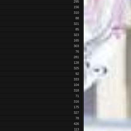
295
156
310
88
321
85
323
165
303
76
281
128
325
92
333
104
318
71
316
175
327
78
426
113