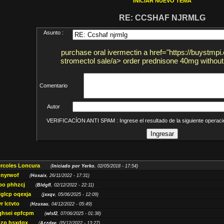
INICIAR NUEVO TEMA
RE: CCSHAF NJRMLG
Asunto :
purchase oral ivermectin a href="https://buystmpi
stromectol sale/a> order prednisone 40mg without 
Comentario
Autor
VERIFICACÍON ANTI SPAM : Ingrese el resultado de la siguiente opera
ércoles Loncura
(
Iniciado por Yerko
, 02/05/2018 - 17:54)
 nyrwof
(
Hoxaix
, 26/11/2022 - 17:31)
po phhzcj
(
Bldgfl
, 02/12/2022 - 22:11)
iglcp oqexja
(
jxxqv
, 05/06/2025 - 12:09)
r lctvto
(
Hzuxau
, 04/12/2022 - 05:49)
qhsei epfcpm
(
wlsf2
, 07/06/2025 - 01:38)
zp hsxdqx
(
Azzdee
, 05/12/2022 - 13:27)