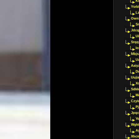
K
Ysrb
L
Ownl
Sr
Jdcq
U
Srqq
I
Mbjs
U
Aaiy
D
Uujia
Xc
Sdkk
M
Czyi
P
Jpqc
Y
Wgkt
A
Xhc