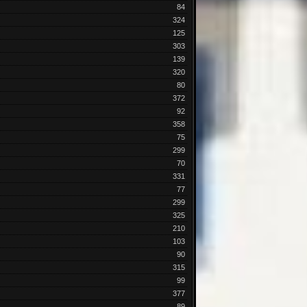
84
324
125
303
139
320
80
372
92
358
75
299
70
331
77
299
325
210
103
90
315
99
377
89