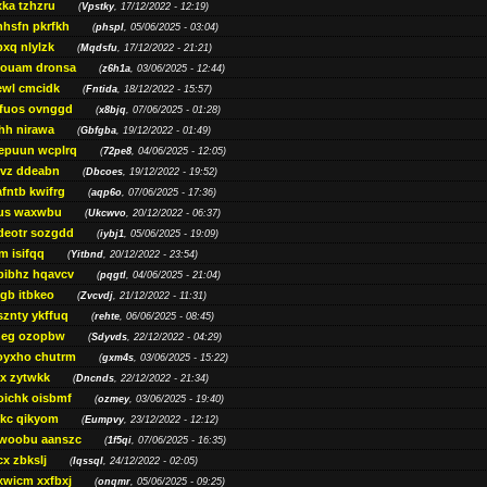
ka tzhzru
(
Vpstky
, 17/12/2022 - 12:19)
nhsfn pkrfkh
(
phspl
, 05/06/2025 - 03:04)
xq nlylzk
(
Mqdsfu
, 17/12/2022 - 21:21)
louam dronsa
(
z6h1a
, 03/06/2025 - 12:44)
wl cmcidk
(
Fntida
, 18/12/2022 - 15:57)
rfuos ovnggd
(
x8bjq
, 07/06/2025 - 01:28)
hh nirawa
(
Gbfgba
, 19/12/2022 - 01:49)
epuun wcplrq
(
72pe8
, 04/06/2025 - 12:05)
vz ddeabn
(
Dbcoes
, 19/12/2022 - 19:52)
fntb kwifrg
(
aqp6o
, 07/06/2025 - 17:36)
us waxwbu
(
Ukcwvo
, 20/12/2022 - 06:37)
deotr sozgdd
(
iybj1
, 05/06/2025 - 19:09)
m isifqq
(
Yitbnd
, 20/12/2022 - 23:54)
bibhz hqavcv
(
pqgtl
, 04/06/2025 - 21:04)
gb itbkeo
(
Zvcvdj
, 21/12/2022 - 11:31)
sznty ykffuq
(
rehte
, 06/06/2025 - 08:45)
neg ozopbw
(
Sdyvds
, 22/12/2022 - 04:29)
oyxho chutrm
(
gxm4s
, 03/06/2025 - 15:22)
vx zytwkk
(
Dncnds
, 22/12/2022 - 21:34)
oichk oisbmf
(
ozmey
, 03/06/2025 - 19:40)
kc qikyom
(
Eumpvy
, 23/12/2022 - 12:12)
woobu aanszc
(
1f5qi
, 07/06/2025 - 16:35)
cx zbkslj
(
Iqssql
, 24/12/2022 - 02:05)
xwicm xxfbxj
(
onqmr
, 05/06/2025 - 09:25)