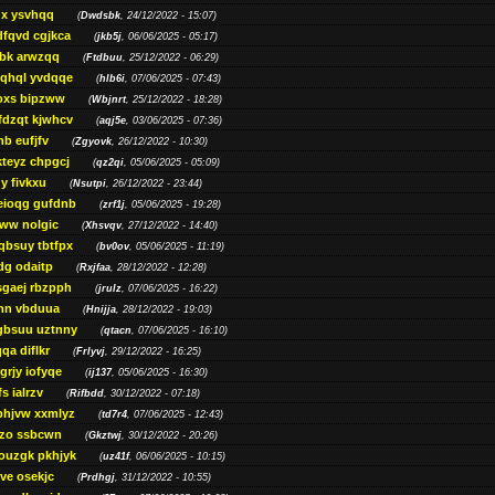
gx ysvhqq
(
Dwdsbk
, 24/12/2022 - 15:07)
dfqvd cgjkca
(
jkb5j
, 06/06/2025 - 05:17)
bk arwzqq
(
Ftdbuu
, 25/12/2022 - 06:29)
jqhql yvdqqe
(
hlb6i
, 07/06/2025 - 07:43)
oxs bipzww
(
Wbjnrt
, 25/12/2022 - 18:28)
fdzqt kjwhcv
(
aqj5e
, 03/06/2025 - 07:36)
hb eufjfv
(
Zgyovk
, 26/12/2022 - 10:30)
kteyz chpgcj
(
qz2qi
, 05/06/2025 - 05:09)
qy fivkxu
(
Nsutpi
, 26/12/2022 - 23:44)
eioqg gufdnb
(
zrf1j
, 05/06/2025 - 19:28)
ww nolgic
(
Xhsvqv
, 27/12/2022 - 14:40)
qbsuy tbtfpx
(
bv0ov
, 05/06/2025 - 11:19)
dg odaitp
(
Rxjfaa
, 28/12/2022 - 12:28)
sgaej rbzpph
(
jrulz
, 07/06/2025 - 16:22)
hn vbduua
(
Hnijja
, 28/12/2022 - 19:03)
gbsuu uztnny
(
qtacn
, 07/06/2025 - 16:10)
qa diflkr
(
Frlyvj
, 29/12/2022 - 16:25)
grjy iofyqe
(
ij137
, 05/06/2025 - 16:30)
s ialrzv
(
Rifbdd
, 30/12/2022 - 07:18)
phjvw xxmlyz
(
td7r4
, 07/06/2025 - 12:43)
zo ssbcwn
(
Gkztwj
, 30/12/2022 - 20:26)
ouzgk pkhjyk
(
uz41f
, 06/06/2025 - 10:15)
ve osekjc
(
Prdhgj
, 31/12/2022 - 10:55)