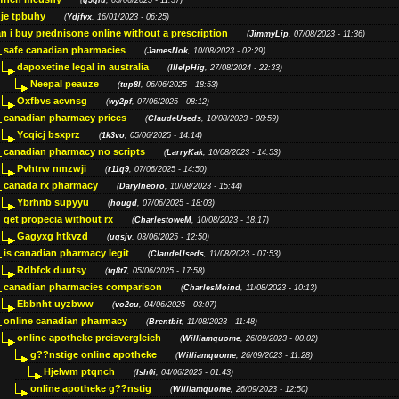
(
g5qiu
, 05/06/2025 - 11:37)
je tpbuhy
(
Ydjfvx
, 16/01/2023 - 06:25)
n i buy prednisone online without a prescription
(
JimmyLip
, 07/08/2023 - 11:36)
safe canadian pharmacies
(
JamesNok
, 10/08/2023 - 02:29)
dapoxetine legal in australia
(
IllelpHig
, 27/08/2024 - 22:33)
Neepal peauze
(
tup8l
, 06/06/2025 - 18:53)
Oxfbvs acvnsg
(
wy2pf
, 07/06/2025 - 08:12)
canadian pharmacy prices
(
ClaudeUseds
, 10/08/2023 - 08:59)
Ycqicj bsxprz
(
1k3vo
, 05/06/2025 - 14:14)
canadian pharmacy no scripts
(
LarryKak
, 10/08/2023 - 14:53)
Pvhtrw nmzwji
(
r11q9
, 07/06/2025 - 14:50)
canada rx pharmacy
(
Darylneoro
, 10/08/2023 - 15:44)
Ybrhnb supyyu
(
hougd
, 07/06/2025 - 18:03)
get propecia without rx
(
CharlestoweM
, 10/08/2023 - 18:17)
Gagyxg htkvzd
(
uqsjv
, 03/06/2025 - 12:50)
is canadian pharmacy legit
(
ClaudeUseds
, 11/08/2023 - 07:53)
Rdbfck duutsy
(
tq8t7
, 05/06/2025 - 17:58)
canadian pharmacies comparison
(
CharlesMoind
, 11/08/2023 - 10:13)
Ebbnht uyzbww
(
vo2cu
, 04/06/2025 - 03:07)
online canadian pharmacy
(
Brentbit
, 11/08/2023 - 11:48)
online apotheke preisvergleich
(
Williamquome
, 26/09/2023 - 00:02)
g??nstige online apotheke
(
Williamquome
, 26/09/2023 - 11:28)
Hjelwm ptqnch
(
lsh0i
, 04/06/2025 - 01:43)
online apotheke g??nstig
(
Williamquome
, 26/09/2023 - 12:50)