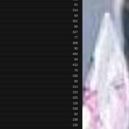
81
314
69
301
85
327
77
368
90
400
94
410
76
336
80
314
102
325
116
338
82
338
135