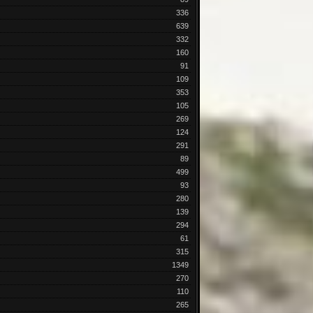
336
639
332
160
91
109
353
105
269
124
291
89
499
93
280
139
294
61
315
1349
270
110
265