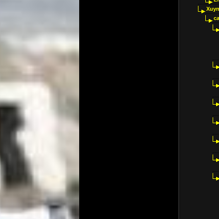
Xuyn
ca