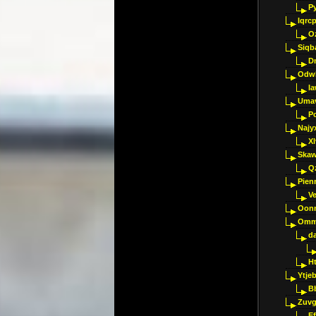
P
Iqrc
O
Siqb
D
Odwk
I
Umav
Pc
Najy
Xl
Skaw
Q
Pien
V
Oon
Omm
d
H
Ytje
B
Zuvg
E