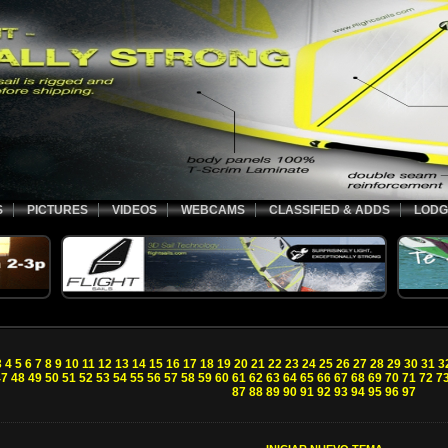
S
PICTURES
VIDEOS
WEBCAMS
CLASSIFIED & ADDS
LODG
3
4
5
6
7
8
9
10
11
12
13
14
15
16
17
18
19
20
21
22
23
24
25
26
27
28
29
30
31
3
47
48
49
50
51
52
53
54
55
56
57
58
59
60
61
62
63
64
65
66
67
68
69
70
71
72
7
87
88
89
90
91
92
93
94
95
96
97