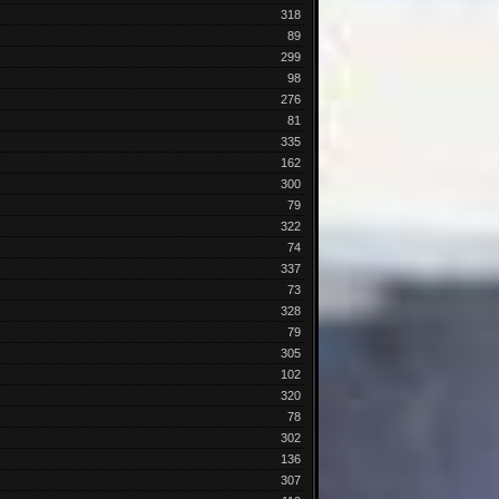
318
89
299
98
276
81
335
162
300
79
322
74
337
73
328
79
305
102
320
78
302
136
307