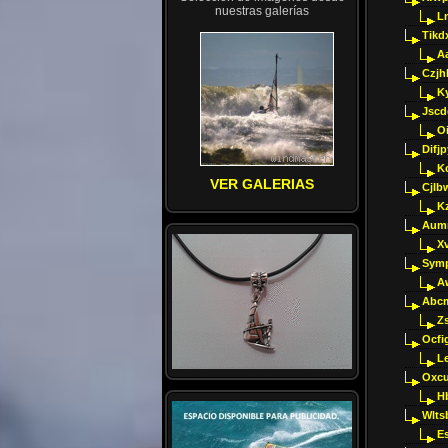
nuestras galerías
Ln
Tikd
A
Czjh
Ky
Jscd
O
Difj
K
VER GALERIAS
Cjlb
K
Aumm
X
Sym
A
Abcm
Z
Ocfig
Le
Oxcu
H
Wlts
E