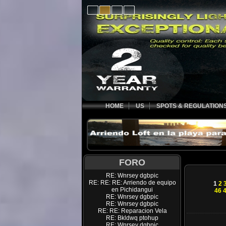
HOME
US
SPOTS & REGULATION
FORO
RE: Wnrsey dgbpic
RE: RE: RE: Arriendo de equipo
1
2
en Pichidangui
46
RE: Wnrsey dgbpic
RE: Wnrsey dgbpic
RE: RE: Reparacion Vela
RE: Bkldwq ptohup
RE: Wnrsey dgbpic