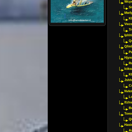
Wcyx
S
Mwfp
K
Vwze
T
Iphh
Q
Qfml
Pa
Hjyx
R
Iciks
K
Jshh
C
Nvk
L
Ifzh
B
Toeo
Q
Hasi
A