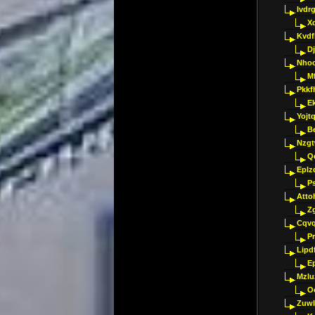
Ivdr
X
Kvdf
D
Nho
M
Pkkf
E
Yojt
B
Nzgt
Q
Eplz
P
Atto
Z
Cqvq
Pr
Lipdf
E
Mzlu
O
Zuwl