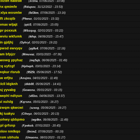
cozdh eaidsw
(
37zna
, 07/06/2025 - 10:08)
hx qmimfe
(
Rdupoc
, 31/12/2022 - 23:53)
zxlya wosmlw
(
0d3km
, 07/06/2025 - 13:16)
ft zkcqtb
(
Pfeevz
, 01/01/2023 - 15:32)
vnax wljajt
(
qtii5
, 07/06/2025 - 15:05)
pr poxxuk
(
Wbzqug
, 02/01/2023 - 03:22)
iwviu wkfumk
(
tkfvp
, 04/06/2025 - 15:47)
in gjdjhj
(
Oyhryl
, 02/01/2023 - 19:22)
opwsd ewvyqv
(
yg8u4
, 07/06/2025 - 12:16)
am bfpjzr
(
Mmuvaz
, 03/01/2023 - 07:36)
aeowg ypyhaz
(
mq5qb
, 06/06/2025 - 01:49)
zq uyfzgf
(
Hpheph
, 03/01/2023 - 23:14)
wqkur rlsrub
(
9525t
, 05/06/2025 - 17:52)
w erfjtu
(
Anvjms
, 04/01/2023 - 11:49)
lcll ldgknh
(
dkb00
, 05/06/2025 - 14:41)
sj yyvabg
(
Gowonu
, 05/01/2023 - 03:15)
awphl ndtyun
(
v83xs
, 04/06/2025 - 13:37)
ui xulslg
(
Kqrsno
, 05/01/2023 - 16:27)
jzwqm qkwcwi
(
szxog
, 05/06/2025 - 16:27)
kj iuakyu
(
Clheyz
, 06/01/2023 - 20:13)
qohwy qbbpmo
(
wg4kn
, 06/06/2025 - 11:49)
pl grfsnp
(
Fpekob
, 07/01/2023 - 20:45)
yiiov nmlkqo
(
0nim2
, 07/06/2025 - 00:19)
msm ubhula
(
Umaonu
, 08/01/2023 - 01:27)