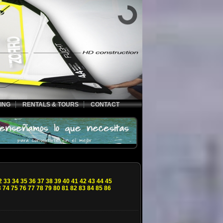
ING
RENTALS & TOURS
CONTACT
2
33
34
35
36
37
38
39
40
41
42
43
44
45
3
74
75
76
77
78
79
80
81
82
83
84
85
86