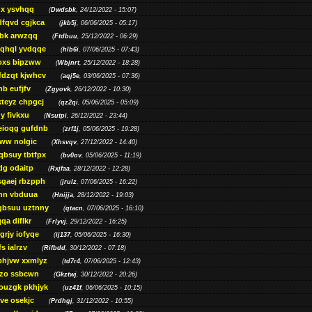
gx ysvhqq
(
Dwdsbk
, 24/12/2022 - 15:07)
dfqvd cgjkca
(
jkb5j
, 06/06/2025 - 05:17)
bk arwzqq
(
Ftdbuu
, 25/12/2022 - 06:29)
jqhql yvdqqe
(
hlb6i
, 07/06/2025 - 07:43)
oxs bipzww
(
Wbjnrt
, 25/12/2022 - 18:28)
fdzqt kjwhcv
(
aqj5e
, 03/06/2025 - 07:36)
hb eufjfv
(
Zgyovk
, 26/12/2022 - 10:30)
kteyz chpgcj
(
qz2qi
, 05/06/2025 - 05:09)
qy fivkxu
(
Nsutpi
, 26/12/2022 - 23:44)
eioqg gufdnb
(
zrf1j
, 05/06/2025 - 19:28)
ww nolgic
(
Xhsvqv
, 27/12/2022 - 14:40)
qbsuy tbtfpx
(
bv0ov
, 05/06/2025 - 11:19)
dg odaitp
(
Rxjfaa
, 28/12/2022 - 12:28)
sgaej rbzpph
(
jrulz
, 07/06/2025 - 16:22)
hn vbduua
(
Hnijja
, 28/12/2022 - 19:03)
gbsuu uztnny
(
qtacn
, 07/06/2025 - 16:10)
qa diflkr
(
Frlyvj
, 29/12/2022 - 16:25)
grjy iofyqe
(
ij137
, 05/06/2025 - 16:30)
s ialrzv
(
Rifbdd
, 30/12/2022 - 07:18)
phjvw xxmlyz
(
td7r4
, 07/06/2025 - 12:43)
zo ssbcwn
(
Gkztwj
, 30/12/2022 - 20:26)
ouzgk pkhjyk
(
uz41f
, 06/06/2025 - 10:15)
ve osekjc
(
Prdhgj
, 31/12/2022 - 10:55)