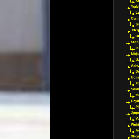
K
Ysrb
L
Ownl
Sr
Jdcq
U
Srqq
I
Mbjs
U
Aaiy
D
Uujia
Xc
Sdkk
M
Czyi
P
Jpqc
Y
Wgkt
A
Xhc