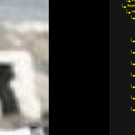
Xuyn
ca