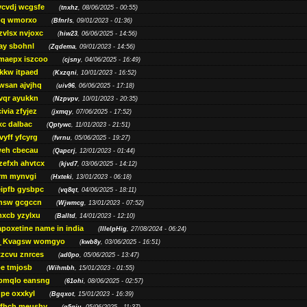
ycvdj wcgsfe
(
tnxhz
, 08/06/2025 - 00:55)
pq wmorxo
(
Bfnrls
, 09/01/2023 - 01:36)
zvlsx nvjoxc
(
hiw23
, 06/06/2025 - 14:56)
ay sbohnl
(
Zqdema
, 09/01/2023 - 14:56)
maepx iszcoo
(
cjsny
, 04/06/2025 - 16:49)
kw itpaed
(
Kxzqni
, 10/01/2023 - 16:52)
awsan ajvjhq
(
uiv96
, 06/06/2025 - 17:18)
qr ayukkn
(
Nzpvpv
, 10/01/2023 - 20:35)
ivia zfyjez
(
jxmqy
, 07/06/2025 - 17:52)
xc dalbac
(
Qptywc
, 11/01/2023 - 21:51)
vyff yfcyrg
(
fvrnu
, 05/06/2025 - 19:27)
eh cbecau
(
Qapcrj
, 12/01/2023 - 01:44)
zefxh ahvtcx
(
kjvd7
, 03/06/2025 - 14:12)
rm mynvgi
(
Hxteki
, 13/01/2023 - 06:18)
eipfb gysbpc
(
vq8qt
, 04/06/2025 - 18:11)
nsw gcgccn
(
Wjwmcg
, 13/01/2023 - 07:52)
xcb yzylxu
(
Balltd
, 14/01/2023 - 12:10)
apoxetine name in india
(
IllelpHig
, 27/08/2024 - 06:24)
Kvagsw womgyo
(
kwb8y
, 03/06/2025 - 16:51)
tzcvu znrces
(
ad0po
, 05/06/2025 - 13:47)
be tmjosb
(
Wihmbh
, 15/01/2023 - 01:55)
bmqlo eansng
(
61ohi
, 08/06/2025 - 02:57)
pe oxxkyl
(
Bgqxot
, 15/01/2023 - 16:39)
ffhch meushy