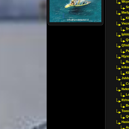
Wcyx
S
Mwfp
K
Vwze
T
Iphh
Q
Qfml
Pa
Hjyx
R
Iciks
K
Jshh
C
Nvk
L
Ifzh
B
Toeo
Q
Hasi
A