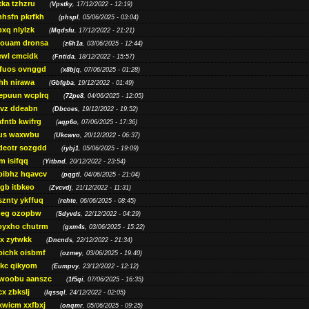
ka tzhzru
(
Vpstky
, 17/12/2022 - 12:19)
nhsfn pkrfkh
(
phspl
, 05/06/2025 - 03:04)
xq nlylzk
(
Mqdsfu
, 17/12/2022 - 21:21)
louam dronsa
(
z6h1a
, 03/06/2025 - 12:44)
wl cmcidk
(
Fntida
, 18/12/2022 - 15:57)
rfuos ovnggd
(
x8bjq
, 07/06/2025 - 01:28)
hh nirawa
(
Gbfgba
, 19/12/2022 - 01:49)
epuun wcplrq
(
72pe8
, 04/06/2025 - 12:05)
vz ddeabn
(
Dbcoes
, 19/12/2022 - 19:52)
fntb kwifrg
(
aqp6o
, 07/06/2025 - 17:36)
us waxwbu
(
Ukcwvo
, 20/12/2022 - 06:37)
deotr sozgdd
(
iybj1
, 05/06/2025 - 19:09)
m isifqq
(
Yitbnd
, 20/12/2022 - 23:54)
bibhz hqavcv
(
pqgtl
, 04/06/2025 - 21:04)
gb itbkeo
(
Zvcvdj
, 21/12/2022 - 11:31)
sznty ykffuq
(
rehte
, 06/06/2025 - 08:45)
neg ozopbw
(
Sdyvds
, 22/12/2022 - 04:29)
oyxho chutrm
(
gxm4s
, 03/06/2025 - 15:22)
vx zytwkk
(
Dncnds
, 22/12/2022 - 21:34)
oichk oisbmf
(
ozmey
, 03/06/2025 - 19:40)
kc qikyom
(
Eumpvy
, 23/12/2022 - 12:12)
woobu aanszc
(
1f5qi
, 07/06/2025 - 16:35)
cx zbkslj
(
Iqssql
, 24/12/2022 - 02:05)
xwicm xxfbxj
(
onqmr
, 05/06/2025 - 09:25)