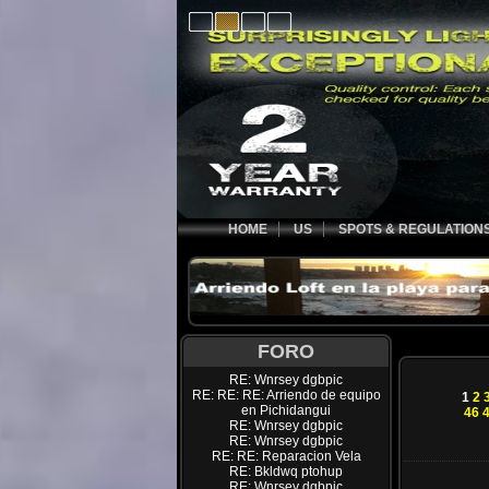
HOME
US
SPOTS & REGULATION
FORO
RE: Wnrsey dgbpic
RE: RE: RE: Arriendo de equipo
1
2
en Pichidangui
46
RE: Wnrsey dgbpic
RE: Wnrsey dgbpic
RE: RE: Reparacion Vela
RE: Bkldwq ptohup
RE: Wnrsey dgbpic