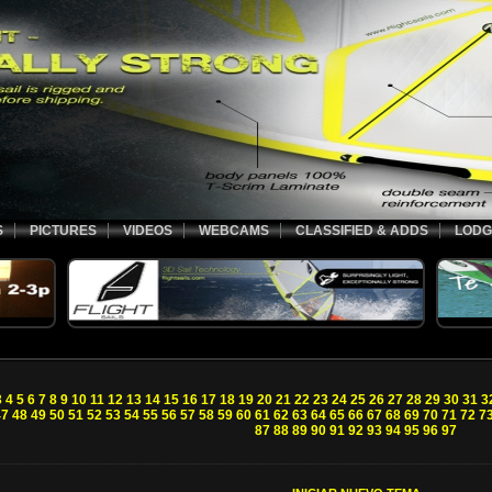
S
PICTURES
VIDEOS
WEBCAMS
CLASSIFIED & ADDS
LODG
3
4
5
6
7
8
9
10
11
12
13
14
15
16
17
18
19
20
21
22
23
24
25
26
27
28
29
30
31
3
47
48
49
50
51
52
53
54
55
56
57
58
59
60
61
62
63
64
65
66
67
68
69
70
71
72
7
87
88
89
90
91
92
93
94
95
96
97