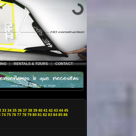
ING
RENTALS & TOURS
CONTACT
2
33
34
35
36
37
38
39
40
41
42
43
44
45
3
74
75
76
77
78
79
80
81
82
83
84
85
86