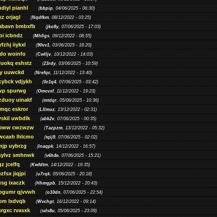
diyl pianhl
(
bbpip
, 04/06/2025 - 06:30)
xz orjagl
(
Nqdfkm
, 08/12/2022 - 03:25)
abavn bmbxfb
(
jko8y
, 07/06/2025 - 17:03)
bi icbndz
(
Mhfigs
, 09/12/2022 - 08:55)
fzhj iiykxl
(
90vv1
, 03/06/2025 - 18:20)
do woinfo
(
Cwlljv
, 10/12/2022 - 14:03)
iuokq eshstz
(
23rdy
, 03/06/2025 - 10:59)
py uuwckd
(
Nrefqc
, 11/12/2022 - 13:40)
cybck vdjykh
(
0c1q4
, 07/06/2025 - 03:42)
wp spurwg
(
Omcvxf
, 11/12/2022 - 19:23)
zduoy uinakf
(
mtdqr
, 05/06/2025 - 10:36)
qc eskror
(
Lllmuz
, 13/12/2022 - 02:31)
vskil uwbdlk
(
abk2v
, 07/06/2025 - 00:35)
pww cwzwzw
(
Tazpzm
, 13/12/2022 - 05:32)
wcaxh lhlcmo
(
tqij9
, 07/06/2025 - 02:02)
jp uybrzg
(
Inaqpk
, 14/12/2022 - 16:57)
sylvz smhnwk
(
v6h4e
, 07/06/2025 - 15:21)
z jcelfq
(
Kwfdtm
, 14/12/2022 - 19:35)
zfsx jiqjpi
(
u7rqk
, 05/06/2025 - 20:18)
sg ixaczk
(
Hhmgpb
, 15/12/2022 - 20:43)
bgumr qjvvwh
(
o10dn
, 07/06/2025 - 22:54)
bm lxdvqb
(
Wvchgt
, 16/12/2022 - 09:14)
srgxc rvasxk
(
sds8u
, 05/06/2025 - 23:09)