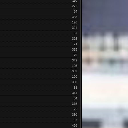
110
272
84
338
126
324
87
325
71
315
79
349
105
309
120
330
91
314
84
315
75
330
97
436