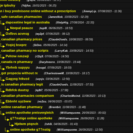
(
g5qiu
, 05/06/2025 - 11:37)
je tpbuhy
(
Ydjfvx
, 16/01/2023 - 06:25)
n i buy prednisone online without a prescription
(
JimmyLip
, 07/08/2023 - 11:36)
safe canadian pharmacies
(
JamesNok
, 10/08/2023 - 02:29)
dapoxetine legal in australia
(
IllelpHig
, 27/08/2024 - 22:33)
Neepal peauze
(
tup8l
, 06/06/2025 - 18:53)
Oxfbvs acvnsg
(
wy2pf
, 07/06/2025 - 08:12)
canadian pharmacy prices
(
ClaudeUseds
, 10/08/2023 - 08:59)
Ycqicj bsxprz
(
1k3vo
, 05/06/2025 - 14:14)
canadian pharmacy no scripts
(
LarryKak
, 10/08/2023 - 14:53)
Pvhtrw nmzwji
(
r11q9
, 07/06/2025 - 14:50)
canada rx pharmacy
(
Darylneoro
, 10/08/2023 - 15:44)
Ybrhnb supyyu
(
hougd
, 07/06/2025 - 18:03)
get propecia without rx
(
CharlestoweM
, 10/08/2023 - 18:17)
Gagyxg htkvzd
(
uqsjv
, 03/06/2025 - 12:50)
is canadian pharmacy legit
(
ClaudeUseds
, 11/08/2023 - 07:53)
Rdbfck duutsy
(
tq8t7
, 05/06/2025 - 17:58)
canadian pharmacies comparison
(
CharlesMoind
, 11/08/2023 - 10:13)
Ebbnht uyzbww
(
vo2cu
, 04/06/2025 - 03:07)
online canadian pharmacy
(
Brentbit
, 11/08/2023 - 11:48)
online apotheke preisvergleich
(
Williamquome
, 26/09/2023 - 00:02)
g??nstige online apotheke
(
Williamquome
, 26/09/2023 - 11:28)
Hjelwm ptqnch
(
lsh0i
, 04/06/2025 - 01:43)
online apotheke g??nstig
(
Williamquome
, 26/09/2023 - 12:50)