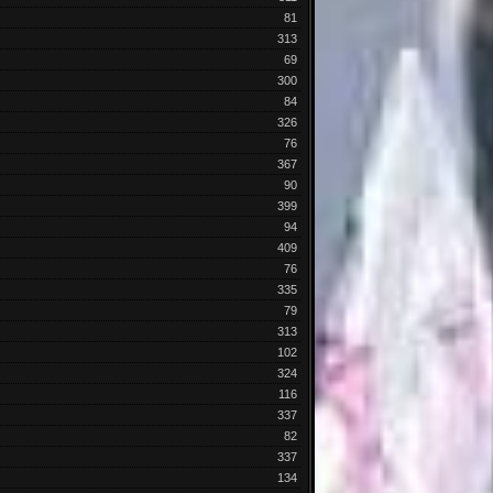
81
313
69
300
84
326
76
367
90
399
94
409
76
335
79
313
102
324
116
337
82
337
134