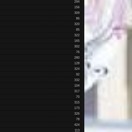
294
156
309
86
320
85
322
165
302
76
280
128
324
92
332
104
317
70
315
173
326
78
424
113