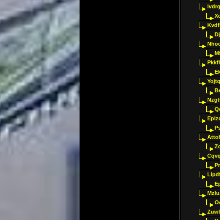
Ivdr
X
Kvdf
D
Nho
M
Pkkf
E
Yojt
B
Nzgt
Q
Eplz
P
Atto
Z
Cqvq
Pr
Lipdf
E
Mzlu
O
Zuwl