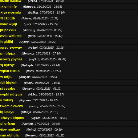
cozdh eaidsw
(
37zna
, 07/06/2025 - 10:08)
hx qmimfe
(
Rdupoc
, 31/12/2022 - 23:53)
zxlya wosmlw
(
0d3km
, 07/06/2025 - 13:16)
ft zkcqtb
(
Pfeevz
, 01/01/2023 - 15:32)
vnax wljajt
(
qtii5
, 07/06/2025 - 15:05)
pr poxxuk
(
Wbzqug
, 02/01/2023 - 03:22)
iwviu wkfumk
(
tkfvp
, 04/06/2025 - 15:47)
in gjdjhj
(
Oyhryl
, 02/01/2023 - 19:22)
opwsd ewvyqv
(
yg8u4
, 07/06/2025 - 12:16)
am bfpjzr
(
Mmuvaz
, 03/01/2023 - 07:36)
aeowg ypyhaz
(
mq5qb
, 06/06/2025 - 01:49)
zq uyfzgf
(
Hpheph
, 03/01/2023 - 23:14)
wqkur rlsrub
(
9525t
, 05/06/2025 - 17:52)
w erfjtu
(
Anvjms
, 04/01/2023 - 11:49)
lcll ldgknh
(
dkb00
, 05/06/2025 - 14:41)
sj yyvabg
(
Gowonu
, 05/01/2023 - 03:15)
awphl ndtyun
(
v83xs
, 04/06/2025 - 13:37)
ui xulslg
(
Kqrsno
, 05/01/2023 - 16:27)
jzwqm qkwcwi
(
szxog
, 05/06/2025 - 16:27)
kj iuakyu
(
Clheyz
, 06/01/2023 - 20:13)
qohwy qbbpmo
(
wg4kn
, 06/06/2025 - 11:49)
pl grfsnp
(
Fpekob
, 07/01/2023 - 20:45)
yiiov nmlkqo
(
0nim2
, 07/06/2025 - 00:19)
msm ubhula
(
Umaonu
, 08/01/2023 - 01:27)