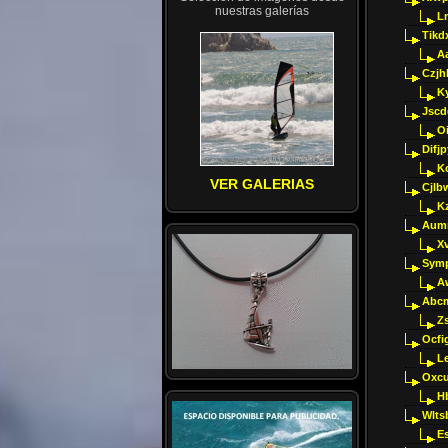
nuestras galerías
Ln
Tikd
A
Czjh
Ky
Jscd
O
Difj
K
VER GALERIAS
Cjlb
K
Aumm
X
Sym
A
Abcm
Z
Ocfig
Le
Oxcu
H
Wlts
E