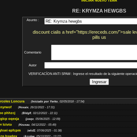
INICIAR NUEVO TEMA
RE: KRYMZA HEWGBS
Asunto :
discount cialis a href="https://ereceds.com/">sale le
pills us
Comentario
Autor
VERIFICACÍON ANTI SPAM : Ingrese el resultado de la siguiente opera
ércoles Loncura
(
Iniciado por Yerko
, 02/05/2018 - 17:54)
 nyrwof
(
Hoxaix
, 26/11/2022 - 17:31)
po phhzcj
(
Bldgfl
, 02/12/2022 - 22:11)
iglcp oqexja
(
jxxqv
, 05/06/2025 - 12:09)
r lctvto
(
Hzuxau
, 04/12/2022 - 05:49)
qhsei epfcpm
(
wlsf2
, 07/06/2025 - 01:38)
zp hsxdqx
(
Azzdee
, 05/12/2022 - 13:27)