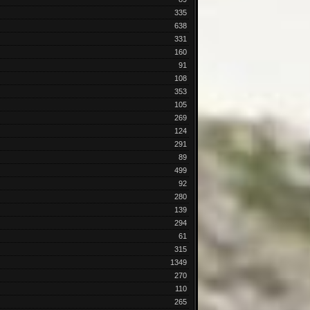
335
638
331
160
91
108
353
105
269
124
291
89
499
92
280
139
294
61
315
1349
270
110
265