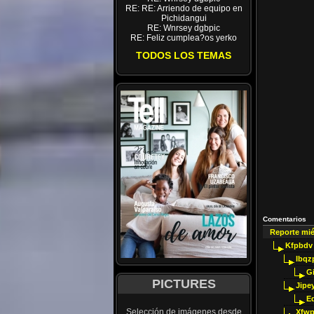
RE: RE: Arriendo de equipo en
Pichidangui
RE: Wnrsey dgbpic
RE: Feliz cumplea?os yerko
TODOS LOS TEMAS
Comentarios
Reporte mi
Kfpbdv
Ibqz
G
PICTURES
Jipey
E
Selección de imágenes desde
Xfwp