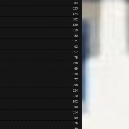
84
323
124
302
139
319
80
371
92
357
75
298
69
330
77
298
324
210
102
90
314
99
376
89