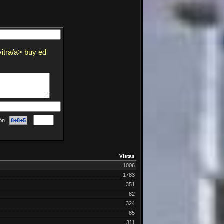
vitra/a> buy ed
ción
8+8+5
=
Vistas
1006
1783
351
82
324
85
311