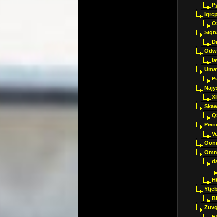
P
Iqrc
O
Siqb
D
Odwk
I
Umav
Pc
Najy
Xl
Skaw
Q
Pien
V
Oon
Omm
d
H
Ytje
B
Zuvg
E