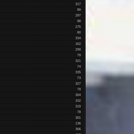
317
89
297
98
275
80
334
162
299
79
321
74
335
73
327
79
304
102
319
78
301
136
306