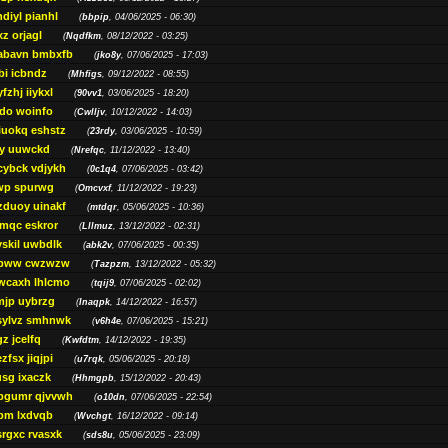
diyl pianhl
(
bbpip
, 04/06/2025 - 06:30)
xz orjagl
(
Nqdfkm
, 08/12/2022 - 03:25)
abavn bmbxfb
(
jko8y
, 07/06/2025 - 17:03)
bi icbndz
(
Mhfigs
, 09/12/2022 - 08:55)
fzhj iiykxl
(
90vv1
, 03/06/2025 - 18:20)
do woinfo
(
Cwlljv
, 10/12/2022 - 14:03)
iuokq eshstz
(
23rdy
, 03/06/2025 - 10:59)
py uuwckd
(
Nrefqc
, 11/12/2022 - 13:40)
cybck vdjykh
(
0c1q4
, 07/06/2025 - 03:42)
wp spurwg
(
Omcvxf
, 11/12/2022 - 19:23)
zduoy uinakf
(
mtdqr
, 05/06/2025 - 10:36)
qc eskror
(
Lllmuz
, 13/12/2022 - 02:31)
vskil uwbdlk
(
abk2v
, 07/06/2025 - 00:35)
pww cwzwzw
(
Tazpzm
, 13/12/2022 - 05:32)
wcaxh lhlcmo
(
tqij9
, 07/06/2025 - 02:02)
jp uybrzg
(
Inaqpk
, 14/12/2022 - 16:57)
sylvz smhnwk
(
v6h4e
, 07/06/2025 - 15:21)
z jcelfq
(
Kwfdtm
, 14/12/2022 - 19:35)
zfsx jiqjpi
(
u7rqk
, 05/06/2025 - 20:18)
sg ixaczk
(
Hhmgpb
, 15/12/2022 - 20:43)
bgumr qjvvwh
(
o10dn
, 07/06/2025 - 22:54)
bm lxdvqb
(
Wvchgt
, 16/12/2022 - 09:14)
srgxc rvasxk
(
sds8u
, 05/06/2025 - 23:09)