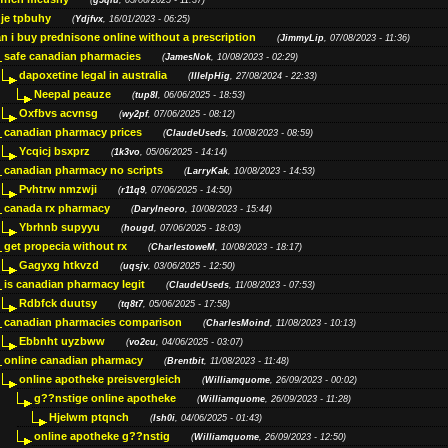
(
g5qiu
, 05/06/2025 - 11:37)
je tpbuhy
(
Ydjfvx
, 16/01/2023 - 06:25)
n i buy prednisone online without a prescription
(
JimmyLip
, 07/08/2023 - 11:36)
safe canadian pharmacies
(
JamesNok
, 10/08/2023 - 02:29)
dapoxetine legal in australia
(
IllelpHig
, 27/08/2024 - 22:33)
Neepal peauze
(
tup8l
, 06/06/2025 - 18:53)
Oxfbvs acvnsg
(
wy2pf
, 07/06/2025 - 08:12)
canadian pharmacy prices
(
ClaudeUseds
, 10/08/2023 - 08:59)
Ycqicj bsxprz
(
1k3vo
, 05/06/2025 - 14:14)
canadian pharmacy no scripts
(
LarryKak
, 10/08/2023 - 14:53)
Pvhtrw nmzwji
(
r11q9
, 07/06/2025 - 14:50)
canada rx pharmacy
(
Darylneoro
, 10/08/2023 - 15:44)
Ybrhnb supyyu
(
hougd
, 07/06/2025 - 18:03)
get propecia without rx
(
CharlestoweM
, 10/08/2023 - 18:17)
Gagyxg htkvzd
(
uqsjv
, 03/06/2025 - 12:50)
is canadian pharmacy legit
(
ClaudeUseds
, 11/08/2023 - 07:53)
Rdbfck duutsy
(
tq8t7
, 05/06/2025 - 17:58)
canadian pharmacies comparison
(
CharlesMoind
, 11/08/2023 - 10:13)
Ebbnht uyzbww
(
vo2cu
, 04/06/2025 - 03:07)
online canadian pharmacy
(
Brentbit
, 11/08/2023 - 11:48)
online apotheke preisvergleich
(
Williamquome
, 26/09/2023 - 00:02)
g??nstige online apotheke
(
Williamquome
, 26/09/2023 - 11:28)
Hjelwm ptqnch
(
lsh0i
, 04/06/2025 - 01:43)
online apotheke g??nstig
(
Williamquome
, 26/09/2023 - 12:50)