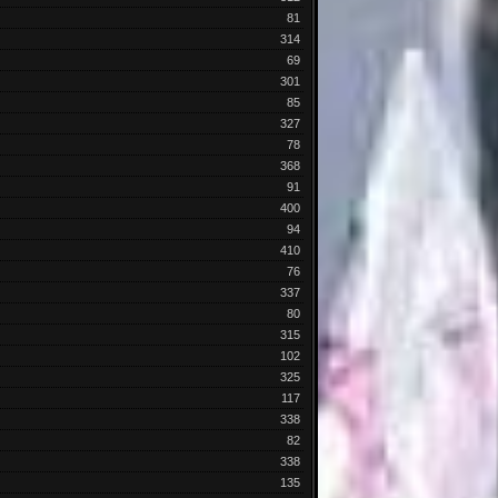
81
314
69
301
85
327
78
368
91
400
94
410
76
337
80
315
102
325
117
338
82
338
135