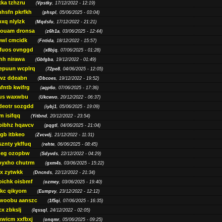
ka tzhzru
(
Vpstky
, 17/12/2022 - 12:19)
nhsfn pkrfkh
(
phspl
, 05/06/2025 - 03:04)
xq nlylzk
(
Mqdsfu
, 17/12/2022 - 21:21)
louam dronsa
(
z6h1a
, 03/06/2025 - 12:44)
wl cmcidk
(
Fntida
, 18/12/2022 - 15:57)
rfuos ovnggd
(
x8bjq
, 07/06/2025 - 01:28)
hh nirawa
(
Gbfgba
, 19/12/2022 - 01:49)
epuun wcplrq
(
72pe8
, 04/06/2025 - 12:05)
vz ddeabn
(
Dbcoes
, 19/12/2022 - 19:52)
fntb kwifrg
(
aqp6o
, 07/06/2025 - 17:36)
us waxwbu
(
Ukcwvo
, 20/12/2022 - 06:37)
deotr sozgdd
(
iybj1
, 05/06/2025 - 19:09)
m isifqq
(
Yitbnd
, 20/12/2022 - 23:54)
bibhz hqavcv
(
pqgtl
, 04/06/2025 - 21:04)
gb itbkeo
(
Zvcvdj
, 21/12/2022 - 11:31)
sznty ykffuq
(
rehte
, 06/06/2025 - 08:45)
neg ozopbw
(
Sdyvds
, 22/12/2022 - 04:29)
oyxho chutrm
(
gxm4s
, 03/06/2025 - 15:22)
vx zytwkk
(
Dncnds
, 22/12/2022 - 21:34)
oichk oisbmf
(
ozmey
, 03/06/2025 - 19:40)
kc qikyom
(
Eumpvy
, 23/12/2022 - 12:12)
woobu aanszc
(
1f5qi
, 07/06/2025 - 16:35)
cx zbkslj
(
Iqssql
, 24/12/2022 - 02:05)
xwicm xxfbxj
(
onqmr
, 05/06/2025 - 09:25)