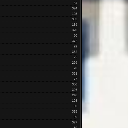
84
324
125
303
139
320
80
372
92
362
75
299
70
331
77
300
326
210
103
90
315
99
377
89