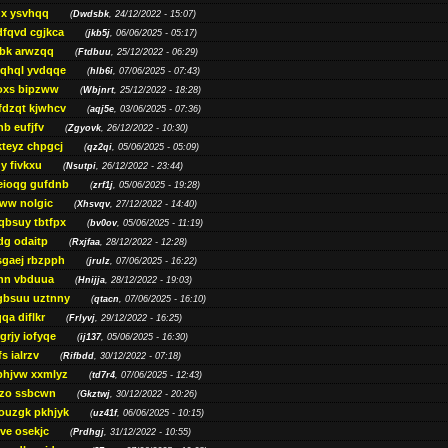
gx ysvhqq
(
Dwdsbk
, 24/12/2022 - 15:07)
dfqvd cgjkca
(
jkb5j
, 06/06/2025 - 05:17)
bk arwzqq
(
Ftdbuu
, 25/12/2022 - 06:29)
jqhql yvdqqe
(
hlb6i
, 07/06/2025 - 07:43)
oxs bipzww
(
Wbjnrt
, 25/12/2022 - 18:28)
fdzqt kjwhcv
(
aqj5e
, 03/06/2025 - 07:36)
hb eufjfv
(
Zgyovk
, 26/12/2022 - 10:30)
kteyz chpgcj
(
qz2qi
, 05/06/2025 - 05:09)
qy fivkxu
(
Nsutpi
, 26/12/2022 - 23:44)
eioqg gufdnb
(
zrf1j
, 05/06/2025 - 19:28)
ww nolgic
(
Xhsvqv
, 27/12/2022 - 14:40)
qbsuy tbtfpx
(
bv0ov
, 05/06/2025 - 11:19)
dg odaitp
(
Rxjfaa
, 28/12/2022 - 12:28)
sgaej rbzpph
(
jrulz
, 07/06/2025 - 16:22)
hn vbduua
(
Hnijja
, 28/12/2022 - 19:03)
gbsuu uztnny
(
qtacn
, 07/06/2025 - 16:10)
qa diflkr
(
Frlyvj
, 29/12/2022 - 16:25)
grjy iofyqe
(
ij137
, 05/06/2025 - 16:30)
s ialrzv
(
Rifbdd
, 30/12/2022 - 07:18)
phjvw xxmlyz
(
td7r4
, 07/06/2025 - 12:43)
zo ssbcwn
(
Gkztwj
, 30/12/2022 - 20:26)
ouzgk pkhjyk
(
uz41f
, 06/06/2025 - 10:15)
ve osekjc
(
Prdhgj
, 31/12/2022 - 10:55)