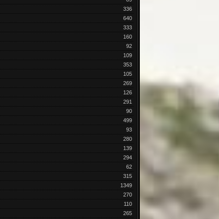
336
640
333
160
92
109
353
105
269
126
291
90
499
93
280
139
294
62
315
1349
270
110
265