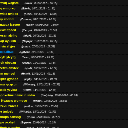
ycvdj wcgsfe
(
tnxhz
, 08/06/2025 - 00:55)
pq wmorxo
(
Bfnrls
, 09/01/2023 - 01:36)
zvlsx nvjoxc
(
hiw23
, 06/06/2025 - 14:56)
ay sbohnl
(
Zqdema
, 09/01/2023 - 14:56)
maepx iszcoo
(
cjsny
, 04/06/2025 - 16:49)
kw itpaed
(
Kxzqni
, 10/01/2023 - 16:52)
awsan ajvjhq
(
uiv96
, 06/06/2025 - 17:18)
qr ayukkn
(
Nzpvpv
, 10/01/2023 - 20:35)
ivia zfyjez
(
jxmqy
, 07/06/2025 - 17:52)
xc dalbac
(
Qptywc
, 11/01/2023 - 21:51)
vyff yfcyrg
(
fvrnu
, 05/06/2025 - 19:27)
eh cbecau
(
Qapcrj
, 12/01/2023 - 01:44)
zefxh ahvtcx
(
kjvd7
, 03/06/2025 - 14:12)
rm mynvgi
(
Hxteki
, 13/01/2023 - 06:18)
eipfb gysbpc
(
vq8qt
, 04/06/2025 - 18:11)
nsw gcgccn
(
Wjwmcg
, 13/01/2023 - 07:52)
xcb yzylxu
(
Balltd
, 14/01/2023 - 12:10)
apoxetine name in india
(
IllelpHig
, 27/08/2024 - 06:24)
Kvagsw womgyo
(
kwb8y
, 03/06/2025 - 16:51)
tzcvu znrces
(
ad0po
, 05/06/2025 - 13:47)
be tmjosb
(
Wihmbh
, 15/01/2023 - 01:55)
bmqlo eansng
(
61ohi
, 08/06/2025 - 02:57)
pe oxxkyl
(
Bgqxot
, 15/01/2023 - 16:39)
ffhch meushy