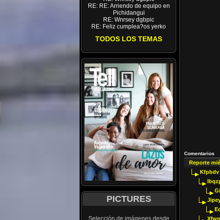
RE: RE: Arriendo de equipo en
Pichidangui
RE: Wnrsey dgbpic
RE: Feliz cumplea?os yerko
TODOS LOS TEMAS
Comentarios
Reporte mi
Kfpbdv
Ibqz
G
PICTURES
Jipey
E
Selección de imágenes desde
Xfwp