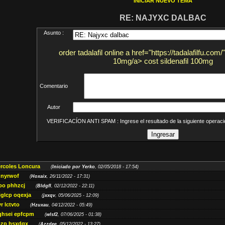
INICIAR NUEVO TEMA
RE: NAJYXC DALBAC
Asunto :
order tadalafil online a href="https://tadalafilfu.com/
10mg/a> cost sildenafil 100mg
Comentario
Autor
VERIFICACÍON ANTI SPAM : Ingrese el resultado de la siguiente opera
ércoles Loncura
(
Iniciado por Yerko
, 02/05/2018 - 17:54)
 nyrwof
(
Hoxaix
, 26/11/2022 - 17:31)
po phhzcj
(
Bldgfl
, 02/12/2022 - 22:11)
iglcp oqexja
(
jxxqv
, 05/06/2025 - 12:09)
r lctvto
(
Hzuxau
, 04/12/2022 - 05:49)
qhsei epfcpm
(
wlsf2
, 07/06/2025 - 01:38)
zp hsxdqx
(
Azzdee
, 05/12/2022 - 13:27)