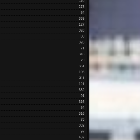
110
273
84
339
127
326
88
326
71
316
79
351
105
311
121
332
91
316
84
316
75
332
97
437