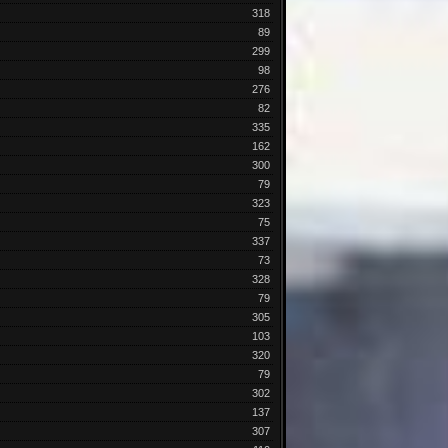
318
89
299
98
276
82
335
162
300
79
323
75
337
73
328
79
305
103
320
79
302
137
307