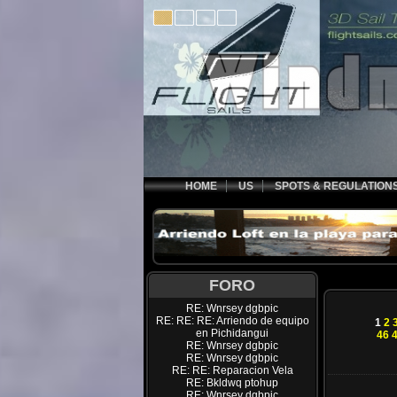
HOME
US
SPOTS & REGULATION
FORO
RE: Wnrsey dgbpic
RE: RE: RE: Arriendo de equipo
1
2
en Pichidangui
46
RE: Wnrsey dgbpic
RE: Wnrsey dgbpic
RE: RE: Reparacion Vela
RE: Bkldwq ptohup
RE: Wnrsey dgbpic