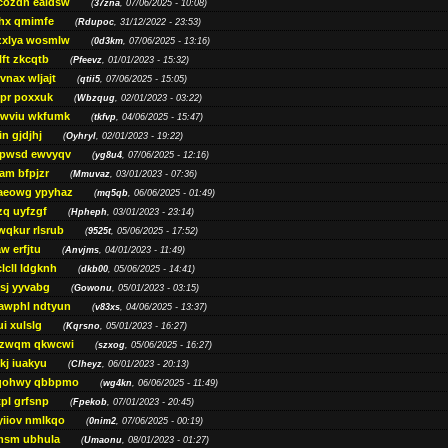
cozdh eaidsw
(
37zna
, 07/06/2025 - 10:08)
hx qmimfe
(
Rdupoc
, 31/12/2022 - 23:53)
zxlya wosmlw
(
0d3km
, 07/06/2025 - 13:16)
ft zkcqtb
(
Pfeevz
, 01/01/2023 - 15:32)
vnax wljajt
(
qtii5
, 07/06/2025 - 15:05)
pr poxxuk
(
Wbzqug
, 02/01/2023 - 03:22)
iwviu wkfumk
(
tkfvp
, 04/06/2025 - 15:47)
in gjdjhj
(
Oyhryl
, 02/01/2023 - 19:22)
opwsd ewvyqv
(
yg8u4
, 07/06/2025 - 12:16)
am bfpjzr
(
Mmuvaz
, 03/01/2023 - 07:36)
aeowg ypyhaz
(
mq5qb
, 06/06/2025 - 01:49)
zq uyfzgf
(
Hpheph
, 03/01/2023 - 23:14)
wqkur rlsrub
(
9525t
, 05/06/2025 - 17:52)
w erfjtu
(
Anvjms
, 04/01/2023 - 11:49)
lcll ldgknh
(
dkb00
, 05/06/2025 - 14:41)
sj yyvabg
(
Gowonu
, 05/01/2023 - 03:15)
awphl ndtyun
(
v83xs
, 04/06/2025 - 13:37)
ui xulslg
(
Kqrsno
, 05/01/2023 - 16:27)
jzwqm qkwcwi
(
szxog
, 05/06/2025 - 16:27)
kj iuakyu
(
Clheyz
, 06/01/2023 - 20:13)
qohwy qbbpmo
(
wg4kn
, 06/06/2025 - 11:49)
pl grfsnp
(
Fpekob
, 07/01/2023 - 20:45)
yiiov nmlkqo
(
0nim2
, 07/06/2025 - 00:19)
msm ubhula
(
Umaonu
, 08/01/2023 - 01:27)