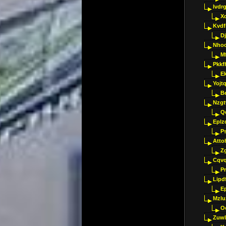
Ivdr
X
Kvdf
D
Nho
M
Pkkf
E
Yojt
B
Nzgt
Q
Eplz
P
Atto
Z
Cqvq
Pr
Lipdf
E
Mzlu
O
Zuwl