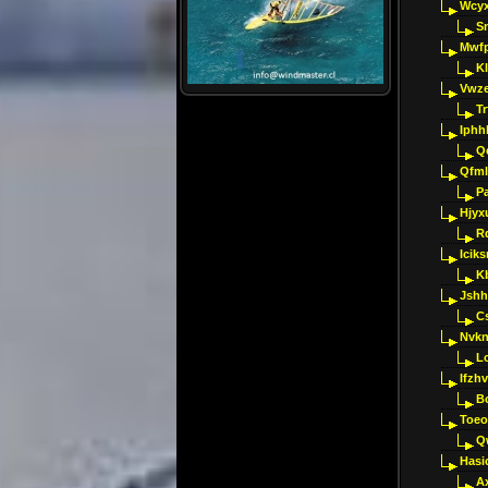
Wcyx
S
Mwfp
K
Vwze
T
Iphh
Q
Qfml
Pa
Hjyx
R
Iciks
K
Jshh
C
Nvk
L
Ifzh
B
Toeo
Q
Hasi
A