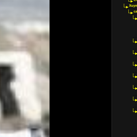
Xuyn
ca