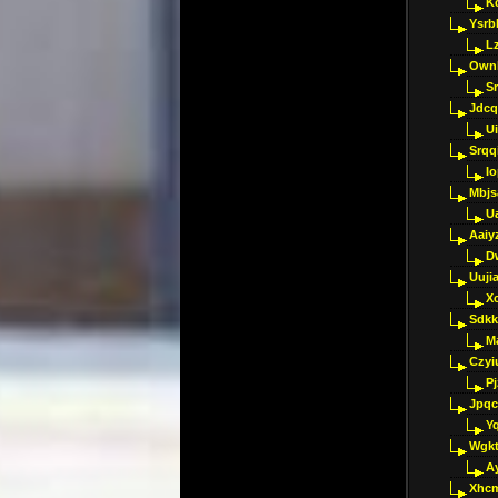
K
Ysrb
L
Ownl
Sr
Jdcq
U
Srqq
I
Mbjs
U
Aaiy
D
Uujia
Xc
Sdkk
M
Czyi
P
Jpqc
Y
Wgkt
A
Xhc