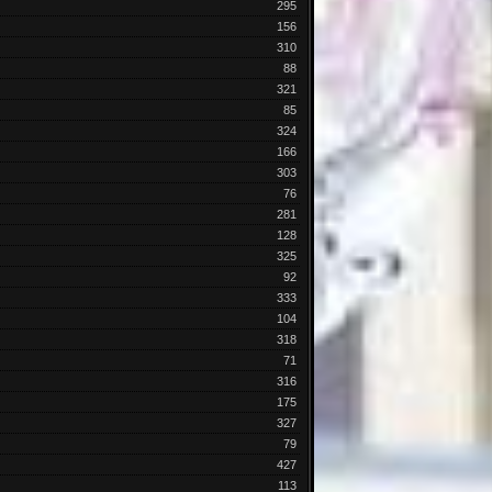
295
156
310
88
321
85
324
166
303
76
281
128
325
92
333
104
318
71
316
175
327
79
427
113