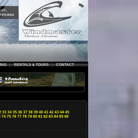
ING
RENTALS & TOURS
CONTACT
2
33
34
35
36
37
38
39
40
41
42
43
44
45
3
74
75
76
77
78
79
80
81
82
83
84
85
86