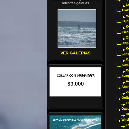
nuestras galerías
Ln
Tikd
A
Czjh
Ky
Jscd
O
Difj
K
VER GALERIAS
Cjlb
K
Aumm
X
Sym
A
Abcm
Z
Ocfig
Le
Oxcu
H
Wlts
E