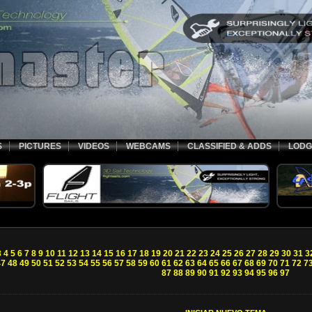
S
PICTURES
VIDEOS
WEBCAMS
CLASSIFIED & ADDS
LODG
3
4
5
6
7
8
9
10
11
12
13
14
15
16
17
18
19
20
21
22
23
24
25
26
27
28
29
30
31
3
47
48
49
50
51
52
53
54
55
56
57
58
59
60
61
62
63
64
65
66
67
68
69
70
71
72
7
87
88
89
90
91
92
93
94
95
96
97