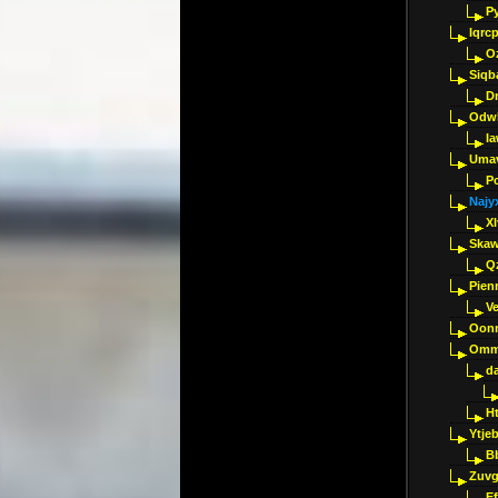
P
Iqrc
O
Siqb
D
Odwk
I
Umav
Pc
Najy
Xl
Skaw
Q
Pien
V
Oon
Omm
d
H
Ytje
B
Zuvg
E