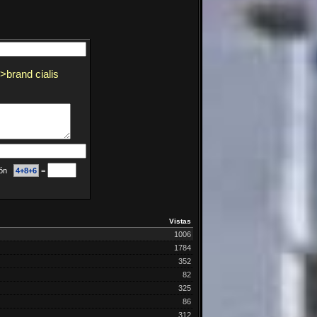
">brand cialis
ción
4+8+6
=
Vistas
1006
1784
352
82
325
86
312