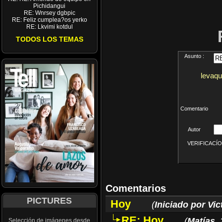
Pichidangui
RE: Wnrsey dgbpic
RE: Feliz cumplea?os yerko
RE: Lkvimi kotdul
TODOS LOS TEMAS
Asunto :
levaqu
Comentario
Autor
VERIFICACÍON 
Comentarios
PICTURES
Hoy
(
Iniciado por Vic
RE: Hoy
(
Matías
,
Selección de imágenes desde