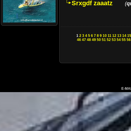
Srxgdf zaaatz
(
q
1
2
3
4
5
6
7
8
9
10
11
12
13
14
1
46
47
48
49
50
51
52
53
54
55
56
E-MA