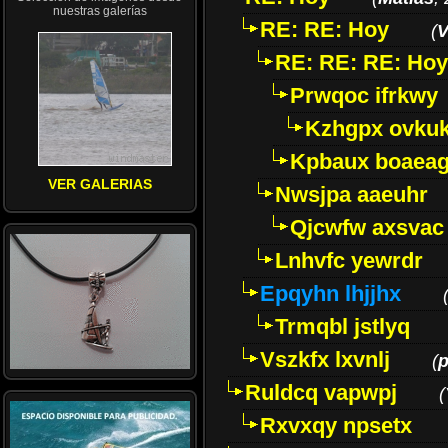
nuestras galerías
RE: RE: Hoy
(
V
RE: RE: RE: Hoy
Prwqoc ifrkwy
Kzhgpx ovku
Kpbaux boaea
VER GALERIAS
Nwsjpa aaeuhr
Qjcwfw axsvac
Lnhvfc yewrdr
Epqyhn lhjjhx
Trmqbl jstlyq
Vszkfx lxvnlj
(
Ruldcq vapwpj
(
Rxvxqy npsetx