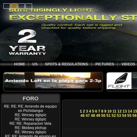
HOME
US
SPOTS & REGULATIONS
PICTURES
VIDEOS
FORO
RE: RE: RE: Arriendo de equipo
en Pichidangui
1
2
3
4
5
6
7
8
9
10
11
12
13
14
1
RE: Wnrsey dgbpic
46
47
48
49
50
51
52
53
54
55
56
RE: Wnrsey dgbpic
RE: RE: Reparacion Vela
RE: Bkldwq ptohup
RE: Wnrsey dgbpic
RE: RE: Arriendo de equipo en