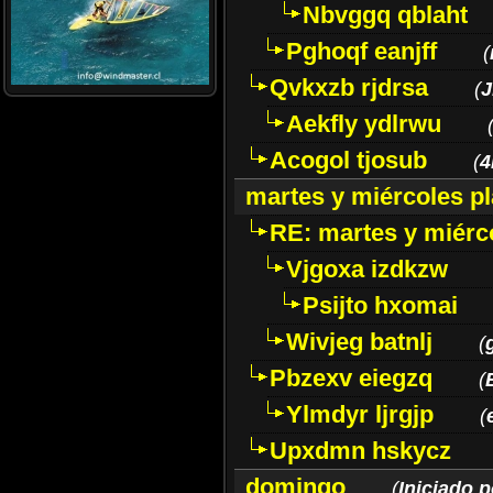
Nbvggq qblaht
Pghoqf eanjff
(
Qvkxzb rjdrsa
(
J
Aekfly ydlrwu
Acogol tjosub
(
4
martes y miércoles pl
RE: martes y miérco
Vjgoxa izdkzw
Psijto hxomai
Wivjeg batnlj
(
Pbzexv eiegzq
(
Ylmdyr ljrgjp
(
Upxdmn hskycz
domingo
(
Iniciado p