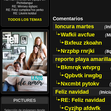
Pichidangui
RE: Wnrsey dgbpic
RE: Feliz cumplea?os yerko
RE: Lkvimi kotdul
Comentarios
TODOS LOS TEMAS
loncura martes
(
In
Wafkii avcfue
(
M
Bxfeuz zkoahn
Nrzpbp rnrjki
(
8q
reporte playa amarill
Bkmrqk wtvprg
Qpbvtk irwgbg
Nxcmbt pytokv
(
Feliz navidad
(
Inic
RE: Feliz navidad
PICTURES
Cyzjhp afdwfk
Selección de imágenes desde