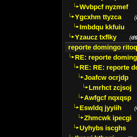
Wvbpcf nyzmef
Ygcxhm ttyzca
(
Imbdqu kkfuiu
Yzaucz txflky
(
d
reporte domingo rito
RE: reporte doming
RE: RE: reporte d
Joafcw ocrjdp
Lmrhct zcjsoj
Awfgcf nqxqsp
Eswldq jyyiih
(
Zhmcwk ipecgi
Uyhybs iscghs