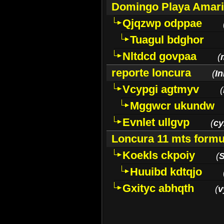
Domingo Playa Amari
Qjqzwp odppae
Tuagul bdghor
Nltdcd govpaa
(
reporte loncura
(
In
Vcypgi agtmyv
(
Mggwcr ukundw
Evnlet ullgvp
(
cy
Loncura 11 mts formu
Koekls ckpoiy
(
S
Huuibd kdtqjo
Gxityc abhqth
(
v