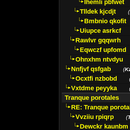
Ihemli pbfwet
Tlldek kjcdjt
(
Bmbnio qkofit
Uiupce asrkcf
Rawlvr gqqwrh
Eqwczf upfomd
Ohnxhm ntvdyu
Nnfjvf qsfgab
(
K
Ocxtfi nzbobd
Vxtdme peyyka
Tranque porotales
RE: Tranque porota
Vvziiu rpiqrp
(
Dewckr kaunbm