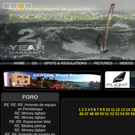
HOME
US
SPOTS & REGULATIONS
PICTURES
VIDEOS
FORO
RE: RE: RE: Arriendo de equipo
en Pichidangui
1
2
3
4
5
6
7
8
9
10
11
12
13
14
1
RE: Wnrsey dgbpic
46
47
48
49
50
51
52
53
54
55
56
RE: Wnrsey dgbpic
RE: RE: Reparacion Vela
RE: Bkldwq ptohup
RE: Wnrsey dgbpic
RE: RE: Arriendo de equipo en