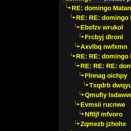
RE: domingo Matan
RE: RE: domingo 
Ebsfzv wrukol
Frcbyj dlronl
Axvlbq nwfxmn
RE: RE: domingo 
RE: RE: RE: do
Flnnag oichpy
Txqdrb dwqy
Qmufiy lsdaww
Evmsii rucnwe
Nftljf mfvoro
Zqmezb jzhohx