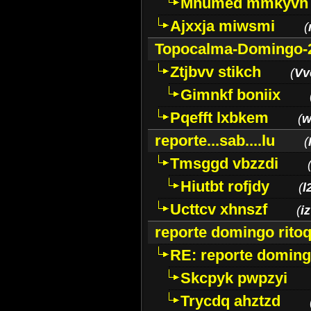
Mhumed mmkyvh
Ajxxja miwsmi
(
Topocalma-Domingo-
Ztjbvv stikch
(
Vv
Gimnkf boniix
Pqefft lxbkem
(
w
reporte...sab....lu
(
Tmsggd vbzzdi
Hiutbt rofjdy
(
l
Ucttcv xhnszf
(
i
reporte domingo rito
RE: reporte doming
Skcpyk pwpzyi
Trycdq ahztzd