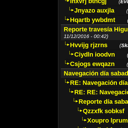
Ihxvrj bthcgj
(
Ev
Jnyazo auxjla
(
Hqartb ywbdmt
Reporte travesía Higue
11/12/2016 - 00:42)
Hvvijg rjzrns
(
Sk
Ciydln ioodvn
Csjogs ewqazn
Navegación día saba
RE: Navegación dí
RE: RE: Navegaci
Reporte día saba
Qzzxfk sobksf
Xoupro lpru