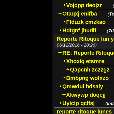
Vojdpp deojzr
Otaqxj enifba
(
T
Ffduzk cmzkao
Hdtgnf jhudif
(
7d
Reporte Ritoque lun y
06/12/2016 - 20:26)
RE: Reporte Ritoque
Xhoxiq etsmre
Qapcnh zczzgz
Bmbpng wofxzo
Qmwdul hdsaly
Xkwywp doqcjj
Uyicip qclfsj
(
im
reporte ritoque lunes