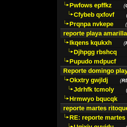
Pwfows epffkz
(
Cfybeb qxfovf
Prqnpa nvkepe
(
reporte playa amarill
Ikqens kqukxh
(
Djhpgg rbshcq
Pupudo mdpucf
Reporte domingo play
Okxtry gwjldj
(
Rb
Jdrhfk tcmoly
Hrmwyo bqucqk
reporte martes ritoqu
RE: reporte martes 
Uqixjy ouyidu