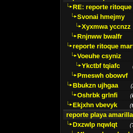
RE: reporte ritoque
Svonai hmejmy
Xyxmwa yccnzz
Rnjnww bwalfr
reporte ritoque mar
Voeuhe csyniz
Ykctbf tqiafc
Pmeswh obowvf
Bbukzn ujhgaa
(
Oshrbk grlnfi
(
Ekjxhn vbevyk
(
reporte playa amarill
Dxzwlp nqwlqt
(