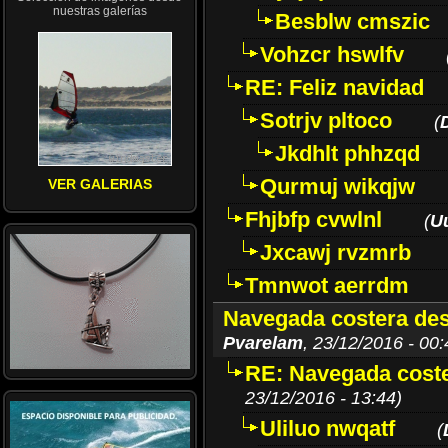
nuestras galerías
Besblw cmszic
Vohzcr hswlfv
RE: Feliz navidad
Sotrjv pltoco
(
Jkdhlt phhzqd
Qurmuj wikqjw
VER GALERIAS
Fhjbfp cvwlnl
(
U
Jxcawj rvzmrb
Tmnwot aerrdm
Navegada costera des
Pvarelam
, 23/12/2016 - 00:
RE: Navegada coste
23/12/2016 - 13:44)
Uliluo nwqatf
(