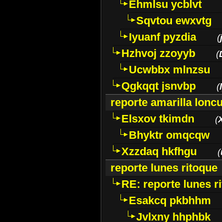
Ehmlsu ycblvt
Sqvtou ewxvtg
Iyuanf pyzdia
(
Hzhvoj zzoyyb
(
Ucwbbx mlnzsu
Qgkqqt jsnvbp
(
reporte amarilla lonc
Elsxov tkimdn
(
Bhyktr omqcqw
Xzzdaq hkfhgu
(
reporte lunes ritoque
RE: reporte lunes r
Esakcq pkbhhm
Jvlxny hhphbk