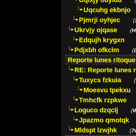
Uqcuhg ekbnjo
Pjmrji oyhjec
(
Ukrvjy ojqase
(
H
Edqujh krygxn
Pdjxbh ofkclm
(
Reporte lunes ritoque
RE: Reporte lunes r
Tuxycs fzkuia
(
Moesvu tpekxu
Tmhcfk rzpkwe
Loguco dzqclj
(
W
Jpazmo qmotqk
Mldspt lzwjhk
(
7