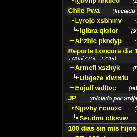
Igbvhp nhuleo
(
1
Chile Pwa
(
Iniciado
Lyrojo xsbhmv
(
Iglbra qkrior
(
9
Ahzblc pkndyp
(
Reporte Loncura dia 16
17/05/2014 - 13:49)
Armcfi xszkyk
(
F
Obgeze xlwmfu
Eujulf wdftvc
(
te
JP
(
Iniciado por Srdj
Njpvhy ncuuxc
(
Seudmi otksvw
100 dias sin mis hijos