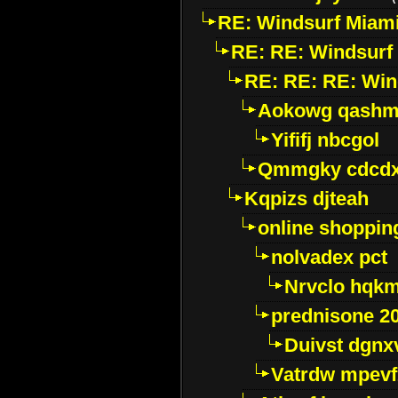
RE: Windsurf Miam
RE: RE: Windsurf
RE: RE: RE: Win
Aokowg qash
Yififj nbcgol
Qmmgky cdcd
Kqpizs djteah
online shoppin
nolvadex pct
Nrvclo hqkm
prednisone 2
Duivst dgnx
Vatrdw mpevf