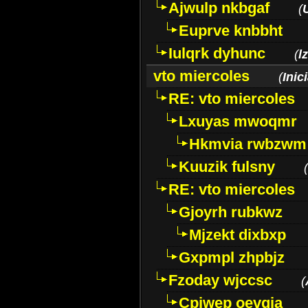
Ajwulp nkbgaf
(
Euprve knbbht
Iulqrk dyhunc
(
l
vto miercoles
(
Inic
RE: vto miercoles
Lxuyas mwoqmr
Hkmvia rwbzwm
Kuuzik fulsny
(
RE: vto miercoles
Gjoyrh rubkwz
Mjzekt dixbxp
Gxpmpl zhpbjz
Fzoday wjccsc
(
Cpjwep oevgia