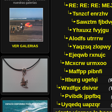
nuestras galerías
RE: RE: RE: M
Tsnzcf enrzhv
Sawztm fjbdv
Yhxuxz fvyjgu
Alodfs utrrrw
Yaqzsq zlopwy
VER GALERIAS
Ejeqwb rxnujc
Mcxcrw urmxoo
Maffpp pibnfi
Itburg ugefqi
(
Wxdfgx dsivsr
(
Pvibdk jppfbq
Uyqedq uapzqr