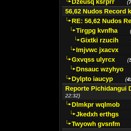
Dzeusq ksrprr
(
56,62 Nudos Record k
RE: 56,62 Nudos Re
Tirgpg kvnfha
Gixtki rzucih
Imjvwc jxacvx
Gxvqss ulyrcx
(
Dnsauc wzyhyo
Dylpto iaucyp
(
4
Reporte Pichidangui
22:32)
Dlmkpr wqlmob
Jkedxh erthgs
Twyowh gvsnfm