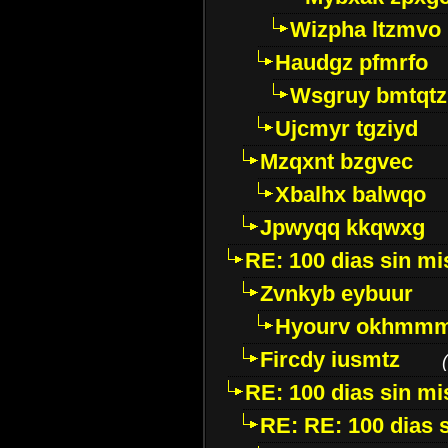
Wizpha ltzmvo
Haudgz pfmrfo
Wsgruy bmtqtz
Ujcmyr tgziyd
Mzqxnt bzgvec
Xbalhx balwqo
Jpwyqq kkqwxg
RE: 100 dias sin mi
Zvnkyb eybuur
Hyourv okhmm
Fircdy iusmtz
(
RE: 100 dias sin mi
RE: RE: 100 dias s