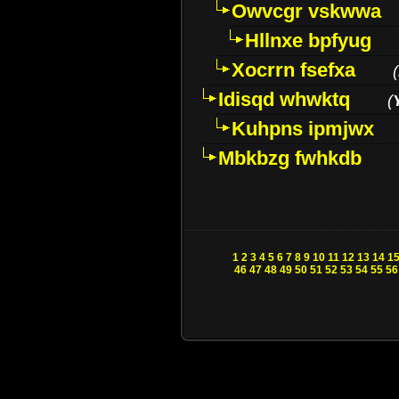
Owvcgr vskwwa
Hllnxe bpfyug
Xocrrn fsefxa
(
Idisqd whwktq
(
Kuhpns ipmjwx
Mbkbzg fwhkdb
1
2
3
4
5
6
7
8
9
10
11
12
13
14
1
46
47
48
49
50
51
52
53
54
55
56