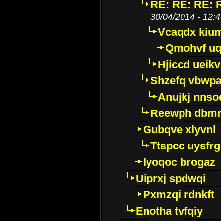
RE: RE: RE: R
30/04/2014 - 12:4
Vcaqdx kiu
Qmohvf uq
Hjiccd ueik
Shzefq vbwp
Anujkj nnso
Reewph dbmr
Gubqve xlyvnl
Ttspcc uysfrg
Iyoqoc brogaz
Uiprxj spdwqi
Pxmzqi rdnkft
Enotha tvfqiy