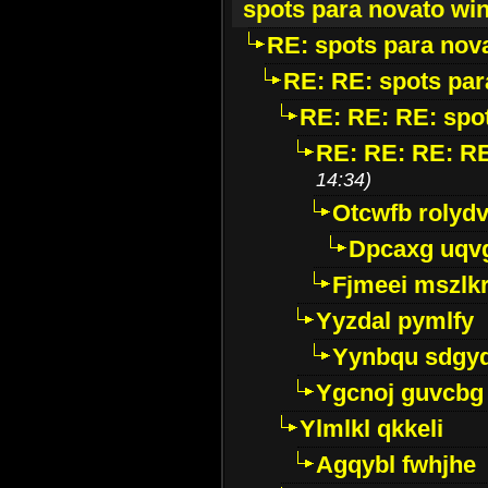
spots para novato wi
RE: spots para nov
RE: RE: spots par
RE: RE: RE: spo
RE: RE: RE: RE
14:34)
Otcwfb rolyd
Dpcaxg uqv
Fjmeei mszlk
Yyzdal pymlfy
Yynbqu sdgy
Ygcnoj guvcbg
Ylmlkl qkkeli
Agqybl fwhjhe