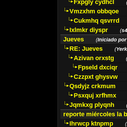
Fxpgly cydhcl
Vmzxhm obbqoe
Cukmhq qsvrrd
Ixlmkr diyspr
(
s
Jueves
(
Iniciado por
RE: Jueves
(
Yer
Azivan orxstg
Fpseld dxciqr
Czzpxt ghysvw
Qsdyjz crkmum
Psxquj xrfhmx
Jqmkxg plyqnh
reporte miércoles la 
Ihrwcp ktnpmp
(