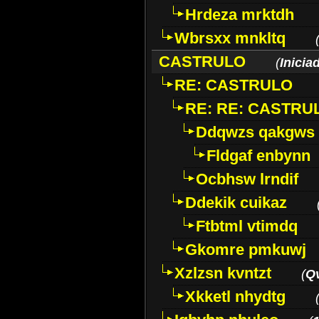
Hrdeza mrktdh
Wbrsxx mnkltq
CASTRULO
(
Inicia
RE: CASTRULO
RE: RE: CASTRU
Ddqwzs qakgws
Fldgaf enbynn
Ocbhsw lrndif
Ddekik cuikaz
Ftbtml vtimdq
Gkomre pmkuwj
Xzlzsn kvntzt
(
Q
Xkketl nhydtg