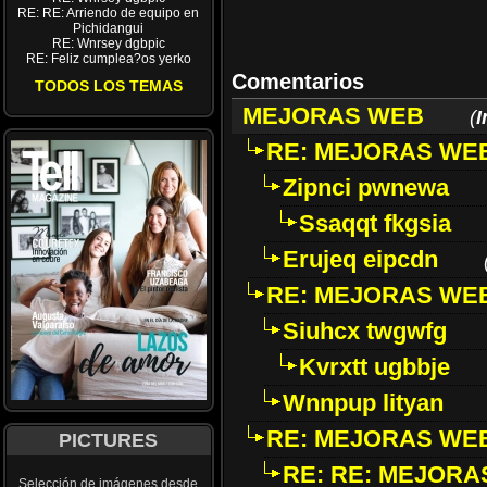
RE: RE: Arriendo de equipo en
Pichidangui
RE: Wnrsey dgbpic
RE: Feliz cumplea?os yerko
Comentarios
TODOS LOS TEMAS
MEJORAS WEB
(
I
RE: MEJORAS WE
Zipnci pwnewa
Ssaqqt fkgsia
Erujeq eipcdn
RE: MEJORAS WE
Siuhcx twgwfg
Kvrxtt ugbbje
Wnnpup lityan
RE: MEJORAS WE
PICTURES
RE: RE: MEJORA
Selección de imágenes desde