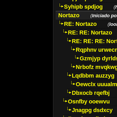
Syhipb spdjog
(
Nortazo
(
Iniciado p
RE: Nortazo
(
loo
RE: RE: Nortazo
RE: RE: RE: Nor
Rqphnv urwec
Gzmjyp dyrld
Nrbofz mvqkw
Lqdbbm auzzyg
Oewclx uuual
Dbxocb rqefbj
Osnfby ooewvu
Jnagpg dsdxcy