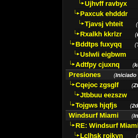
Ujhvff ravbyx
Paxcuk ehdddr
Tjavsj vhteit
(
Rxalkh kkrlzr
(
Bddtps fuxyqq
(
Uslwli eigbwm
Adtfpy cjuxnq
(
k
Presiones
(
Iniciado
Cqejoc zgsglf
(
Z
Jtbbuu eezszw
Tojgws hjqfjs
(
2d
Windsurf Miami
(
I
RE: Windsurf Miam
Lclhsk rojkyn
(