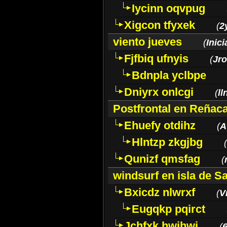
Iycinn oqvpug
Xigcon tfyxek
(
2
viento jueves
(
Inic
Fjfbiq ufnyis
(
Jro
Bdnpla yclbpe
Dniyrx onlcgi
(
ll
Postfrontal en Reñac
Ehuefy otdihz
(
A
Hlntzp zkgjbg
(
Qunizf qmsfag
(
windsurf en isla de S
Bxicdz nlwrxf
(
V
Eugqkp pqirct
Jchfxk hwjhwi
(