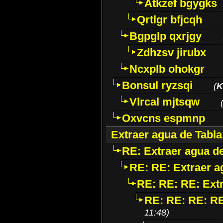
Atkzef bgygks
Qrtlgr bfjcqh
Bgpglp qxrjgy
Zdhzsv jirubx
Ncxplb ohokgr
Bonsul ryzsqi
(
K
Vlrcal mjtsqw
Oxvcns espmnp
Extraer agua de Tabla
RE: Extraer agua de
RE: RE: Extraer a
RE: RE: RE: Extr
RE: RE: RE: RE
11:48)