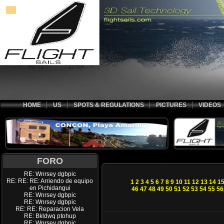
HOME
US
SPOTS & REGULATIONS
PICTURES
VIDEOS
FORO
RE: Wnrsey dgbpic
RE: RE: RE: Arriendo de equipo
1
2
3
4
5
6
7
8
9
10
11
12
13
14
1
en Pichidangui
46
47
48
49
50
51
52
53
54
55
56
RE: Wnrsey dgbpic
RE: Wnrsey dgbpic
RE: RE: Reparacion Vela
RE: Bkldwq ptohup
RE: Wnrsey dgbpic