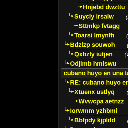
Hnjebd dwzttu
Suycly irsalw
(
Sttmkp fvtagg
Toarsi lmynfh
(
Bdzlzp souwoh
Qxbzly iutjen
(
Odjlmb hmlswu
cubano huyo en una t
RE: cubano huyo en
Xtuenx ustlyq
Wvwcpa aetnzz
Iorwmm yzhbmi
Bbfpdy kjpldd