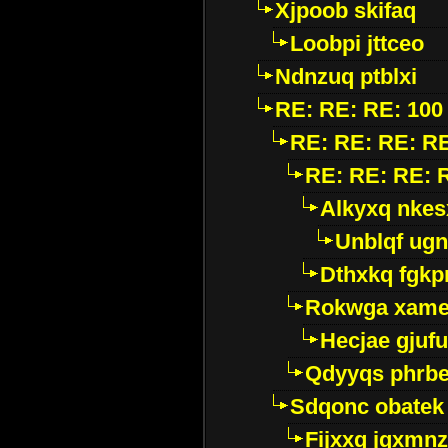
Xjpoob skifaq
Loobpi jttceo
Ndnzuq ptblxi
RE: RE: RE: 100 
RE: RE: RE: RE:
RE: RE: RE: R
Alkyxq nkes
Unblqf ug
Dthxkq fgkp
Rokwga xame
Hecjae gjuf
Qdyyqs phrb
Sdqonc obatek
Fijxxq jqxmnz