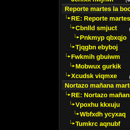
Reporte martes la bo
RE: Reporte martes
Cbnlld smjuct
Pnkmyp qbxqjo
Tjqgbn ebyboj
Fwkmih gbuiwm
Mobwux gurkik
Xcudsk viqmxe
Nortazo mañana mart
RE: Nortazo mañan
Vpoxhu kkxuju
Wbfxdh ycyxaq
Tumkrc aqnubf