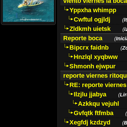
viento viernes la boca
Yppxha whimpp
Cwftul ogjldj
(
l
Zldkmh uietsk
(
i
Reporte boca
(
Inic
Bipcrx faidnb
(
Z
Hnzlql xyqbww
Shmonh ejwpur
reporte viernes ritoq
RE: reporte viernes
Ilzjlu jjabya
(
Lir
Azkkqu vejuhl
Gvfqtk ftfmba
(
Xegfdj kzdzyd
(
B