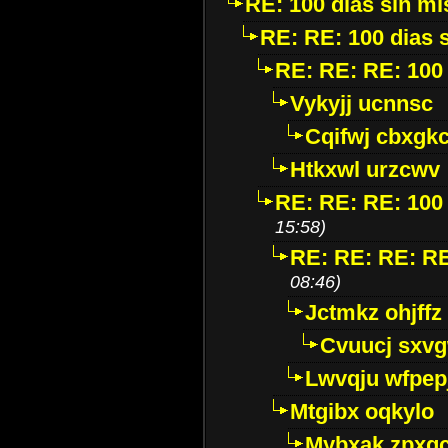
RE: 100 dias sin mi
RE: RE: 100 dias s
RE: RE: RE: 100 
Vykyjj ucnnsc
Cqifwj cbxgk
Htkxwl urzcwv
RE: RE: RE: 100 
15:58)
RE: RE: RE: RE:
08:46)
Jctmkz ohjffz
Cvuucj sxv
Lwvqju wfpep
Mtgibx oqkylo
Mybxak zpxgc