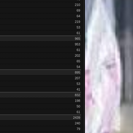
210
69
64
219
53
61
965
953
61
202
65
54
895
207
53
41
832
198
50
61
2439
240
79