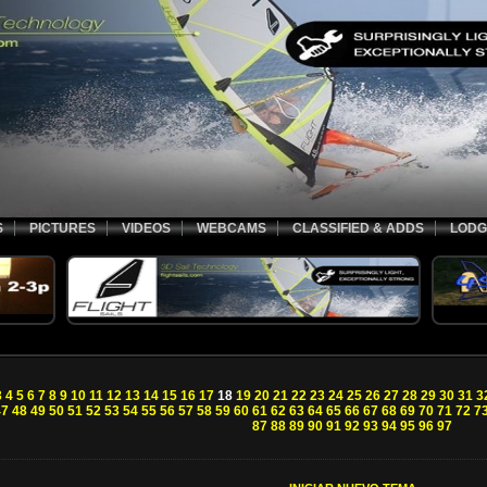
S
PICTURES
VIDEOS
WEBCAMS
CLASSIFIED & ADDS
LODG
3
4
5
6
7
8
9
10
11
12
13
14
15
16
17
18
19
20
21
22
23
24
25
26
27
28
29
30
31
3
47
48
49
50
51
52
53
54
55
56
57
58
59
60
61
62
63
64
65
66
67
68
69
70
71
72
7
87
88
89
90
91
92
93
94
95
96
97