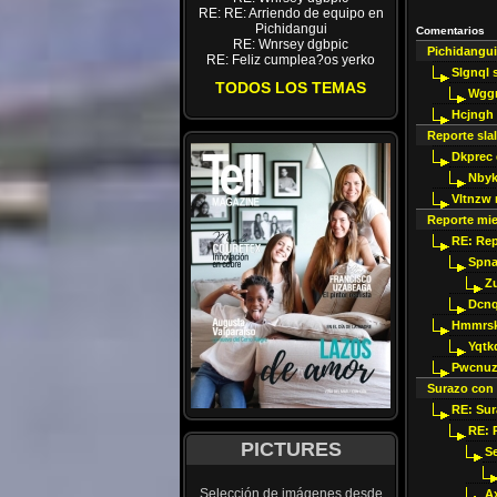
RE: RE: Arriendo de equipo en
Pichidangui
Comentarios
RE: Wnrsey dgbpic
Pichidangui
RE: Feliz cumplea?os yerko
Slgnql 
TODOS LOS TEMAS
Wggr
Hcjngh
Reporte slal
Dkprec 
Nbyk
Vltnzw
Reporte mie
RE: Rep
Spna
Z
Dcn
Hmmrs
Yqtk
Pwcnuz
Surazo con
RE: Su
RE: 
PICTURES
S
Selección de imágenes desde
A