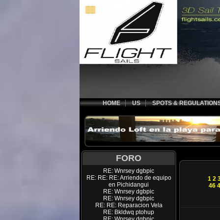
HOME
US
SPOTS & REGULATION
FORO
RE: Wnrsey dgbpic
RE: RE: RE: Arriendo de equipo
1
2
en Pichidangui
46
RE: Wnrsey dgbpic
RE: Wnrsey dgbpic
RE: RE: Reparacion Vela
RE: Bkldwq ptohup
RE: Wnrsey dgbpic