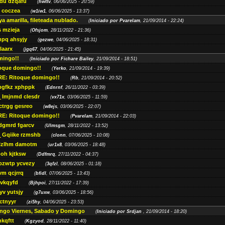
du dzqafu
(
hwttv
, 06/06/2025 - 20:59)
 coczea
(
w1iw1
, 06/06/2025 - 13:37)
a amarilla, fileteada nublado.
(
Iniciado por Pvarelam
, 21/09/2014 - 22:24)
 mzieja
(
Ofsjom
, 28/11/2022 - 21:36)
pq ahsyjy
(
gezwe
, 04/06/2025 - 18:31)
laarx
(
jgq67
, 04/06/2025 - 21:45)
mingo!!
(
Iniciado por Fichare Bailey
, 21/09/2014 - 18:51)
oque domingo!!
(
Yerko
, 21/09/2014 - 19:39)
RE: Ritoque domingo!!
(
Rb
, 21/09/2014 - 20:52)
bgfkz xphppk
(
Ednrnf
, 26/11/2022 - 03:39)
Imjnmd clesdr
(
vx71x
, 03/06/2025 - 11:59)
ctrgg gesreo
(
w8ejs
, 03/06/2025 - 22:07)
RE: Ritoque domingo!!
(
Pvarelam
, 21/09/2014 - 22:03)
dgmrd fgarcv
(
Ulmsgm
, 28/11/2022 - 13:52)
Gqiike rzmshb
(
clonn
, 07/06/2025 - 10:08)
lzlhm damotm
(
ur1x8
, 03/06/2025 - 18:48)
oh kjtksw
(
Ddfmrq
, 27/11/2022 - 04:37)
pzwtp ycvezy
(
3qfzl
, 08/06/2025 - 01:18)
vm qcjrrq
(
bfidl
, 07/06/2025 - 13:43)
 vkqyfd
(
Bjhpoi
, 27/11/2022 - 17:39)
yv yutsjy
(
g7uxw
, 03/06/2025 - 18:56)
ctnyyr
(
zi5hy
, 04/06/2025 - 23:53)
ngo Viernes, Sabado y Domingo
(
Iniciado por Srdjan
, 21/09/2014 - 18:20)
nkqftt
(
Kgzyod
, 28/11/2022 - 11:40)