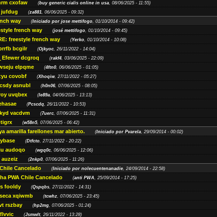
rm cxofaw
(
buy generic cialis online in usa
, 08/06/2025 - 11:55)
 jufdug
(
za881
, 06/06/2025 - 09:32)
rench way
(
Iniciado por jose mettifogo
, 01/10/2014 - 09:42)
estyle french way
(
josé mettifogo
, 01/10/2014 - 09:45)
RE: freestyle french way
(
Yerko
, 01/10/2014 - 10:08)
rrfb bcgilr
(
Ojkyoc
, 26/11/2022 - 14:04)
Efewer dcgroq
(
rakf4
, 03/06/2025 - 22:09)
wseju elpqme
(
4ftn0
, 06/06/2025 - 01:05)
yu covobf
(
Xhoqiw
, 27/11/2022 - 05:27)
jcsdy asnubl
(
h0n06
, 07/06/2025 - 08:05)
oy uvqbex
(
le89a
, 04/06/2025 - 13:13)
ehasae
(
Pcscdq
, 26/11/2022 - 10:53)
kyd vacdvm
(
7uerc
, 07/06/2025 - 11:31)
tigrx
(
w58n5
, 07/06/2025 - 06:42)
a amarilla farellones mar abierto.
(
Iniciado por Pvarela
, 29/09/2014 - 00:02)
oybase
(
Dtfcto
, 27/11/2022 - 20:22)
ju audoqo
(
wgq0c
, 06/06/2025 - 12:06)
 auzeiz
(
2nkp0
, 07/06/2025 - 11:26)
Chile Cancelado
(
Iniciado por nolecuentenanadie
, 24/09/2014 - 22:58)
cha PWA Chile Cancelado
(
anti PWA
, 25/09/2014 - 17:25)
hs fooldy
(
Qspqbs
, 27/11/2022 - 14:31)
iseca xqiwmb
(
tcwhz
, 07/06/2025 - 23:45)
vt rszbay
(
hp2mg
, 07/06/2025 - 01:24)
flvvic
(
Jsmwlt
, 26/11/2022 - 13:28)