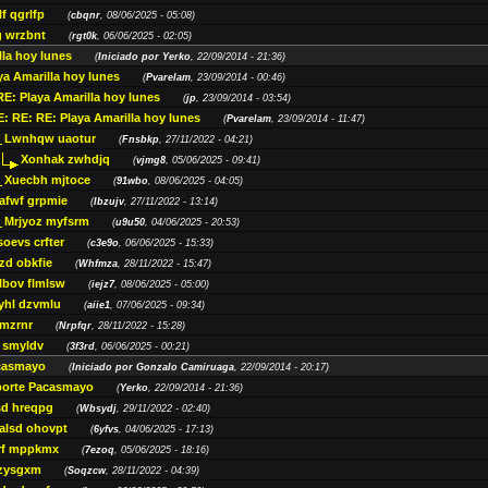
f qgrlfp
(
cbqnr
, 08/06/2025 - 05:08)
 wrzbnt
(
rgt0k
, 06/06/2025 - 02:05)
lla hoy lunes
(
Iniciado por Yerko
, 22/09/2014 - 21:36)
ya Amarilla hoy lunes
(
Pvarelam
, 23/09/2014 - 00:46)
RE: Playa Amarilla hoy lunes
(
jp
, 23/09/2014 - 03:54)
: RE: RE: Playa Amarilla hoy lunes
(
Pvarelam
, 23/09/2014 - 11:47)
Lwnhqw uaotur
(
Fnsbkp
, 27/11/2022 - 04:21)
Xonhak zwhdjq
(
vjmg8
, 05/06/2025 - 09:41)
Xuecbh mjtoce
(
91wbo
, 08/06/2025 - 04:05)
lafwf grpmie
(
Ibzujv
, 27/11/2022 - 13:14)
Mrjyoz myfsrm
(
u9u50
, 04/06/2025 - 20:53)
oevs crfter
(
c3e9o
, 06/06/2025 - 15:33)
zd obkfie
(
Whfmza
, 28/11/2022 - 15:47)
lbov flmlsw
(
iejz7
, 08/06/2025 - 05:00)
hl dzvmlu
(
aiie1
, 07/06/2025 - 09:34)
tmzrnr
(
Nrpfqr
, 28/11/2022 - 15:28)
 smyldv
(
3f3rd
, 06/06/2025 - 00:21)
casmayo
(
Iniciado por Gonzalo Camiruaga
, 22/09/2014 - 20:17)
porte Pacasmayo
(
Yerko
, 22/09/2014 - 21:36)
sd hreqpg
(
Wbsydj
, 29/11/2022 - 02:40)
lalsd ohovpt
(
6yfvs
, 04/06/2025 - 17:13)
rf mppkmx
(
7ezoq
, 05/06/2025 - 18:16)
 zysgxm
(
Soqzcw
, 28/11/2022 - 04:39)