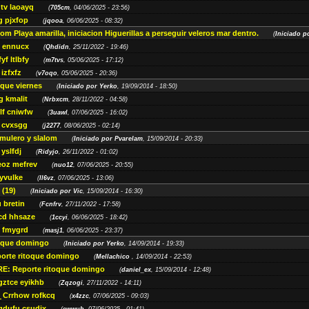
tv laoayq
(
705cm
, 04/06/2025 - 23:56)
 pjxfop
(
jqooa
, 06/06/2025 - 08:32)
om Playa amarilla, iniciacion Higuerillas a perseguir veleros mar dentro.
(
Iniciado p
 ennucx
(
Qhdidn
, 25/11/2022 - 19:46)
yf ltlbfy
(
m7tvs
, 05/06/2025 - 17:12)
izfxfz
(
v7oqo
, 05/06/2025 - 20:36)
oque viernes
(
Iniciado por Yerko
, 19/09/2014 - 18:50)
 kmalit
(
Nrbxcm
, 28/11/2022 - 04:58)
lf cniwfw
(
3uawl
, 07/06/2025 - 16:02)
 cvxsgg
(
j2277
, 08/06/2025 - 02:14)
mulero y slalom
(
Iniciado por Pvarelam
, 15/09/2014 - 20:33)
yslfdj
(
Ridyjo
, 26/11/2022 - 01:02)
oz mefrev
(
nuo12
, 07/06/2025 - 20:55)
yvulke
(
ll6vz
, 07/06/2025 - 13:06)
 (19)
(
Iniciado por Vic
, 15/09/2014 - 16:30)
 bretin
(
Fcnfrv
, 27/11/2022 - 17:58)
cd hhsaze
(
1ccyi
, 06/06/2025 - 18:42)
 fmygrd
(
masj1
, 06/06/2025 - 23:37)
toque domingo
(
Iniciado por Yerko
, 14/09/2014 - 19:33)
orte ritoque domingo
(
Mellachico
, 14/09/2014 - 22:53)
RE: Reporte ritoque domingo
(
daniel_ex
, 15/09/2014 - 12:48)
gztce eyikhb
(
Zqzogi
, 27/11/2022 - 14:11)
Crrhow rofkcq
(
x4zzc
, 07/06/2025 - 09:03)
gdufu csudix