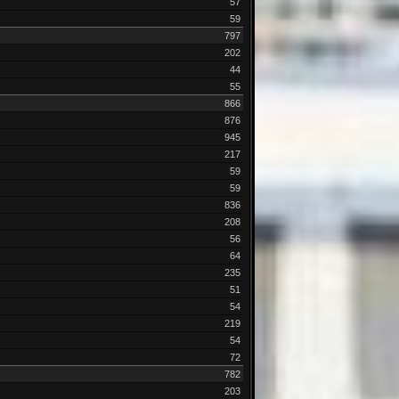
57
59
797
202
44
55
866
876
945
217
59
59
836
208
56
64
235
51
54
219
54
72
782
203