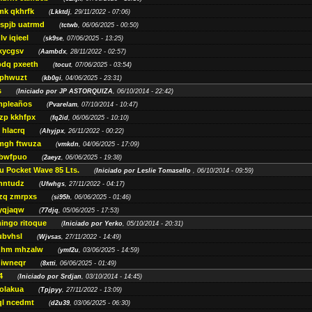
mk qkhrfk
(
Lkktdj
, 29/11/2022 - 07:06)
ispjb uatrmd
(
tctwb
, 06/06/2025 - 00:50)
v iqieel
(
sk9se
, 07/06/2025 - 13:25)
kycgsv
(
Aambdx
, 28/11/2022 - 02:57)
dq pxeeth
(
tocut
, 07/06/2025 - 03:54)
 phwuzt
(
kb0gi
, 04/06/2025 - 23:31)
s
(
Iniciado por JP ASTORQUIZA
, 06/10/2014 - 22:42)
mpleaños
(
Pvarelam
, 07/10/2014 - 10:47)
zp kkhfpx
(
fq2id
, 06/06/2025 - 10:10)
 hlacrq
(
Ahyjpx
, 26/11/2022 - 00:22)
mgh ftwuza
(
vmkdn
, 04/06/2025 - 17:09)
 bwfpuo
(
2aeyz
, 06/06/2025 - 19:38)
 Pocket Wave 85 Lts.
(
Iniciado por Leslie Tomasello
, 06/10/2014 - 09:59)
hntudz
(
Ufwhgs
, 27/11/2022 - 04:17)
zq zmrpxs
(
si95h
, 06/06/2025 - 01:46)
yqjaqw
(
77djq
, 05/06/2025 - 17:53)
ingo ritoque
(
Iniciado por Yerko
, 05/10/2014 - 20:31)
ubvhsl
(
Wjvsas
, 27/11/2022 - 14:49)
zhm mhzalw
(
ymf2u
, 03/06/2025 - 14:59)
 iwneqr
(
8xtti
, 06/06/2025 - 01:49)
4
(
Iniciado por Srdjan
, 03/10/2014 - 14:45)
olakua
(
Tpjpyy
, 27/11/2022 - 13:09)
ql ncedmt
(
d2u39
, 03/06/2025 - 06:30)