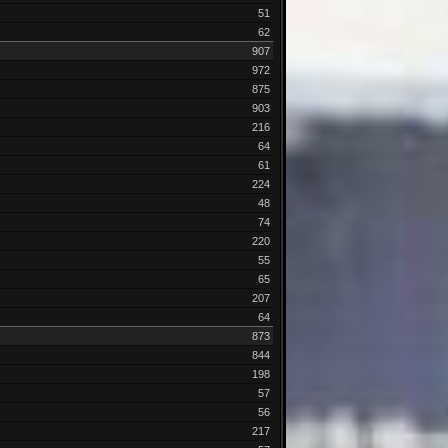
51
62
907
972
875
903
216
64
61
224
48
74
220
55
65
207
64
873
844
198
57
56
217