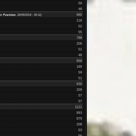
59
48
880
or Pvarelam
, 20/09/2014 - 00:11)
218
52
55
788
206
51
48
858
189
59
51
830
209
57
57
1121
893
879
208
53
56