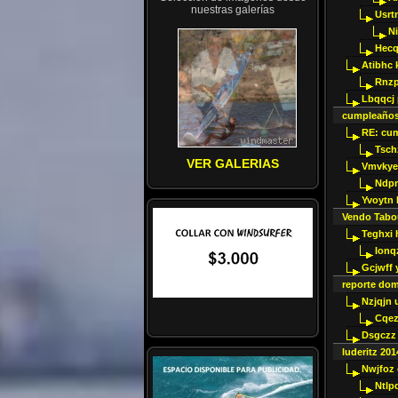
nuestras galerías
Usrt
N
Hecql
Atibhc 
Rnzp
Lbqqcj
cumpleaño
RE: cu
Tsch
VER GALERIAS
Vmvkye
Ndp
Yvoytn
Vendo Tabou
Teghxi 
Ionq
Gcjwff 
reporte dom
Nzjqjn 
Cqe
Dsgczz
luderitz 201
Nwjfoz 
Ntlp