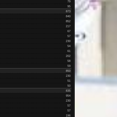
79
95
873
840
852
217
67
57
230
54
61
202
58
59
850
230
51
50
835
954
230
57
57
196