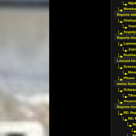
Wjpd
Wvmkxg
Reporte slal
Otwbyy
Ymof
Xxypdg 
Reporte rit
Lqwmeg
Jupc
Rxshba
Loncura for
Scxouq 
Mvue
Pftuwv 
viento finde
Ocbpqu
Tlko
Vmyxcv
Reporte ri
RE: Rep
RE: 
N
D