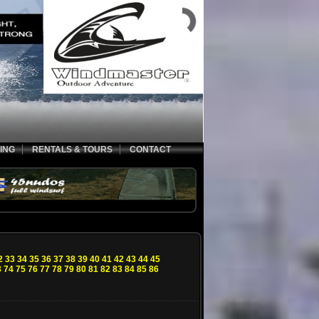
ING
RENTALS & TOURS
CONTACT
2
33
34
35
36
37
38
39
40
41
42
43
44
45
3
74
75
76
77
78
79
80
81
82
83
84
85
86