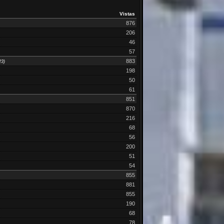
Vistas
876
206
46
57
883
23)
198
50
61
851
870
216
68
56
200
51
54
855
881
855
190
68
78