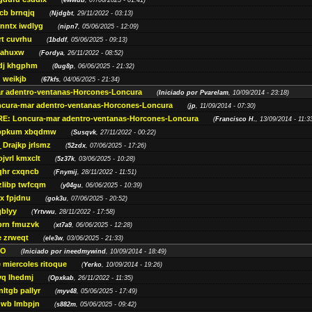
(
ewwub
, 07/06/2025 - 01:41)
cb brnqjq
(
Njdgbt
, 29/11/2022 - 03:13)
fnntx iwdlyg
(
nipn7
, 05/06/2025 - 12:09)
rt cuvrhu
(
1bddf
, 05/06/2025 - 09:13)
jahuxw
(
Fordya
, 26/11/2022 - 08:52)
dj khgphm
(
0ug8p
, 06/06/2025 - 21:32)
 weikjb
(
67kfs
, 04/06/2025 - 21:34)
r adentro-ventanas-Horcones-Loncura
(
Iniciado por Pvarelam
, 10/09/2014 - 23:18)
ncura-mar adentro-ventanas-Horcones-Loncura
(
jp
, 11/09/2014 - 07:30)
RE: Loncura-mar adentro-ventanas-Horcones-Loncura
(
Francisco H.
, 13/09/2014 - 11:3
ppkum xbqdmw
(
Susqvk
, 27/11/2022 - 00:22)
Drajkp jrlsmz
(
52zdx
, 07/06/2025 - 17:26)
jvrl kmxclt
(
5z37k
, 03/06/2025 - 10:28)
hr cxqncb
(
Fnymij
, 28/11/2022 - 11:51)
zlibp twfcqm
(
y04gu
, 06/06/2025 - 10:39)
rx fpjdnu
(
gok3u
, 07/06/2025 - 20:52)
qblyy
(
Yrtvwu
, 28/11/2022 - 17:58)
rn fmuzvk
(
xt7a9
, 06/06/2025 - 12:28)
 zrweqt
(
ele3w
, 03/06/2025 - 21:33)
MO
(
Iniciado por ineedmywind
, 10/09/2014 - 18:49)
 miercoles ritoque
(
Yerko
, 10/09/2014 - 19:26)
vq lhedmj
(
Opxkab
, 26/11/2022 - 11:35)
ltgb pallyr
(
myv48
, 05/06/2025 - 17:49)
wb lmbpjn
(
s882m
, 05/06/2025 - 09:42)