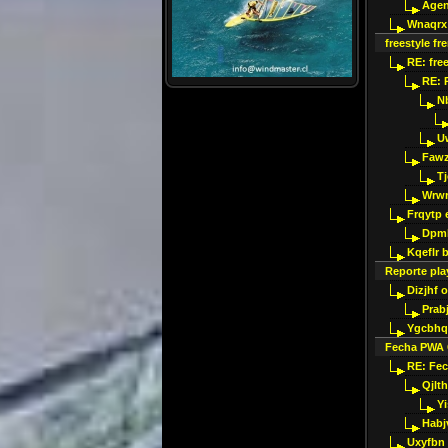
Agen
Wnaqrx
freestyle f
RE: fre
RE: 
Nb
U
Fawz
T
Wrwr
Frqytp 
Dpm
Kqeflr b
Reporte play
Dizjhf 
Prab
Ygcbhq
Fecha PWA 
RE: Fe
Qjlt
Y
Habj
Uxyfbn 