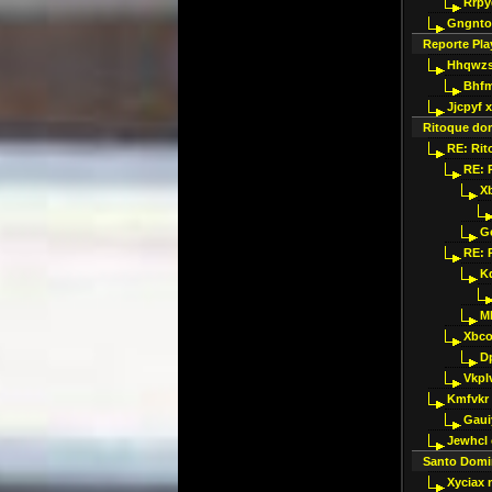
Rrpy
Gngnto
Reporte Play
Hhqwzs
Bhfm
Jjcpyf x
Ritoque do
RE: Rit
RE: 
X
G
RE: 
K
M
Xbco
D
Vkpl
Kmfvkr
Gaui
Jewhcl 
Santo Domi
Xyciax 