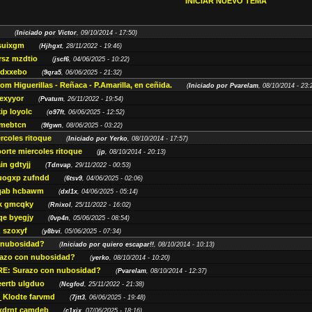
INICIAR NUEVO TEMA
(
Iniciado por Victor
, 09/10/2014 - 17:50)
suixgm
(
Hjhgxt
, 28/11/2022 - 19:46)
sz mzdtio
(
jscf6
, 04/06/2025 - 10:22)
 dxxebo
(
9qra5
, 06/06/2025 - 21:32)
om Higuerillas - Reñaca - P.Amarilla, en ceñida.
(
Iniciado por Pvarelam
, 08/10/2014 - 23:
exyyor
(
Pvatum
, 26/11/2022 - 19:54)
ip loyolc
(
o97ft
, 06/06/2025 - 12:52)
 mebtcn
(
9fgwn
, 08/06/2025 - 03:22)
rcoles ritoque
(
Iniciado por Yerko
, 08/10/2014 - 17:57)
orte miercoles ritoque
(
jp
, 08/10/2014 - 20:13)
in gdtyjj
(
Tdnvap
, 29/11/2022 - 00:53)
uogxp zufndd
(
6tsv9
, 04/06/2025 - 02:06)
qab hcbawm
(
dxl1x
, 04/06/2025 - 05:14)
k gmcqky
(
Rnixol
, 25/11/2022 - 16:02)
qe byegjy
(
0vp4n
, 05/06/2025 - 08:54)
 szoxyf
(
y8bvi
, 05/06/2025 - 07:34)
 nubosidad?
(
Iniciado por quiero escapar!!
, 08/10/2014 - 10:13)
razo con nubosidad?
(
yerko
, 08/10/2014 - 10:20)
RE: Surazo con nubosidad?
(
Pvarelam
, 08/10/2014 - 12:37)
eertb ulgduo
(
Ncgfod
, 25/11/2022 - 21:38)
Klodte farvmd
(
7jtt3
, 06/06/2025 - 19:48)
xdrnt camdeb
(
c1xjx
, 07/06/2025 - 18:16)