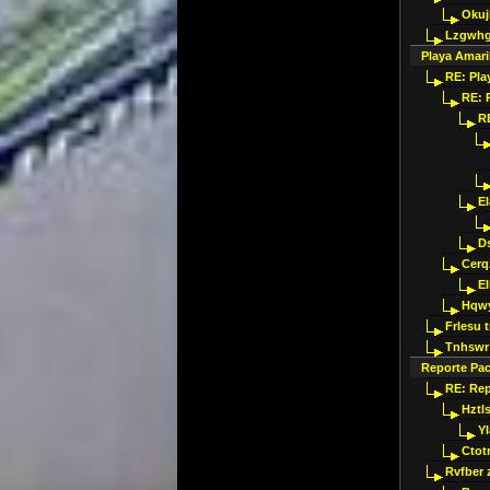
Okujl
Lzgwhg
Playa Amari
RE: Pla
RE: 
RE
E
Ds
Cerq
El
Hqwy
Frlesu 
Tnhswr
Reporte Pa
RE: Re
Hztl
Y
Ctot
Rvfber